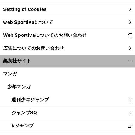
ン
Setting of Cookies
ド
ウ
web Sportivaについて
で
開
Web Sportivaについてのお問い合わせ
く
新
し
広告についてのお問い合わせ
い
ウ
集英社サイト
ィ
開
ン
く/
マンガ
ド
閉
ウ
じ
少年マンガ
で
る
開
週刊少年ジャンプ
く
新
し
ジャンプSQ
い
新
ウ
し
Vジャンプ
ィ
い
新
ン
ウ
し