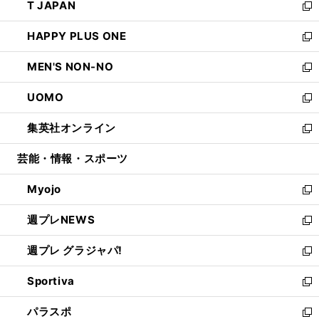
T JAPAN
く
で
ド
ィ
い
新
開
ウ
ン
ウ
し
HAPPY PLUS ONE
く
で
ド
ィ
い
新
開
ウ
ン
ウ
し
MEN'S NON-NO
く
で
ド
ィ
い
新
開
ウ
ン
ウ
し
UOMO
く
で
ド
ィ
い
新
開
ウ
ン
ウ
し
集英社オンライン
く
で
ド
ィ
い
新
開
ウ
ン
ウ
し
芸能・情報・スポーツ
く
で
ド
ィ
い
開
ウ
ン
ウ
Myojo
く
で
ド
ィ
新
開
ウ
ン
し
週プレNEWS
く
で
ド
い
新
開
ウ
ウ
し
週プレ グラジャパ!
く
で
ィ
い
新
開
ン
ウ
し
Sportiva
く
ド
ィ
い
新
ウ
ン
ウ
し
パラスポ
で
ド
ィ
い
新