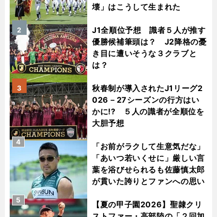
壊」はこうして生まれた
J1全順位予想 識者５人が推す
2
優勝候補筆頭は？ J2降格の憂
き目に遭いそうな３クラブと
は？
秋春制が導入されたJ1リーグ2
3
026－27シーズンの行方はい
かに!? ５人の識者が全順位を
大胆予想
4
「お前がラクして生意気だな」
「あいつ若いくせに」厳しい言
葉を浴びせられるも佐藤慎太郎
が貫いた誇りとファンへの思い
5
【夏の甲子園2026】聖隷クリ
ストファー・高部陸の「２回加