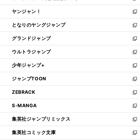
開
ウ
ウ
し
ヤンジャン！
く
で
ィ
い
新
開
ン
ウ
し
となりのヤングジャンプ
く
ド
ィ
い
新
ウ
ン
ウ
し
グランドジャンプ
で
ド
ィ
い
新
開
ウ
ン
ウ
し
ウルトラジャンプ
く
で
ド
ィ
い
新
開
ウ
ン
ウ
し
少年ジャンプ+
く
で
ド
ィ
い
新
開
ウ
ン
ウ
し
ジャンプTOON
く
で
ド
ィ
い
新
開
ウ
ン
ウ
し
ZEBRACK
く
で
ド
ィ
い
新
開
ウ
ン
ウ
し
S-MANGA
く
で
ド
ィ
い
新
開
ウ
ン
ウ
し
集英社ジャンプリミックス
く
で
ド
ィ
い
新
開
ウ
ン
ウ
し
集英社コミック文庫
く
で
ド
ィ
い
新
開
ウ
ン