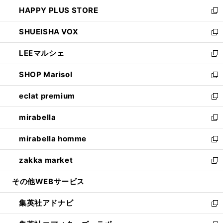
ン
ウ
し
HAPPY PLUS STORE
ド
ィ
い
新
ウ
ン
ウ
し
SHUEISHA VOX
で
ド
ィ
い
新
開
ウ
ン
ウ
し
LEEマルシェ
く
で
ド
ィ
い
新
開
ウ
ン
ウ
し
SHOP Marisol
く
で
ド
ィ
い
新
開
ウ
ン
ウ
し
eclat premium
く
で
ド
ィ
い
新
開
ウ
ン
ウ
し
mirabella
く
で
ド
ィ
い
新
開
ウ
ン
ウ
し
mirabella homme
く
で
ド
ィ
い
新
開
ウ
ン
ウ
し
zakka market
く
で
ド
ィ
い
新
開
ウ
ン
ウ
し
その他WEBサービス
く
で
ド
ィ
い
開
ウ
ン
ウ
集英社アドナビ
く
で
ド
ィ
新
開
ウ
ン
し