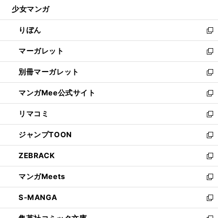
ウ
し
少女マンガ
く
で
ド
ィ
い
開
ウ
ン
ウ
りぼん
く
で
ド
ィ
新
開
ウ
ン
し
マーガレット
く
で
ド
い
新
開
ウ
ウ
し
別冊マーガレット
く
で
ィ
い
新
開
ン
ウ
し
マンガMee公式サイト
く
ド
ィ
い
新
ウ
ン
ウ
し
リマコミ
で
ド
ィ
い
新
開
ウ
ン
ウ
し
ジャンプTOON
く
で
ド
ィ
い
新
開
ウ
ン
ウ
し
ZEBRACK
く
で
ド
ィ
い
新
開
ウ
ン
ウ
し
マンガMeets
く
で
ド
ィ
い
新
開
ウ
ン
ウ
し
S-MANGA
く
で
ド
ィ
い
新
開
ウ
ン
ウ
し