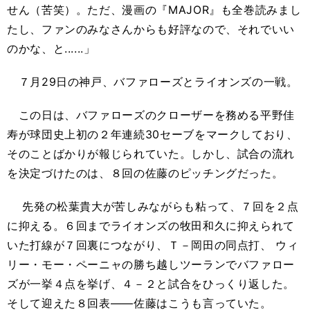
せん（苦笑）。ただ、漫画の『MAJOR』も全巻読みまし
たし、ファンのみなさんからも好評なので、それでいい
のかな、と......」
７月29日の神戸、バファローズとライオンズの一戦。
この日は、バファローズのクローザーを務める平野佳
寿が球団史上初の２年連続30セーブをマークしており、
そのことばかりが報じられていた。しかし、試合の流れ
を決定づけたのは、８回の佐藤のピッチングだった。
先発の松葉貴大が苦しみながらも粘って、７回を２点
に抑える。６回までライオンズの牧田和久に抑えられて
いた打線が７回裏につながり、Ｔ－岡田の同点打、 ウィ
リー・モー・ペーニャの勝ち越しツーランでバファロー
ズが一挙４点を挙げ、４－２と試合をひっくり返した。
そして迎えた８回表――佐藤はこうも言っていた。