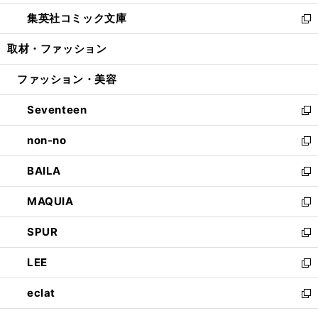
開
ウ
ン
ウ
し
集英社コミック文庫
く
で
ド
ィ
い
新
開
ウ
ン
ウ
し
取材・ファッション
く
で
ド
ィ
い
開
ウ
ン
ウ
ファッション・美容
く
で
ド
ィ
開
ウ
ン
Seventeen
く
で
ド
新
開
ウ
し
non-no
く
で
い
新
開
ウ
し
BAILA
く
ィ
い
新
ン
ウ
し
MAQUIA
ド
ィ
い
新
ウ
ン
ウ
し
SPUR
で
ド
ィ
い
新
開
ウ
ン
ウ
し
LEE
く
で
ド
ィ
い
新
開
ウ
ン
ウ
し
eclat
く
で
ド
ィ
い
新
開
ウ
ン
ウ
し