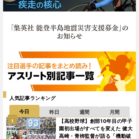
人気記事ランキング
今日
昨日
週間
月間
【高校野球】創部10年目の甲子
1
園初出場がすべてを変えた 健大
高崎・青栁監督が語る「機動破