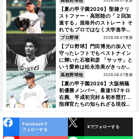
高校野球他
2026.08.07更新
【夏の甲子園2026】聖隷クリ
ストファー・高部陸の「２回加
速する」規格外のストレート そ
れでもプロではなく大学進学を
選ぶ理由
プロ野球
2026.08.07更新
【プロ野球】門田博光の加入で
守ったレフトでもベストナイン
に輝いた石嶺和彦 「サッサ」と
いう愛称は松永浩美がきっか
け？
高校野球他
2026.08.07更新
【夏の甲子園2026】大阪桐蔭
初優勝メンバー、最速157キロ
右腕、平成初完封＆初本塁打...
指揮官たちの知られざる現役時
代
cebo
X
Facebookで
Xでフォローする
ok
フォローする