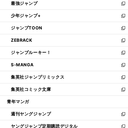
最強ジャンプ
ド
ィ
い
新
ウ
ン
ウ
し
少年ジャンプ+
で
ド
ィ
い
新
開
ウ
ン
ウ
し
ジャンプTOON
く
で
ド
ィ
い
新
開
ウ
ン
ウ
し
ZEBRACK
く
で
ド
ィ
い
新
開
ウ
ン
ウ
し
ジャンプルーキー！
く
で
ド
ィ
い
新
開
ウ
ン
ウ
し
S-MANGA
く
で
ド
ィ
い
新
開
ウ
ン
ウ
し
集英社ジャンプリミックス
く
で
ド
ィ
い
新
開
ウ
ン
ウ
し
集英社コミック文庫
く
で
ド
ィ
い
新
開
ウ
ン
ウ
し
青年マンガ
く
で
ド
ィ
い
開
ウ
ン
ウ
週刊ヤングジャンプ
く
で
ド
ィ
新
開
ウ
ン
し
ヤングジャンプ定期購読デジタル
く
で
ド
い
新