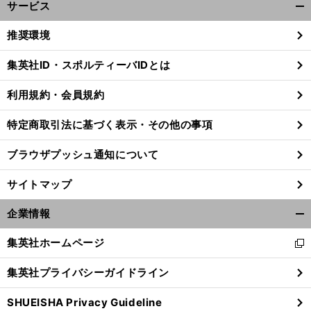
サービス
開
く/
推奨環境
閉
じ
集英社ID・スポルティーバIDとは
る
利用規約・会員規約
、
前
付け
斎藤佑樹は生まれ変わった
へ
特定商取引法に基づく表示・その他の事項
ブラウザプッシュ通知について
サイトマップ
企業情報
開
く/
集英社ホームページ
新
閉
し
じ
集英社プライバシーガイドライン
い
る
ウ
SHUEISHA Privacy Guideline
ィ