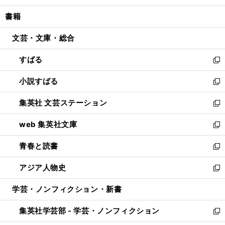
開
ウ
ン
ウ
し
書籍
く
で
ド
ィ
い
開
ウ
ン
ウ
文芸・文庫・総合
く
で
ド
ィ
開
ウ
ン
すばる
く
で
ド
新
開
ウ
し
小説すばる
く
で
い
新
開
ウ
し
集英社 文芸ステーション
く
ィ
い
新
ン
ウ
し
web 集英社文庫
ド
ィ
い
新
ウ
ン
ウ
し
青春と読書
で
ド
ィ
い
新
開
ウ
ン
ウ
し
アジア人物史
く
で
ド
ィ
い
新
開
ウ
ン
ウ
し
学芸・ノンフィクション・新書
く
で
ド
ィ
い
開
ウ
ン
ウ
集英社学芸部 - 学芸・ノンフィクション
く
で
ド
ィ
新
開
ウ
ン
し