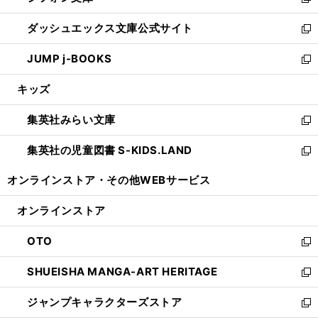
い
新
開
ン
ウ
し
ダッシュエックス文庫公式サイト
く
ド
ィ
い
新
ウ
ン
ウ
し
JUMP j-BOOKS
で
ド
ィ
い
新
開
ウ
ン
ウ
し
キッズ
く
で
ド
ィ
い
開
ウ
ン
ウ
集英社みらい文庫
く
で
ド
ィ
新
開
ウ
ン
し
集英社の児童図書 S-KIDS.LAND
く
で
ド
い
新
開
ウ
ウ
し
オンラインストア・
その他WEBサービス
く
で
ィ
い
開
ン
ウ
オンラインストア
く
ド
ィ
ウ
ン
OTO
で
ド
新
開
ウ
し
SHUEISHA MANGA-ART HERITAGE
く
で
い
新
開
ウ
し
ジャンプキャラクターズストア
く
ィ
い
新