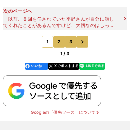
次のページへ
「以前、８回を任されていた平野さんが自分に話し
てくれたことがあるんですけど、大切なのはしっか
り８回で流れを切ることだ、と......相手チームの勢
いを８回で切って、９回のピッチャーに渡す。その
次
1
2
3
のページへ
ためには
1 / 3
いいね
Xでポストする
LINEで送る
line
faceboo
x
k
Googleの「優先ソース」について