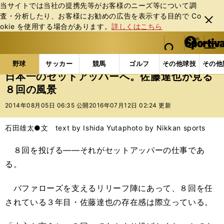
当サイトでは当社の提携先等がお客様のニーズ等について調
査・分析したり、お客様にお勧めの広告を表⽰する⽬的で Co
閉じ
okie を使⽤する場合があります。
詳しくはこちら
る
マイペ
web Sportiva (webスポルティーバ)
検索
メニュ
we
ー
野球の記事一覧
プロ野球
日本一のセットアッパー
b
ジ
野球
サッカー
競馬
ゴルフ
その他球技
その他
ス
日本一のセットアッパーへ。佐藤達也が見る
ポ
８回の風景
ル
テ
2014年08月05日 06:35 公開
2016年07月12日 02:24 更新
ィ
ー
石田雄太●文 text by Ishida Yuta
photo by Nikkan sports
バ
８回を投げる――それがセットアッパーの仕事であ
る。
バファローズを支えるリリーフ陣にあって、８回を任
されている３年目・佐藤達也の存在感は際立っている。