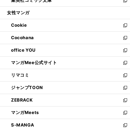
集英社コミック文庫
く
で
ド
ィ
い
新
開
ウ
ン
ウ
し
女性マンガ
く
で
ド
ィ
い
開
ウ
ン
ウ
Cookie
く
で
ド
ィ
新
開
ウ
ン
し
Cocohana
く
で
ド
い
新
開
ウ
ウ
し
office YOU
く
で
ィ
い
新
開
ン
ウ
し
マンガMee公式サイト
く
ド
ィ
い
新
ウ
ン
ウ
し
リマコミ
で
ド
ィ
い
新
開
ウ
ン
ウ
し
ジャンプTOON
く
で
ド
ィ
い
新
開
ウ
ン
ウ
し
ZEBRACK
く
で
ド
ィ
い
新
開
ウ
ン
ウ
し
マンガMeets
く
で
ド
ィ
い
新
開
ウ
ン
ウ
し
S-MANGA
く
で
ド
ィ
い
新