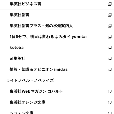
集英社ビジネス書
く
で
ド
い
新
開
ウ
ウ
し
集英社新書
く
で
ィ
い
新
開
ン
ウ
し
集英社新書プラス - 知の水先案内人
く
ド
ィ
い
新
ウ
ン
ウ
し
1日5分で、明日は変わる よみタイ yomitai
で
ド
ィ
い
新
開
ウ
ン
ウ
し
kotoba
く
で
ド
ィ
い
新
開
ウ
ン
ウ
し
e!集英社
く
で
ド
ィ
い
新
開
ウ
ン
ウ
し
情報・知識＆オピニオン imidas
く
で
ド
ィ
い
新
開
ウ
ン
ウ
し
ライトノベル・ノベライズ
く
で
ド
ィ
い
開
ウ
ン
ウ
集英社Webマガジン コバルト
く
で
ド
ィ
新
開
ウ
ン
し
集英社オレンジ文庫
く
で
ド
い
新
開
ウ
ウ
し
シフォン文庫
く
で
ィ