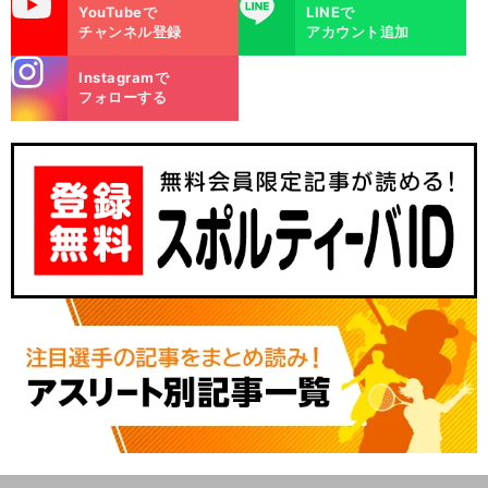
uTube
LINE
YouTubeで
LINEで
チャンネル登録
アカウント追加
stagra
Instagramで
m
フォローする