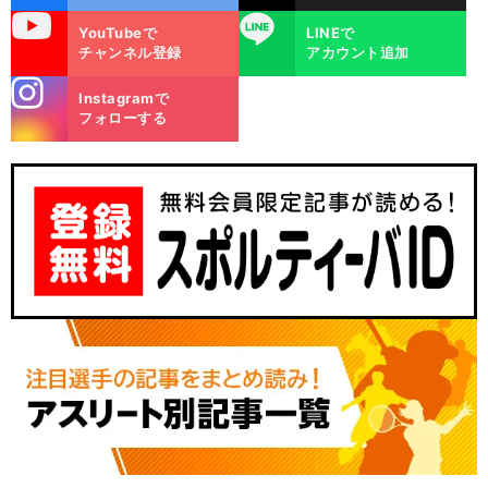
uTube
LINE
YouTubeで
LINEで
チャンネル登録
アカウント追加
stagra
Instagramで
m
フォローする