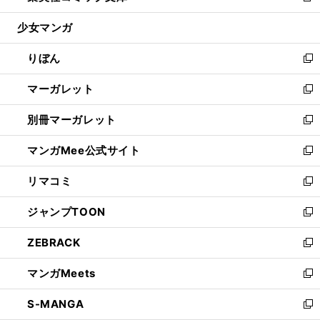
開
ウ
ン
ウ
し
少女マンガ
く
で
ド
ィ
い
開
ウ
ン
ウ
りぼん
く
で
ド
ィ
新
開
ウ
ン
し
マーガレット
く
で
ド
い
新
開
ウ
ウ
し
別冊マーガレット
く
で
ィ
い
新
開
ン
ウ
し
マンガMee公式サイト
く
ド
ィ
い
新
ウ
ン
ウ
し
リマコミ
で
ド
ィ
い
新
開
ウ
ン
ウ
し
ジャンプTOON
く
で
ド
ィ
い
新
開
ウ
ン
ウ
し
ZEBRACK
く
で
ド
ィ
い
新
開
ウ
ン
ウ
し
マンガMeets
く
で
ド
ィ
い
新
開
ウ
ン
ウ
し
S-MANGA
く
で
ド
ィ
い
新
開
ウ