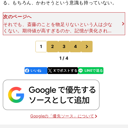
る。もちろん、かわそうという意識も持っていない。
次のページへ
それでも、斎藤のことを物足りないという人は少な
くない。期待値が高すぎるのか、記憶が美化されて
いるのか、あるいは斎藤にさらなる飛躍が必要なの
か。 いずれにしても、斎藤佑樹は何かを求められ
次
1
2
3
4
のページへ
ている。だか
1 / 4
いいね
Xでポストする
LINEで送る
line
faceboo
x
k
Googleの「優先ソース」について