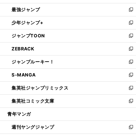
ン
ウ
し
最強ジャンプ
ド
ィ
い
新
ウ
ン
ウ
し
少年ジャンプ+
で
ド
ィ
い
新
開
ウ
ン
ウ
し
ジャンプTOON
く
で
ド
ィ
い
新
開
ウ
ン
ウ
し
ZEBRACK
く
で
ド
ィ
い
新
開
ウ
ン
ウ
し
ジャンプルーキー！
く
で
ド
ィ
い
新
開
ウ
ン
ウ
し
S-MANGA
く
で
ド
ィ
い
新
開
ウ
ン
ウ
し
集英社ジャンプリミックス
く
で
ド
ィ
い
新
開
ウ
ン
ウ
し
集英社コミック文庫
く
で
ド
ィ
い
新
開
ウ
ン
ウ
し
青年マンガ
く
で
ド
ィ
い
開
ウ
ン
ウ
週刊ヤングジャンプ
く
で
ド
ィ
新
開
ウ
ン
し