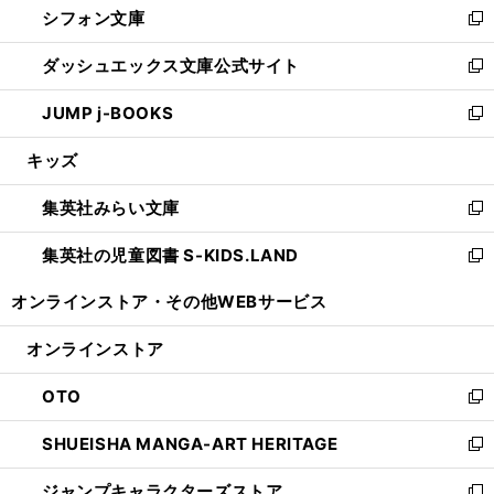
シフォン文庫
く
で
ィ
い
新
開
ン
ウ
し
ダッシュエックス文庫公式サイト
く
ド
ィ
い
新
ウ
ン
ウ
し
JUMP j-BOOKS
で
ド
ィ
い
新
開
ウ
ン
ウ
し
キッズ
く
で
ド
ィ
い
開
ウ
ン
ウ
集英社みらい文庫
く
で
ド
ィ
新
開
ウ
ン
し
集英社の児童図書 S-KIDS.LAND
く
で
ド
い
新
開
ウ
ウ
し
オンラインストア・
その他WEBサービス
く
で
ィ
い
開
ン
ウ
オンラインストア
く
ド
ィ
ウ
ン
OTO
で
ド
新
開
ウ
し
SHUEISHA MANGA-ART HERITAGE
く
で
い
新
開
ウ
し
ジャンプキャラクターズストア
く
ィ