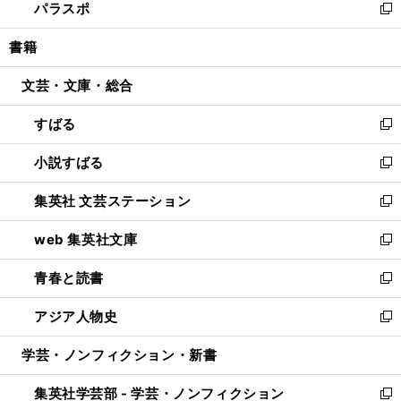
パラスポ
で
ド
ィ
い
新
開
ウ
ン
ウ
し
書籍
く
で
ド
ィ
い
開
ウ
ン
ウ
文芸・文庫・総合
く
で
ド
ィ
開
ウ
ン
すばる
く
で
ド
新
開
ウ
し
小説すばる
く
で
い
新
開
ウ
し
集英社 文芸ステーション
く
ィ
い
新
ン
ウ
し
web 集英社文庫
ド
ィ
い
新
ウ
ン
ウ
し
青春と読書
で
ド
ィ
い
新
開
ウ
ン
ウ
し
アジア人物史
く
で
ド
ィ
い
新
開
ウ
ン
ウ
し
学芸・ノンフィクション・新書
く
で
ド
ィ
い
開
ウ
ン
ウ
集英社学芸部 - 学芸・ノンフィクション
く
で
ド
ィ
新