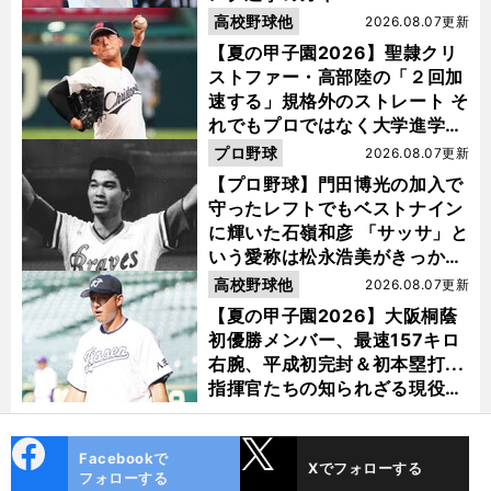
高校野球他
2026.08.07更新
【夏の甲子園2026】聖隷クリ
ストファー・高部陸の「２回加
速する」規格外のストレート そ
れでもプロではなく大学進学を
選ぶ理由
プロ野球
2026.08.07更新
【プロ野球】門田博光の加入で
守ったレフトでもベストナイン
に輝いた石嶺和彦 「サッサ」と
いう愛称は松永浩美がきっか
け？
高校野球他
2026.08.07更新
【夏の甲子園2026】大阪桐蔭
初優勝メンバー、最速157キロ
右腕、平成初完封＆初本塁打...
指揮官たちの知られざる現役時
代
cebo
X
Facebookで
Xでフォローする
ok
フォローする