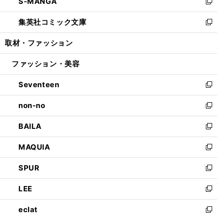
S-MANGA
く
で
ド
ィ
い
新
開
ウ
ン
ウ
し
集英社コミック文庫
く
で
ド
ィ
い
新
開
ウ
ン
ウ
し
取材・ファッション
く
で
ド
ィ
い
開
ウ
ン
ウ
ファッション・美容
く
で
ド
ィ
開
ウ
ン
Seventeen
く
で
ド
新
開
ウ
し
non-no
く
で
い
新
開
ウ
し
BAILA
く
ィ
い
新
ン
ウ
し
MAQUIA
ド
ィ
い
新
ウ
ン
ウ
し
SPUR
で
ド
ィ
い
新
開
ウ
ン
ウ
し
LEE
く
で
ド
ィ
い
新
開
ウ
ン
ウ
し
eclat
く
で
ド
ィ
い
新