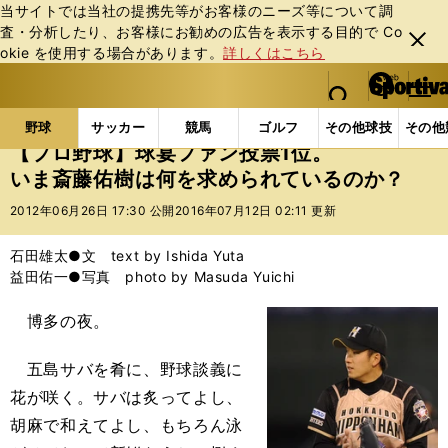
当サイトでは当社の提携先等がお客様のニーズ等について調
査・分析したり、お客様にお勧めの広告を表⽰する⽬的で Co
閉じ
okie を使⽤する場合があります。
詳しくはこちら
る
マイペ
web Sportiva (webスポルティーバ)
検索
メニュ
we
ー
野球の記事一覧
プロ野球
【プロ野球】球宴ファン投
b
ジ
野球
サッカー
競馬
ゴルフ
その他球技
その他
ス
【プロ野球】球宴ファン投票1位。
ポ
いま斎藤佑樹は何を求められているのか？
ル
テ
2012年06月26日 17:30 公開
2016年07月12日 02:11 更新
ィ
ー
石田雄太●文 text by Ishida Yuta
バ
益田佑一●写真 photo by Masuda Yuichi
博多の夜。
五島サバを肴に、野球談義に
花が咲く。サバは炙ってよし、
胡麻で和えてよし、もちろん泳