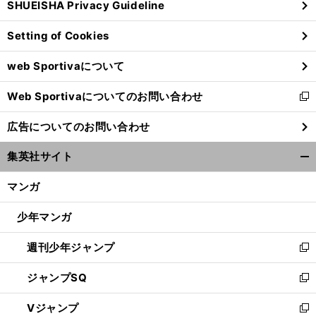
SHUEISHA Privacy Guideline
ィ
ン
Setting of Cookies
ド
ウ
web Sportivaについて
で
開
Web Sportivaについてのお問い合わせ
く
新
し
広告についてのお問い合わせ
い
ウ
集英社サイト
ィ
開
ン
く/
マンガ
ド
閉
ウ
じ
少年マンガ
で
る
開
週刊少年ジャンプ
く
新
し
ジャンプSQ
い
新
ウ
し
Vジャンプ
ィ
い
新