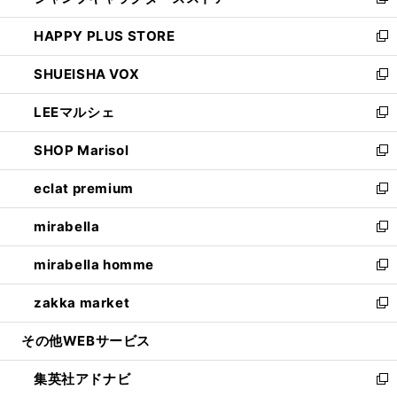
い
新
ン
ウ
し
HAPPY PLUS STORE
ド
ィ
い
新
ウ
ン
ウ
し
SHUEISHA VOX
で
ド
ィ
い
新
開
ウ
ン
ウ
し
LEEマルシェ
く
で
ド
ィ
い
新
開
ウ
ン
ウ
し
SHOP Marisol
く
で
ド
ィ
い
新
開
ウ
ン
ウ
し
eclat premium
く
で
ド
ィ
い
新
開
ウ
ン
ウ
し
mirabella
く
で
ド
ィ
い
新
開
ウ
ン
ウ
し
mirabella homme
く
で
ド
ィ
い
新
開
ウ
ン
ウ
し
zakka market
く
で
ド
ィ
い
新
開
ウ
ン
ウ
し
その他WEBサービス
く
で
ド
ィ
い
開
ウ
ン
ウ
集英社アドナビ
く
で
ド
ィ
新