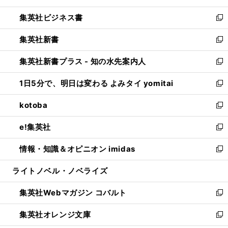
開
ウ
ン
し
集英社ビジネス書
く
で
ド
い
新
開
ウ
ウ
し
集英社新書
く
で
ィ
い
新
開
ン
ウ
し
集英社新書プラス - 知の水先案内人
く
ド
ィ
い
新
ウ
ン
ウ
し
1日5分で、明日は変わる よみタイ yomitai
で
ド
ィ
い
新
開
ウ
ン
ウ
し
kotoba
く
で
ド
ィ
い
新
開
ウ
ン
ウ
し
e!集英社
く
で
ド
ィ
い
新
開
ウ
ン
ウ
し
情報・知識＆オピニオン imidas
く
で
ド
ィ
い
新
開
ウ
ン
ウ
し
ライトノベル・ノベライズ
く
で
ド
ィ
い
開
ウ
ン
ウ
集英社Webマガジン コバルト
く
で
ド
ィ
新
開
ウ
ン
し
集英社オレンジ文庫
く
で
ド
い
新
開
ウ
ウ
し