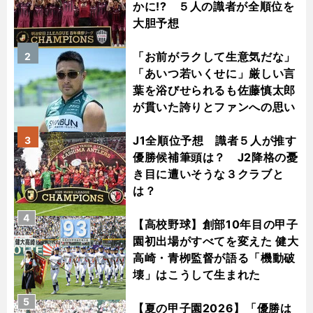
かに!? ５人の識者が全順位を
大胆予想
「お前がラクして生意気だな」
2
「あいつ若いくせに」厳しい言
葉を浴びせられるも佐藤慎太郎
が貫いた誇りとファンへの思い
J1全順位予想 識者５人が推す
3
優勝候補筆頭は？ J2降格の憂
き目に遭いそうな３クラブと
は？
4
【高校野球】創部10年目の甲子
園初出場がすべてを変えた 健大
高崎・青栁監督が語る「機動破
壊」はこうして生まれた
5
【夏の甲子園2026】「優勝は