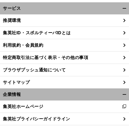
サービス
開
く/
推奨環境
閉
じ
集英社ID・スポルティーバIDとは
る
利用規約・会員規約
特定商取引法に基づく表示・その他の事項
ブラウザプッシュ通知について
サイトマップ
企業情報
開
く/
集英社ホームページ
新
閉
】
、
サ
前
し
へ
じ
2000
集英社プライバシーガイドライン
い
る
ウ