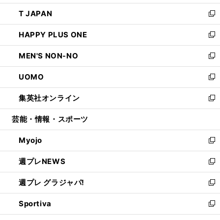
開
ウ
ン
ウ
し
T JAPAN
く
で
ド
ィ
い
新
開
ウ
ン
ウ
し
HAPPY PLUS ONE
く
で
ド
ィ
い
新
開
ウ
ン
ウ
し
MEN'S NON-NO
く
で
ド
ィ
い
新
開
ウ
ン
ウ
し
UOMO
く
で
ド
ィ
い
新
開
ウ
ン
ウ
し
集英社オンライン
く
で
ド
ィ
い
新
開
ウ
ン
ウ
し
芸能・情報・スポーツ
く
で
ド
ィ
い
開
ウ
ン
ウ
Myojo
く
で
ド
ィ
新
開
ウ
ン
し
週プレNEWS
く
で
ド
い
新
開
ウ
ウ
し
週プレ グラジャパ!
く
で
ィ
い
新
開
ン
ウ
し
Sportiva
く
ド
ィ
い
新
ウ
ン
ウ
し