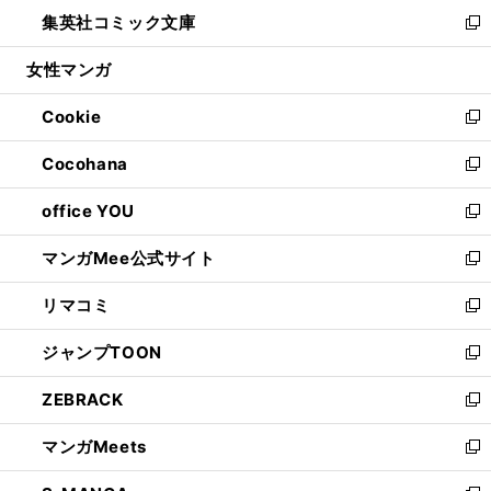
ン
ウ
し
集英社コミック文庫
く
で
ド
ィ
い
新
開
ウ
ン
ウ
し
女性マンガ
く
で
ド
ィ
い
開
ウ
ン
ウ
Cookie
く
で
ド
ィ
新
開
ウ
ン
し
Cocohana
く
で
ド
い
新
開
ウ
ウ
し
office YOU
く
で
ィ
い
新
開
ン
ウ
し
マンガMee公式サイト
く
ド
ィ
い
新
ウ
ン
ウ
し
リマコミ
で
ド
ィ
い
新
開
ウ
ン
ウ
し
ジャンプTOON
く
で
ド
ィ
い
新
開
ウ
ン
ウ
し
ZEBRACK
く
で
ド
ィ
い
新
開
ウ
ン
ウ
し
マンガMeets
く
で
ド
ィ
い
新
開
ウ
ン
ウ
し