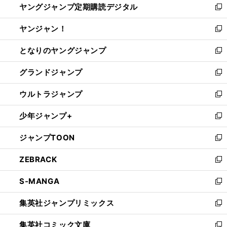
ヤングジャンプ定期購読デジタル
く
で
ド
い
新
開
ウ
ウ
し
ヤンジャン！
く
で
ィ
い
新
開
ン
ウ
し
となりのヤングジャンプ
く
ド
ィ
い
新
ウ
ン
ウ
し
グランドジャンプ
で
ド
ィ
い
新
開
ウ
ン
ウ
し
ウルトラジャンプ
く
で
ド
ィ
い
新
開
ウ
ン
ウ
し
少年ジャンプ+
く
で
ド
ィ
い
新
開
ウ
ン
ウ
し
ジャンプTOON
く
で
ド
ィ
い
新
開
ウ
ン
ウ
し
ZEBRACK
く
で
ド
ィ
い
新
開
ウ
ン
ウ
し
S-MANGA
く
で
ド
ィ
い
新
開
ウ
ン
ウ
し
集英社ジャンプリミックス
く
で
ド
ィ
い
新
開
ウ
ン
ウ
し
集英社コミック文庫
く
で
ド
ィ
い
新