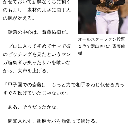
がせておいて新鮮なうちに捌く
のもよし。素材のよさに包丁人
の腕が冴える。
話題の中心は、斎藤佑樹だ。
オールスターファン投票
プロに入って初めてナマで彼
１位で選出された斎藤佑
樹
のピッチングを見たというマン
ガ編集者が炙ったサバを喰いな
がら、大声を上げる。
「甲子園での斎藤は、もっと力で相手をねじ伏せる真っ
すぐを投げていたじゃないか」
ああ、そうだったかな。
間髪入れず、胡麻サバを頬張って続ける。