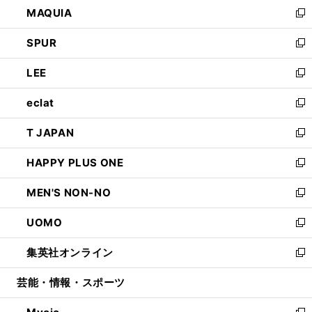
し
MAQUIA
ド
ィ
い
新
ウ
ン
ウ
し
SPUR
で
ド
ィ
い
新
開
ウ
ン
ウ
し
LEE
く
で
ド
ィ
い
新
開
ウ
ン
ウ
し
eclat
く
で
ド
ィ
い
新
開
ウ
ン
ウ
し
T JAPAN
く
で
ド
ィ
い
新
開
ウ
ン
ウ
し
HAPPY PLUS ONE
く
で
ド
ィ
い
新
開
ウ
ン
ウ
し
MEN'S NON-NO
く
で
ド
ィ
い
新
開
ウ
ン
ウ
し
UOMO
く
で
ド
ィ
い
新
開
ウ
ン
ウ
し
集英社オンライン
く
で
ド
ィ
い
新
開
ウ
ン
ウ
し
芸能・情報・スポーツ
く
で
ド
ィ
い
開
ウ
ン
ウ
く