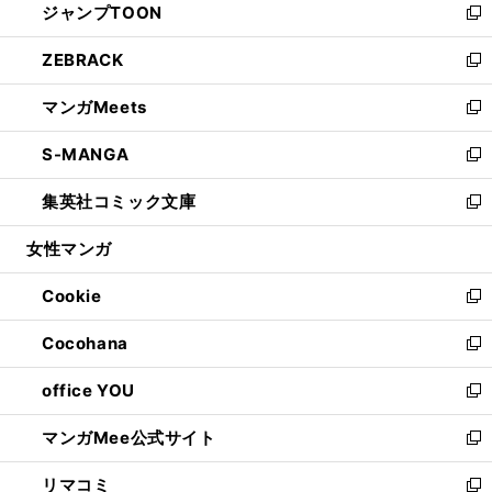
ジャンプTOON
く
で
ド
ィ
い
新
開
ウ
ン
ウ
し
ZEBRACK
く
で
ド
ィ
い
新
開
ウ
ン
ウ
し
マンガMeets
く
で
ド
ィ
い
新
開
ウ
ン
ウ
し
S-MANGA
く
で
ド
ィ
い
新
開
ウ
ン
ウ
し
集英社コミック文庫
く
で
ド
ィ
い
新
開
ウ
ン
ウ
し
女性マンガ
く
で
ド
ィ
い
開
ウ
ン
ウ
Cookie
く
で
ド
ィ
新
開
ウ
ン
し
Cocohana
く
で
ド
い
新
開
ウ
ウ
し
office YOU
く
で
ィ
い
新
開
ン
ウ
し
マンガMee公式サイト
く
ド
ィ
い
新
ウ
ン
ウ
し
リマコミ
で
ド
ィ
い
新