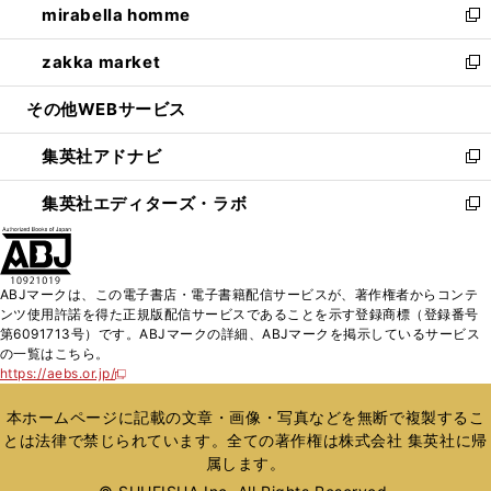
mirabella homme
く
で
ド
ィ
い
新
開
ウ
ン
ウ
し
zakka market
く
で
ド
ィ
い
新
開
ウ
ン
ウ
し
その他WEBサービス
く
で
ド
ィ
い
開
ウ
ン
ウ
集英社アドナビ
く
で
ド
ィ
新
開
ウ
ン
し
集英社エディターズ・ラボ
く
で
ド
い
新
開
ウ
ウ
し
く
で
ィ
い
開
ン
ウ
ABJマークは、この電子書店・電子書籍配信サービスが、著作権者からコンテ
く
ド
ィ
ンツ使用許諾を得た正規版配信サービスであることを示す登録商標（登録番号
ウ
ン
第6091713号）です。ABJマークの詳細、ABJマークを掲示しているサービス
で
ド
の一覧はこちら。
開
ウ
https://aebs.or.jp/
新
く
で
し
い
開
本ホームページに記載の文章・画像・写真などを無断で複製するこ
ウ
く
とは法律で禁じられています。全ての著作権は株式会社 集英社に帰
ィ
属します。
ン
ド