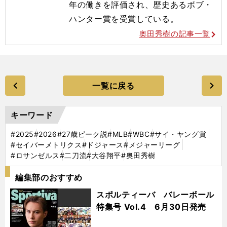
年の働きを評価され、歴史あるボブ・
ハンター賞を受賞している。
奥田秀樹の記事一覧
一覧に戻る
キーワード
#2025
#2026
#27歳ピーク説
#MLB
#WBC
#サイ・ヤング賞
#セイバーメトリクス
#ドジャース
#メジャーリーグ
#ロサンゼルス
#二刀流
#大谷翔平
#奥田秀樹
編集部のおすすめ
スポルティーバ バレーボール
特集号 Vol.4 6月30日発売