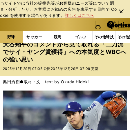
当サイトでは当社の提携先等がお客様のニーズ等について調
査・分析したり、お客様にお勧めの広告を表⽰する⽬的で Co
閉じ
okie を使⽤する場合があります。
詳しくはこちら
る
マイペ
web Sportiva (webスポルティーバ)
検索
メニュ
we
ー
野球の記事一覧
MLB
MLB
大谷翔平のコメント
b
ジ
野球
サッカー
競馬
ゴルフ
その他球技
その他
ス
大谷翔平のコメントから見て取れる「二刀流
ポ
でサイ・ヤング賞獲得」への本気度とWBCへ
ル
の強い思い
テ
ィ
2025年12月29日 07:05 公開
2025年12月29日 07:09 更新
ー
バ
奥田秀樹●取材・文 text by Okuda Hideki