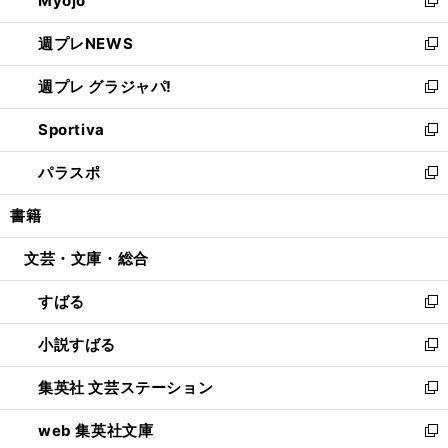
Myojo
で
ド
ィ
新
開
ウ
ン
し
週プレNEWS
く
で
ド
い
新
開
ウ
ウ
し
週プレ グラジャパ!
く
で
ィ
い
新
開
ン
ウ
し
Sportiva
く
ド
ィ
い
新
ウ
ン
ウ
し
パラスポ
で
ド
ィ
い
新
開
ウ
ン
ウ
し
書籍
く
で
ド
ィ
い
開
ウ
ン
ウ
文芸・文庫・総合
く
で
ド
ィ
開
ウ
ン
すばる
く
で
ド
新
開
ウ
し
小説すばる
く
で
い
新
開
ウ
し
集英社 文芸ステーション
く
ィ
い
新
ン
ウ
し
web 集英社文庫
ド
ィ
い
新