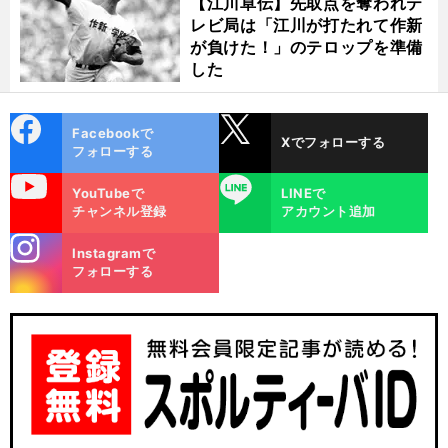
【江川卓伝】先取点を奪われテ
・
困
、
」
前
レビ局は「江川が打たれて作新
へ
が負けた！」のテロップを準備
した
cebo
X
Facebookで
Xでフォローする
ok
フォローする
uTube
LINE
YouTubeで
LINEで
チャンネル登録
アカウント追加
stagra
Instagramで
m
フォローする