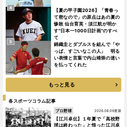
4
【夏の甲子園2026】「青春っ
て密なので」の原点はあの夏の
惨敗 仙台育英・須江航が明か
す"日本一1000日計画"のすべ
て
5
錦織圭とダブルスを組んで「や
っぱ、すごいなこの人」 明る
い表情と言葉で内山靖崇の迷い
を払ってくれた
もっと見る
各スポーツコラム記事
プロ野球
2026.08.06更新
【江川卓伝】１年夏で「高校野
球は終わった」と悟った江川卓