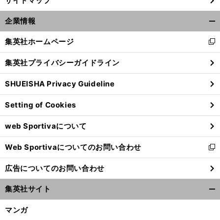
サイトマップ
企業情報
開
く/
集英社ホームページ
新
閉
し
じ
集英社プライバシーガイドライン
い
る
ウ
SHUEISHA Privacy Guideline
ィ
ン
Setting of Cookies
ド
ウ
web Sportivaについて
で
開
Web Sportivaについてのお問い合わせ
く
新
し
広告についてのお問い合わせ
い
ウ
集英社サイト
ィ
開
ン
く/
マンガ
ド
閉