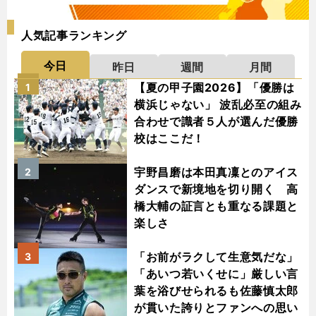
人気記事ランキング
今日
昨日
週間
月間
【夏の甲子園2026】「優勝は
1
横浜じゃない」 波乱必至の組み
合わせで識者５人が選んだ優勝
校はここだ！
宇野昌磨は本田真凜とのアイス
2
ダンスで新境地を切り開く 高
橋大輔の証言とも重なる課題と
楽しさ
「お前がラクして生意気だな」
3
「あいつ若いくせに」厳しい言
葉を浴びせられるも佐藤慎太郎
が貫いた誇りとファンへの思い