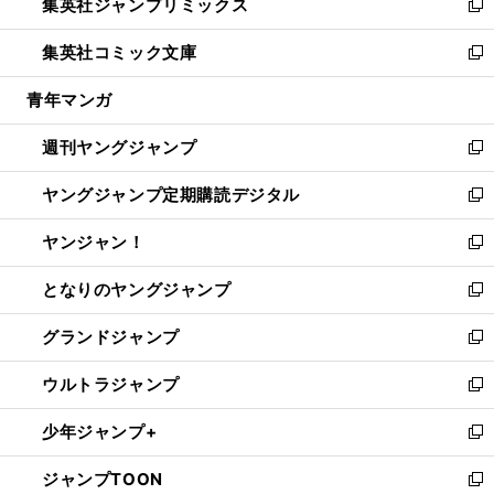
集英社ジャンプリミックス
く
で
ド
ィ
い
新
開
ウ
ン
ウ
し
集英社コミック文庫
く
で
ド
ィ
い
新
開
ウ
ン
ウ
し
青年マンガ
く
で
ド
ィ
い
開
ウ
ン
ウ
週刊ヤングジャンプ
く
で
ド
ィ
新
開
ウ
ン
し
ヤングジャンプ定期購読デジタル
く
で
ド
い
新
開
ウ
ウ
し
ヤンジャン！
く
で
ィ
い
新
開
ン
ウ
し
となりのヤングジャンプ
く
ド
ィ
い
新
ウ
ン
ウ
し
グランドジャンプ
で
ド
ィ
い
新
開
ウ
ン
ウ
し
ウルトラジャンプ
く
で
ド
ィ
い
新
開
ウ
ン
ウ
し
少年ジャンプ+
く
で
ド
ィ
い
新
開
ウ
ン
ウ
し
ジャンプTOON
く
で
ド
ィ
い
新