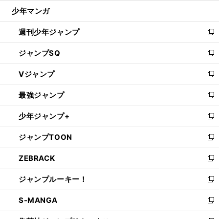
ウ
じ
少年マンガ
で
る
開
週刊少年ジャンプ
く
新
し
ジャンプSQ
い
新
ウ
し
Vジャンプ
ィ
い
新
ン
ウ
し
最強ジャンプ
ド
ィ
い
新
ウ
ン
ウ
し
少年ジャンプ+
で
ド
ィ
い
新
開
ウ
ン
ウ
し
ジャンプTOON
く
で
ド
ィ
い
新
開
ウ
ン
ウ
し
ZEBRACK
く
で
ド
ィ
い
新
開
ウ
ン
ウ
し
ジャンプルーキー！
く
で
ド
ィ
い
新
開
ウ
ン
ウ
し
S-MANGA
く
で
ド
ィ
い
新
開
ウ
ン
ウ
し