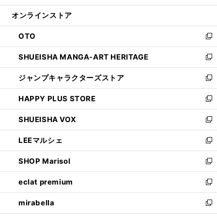
開
ン
ウ
オンラインストア
く
ド
ィ
ウ
ン
OTO
で
ド
新
開
ウ
し
SHUEISHA MANGA-ART HERITAGE
く
で
い
新
開
ウ
し
ジャンプキャラクターズストア
く
ィ
い
新
ン
ウ
し
HAPPY PLUS STORE
ド
ィ
い
新
ウ
ン
ウ
し
SHUEISHA VOX
で
ド
ィ
い
新
開
ウ
ン
ウ
し
LEEマルシェ
く
で
ド
ィ
い
新
開
ウ
ン
ウ
し
SHOP Marisol
く
で
ド
ィ
い
新
開
ウ
ン
ウ
し
eclat premium
く
で
ド
ィ
い
新
開
ウ
ン
ウ
し
mirabella
く
で
ド
ィ
い
新
開
ウ
ン
ウ
し