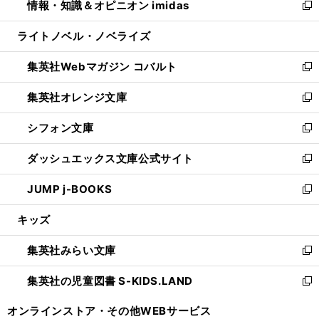
情報・知識＆オピニオン imidas
く
で
ド
ィ
い
新
開
ウ
ン
ウ
し
ライトノベル・ノベライズ
く
で
ド
ィ
い
開
ウ
ン
ウ
集英社Webマガジン コバルト
く
で
ド
ィ
新
開
ウ
ン
し
集英社オレンジ文庫
く
で
ド
い
新
開
ウ
ウ
し
シフォン文庫
く
で
ィ
い
新
開
ン
ウ
し
ダッシュエックス文庫公式サイト
く
ド
ィ
い
新
ウ
ン
ウ
し
JUMP j-BOOKS
で
ド
ィ
い
新
開
ウ
ン
ウ
し
キッズ
く
で
ド
ィ
い
開
ウ
ン
ウ
集英社みらい文庫
く
で
ド
ィ
新
開
ウ
ン
し
集英社の児童図書 S-KIDS.LAND
く
で
ド
い
新
開
ウ
ウ
し
オンラインストア・
その他WEBサービス
く
で
ィ
い