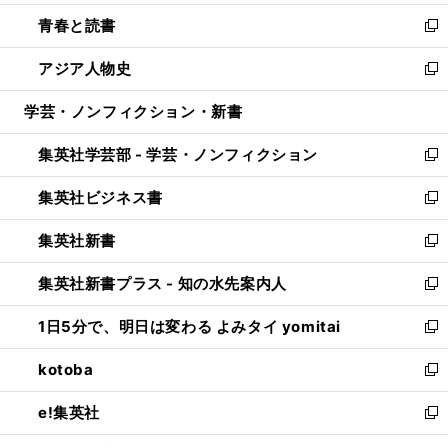
ウ
ン
ウ
し
青春と読書
で
ド
ィ
い
新
開
ウ
ン
ウ
し
アジア人物史
く
で
ド
ィ
い
新
開
ウ
ン
ウ
し
学芸・ノンフィクション・新書
く
で
ド
ィ
い
開
ウ
ン
ウ
集英社学芸部 - 学芸・ノンフィクション
く
で
ド
ィ
新
開
ウ
ン
し
集英社ビジネス書
く
で
ド
い
新
開
ウ
ウ
し
集英社新書
く
で
ィ
い
新
開
ン
ウ
し
集英社新書プラス - 知の水先案内人
く
ド
ィ
い
新
ウ
ン
ウ
し
1日5分で、明日は変わる よみタイ yomitai
で
ド
ィ
い
新
開
ウ
ン
ウ
し
kotoba
く
で
ド
ィ
い
新
開
ウ
ン
ウ
し
e!集英社
く
で
ド
ィ
い
新
開
ウ
ン
ウ
し