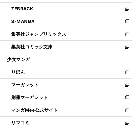
開
ウ
ン
ウ
し
ZEBRACK
く
で
ド
ィ
い
新
開
ウ
ン
ウ
し
S-MANGA
く
で
ド
ィ
い
新
開
ウ
ン
ウ
し
集英社ジャンプリミックス
く
で
ド
ィ
い
新
開
ウ
ン
ウ
し
集英社コミック文庫
く
で
ド
ィ
い
新
開
ウ
ン
ウ
し
少女マンガ
く
で
ド
ィ
い
開
ウ
ン
ウ
りぼん
く
で
ド
ィ
新
開
ウ
ン
し
マーガレット
く
で
ド
い
新
開
ウ
ウ
し
別冊マーガレット
く
で
ィ
い
新
開
ン
ウ
し
マンガMee公式サイト
く
ド
ィ
い
新
ウ
ン
ウ
し
リマコミ
で
ド
ィ
い
新
開
ウ
ン
ウ
し