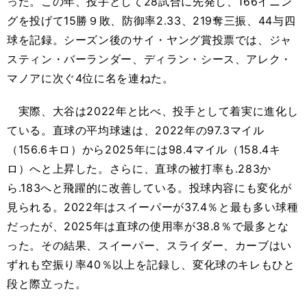
った。この年、投手として28試合に先発し、166イニン
グを投げて15勝９敗、防御率2.33、219奪三振、44与四
球を記録。シーズン後のサイ・ヤング賞投票では、ジャ
スティン・バーランダー、ディラン・シース、アレク・
マノアに次ぐ4位に名を連ねた。
実際、大谷は2022年と比べ、投手として着実に進化し
ている。直球の平均球速は、2022年の97.3マイル
（156.6キロ）から2025年には98.4マイル（158.4キ
ロ）へと上昇した。さらに、直球の被打率も.283か
ら.183へと飛躍的に改善している。投球内容にも変化が
見られる。2022年はスイーパーが37.4％と最も多い球種
だったが、2025年は直球の使用率が38.8％で最多とな
った。その結果、スイーパー、スライダー、カーブはい
ずれも空振り率40％以上を記録し、変化球のキレもひと
段と際立った。