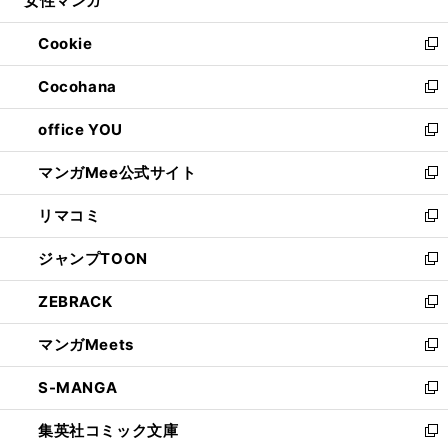
女性マンガ
で
ド
ィ
い
開
ウ
ン
ウ
Cookie
く
で
ド
ィ
新
開
ウ
ン
し
Cocohana
く
で
ド
い
新
開
ウ
ウ
し
office YOU
く
で
ィ
い
新
開
ン
ウ
し
マンガMee公式サイト
く
ド
ィ
い
新
ウ
ン
ウ
し
リマコミ
で
ド
ィ
い
新
開
ウ
ン
ウ
し
ジャンプTOON
く
で
ド
ィ
い
新
開
ウ
ン
ウ
し
ZEBRACK
く
で
ド
ィ
い
新
開
ウ
ン
ウ
し
マンガMeets
く
で
ド
ィ
い
新
開
ウ
ン
ウ
し
S-MANGA
く
で
ド
ィ
い
新
開
ウ
ン
ウ
し
集英社コミック文庫
く
で
ド
ィ
い
新