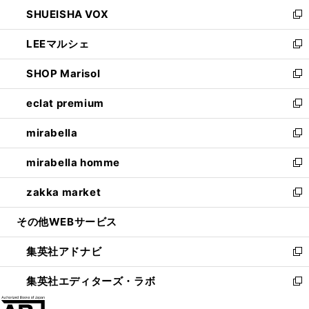
ン
ウ
し
SHUEISHA VOX
で
ド
ィ
い
新
開
ウ
ン
ウ
し
LEEマルシェ
く
で
ド
ィ
い
新
開
ウ
ン
ウ
し
SHOP Marisol
く
で
ド
ィ
い
新
開
ウ
ン
ウ
し
eclat premium
く
で
ド
ィ
い
新
開
ウ
ン
ウ
し
mirabella
く
で
ド
ィ
い
新
開
ウ
ン
ウ
し
mirabella homme
く
で
ド
ィ
い
新
開
ウ
ン
ウ
し
zakka market
く
で
ド
ィ
い
新
開
ウ
ン
ウ
し
その他WEBサービス
く
で
ド
ィ
い
開
ウ
ン
ウ
集英社アドナビ
く
で
ド
ィ
新
開
ウ
ン
し
集英社エディターズ・ラボ
く
で
ド
い
新
開
ウ
ウ
し