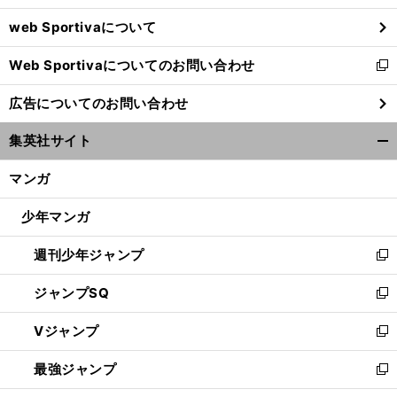
ウ
web Sportivaについて
で
開
Web Sportivaについてのお問い合わせ
く
新
し
広告についてのお問い合わせ
い
ウ
集英社サイト
ィ
開
ン
く/
マンガ
ド
閉
ウ
じ
少年マンガ
で
る
開
週刊少年ジャンプ
く
新
し
ジャンプSQ
い
新
ウ
し
Vジャンプ
ィ
い
新
ン
ウ
し
最強ジャンプ
ド
ィ
い
新
ウ
ン
ウ
し