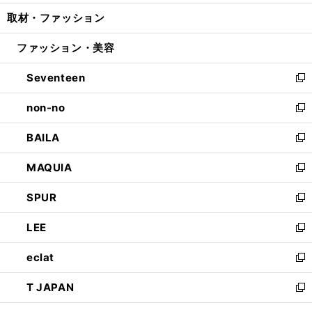
開
ウ
ン
ウ
し
取材・ファッション
く
で
ド
ィ
い
開
ウ
ン
ウ
ファッション・美容
く
で
ド
ィ
開
ウ
ン
Seventeen
く
で
ド
新
開
ウ
し
non-no
く
で
い
新
開
ウ
し
BAILA
く
ィ
い
新
ン
ウ
し
MAQUIA
ド
ィ
い
新
ウ
ン
ウ
し
SPUR
で
ド
ィ
い
新
開
ウ
ン
ウ
し
LEE
く
で
ド
ィ
い
新
開
ウ
ン
ウ
し
eclat
く
で
ド
ィ
い
新
開
ウ
ン
ウ
し
T JAPAN
く
で
ド
ィ
い
新
開
ウ
ン
ウ
し