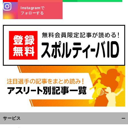
stagra
Instagramで
m
フォローする
サービス
開
く/