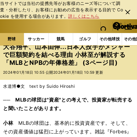
当サイトでは当社の提携先等がお客様のニーズ等について調
査・分析したり、お客様にお勧めの広告を表⽰する⽬的で Co
閉じ
okie を使⽤する場合があります。
詳しくはこちら
る
マイペ
web Sportiva (webスポルティーバ)
検索
メニュ
we
ー
野球の記事一覧
MLB
MLB
大谷翔平、山本由伸.
b
ジ
野球
サッカー
競馬
ゴルフ
その他球技
その他
ス
大谷翔平、山本由伸...日本人投手がメジャー
ポ
で巨額契約を結べる理由 小林至が解説する
ル
「MLBとNPBの年俸格差」 (3ページ目)
テ
ィ
2024年01月18日 10:55 公開
2024年01月18日 10:59 更新
ー
バ
水道博●文 text by Suido Hiroshi
── MLBの球団は"資産"との考えで、投資家が転売する
と聞いたことがあります。
小林
MLBの球団は、基本的に投資資産です。そして、
その資産価値は猛烈に上がっています。雑誌『Forbes』