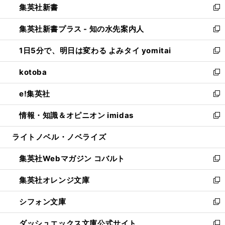
集英社新書
く
で
ィ
い
新
開
ン
ウ
し
集英社新書プラス - 知の水先案内人
く
ド
ィ
い
新
ウ
ン
ウ
し
1日5分で、明日は変わる よみタイ yomitai
で
ド
ィ
い
新
開
ウ
ン
ウ
し
kotoba
く
で
ド
ィ
い
新
開
ウ
ン
ウ
し
e!集英社
く
で
ド
ィ
い
新
開
ウ
ン
ウ
し
情報・知識＆オピニオン imidas
く
で
ド
ィ
い
新
開
ウ
ン
ウ
し
ライトノベル・ノベライズ
く
で
ド
ィ
い
開
ウ
ン
ウ
集英社Webマガジン コバルト
く
で
ド
ィ
新
開
ウ
ン
し
集英社オレンジ文庫
く
で
ド
い
新
開
ウ
ウ
し
シフォン文庫
く
で
ィ
い
新
開
ン
ウ
し
ダッシュエックス文庫公式サイト
く
ド
ィ
い