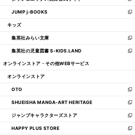
新
ウ
ン
ウ
し
JUMP j-BOOKS
で
ド
ィ
い
新
開
ウ
ン
ウ
し
キッズ
く
で
ド
ィ
い
開
ウ
ン
ウ
集英社みらい文庫
く
で
ド
ィ
新
開
ウ
ン
し
集英社の児童図書 S-KIDS.LAND
く
で
ド
い
新
開
ウ
ウ
し
オンラインストア・
その他WEBサービス
く
で
ィ
い
開
ン
ウ
オンラインストア
く
ド
ィ
ウ
ン
OTO
で
ド
新
開
ウ
し
SHUEISHA MANGA-ART HERITAGE
く
で
い
新
開
ウ
し
ジャンプキャラクターズストア
く
ィ
い
新
ン
ウ
し
HAPPY PLUS STORE
ド
ィ
い
新
ウ