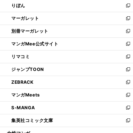
りぼん
く
で
ド
ィ
新
開
ウ
ン
し
マーガレット
く
で
ド
い
新
開
ウ
ウ
し
別冊マーガレット
く
で
ィ
い
新
開
ン
ウ
し
マンガMee公式サイト
く
ド
ィ
い
新
ウ
ン
ウ
し
リマコミ
で
ド
ィ
い
新
開
ウ
ン
ウ
し
ジャンプTOON
く
で
ド
ィ
い
新
開
ウ
ン
ウ
し
ZEBRACK
く
で
ド
ィ
い
新
開
ウ
ン
ウ
し
マンガMeets
く
で
ド
ィ
い
新
開
ウ
ン
ウ
し
S-MANGA
く
で
ド
ィ
い
新
開
ウ
ン
ウ
し
集英社コミック文庫
く
で
ド
ィ
い
新
開
ウ
ン
ウ
し
く