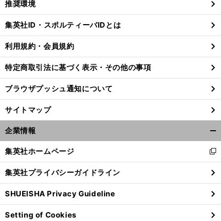
推奨環境
閉
じ
集英社ID・スポルティーバIDとは
る
利用規約・会員規約
前
特定商取引法に基づく表示・その他の事項
へ
ブラウザプッシュ通知について
サイトマップ
企業情報
開
く/
集英社ホームページ
新
閉
し
じ
集英社プライバシーガイドライン
い
る
ウ
SHUEISHA Privacy Guideline
ィ
ン
Setting of Cookies
ド