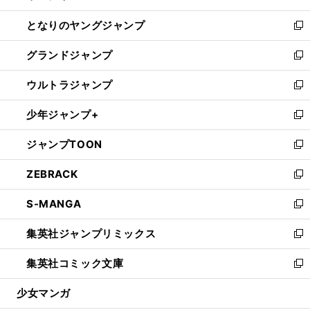
開
ン
ウ
し
となりのヤングジャンプ
く
ド
ィ
い
新
ウ
ン
ウ
し
グランドジャンプ
で
ド
ィ
い
新
開
ウ
ン
ウ
し
ウルトラジャンプ
く
で
ド
ィ
い
新
開
ウ
ン
ウ
し
少年ジャンプ+
く
で
ド
ィ
い
新
開
ウ
ン
ウ
し
ジャンプTOON
く
で
ド
ィ
い
新
開
ウ
ン
ウ
し
ZEBRACK
く
で
ド
ィ
い
新
開
ウ
ン
ウ
し
S-MANGA
く
で
ド
ィ
い
新
開
ウ
ン
ウ
し
集英社ジャンプリミックス
く
で
ド
ィ
い
新
開
ウ
ン
ウ
し
集英社コミック文庫
く
で
ド
ィ
い
新
開
ウ
ン
ウ
し
少女マンガ
く
で
ド
ィ
い
開
ウ
ン
ウ