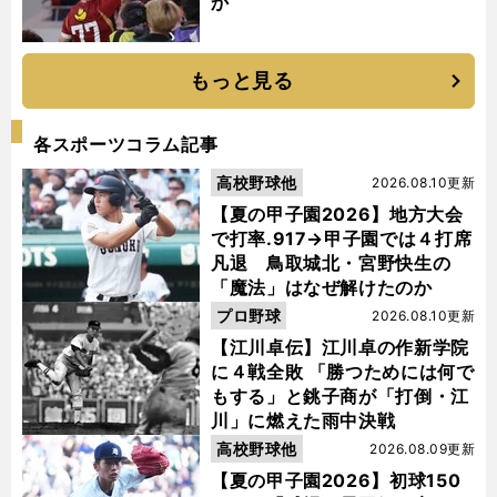
か
もっと見る
各スポーツコラム記事
高校野球他
2026.08.10更新
【夏の甲子園2026】地方大会
で打率.917→甲子園では４打席
凡退 鳥取城北・宮野快生の
「魔法」はなぜ解けたのか
プロ野球
2026.08.10更新
【江川卓伝】江川卓の作新学院
に４戦全敗 「勝つためには何で
もする」と銚子商が「打倒・江
川」に燃えた雨中決戦
高校野球他
2026.08.09更新
【夏の甲子園2026】初球150