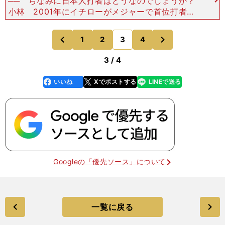
── ちなみに日本人打者はどうなのでしょうか？
小林 2001年にイチローがメジャーで首位打者、
盗塁王に輝き、新人王、MVPも獲得しました。そ
して2003年には松井秀喜がヤンキースに移籍し、
次
1
2
3
4
のページへ
のページへ
本塁打は減
前
3 / 4
いいね
Xでポストする
LINEで送る
line
faceboo
x
k
Googleの「優先ソース」について
一覧に戻る