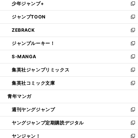
少年ジャンプ+
で
ド
ィ
い
新
開
ウ
ン
ウ
し
ジャンプTOON
く
で
ド
ィ
い
新
開
ウ
ン
ウ
し
ZEBRACK
く
で
ド
ィ
い
新
開
ウ
ン
ウ
し
ジャンプルーキー！
く
で
ド
ィ
い
新
開
ウ
ン
ウ
し
S-MANGA
く
で
ド
ィ
い
新
開
ウ
ン
ウ
し
集英社ジャンプリミックス
く
で
ド
ィ
い
新
開
ウ
ン
ウ
し
集英社コミック文庫
く
で
ド
ィ
い
新
開
ウ
ン
ウ
し
青年マンガ
く
で
ド
ィ
い
開
ウ
ン
ウ
週刊ヤングジャンプ
く
で
ド
ィ
新
開
ウ
ン
し
ヤングジャンプ定期購読デジタル
く
で
ド
い
新
開
ウ
ウ
し
ヤンジャン！
く
で
ィ
い
新