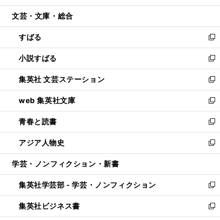
開
ウ
ン
ウ
文芸・文庫・総合
く
で
ド
ィ
開
ウ
ン
すばる
く
で
ド
新
開
ウ
し
小説すばる
く
で
い
新
開
ウ
し
集英社 文芸ステーション
く
ィ
い
新
ン
ウ
し
web 集英社文庫
ド
ィ
い
新
ウ
ン
ウ
し
青春と読書
で
ド
ィ
い
新
開
ウ
ン
ウ
し
アジア人物史
く
で
ド
ィ
い
新
開
ウ
ン
ウ
し
学芸・ノンフィクション・新書
く
で
ド
ィ
い
開
ウ
ン
ウ
集英社学芸部 - 学芸・ノンフィクション
く
で
ド
ィ
新
開
ウ
ン
し
集英社ビジネス書
く
で
ド
い
新
開
ウ
ウ
し