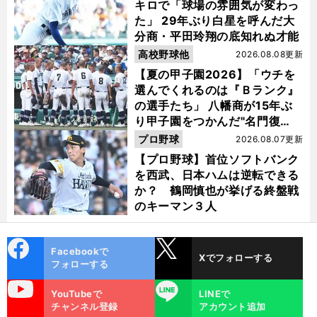
キロで「球場の雰囲気が変わっ
た」 29年ぶり白星を呼んだ大
分商・平田玲翔の底知れぬ才能
高校野球他
2026.08.08更新
【夏の甲子園2026】「ウチを
選んでくれるのは『Ｂランク』
の選手たち」 八幡商が15年ぶ
り甲子園をつかんだ"名門復
活"の舞台裏
プロ野球
2026.08.07更新
【プロ野球】首位ソフトバンク
を西武、日本ハムは逆転できる
か？ 鶴岡慎也が挙げる終盤戦
のキーマン３人
cebo
X
Facebookで
Xでフォローする
ok
フォローする
uTube
LINE
YouTubeで
LINEで
チャンネル登録
アカウント追加