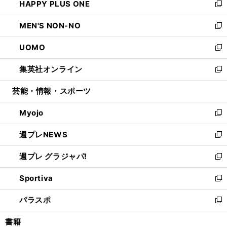
HAPPY PLUS ONE
く
で
ド
ィ
い
新
開
ウ
ン
ウ
し
MEN'S NON-NO
く
で
ド
ィ
い
新
開
ウ
ン
ウ
し
UOMO
く
で
ド
ィ
い
新
開
ウ
ン
ウ
し
集英社オンライン
く
で
ド
ィ
い
新
開
ウ
ン
ウ
し
芸能・情報・スポーツ
く
で
ド
ィ
い
開
ウ
ン
ウ
Myojo
く
で
ド
ィ
新
開
ウ
ン
し
週プレNEWS
く
で
ド
い
新
開
ウ
ウ
し
週プレ グラジャパ!
く
で
ィ
い
新
開
ン
ウ
し
Sportiva
く
ド
ィ
い
新
ウ
ン
ウ
し
パラスポ
で
ド
ィ
い
新
開
ウ
ン
ウ
し
書籍
く
で
ド
ィ
い