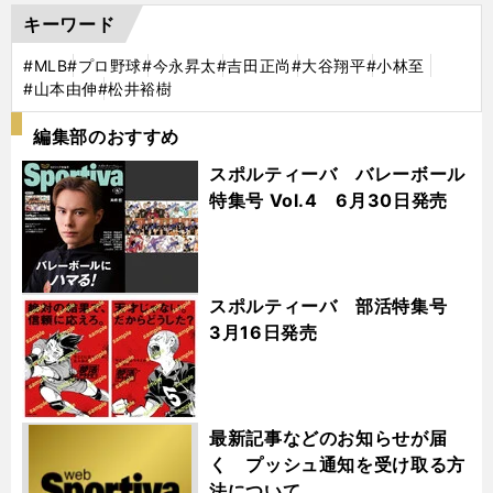
キーワード
#MLB
#プロ野球
#今永昇太
#吉田正尚
#大谷翔平
#小林至
#山本由伸
#松井裕樹
編集部のおすすめ
スポルティーバ バレーボール
特集号 Vol.4 6月30日発売
スポルティーバ 部活特集号
3月16日発売
最新記事などのお知らせが届
く プッシュ通知を受け取る方
法について