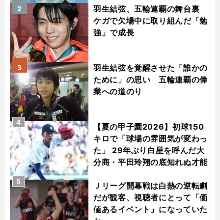
羽生結弦、五輪連覇の舞台裏
2
ケガで欠場中に取り組んだ「勉
強」で成長
羽生結弦を覚醒させた「誰かの
3
ために」の思い 五輪連覇の偉
業への道のり
4
【夏の甲子園2026】初球150
キロで「球場の雰囲気が変わっ
た」 29年ぶり白星を呼んだ大
分商・平田玲翔の底知れぬ才能
5
Ｊリーグ開幕戦は白熱の逆転劇
だが観客、視聴者にとって「価
値あるイベント」になっていた