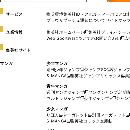
サービス
推奨環境
集英社ID・スポルティーバIDとは
ブラウザプッシュ通知について
サイトマッ
企業情報
集英社ホームページ
集英社プライバシー
新
Web Sportivaについてのお問い合わせ
広
し
新
い
し
集英社サイト
ウ
い
ィ
ウ
マンガ
少年マンガ
ン
ィ
週刊少年ジャンプ
ジャンプSQ
Vジャン
ド
ン
新
新
S-MANGA
集英社ジャンプリミックス
集
ウ
ド
新
し
し
新
で
ウ
し
い
い
し
青年マンガ
開
で
い
ウ
ウ
い
週刊ヤングジャンプ
ヤングジャンプ定期
新
く
開
ウ
ィ
ィ
ウ
ウルトラジャンプ
少年ジャンプ+
ジャン
新
し
新
く
ィ
ン
ン
ィ
し
い
し
ン
ド
ド
ン
少女マンガ
い
ウ
い
ド
ウ
ウ
ド
りぼん
マーガレット
別冊マーガレット
新
新
新
ウ
ィ
ウ
ウ
で
で
ウ
S-MANGA
集英社コミック文庫
し
新
し
新
ィ
ン
ィ
で
開
開
で
い
し
い
し
ン
ド
ン