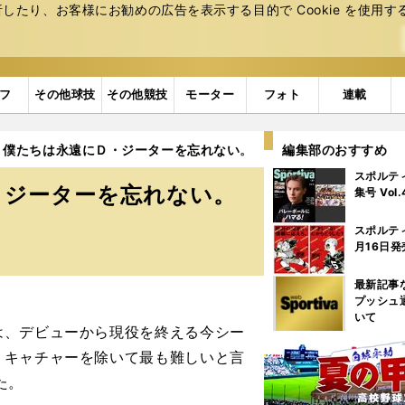
たり、お客様にお勧めの広告を表⽰する⽬的で Cookie を使⽤す
フ
その他球技
その他競技
モーター
フォト
連載
。僕たちは永遠にＤ・ジーターを忘れない。
2ページ目
編集部のおすすめ
スポルテ
・ジーターを忘れない。
集号 Vol
スポルテ
月16日発
最新記事
プッシュ
いて
、デビューから現役を終える今シー
。キャチャーを除いて最も難しいと言
た。