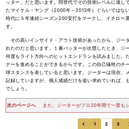
ッター」だと思います。同世代でその技術レベルに達し
たマイケル・ヤング（2000年～2013年）ぐらいでは
時代に５年連続シーズン200安打をマークし、イチロー
す。
その高いインサイド・アウト技術があったから、ジータ
れたのだと思います。１番バッターが出塁したとき、ジ
何度もライト方向へのヒットエンドランを試みました。
ナーを進めることができるからです。この自己犠牲のチ
球スタンスを表していると思います。ジーターは現在、メ
記録していますが、個人成績だけを追い求めていれば、
でしょう。
次のページへ
また、ジーターがプロ20年間で一度もシ
受賞していないことも、自己犠牲の精神の表れではない
2000年には史上初となるオールスター＆ワールドシリー
Pに輝きましたが
1
2
3
のページへ
のページへ
前