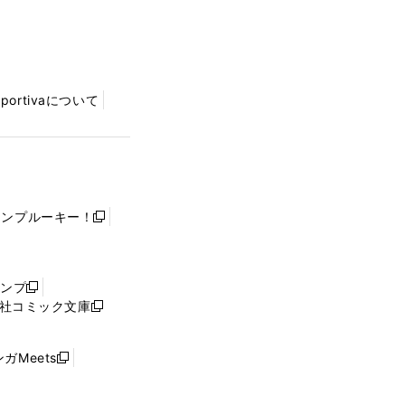
Sportivaについて
ャンプルーキー！
新
し
い
ウ
ャンプ
新
ィ
社コミック文庫
し
新
ン
い
し
ド
ウ
い
ウ
ガMeets
新
ィ
ウ
で
し
ン
ィ
開
い
ド
ン