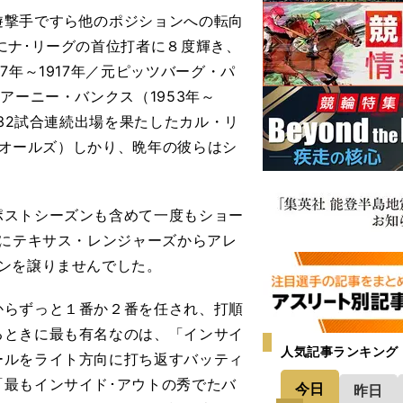
撃手ですら他のポジションへの転向
にナ･リーグの首位打者に８度輝き、
7年～1917年／元ピッツバーグ・パ
アーニー・バンクス（1953年～
632試合連続出場を果たしたカル・リ
オリオールズ）しかり、晩年の彼らはシ
ストシーズンも含めて一度もショー
年にテキサス・レンジャーズからアレ
ンを譲りませんでした。
らずっと１番か２番を任され、打順
るときに最も有名なのは、「インサイ
人気記事ランキング
ールをライト方向に打ち返すバッティ
最もインサイド･アウトの秀でたバ
今日
昨日