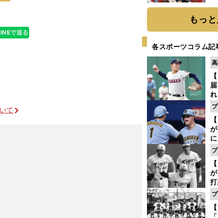
糧
は
もっと
LINEで送る
各スポーツコラム記
高
【
届
れ
巡
プ
ついて
ス
【
が
に
5
プ
な
【
が
打
ー
プ
の
【
っ
「