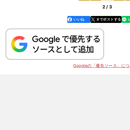
2 / 3
いいね
Xでポストする
line
faceboo
x
k
Googleの「優先ソース」に