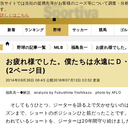
当サイトでは当社の提携先等がお客様のニーズ等について調査・分析し
web Sportiva (webスポルティーバ)
す。
詳しくはこちら
新着
ランキング
野球
サッカー
競馬
ゴル
we
野球の記事一覧
MLB
福島良一
お疲れ様でした
b
ス
お疲れ様でした。僕たちは永遠にＤ
ポ
ル
(2ページ目)
テ
2014年09月26日 06:45 公開
2016年07月12日 02:52 更新
ィ
ー
バ
福島良一●解説 analysis by Fukushima Yoshikazu photo by AFLO
そしてもうひとつ、ジーターを語る上で欠かせないのは
ズンまで、ショートのポジションひと筋だったことです
われているショートを、ジーターは20年間守り続けまし