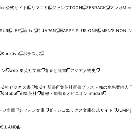
く
く
開
く
く
く
ウ
ウ
ウ
ウ
ウ
ド
ウ
ド
ウ
ド
ウ
ド
ee公式サイト
リマコミ
ジャンプTOON
ZEBRACK
マンガMeet
く
新
新
新
新
ィ
ィ
ィ
ィ
ィ
ウ
で
ウ
で
ウ
で
ウ
し
し
し
し
ン
ン
ン
ン
ン
で
開
で
開
で
開
で
い
い
い
い
ド
ド
ド
ド
ド
開
く
開
く
開
く
開
ウ
ウ
ウ
ウ
ウ
ウ
ウ
ウ
ウ
PUR
LEE
eclat
T JAPAN
HAPPY PLUS ONE
MEN'S NON-
く
く
く
く
新
新
新
新
新
ィ
ィ
ィ
ィ
で
で
で
で
で
し
し
し
し
し
ン
ン
ン
ン
開
開
開
開
開
い
い
い
い
い
ド
ド
ド
ド
く
く
く
く
く
ウ
ウ
ウ
ウ
ウ
ウ
ウ
ウ
ウ
Sportiva
パラスポ
新
新
ィ
ィ
ィ
ィ
ィ
で
で
で
で
し
し
し
ン
ン
ン
ン
ン
開
開
開
開
い
い
い
ド
ド
ド
ド
ド
ョン
web 集英社文庫
青春と読書
アジア人物史
く
く
く
く
新
新
新
新
ウ
ウ
ウ
ウ
ウ
ウ
ウ
ウ
し
し
し
し
ィ
ィ
ィ
で
で
で
で
で
い
い
い
い
ン
ン
ン
集英社ビジネス書
集英社新書
集英社新書プラス - 知の水先案内人
開
開
開
開
開
新
新
新
ウ
ウ
ウ
ウ
ド
ド
ド
kotoba
e!集英社
情報・知識＆オピニオン imidas
く
く
く
く
く
新
し
新
し
新
ィ
ィ
ィ
ィ
ウ
ウ
ウ
し
し
い
し
い
し
ン
ン
ン
ン
で
で
で
い
い
ウ
い
ウ
い
ド
ド
ド
ド
ンジ文庫
シフォン文庫
ダッシュエックス文庫公式サイト
JUMP 
開
開
開
新
新
新
ウ
ウ
ィ
ウ
ィ
ウ
ウ
ウ
ウ
ウ
く
く
く
し
し
し
ィ
ィ
ン
ィ
ン
ィ
で
で
で
で
い
い
い
ン
ン
ド
ン
ド
ン
S.LAND
開
開
開
開
新
ウ
ウ
ウ
ド
ド
ウ
ド
ウ
ド