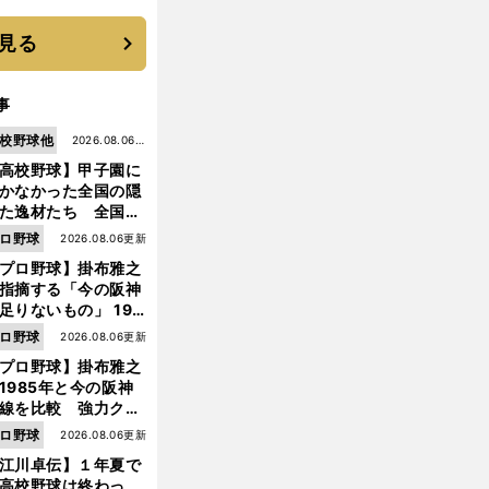
に３年目のNBA挑戦
続く
見る
事
校野球他
2026.08.06更
高校野球】甲子園に
新
かなかった全国の隠
た逸材たち 全国を
って見つけた"幻の
ロ野球
2026.08.06更新
ター候補"たち
プロ野球】掛布雅之
指摘する「今の阪神
足りないもの」 198
年のチームよりもつ
ロ野球
2026.08.06更新
がりを感じない
プロ野球】掛布雅之
1985年と今の阪神
前
へ
線を比較 強力クリ
ンナップと、チーム
ロ野球
2026.08.06更新
「大きな違い」を語
江川卓伝】１年夏で
た
高校野球は終わっ