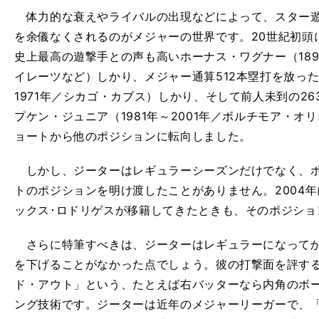
体力的な衰えやライバルの出現などによって、スター遊
を余儀なくされるのがメジャーの世界です。20世紀初頭
史上最高の遊撃手との声も高いホーナス・ワグナー（189
イレーツなど）しかり、メジャー通算512本塁打を放った
1971年／シカゴ・カブス）しかり、そして前人未到の2
プケン・ジュニア（1981年～2001年／ボルチモア・
ョートから他のポジションに転向しました。
しかし、ジーターはレギュラーシーズンだけでなく、ポ
トのポジションを明け渡したことがありません。2004
ックス･ロドリゲスが移籍してきたときも、そのポジショ
さらに特筆すべきは、ジーターはレギュラーになってか
を下げることがなかった点でしょう。彼の打撃面を評す
ド・アウト」という、たとえば右バッターなら内角のボ
ング技術です。ジーターは近年のメジャーリーガーで、「