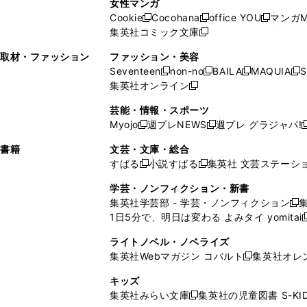
女性マンガ
開
く
く
開
ウ
い
ウ
い
ド
ウ
ド
Cookie
Cocohana
office YOU
マンガM
く
く
新
新
新
ィ
ウ
ィ
ウ
ウ
で
ウ
集英社コミック文庫
し
新
し
し
ン
ィ
ン
ィ
で
開
で
い
し
い
い
ド
ン
ド
ン
取材・ファッション
ファッション・美容
開
く
開
ウ
い
ウ
ウ
ウ
ド
ウ
ド
Seventeen
non-no
BAILA
MAQUIA
S
く
く
新
新
新
新
ィ
ウ
ィ
ィ
で
ウ
で
ウ
集英社オンライン
し
新
し
し
し
ン
ィ
ン
ン
開
で
開
で
い
し
い
い
い
ド
ン
ド
ド
芸能・情報・スポーツ
く
開
く
開
ウ
い
ウ
ウ
ウ
ウ
ド
ウ
ウ
Myojo
週プレNEWS
週プレ グラジャパ!
く
く
新
新
新
ィ
ウ
ィ
ィ
ィ
で
ウ
で
で
し
し
ン
ィ
ン
ン
ン
書籍
文芸・文庫・総合
開
で
開
開
い
い
ド
ン
ド
ド
ド
すばる
小説すばる
集英社 文芸ステーシ
く
開
く
く
新
新
ウ
ウ
ウ
ド
ウ
ウ
ウ
く
し
し
ィ
ィ
学芸・ノンフィクション・新書
で
ウ
で
で
で
い
い
ン
ン
集英社学芸部 - 学芸・ノンフィクション
開
で
開
開
開
新
ウ
ウ
ド
ド
1日5分で、明日は変わる よみタイ yomitai
く
開
く
く
く
し
新
ィ
ィ
ウ
ウ
く
い
ン
ン
ライトノベル・ノベライズ
で
で
ウ
ド
ド
集英社Webマガジン コバルト
集英社オレ
開
開
新
ィ
ウ
ウ
く
く
し
ン
キッズ
で
で
い
ド
集英社みらい文庫
集英社の児童図書 S-KID
開
開
新
ウ
ウ