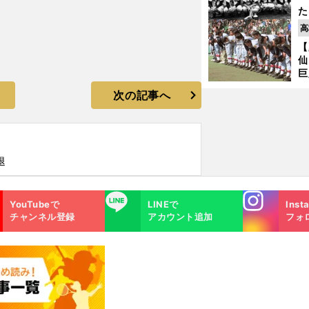
た
控
高
ず
【
で
仙
受
巨
恩
次の記事へ
交
退
Instagra
LINE
YouTubeで
LINEで
Inst
m
チャンネル登録
アカウント追加
フォ