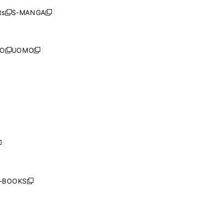
く
ウ
ウ
ド
s
S-MANGA
新
新
ィ
で
ウ
し
し
ン
開
で
い
い
ド
く
開
ウ
ウ
ウ
NO
UOMO
く
新
新
ィ
ィ
で
し
し
ン
ン
開
い
い
ド
ド
く
ウ
ウ
ウ
ウ
ィ
ィ
で
で
ン
ン
開
開
ド
ド
く
く
ウ
ウ
で
で
開
開
く
く
し
い
ウ
j-BOOKS
新
ィ
し
ン
い
ド
ウ
ウ