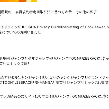
利用規約・会員規約
特定商取引法に基づく表示・その他の事項
プ
ガイドライン
SHUEISHA Privacy Guideline
Setting of Cookies
web 
告についてのお問い合わせ
プ
最強ジャンプ
少年ジャンプ+
ジャンプTOON
ZEBRACK
ジ
新
新
新
新
新
英社コミック文庫
し
新
し
し
し
し
い
い
し
い
い
い
ウ
ウ
い
ウ
ウ
ウ
購読デジタル
ヤンジャン！
となりのヤングジャンプ
グランドジ
新
新
新
ィ
ィ
ウ
ィ
ィ
ィ
プTOON
ZEBRACK
S-MANGA
集英社ジャンプリミックス
集英
新
し
新
し
新
し
新
ン
ン
ィ
ン
ン
ン
し
い
し
い
し
い
し
ド
ド
ン
ド
ド
ド
い
ウ
い
ウ
い
ウ
い
ウ
ウ
ド
ウ
ウ
ウ
マンガMee公式サイト
リマコミ
ジャンプTOON
ZEBRACK
マン
新
新
新
新
ウ
ィ
ウ
ィ
ウ
ィ
ウ
で
で
ウ
で
で
で
し
し
し
し
し
ィ
ン
ィ
ン
ィ
ン
ィ
開
開
で
開
開
開
い
い
い
い
い
ン
ド
ン
ド
ン
ド
ン