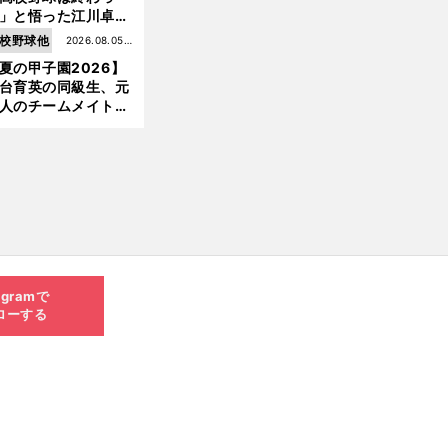
」と悟った江川卓の
え投手は、公式戦わ
校野球他
2026.08.05更
か16イニングの登板
夏の甲子園2026】
新
大洋から２位指名を
台育英の同級生、元
けた
人のチームメイト、
師と教え子...聖地で
差する運命の再会
agramで
ローする