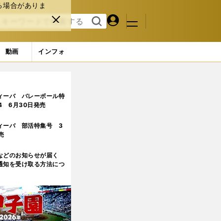
る場合がありま
マイペ
閉じ
検索
メニュ
ー
る
す
ジ
る
動画
インフォ
ィーバ バレーボール特
.4 6月30日発売
ィーバ 部活特集号 3
売
などのお知らせが届く
通知を受け取る方法につ