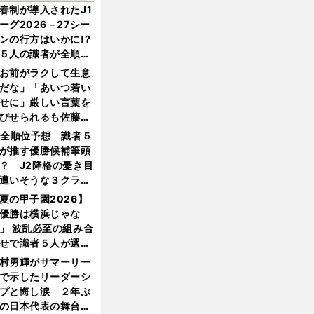
春制が導入されたJ1
ーグ2026－27シー
ンの行方はいかに!?
５人の識者が全順位
大胆予想
お前がラクして生意
だな」「あいつ若い
せに」厳しい言葉を
びせられるも佐藤慎
郎が貫いた誇りとフ
1全順位予想 識者５
ンへの思い
が推す優勝候補筆頭
？ J2降格の憂き目
遭いそうな３クラブ
は？
夏の甲子園2026】
優勝は横浜じゃな
」 波乱必至の組み合
せで識者５人が選ん
優勝校はここだ！
村勇輝がサマーリー
で示したリーダーシ
プと悔し涙 ２年ぶ
の日本代表の舞台を