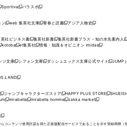
く
く
く
く
く
ウ
ウ
ウ
ウ
ウ
ウ
ウ
ウ
ウ
Sportiva
パラスポ
新
新
ィ
ィ
ィ
ィ
ィ
で
で
で
で
し
し
し
ン
ン
ン
ン
ン
開
開
開
開
い
い
い
ド
ド
ド
ド
ド
ョン
web 集英社文庫
青春と読書
アジア人物史
く
く
く
く
新
新
新
新
ウ
ウ
ウ
ウ
ウ
ウ
ウ
ウ
し
し
し
し
ィ
ィ
ィ
で
で
で
で
で
い
い
い
い
ン
ン
ン
集英社ビジネス書
集英社新書
集英社新書プラス - 知の水先案内人
開
開
開
開
開
新
新
新
ウ
ウ
ウ
ウ
ド
ド
ド
kotoba
e!集英社
情報・知識＆オピニオン imidas
く
く
く
く
く
新
し
新
し
新
ィ
ィ
ィ
ィ
ウ
ウ
ウ
し
し
い
し
い
し
ン
ン
ン
ン
で
で
で
い
い
ウ
い
ウ
い
ド
ド
ド
ド
ンジ文庫
シフォン文庫
ダッシュエックス文庫公式サイト
JUMP 
開
開
開
新
新
新
ウ
ウ
ィ
ウ
ィ
ウ
ウ
ウ
ウ
ウ
く
く
く
し
し
し
ィ
ィ
ン
ィ
ン
ィ
で
で
で
で
い
い
い
ン
ン
ド
ン
ド
ン
S.LAND
開
開
開
開
新
ウ
ウ
ウ
ド
ド
ウ
ド
ウ
ド
く
く
く
く
し
ィ
ィ
ィ
ウ
ウ
で
ウ
で
ウ
い
ン
ン
ン
ジャンプキャラクターズストア
HAPPY PLUS STORE
SHUEIS
で
で
開
で
開
で
新
新
新
ウ
ド
ド
ド
ium
mirabella
mirabella homme
zakka market
開
開
く
開
く
開
し
新
新
新
し
新
し
ィ
ウ
ウ
ウ
く
く
く
く
い
し
し
い
し
し
い
ン
で
で
で
ウ
い
い
ウ
い
い
ウ
ド
ボ
開
開
開
新
ィ
ウ
ウ
ィ
ウ
ウ
ィ
ウ
く
く
く
し
らコンテンツ使用許諾を得た正規版配信サービスであることを示す登録商標（登録番
ン
ィ
ィ
ン
ィ
ィ
ン
で