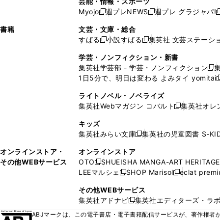
芸能・情報・スポーツ
く
開
く
開
ウ
い
ウ
ウ
ウ
ウ
ド
ウ
ウ
Myojo
週プレNEWS
週プレ グラジャパ!
く
く
新
新
新
ィ
ウ
ィ
ィ
ィ
で
ウ
で
で
し
し
ン
ィ
ン
ン
ン
書籍
文芸・文庫・総合
開
で
開
開
い
い
ド
ン
ド
ド
ド
すばる
小説すばる
集英社 文芸ステーシ
く
開
く
く
新
新
ウ
ウ
ウ
ド
ウ
ウ
ウ
く
し
し
ィ
ィ
学芸・ノンフィクション・新書
で
ウ
で
で
で
い
い
ン
ン
集英社学芸部 - 学芸・ノンフィクション
開
で
開
開
開
新
ウ
ウ
ド
ド
1日5分で、明日は変わる よみタイ yomitai
く
開
く
く
く
し
新
ィ
ィ
ウ
ウ
く
い
ン
ン
ライトノベル・ノベライズ
で
で
ウ
ド
ド
集英社Webマガジン コバルト
集英社オレ
開
開
新
ィ
ウ
ウ
く
く
し
ン
キッズ
で
で
い
ド
集英社みらい文庫
集英社の児童図書 S-KID
開
開
新
ウ
ウ
く
く
し
ィ
オンラインストア・
オンラインストア
で
い
ン
その他WEBサービス
OTO
SHUEISHA MANGA-ART HERITAGE
開
新
ウ
ド
LEEマルシェ
SHOP Marisol
eclat prem
く
し
新
新
ィ
ウ
い
し
し
ン
その他WEBサービス
で
ウ
い
い
ド
集英社アドナビ
集英社エディターズ・ラ
開
新
ィ
ウ
ウ
ウ
く
し
ABJマークは、この電子書店・電子書籍配信サービスが、著作権者か
ン
ィ
ィ
で