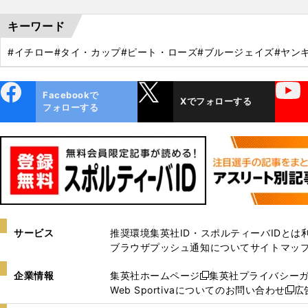
キーワード
#イチロー
#タイ・カップ
#ピート・ローズ
#ブルージェイズ
#ヤン
ebo
X
YouTube
Facebookで
Xでフォローする
ok
フォローする
サービス
推奨環境
集英社ID・スポルティーバIDとは
ブラウザプッシュ通知について
サイトマッ
企業情報
集英社ホームページ
集英社プライバシー
新
Web Sportivaについてのお問い合わせ
広
し
新
い
し