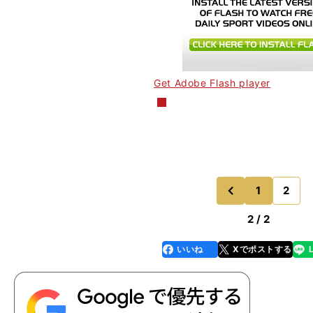
Get Adobe Flash player
1
2
のページ
前
2 / 2
いいね
Xでポストする
line
faceboo
x
k