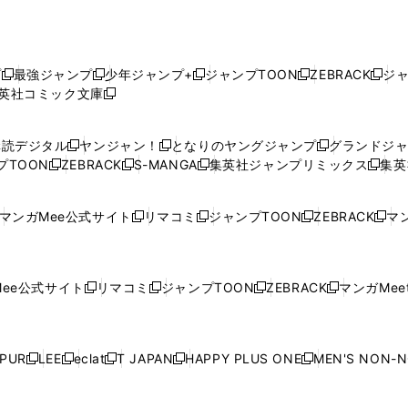
プ
最強ジャンプ
少年ジャンプ+
ジャンプTOON
ZEBRACK
ジ
新
新
新
新
新
英社コミック文庫
し
新
し
し
し
し
い
い
し
い
い
い
ウ
ウ
い
ウ
ウ
ウ
購読デジタル
ヤンジャン！
となりのヤングジャンプ
グランドジ
新
新
新
ィ
ィ
ウ
ィ
ィ
ィ
プTOON
ZEBRACK
S-MANGA
集英社ジャンプリミックス
集英
新
し
新
し
新
し
新
ン
ン
ィ
ン
ン
ン
し
い
し
い
し
い
し
ド
ド
ン
ド
ド
ド
い
ウ
い
ウ
い
ウ
い
ウ
ウ
ド
ウ
ウ
ウ
マンガMee公式サイト
リマコミ
ジャンプTOON
ZEBRACK
マン
新
新
新
新
ウ
ィ
ウ
ィ
ウ
ィ
ウ
で
で
ウ
で
で
で
し
し
し
し
し
ィ
ン
ィ
ン
ィ
ン
ィ
開
開
で
開
開
開
い
い
い
い
い
ン
ド
ン
ド
ン
ド
ン
く
く
開
く
く
く
ウ
ウ
ウ
ウ
ウ
ド
ウ
ド
ウ
ド
ウ
ド
ee公式サイト
リマコミ
ジャンプTOON
ZEBRACK
マンガMeet
く
新
新
新
新
ィ
ィ
ィ
ィ
ィ
ウ
で
ウ
で
ウ
で
ウ
し
し
し
し
ン
ン
ン
ン
ン
で
開
で
開
で
開
で
い
い
い
い
ド
ド
ド
ド
ド
開
く
開
く
開
く
開
ウ
ウ
ウ
ウ
ウ
ウ
ウ
ウ
ウ
PUR
LEE
eclat
T JAPAN
HAPPY PLUS ONE
MEN'S NON-
く
く
く
く
新
新
新
新
新
ィ
ィ
ィ
ィ
で
で
で
で
で
し
し
し
し
し
ン
ン
ン
ン
開
開
開
開
開
い
い
い
い
い
ド
ド
ド
ド