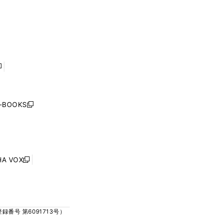
く
ウ
ウ
ウ
ウ
ィ
ィ
で
で
ン
ン
開
開
ド
ド
く
く
ウ
ウ
で
で
開
開
く
く
し
い
ウ
j-BOOKS
新
ィ
し
ン
い
ド
ウ
ウ
ィ
で
ン
HA VOX
開
新
ド
く
し
ウ
い
で
ウ
開
ィ
く
号 第6091713号）
ン