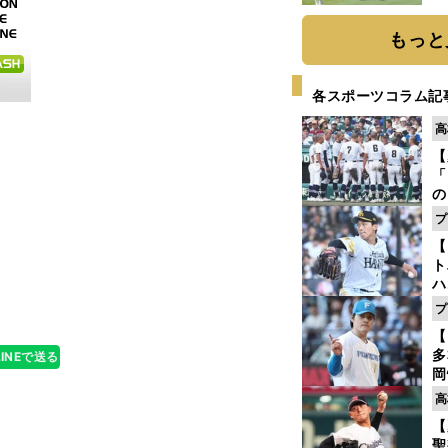
「
て
もっと
各スポーツコラム記
高
【
「
の
手
プ
年
【
だ
ト
へ
ハ
プ
盤
【
多
LINEで送る
岡
ハ
高
バ
【
聖