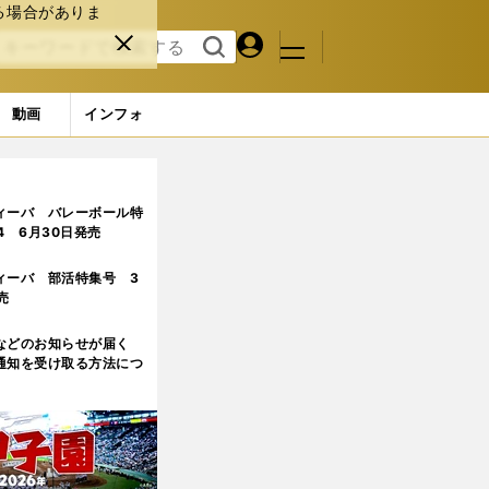
る場合がありま
マイペ
閉じ
検索
メニュ
ー
る
す
ジ
る
動画
インフォ
ィーバ バレーボール特
.4 6月30日発売
ィーバ 部活特集号 3
売
などのお知らせが届く
通知を受け取る方法につ