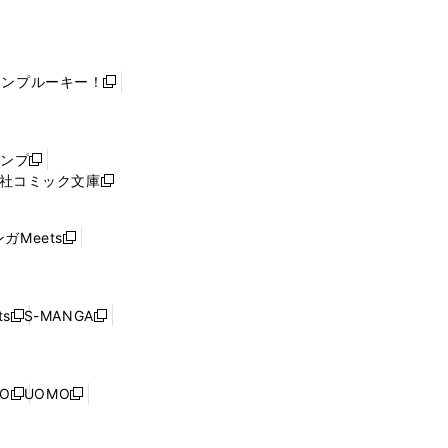
ャンプルーキー！
新
し
い
ウ
ャンプ
新
ィ
社コミック文庫
し
新
ン
い
し
ド
ウ
い
ウ
ガMeets
新
ィ
ウ
で
し
ン
ィ
開
い
ド
ン
く
ウ
ウ
ド
s
S-MANGA
新
新
ィ
で
ウ
し
し
ン
開
で
い
い
ド
く
開
ウ
ウ
ウ
NO
UOMO
く
新
新
ィ
ィ
で
し
し
ン
ン
開
い
い
ド
ド