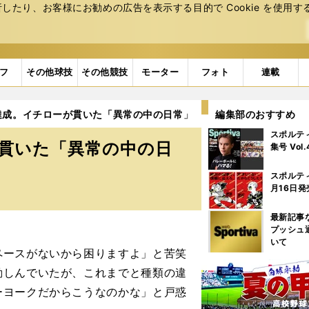
たり、お客様にお勧めの広告を表⽰する⽬的で Cookie を使⽤す
フ
その他球技
その他競技
モーター
フォト
連載
打達成。イチローが貫いた「異常の中の日常」
2ページ目
編集部のおすすめ
スポルテ
が貫いた「異常の中の日
集号 Vol
スポルテ
月16日発
最新記事
プッシュ
いて
ースがないから困りますよ」と苦笑
勤しんでいたが、これまでと種類の違
ーヨークだからこうなのかな」と戸惑