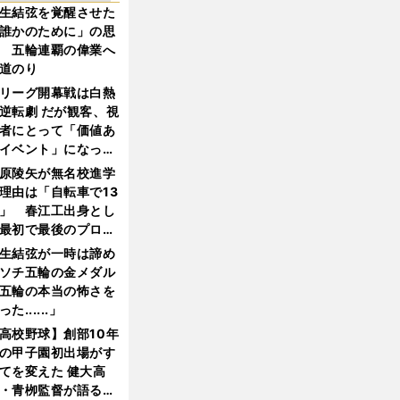
生結弦を覚醒させた
誰かのために」の思
 五輪連覇の偉業へ
道のり
リーグ開幕戦は白熱
逆転劇 だが観客、視
者にとって「価値あ
イベント」になって
たか
原陵矢が無名校進学
理由は「自転車で13
」 春江工出身とし
最初で最後のプロ野
選手となった
生結弦が一時は諦め
ソチ五輪の金メダル
五輪の本当の怖さを
った......」
高校野球】創部10年
の甲子園初出場がす
てを変えた 健大高
・青栁監督が語る