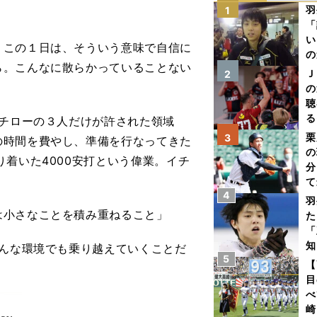
羽
1
「
い
。この１日は、そういう意味で自信に
の
ら。こんなに散らかっていることない
Ｊ
2
の
聴
る
チローの３人だけが許された領域
い
栗
3
の時間を費やし、準備を行なってきた
の
着いた4000安打という偉業。イチ
分
て
4
球
羽
は小さなことを積み重ねること」
た
「
知
どんな環境でも乗り越えていくことだ
5
【
目
べ
崎