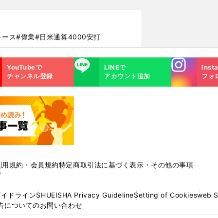
キース
#偉業
#日米通算4000安打
Instagra
LINE
YouTubeで
LINEで
Inst
m
チャンネル登録
アカウント追加
フォ
利用規約・会員規約
特定商取引法に基づく表示・その他の事項
プ
ガイドライン
SHUEISHA Privacy Guideline
Setting of Cookies
web 
告についてのお問い合わせ