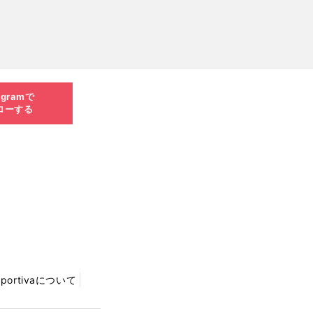
agramで
ローする
Sportivaについて