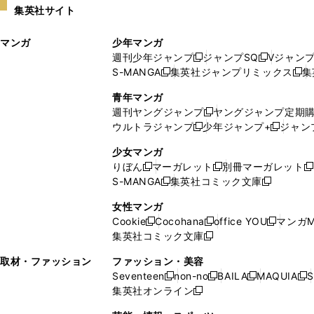
集英社サイト
ウ
い
ィ
ウ
マンガ
少年マンガ
ン
ィ
週刊少年ジャンプ
ジャンプSQ
Vジャン
ド
ン
新
新
S-MANGA
集英社ジャンプリミックス
集
ウ
ド
新
し
し
新
で
ウ
し
い
い
し
青年マンガ
開
で
い
ウ
ウ
い
週刊ヤングジャンプ
ヤングジャンプ定期
新
く
開
ウ
ィ
ィ
ウ
ウルトラジャンプ
少年ジャンプ+
ジャン
新
し
新
く
ィ
ン
ン
ィ
し
い
し
ン
ド
ド
ン
少女マンガ
い
ウ
い
ド
ウ
ウ
ド
りぼん
マーガレット
別冊マーガレット
新
新
新
ウ
ィ
ウ
ウ
で
で
ウ
S-MANGA
集英社コミック文庫
し
新
し
新
ィ
ン
ィ
で
開
開
で
い
し
い
し
ン
ド
ン
女性マンガ
開
く
く
開
ウ
い
ウ
い
ド
ウ
ド
Cookie
Cocohana
office YOU
マンガM
く
く
新
新
新
ィ
ウ
ィ
ウ
ウ
で
ウ
集英社コミック文庫
し
新
し
し
ン
ィ
ン
ィ
で
開
で
い
し
い
い
ド
ン
ド
ン
取材・ファッション
ファッション・美容
開
く
開
ウ
い
ウ
ウ
ウ
ド
ウ
ド
Seventeen
non-no
BAILA
MAQUIA
S
く
く
新
新
新
新
ィ
ウ
ィ
ィ
で
ウ
で
ウ
集英社オンライン
し
新
し
し
し
ン
ィ
ン
ン
開
で
開
で
い
し
い
い
い
ド
ン
ド
ド