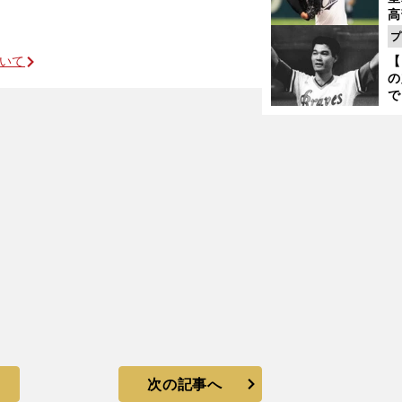
高
る
プ
ト
ついて
【
く
の
で
い
サ
浩
次の記事へ