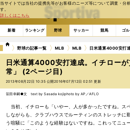
当サイトでは当社の提携先等がお客様のニーズ等について調査・分析し
web Sportiva (webスポルティーバ)
す。
詳しくはこちら
新着
ランキング
野球
サッカー
競馬
ゴル
we
野球の記事一覧
MLB
MLB
日米通算4000安
b
ス
日米通算4000安打達成。イチロー
ポ
ル
常」 (2ページ目)
テ
2013年08月22日 10:35 公開
2016年07月12日 02:51 更新
ィ
ー
バ
笹田幸嗣●文 text by Sasada koji
photo by AP／AFLO
当初、イチローも「いやー、人が多かったですね。スペ
しながらも、クラブハウスでルーティンのストレッチに
う喧騒に「このような経験はないですね。これってニュ