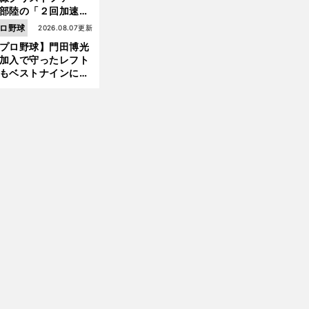
部陸の「２回加速す
」規格外のストレー
ロ野球
2026.08.07更新
 それでもプロではな
2
0
。
、
極
」
プロ野球】門田博光
大学進学を選ぶ理由
72分の42
イチロー流
ケガをしないための「
意
加入で守ったレフト
もベストナインに輝
た石嶺和彦 「サッ
」という愛称は松永
美がきっかけ？