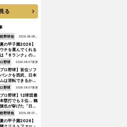
機動破壊」はこうし
生まれた
見る
事
校野球他
2026.08.08更
夏の甲子園2026】
新
ウチを選んでくれる
は『Ｂランク』の選
たち」 八幡商が15
ロ野球
2026.08.07更新
ぶり甲子園をつかん
プロ野球】首位ソフ
"名門復活"の舞台裏
バンクを西武、日本
ムは逆転できるか？
鶴岡慎也が挙げる終
ロ野球
2026.08.07更新
戦のキーマン３人
プロ野球】12球団最
本塁打でも３位... 鶴
慎也が挙げた「日本
ムの誤算」とソフト
校野球他
2026.08.07更
ンク追撃のカギ
夏の甲子園2026】
新
隷クリストファー・