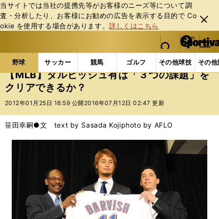
当サイトでは当社の提携先等がお客様のニーズ等について調
査・分析したり、お客様にお勧めの広告を表⽰する⽬的で Co
閉じ
okie を使⽤する場合があります。
詳しくはこちら
る
マイペ
web Sportiva (webスポルティーバ)
検索
メニュ
we
ー
野球の記事一覧
MLB
MLB
【MLB】ダルビッ
b
ジ
野球
サッカー
競馬
ゴルフ
その他球技
その他
ス
【MLB】ダルビッシュ有は「３つの課題」を
ポ
クリアできるか？
ル
テ
2012年01月25日 16:59 公開
2016年07月12日 02:47 更新
ィ
ー
笹田幸嗣●文 text by Sasada Koji
photo by AFLO
バ