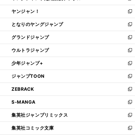
開
ウ
ウ
し
ヤンジャン！
く
で
ィ
い
新
開
ン
ウ
し
となりのヤングジャンプ
く
ド
ィ
い
新
ウ
ン
ウ
し
グランドジャンプ
で
ド
ィ
い
新
開
ウ
ン
ウ
し
ウルトラジャンプ
く
で
ド
ィ
い
新
開
ウ
ン
ウ
し
少年ジャンプ+
く
で
ド
ィ
い
新
開
ウ
ン
ウ
し
ジャンプTOON
く
で
ド
ィ
い
新
開
ウ
ン
ウ
し
ZEBRACK
く
で
ド
ィ
い
新
開
ウ
ン
ウ
し
S-MANGA
く
で
ド
ィ
い
新
開
ウ
ン
ウ
し
集英社ジャンプリミックス
く
で
ド
ィ
い
新
開
ウ
ン
ウ
し
集英社コミック文庫
く
で
ド
ィ
い
新
開
ウ
ン