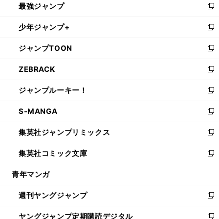
最強ジャンプ
ド
ィ
い
新
ウ
ン
ウ
し
少年ジャンプ+
で
ド
ィ
い
新
開
ウ
ン
ウ
し
ジャンプTOON
く
で
ド
ィ
い
新
開
ウ
ン
ウ
し
ZEBRACK
く
で
ド
ィ
い
新
開
ウ
ン
ウ
し
ジャンプルーキー！
く
で
ド
ィ
い
新
開
ウ
ン
ウ
し
S-MANGA
く
で
ド
ィ
い
新
開
ウ
ン
ウ
し
集英社ジャンプリミックス
く
で
ド
ィ
い
新
開
ウ
ン
ウ
し
集英社コミック文庫
く
で
ド
ィ
い
新
開
ウ
ン
ウ
し
青年マンガ
く
で
ド
ィ
い
開
ウ
ン
ウ
週刊ヤングジャンプ
く
で
ド
ィ
新
開
ウ
ン
し
ヤングジャンプ定期購読デジタル
く
で
ド
い
新