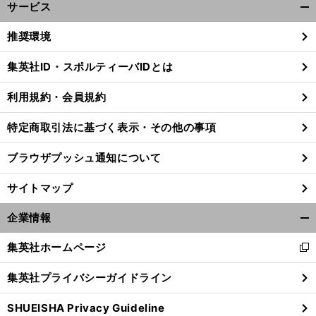
サービス
開
く/
推奨環境
閉
じ
集英社ID・スポルティーバIDとは
る
利用規約・会員規約
・
】
前
へ
特定商取引法に基づく表示・その他の事項
ブラウザプッシュ通知について
サイトマップ
企業情報
開
く/
集英社ホームページ
新
閉
し
じ
集英社プライバシーガイドライン
い
る
ウ
SHUEISHA Privacy Guideline
ィ