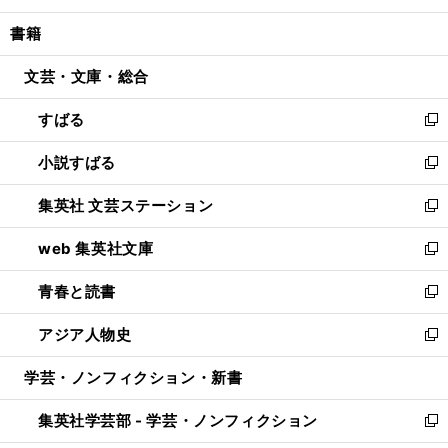
開
ウ
ン
ウ
し
書籍
く
で
ド
ィ
い
開
ウ
ン
ウ
文芸・文庫・総合
く
で
ド
ィ
開
ウ
ン
すばる
く
で
ド
新
開
ウ
し
小説すばる
く
で
い
新
開
ウ
し
集英社 文芸ステーション
く
ィ
い
新
ン
ウ
し
web 集英社文庫
ド
ィ
い
新
ウ
ン
ウ
し
青春と読書
で
ド
ィ
い
新
開
ウ
ン
ウ
し
アジア人物史
く
で
ド
ィ
い
新
開
ウ
ン
ウ
し
学芸・ノンフィクション・新書
く
で
ド
ィ
い
開
ウ
ン
ウ
集英社学芸部 - 学芸・ノンフィクション
く
で
ド
ィ
新
開
ウ
ン
し