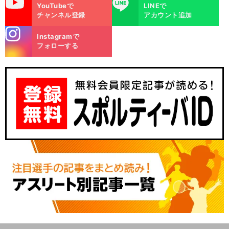
uTube
LINE
YouTubeで
LINEで
チャンネル登録
アカウント追加
stagra
Instagramで
m
フォローする