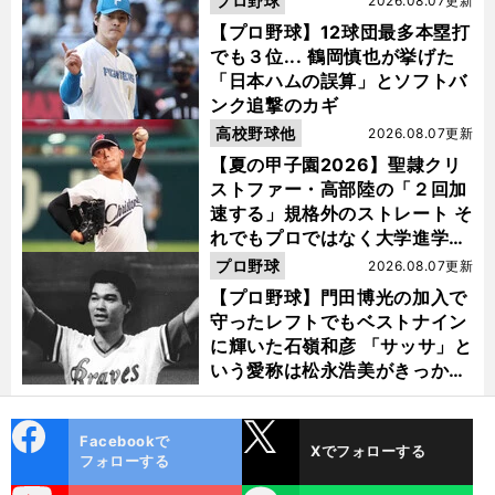
プロ野球
2026.08.07更新
【プロ野球】12球団最多本塁打
でも３位... 鶴岡慎也が挙げた
「日本ハムの誤算」とソフトバ
ンク追撃のカギ
高校野球他
2026.08.07更新
【夏の甲子園2026】聖隷クリ
ストファー・高部陸の「２回加
速する」規格外のストレート そ
れでもプロではなく大学進学を
選ぶ理由
プロ野球
2026.08.07更新
【プロ野球】門田博光の加入で
守ったレフトでもベストナイン
に輝いた石嶺和彦 「サッサ」と
いう愛称は松永浩美がきっか
け？
cebo
X
Facebookで
Xでフォローする
ok
フォローする