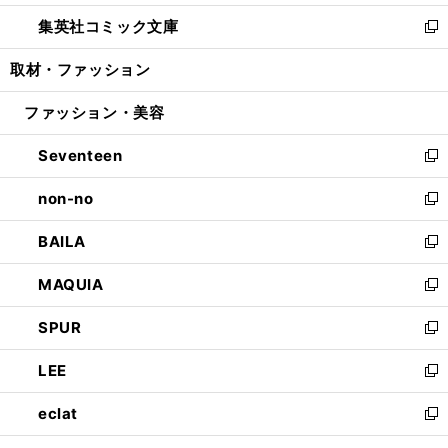
開
ウ
ン
ウ
し
集英社コミック文庫
く
で
ド
ィ
い
新
開
ウ
ン
ウ
し
取材・ファッション
く
で
ド
ィ
い
開
ウ
ン
ウ
ファッション・美容
く
で
ド
ィ
開
ウ
ン
Seventeen
く
で
ド
新
開
ウ
し
non-no
く
で
い
新
開
ウ
し
BAILA
く
ィ
い
新
ン
ウ
し
MAQUIA
ド
ィ
い
新
ウ
ン
ウ
し
SPUR
で
ド
ィ
い
新
開
ウ
ン
ウ
し
LEE
く
で
ド
ィ
い
新
開
ウ
ン
ウ
し
eclat
く
で
ド
ィ
い
新
開
ウ
ン
ウ
し