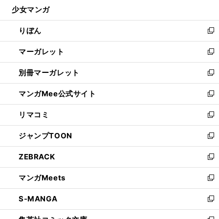
ウ
し
少女マンガ
く
で
ド
ィ
い
開
ウ
ン
ウ
りぼん
く
で
ド
ィ
新
開
ウ
ン
し
マーガレット
く
で
ド
い
新
開
ウ
ウ
し
別冊マーガレット
く
で
ィ
い
新
開
ン
ウ
し
マンガMee公式サイト
く
ド
ィ
い
新
ウ
ン
ウ
し
リマコミ
で
ド
ィ
い
新
開
ウ
ン
ウ
し
ジャンプTOON
く
で
ド
ィ
い
新
開
ウ
ン
ウ
し
ZEBRACK
く
で
ド
ィ
い
新
開
ウ
ン
ウ
し
マンガMeets
く
で
ド
ィ
い
新
開
ウ
ン
ウ
し
S-MANGA
く
で
ド
ィ
い
新
開
ウ
ン
ウ
し