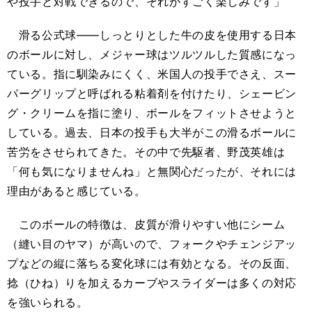
や投手と対戦できるので、それがすごく楽しみです」
滑る公式球――しっとりとした牛の皮を使用する日本
のボールに対し、メジャー球はツルツルした質感になっ
ている。指に馴染みにくく、米国人の投手でさえ、スー
パーグリップと呼ばれる粘着剤を付けたり、シェービン
グ・クリームを指に塗り、ボールをフィットさせようと
している。過去、日本の投手も大半がこの滑るボールに
苦労をさせられてきた。その中で先駆者、野茂英雄は
「何も気になりませんね」と無関心だったが、それには
理由があると感じている。
このボールの特徴は、皮質が滑りやすい他にシーム
（縫い目のヤマ）が高いので、フォークやチェンジアッ
プなどの縦に落ちる変化球には有効となる。その反面、
捻（ひね）りを加えるカーブやスライダーは多くの対応
を強いられる。