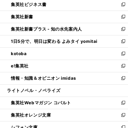
集英社ビジネス書
く
で
ド
い
新
開
ウ
ウ
し
集英社新書
く
で
ィ
い
新
開
ン
ウ
し
集英社新書プラス - 知の水先案内人
く
ド
ィ
い
新
ウ
ン
ウ
し
1日5分で、明日は変わる よみタイ yomitai
で
ド
ィ
い
新
開
ウ
ン
ウ
し
kotoba
く
で
ド
ィ
い
新
開
ウ
ン
ウ
し
e!集英社
く
で
ド
ィ
い
新
開
ウ
ン
ウ
し
情報・知識＆オピニオン imidas
く
で
ド
ィ
い
新
開
ウ
ン
ウ
し
ライトノベル・ノベライズ
く
で
ド
ィ
い
開
ウ
ン
ウ
集英社Webマガジン コバルト
く
で
ド
ィ
新
開
ウ
ン
し
集英社オレンジ文庫
く
で
ド
い
新
開
ウ
ウ
し
シフォン文庫
く
で
ィ