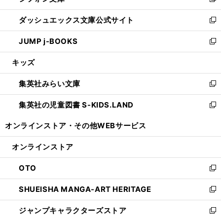
い
新
開
ン
ウ
し
ダッシュエックス文庫公式サイト
く
ド
ィ
い
新
ウ
ン
ウ
し
JUMP j-BOOKS
で
ド
ィ
い
新
開
ウ
ン
ウ
し
キッズ
く
で
ド
ィ
い
開
ウ
ン
ウ
集英社みらい文庫
く
で
ド
ィ
新
開
ウ
ン
し
集英社の児童図書 S-KIDS.LAND
く
で
ド
い
新
開
ウ
ウ
し
オンラインストア・
その他WEBサービス
く
で
ィ
い
開
ン
ウ
オンラインストア
く
ド
ィ
ウ
ン
OTO
で
ド
新
開
ウ
し
SHUEISHA MANGA-ART HERITAGE
く
で
い
新
開
ウ
し
ジャンプキャラクターズストア
く
ィ
い
新