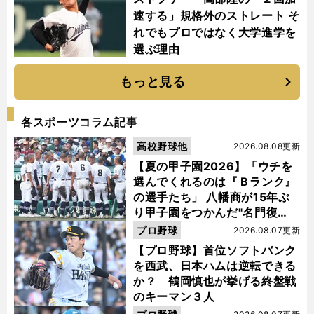
速する」規格外のストレート そ
れでもプロではなく大学進学を
選ぶ理由
もっと見る
各スポーツコラム記事
高校野球他
2026.08.08更新
【夏の甲子園2026】「ウチを
選んでくれるのは『Ｂランク』
の選手たち」 八幡商が15年ぶ
り甲子園をつかんだ"名門復
活"の舞台裏
プロ野球
2026.08.07更新
【プロ野球】首位ソフトバンク
を西武、日本ハムは逆転できる
か？ 鶴岡慎也が挙げる終盤戦
のキーマン３人