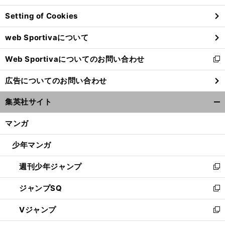
ン
Setting of Cookies
ド
ウ
web Sportivaについて
で
開
Web Sportivaについてのお問い合わせ
く
新
し
広告についてのお問い合わせ
い
ウ
集英社サイト
ィ
開
ン
く/
マンガ
ド
閉
ウ
じ
少年マンガ
で
る
開
週刊少年ジャンプ
く
新
し
ジャンプSQ
い
新
ウ
し
Vジャンプ
ィ
い
新
ン
ウ
し