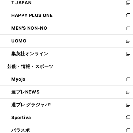
T JAPAN
く
で
ド
ィ
い
新
開
ウ
ン
ウ
し
HAPPY PLUS ONE
く
で
ド
ィ
い
新
開
ウ
ン
ウ
し
MEN'S NON-NO
く
で
ド
ィ
い
新
開
ウ
ン
ウ
し
UOMO
く
で
ド
ィ
い
新
開
ウ
ン
ウ
し
集英社オンライン
く
で
ド
ィ
い
新
開
ウ
ン
ウ
し
芸能・情報・スポーツ
く
で
ド
ィ
い
開
ウ
ン
ウ
Myojo
く
で
ド
ィ
新
開
ウ
ン
し
週プレNEWS
く
で
ド
い
新
開
ウ
ウ
し
週プレ グラジャパ!
く
で
ィ
い
新
開
ン
ウ
し
Sportiva
く
ド
ィ
い
新
ウ
ン
ウ
し
パラスポ
で
ド
ィ
い
新