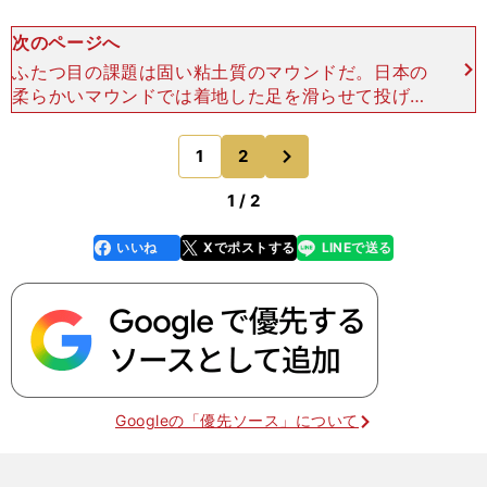
次のページへ
ふたつ目の課題は固い粘土質のマウンドだ。日本の
柔らかいマウンドでは着地した足を滑らせて投げる
ことが可能だったが、その投げ方をメジャーのマウ
ンドでやるとボールを思うように操れなくなる。そ
次
1
2
のページへ
の点ダルビッシュ
1 / 2
いいね
Xでポストする
LINEで送る
line
faceboo
x
k
Googleの「優先ソース」について