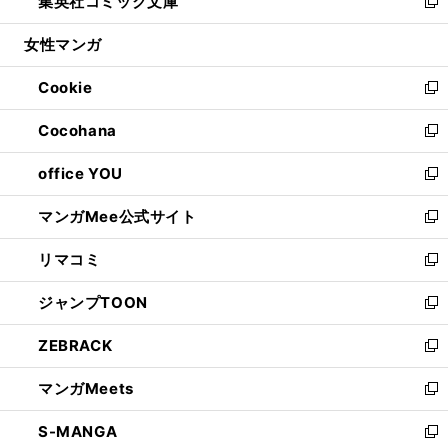
集英社コミック文庫
く
で
ド
ィ
い
新
開
ウ
ン
ウ
し
女性マンガ
く
で
ド
ィ
い
開
ウ
ン
ウ
Cookie
く
で
ド
ィ
新
開
ウ
ン
し
Cocohana
く
で
ド
い
新
開
ウ
ウ
し
office YOU
く
で
ィ
い
新
開
ン
ウ
し
マンガMee公式サイト
く
ド
ィ
い
新
ウ
ン
ウ
し
リマコミ
で
ド
ィ
い
新
開
ウ
ン
ウ
し
ジャンプTOON
く
で
ド
ィ
い
新
開
ウ
ン
ウ
し
ZEBRACK
く
で
ド
ィ
い
新
開
ウ
ン
ウ
し
マンガMeets
く
で
ド
ィ
い
新
開
ウ
ン
ウ
し
S-MANGA
く
で
ド
ィ
い
新