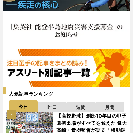
人気記事ランキング
今日
昨日
週間
月間
【高校野球】創部10年目の甲子
1
園初出場がすべてを変えた 健大
高崎・青栁監督が語る「機動破