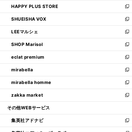
ン
ウ
し
HAPPY PLUS STORE
ド
ィ
い
新
ウ
ン
ウ
し
SHUEISHA VOX
で
ド
ィ
い
新
開
ウ
ン
ウ
し
LEEマルシェ
く
で
ド
ィ
い
新
開
ウ
ン
ウ
し
SHOP Marisol
く
で
ド
ィ
い
新
開
ウ
ン
ウ
し
eclat premium
く
で
ド
ィ
い
新
開
ウ
ン
ウ
し
mirabella
く
で
ド
ィ
い
新
開
ウ
ン
ウ
し
mirabella homme
く
で
ド
ィ
い
新
開
ウ
ン
ウ
し
zakka market
く
で
ド
ィ
い
新
開
ウ
ン
ウ
し
その他WEBサービス
く
で
ド
ィ
い
開
ウ
ン
ウ
集英社アドナビ
く
で
ド
ィ
新
開
ウ
ン
し