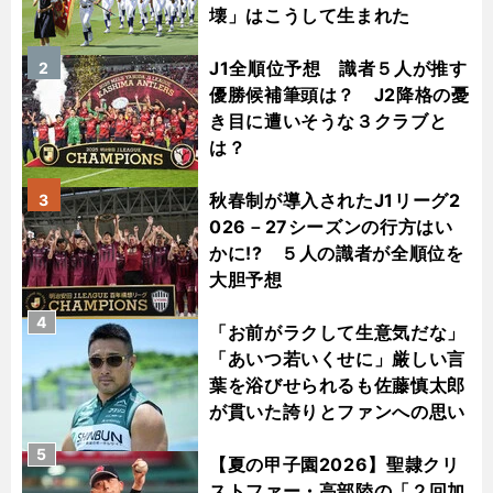
壊」はこうして生まれた
J1全順位予想 識者５人が推す
2
優勝候補筆頭は？ J2降格の憂
き目に遭いそうな３クラブと
は？
秋春制が導入されたJ1リーグ2
3
026－27シーズンの行方はい
かに!? ５人の識者が全順位を
大胆予想
4
「お前がラクして生意気だな」
「あいつ若いくせに」厳しい言
葉を浴びせられるも佐藤慎太郎
が貫いた誇りとファンへの思い
5
【夏の甲子園2026】聖隷クリ
ストファー・高部陸の「２回加