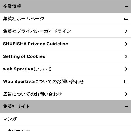
前
企業情報
へ
開
く/
集英社ホームページ
新
閉
し
じ
集英社プライバシーガイドライン
い
る
ウ
SHUEISHA Privacy Guideline
ィ
ン
Setting of Cookies
ド
ウ
web Sportivaについて
で
開
Web Sportivaについてのお問い合わせ
く
新
し
広告についてのお問い合わせ
い
ウ
集英社サイト
ィ
開
ン
く/
マンガ
ド
閉
ウ
じ