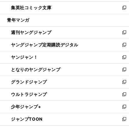
開
ウ
ン
ウ
し
集英社コミック文庫
く
で
ド
ィ
い
新
開
ウ
ン
ウ
し
青年マンガ
く
で
ド
ィ
い
開
ウ
ン
ウ
週刊ヤングジャンプ
く
で
ド
ィ
新
開
ウ
ン
し
ヤングジャンプ定期購読デジタル
く
で
ド
い
新
開
ウ
ウ
し
ヤンジャン！
く
で
ィ
い
新
開
ン
ウ
し
となりのヤングジャンプ
く
ド
ィ
い
新
ウ
ン
ウ
し
グランドジャンプ
で
ド
ィ
い
新
開
ウ
ン
ウ
し
ウルトラジャンプ
く
で
ド
ィ
い
新
開
ウ
ン
ウ
し
少年ジャンプ+
く
で
ド
ィ
い
新
開
ウ
ン
ウ
し
ジャンプTOON
く
で
ド
ィ
い
新
開
ウ
ン
ウ
し