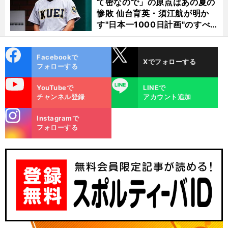
て密なので」の原点はあの夏の
惨敗 仙台育英・須江航が明か
す"日本一1000日計画"のすべ
て
cebo
X
Facebookで
Xでフォローする
ok
フォローする
uTube
LINE
YouTubeで
LINEで
チャンネル登録
アカウント追加
stagra
Instagramで
m
フォローする