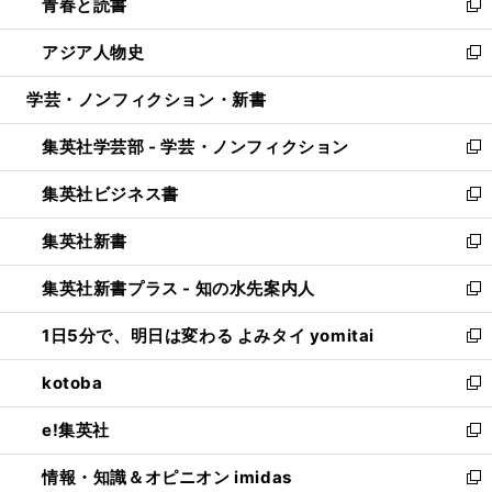
青春と読書
で
ド
ィ
い
新
開
ウ
ン
ウ
し
アジア人物史
く
で
ド
ィ
い
新
開
ウ
ン
ウ
し
学芸・ノンフィクション・新書
く
で
ド
ィ
い
開
ウ
ン
ウ
集英社学芸部 - 学芸・ノンフィクション
く
で
ド
ィ
新
開
ウ
ン
し
集英社ビジネス書
く
で
ド
い
新
開
ウ
ウ
し
集英社新書
く
で
ィ
い
新
開
ン
ウ
し
集英社新書プラス - 知の水先案内人
く
ド
ィ
い
新
ウ
ン
ウ
し
1日5分で、明日は変わる よみタイ yomitai
で
ド
ィ
い
新
開
ウ
ン
ウ
し
kotoba
く
で
ド
ィ
い
新
開
ウ
ン
ウ
し
e!集英社
く
で
ド
ィ
い
新
開
ウ
ン
ウ
し
情報・知識＆オピニオン imidas
く
で
ド
ィ
い
新