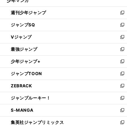
少年マンガ
で
る
開
週刊少年ジャンプ
く
新
し
ジャンプSQ
い
新
ウ
し
Vジャンプ
ィ
い
新
ン
ウ
し
最強ジャンプ
ド
ィ
い
新
ウ
ン
ウ
し
少年ジャンプ+
で
ド
ィ
い
新
開
ウ
ン
ウ
し
ジャンプTOON
く
で
ド
ィ
い
新
開
ウ
ン
ウ
し
ZEBRACK
く
で
ド
ィ
い
新
開
ウ
ン
ウ
し
ジャンプルーキー！
く
で
ド
ィ
い
新
開
ウ
ン
ウ
し
S-MANGA
く
で
ド
ィ
い
新
開
ウ
ン
ウ
し
集英社ジャンプリミックス
く
で
ド
ィ
い
新