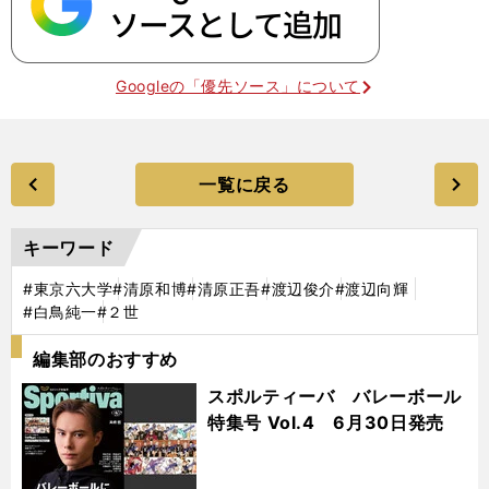
Googleの「優先ソース」について
一覧に戻る
キーワード
#東京六大学
#清原和博
#清原正吾
#渡辺俊介
#渡辺向輝
#白鳥純一
#２世
編集部のおすすめ
スポルティーバ バレーボール
特集号 Vol.4 6月30日発売