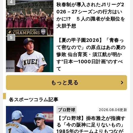
4
秋春制が導入されたJ1リーグ2
026－27シーズンの行方はい
かに!? ５人の識者が全順位を
大胆予想
5
【夏の甲子園2026】「青春っ
て密なので」の原点はあの夏の
惨敗 仙台育英・須江航が明か
す"日本一1000日計画"のすべ
て
もっと見る
各スポーツコラム記事
プロ野球
2026.08.06更新
【プロ野球】掛布雅之が指摘す
る「今の阪神に足りないもの」
1985年のチームよりもつなが