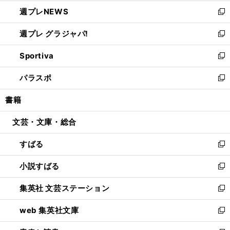
開
ウ
ン
し
週プレNEWS
く
で
ド
い
新
開
ウ
ウ
し
週プレ グラジャパ!
く
で
ィ
い
新
開
ン
ウ
し
Sportiva
く
ド
ィ
い
新
ウ
ン
ウ
し
パラスポ
で
ド
ィ
い
新
開
ウ
ン
ウ
し
書籍
く
で
ド
ィ
い
開
ウ
ン
ウ
文芸・文庫・総合
く
で
ド
ィ
開
ウ
ン
すばる
く
で
ド
新
開
ウ
し
小説すばる
く
で
い
新
開
ウ
し
集英社 文芸ステーション
く
ィ
い
新
ン
ウ
し
web 集英社文庫
ド
ィ
い
新
ウ
ン
ウ
し