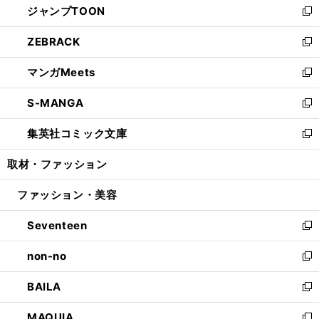
ジャンプTOON
く
で
ド
ィ
い
新
開
ウ
ン
ウ
し
ZEBRACK
く
で
ド
ィ
い
新
開
ウ
ン
ウ
し
マンガMeets
く
で
ド
ィ
い
新
開
ウ
ン
ウ
し
S-MANGA
く
で
ド
ィ
い
新
開
ウ
ン
ウ
し
集英社コミック文庫
く
で
ド
ィ
い
新
開
ウ
ン
ウ
し
取材・ファッション
く
で
ド
ィ
い
開
ウ
ン
ウ
ファッション・美容
く
で
ド
ィ
開
ウ
ン
Seventeen
く
で
ド
新
開
ウ
し
non-no
く
で
い
新
開
ウ
し
BAILA
く
ィ
い
新
ン
ウ
し
MAQUIA
ド
ィ