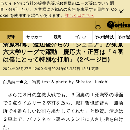
当サイトでは当社の提携先等がお客様のニーズ等について調
査・分析したり、お客様にお勧めの広告を表⽰する⽬的で Co
閉じ
okie を使⽤する場合があります。
詳しくはこちら
る
マイペ
web Sportiva (webスポルティーバ)
検索
メニュ
we
ー
野球の記事一覧
高校野球他
清原和博、渡辺俊介ら
b
ジ
野球
サッカー
競馬
ゴルフ
その他球技
その他
ス
清原和博、渡辺俊介らの「ジュニア」が東京
ポ
六大学リーグで躍動 慶応大・正吾は「４番
ル
は僕にとって特別な打順」 (2ページ目)
テ
ィ
2024年05月27日 12:00 公開
2024年05月27日 12:51 更新
ー
バ
白鳥純一●文・写真 text & photo by Shiratori Junichi
さらに８日の立教大戦でも、３回裏の１死満塁の場面
で２点タイムリー２塁打を放ち、堀井哲也監督も「勝負
所で４番らしい役割を果たしてくれた」と称賛。清原は
２塁上で、バックネット裏やスタンドに人さし指を向け
た。