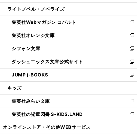
開
ウ
ン
ウ
し
ライトノベル・ノベライズ
く
で
ド
ィ
い
開
ウ
ン
ウ
集英社Webマガジン コバルト
く
で
ド
ィ
新
開
ウ
ン
し
集英社オレンジ文庫
く
で
ド
い
新
開
ウ
ウ
し
シフォン文庫
く
で
ィ
い
新
開
ン
ウ
し
ダッシュエックス文庫公式サイト
く
ド
ィ
い
新
ウ
ン
ウ
し
JUMP j-BOOKS
で
ド
ィ
い
新
開
ウ
ン
ウ
し
キッズ
く
で
ド
ィ
い
開
ウ
ン
ウ
集英社みらい文庫
く
で
ド
ィ
新
開
ウ
ン
し
集英社の児童図書 S-KIDS.LAND
く
で
ド
い
新
開
ウ
ウ
し
オンラインストア・
その他WEBサービス
く
で
ィ
い
開
ン
ウ