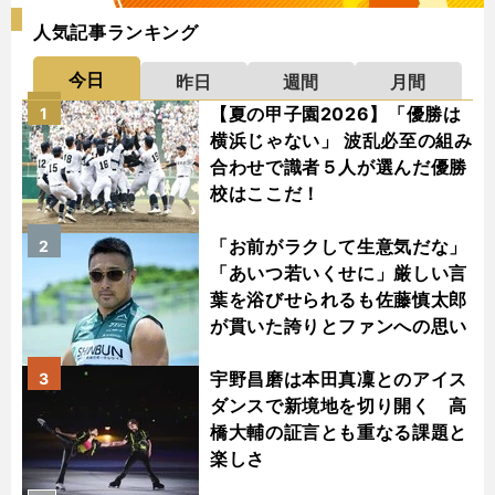
人気記事ランキング
今日
昨日
週間
月間
【夏の甲子園2026】「優勝は
1
横浜じゃない」 波乱必至の組み
合わせで識者５人が選んだ優勝
校はここだ！
「お前がラクして生意気だな」
2
「あいつ若いくせに」厳しい言
葉を浴びせられるも佐藤慎太郎
が貫いた誇りとファンへの思い
宇野昌磨は本田真凜とのアイス
3
ダンスで新境地を切り開く 高
橋大輔の証言とも重なる課題と
楽しさ