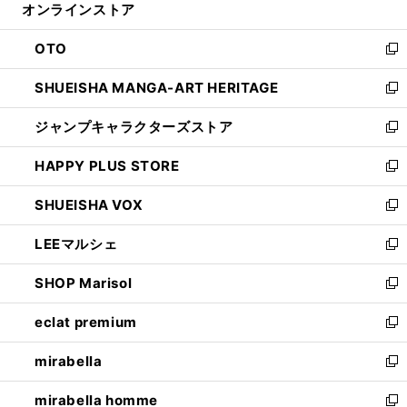
オンラインストア
く
ド
ィ
ウ
ン
OTO
で
ド
新
開
ウ
し
SHUEISHA MANGA-ART HERITAGE
く
で
い
新
開
ウ
し
ジャンプキャラクターズストア
く
ィ
い
新
ン
ウ
し
HAPPY PLUS STORE
ド
ィ
い
新
ウ
ン
ウ
し
SHUEISHA VOX
で
ド
ィ
い
新
開
ウ
ン
ウ
し
LEEマルシェ
く
で
ド
ィ
い
新
開
ウ
ン
ウ
し
SHOP Marisol
く
で
ド
ィ
い
新
開
ウ
ン
ウ
し
eclat premium
く
で
ド
ィ
い
新
開
ウ
ン
ウ
し
mirabella
く
で
ド
ィ
い
新
開
ウ
ン
ウ
し
mirabella homme
く
で
ド
ィ
い
新