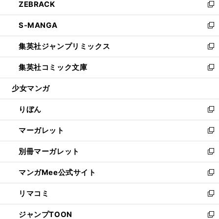
ZEBRACK
く
で
ド
ィ
い
新
開
ウ
ン
ウ
し
S-MANGA
く
で
ド
ィ
い
新
開
ウ
ン
ウ
し
集英社ジャンプリミックス
く
で
ド
ィ
い
新
開
ウ
ン
ウ
し
集英社コミック文庫
く
で
ド
ィ
い
新
開
ウ
ン
ウ
し
少女マンガ
く
で
ド
ィ
い
開
ウ
ン
ウ
りぼん
く
で
ド
ィ
新
開
ウ
ン
し
マーガレット
く
で
ド
い
新
開
ウ
ウ
し
別冊マーガレット
く
で
ィ
い
新
開
ン
ウ
し
マンガMee公式サイト
く
ド
ィ
い
新
ウ
ン
ウ
し
リマコミ
で
ド
ィ
い
新
開
ウ
ン
ウ
し
ジャンプTOON
く
で
ド
ィ
い
新