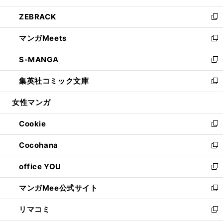
開
ウ
ン
ウ
し
ZEBRACK
く
で
ド
ィ
い
新
開
ウ
ン
ウ
し
マンガMeets
く
で
ド
ィ
い
新
開
ウ
ン
ウ
し
S-MANGA
く
で
ド
ィ
い
新
開
ウ
ン
ウ
し
集英社コミック文庫
く
で
ド
ィ
い
新
開
ウ
ン
ウ
し
女性マンガ
く
で
ド
ィ
い
開
ウ
ン
ウ
Cookie
く
で
ド
ィ
新
開
ウ
ン
し
Cocohana
く
で
ド
い
新
開
ウ
ウ
し
office YOU
く
で
ィ
い
新
開
ン
ウ
し
マンガMee公式サイト
く
ド
ィ
い
新
ウ
ン
ウ
し
リマコミ
で
ド
ィ
い
新
開
ウ
ン
ウ
し