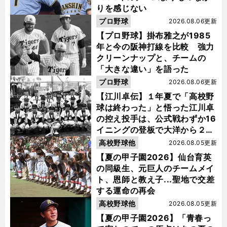
りを感じない
プロ野球
2026.08.06更新
【プロ野球】掛布雅之が1985
年と今の阪神打線を比較 強力
クリーンナップと、チームの
「大きな違い」を語った
プロ野球
2026.08.06更新
【江川卓伝】１年夏で「高校野
球は終わった」と悟った江川卓
の控え投手は、公式戦わずか16
イニングの登板で大洋から２位
指名を受けた
高校野球他
2026.08.05更新
【夏の甲子園2026】仙台育英
の同級生、元巨人のチームメイ
ト、恩師と教え子...聖地で交差
する運命の再会
高校野球他
2026.08.05更新
【夏の甲子園2026】「青春っ