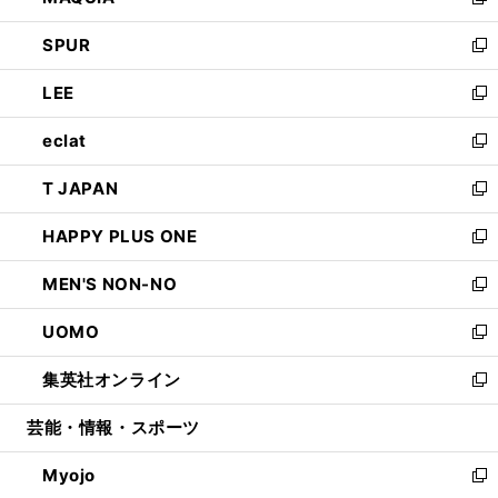
い
新
ウ
ン
ウ
し
SPUR
で
ド
ィ
い
新
開
ウ
ン
ウ
し
LEE
く
で
ド
ィ
い
新
開
ウ
ン
ウ
し
eclat
く
で
ド
ィ
い
新
開
ウ
ン
ウ
し
T JAPAN
く
で
ド
ィ
い
新
開
ウ
ン
ウ
し
HAPPY PLUS ONE
く
で
ド
ィ
い
新
開
ウ
ン
ウ
し
MEN'S NON-NO
く
で
ド
ィ
い
新
開
ウ
ン
ウ
し
UOMO
く
で
ド
ィ
い
新
開
ウ
ン
ウ
し
集英社オンライン
く
で
ド
ィ
い
新
開
ウ
ン
ウ
し
芸能・情報・スポーツ
く
で
ド
ィ
い
開
ウ
ン
ウ
Myojo
く
で
ド
ィ
新