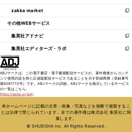
開
ウ
ン
ウ
し
zakka market
く
で
ド
ィ
い
新
開
ウ
ン
ウ
し
その他WEBサービス
く
で
ド
ィ
い
開
ウ
ン
ウ
集英社アドナビ
く
で
ド
ィ
新
開
ウ
ン
し
集英社エディターズ・ラボ
く
で
ド
い
新
開
ウ
ウ
し
く
で
ィ
い
開
ン
ウ
ABJマークは、この電子書店・電子書籍配信サービスが、著作権者からコンテ
く
ド
ィ
ンツ使用許諾を得た正規版配信サービスであることを示す登録商標（登録番号
ウ
ン
第6091713号）です。ABJマークの詳細、ABJマークを掲示しているサービス
で
ド
の一覧はこちら。
開
ウ
https://aebs.or.jp/
新
く
で
し
い
開
本ホームページに記載の文章・画像・写真などを無断で複製するこ
ウ
く
とは法律で禁じられています。全ての著作権は株式会社 集英社に帰
ィ
属します。
ン
ド
© SHUEISHA Inc. All Rights Reserved.
ウ