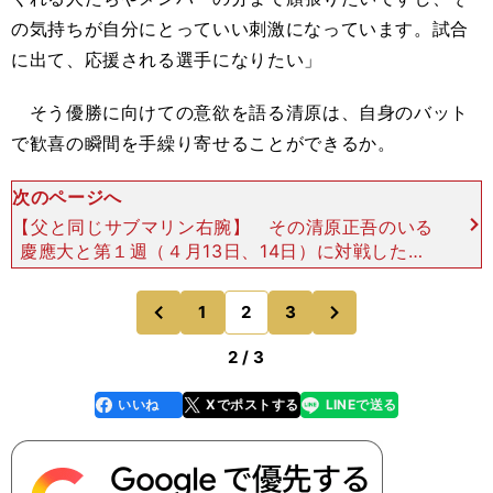
の気持ちが自分にとっていい刺激になっています。試合
に出て、応援される選手になりたい」
そう優勝に向けての意欲を語る清原は、自身のバット
で歓喜の瞬間を手繰り寄せることができるか。
次のページへ
【父と同じサブマリン右腕】 その清原正吾のいる
慶應大と第１週（４月13日、14日）に対戦した東
大野球部の投手で、試合前には「もし清原選手と対
戦して打たれてしまったら、確実にネットでバズっ
次
1
2
3
のページへ
のページへ
てしまうので
前
2 / 3
いいね
Xでポストする
LINEで送る
line
faceboo
x
k