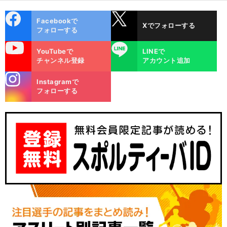
cebo
X
Facebookで
Xでフォローする
ok
フォローする
uTube
LINE
YouTubeで
LINEで
チャンネル登録
アカウント追加
stagra
Instagramで
m
フォローする
前
だ選手とは
校
.
へ