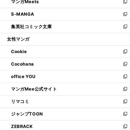
マンガMeets
く
で
ド
ィ
い
新
開
ウ
ン
ウ
し
S-MANGA
く
で
ド
ィ
い
新
開
ウ
ン
ウ
し
集英社コミック文庫
く
で
ド
ィ
い
新
開
ウ
ン
ウ
し
女性マンガ
く
で
ド
ィ
い
開
ウ
ン
ウ
Cookie
く
で
ド
ィ
新
開
ウ
ン
し
Cocohana
く
で
ド
い
新
開
ウ
ウ
し
office YOU
く
で
ィ
い
新
開
ン
ウ
し
マンガMee公式サイト
く
ド
ィ
い
新
ウ
ン
ウ
し
リマコミ
で
ド
ィ
い
新
開
ウ
ン
ウ
し
ジャンプTOON
く
で
ド
ィ
い
新
開
ウ
ン
ウ
し
ZEBRACK
く
で
ド
ィ
い
新