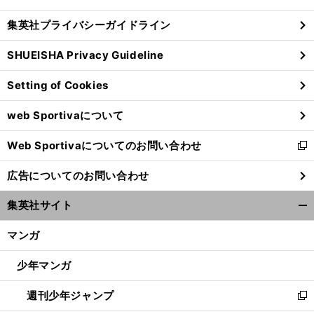
閉
し
じ
集英社プライバシーガイドライン
い
る
ウ
SHUEISHA Privacy Guideline
ィ
ン
Setting of Cookies
ド
ウ
web Sportivaについて
で
開
Web Sportivaについてのお問い合わせ
く
新
し
広告についてのお問い合わせ
い
ウ
集英社サイト
ィ
開
ン
く/
マンガ
ド
閉
ウ
じ
少年マンガ
で
る
開
週刊少年ジャンプ
く
新
し