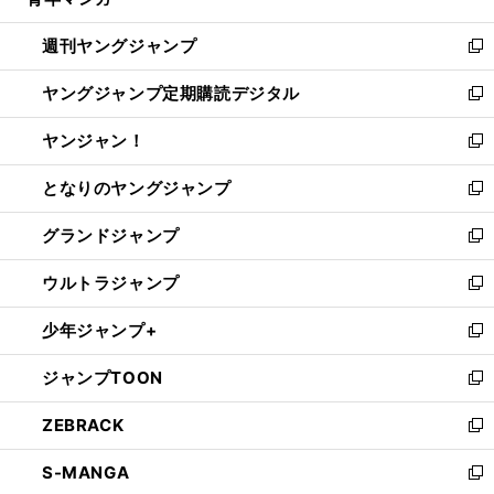
ィ
い
開
ウ
ン
ウ
週刊ヤングジャンプ
く
で
ド
ィ
新
開
ウ
ン
し
ヤングジャンプ定期購読デジタル
く
で
ド
い
新
開
ウ
ウ
し
ヤンジャン！
く
で
ィ
い
新
開
ン
ウ
し
となりのヤングジャンプ
く
ド
ィ
い
新
ウ
ン
ウ
し
グランドジャンプ
で
ド
ィ
い
新
開
ウ
ン
ウ
し
ウルトラジャンプ
く
で
ド
ィ
い
新
開
ウ
ン
ウ
し
少年ジャンプ+
く
で
ド
ィ
い
新
開
ウ
ン
ウ
し
ジャンプTOON
く
で
ド
ィ
い
新
開
ウ
ン
ウ
し
ZEBRACK
く
で
ド
ィ
い
新
開
ウ
ン
ウ
し
S-MANGA
く
で
ド
ィ
い
新