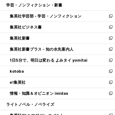
ウ
し
学芸・ノンフィクション・新書
く
で
ド
ィ
い
開
ウ
ン
ウ
集英社学芸部 - 学芸・ノンフィクション
く
で
ド
ィ
新
開
ウ
ン
し
集英社ビジネス書
く
で
ド
い
新
開
ウ
ウ
し
集英社新書
く
で
ィ
い
新
開
ン
ウ
し
集英社新書プラス - 知の水先案内人
く
ド
ィ
い
新
ウ
ン
ウ
し
1日5分で、明日は変わる よみタイ yomitai
で
ド
ィ
い
新
開
ウ
ン
ウ
し
kotoba
く
で
ド
ィ
い
新
開
ウ
ン
ウ
し
e!集英社
く
で
ド
ィ
い
新
開
ウ
ン
ウ
し
情報・知識＆オピニオン imidas
く
で
ド
ィ
い
新
開
ウ
ン
ウ
し
ライトノベル・ノベライズ
く
で
ド
ィ
い
開
ウ
ン
ウ