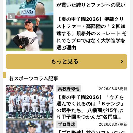
が貫いた誇りとファンへの思い
5
【夏の甲子園2026】聖隷クリ
ストファー・高部陸の「２回加
速する」規格外のストレート そ
れでもプロではなく大学進学を
選ぶ理由
もっと見る
各スポーツコラム記事
高校野球他
2026.08.08更新
【夏の甲子園2026】「ウチを
選んでくれるのは『Ｂランク』
の選手たち」 八幡商が15年ぶ
り甲子園をつかんだ"名門復
活"の舞台裏
プロ野球
2026.08.07更新
【プロ野球】首位ソフトバンク