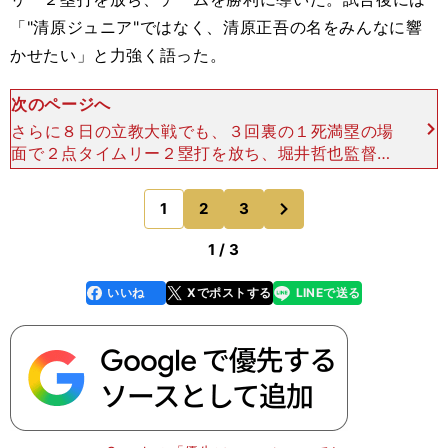
「"清原ジュニア"ではなく、清原正吾の名をみんなに響
かせたい」と力強く語った。
次のページへ
さらに８日の立教大戦でも、３回裏の１死満塁の場
面で２点タイムリー２塁打を放ち、堀井哲也監督も
「勝負所で４番らしい役割を果たしてくれた」と称
賛。清原は２塁上で、バックネット裏やスタンドに
次
1
2
3
のページへ
人さし指を向けた
1 / 3
いいね
Xでポストする
LINEで送る
line
faceboo
x
k