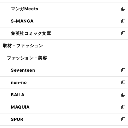
開
ウ
ン
ウ
し
マンガMeets
く
で
ド
ィ
い
新
開
ウ
ン
ウ
し
S-MANGA
く
で
ド
ィ
い
新
開
ウ
ン
ウ
し
集英社コミック文庫
く
で
ド
ィ
い
新
開
ウ
ン
ウ
し
取材・ファッション
く
で
ド
ィ
い
開
ウ
ン
ウ
ファッション・美容
く
で
ド
ィ
開
ウ
ン
Seventeen
く
で
ド
新
開
ウ
し
non-no
く
で
い
新
開
ウ
し
BAILA
く
ィ
い
新
ン
ウ
し
MAQUIA
ド
ィ
い
新
ウ
ン
ウ
し
SPUR
で
ド
ィ
い
新
開
ウ
ン
ウ
し