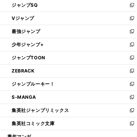
ジャンプSQ
い
新
ウ
し
Vジャンプ
ィ
い
新
ン
ウ
し
最強ジャンプ
ド
ィ
い
新
ウ
ン
ウ
し
少年ジャンプ+
で
ド
ィ
い
新
開
ウ
ン
ウ
し
ジャンプTOON
く
で
ド
ィ
い
新
開
ウ
ン
ウ
し
ZEBRACK
く
で
ド
ィ
い
新
開
ウ
ン
ウ
し
ジャンプルーキー！
く
で
ド
ィ
い
新
開
ウ
ン
ウ
し
S-MANGA
く
で
ド
ィ
い
新
開
ウ
ン
ウ
し
集英社ジャンプリミックス
く
で
ド
ィ
い
新
開
ウ
ン
ウ
し
集英社コミック文庫
く
で
ド
ィ
い
新
開
ウ
ン
ウ
し
青年マンガ
く
で
ド