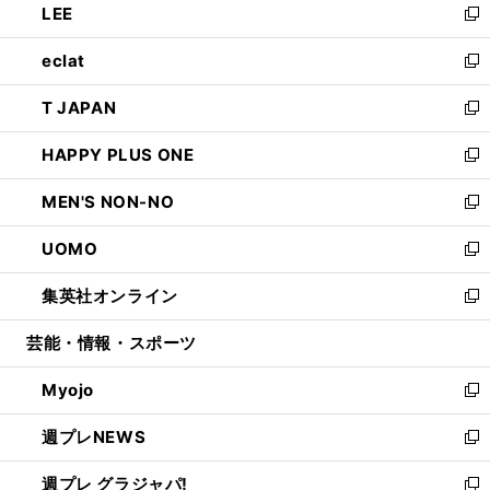
LEE
く
で
ド
ィ
い
新
開
ウ
ン
ウ
し
eclat
く
で
ド
ィ
い
新
開
ウ
ン
ウ
し
T JAPAN
く
で
ド
ィ
い
新
開
ウ
ン
ウ
し
HAPPY PLUS ONE
く
で
ド
ィ
い
新
開
ウ
ン
ウ
し
MEN'S NON-NO
く
で
ド
ィ
い
新
開
ウ
ン
ウ
し
UOMO
く
で
ド
ィ
い
新
開
ウ
ン
ウ
し
集英社オンライン
く
で
ド
ィ
い
新
開
ウ
ン
ウ
し
芸能・情報・スポーツ
く
で
ド
ィ
い
開
ウ
ン
ウ
Myojo
く
で
ド
ィ
新
開
ウ
ン
し
週プレNEWS
く
で
ド
い
新
開
ウ
ウ
し
週プレ グラジャパ!
く
で
ィ
い
新