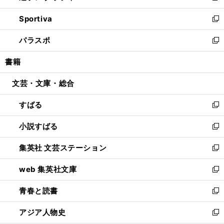
開
ン
ウ
し
Sportiva
く
ド
ィ
い
新
ウ
ン
ウ
し
パラスポ
で
ド
ィ
い
新
開
ウ
ン
ウ
し
書籍
く
で
ド
ィ
い
開
ウ
ン
ウ
文芸・文庫・総合
く
で
ド
ィ
開
ウ
ン
すばる
く
で
ド
新
開
ウ
し
小説すばる
く
で
い
新
開
ウ
し
集英社 文芸ステーション
く
ィ
い
新
ン
ウ
し
web 集英社文庫
ド
ィ
い
新
ウ
ン
ウ
し
青春と読書
で
ド
ィ
い
新
開
ウ
ン
ウ
し
アジア人物史
く
で
ド
ィ
い
新
開
ウ
ン