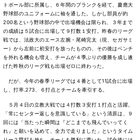
トボール部に所属し、６年間のブランクを経て、慶應大
野球部のユニフォームに袖を通した。しかし部員が約
200名という野球部の中で出場機会は限られ、３年まで
の成績は５試合に出場して９打数１安打。昨春のリーグ
戦では、法政大のエース左腕・尾崎完太（現、セガサミ
ー）から左前に初安打を放ったものの、その後はベンチ
を外れる機会も増え、チームが４季ぶりの優勝を成し遂
げた昨秋のリーグ戦も出場ゼロに終わった。
だが、今年の春季リーグでは４番として11試合に出場
し、打率.273、６打点とチームを牽引する。
５月４日の立教大戦では４打数３安打１打点と活躍。
「常にセンター返しを意識している」という清原は、９
回には「当たった瞬間は『どこまでも飛んでいってく
れ』と願いを込めて、全力で走りました」というタイム
リー２塁打を放ち、チームを勝利に導いた。試合後には