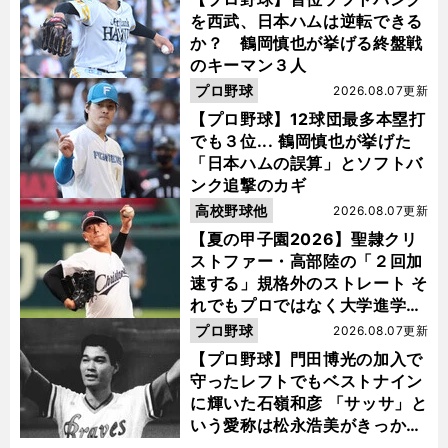
を西武、日本ハムは逆転できる
か？ 鶴岡慎也が挙げる終盤戦
のキーマン３人
プロ野球
2026.08.07更新
【プロ野球】12球団最多本塁打
でも３位... 鶴岡慎也が挙げた
「日本ハムの誤算」とソフトバ
ンク追撃のカギ
高校野球他
2026.08.07更新
【夏の甲子園2026】聖隷クリ
ストファー・高部陸の「２回加
速する」規格外のストレート そ
れでもプロではなく大学進学を
選ぶ理由
プロ野球
2026.08.07更新
【プロ野球】門田博光の加入で
守ったレフトでもベストナイン
に輝いた石嶺和彦 「サッサ」と
いう愛称は松永浩美がきっか
け？