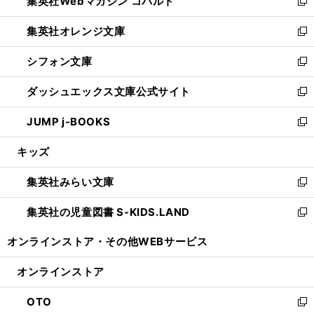
集英社Webマガジン コバルト
く
で
ド
ィ
新
開
ウ
ン
し
集英社オレンジ文庫
く
で
ド
い
新
開
ウ
ウ
し
シフォン文庫
く
で
ィ
い
新
開
ン
ウ
し
ダッシュエックス文庫公式サイト
く
ド
ィ
い
新
ウ
ン
ウ
し
JUMP j-BOOKS
で
ド
ィ
い
新
開
ウ
ン
ウ
し
キッズ
く
で
ド
ィ
い
開
ウ
ン
ウ
集英社みらい文庫
く
で
ド
ィ
新
開
ウ
ン
し
集英社の児童図書 S-KIDS.LAND
く
で
ド
い
新
開
ウ
ウ
し
オンラインストア・
その他WEBサービス
く
で
ィ
い
開
ン
ウ
オンラインストア
く
ド
ィ
ウ
ン
OTO
で
ド
新