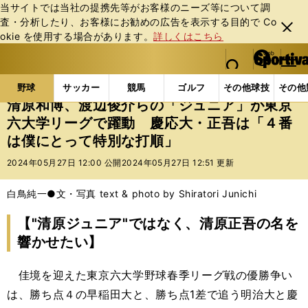
当サイトでは当社の提携先等がお客様のニーズ等について調
査・分析したり、お客様にお勧めの広告を表⽰する⽬的で Co
閉じ
okie を使⽤する場合があります。
詳しくはこちら
る
マイペ
web Sportiva (webスポルティーバ)
検索
メニュ
we
ー
野球の記事一覧
高校野球他
清原和博、渡辺俊介ら
b
ジ
野球
サッカー
競馬
ゴルフ
その他球技
その他
ス
清原和博、渡辺俊介らの「ジュニア」が東京
ポ
六大学リーグで躍動 慶応大・正吾は「４番
ル
は僕にとって特別な打順」
テ
ィ
2024年05月27日 12:00 公開
2024年05月27日 12:51 更新
ー
バ
白鳥純一●文・写真 text & photo by Shiratori Junichi
【"清原ジュニア"ではなく、清原正吾の名を
響かせたい】
佳境を迎えた東京六大学野球春季リーグ戦の優勝争い
は、勝ち点４の早稲田大と、勝ち点1差で追う明治大と慶