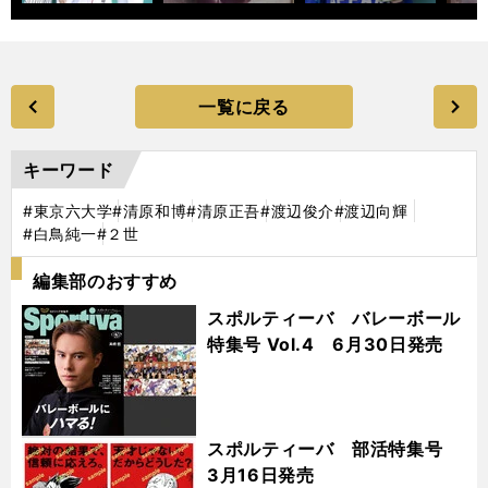
一覧に戻る
キーワード
#東京六大学
#清原和博
#清原正吾
#渡辺俊介
#渡辺向輝
#白鳥純一
#２世
編集部のおすすめ
スポルティーバ バレーボール
特集号 Vol.4 6月30日発売
スポルティーバ 部活特集号
3月16日発売