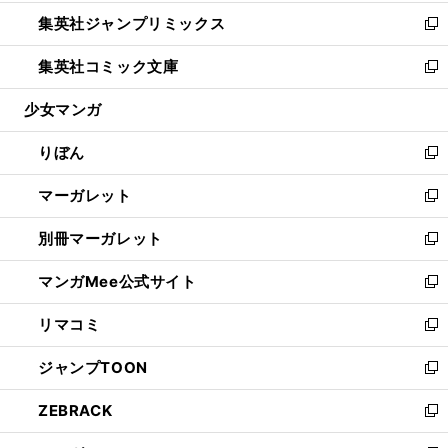
開
ウ
ン
ウ
し
集英社ジャンプリミックス
く
で
ド
ィ
い
新
開
ウ
ン
ウ
し
集英社コミック文庫
く
で
ド
ィ
い
新
開
ウ
ン
ウ
し
少女マンガ
く
で
ド
ィ
い
開
ウ
ン
ウ
りぼん
く
で
ド
ィ
新
開
ウ
ン
し
マーガレット
く
で
ド
い
新
開
ウ
ウ
し
別冊マーガレット
く
で
ィ
い
新
開
ン
ウ
し
マンガMee公式サイト
く
ド
ィ
い
新
ウ
ン
ウ
し
リマコミ
で
ド
ィ
い
新
開
ウ
ン
ウ
し
ジャンプTOON
く
で
ド
ィ
い
新
開
ウ
ン
ウ
し
ZEBRACK
く
で
ド
ィ
い
新
開
ウ
ン
ウ
し