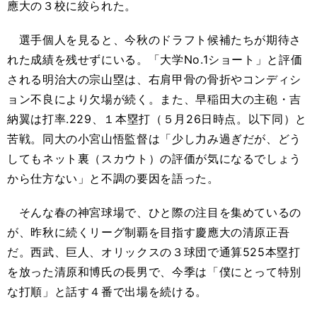
應大の３校に絞られた。
選手個人を見ると、今秋のドラフト候補たちが期待さ
れた成績を残せずにいる。「大学No.1ショート」と評価
される明治大の宗山塁は、右肩甲骨の骨折やコンディシ
ョン不良により欠場が続く。また、早稲田大の主砲・吉
納翼は打率.229、１本塁打（５月26日時点。以下同）と
苦戦。同大の小宮山悟監督は「少し力み過ぎだが、どう
してもネット裏（スカウト）の評価が気になるでしょう
から仕方ない」と不調の要因を語った。
そんな春の神宮球場で、ひと際の注目を集めているの
が、昨秋に続くリーグ制覇を目指す慶應大の清原正吾
だ。西武、巨人、オリックスの３球団で通算525本塁打
を放った清原和博氏の長男で、今季は「僕にとって特別
な打順」と話す４番で出場を続ける。