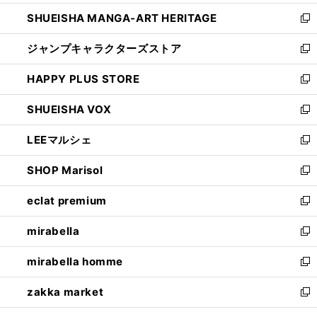
開
ウ
し
SHUEISHA MANGA-ART HERITAGE
く
で
い
新
開
ウ
し
ジャンプキャラクターズストア
く
ィ
い
新
ン
ウ
し
HAPPY PLUS STORE
ド
ィ
い
新
ウ
ン
ウ
し
SHUEISHA VOX
で
ド
ィ
い
新
開
ウ
ン
ウ
し
LEEマルシェ
く
で
ド
ィ
い
新
開
ウ
ン
ウ
し
SHOP Marisol
く
で
ド
ィ
い
新
開
ウ
ン
ウ
し
eclat premium
く
で
ド
ィ
い
新
開
ウ
ン
ウ
し
mirabella
く
で
ド
ィ
い
新
開
ウ
ン
ウ
し
mirabella homme
く
で
ド
ィ
い
新
開
ウ
ン
ウ
し
zakka market
く
で
ド
ィ
い
新
開
ウ
ン
ウ
し