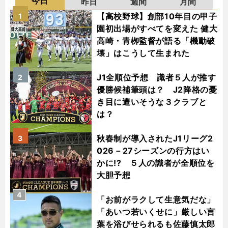
今日
昨日
週間
月間
【高校野球】創部10年目の甲子
1
園初出場がすべてを変えた 健大
高崎・青栁監督が語る「機動破
壊」はこうして生まれた
J1全順位予想 識者５人が推す
2
優勝候補筆頭は？ J2降格の憂
き目に遭いそうな３クラブと
は？
秋春制が導入されたJ1リーグ2
3
026－27シーズンの行方はい
かに!? ５人の識者が全順位を
大胆予想
4
「お前がラクして生意気だな」
「あいつ若いくせに」厳しい言
葉を浴びせられるも佐藤慎太郎