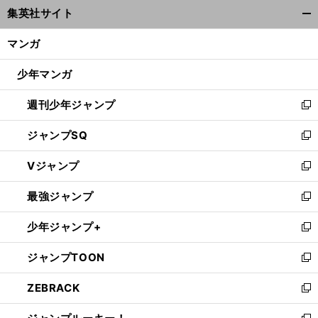
ウ
集英社サイト
ィ
開
ン
く/
マンガ
ド
閉
ウ
じ
少年マンガ
で
る
開
週刊少年ジャンプ
く
新
し
ジャンプSQ
い
新
ウ
し
Vジャンプ
ィ
い
新
ン
ウ
し
最強ジャンプ
ド
ィ
い
新
ウ
ン
ウ
し
少年ジャンプ+
で
ド
ィ
い
新
開
ウ
ン
ウ
し
ジャンプTOON
く
で
ド
ィ
い
新
開
ウ
ン
ウ
し
ZEBRACK
く
で
ド
ィ
い
新
開
ウ
ン
ウ
し
く