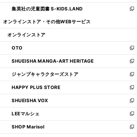
開
ウ
ン
し
集英社の児童図書 S-KIDS.LAND
く
で
ド
い
新
開
ウ
ウ
し
オンラインストア・
その他WEBサービス
く
で
ィ
い
開
ン
ウ
オンラインストア
く
ド
ィ
ウ
ン
OTO
で
ド
新
開
ウ
し
SHUEISHA MANGA-ART HERITAGE
く
で
い
新
開
ウ
し
ジャンプキャラクターズストア
く
ィ
い
新
ン
ウ
し
HAPPY PLUS STORE
ド
ィ
い
新
ウ
ン
ウ
し
SHUEISHA VOX
で
ド
ィ
い
新
開
ウ
ン
ウ
し
LEEマルシェ
く
で
ド
ィ
い
新
開
ウ
ン
ウ
し
SHOP Marisol
く
で
ド
ィ
い
新
開
ウ
ン
ウ
し