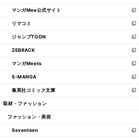
開
ン
ウ
し
マンガMee公式サイト
く
ド
ィ
い
新
ウ
ン
ウ
し
リマコミ
で
ド
ィ
い
新
開
ウ
ン
ウ
し
ジャンプTOON
く
で
ド
ィ
い
新
開
ウ
ン
ウ
し
ZEBRACK
く
で
ド
ィ
い
新
開
ウ
ン
ウ
し
マンガMeets
く
で
ド
ィ
い
新
開
ウ
ン
ウ
し
S-MANGA
く
で
ド
ィ
い
新
開
ウ
ン
ウ
し
集英社コミック文庫
く
で
ド
ィ
い
新
開
ウ
ン
ウ
し
取材・ファッション
く
で
ド
ィ
い
開
ウ
ン
ウ
ファッション・美容
く
で
ド
ィ
開
ウ
ン
Seventeen
く
で
ド
新
開
ウ
し