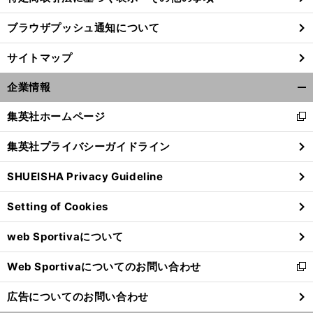
ブラウザプッシュ通知について
前
へ
サイトマップ
企業情報
開
く/
集英社ホームページ
新
閉
し
じ
集英社プライバシーガイドライン
い
る
ウ
SHUEISHA Privacy Guideline
ィ
ン
Setting of Cookies
ド
ウ
web Sportivaについて
で
開
Web Sportivaについてのお問い合わせ
く
新
し
広告についてのお問い合わせ
い