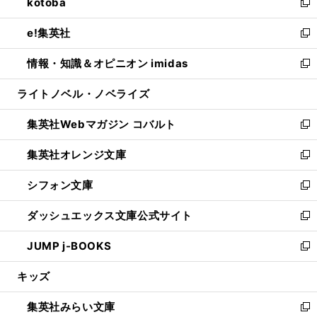
kotoba
く
で
ド
ィ
い
新
開
ウ
ン
ウ
し
e!集英社
く
で
ド
ィ
い
新
開
ウ
ン
ウ
し
情報・知識＆オピニオン imidas
く
で
ド
ィ
い
新
開
ウ
ン
ウ
し
ライトノベル・ノベライズ
く
で
ド
ィ
い
開
ウ
ン
ウ
集英社Webマガジン コバルト
く
で
ド
ィ
新
開
ウ
ン
し
集英社オレンジ文庫
く
で
ド
い
新
開
ウ
ウ
し
シフォン文庫
く
で
ィ
い
新
開
ン
ウ
し
ダッシュエックス文庫公式サイト
く
ド
ィ
い
新
ウ
ン
ウ
し
JUMP j-BOOKS
で
ド
ィ
い
新
開
ウ
ン
ウ
し
キッズ
く
で
ド
ィ
い
開
ウ
ン
ウ
集英社みらい文庫
く
で
ド
ィ
新