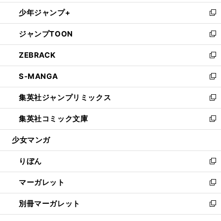
開
ウ
ン
ウ
し
少年ジャンプ+
く
で
ド
ィ
い
新
開
ウ
ン
ウ
し
ジャンプTOON
く
で
ド
ィ
い
新
開
ウ
ン
ウ
し
ZEBRACK
く
で
ド
ィ
い
新
開
ウ
ン
ウ
し
S-MANGA
く
で
ド
ィ
い
新
開
ウ
ン
ウ
し
集英社ジャンプリミックス
く
で
ド
ィ
い
新
開
ウ
ン
ウ
し
集英社コミック文庫
く
で
ド
ィ
い
新
開
ウ
ン
ウ
し
少女マンガ
く
で
ド
ィ
い
開
ウ
ン
ウ
りぼん
く
で
ド
ィ
新
開
ウ
ン
し
マーガレット
く
で
ド
い
新
開
ウ
ウ
し
別冊マーガレット
く
で
ィ
い
新
開
ン
ウ
し