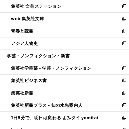
ウ
し
集英社 文芸ステーション
く
ィ
い
新
ン
ウ
し
web 集英社文庫
ド
ィ
い
新
ウ
ン
ウ
し
青春と読書
で
ド
ィ
い
新
開
ウ
ン
ウ
し
アジア人物史
く
で
ド
ィ
い
新
開
ウ
ン
ウ
し
学芸・ノンフィクション・新書
く
で
ド
ィ
い
開
ウ
ン
ウ
集英社学芸部 - 学芸・ノンフィクション
く
で
ド
ィ
新
開
ウ
ン
し
集英社ビジネス書
く
で
ド
い
新
開
ウ
ウ
し
集英社新書
く
で
ィ
い
新
開
ン
ウ
し
集英社新書プラス - 知の水先案内人
く
ド
ィ
い
新
ウ
ン
ウ
し
1日5分で、明日は変わる よみタイ yomitai
で
ド
ィ
い
新
開
ウ
ン
ウ
し