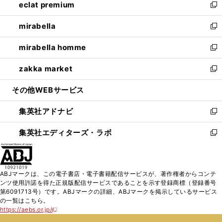
eclat premium
く
で
ド
ィ
い
新
開
ウ
ン
ウ
し
mirabella
く
で
ド
ィ
い
新
開
ウ
ン
ウ
し
mirabella homme
く
で
ド
ィ
い
新
開
ウ
ン
ウ
し
zakka market
く
で
ド
ィ
い
新
開
ウ
ン
ウ
し
その他WEBサービス
く
で
ド
ィ
い
開
ウ
ン
ウ
集英社アドナビ
く
で
ド
ィ
新
開
ウ
ン
し
集英社エディターズ・ラボ
く
で
ド
い
新
開
ウ
ウ
し
く
で
ィ
い
開
ン
ウ
ABJマークは、この電子書店・電子書籍配信サービスが、著作権者からコンテ
く
ド
ィ
ンツ使用許諾を得た正規版配信サービスであることを示す登録商標（登録番号
ウ
ン
第6091713号）です。ABJマークの詳細、ABJマークを掲示しているサービス
で
ド
の一覧はこちら。
開
ウ
https://aebs.or.jp/
新
く
で
し