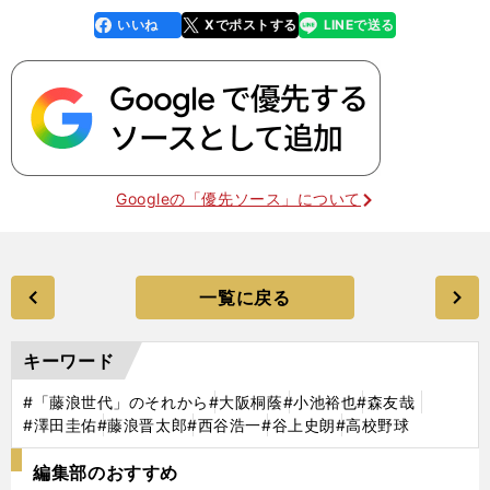
いいね
Xでポストする
LINEで送る
line
faceboo
x
k
Googleの「優先ソース」について
一覧に戻る
キーワード
#「藤浪世代」のそれから
#大阪桐蔭
#小池裕也
#森友哉
#澤田圭佑
#藤浪晋太郎
#西谷浩一
#谷上史朗
#高校野球
編集部のおすすめ