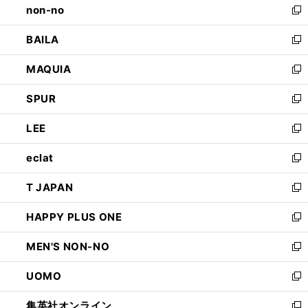
non-no
く
で
い
新
開
ウ
し
BAILA
く
ィ
い
新
ン
ウ
し
MAQUIA
ド
ィ
い
新
ウ
ン
ウ
し
SPUR
で
ド
ィ
い
新
開
ウ
ン
ウ
し
LEE
く
で
ド
ィ
い
新
開
ウ
ン
ウ
し
eclat
く
で
ド
ィ
い
新
開
ウ
ン
ウ
し
T JAPAN
く
で
ド
ィ
い
新
開
ウ
ン
ウ
し
HAPPY PLUS ONE
く
で
ド
ィ
い
新
開
ウ
ン
ウ
し
MEN'S NON-NO
く
で
ド
ィ
い
新
開
ウ
ン
ウ
し
UOMO
く
で
ド
ィ
い
新
開
ウ
ン
ウ
し
集英社オンライン
く
で
ド
ィ
い