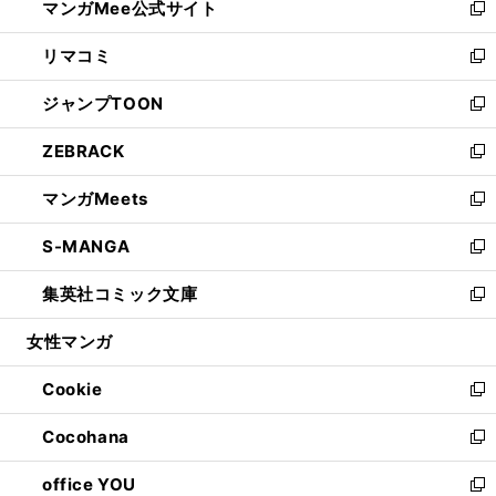
マンガMee公式サイト
く
ド
ィ
い
新
ウ
ン
ウ
し
リマコミ
で
ド
ィ
い
新
開
ウ
ン
ウ
し
ジャンプTOON
く
で
ド
ィ
い
新
開
ウ
ン
ウ
し
ZEBRACK
く
で
ド
ィ
い
新
開
ウ
ン
ウ
し
マンガMeets
く
で
ド
ィ
い
新
開
ウ
ン
ウ
し
S-MANGA
く
で
ド
ィ
い
新
開
ウ
ン
ウ
し
集英社コミック文庫
く
で
ド
ィ
い
新
開
ウ
ン
ウ
し
女性マンガ
く
で
ド
ィ
い
開
ウ
ン
ウ
Cookie
く
で
ド
ィ
新
開
ウ
ン
し
Cocohana
く
で
ド
い
新
開
ウ
ウ
し
office YOU
く
で
ィ
い
新