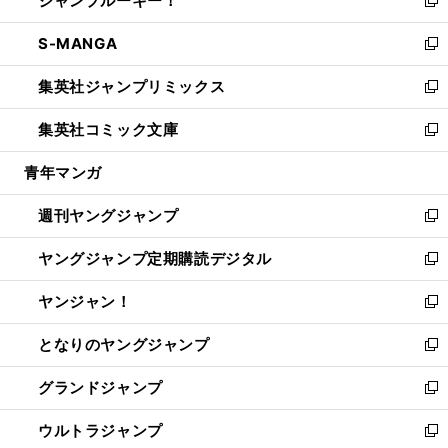
ジャンプルーキー！
で
ド
ィ
い
新
開
ウ
ン
ウ
し
S-MANGA
く
で
ド
ィ
い
新
開
ウ
ン
ウ
し
集英社ジャンプリミックス
く
で
ド
ィ
い
新
開
ウ
ン
ウ
し
集英社コミック文庫
く
で
ド
ィ
い
新
開
ウ
ン
ウ
し
青年マンガ
く
で
ド
ィ
い
開
ウ
ン
ウ
週刊ヤングジャンプ
く
で
ド
ィ
新
開
ウ
ン
し
ヤングジャンプ定期購読デジタル
く
で
ド
い
新
開
ウ
ウ
し
ヤンジャン！
く
で
ィ
い
新
開
ン
ウ
し
となりのヤングジャンプ
く
ド
ィ
い
新
ウ
ン
ウ
し
グランドジャンプ
で
ド
ィ
い
新
開
ウ
ン
ウ
し
ウルトラジャンプ
く
で
ド
ィ
い
新