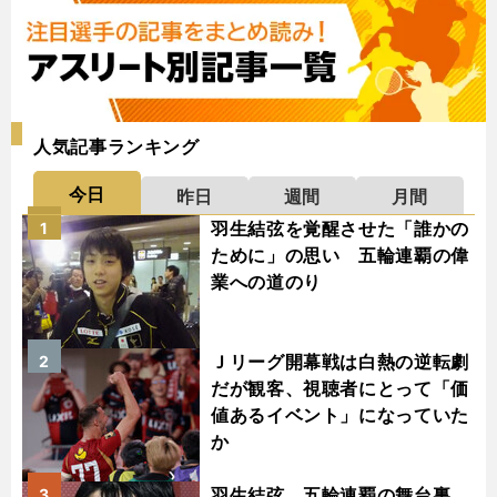
人気記事ランキング
今日
昨日
週間
月間
羽生結弦を覚醒させた「誰かの
1
ために」の思い 五輪連覇の偉
業への道のり
Ｊリーグ開幕戦は白熱の逆転劇
2
だが観客、視聴者にとって「価
値あるイベント」になっていた
か
羽生結弦、五輪連覇の舞台裏
3