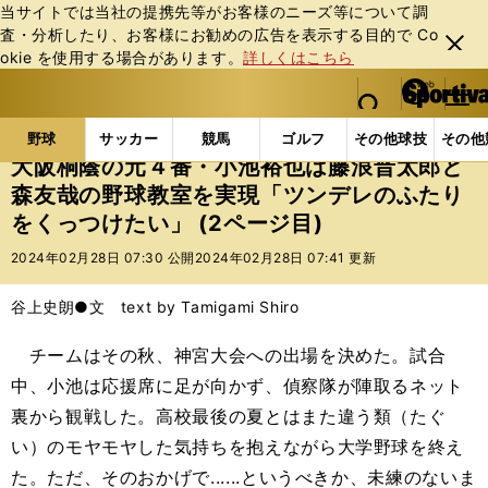
当サイトでは当社の提携先等がお客様のニーズ等について調
査・分析したり、お客様にお勧めの広告を表⽰する⽬的で Co
閉じ
okie を使⽤する場合があります。
詳しくはこちら
る
マイペ
web Sportiva (webスポルティーバ)
検索
メニュ
we
ー
野球の記事一覧
高校野球他
大阪桐蔭の元４番・小
b
ジ
野球
サッカー
競馬
ゴルフ
その他球技
その他
ス
大阪桐蔭の元４番・小池裕也は藤浪晋太郎と
ポ
森友哉の野球教室を実現「ツンデレのふたり
ル
をくっつけたい」 (2ページ目)
テ
ィ
2024年02月28日 07:30 公開
2024年02月28日 07:41 更新
ー
バ
谷上史朗●文 text by Tamigami Shiro
チームはその秋、神宮大会への出場を決めた。試合
中、小池は応援席に足が向かず、偵察隊が陣取るネット
裏から観戦した。高校最後の夏とはまた違う類（たぐ
い）のモヤモヤした気持ちを抱えながら大学野球を終え
た。ただ、そのおかげで......というべきか、未練のないま