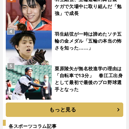
ケガで欠場中に取り組んだ「勉
強」で成長
4
羽生結弦が一時は諦めたソチ五
輪の金メダル「五輪の本当の怖
さを知った......」
5
栗原陵矢が無名校進学の理由は
「自転車で13分」 春江工出身
として最初で最後のプロ野球選
手となった
もっと見る
各スポーツコラム記事