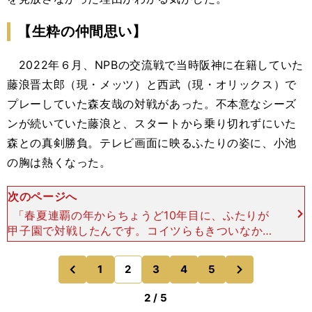
【生粋の仲間思い】
2022年６月、NPBの交流戦で当時阪神に在籍していた
藤浪晋太郎（現・メッツ）と西武（現・オリックス）で
プレーしていた森友哉の対戦があった。不本意なシーズ
ンが続いていた藤浪と、スタートから乗り切れずにいた
森との真剣勝負。テレビ画面に映るふたりの姿に、小池
の胸は熱くなった。
次のページへ
「春夏連覇の年からちょうど10年目に、ふたりが
甲子園で対戦したんです。コイツらもきついなかで
頑張っているんやと思っていたところで、藤浪の顔
がアップになってグッときました。やっぱり、オレ
次
1
2
3
4
5
のページへ
のページへ
らの代表なんで。
前
2 / 5