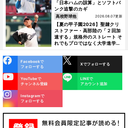
「日本ハムの誤算」とソフトバ
ンク追撃のカギ
高校野球他
2026.08.07更新
【夏の甲子園2026】聖隷クリ
ストファー・高部陸の「２回加
速する」規格外のストレート そ
れでもプロではなく大学進学を
選ぶ理由
cebo
X
Facebookで
Xでフォローする
ok
フォローする
uTube
LINE
YouTubeで
LINEで
チャンネル登録
アカウント追加
stagra
Instagramで
m
フォローする