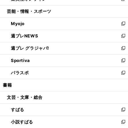
新
開
ウ
ン
ウ
し
芸能・情報・スポーツ
く
で
ド
ィ
い
開
ウ
ン
ウ
Myojo
く
で
ド
ィ
新
開
ウ
ン
し
週プレNEWS
く
で
ド
い
新
開
ウ
ウ
し
週プレ グラジャパ!
く
で
ィ
い
新
開
ン
ウ
し
Sportiva
く
ド
ィ
い
新
ウ
ン
ウ
し
パラスポ
で
ド
ィ
い
新
開
ウ
ン
ウ
し
書籍
く
で
ド
ィ
い
開
ウ
ン
ウ
文芸・文庫・総合
く
で
ド
ィ
開
ウ
ン
すばる
く
で
ド
新
開
ウ
し
小説すばる
く
で
い
新
開