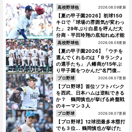
高校野球他
2026.08.09更新
【夏の甲子園2026】初球150
キロで「球場の雰囲気が変わっ
た」 29年ぶり白星を呼んだ大
分商・平田玲翔の底知れぬ才能
高校野球他
2026.08.08更新
【夏の甲子園2026】「ウチを
選んでくれるのは『Ｂランク』
の選手たち」 八幡商が15年ぶ
り甲子園をつかんだ"名門復
活"の舞台裏
プロ野球
2026.08.07更新
【プロ野球】首位ソフトバンク
を西武、日本ハムは逆転できる
か？ 鶴岡慎也が挙げる終盤戦
のキーマン３人
プロ野球
2026.08.07更新
【プロ野球】12球団最多本塁打
でも３位... 鶴岡慎也が挙げた