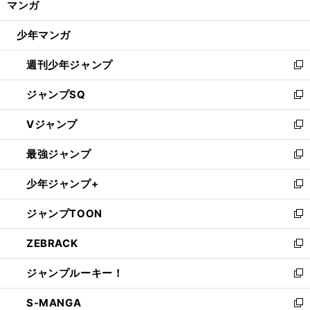
マンガ
ド
閉
ウ
じ
少年マンガ
で
る
開
週刊少年ジャンプ
く
新
し
ジャンプSQ
い
新
ウ
し
Vジャンプ
ィ
い
新
ン
ウ
し
最強ジャンプ
ド
ィ
い
新
ウ
ン
ウ
し
少年ジャンプ+
で
ド
ィ
い
新
開
ウ
ン
ウ
し
ジャンプTOON
く
で
ド
ィ
い
新
開
ウ
ン
ウ
し
ZEBRACK
く
で
ド
ィ
い
新
開
ウ
ン
ウ
し
ジャンプルーキー！
く
で
ド
ィ
い
新
開
ウ
ン
ウ
し
S-MANGA
く
で
ド
ィ
い
新