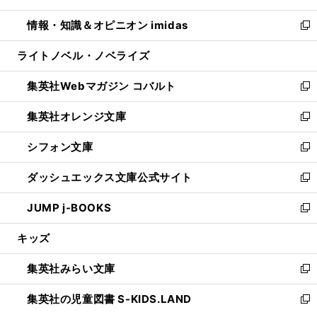
開
ウ
ン
ウ
し
情報・知識＆オピニオン imidas
く
で
ド
ィ
い
新
開
ウ
ン
ウ
し
ライトノベル・ノベライズ
く
で
ド
ィ
い
開
ウ
ン
ウ
集英社Webマガジン コバルト
く
で
ド
ィ
新
開
ウ
ン
し
集英社オレンジ文庫
く
で
ド
い
新
開
ウ
ウ
し
シフォン文庫
く
で
ィ
い
新
開
ン
ウ
し
ダッシュエックス文庫公式サイト
く
ド
ィ
い
新
ウ
ン
ウ
し
JUMP j-BOOKS
で
ド
ィ
い
新
開
ウ
ン
ウ
し
キッズ
く
で
ド
ィ
い
開
ウ
ン
ウ
集英社みらい文庫
く
で
ド
ィ
新
開
ウ
ン
し
集英社の児童図書 S-KIDS.LAND
く
で
ド
い
新
開
ウ
ウ
し