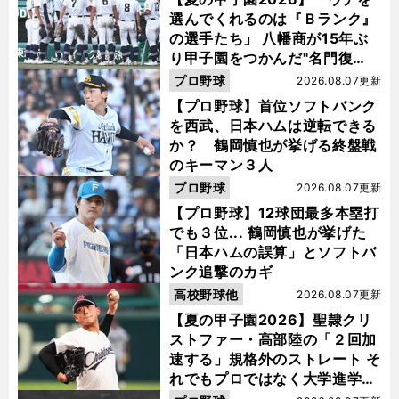
選んでくれるのは『Ｂランク』
の選手たち」 八幡商が15年ぶ
り甲子園をつかんだ"名門復
活"の舞台裏
プロ野球
2026.08.07更新
【プロ野球】首位ソフトバンク
を西武、日本ハムは逆転できる
か？ 鶴岡慎也が挙げる終盤戦
のキーマン３人
プロ野球
2026.08.07更新
【プロ野球】12球団最多本塁打
でも３位... 鶴岡慎也が挙げた
「日本ハムの誤算」とソフトバ
ンク追撃のカギ
高校野球他
2026.08.07更新
【夏の甲子園2026】聖隷クリ
ストファー・高部陸の「２回加
速する」規格外のストレート そ
れでもプロではなく大学進学を
選ぶ理由