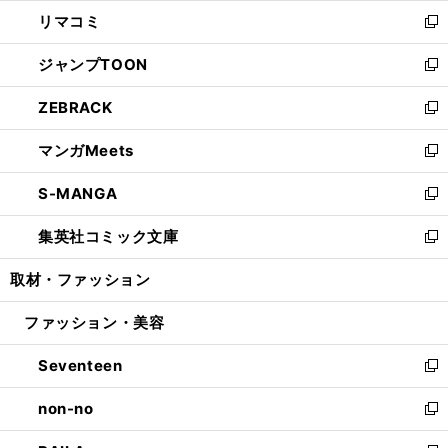
ウ
ン
ウ
し
リマコミ
で
ド
ィ
い
新
開
ウ
ン
ウ
し
ジャンプTOON
く
で
ド
ィ
い
新
開
ウ
ン
ウ
し
ZEBRACK
く
で
ド
ィ
い
新
開
ウ
ン
ウ
し
マンガMeets
く
で
ド
ィ
い
新
開
ウ
ン
ウ
し
S-MANGA
く
で
ド
ィ
い
新
開
ウ
ン
ウ
し
集英社コミック文庫
く
で
ド
ィ
い
新
開
ウ
ン
ウ
し
取材・ファッション
く
で
ド
ィ
い
開
ウ
ン
ウ
ファッション・美容
く
で
ド
ィ
開
ウ
ン
Seventeen
く
で
ド
新
開
ウ
し
non-no
く
で
い
新
開
ウ
し