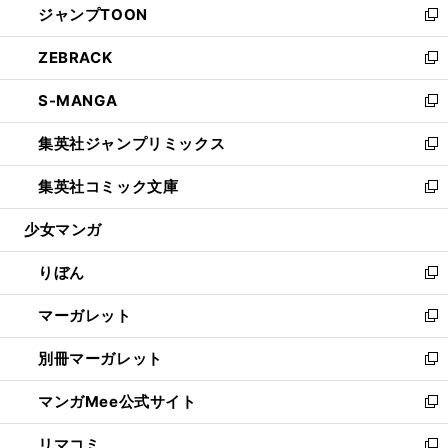
ジャンプTOON
く
で
ド
ィ
い
新
開
ウ
ン
ウ
し
ZEBRACK
く
で
ド
ィ
い
新
開
ウ
ン
ウ
し
S-MANGA
く
で
ド
ィ
い
新
開
ウ
ン
ウ
し
集英社ジャンプリミックス
く
で
ド
ィ
い
新
開
ウ
ン
ウ
し
集英社コミック文庫
く
で
ド
ィ
い
新
開
ウ
ン
ウ
し
少女マンガ
く
で
ド
ィ
い
開
ウ
ン
ウ
りぼん
く
で
ド
ィ
新
開
ウ
ン
し
マーガレット
く
で
ド
い
新
開
ウ
ウ
し
別冊マーガレット
く
で
ィ
い
新
開
ン
ウ
し
マンガMee公式サイト
く
ド
ィ
い
新
ウ
ン
ウ
し
リマコミ
で
ド
ィ
い