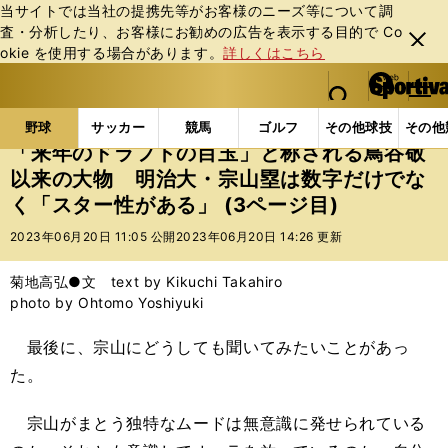
当サイトでは当社の提携先等がお客様のニーズ等について調
査・分析したり、お客様にお勧めの広告を表⽰する⽬的で Co
閉じ
okie を使⽤する場合があります。
詳しくはこちら
る
マイペ
web Sportiva (webスポルティーバ)
検索
メニュ
we
ー
野球の記事一覧
高校野球他
「来年のドラフトの目
b
ジ
野球
サッカー
競馬
ゴルフ
その他球技
その他
ス
「来年のドラフトの目玉」と称される鳥谷敬
ポ
以来の大物 明治大・宗山塁は数字だけでな
ル
く「スター性がある」 (3ページ目)
テ
ィ
2023年06月20日 11:05 公開
2023年06月20日 14:26 更新
ー
バ
菊地高弘●文 text by Kikuchi Takahiro
photo by Ohtomo Yoshiyuki
最後に、宗山にどうしても聞いてみたいことがあっ
た。
宗山がまとう独特なムードは無意識に発せられている