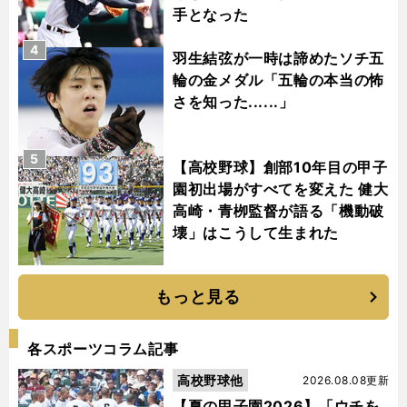
手となった
4
羽生結弦が一時は諦めたソチ五
輪の金メダル「五輪の本当の怖
さを知った......」
5
【高校野球】創部10年目の甲子
園初出場がすべてを変えた 健大
高崎・青栁監督が語る「機動破
壊」はこうして生まれた
もっと見る
各スポーツコラム記事
高校野球他
2026.08.08更新
【夏の甲子園2026】「ウチを