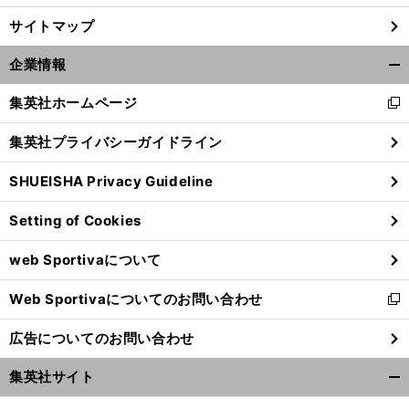
サイトマップ
企業情報
開
く/
集英社ホームページ
新
閉
し
じ
集英社プライバシーガイドライン
い
る
ウ
SHUEISHA Privacy Guideline
ィ
ン
Setting of Cookies
ド
ウ
web Sportivaについて
で
開
Web Sportivaについてのお問い合わせ
く
新
し
広告についてのお問い合わせ
い
ウ
集英社サイト
ィ
開
ン
く/