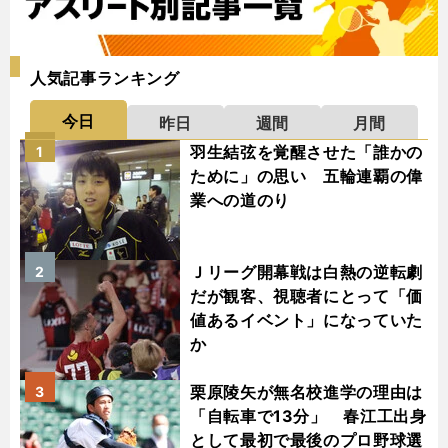
人気記事ランキング
今日
昨日
週間
月間
羽生結弦を覚醒させた「誰かの
1
ために」の思い 五輪連覇の偉
業への道のり
Ｊリーグ開幕戦は白熱の逆転劇
2
だが観客、視聴者にとって「価
値あるイベント」になっていた
か
栗原陵矢が無名校進学の理由は
3
「自転車で13分」 春江工出身
として最初で最後のプロ野球選