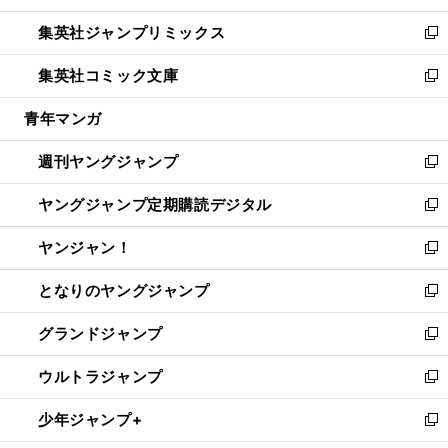
開
ウ
ン
ウ
し
集英社ジャンプリミックス
く
で
ド
ィ
い
新
開
ウ
ン
ウ
し
集英社コミック文庫
く
で
ド
ィ
い
新
開
ウ
ン
ウ
し
青年マンガ
く
で
ド
ィ
い
開
ウ
ン
ウ
週刊ヤングジャンプ
く
で
ド
ィ
新
開
ウ
ン
し
ヤングジャンプ定期購読デジタル
く
で
ド
い
新
開
ウ
ウ
し
ヤンジャン！
く
で
ィ
い
新
開
ン
ウ
し
となりのヤングジャンプ
く
ド
ィ
い
新
ウ
ン
ウ
し
グランドジャンプ
で
ド
ィ
い
新
開
ウ
ン
ウ
し
ウルトラジャンプ
く
で
ド
ィ
い
新
開
ウ
ン
ウ
し
少年ジャンプ+
く
で
ド
ィ
い
新
開
ウ
ン
ウ
し