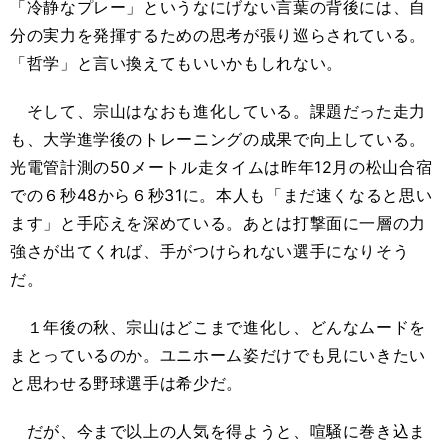
「冷静なプレー」というなにげない言葉の背後には、自
分の実力を発揮するための思考が張り巡らされている。
「哲学」と言い換えてもいいかもしれない。
そして、宗山はなおも進化している。課題だった走力
も、大学進学後のトレーニングの成果で向上している。
光電管計測の50メートル走タイムは昨年12月の松山合宿
での６秒48から６秒31に。本人も「まだ速くなると思い
ます」と手応えを深めている。あとは打撃面に一層の力
強さが出てくれば、手がつけられない選手になりそう
だ。
１年後の秋、宗山はどこまで進化し、どんなムードを
まとっているのか。ユニホーム姿だけでも見にいきたい
と思わせる野球選手は希少だ。
だが、今まで以上の人気を得ようと、喧騒に巻き込ま