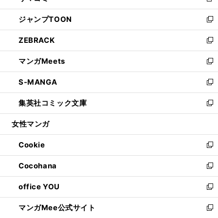
新
開
ウ
ン
ウ
し
ジャンプTOON
く
で
ド
ィ
い
新
開
ウ
ン
ウ
し
ZEBRACK
く
で
ド
ィ
い
新
開
ウ
ン
ウ
し
マンガMeets
く
で
ド
ィ
い
新
開
ウ
ン
ウ
し
S-MANGA
く
で
ド
ィ
い
新
開
ウ
ン
ウ
し
集英社コミック文庫
く
で
ド
ィ
い
新
開
ウ
ン
ウ
し
女性マンガ
く
で
ド
ィ
い
開
ウ
ン
ウ
Cookie
く
で
ド
ィ
新
開
ウ
ン
し
Cocohana
く
で
ド
い
新
開
ウ
ウ
し
office YOU
く
で
ィ
い
新
開
ン
ウ
し
マンガMee公式サイト
く
ド
ィ
い
新