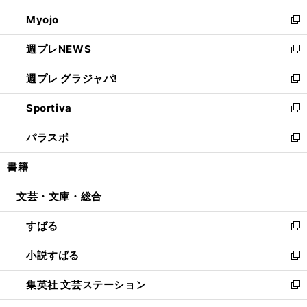
開
ウ
ン
ウ
Myojo
く
で
ド
ィ
新
開
ウ
ン
し
週プレNEWS
く
で
ド
い
新
開
ウ
ウ
し
週プレ グラジャパ!
く
で
ィ
い
新
開
ン
ウ
し
Sportiva
く
ド
ィ
い
新
ウ
ン
ウ
し
パラスポ
で
ド
ィ
い
新
開
ウ
ン
ウ
し
書籍
く
で
ド
ィ
い
開
ウ
ン
ウ
文芸・文庫・総合
く
で
ド
ィ
開
ウ
ン
すばる
く
で
ド
新
開
ウ
し
小説すばる
く
で
い
新
開
ウ
し
集英社 文芸ステーション
く
ィ
い
新
ン
ウ
し