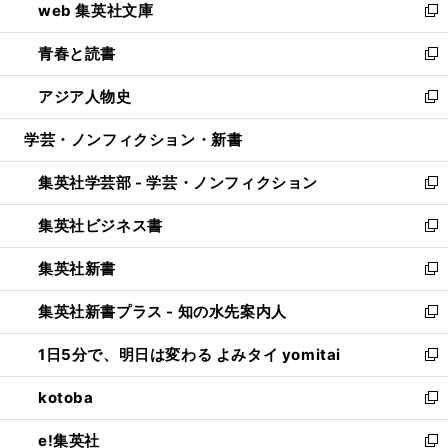
web 集英社文庫
ド
ィ
い
新
ウ
ン
ウ
し
青春と読書
で
ド
ィ
い
新
開
ウ
ン
ウ
し
アジア人物史
く
で
ド
ィ
い
新
開
ウ
ン
ウ
し
学芸・ノンフィクション・新書
く
で
ド
ィ
い
開
ウ
ン
ウ
集英社学芸部 - 学芸・ノンフィクション
く
で
ド
ィ
新
開
ウ
ン
し
集英社ビジネス書
く
で
ド
い
新
開
ウ
ウ
し
集英社新書
く
で
ィ
い
新
開
ン
ウ
し
集英社新書プラス - 知の水先案内人
く
ド
ィ
い
新
ウ
ン
ウ
し
1日5分で、明日は変わる よみタイ yomitai
で
ド
ィ
い
新
開
ウ
ン
ウ
し
kotoba
く
で
ド
ィ
い
新
開
ウ
ン
ウ
し
e!集英社
く
で
ド
ィ
い
新