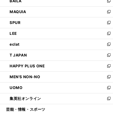
BAILA
く
ィ
い
新
ン
ウ
し
MAQUIA
ド
ィ
い
新
ウ
ン
ウ
し
SPUR
で
ド
ィ
い
新
開
ウ
ン
ウ
し
LEE
く
で
ド
ィ
い
新
開
ウ
ン
ウ
し
eclat
く
で
ド
ィ
い
新
開
ウ
ン
ウ
し
T JAPAN
く
で
ド
ィ
い
新
開
ウ
ン
ウ
し
HAPPY PLUS ONE
く
で
ド
ィ
い
新
開
ウ
ン
ウ
し
MEN'S NON-NO
く
で
ド
ィ
い
新
開
ウ
ン
ウ
し
UOMO
く
で
ド
ィ
い
新
開
ウ
ン
ウ
し
集英社オンライン
く
で
ド
ィ
い
新
開
ウ
ン
ウ
し
芸能・情報・スポーツ
く
で
ド
ィ
い