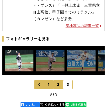
ト・プレス）『下剋上球児 三重県立
白山高校、甲子園までのミラクル』
（カンゼン）など多数。
菊地高弘の記事一覧
フォトギャラリーを見る
1
2
3
のページへ
前
3 / 3
いいね
Xでポストする
LINEで送る
line
faceboo
x
k