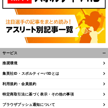
サービス
開
く/
イ
。
・
推奨環境
チローとコンビを組んだ名手も認める能力
ドラフト候補
今泉颯太の評価が爆上がり中
閉
じ
集英社ID・スポルティーバIDとは
る
利用規約・会員規約
特定商取引法に基づく表示・その他の事項
ブラウザプッシュ通知について