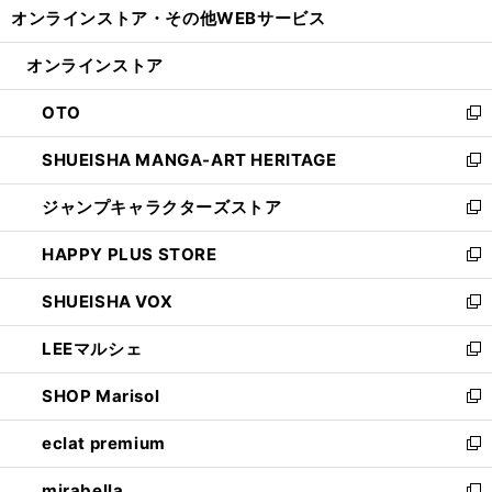
オンラインストア・
その他WEBサービス
く
で
ィ
い
開
ン
ウ
オンラインストア
く
ド
ィ
ウ
ン
OTO
で
ド
新
開
ウ
し
SHUEISHA MANGA-ART HERITAGE
く
で
い
新
開
ウ
し
ジャンプキャラクターズストア
く
ィ
い
新
ン
ウ
し
HAPPY PLUS STORE
ド
ィ
い
新
ウ
ン
ウ
し
SHUEISHA VOX
で
ド
ィ
い
新
開
ウ
ン
ウ
し
LEEマルシェ
く
で
ド
ィ
い
新
開
ウ
ン
ウ
し
SHOP Marisol
く
で
ド
ィ
い
新
開
ウ
ン
ウ
し
eclat premium
く
で
ド
ィ
い
新
開
ウ
ン
ウ
し
mirabella
く
で
ド