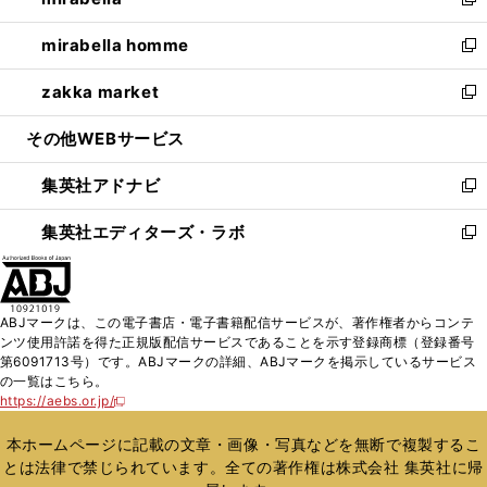
ィ
い
新
開
ウ
ン
ウ
し
mirabella homme
く
で
ド
ィ
い
新
開
ウ
ン
ウ
し
zakka market
く
で
ド
ィ
い
新
開
ウ
ン
ウ
し
その他WEBサービス
く
で
ド
ィ
い
開
ウ
ン
ウ
集英社アドナビ
く
で
ド
ィ
新
開
ウ
ン
し
集英社エディターズ・ラボ
く
で
ド
い
新
開
ウ
ウ
し
く
で
ィ
い
開
ン
ウ
ABJマークは、この電子書店・電子書籍配信サービスが、著作権者からコンテ
く
ド
ィ
ンツ使用許諾を得た正規版配信サービスであることを示す登録商標（登録番号
ウ
ン
第6091713号）です。ABJマークの詳細、ABJマークを掲示しているサービス
で
ド
の一覧はこちら。
開
ウ
https://aebs.or.jp/
新
く
で
し
い
開
本ホームページに記載の文章・画像・写真などを無断で複製するこ
ウ
く
とは法律で禁じられています。全ての著作権は株式会社 集英社に帰
ィ