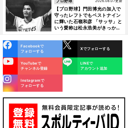
プロ野球
2026.08.07更新
【プロ野球】門田博光の加入で
守ったレフトでもベストナイン
に輝いた石嶺和彦 「サッサ」と
いう愛称は松永浩美がきっか
け？
cebo
X
Facebookで
Xでフォローする
ok
フォローする
uTube
LINE
YouTubeで
LINEで
チャンネル登録
アカウント追加
stagra
Instagramで
m
フォローする