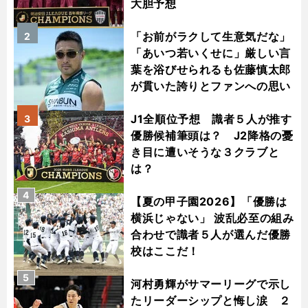
大胆予想
「お前がラクして生意気だな」
2
「あいつ若いくせに」厳しい言
葉を浴びせられるも佐藤慎太郎
が貫いた誇りとファンへの思い
J1全順位予想 識者５人が推す
3
優勝候補筆頭は？ J2降格の憂
き目に遭いそうな３クラブと
は？
4
【夏の甲子園2026】「優勝は
横浜じゃない」 波乱必至の組み
合わせで識者５人が選んだ優勝
校はここだ！
5
河村勇輝がサマーリーグで示し
たリーダーシップと悔し涙 ２