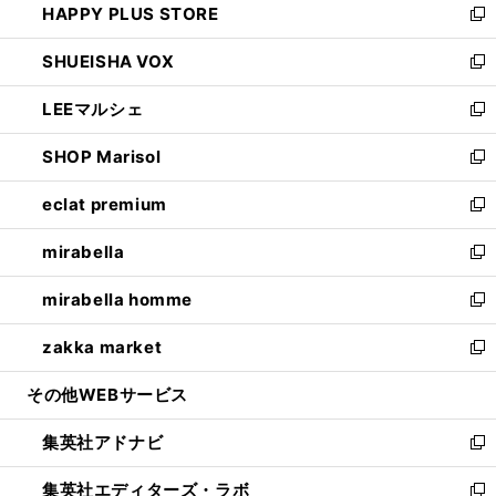
HAPPY PLUS STORE
ド
ィ
い
新
ウ
ン
ウ
し
SHUEISHA VOX
で
ド
ィ
い
新
開
ウ
ン
ウ
し
LEEマルシェ
く
で
ド
ィ
い
新
開
ウ
ン
ウ
し
SHOP Marisol
く
で
ド
ィ
い
新
開
ウ
ン
ウ
し
eclat premium
く
で
ド
ィ
い
新
開
ウ
ン
ウ
し
mirabella
く
で
ド
ィ
い
新
開
ウ
ン
ウ
し
mirabella homme
く
で
ド
ィ
い
新
開
ウ
ン
ウ
し
zakka market
く
で
ド
ィ
い
新
開
ウ
ン
ウ
し
その他WEBサービス
く
で
ド
ィ
い
開
ウ
ン
ウ
集英社アドナビ
く
で
ド
ィ
新
開
ウ
ン
し
集英社エディターズ・ラボ
く
で
ド
い
新