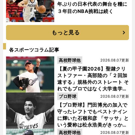
年ぶりの日本代表の舞台を糧に
３年目のNBA挑戦は続く
もっと見る
各スポーツコラム記事
高校野球他
2026.08.07更新
【夏の甲子園2026】聖隷クリ
ストファー・高部陸の「２回加
速する」規格外のストレート そ
れでもプロではなく大学進学を
選ぶ理由
プロ野球
2026.08.07更新
【プロ野球】門田博光の加入で
守ったレフトでもベストナイン
に輝いた石嶺和彦 「サッサ」と
いう愛称は松永浩美がきっか
け？
高校野球他
2026.08.07更新