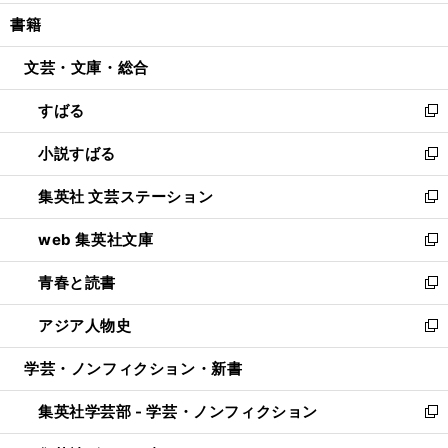
開
ウ
ン
ウ
し
書籍
く
で
ド
ィ
い
開
ウ
ン
ウ
文芸・文庫・総合
く
で
ド
ィ
開
ウ
ン
すばる
く
で
ド
新
開
ウ
し
小説すばる
く
で
い
新
開
ウ
し
集英社 文芸ステーション
く
ィ
い
新
ン
ウ
し
web 集英社文庫
ド
ィ
い
新
ウ
ン
ウ
し
青春と読書
で
ド
ィ
い
新
開
ウ
ン
ウ
し
アジア人物史
く
で
ド
ィ
い
新
開
ウ
ン
ウ
し
学芸・ノンフィクション・新書
く
で
ド
ィ
い
開
ウ
ン
ウ
集英社学芸部 - 学芸・ノンフィクション
く
で
ド
ィ
新
開
ウ
ン
し