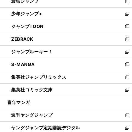
最強ジャンプ
ド
ィ
い
新
ウ
ン
ウ
し
少年ジャンプ+
で
ド
ィ
い
新
開
ウ
ン
ウ
し
ジャンプTOON
く
で
ド
ィ
い
新
開
ウ
ン
ウ
し
ZEBRACK
く
で
ド
ィ
い
新
開
ウ
ン
ウ
し
ジャンプルーキー！
く
で
ド
ィ
い
新
開
ウ
ン
ウ
し
S-MANGA
く
で
ド
ィ
い
新
開
ウ
ン
ウ
し
集英社ジャンプリミックス
く
で
ド
ィ
い
新
開
ウ
ン
ウ
し
集英社コミック文庫
く
で
ド
ィ
い
新
開
ウ
ン
ウ
し
青年マンガ
く
で
ド
ィ
い
開
ウ
ン
ウ
週刊ヤングジャンプ
く
で
ド
ィ
新
開
ウ
ン
し
ヤングジャンプ定期購読デジタル
く
で
ド
い
新