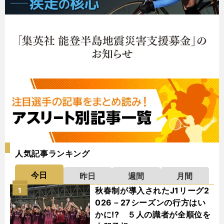
人気記事ランキング
今日
昨日
週間
月間
秋春制が導入されたJ1リーグ2
1
026－27シーズンの行方はい
かに!? ５人の識者が全順位を