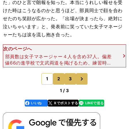
た」のひと言で朗報を知った。本当にうれしい報せを受
けた時はこうなるのかと思うほど、部員同士で顔を合わ
せたのち笑顔が広かった。「出場が決まったら、絶対に
泣いちゃいます」と、発表前に笑っていた女子マネージ
ャーたちは涙を流し抱き合った。
次のページへ
部員数は女子マネージャー４人を含め37人。偏差
値66の進学校で文武両道を掲げるため、練習時間
は平日放課後の約２時間。グラウンドは野球部を含
む5つの部との共用で、狭くて危険なため、放課後
次
1
2
3
のページへ
の練習でフリー打
1 / 3
いいね
Xでポストする
LINEで送る
line
faceboo
x
k