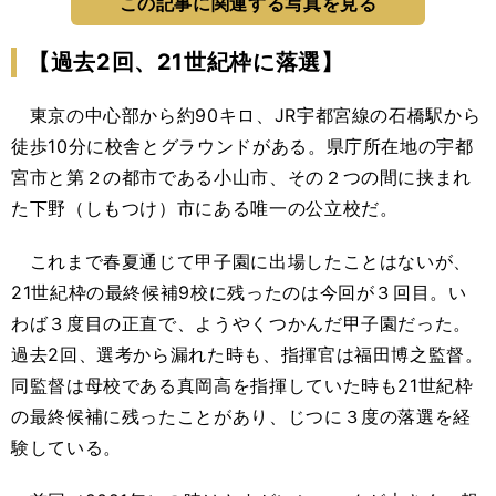
この記事に関連する写真を見る
【過去2回、21世紀枠に落選】
東京の中心部から約90キロ、JR宇都宮線の石橋駅から
徒歩10分に校舎とグラウンドがある。県庁所在地の宇都
宮市と第２の都市である小山市、その２つの間に挟まれ
た下野（しもつけ）市にある唯一の公立校だ。
これまで春夏通じて甲子園に出場したことはないが、
21世紀枠の最終候補9校に残ったのは今回が３回目。い
わば３度目の正直で、ようやくつかんだ甲子園だった。
過去2回、選考から漏れた時も、指揮官は福田博之監督。
同監督は母校である真岡高を指揮していた時も21世紀枠
の最終候補に残ったことがあり、じつに３度の落選を経
験している。