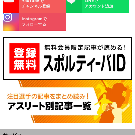
YouTubeで
LINEで
チャンネル登録
アカウント追加
stagra
Instagramで
m
フォローする
背
前
」
へ
17