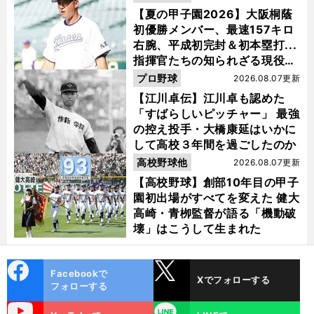
【夏の甲子園2026】大阪桐蔭
初優勝メンバー、最速157キロ
右腕、平成初完封＆初本塁打...
指揮官たちの知られざる現役時
代
プロ野球
2026.08.07更新
【江川卓伝】江川卓も認めた
「すばらしいピッチャー」 最強
の控え投手・大橋康延はいかに
して高校３年間を過ごしたのか
高校野球他
2026.08.07更新
【高校野球】創部10年目の甲子
園初出場がすべてを変えた 健大
高崎・青栁監督が語る「機動破
壊」はこうして生まれた
cebo
X
Facebookで
Xでフォローする
ok
フォローする
uTube
LINE