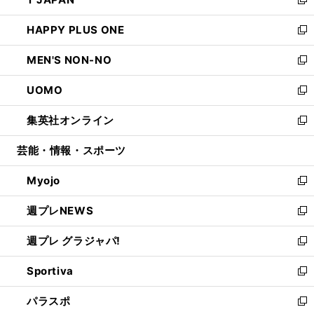
ド
ィ
い
新
開
ウ
ン
ウ
し
HAPPY PLUS ONE
く
で
ド
ィ
い
新
開
ウ
ン
ウ
し
MEN'S NON-NO
く
で
ド
ィ
い
新
開
ウ
ン
ウ
し
UOMO
く
で
ド
ィ
い
新
開
ウ
ン
ウ
し
集英社オンライン
く
で
ド
ィ
い
新
開
ウ
ン
ウ
し
芸能・情報・スポーツ
く
で
ド
ィ
い
開
ウ
ン
ウ
Myojo
く
で
ド
ィ
新
開
ウ
ン
し
週プレNEWS
く
で
ド
い
新
開
ウ
ウ
し
週プレ グラジャパ!
く
で
ィ
い
新
開
ン
ウ
し
Sportiva
く
ド
ィ
い
新
ウ
ン
ウ
し
パラスポ
で
ド
ィ
い
新