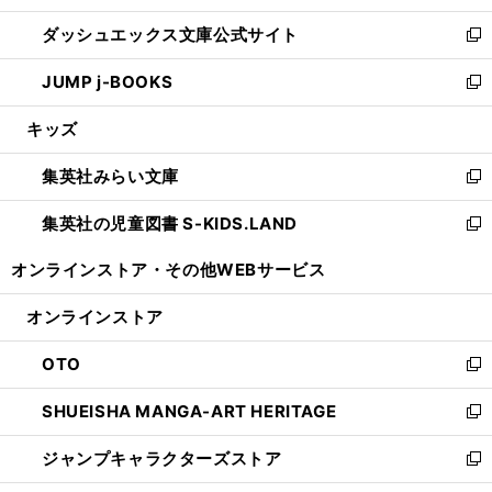
開
ン
ウ
し
ダッシュエックス文庫公式サイト
く
ド
ィ
い
新
ウ
ン
ウ
し
JUMP j-BOOKS
で
ド
ィ
い
新
開
ウ
ン
ウ
し
キッズ
く
で
ド
ィ
い
開
ウ
ン
ウ
集英社みらい文庫
く
で
ド
ィ
新
開
ウ
ン
し
集英社の児童図書 S-KIDS.LAND
く
で
ド
い
新
開
ウ
ウ
し
オンラインストア・
その他WEBサービス
く
で
ィ
い
開
ン
ウ
オンラインストア
く
ド
ィ
ウ
ン
OTO
で
ド
新
開
ウ
し
SHUEISHA MANGA-ART HERITAGE
く
で
い
新
開
ウ
し
ジャンプキャラクターズストア
く
ィ
い
新
ン
ウ
し