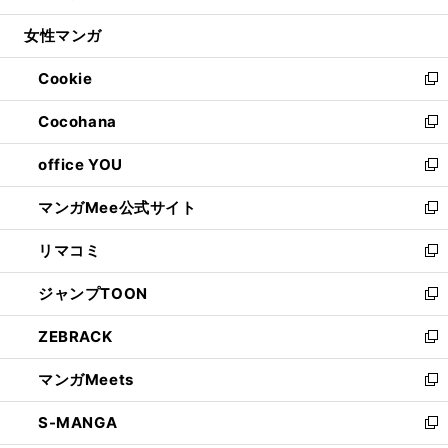
開
ウ
ン
ウ
し
女性マンガ
く
で
ド
ィ
い
開
ウ
ン
ウ
Cookie
く
で
ド
ィ
新
開
ウ
ン
し
Cocohana
く
で
ド
い
新
開
ウ
ウ
し
office YOU
く
で
ィ
い
新
開
ン
ウ
し
マンガMee公式サイト
く
ド
ィ
い
新
ウ
ン
ウ
し
リマコミ
で
ド
ィ
い
新
開
ウ
ン
ウ
し
ジャンプTOON
く
で
ド
ィ
い
新
開
ウ
ン
ウ
し
ZEBRACK
く
で
ド
ィ
い
新
開
ウ
ン
ウ
し
マンガMeets
く
で
ド
ィ
い
新
開
ウ
ン
ウ
し
S-MANGA
く
で
ド
ィ
い
新
開
ウ
ン
ウ
し