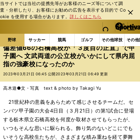
当サイトでは当社の提携先等がお客様のニーズ等について調
査・分析したり、お客様にお勧めの広告を表⽰する⽬的で Co
閉じ
okie を使⽤する場合があります。
詳しくはこちら
る
マイペ
web Sportiva (webスポルティーバ)
検索
メニュ
we
ー
野球の記事一覧
高校野球他
偏差値66の石橋高校が
b
ジ
野球
サッカー
競馬
ゴルフ
その他球技
その他
ス
偏差値66の石橋高校が「３度目の正直」で甲
ポ
子園へ 文武両道の公立校がいかにして県内屈
ル
指の強豪校になったのか
テ
ィ
2023年03月21日 06:45 公開
2023年03月21日 06:49 更新
ー
バ
高木遊●文・写真 text & photo by Takagi Yu
21世紀枠の意義をあらためて感じさせるチームだ。セ
ンバツ甲子園の大会4日目（３月21日）の第1試合に登場
する栃木県立石橋高校を何度か取材させてもらったが、
いつもそんな思いに駆られる。飾り気のないどこにでも
いそうな高校生たちが、さまざまな積み重ねを経て夢舞