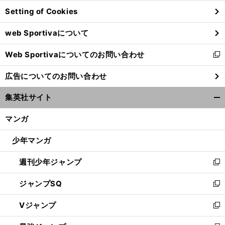
ン
Setting of Cookies
ド
ウ
web Sportivaについて
で
開
Web Sportivaについてのお問い合わせ
く
新
し
広告についてのお問い合わせ
い
ウ
集英社サイト
ィ
開
ン
く/
マンガ
ド
閉
ウ
じ
少年マンガ
で
る
開
週刊少年ジャンプ
く
新
し
ジャンプSQ
い
新
ウ
し
Vジャンプ
ィ
い
新
ン
ウ
し