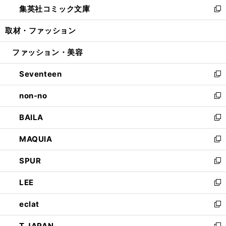
集英社コミック文庫
く
で
ド
ィ
い
新
開
ウ
ン
ウ
し
取材・ファッション
く
で
ド
ィ
い
開
ウ
ン
ウ
ファッション・美容
く
で
ド
ィ
開
ウ
ン
Seventeen
く
で
ド
新
開
ウ
し
non-no
く
で
い
新
開
ウ
し
BAILA
く
ィ
い
新
ン
ウ
し
MAQUIA
ド
ィ
い
新
ウ
ン
ウ
し
SPUR
で
ド
ィ
い
新
開
ウ
ン
ウ
し
LEE
く
で
ド
ィ
い
新
開
ウ
ン
ウ
し
eclat
く
で
ド
ィ
い
新
開
ウ
ン
ウ
し
T JAPAN
く
で