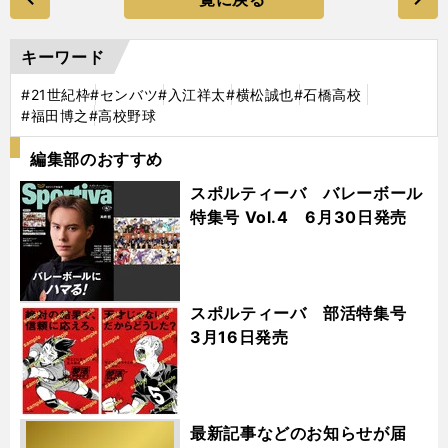
キーワード
#21世紀枠
#センバツ
#入江祥太
#横松誠也
#石橋高校
#福田博之
#高校野球
編集部のおすすめ
スポルティーバ バレーボール
特集号 Vol.4 6月30日発売
スポルティーバ 部活特集号
3月16日発売
最新記事などのお知らせが届