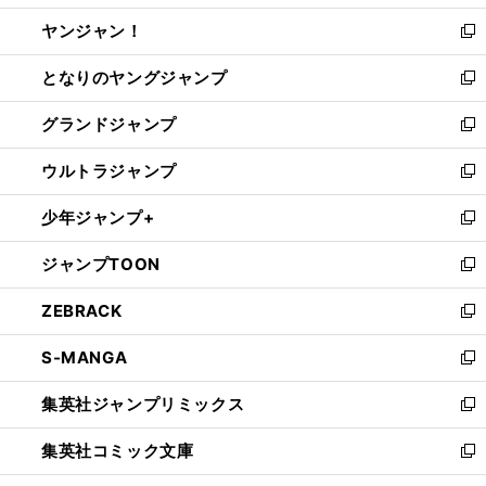
開
ウ
ウ
し
ヤンジャン！
く
で
ィ
い
新
開
ン
ウ
し
となりのヤングジャンプ
く
ド
ィ
い
新
ウ
ン
ウ
し
グランドジャンプ
で
ド
ィ
い
新
開
ウ
ン
ウ
し
ウルトラジャンプ
く
で
ド
ィ
い
新
開
ウ
ン
ウ
し
少年ジャンプ+
く
で
ド
ィ
い
新
開
ウ
ン
ウ
し
ジャンプTOON
く
で
ド
ィ
い
新
開
ウ
ン
ウ
し
ZEBRACK
く
で
ド
ィ
い
新
開
ウ
ン
ウ
し
S-MANGA
く
で
ド
ィ
い
新
開
ウ
ン
ウ
し
集英社ジャンプリミックス
く
で
ド
ィ
い
新
開
ウ
ン
ウ
し
集英社コミック文庫
く
で
ド
ィ
い
新
開
ウ
ン
ウ
し