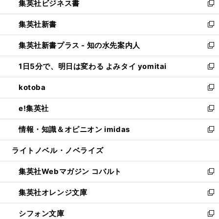
集英社ビジネス書
く
で
ド
い
新
開
ウ
ウ
し
集英社新書
く
で
ィ
い
新
開
ン
ウ
し
集英社新書プラス - 知の水先案内人
く
ド
ィ
い
新
ウ
ン
ウ
し
1日5分で、明日は変わる よみタイ yomitai
で
ド
ィ
い
新
開
ウ
ン
ウ
し
kotoba
く
で
ド
ィ
い
新
開
ウ
ン
ウ
し
e!集英社
く
で
ド
ィ
い
新
開
ウ
ン
ウ
し
情報・知識＆オピニオン imidas
く
で
ド
ィ
い
新
開
ウ
ン
ウ
し
ライトノベル・ノベライズ
く
で
ド
ィ
い
開
ウ
ン
ウ
集英社Webマガジン コバルト
く
で
ド
ィ
新
開
ウ
ン
し
集英社オレンジ文庫
く
で
ド
い
新
開
ウ
ウ
し
シフォン文庫
く
で
ィ
い
新