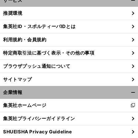
サービス
開
く/
推奨環境
閉
じ
集英社ID・スポルティーバIDとは
る
利用規約・会員規約
特定商取引法に基づく表示・その他の事項
ブラウザプッシュ通知について
サイトマップ
企業情報
開
く/
集英社ホームページ
新
閉
し
じ
集英社プライバシーガイドライン
い
る
ウ
SHUEISHA Privacy Guideline
ィ