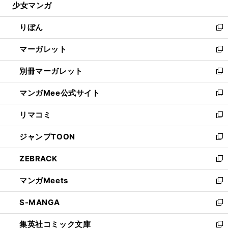
少女マンガ
く
で
ド
ィ
い
開
ウ
ン
ウ
りぼん
く
で
ド
ィ
新
開
ウ
ン
し
マーガレット
く
で
ド
い
新
開
ウ
ウ
し
別冊マーガレット
く
で
ィ
い
新
開
ン
ウ
し
マンガMee公式サイト
く
ド
ィ
い
新
ウ
ン
ウ
し
リマコミ
で
ド
ィ
い
新
開
ウ
ン
ウ
し
ジャンプTOON
く
で
ド
ィ
い
新
開
ウ
ン
ウ
し
ZEBRACK
く
で
ド
ィ
い
新
開
ウ
ン
ウ
し
マンガMeets
く
で
ド
ィ
い
新
開
ウ
ン
ウ
し
S-MANGA
く
で
ド
ィ
い
新
開
ウ
ン
ウ
し
集英社コミック文庫
く
で
ド
ィ
い
新