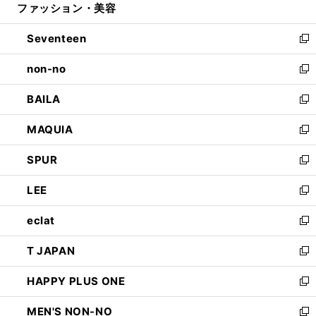
ファッション・美容
く
で
ド
ィ
開
ウ
ン
Seventeen
く
で
ド
新
開
ウ
し
non-no
く
で
い
新
開
ウ
し
BAILA
く
ィ
い
新
ン
ウ
し
MAQUIA
ド
ィ
い
新
ウ
ン
ウ
し
SPUR
で
ド
ィ
い
新
開
ウ
ン
ウ
し
LEE
く
で
ド
ィ
い
新
開
ウ
ン
ウ
し
eclat
く
で
ド
ィ
い
新
開
ウ
ン
ウ
し
T JAPAN
く
で
ド
ィ
い
新
開
ウ
ン
ウ
し
HAPPY PLUS ONE
く
で
ド
ィ
い
新
開
ウ
ン
ウ
し
MEN'S NON-NO
く
で
ド
ィ
い
新