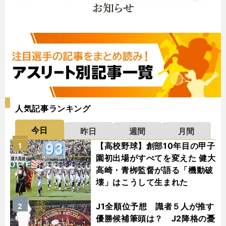
人気記事ランキング
今日
昨日
週間
月間
【高校野球】創部10年目の甲子
1
園初出場がすべてを変えた 健大
高崎・青栁監督が語る「機動破
壊」はこうして生まれた
J1全順位予想 識者５人が推す
2
優勝候補筆頭は？ J2降格の憂