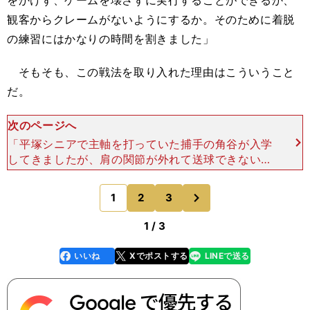
をかけず、ゲームを壊さずに実行することができるか、
観客からクレームがないようにするか。そのために着脱
の練習にはかなりの時間を割きました」
そもそも、この戦法を取り入れた理由はこういうこと
だ。
次のページへ
「平塚シニアで主軸を打っていた捕手の角谷が入学
してきましたが、肩の関節が外れて送球できない状
態でした。そうかといって、彼は中心選手ですから
メンバーから外すわけには行きません。そこで相手
次
1
2
3
のページへ
の走者が出たら、
1 / 3
いいね
Xでポストする
LINEで送る
line
faceboo
x
k