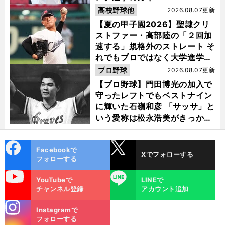
高校野球他
2026.08.07更新
【夏の甲子園2026】聖隷クリ
ストファー・高部陸の「２回加
速する」規格外のストレート そ
れでもプロではなく大学進学を
選ぶ理由
プロ野球
2026.08.07更新
【プロ野球】門田博光の加入で
守ったレフトでもベストナイン
に輝いた石嶺和彦 「サッサ」と
いう愛称は松永浩美がきっか
け？
cebo
X
Facebookで
Xでフォローする
ok
フォローする
uTube
LINE
YouTubeで
LINEで
チャンネル登録
アカウント追加
stagra
Instagramで
m
フォローする