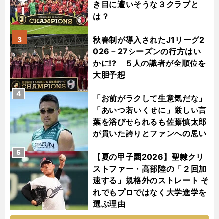
き目に遭いそうな３クラブと
は？
秋春制が導入されたJ1リーグ2
3
026－27シーズンの行方はい
かに!? ５人の識者が全順位を
大胆予想
4
「お前がラクして生意気だな」
「あいつ若いくせに」厳しい言
葉を浴びせられるも佐藤慎太郎
が貫いた誇りとファンへの思い
5
【夏の甲子園2026】聖隷クリ
ストファー・高部陸の「２回加
速する」規格外のストレート そ
れでもプロではなく大学進学を
選ぶ理由