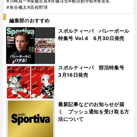
#川崎真一
#後藤宏基
#斉藤澪生
#横浜創学館
#海老名
#角谷楓太
#高校野球
編集部のおすすめ
スポルティーバ バレーボール
特集号 Vol.4 6月30日発売
スポルティーバ 部活特集号
3月16日発売
最新記事などのお知らせが届
く プッシュ通知を受け取る方
法について