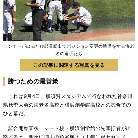
ランナーが出るたび部員総出でポジション変更の準備をする海老
名の選手たち
この記事に関連する写真を見る
勝つための最善策
これは9月4日、横須賀スタジアムで行なわれた神奈川
県秋季大会の海老名高校と横浜創学館高校との試合での
ひと幕だ。
試合開始直後、シード校・横浜創学館の先頭打者が出
塁すると、即座に捕手の角谷楓太（１年）がセカンド