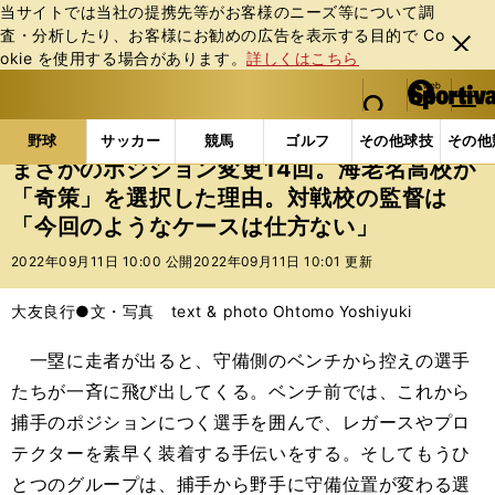
当サイトでは当社の提携先等がお客様のニーズ等について調
査・分析したり、お客様にお勧めの広告を表⽰する⽬的で Co
閉じ
okie を使⽤する場合があります。
詳しくはこちら
る
マイペ
web Sportiva (webスポルティーバ)
検索
メニュ
we
ー
野球の記事一覧
高校野球他
まさかのポジション変更
b
ジ
野球
サッカー
競馬
ゴルフ
その他球技
その他
ス
まさかのポジション変更14回。海老名高校が
ポ
「奇策」を選択した理由。対戦校の監督は
ル
「今回のようなケースは仕方ない」
テ
ィ
2022年09月11日 10:00 公開
2022年09月11日 10:01 更新
ー
バ
大友良行●文・写真 text & photo Ohtomo Yoshiyuki
一塁に走者が出ると、守備側のベンチから控えの選手
たちが一斉に飛び出してくる。ベンチ前では、これから
捕手のポジションにつく選手を囲んで、レガースやプロ
テクターを素早く装着する手伝いをする。そしてもうひ
とつのグループは、捕手から野手に守備位置が変わる選