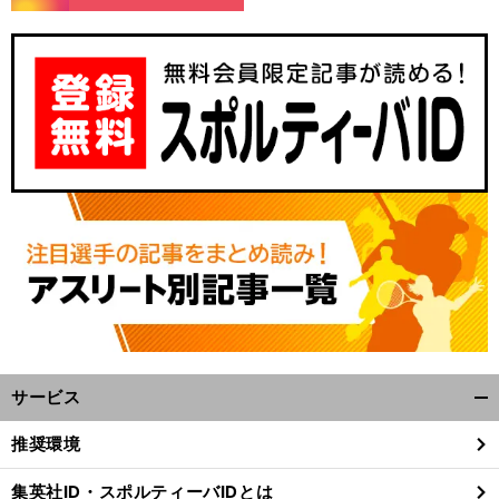
。
前
へ
サービス
開
く/
推奨環境
閉
じ
集英社ID・スポルティーバIDとは