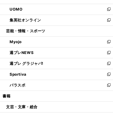
開
ウ
ン
ウ
し
UOMO
く
で
ド
ィ
い
新
開
ウ
ン
ウ
し
集英社オンライン
く
で
ド
ィ
い
新
開
ウ
ン
ウ
し
芸能・情報・スポーツ
く
で
ド
ィ
い
開
ウ
ン
ウ
Myojo
く
で
ド
ィ
新
開
ウ
ン
し
週プレNEWS
く
で
ド
い
新
開
ウ
ウ
し
週プレ グラジャパ!
く
で
ィ
い
新
開
ン
ウ
し
Sportiva
く
ド
ィ
い
新
ウ
ン
ウ
し
パラスポ
で
ド
ィ
い
新
開
ウ
ン
ウ
し
書籍
く
で
ド
ィ
い
開
ウ
ン
ウ
文芸・文庫・総合
く
で
ド
ィ
開
ウ
ン