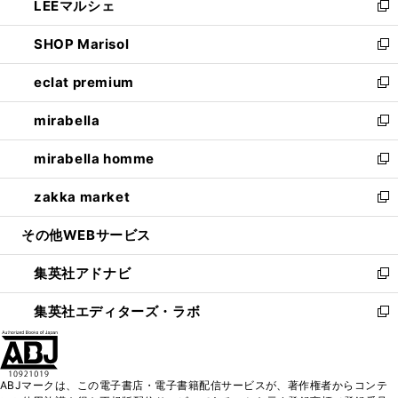
LEEマルシェ
く
で
ド
ィ
い
新
開
ウ
ン
ウ
し
SHOP Marisol
く
で
ド
ィ
い
新
開
ウ
ン
ウ
し
eclat premium
く
で
ド
ィ
い
新
開
ウ
ン
ウ
し
mirabella
く
で
ド
ィ
い
新
開
ウ
ン
ウ
し
mirabella homme
く
で
ド
ィ
い
新
開
ウ
ン
ウ
し
zakka market
く
で
ド
ィ
い
新
開
ウ
ン
ウ
し
その他WEBサービス
く
で
ド
ィ
い
開
ウ
ン
ウ
集英社アドナビ
く
で
ド
ィ
新
開
ウ
ン
し
集英社エディターズ・ラボ
く
で
ド
い
新
開
ウ
ウ
し
く
で
ィ
い
開
ン
ウ
ABJマークは、この電子書店・電子書籍配信サービスが、著作権者からコンテ
く
ド
ィ