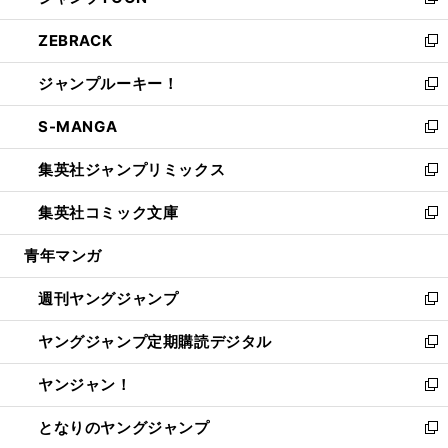
い
新
開
ウ
ン
ウ
し
ZEBRACK
く
で
ド
ィ
い
新
開
ウ
ン
ウ
し
ジャンプルーキー！
く
で
ド
ィ
い
新
開
ウ
ン
ウ
し
S-MANGA
く
で
ド
ィ
い
新
開
ウ
ン
ウ
し
集英社ジャンプリミックス
く
で
ド
ィ
い
新
開
ウ
ン
ウ
し
集英社コミック文庫
く
で
ド
ィ
い
新
開
ウ
ン
ウ
し
青年マンガ
く
で
ド
ィ
い
開
ウ
ン
ウ
週刊ヤングジャンプ
く
で
ド
ィ
新
開
ウ
ン
し
ヤングジャンプ定期購読デジタル
く
で
ド
い
新
開
ウ
ウ
し
ヤンジャン！
く
で
ィ
い
新
開
ン
ウ
し
となりのヤングジャンプ
く
ド
ィ
い
新