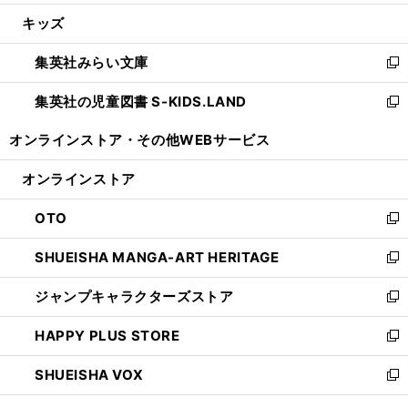
開
ウ
ン
ウ
し
キッズ
く
で
ド
ィ
い
開
ウ
ン
ウ
集英社みらい文庫
く
で
ド
ィ
新
開
ウ
ン
し
集英社の児童図書 S-KIDS.LAND
く
で
ド
い
新
開
ウ
ウ
し
オンラインストア・
その他WEBサービス
く
で
ィ
い
開
ン
ウ
オンラインストア
く
ド
ィ
ウ
ン
OTO
で
ド
新
開
ウ
し
SHUEISHA MANGA-ART HERITAGE
く
で
い
新
開
ウ
し
ジャンプキャラクターズストア
く
ィ
い
新
ン
ウ
し
HAPPY PLUS STORE
ド
ィ
い
新
ウ
ン
ウ
し
SHUEISHA VOX
で
ド
ィ
い
新
開
ウ
ン
ウ
し