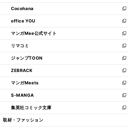
開
ウ
ン
し
Cocohana
く
で
ド
い
新
開
ウ
ウ
し
office YOU
く
で
ィ
い
新
開
ン
ウ
し
マンガMee公式サイト
く
ド
ィ
い
新
ウ
ン
ウ
し
リマコミ
で
ド
ィ
い
新
開
ウ
ン
ウ
し
ジャンプTOON
く
で
ド
ィ
い
新
開
ウ
ン
ウ
し
ZEBRACK
く
で
ド
ィ
い
新
開
ウ
ン
ウ
し
マンガMeets
く
で
ド
ィ
い
新
開
ウ
ン
ウ
し
S-MANGA
く
で
ド
ィ
い
新
開
ウ
ン
ウ
し
集英社コミック文庫
く
で
ド
ィ
い
新
開
ウ
ン
ウ
し
取材・ファッション
く
で
ド
ィ
い
開
ウ
ン
ウ