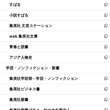
すばる
く
で
ド
新
開
ウ
し
小説すばる
く
で
い
新
開
ウ
し
集英社 文芸ステーション
く
ィ
い
新
ン
ウ
し
web 集英社文庫
ド
ィ
い
新
ウ
ン
ウ
し
青春と読書
で
ド
ィ
い
新
開
ウ
ン
ウ
し
アジア人物史
く
で
ド
ィ
い
新
開
ウ
ン
ウ
し
学芸・ノンフィクション・新書
く
で
ド
ィ
い
開
ウ
ン
ウ
集英社学芸部 - 学芸・ノンフィクション
く
で
ド
ィ
新
開
ウ
ン
し
集英社ビジネス書
く
で
ド
い
新
開
ウ
ウ
し
集英社新書
く
で
ィ
い
新
開
ン
ウ
し
く