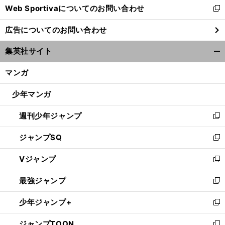
Web Sportivaについてのお問い合わせ
く
新
し
広告についてのお問い合わせ
い
ウ
集英社サイト
ィ
開
ン
く/
マンガ
ド
閉
ウ
じ
少年マンガ
で
る
開
週刊少年ジャンプ
く
新
し
ジャンプSQ
い
新
ウ
し
Vジャンプ
ィ
い
新
ン
ウ
し
最強ジャンプ
ド
ィ
い
新
ウ
ン
ウ
し
少年ジャンプ+
で
ド
ィ
い
新
開
ウ
ン
ウ
し
ジャンプTOON
く
で
ド
ィ