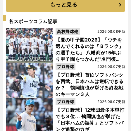
もっと見る
各スポーツコラム記事
高校野球他
2026.08.08更新
【夏の甲子園2026】「ウチを
選んでくれるのは『Ｂランク』
の選手たち」 八幡商が15年ぶ
り甲子園をつかんだ"名門復
活"の舞台裏
プロ野球
2026.08.07更新
【プロ野球】首位ソフトバンク
を西武、日本ハムは逆転できる
か？ 鶴岡慎也が挙げる終盤戦
のキーマン３人
プロ野球
2026.08.07更新
【プロ野球】12球団最多本塁打
でも３位... 鶴岡慎也が挙げた
「日本ハムの誤算」とソフトバ
ンク追撃のカギ