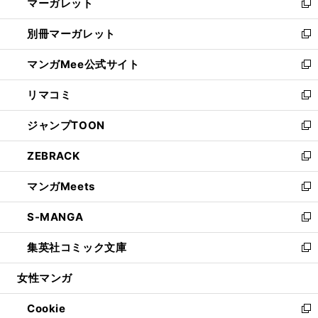
マーガレット
く
で
ド
い
新
開
ウ
ウ
し
別冊マーガレット
く
で
ィ
い
新
開
ン
ウ
し
マンガMee公式サイト
く
ド
ィ
い
新
ウ
ン
ウ
し
リマコミ
で
ド
ィ
い
新
開
ウ
ン
ウ
し
ジャンプTOON
く
で
ド
ィ
い
新
開
ウ
ン
ウ
し
ZEBRACK
く
で
ド
ィ
い
新
開
ウ
ン
ウ
し
マンガMeets
く
で
ド
ィ
い
新
開
ウ
ン
ウ
し
S-MANGA
く
で
ド
ィ
い
新
開
ウ
ン
ウ
し
集英社コミック文庫
く
で
ド
ィ
い
新
開
ウ
ン
ウ
し
女性マンガ
く
で
ド
ィ
い
開
ウ
ン
ウ
Cookie
く
で
ド
ィ
新