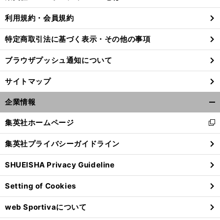
る
利用規約・会員規約
特定商取引法に基づく表示・その他の事項
ブラウザプッシュ通知について
サイトマップ
企業情報
開
く/
集英社ホームページ
新
閉
し
じ
集英社プライバシーガイドライン
い
る
ウ
SHUEISHA Privacy Guideline
ィ
ン
Setting of Cookies
ド
ウ
web Sportivaについて
で
開