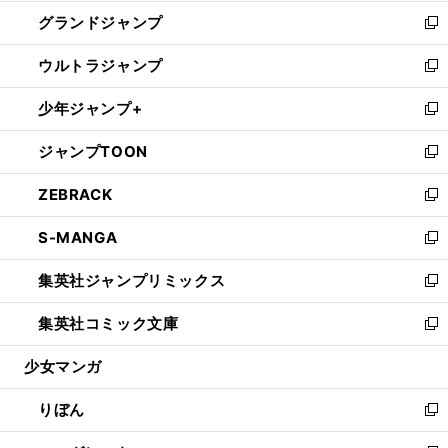
ウ
ン
ウ
し
グランドジャンプ
で
ド
ィ
い
新
開
ウ
ン
ウ
し
ウルトラジャンプ
く
で
ド
ィ
い
新
開
ウ
ン
ウ
し
少年ジャンプ+
く
で
ド
ィ
い
新
開
ウ
ン
ウ
し
ジャンプTOON
く
で
ド
ィ
い
新
開
ウ
ン
ウ
し
ZEBRACK
く
で
ド
ィ
い
新
開
ウ
ン
ウ
し
S-MANGA
く
で
ド
ィ
い
新
開
ウ
ン
ウ
し
集英社ジャンプリミックス
く
で
ド
ィ
い
新
開
ウ
ン
ウ
し
集英社コミック文庫
く
で
ド
ィ
い
新
開
ウ
ン
ウ
し
少女マンガ
く
で
ド
ィ
い
開
ウ
ン
ウ
りぼん
く
で
ド
ィ
新
開
ウ
ン
し