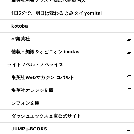
集英社新書プラス - 知の水先案内人
ド
ィ
い
新
ウ
ン
ウ
し
1日5分で、明日は変わる よみタイ yomitai
で
ド
ィ
い
新
開
ウ
ン
ウ
し
kotoba
く
で
ド
ィ
い
新
開
ウ
ン
ウ
し
e!集英社
く
で
ド
ィ
い
新
開
ウ
ン
ウ
し
情報・知識＆オピニオン imidas
く
で
ド
ィ
い
新
開
ウ
ン
ウ
し
ライトノベル・ノベライズ
く
で
ド
ィ
い
開
ウ
ン
ウ
集英社Webマガジン コバルト
く
で
ド
ィ
新
開
ウ
ン
し
集英社オレンジ文庫
く
で
ド
い
新
開
ウ
ウ
し
シフォン文庫
く
で
ィ
い
新
開
ン
ウ
し
ダッシュエックス文庫公式サイト
く
ド
ィ
い
新
ウ
ン
ウ
し
JUMP j-BOOKS
で
ド
ィ
い
新