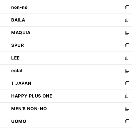
開
ウ
し
non-no
く
で
い
新
開
ウ
し
BAILA
く
ィ
い
新
ン
ウ
し
MAQUIA
ド
ィ
い
新
ウ
ン
ウ
し
SPUR
で
ド
ィ
い
新
開
ウ
ン
ウ
し
LEE
く
で
ド
ィ
い
新
開
ウ
ン
ウ
し
eclat
く
で
ド
ィ
い
新
開
ウ
ン
ウ
し
T JAPAN
く
で
ド
ィ
い
新
開
ウ
ン
ウ
し
HAPPY PLUS ONE
く
で
ド
ィ
い
新
開
ウ
ン
ウ
し
MEN'S NON-NO
く
で
ド
ィ
い
新
開
ウ
ン
ウ
し
UOMO
く
で
ド
ィ
い
新
開
ウ
ン
ウ
し