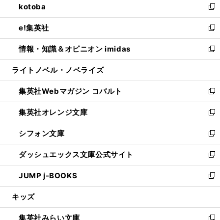
kotoba
く
で
ド
ィ
い
新
開
ウ
ン
ウ
し
e!集英社
く
で
ド
ィ
い
新
開
ウ
ン
ウ
し
情報・知識＆オピニオン imidas
く
で
ド
ィ
い
新
開
ウ
ン
ウ
し
ライトノベル・ノベライズ
く
で
ド
ィ
い
開
ウ
ン
ウ
集英社Webマガジン コバルト
く
で
ド
ィ
新
開
ウ
ン
し
集英社オレンジ文庫
く
で
ド
い
新
開
ウ
ウ
し
シフォン文庫
く
で
ィ
い
新
開
ン
ウ
し
ダッシュエックス文庫公式サイト
く
ド
ィ
い
新
ウ
ン
ウ
し
JUMP j-BOOKS
で
ド
ィ
い
新
開
ウ
ン
ウ
し
キッズ
く
で
ド
ィ
い
開
ウ
ン
ウ
集英社みらい文庫
く
で
ド
ィ
新