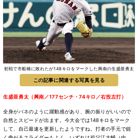
初戦で市船橋に敗れたが148キロをマークした興南の生盛亜勇太
この記事に関連する写真を見る
生盛亜勇太（興南／177センチ・74キロ／右投左打）
全身がバネのように躍動感があり、腕の振りがいいので
自然とスピードが出ます。今大会では148キロをマーク
して、自己最速を更新したようですね。打者の手元で鋭
く曲がるスライダーもよく、いずれは祖父江大輔（中