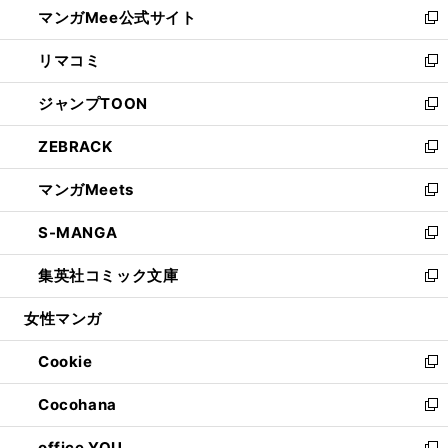
マンガMee公式サイト
く
ド
ィ
い
新
ウ
ン
ウ
し
リマコミ
で
ド
ィ
い
新
開
ウ
ン
ウ
し
ジャンプTOON
く
で
ド
ィ
い
新
開
ウ
ン
ウ
し
ZEBRACK
く
で
ド
ィ
い
新
開
ウ
ン
ウ
し
マンガMeets
く
で
ド
ィ
い
新
開
ウ
ン
ウ
し
S-MANGA
く
で
ド
ィ
い
新
開
ウ
ン
ウ
し
集英社コミック文庫
く
で
ド
ィ
い
新
開
ウ
ン
ウ
し
女性マンガ
く
で
ド
ィ
い
開
ウ
ン
ウ
Cookie
く
で
ド
ィ
新
開
ウ
ン
し
Cocohana
く
で
ド
い
新
開
ウ
ウ
し
office YOU
く
で