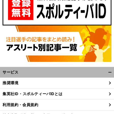
サービス
開
く/
推奨環境
閉
じ
集英社ID・スポルティーバIDとは
る
利用規約・会員規約