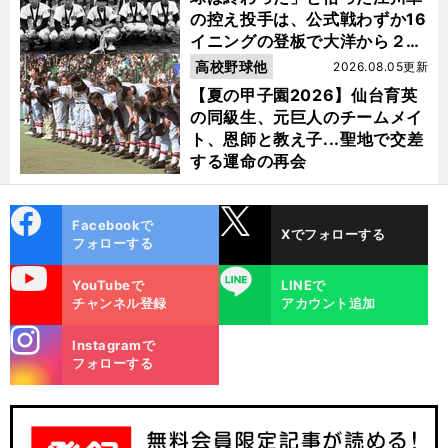
の控え投手は、公式戦わずか16
イニングの登板で大洋から２位
指名を受けた
高校野球他
2026.08.05更新
【夏の甲子園2026】仙台育英
の同級生、元巨人のチームメイ
ト、恩師と教え子...聖地で交差
する運命の再会
cebo
X
Facebookで
Xでフォローする
ok
フォローする
uTube
LINE
YouTubeで
LINEで
チャンネル登録
アカウント追加
stagra
Instagramで
m
フォローする