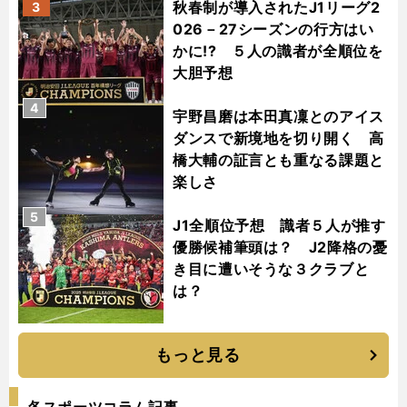
秋春制が導入されたJ1リーグ2
3
026－27シーズンの行方はい
かに!? ５人の識者が全順位を
大胆予想
4
宇野昌磨は本田真凜とのアイス
ダンスで新境地を切り開く 高
橋大輔の証言とも重なる課題と
楽しさ
5
J1全順位予想 識者５人が推す
優勝候補筆頭は？ J2降格の憂
き目に遭いそうな３クラブと
は？
もっと見る