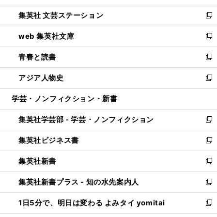
開
ウ
し
集英社 文芸ステーション
く
ィ
い
新
ン
ウ
し
web 集英社文庫
ド
ィ
い
新
ウ
ン
ウ
し
青春と読書
で
ド
ィ
い
新
開
ウ
ン
ウ
し
アジア人物史
く
で
ド
ィ
い
新
開
ウ
ン
ウ
し
学芸・ノンフィクション・新書
く
で
ド
ィ
い
開
ウ
ン
ウ
集英社学芸部 - 学芸・ノンフィクション
く
で
ド
ィ
新
開
ウ
ン
し
集英社ビジネス書
く
で
ド
い
新
開
ウ
ウ
し
集英社新書
く
で
ィ
い
新
開
ン
ウ
し
集英社新書プラス - 知の水先案内人
く
ド
ィ
い
新
ウ
ン
ウ
し
1日5分で、明日は変わる よみタイ yomitai
で
ド
ィ
い
新
開
ウ
ン
ウ
し