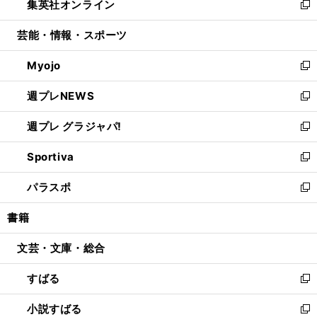
集英社オンライン
く
で
ド
ィ
い
新
開
ウ
ン
ウ
し
芸能・情報・スポーツ
く
で
ド
ィ
い
開
ウ
ン
ウ
Myojo
く
で
ド
ィ
新
開
ウ
ン
し
週プレNEWS
く
で
ド
い
新
開
ウ
ウ
し
週プレ グラジャパ!
く
で
ィ
い
新
開
ン
ウ
し
Sportiva
く
ド
ィ
い
新
ウ
ン
ウ
し
パラスポ
で
ド
ィ
い
新
開
ウ
ン
ウ
し
書籍
く
で
ド
ィ
い
開
ウ
ン
ウ
文芸・文庫・総合
く
で
ド
ィ
開
ウ
ン
すばる
く
で
ド
新
開
ウ
し
小説すばる
く
で
い
新