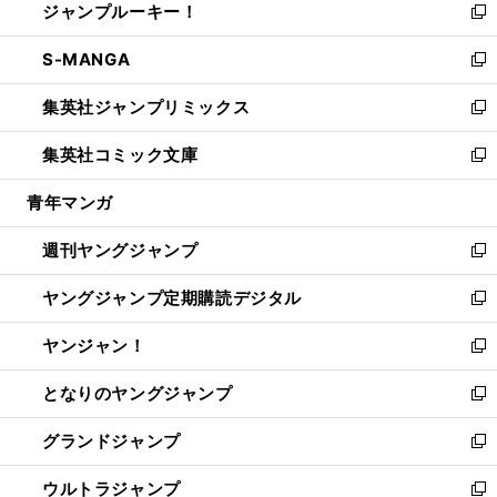
ジャンプルーキー！
く
で
ド
ィ
い
新
開
ウ
ン
ウ
し
S-MANGA
く
で
ド
ィ
い
新
開
ウ
ン
ウ
し
集英社ジャンプリミックス
く
で
ド
ィ
い
新
開
ウ
ン
ウ
し
集英社コミック文庫
く
で
ド
ィ
い
新
開
ウ
ン
ウ
し
青年マンガ
く
で
ド
ィ
い
開
ウ
ン
ウ
週刊ヤングジャンプ
く
で
ド
ィ
新
開
ウ
ン
し
ヤングジャンプ定期購読デジタル
く
で
ド
い
新
開
ウ
ウ
し
ヤンジャン！
く
で
ィ
い
新
開
ン
ウ
し
となりのヤングジャンプ
く
ド
ィ
い
新
ウ
ン
ウ
し
グランドジャンプ
で
ド
ィ
い
新
開
ウ
ン
ウ
し
ウルトラジャンプ
く
で
ド
ィ
い
新