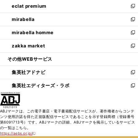
ウ
し
eclat premium
く
で
ド
ィ
い
新
開
ウ
ン
ウ
し
mirabella
く
で
ド
ィ
い
新
開
ウ
ン
ウ
し
mirabella homme
く
で
ド
ィ
い
新
開
ウ
ン
ウ
し
zakka market
く
で
ド
ィ
い
新
開
ウ
ン
ウ
し
その他WEBサービス
く
で
ド
ィ
い
開
ウ
ン
ウ
集英社アドナビ
く
で
ド
ィ
新
開
ウ
ン
し
集英社エディターズ・ラボ
く
で
ド
い
新
開
ウ
ウ
し
く
で
ィ
い
開
ン
ウ
ABJマークは、この電子書店・電子書籍配信サービスが、著作権者からコンテ
く
ド
ィ
ンツ使用許諾を得た正規版配信サービスであることを示す登録商標（登録番号
ウ
ン
第6091713号）です。ABJマークの詳細、ABJマークを掲示しているサービス
で
ド
の一覧はこちら。
開
ウ
https://aebs.or.jp/
新