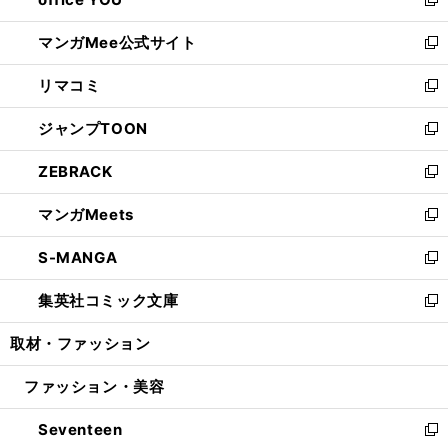
ィ
い
新
開
ン
ウ
し
マンガMee公式サイト
く
ド
ィ
い
新
ウ
ン
ウ
し
リマコミ
で
ド
ィ
い
新
開
ウ
ン
ウ
し
ジャンプTOON
く
で
ド
ィ
い
新
開
ウ
ン
ウ
し
ZEBRACK
く
で
ド
ィ
い
新
開
ウ
ン
ウ
し
マンガMeets
く
で
ド
ィ
い
新
開
ウ
ン
ウ
し
S-MANGA
く
で
ド
ィ
い
新
開
ウ
ン
ウ
し
集英社コミック文庫
く
で
ド
ィ
い
新
開
ウ
ン
ウ
し
取材・ファッション
く
で
ド
ィ
い
開
ウ
ン
ウ
ファッション・美容
く
で
ド
ィ
開
ウ
ン
Seventeen
く
で
ド
新