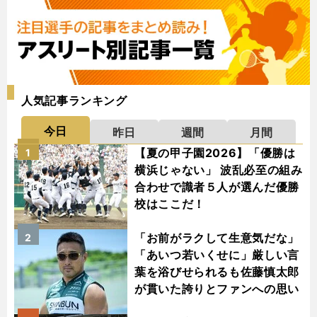
人気記事ランキング
今日
昨日
週間
月間
【夏の甲子園2026】「優勝は
1
横浜じゃない」 波乱必至の組み
合わせで識者５人が選んだ優勝
校はここだ！
「お前がラクして生意気だな」
2
「あいつ若いくせに」厳しい言
葉を浴びせられるも佐藤慎太郎
が貫いた誇りとファンへの思い