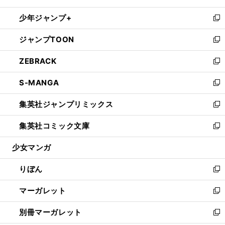
開
ウ
ン
ウ
し
少年ジャンプ+
く
で
ド
ィ
い
新
開
ウ
ン
ウ
し
ジャンプTOON
く
で
ド
ィ
い
新
開
ウ
ン
ウ
し
ZEBRACK
く
で
ド
ィ
い
新
開
ウ
ン
ウ
し
S-MANGA
く
で
ド
ィ
い
新
開
ウ
ン
ウ
し
集英社ジャンプリミックス
く
で
ド
ィ
い
新
開
ウ
ン
ウ
し
集英社コミック文庫
く
で
ド
ィ
い
新
開
ウ
ン
ウ
し
少女マンガ
く
で
ド
ィ
い
開
ウ
ン
ウ
りぼん
く
で
ド
ィ
新
開
ウ
ン
し
マーガレット
く
で
ド
い
新
開
ウ
ウ
し
別冊マーガレット
く
で
ィ
い
新
開
ン
ウ
し