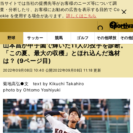
当サイトでは当社の提携先等がお客様のニーズ等について調
査・分析したり、お客様にお勧めの広告を表⽰する⽬的で Co
閉じ
okie を使⽤する場合があります。
詳しくはこちら
る
マイペ
web Sportiva (webスポルティーバ)
検索
メニュ
we
ー
野球の記事一覧
高校野球他
山本昌が甲子園で輝いた
b
ジ
野球
サッカー
競馬
ゴルフ
その他球技
その他
ス
山本昌が甲子園で輝いた11人の投手を診断。
ポ
「この夏、最大の収穫」とほれ込んだ逸材
ル
は？ (9ページ目)
テ
ィ
2022年09月08日 10:40 公開
2022年09月08日 11:18 更新
ー
バ
菊地高弘●文 text by Kikuchi Takahiro
photo by Ohtomo Yoshiyuki