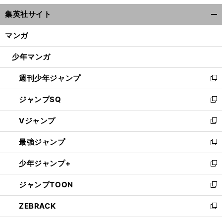
ウ
集英社サイト
ィ
開
ン
く/
マンガ
ド
閉
ウ
じ
少年マンガ
で
る
開
週刊少年ジャンプ
く
新
し
ジャンプSQ
い
新
ウ
し
Vジャンプ
ィ
い
新
ン
ウ
し
最強ジャンプ
ド
ィ
い
新
ウ
ン
ウ
し
少年ジャンプ+
で
ド
ィ
い
新
開
ウ
ン
ウ
し
ジャンプTOON
く
で
ド
ィ
い
新
開
ウ
ン
ウ
し
ZEBRACK
く
で
ド
ィ
い
新
開
ウ
ン
ウ
し