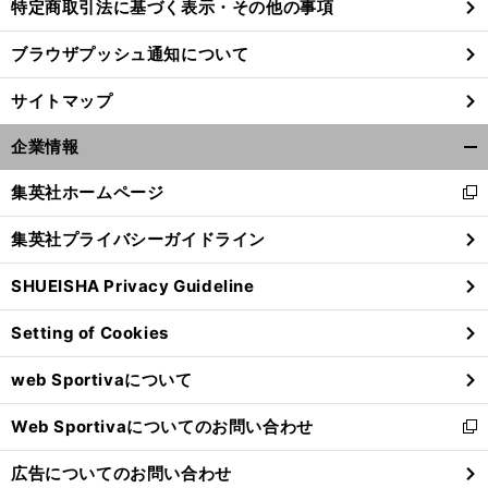
特定商取引法に基づく表示・その他の事項
ブラウザプッシュ通知について
サイトマップ
企業情報
開
く/
集英社ホームページ
新
閉
し
じ
集英社プライバシーガイドライン
い
る
ウ
SHUEISHA Privacy Guideline
ィ
ン
前
へ
Setting of Cookies
ド
ウ
web Sportivaについて
で
開
Web Sportivaについてのお問い合わせ
く
新
し
広告についてのお問い合わせ
い