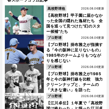
各スポーツコラム記事
高校野球他
2026.08.06更新
【高校野球】甲子園に届かなか
った全国の隠れた逸材たち 全
国を巡って見つけた"幻のスタ
ー候補"たち
プロ野球
2026.08.06更新
【プロ野球】掛布雅之が指摘す
る「今の阪神に足りないもの」
1985年のチームよりもつなが
りを感じない
プロ野球
2026.08.06更新
【プロ野球】掛布雅之が1985
年と今の阪神打線を比較 強力
クリーンナップと、チームの
「大きな違い」を語った
プロ野球
2026.08.06更新
【江川卓伝】１年夏で「高校野
球は終わった」と悟った江川卓