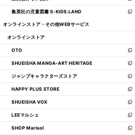
開
ウ
ン
し
集英社の児童図書 S-KIDS.LAND
く
で
ド
い
新
開
ウ
ウ
し
オンラインストア・
その他WEBサービス
く
で
ィ
い
開
ン
ウ
オンラインストア
く
ド
ィ
ウ
ン
OTO
で
ド
新
開
ウ
し
SHUEISHA MANGA-ART HERITAGE
く
で
い
新
開
ウ
し
ジャンプキャラクターズストア
く
ィ
い
新
ン
ウ
し
HAPPY PLUS STORE
ド
ィ
い
新
ウ
ン
ウ
し
SHUEISHA VOX
で
ド
ィ
い
新
開
ウ
ン
ウ
し
LEEマルシェ
く
で
ド
ィ
い
新
開
ウ
ン
ウ
し
SHOP Marisol
く
で
ド
ィ
い
新
開
ウ
ン