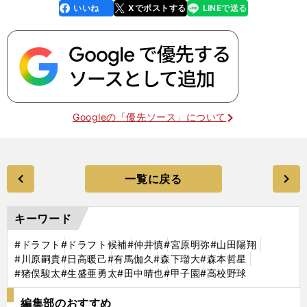
いいね
Xでポストする
LINEで送る
line
faceboo
x
k
Googleの「優先ソース」について
一覧に戻る
キーワード
#ドラフト
#ドラフト候補
#仲井慎
#宮原明弥
#山田陽翔
#川原嗣貴
#日高暖己
#有馬伽久
#森下瑠大
#森本哲星
#猪俣駿太
#生盛亜勇太
#田中晴也
#甲子園
#高校野球
編集部のおすすめ