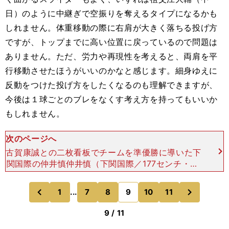
日）のように中継ぎで空振りを奪えるタイプになるかも
しれません。体重移動の際に右肩が大きく落ちる投げ方
ですが、トップまでに高い位置に戻っているので問題は
ありません。ただ、労力や再現性を考えると、両肩を平
行移動させたほうがいいのかなと感じます。細身ゆえに
反動をつけた投げ方をしたくなるのも理解できますが、
今後は１球ごとのブレをなくす考え方を持ってもいいか
もしれません。
次のページへ
古賀康誠との二枚看板でチームを準優勝に導いた下
関国際の仲井慎仲井慎（下関国際／177センチ・70
キロ／右投右打）本職はショートということです
が、ピッチャーとしても大学以上で十分にやれる素
次
1
...
7
8
9
10
11
のページへ
のページへ
材だと感じま
前
9 / 11