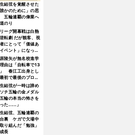
生結弦を覚醒させた
誰かのために」の思
 五輪連覇の偉業へ
道のり
リーグ開幕戦は白熱
逆転劇 だが観客、視
者にとって「価値あ
イベント」になって
たか
原陵矢が無名校進学
理由は「自転車で13
」 春江工出身とし
最初で最後のプロ野
選手となった
生結弦が一時は諦め
ソチ五輪の金メダル
五輪の本当の怖さを
った......」
生結弦、五輪連覇の
台裏 ケガで欠場中
取り組んだ「勉強」
成長