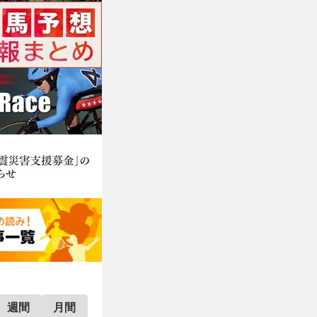
週間
月間