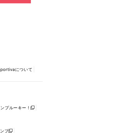
Sportivaについて
ャンプルーキー！
新
し
い
ウ
ャンプ
新