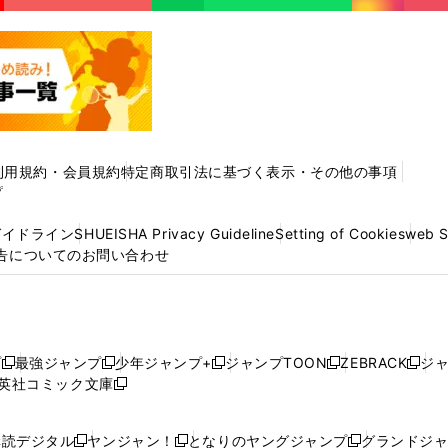
利用規約・会員規約
特定商取引法に基づく表示・その他の事項
プ
ガイドライン
SHUEISHA Privacy Guideline
Setting of Cookies
web 
告についてのお問い合わせ
プ
最強ジャンプ
少年ジャンプ+
ジャンプTOON
ZEBRACK
ジ
新
新
新
新
新
英社コミック文庫
し
新
し
し
し
し
い
い
し
い
い
い
ウ
ウ
い
ウ
ウ
ウ
購読デジタル
ヤンジャン！
となりのヤングジャンプ
グランドジ
新
新
新