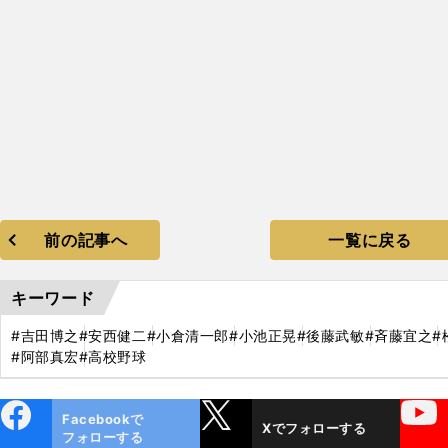
前の記事へ
一覧に戻る
キーワード
#吉田博之
#安西健二
#小倉清一郎
#小池正晃
#後藤武敏
#斉藤宜之
#
#阿部真宏
#高校野球
ebo
X
YouTube
Facebookで
Xでフォローする
ok
フォローする