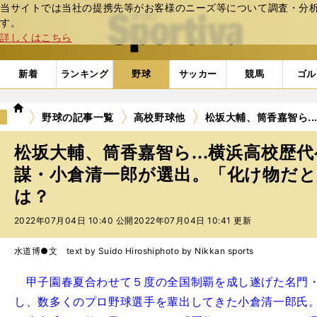
当サイトでは当社の提携先等がお客様のニーズ等について調査・分析し
web Sportiva (webスポルティーバ)
す。
詳しくはこちら
新着
ランキング
野球
サッカー
競馬
ゴル
we
野球の記事一覧
高校野球他
松坂大輔、筒香嘉智ら.
b
ス
松坂大輔、筒香嘉智ら...横浜高校歴
ポ
ル
謀・小倉清一郎が選出。「化け物だ
テ
は？
ィ
ー
2022年07月04日 10:40 公開
2022年07月04日 10:41 更新
バ
水道博●文 text by Suido Hiroshi
photo by Nikkan sports
甲子園春夏合わせて５度の全国制覇を成し遂げた名門
し、数多くのプロ野球選手を輩出してきた小倉清一郎氏