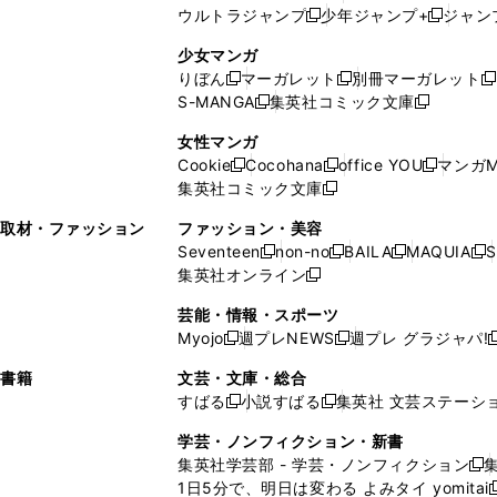
ウ
ィ
ィ
ウ
ウルトラジャンプ
少年ジャンプ+
ジャン
新
し
新
く
ィ
ン
ン
ィ
し
い
し
ン
ド
ド
ン
少女マンガ
い
ウ
い
ド
ウ
ウ
ド
りぼん
マーガレット
別冊マーガレット
新
新
新
ウ
ィ
ウ
ウ
で
で
ウ
S-MANGA
集英社コミック文庫
し
新
し
新
ィ
ン
ィ
で
開
開
で
い
し
い
し
ン
ド
ン
女性マンガ
開
く
く
開
ウ
い
ウ
い
ド
ウ
ド
Cookie
Cocohana
office YOU
マンガM
く
く
新
新
新
ィ
ウ
ィ
ウ
ウ
で
ウ
集英社コミック文庫
し
新
し
し
ン
ィ
ン
ィ
で
開
で
い
し
い
い
ド
ン
ド
ン
取材・ファッション
ファッション・美容
開
く
開
ウ
い
ウ
ウ
ウ
ド
ウ
ド
Seventeen
non-no
BAILA
MAQUIA
S
く
く
新
新
新
新
ィ
ウ
ィ
ィ
で
ウ
で
ウ
集英社オンライン
し
新
し
し
し
ン
ィ
ン
ン
開
で
開
で
い
し
い
い
い
ド
ン
ド
ド
芸能・情報・スポーツ
く
開
く
開
ウ
い
ウ
ウ
ウ
ウ
ド
ウ
ウ
Myojo
週プレNEWS
週プレ グラジャパ!
く
く
新
新
新
ィ
ウ
ィ
ィ
ィ
で
ウ
で
で
し
し
ン
ィ
ン
ン
ン
書籍
文芸・文庫・総合
開
で
開
開
い
い
ド
ン
ド
ド
ド
すばる
小説すばる
集英社 文芸ステーシ
く
開
く
く
新
新
ウ
ウ
ウ
ド
ウ
ウ
ウ
く
し
し
ィ
ィ
学芸・ノンフィクション・新書
で
ウ
で
で
で
い
い
ン
ン
集英社学芸部 - 学芸・ノンフィクション
開
で
開
開
開
新
ウ
ウ
ド
ド
1日5分で、明日は変わる よみタイ yomitai
く
開
く
く
く
し
新