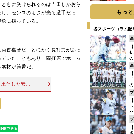
まともに受けられるのは吉田しかおら
もっと
なし、センスのよさが光る選手だっ
印象に残っている。
各スポーツコラム記
高
【
筒香嘉智だ。とにかく長打力があっ
初
っていたこともあり、両打席でホーム
の
2
高
の素材が筒香だ。
だ
【
底
「
を果たした安西
の
ともに1年生か
手
プ
年
柄な選手だった
【
だ
ト
ハ
プ
盤
【
LINEで送る
多