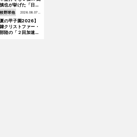
慎也が挙げた「日本
ムの誤算」とソフト
校野球他
2026.08.07更
ンク追撃のカギ
夏の甲子園2026】
新
隷クリストファー・
部陸の「２回加速す
」規格外のストレー
 それでもプロではな
大学進学を選ぶ理由
前
へ