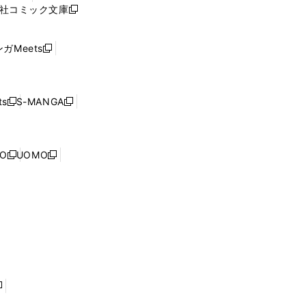
ィ
社コミック文庫
し
新
ン
い
し
ド
ウ
い
ウ
ガMeets
新
ィ
ウ
で
し
ン
ィ
開
い
ド
ン
く
ウ
ウ
ド
s
S-MANGA
新
新
ィ
で
ウ
し
し
ン
開
で
い
い
ド
く
開
ウ
ウ
ウ
NO
UOMO
く
新
新
ィ
ィ
で
し
し
ン
ン
開
い
い
ド
ド
く
ウ
ウ
ウ
ウ
ィ
ィ
で
で
ン
ン
開
開
ド
ド
く
く
ウ
ウ
で
で
開
開
く
く
し