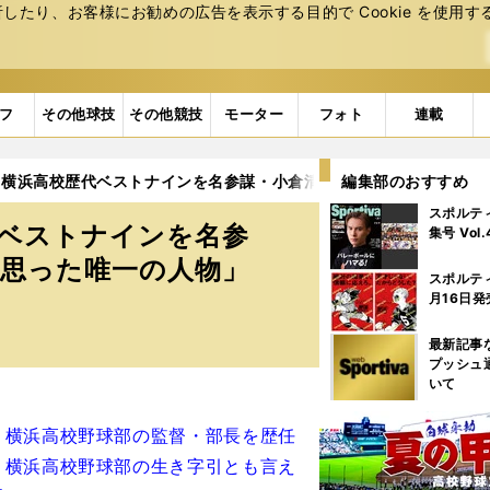
たり、お客様にお勧めの広告を表⽰する⽬的で Cookie を使⽤す
フ
その他球技
その他競技
モーター
フォト
連載
..横浜高校歴代ベストナインを名参謀・小倉清一郎が選出。「化け物
編集部のおすすめ
スポルテ
代ベストナインを名参
集号 Vol
と思った唯一の人物」
スポルテ
月16日発
最新記事
プッシュ
いて
・横浜高校野球部の監督・部長を歴任
。横浜高校野球部の生き字引とも言え