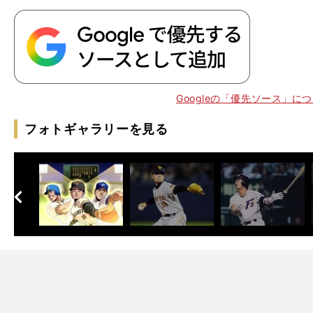
Googleの「優先ソース」に
フォトギャラリーを見る
、
？
ず
。
へ
次