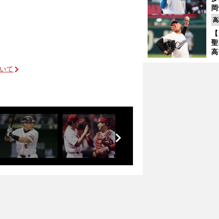
岡
ハ
高
バ
【
聖
高
る
ついて
ト
く
」
前
へ