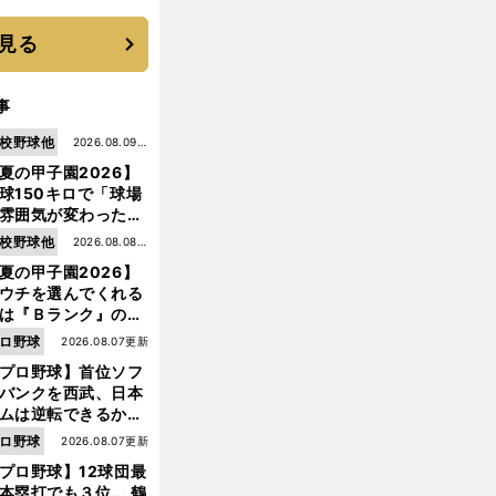
見る
事
校野球他
2026.08.09更
夏の甲子園2026】
新
球150キロで「球場
雰囲気が変わった」
9年ぶり白星を呼ん
校野球他
2026.08.08更
大分商・平田玲翔の
夏の甲子園2026】
新
知れぬ才能
ウチを選んでくれる
は『Ｂランク』の選
たち」 八幡商が15
ロ野球
2026.08.07更新
ぶり甲子園をつかん
プロ野球】首位ソフ
"名門復活"の舞台裏
バンクを西武、日本
ムは逆転できるか？
鶴岡慎也が挙げる終
ロ野球
2026.08.07更新
戦のキーマン３人
プロ野球】12球団最
本塁打でも３位... 鶴