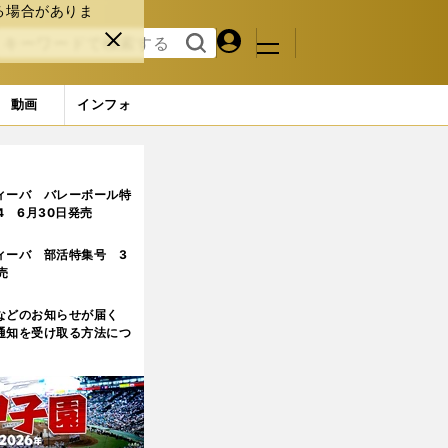
る場合がありま
マイペ
閉じ
検索
メニュ
ー
る
す
ジ
る
動画
インフォ
だと思った唯一の人物」は？
ィーバ バレーボール特
.4 6月30日発売
ィーバ 部活特集号 3
売
などのお知らせが届く
通知を受け取る方法につ