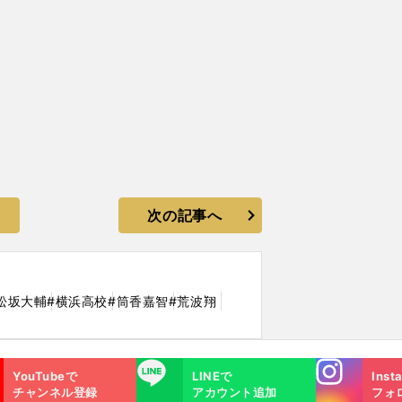
次の記事へ
松坂大輔
#横浜高校
#筒香嘉智
#荒波翔
Instagra
LINE
YouTubeで
LINEで
Inst
m
チャンネル登録
アカウント追加
フォ