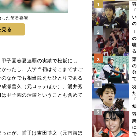
羽
1
「
い
放った筒香嘉智
の
を見る
Ｊ
2
の
聴
る
い
栗
3
甲子園春夏連覇の実績で松坂にし
の
なかったし、入学当初はそこまですご
分
子のなかでも相当鍛えたひとりである
て
4
球
や成瀬善久（元ロッテほか）、涌井秀
羽
た
回は甲子園の活躍ということも含めて
「
知
5
羽
舞
に
ったが、捕手は吉田博之（元南海ほ
で