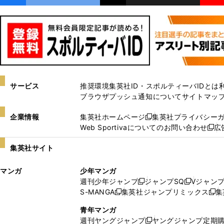
サービス
推奨環境
集英社ID・スポルティーバIDとは
ブラウザプッシュ通知について
サイトマッ
企業情報
集英社ホームページ
集英社プライバシー
新
Web Sportivaについてのお問い合わせ
広
し
新
い
し
集英社サイト
ウ
い
ィ
ウ
マンガ
少年マンガ
ン
ィ
週刊少年ジャンプ
ジャンプSQ
Vジャン
ド
ン
新
新
S-MANGA
集英社ジャンプリミックス
集
ウ
ド
新
し
し
新
で
ウ
し
い
い
し
青年マンガ
開
で
い
ウ
ウ
い
週刊ヤングジャンプ
ヤングジャンプ定期
新
く
開