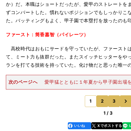
か）だ。本職はショートだったが、愛甲のストレートを
ずコンバートした。慣れないポジションでもしっかりこ
た。バッティングもよく、甲子園で本塁打を放ったのも
ファースト：筒香嘉智（パイレーツ）
高校時代はおもにサードを守っていたが、ファーストは
て、ミート力も抜群だった。またスイッチヒッターをや
ランを打てる技術を持っていた。化け物だと思った唯一
次のページへ
愛甲猛とともに１年夏から甲子園出場
健二セカンド：安西健二（元巨人） セカンドは愛甲と
ら甲子園の土を踏んだ安西健二だ。身長166センチと小
次
が、俊足・巧打の１番
1
2
3
のページへ
1 / 3
いいね
Xでポストする
line
faceboo
x
k