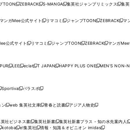
ィ
ィ
ウ
ィ
ィ
ィ
プTOON
ZEBRACK
S-MANGA
集英社ジャンプリミックス
集英
新
し
新
し
新
し
新
ン
ン
ィ
ン
ン
ン
し
い
し
い
し
い
し
ド
ド
ン
ド
ド
ド
い
ウ
い
ウ
い
ウ
い
ウ
ウ
ド
ウ
ウ
ウ
マンガMee公式サイト
リマコミ
ジャンプTOON
ZEBRACK
マン
新
新
新
新
ウ
ィ
ウ
ィ
ウ
ィ
ウ
で
で
ウ
で
で
で
し
し
し
し
し
ィ
ン
ィ
ン
ィ
ン
ィ
開
開
で
開
開
開
い
い
い
い
い
ン
ド
ン
ド
ン
ド
ン
く
く
開
く
く
く
ウ
ウ
ウ
ウ
ウ
ド
ウ
ド
ウ
ド
ウ
ド
ee公式サイト
リマコミ
ジャンプTOON
ZEBRACK
マンガMeet
く
新
新
新
新
ィ
ィ
ィ
ィ
ィ
ウ
で
ウ
で
ウ
で
ウ
し
し
し
し
ン
ン
ン
ン
ン
で
開
で
開
で
開
で
い
い
い
い
ド
ド
ド
ド
ド
開
く
開
く
開
く
開
ウ
ウ
ウ
ウ
ウ
ウ
ウ
ウ
ウ
PUR
LEE
eclat
T JAPAN
HAPPY PLUS ONE
MEN'S NON-
く
く
く
く
新
新
新
新
新
ィ
ィ
ィ
ィ
で
で
で
で
で
し
し
し
し
し
ン
ン
ン
ン
開
開
開
開
開
い
い
い
い
い
ド
ド
ド
ド
く
く
く
く
く
ウ
ウ
ウ
ウ
ウ
ウ
ウ
ウ
ウ
Sportiva
パラスポ
新
新
ィ
ィ
ィ
ィ
ィ
で
で
で
で
し
し
し
ン
ン
ン
ン
ン
開
開
開
開
い
い
い
ド
ド
ド
ド
ド
ョン
web 集英社文庫
青春と読書
アジア人物史
く
く
く
く
新
新
新
新
ウ
ウ
ウ
ウ
ウ
ウ
ウ
ウ
し
し
し
し
ィ
ィ
ィ
で
で
で
で
で
い
い
い
い
ン
ン
ン
集英社ビジネス書
集英社新書
集英社新書プラス - 知の水先案内人
開
開
開
開
開
新
新
新
ウ
ウ
ウ
ウ
ド
ド
ド
kotoba
e!集英社
情報・知識＆オピニオン imidas
く
く
く
く
く
新
し
新
し
新