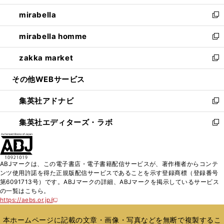
開
ウ
ン
ウ
し
mirabella
く
で
ド
ィ
い
新
開
ウ
ン
ウ
し
mirabella homme
く
で
ド
ィ
い
新
開
ウ
ン
ウ
し
zakka market
く
で
ド
ィ
い
新
開
ウ
ン
ウ
し
その他WEBサービス
く
で
ド
ィ
い
開
ウ
ン
ウ
集英社アドナビ
く
で
ド
ィ
新
開
ウ
ン
し
集英社エディターズ・ラボ
く
で
ド
い
新
開
ウ
ウ
し
く
で
ィ
い
開
ン
ウ
ABJマークは、この電子書店・電子書籍配信サービスが、著作権者からコンテ
く
ド
ィ
ンツ使用許諾を得た正規版配信サービスであることを示す登録商標（登録番号
ウ
ン
第6091713号）です。ABJマークの詳細、ABJマークを掲示しているサービス
で
ド
の一覧はこちら。
開
ウ
https://aebs.or.jp/
新
く
で
し
い
開
本ホームページに記載の文章・画像・写真などを無断で複製するこ