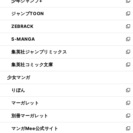
少年ジャンプ+
く
で
ド
ィ
い
新
開
ウ
ン
ウ
し
ジャンプTOON
く
で
ド
ィ
い
新
開
ウ
ン
ウ
し
ZEBRACK
く
で
ド
ィ
い
新
開
ウ
ン
ウ
し
S-MANGA
く
で
ド
ィ
い
新
開
ウ
ン
ウ
し
集英社ジャンプリミックス
く
で
ド
ィ
い
新
開
ウ
ン
ウ
し
集英社コミック文庫
く
で
ド
ィ
い
新
開
ウ
ン
ウ
し
少女マンガ
く
で
ド
ィ
い
開
ウ
ン
ウ
りぼん
く
で
ド
ィ
新
開
ウ
ン
し
マーガレット
く
で
ド
い
新
開
ウ
ウ
し
別冊マーガレット
く
で
ィ
い
新
開
ン
ウ
し
マンガMee公式サイト
く
ド
ィ
い
新