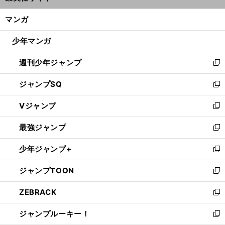
開
ン
く/
マンガ
ド
閉
ウ
じ
少年マンガ
で
る
開
週刊少年ジャンプ
く
新
し
ジャンプSQ
い
新
ウ
し
Vジャンプ
ィ
い
新
ン
ウ
し
最強ジャンプ
ド
ィ
い
新
ウ
ン
ウ
し
少年ジャンプ+
で
ド
ィ
い
新
開
ウ
ン
ウ
し
ジャンプTOON
く
で
ド
ィ
い
新
開
ウ
ン
ウ
し
ZEBRACK
く
で
ド
ィ
い
新
開
ウ
ン
ウ
し
ジャンプルーキー！
く
で
ド
ィ
い
新
開
ウ