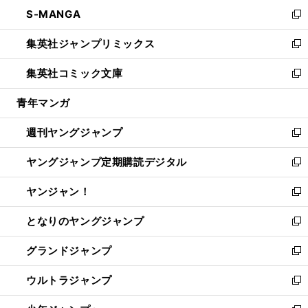
ン
ウ
し
S-MANGA
く
で
ド
ィ
い
新
開
ウ
ン
ウ
し
集英社ジャンプリミックス
く
で
ド
ィ
い
新
開
ウ
ン
ウ
し
集英社コミック文庫
く
で
ド
ィ
い
新
開
ウ
ン
ウ
し
青年マンガ
く
で
ド
ィ
い
開
ウ
ン
ウ
週刊ヤングジャンプ
く
で
ド
ィ
新
開
ウ
ン
し
ヤングジャンプ定期購読デジタル
く
で
ド
い
新
開
ウ
ウ
し
ヤンジャン！
く
で
ィ
い
新
開
ン
ウ
し
となりのヤングジャンプ
く
ド
ィ
い
新
ウ
ン
ウ
し
グランドジャンプ
で
ド
ィ
い
新
開
ウ
ン
ウ
し
ウルトラジャンプ
く
で
ド
ィ
い
新
開
ウ
ン
ウ
し