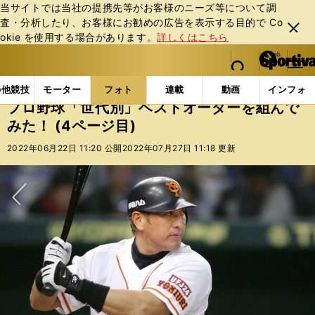
当サイトでは当社の提携先等がお客様のニーズ等について調
査・分析したり、お客様にお勧めの広告を表⽰する⽬的で Co
閉じ
okie を使⽤する場合があります。
詳しくはこちら
る
マイペ
web Sportiva (webスポルティーバ)
検索
メニュ
we
ー
フォトギャラリー
コラムフォト
プロ野球「世代別」
b
ジ
の他競技
モーター
フォト
連載
動画
インフォ
ス
プロ野球「世代別」ベストオーダーを組んで
ポ
みた！ (4ページ目)
ル
テ
2022年06月22日 11:20 公開
2022年07月27日 11:18 更新
ィ
ー
バ
次へ