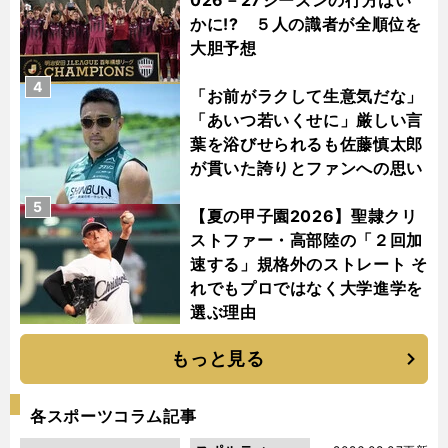
かに!? ５人の識者が全順位を
大胆予想
4
「お前がラクして生意気だな」
「あいつ若いくせに」厳しい言
葉を浴びせられるも佐藤慎太郎
が貫いた誇りとファンへの思い
5
【夏の甲子園2026】聖隷クリ
ストファー・高部陸の「２回加
速する」規格外のストレート そ
れでもプロではなく大学進学を
選ぶ理由
もっと見る
各スポーツコラム記事