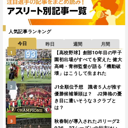
人気記事ランキング
今日
昨日
週間
月間
【高校野球】創部10年目の甲子
1
園初出場がすべてを変えた 健大
高崎・青栁監督が語る「機動破
壊」はこうして生まれた
J1全順位予想 識者５人が推す
2
優勝候補筆頭は？ J2降格の憂
き目に遭いそうな３クラブと
は？
秋春制が導入されたJ1リーグ2
3
026－27シーズンの行方はい