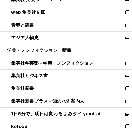
ィ
い
新
ン
ウ
し
web 集英社文庫
ド
ィ
い
新
ウ
ン
ウ
し
青春と読書
で
ド
ィ
い
新
開
ウ
ン
ウ
し
アジア人物史
く
で
ド
ィ
い
新
開
ウ
ン
ウ
し
学芸・ノンフィクション・新書
く
で
ド
ィ
い
開
ウ
ン
ウ
集英社学芸部 - 学芸・ノンフィクション
く
で
ド
ィ
新
開
ウ
ン
し
集英社ビジネス書
く
で
ド
い
新
開
ウ
ウ
し
集英社新書
く
で
ィ
い
新
開
ン
ウ
し
集英社新書プラス - 知の水先案内人
く
ド
ィ
い
新
ウ
ン
ウ
し
1日5分で、明日は変わる よみタイ yomitai
で
ド
ィ
い
新
開
ウ
ン
ウ
し
kotoba
く
で
ド
ィ
い
新