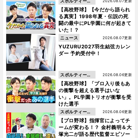
スポルティーバ
2026.08.07更新
動画
【高校野球】【今だから語られ
る真実】1998年夏・伝説の死
闘の最中にPL学園に何が起きて
いた！？
ニュース
2026.08.07更新
YUZURU2027羽生結弦カレン
ダー 予約受付中！
スポルティーバ
2026.08.06更新
動画
【高校野球】「プロ入り後もあ
の衝撃を超える選手はいな
い」。PL学園トリオが衝撃を受
けた選手
スポルティーバ
2026.08.06更新
動画
【プロ野球】指揮官によってチ
ームが変わる！？ 金村義明＆大
塚光二が語る歴代監督エピソー