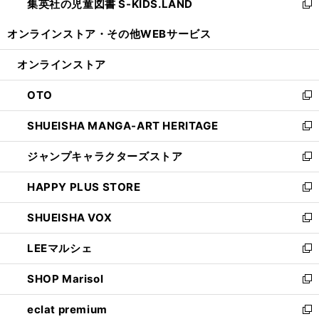
集英社の児童図書 S-KIDS.LAND
く
で
ド
い
新
開
ウ
ウ
し
オンラインストア・
その他WEBサービス
く
で
ィ
い
開
ン
ウ
オンラインストア
く
ド
ィ
ウ
ン
OTO
で
ド
新
開
ウ
し
SHUEISHA MANGA-ART HERITAGE
く
で
い
新
開
ウ
し
ジャンプキャラクターズストア
く
ィ
い
新
ン
ウ
し
HAPPY PLUS STORE
ド
ィ
い
新
ウ
ン
ウ
し
SHUEISHA VOX
で
ド
ィ
い
新
開
ウ
ン
ウ
し
LEEマルシェ
く
で
ド
ィ
い
新
開
ウ
ン
ウ
し
SHOP Marisol
く
で
ド
ィ
い
新
開
ウ
ン
ウ
し
eclat premium
く
で
ド
ィ
い
新