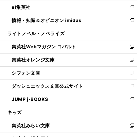
開
ウ
ン
ウ
し
e!集英社
く
で
ド
ィ
い
新
開
ウ
ン
ウ
し
情報・知識＆オピニオン imidas
く
で
ド
ィ
い
新
開
ウ
ン
ウ
し
ライトノベル・ノベライズ
く
で
ド
ィ
い
開
ウ
ン
ウ
集英社Webマガジン コバルト
く
で
ド
ィ
新
開
ウ
ン
し
集英社オレンジ文庫
く
で
ド
い
新
開
ウ
ウ
し
シフォン文庫
く
で
ィ
い
新
開
ン
ウ
し
ダッシュエックス文庫公式サイト
く
ド
ィ
い
新
ウ
ン
ウ
し
JUMP j-BOOKS
で
ド
ィ
い
新
開
ウ
ン
ウ
し
キッズ
く
で
ド
ィ
い
開
ウ
ン
ウ
集英社みらい文庫
く
で
ド
ィ
新
開
ウ
ン
し