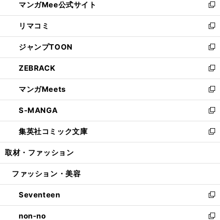
マンガMee公式サイト
く
ド
ィ
い
新
ウ
ン
ウ
し
リマコミ
で
ド
ィ
い
新
開
ウ
ン
ウ
し
ジャンプTOON
く
で
ド
ィ
い
新
開
ウ
ン
ウ
し
ZEBRACK
く
で
ド
ィ
い
新
開
ウ
ン
ウ
し
マンガMeets
く
で
ド
ィ
い
新
開
ウ
ン
ウ
し
S-MANGA
く
で
ド
ィ
い
新
開
ウ
ン
ウ
し
集英社コミック文庫
く
で
ド
ィ
い
新
開
ウ
ン
ウ
し
取材・ファッション
く
で
ド
ィ
い
開
ウ
ン
ウ
ファッション・美容
く
で
ド
ィ
開
ウ
ン
Seventeen
く
で
ド
新
開
ウ
し
non-no
く
で
い
新