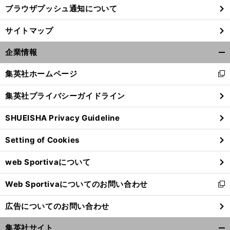
ブラウザプッシュ通知について
サイトマップ
企業情報
開
く/
集英社ホームページ
新
閉
し
じ
集英社プライバシーガイドライン
い
る
ウ
SHUEISHA Privacy Guideline
ィ
ン
Setting of Cookies
ド
ウ
web Sportivaについて
で
開
Web Sportivaについてのお問い合わせ
く
新
し
広告についてのお問い合わせ
い
ウ
集英社サイト
ィ