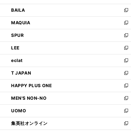
開
ウ
し
BAILA
く
ィ
い
新
ン
ウ
し
MAQUIA
ド
ィ
い
新
ウ
ン
ウ
し
SPUR
で
ド
ィ
い
新
開
ウ
ン
ウ
し
LEE
く
で
ド
ィ
い
新
開
ウ
ン
ウ
し
eclat
く
で
ド
ィ
い
新
開
ウ
ン
ウ
し
T JAPAN
く
で
ド
ィ
い
新
開
ウ
ン
ウ
し
HAPPY PLUS ONE
く
で
ド
ィ
い
新
開
ウ
ン
ウ
し
MEN'S NON-NO
く
で
ド
ィ
い
新
開
ウ
ン
ウ
し
UOMO
く
で
ド
ィ
い
新
開
ウ
ン
ウ
し
集英社オンライン
く
で
ド
ィ
い
新
開
ウ
ン
ウ
し