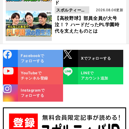
ド
スポルティーバ
2026.08.06更新
動画
【高校野球】部員全員が大号
泣！？ ハードだったPL学園時
代を支えたものとは
cebo
X
Facebookで
Xでフォローする
ok
フォローする
uTube
LINE
YouTubeで
LINEで
チャンネル登録
アカウント追加
stagra
Instagramで
m
フォローする