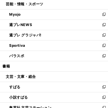
芸能・情報・スポーツ
く
で
ド
ィ
い
開
ウ
ン
ウ
Myojo
く
で
ド
ィ
新
開
ウ
ン
し
週プレNEWS
く
で
ド
い
新
開
ウ
ウ
し
週プレ グラジャパ!
く
で
ィ
い
新
開
ン
ウ
し
Sportiva
く
ド
ィ
い
新
ウ
ン
ウ
し
パラスポ
で
ド
ィ
い
新
開
ウ
ン
ウ
し
書籍
く
で
ド
ィ
い
開
ウ
ン
ウ
文芸・文庫・総合
く
で
ド
ィ
開
ウ
ン
すばる
く
で
ド
新
開
ウ
し
小説すばる
く
で
い
新
開
ウ
し
集英社 文芸ステーション
く