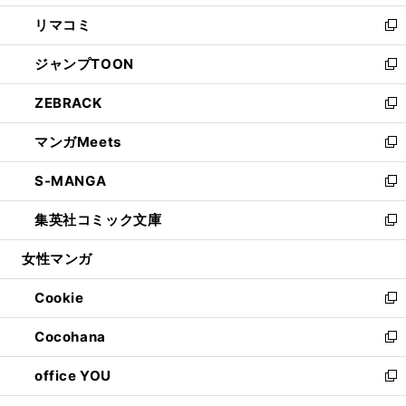
ウ
ン
ウ
し
リマコミ
で
ド
ィ
い
新
開
ウ
ン
ウ
し
ジャンプTOON
く
で
ド
ィ
い
新
開
ウ
ン
ウ
し
ZEBRACK
く
で
ド
ィ
い
新
開
ウ
ン
ウ
し
マンガMeets
く
で
ド
ィ
い
新
開
ウ
ン
ウ
し
S-MANGA
く
で
ド
ィ
い
新
開
ウ
ン
ウ
し
集英社コミック文庫
く
で
ド
ィ
い
新
開
ウ
ン
ウ
し
女性マンガ
く
で
ド
ィ
い
開
ウ
ン
ウ
Cookie
く
で
ド
ィ
新
開
ウ
ン
し
Cocohana
く
で
ド
い
新
開
ウ
ウ
し
office YOU
く
で
ィ
い
新
開
ン
ウ
し