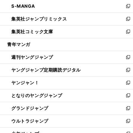
ン
ウ
し
S-MANGA
く
で
ド
ィ
い
新
開
ウ
ン
ウ
し
集英社ジャンプリミックス
く
で
ド
ィ
い
新
開
ウ
ン
ウ
し
集英社コミック文庫
く
で
ド
ィ
い
新
開
ウ
ン
ウ
し
青年マンガ
く
で
ド
ィ
い
開
ウ
ン
ウ
週刊ヤングジャンプ
く
で
ド
ィ
新
開
ウ
ン
し
ヤングジャンプ定期購読デジタル
く
で
ド
い
新
開
ウ
ウ
し
ヤンジャン！
く
で
ィ
い
新
開
ン
ウ
し
となりのヤングジャンプ
く
ド
ィ
い
新
ウ
ン
ウ
し
グランドジャンプ
で
ド
ィ
い
新
開
ウ
ン
ウ
し
ウルトラジャンプ
く
で
ド
ィ
い
新
開
ウ
ン
ウ
し