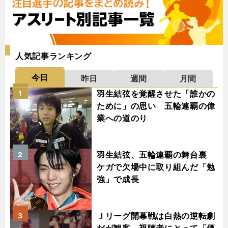
人気記事ランキング
今日
昨日
週間
月間
羽生結弦を覚醒させた「誰かの
1
ために」の思い 五輪連覇の偉
業への道のり
羽生結弦、五輪連覇の舞台裏
2
ケガで欠場中に取り組んだ「勉
強」で成長
Ｊリーグ開幕戦は白熱の逆転劇
3
だが観客、視聴者にとって「価