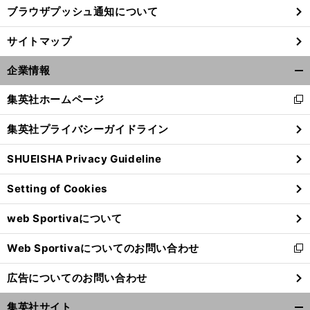
ブラウザプッシュ通知について
サイトマップ
企業情報
開
く/
集英社ホームページ
新
閉
し
じ
集英社プライバシーガイドライン
い
る
ウ
SHUEISHA Privacy Guideline
ィ
ン
Setting of Cookies
ド
ウ
web Sportivaについて
で
開
Web Sportivaについてのお問い合わせ
く
新
し
広告についてのお問い合わせ
い
ウ
集英社サイト
ィ