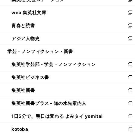
ィ
い
新
ン
ウ
し
web 集英社文庫
ド
ィ
い
新
ウ
ン
ウ
し
青春と読書
で
ド
ィ
い
新
開
ウ
ン
ウ
し
アジア人物史
く
で
ド
ィ
い
新
開
ウ
ン
ウ
し
学芸・ノンフィクション・新書
く
で
ド
ィ
い
開
ウ
ン
ウ
集英社学芸部 - 学芸・ノンフィクション
く
で
ド
ィ
新
開
ウ
ン
し
集英社ビジネス書
く
で
ド
い
新
開
ウ
ウ
し
集英社新書
く
で
ィ
い
新
開
ン
ウ
し
集英社新書プラス - 知の水先案内人
く
ド
ィ
い
新
ウ
ン
ウ
し
1日5分で、明日は変わる よみタイ yomitai
で
ド
ィ
い
新
開
ウ
ン
ウ
し
kotoba
く
で
ド
ィ
い
新