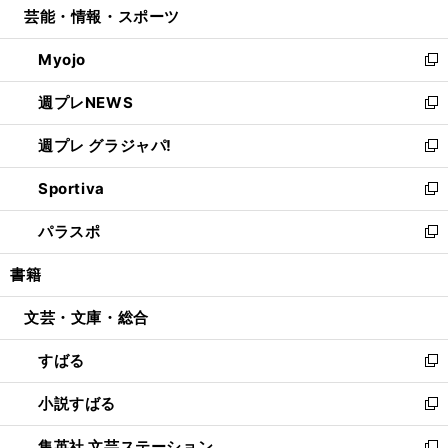
芸能・情報・スポーツ
く
で
ド
ィ
い
開
ウ
ン
ウ
Myojo
く
で
ド
ィ
新
開
ウ
ン
し
週プレNEWS
く
で
ド
い
新
開
ウ
ウ
し
週プレ グラジャパ!
く
で
ィ
い
新
開
ン
ウ
し
Sportiva
く
ド
ィ
い
新
ウ
ン
ウ
し
パラスポ
で
ド
ィ
い
新
開
ウ
ン
ウ
し
書籍
く
で
ド
ィ
い
開
ウ
ン
ウ
文芸・文庫・総合
く
で
ド
ィ
開
ウ
ン
すばる
く
で
ド
新
開
ウ
し
小説すばる
く
で
い
新
開
ウ
し
集英社 文芸ステーション
く