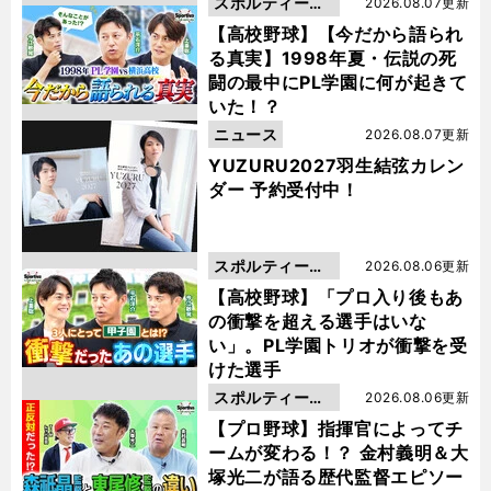
スポルティーバ
2026.08.07更新
動画
【高校野球】【今だから語られ
る真実】1998年夏・伝説の死
闘の最中にPL学園に何が起きて
いた！？
ニュース
2026.08.07更新
YUZURU2027羽生結弦カレン
ダー 予約受付中！
スポルティーバ
2026.08.06更新
動画
【高校野球】「プロ入り後もあ
の衝撃を超える選手はいな
い」。PL学園トリオが衝撃を受
けた選手
スポルティーバ
2026.08.06更新
動画
【プロ野球】指揮官によってチ
ームが変わる！？ 金村義明＆大
塚光二が語る歴代監督エピソー