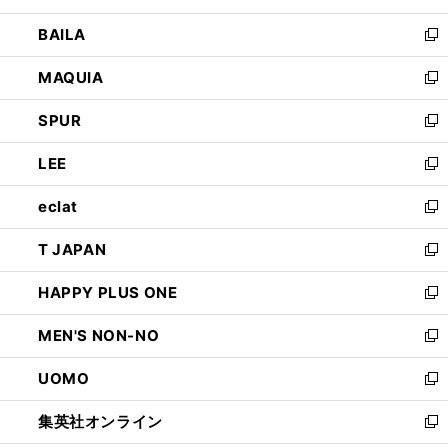
開
ウ
し
BAILA
く
ィ
い
新
ン
ウ
し
MAQUIA
ド
ィ
い
新
ウ
ン
ウ
し
SPUR
で
ド
ィ
い
新
開
ウ
ン
ウ
し
LEE
く
で
ド
ィ
い
新
開
ウ
ン
ウ
し
eclat
く
で
ド
ィ
い
新
開
ウ
ン
ウ
し
T JAPAN
く
で
ド
ィ
い
新
開
ウ
ン
ウ
し
HAPPY PLUS ONE
く
で
ド
ィ
い
新
開
ウ
ン
ウ
し
MEN'S NON-NO
く
で
ド
ィ
い
新
開
ウ
ン
ウ
し
UOMO
く
で
ド
ィ
い
新
開
ウ
ン
ウ
し
集英社オンライン
く
で
ド
ィ
い
新
開
ウ
ン
ウ
し