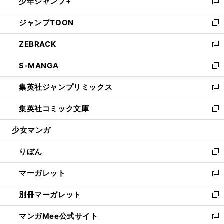
少年ジャンプ+
く
で
ド
ィ
い
新
開
ウ
ン
ウ
し
ジャンプTOON
く
で
ド
ィ
い
新
開
ウ
ン
ウ
し
ZEBRACK
く
で
ド
ィ
い
新
開
ウ
ン
ウ
し
S-MANGA
く
で
ド
ィ
い
新
開
ウ
ン
ウ
し
集英社ジャンプリミックス
く
で
ド
ィ
い
新
開
ウ
ン
ウ
し
集英社コミック文庫
く
で
ド
ィ
い
新
開
ウ
ン
ウ
し
少女マンガ
く
で
ド
ィ
い
開
ウ
ン
ウ
りぼん
く
で
ド
ィ
新
開
ウ
ン
し
マーガレット
く
で
ド
い
新
開
ウ
ウ
し
別冊マーガレット
く
で
ィ
い
新
開
ン
ウ
し
マンガMee公式サイト
く
ド
ィ
い
新