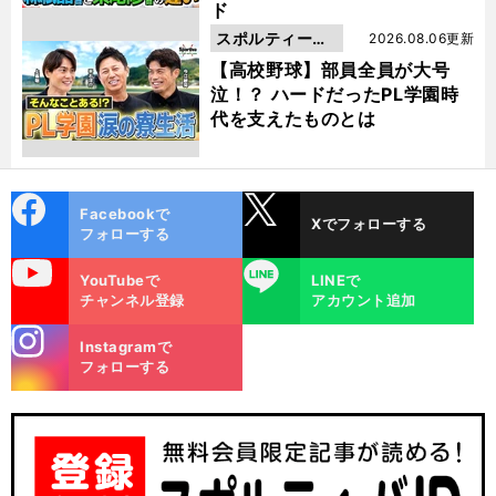
ド
スポルティーバ
2026.08.06更新
動画
【高校野球】部員全員が大号
泣！？ ハードだったPL学園時
代を支えたものとは
cebo
X
Facebookで
Xでフォローする
ok
フォローする
uTube
LINE
YouTubeで
LINEで
チャンネル登録
アカウント追加
stagra
Instagramで
m
フォローする