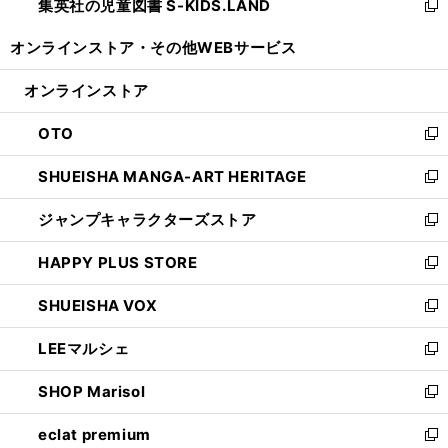
集英社の児童図書 S-KIDS.LAND
く
で
ド
い
新
開
ウ
ウ
し
オンラインストア・
その他WEBサービス
く
で
ィ
い
開
ン
ウ
オンラインストア
く
ド
ィ
ウ
ン
OTO
で
ド
新
開
ウ
し
SHUEISHA MANGA-ART HERITAGE
く
で
い
新
開
ウ
し
ジャンプキャラクターズストア
く
ィ
い
新
ン
ウ
し
HAPPY PLUS STORE
ド
ィ
い
新
ウ
ン
ウ
し
SHUEISHA VOX
で
ド
ィ
い
新
開
ウ
ン
ウ
し
LEEマルシェ
く
で
ド
ィ
い
新
開
ウ
ン
ウ
し
SHOP Marisol
く
で
ド
ィ
い
新
開
ウ
ン
ウ
し
eclat premium
く
で
ド
ィ
い
新