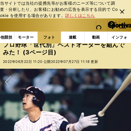
当サイトでは当社の提携先等がお客様のニーズ等について調
査・分析したり、お客様にお勧めの広告を表⽰する⽬的で Co
閉じ
okie を使⽤する場合があります。
詳しくはこちら
る
マイペ
web Sportiva (webスポルティーバ)
検索
メニュ
we
ー
フォトギャラリー
コラムフォト
プロ野球「世代別」
b
ジ
の他競技
モーター
フォト
連載
動画
インフォ
ス
プロ野球「世代別」ベストオーダーを組んで
ポ
みた！ (3ページ目)
ル
テ
2022年06月22日 11:20 公開
2022年07月27日 11:18 更新
ィ
ー
バ
次へ