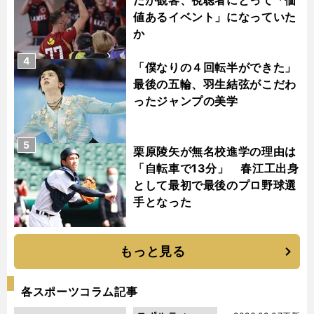
値あるイベント」になっていた
か
4
「僕なりの４回転半ができた」
最後の五輪、羽生結弦がこだわ
ったジャンプの美学
5
栗原陵矢が無名校進学の理由は
「自転車で13分」 春江工出身
として最初で最後のプロ野球選
手となった
もっと見る
各スポーツコラム記事