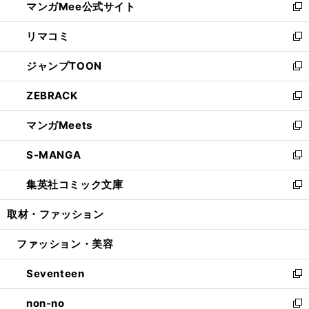
マンガMee公式サイト
く
ド
ィ
い
新
ウ
ン
ウ
し
リマコミ
で
ド
ィ
い
新
開
ウ
ン
ウ
し
ジャンプTOON
く
で
ド
ィ
い
新
開
ウ
ン
ウ
し
ZEBRACK
く
で
ド
ィ
い
新
開
ウ
ン
ウ
し
マンガMeets
く
で
ド
ィ
い
新
開
ウ
ン
ウ
し
S-MANGA
く
で
ド
ィ
い
新
開
ウ
ン
ウ
し
集英社コミック文庫
く
で
ド
ィ
い
新
開
ウ
ン
ウ
し
取材・ファッション
く
で
ド
ィ
い
開
ウ
ン
ウ
ファッション・美容
く
で
ド
ィ
開
ウ
ン
Seventeen
く
で
ド
新
開
ウ
し
non-no
く
で
い
新