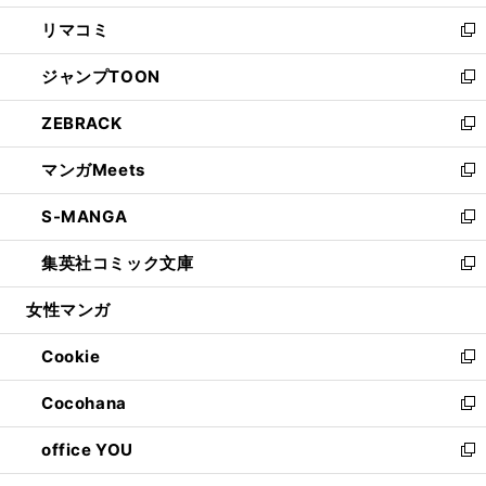
ウ
ン
ウ
し
リマコミ
で
ド
ィ
い
新
開
ウ
ン
ウ
し
ジャンプTOON
く
で
ド
ィ
い
新
開
ウ
ン
ウ
し
ZEBRACK
く
で
ド
ィ
い
新
開
ウ
ン
ウ
し
マンガMeets
く
で
ド
ィ
い
新
開
ウ
ン
ウ
し
S-MANGA
く
で
ド
ィ
い
新
開
ウ
ン
ウ
し
集英社コミック文庫
く
で
ド
ィ
い
新
開
ウ
ン
ウ
し
女性マンガ
く
で
ド
ィ
い
開
ウ
ン
ウ
Cookie
く
で
ド
ィ
新
開
ウ
ン
し
Cocohana
く
で
ド
い
新
開
ウ
ウ
し
office YOU
く
で
ィ
い
新
開
ン
ウ
し