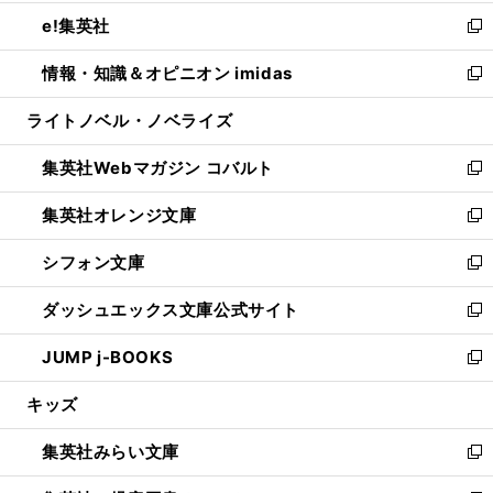
開
ウ
ン
ウ
し
e!集英社
く
で
ド
ィ
い
新
開
ウ
ン
ウ
し
情報・知識＆オピニオン imidas
く
で
ド
ィ
い
新
開
ウ
ン
ウ
し
ライトノベル・ノベライズ
く
で
ド
ィ
い
開
ウ
ン
ウ
集英社Webマガジン コバルト
く
で
ド
ィ
新
開
ウ
ン
し
集英社オレンジ文庫
く
で
ド
い
新
開
ウ
ウ
し
シフォン文庫
く
で
ィ
い
新
開
ン
ウ
し
ダッシュエックス文庫公式サイト
く
ド
ィ
い
新
ウ
ン
ウ
し
JUMP j-BOOKS
で
ド
ィ
い
新
開
ウ
ン
ウ
し
キッズ
く
で
ド
ィ
い
開
ウ
ン
ウ
集英社みらい文庫
く
で
ド
ィ
新
開
ウ
ン
し