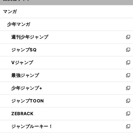
開
ン
く/
マンガ
ド
閉
ウ
じ
少年マンガ
で
る
開
週刊少年ジャンプ
く
新
し
ジャンプSQ
い
新
ウ
し
Vジャンプ
ィ
い
新
ン
ウ
し
最強ジャンプ
ド
ィ
い
新
ウ
ン
ウ
し
少年ジャンプ+
で
ド
ィ
い
新
開
ウ
ン
ウ
し
ジャンプTOON
く
で
ド
ィ
い
新
開
ウ
ン
ウ
し
ZEBRACK
く
で
ド
ィ
い
新
開
ウ
ン
ウ
し
ジャンプルーキー！
く
で
ド
ィ
い
新
開
ウ