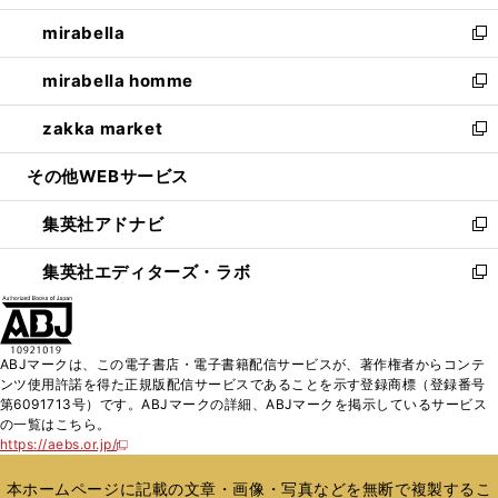
開
ウ
ン
ウ
し
mirabella
く
で
ド
ィ
い
新
開
ウ
ン
ウ
し
mirabella homme
く
で
ド
ィ
い
新
開
ウ
ン
ウ
し
zakka market
く
で
ド
ィ
い
新
開
ウ
ン
ウ
し
その他WEBサービス
く
で
ド
ィ
い
開
ウ
ン
ウ
集英社アドナビ
く
で
ド
ィ
新
開
ウ
ン
し
集英社エディターズ・ラボ
く
で
ド
い
新
開
ウ
ウ
し
く
で
ィ
い
開
ン
ウ
ABJマークは、この電子書店・電子書籍配信サービスが、著作権者からコンテ
く
ド
ィ
ンツ使用許諾を得た正規版配信サービスであることを示す登録商標（登録番号
ウ
ン
第6091713号）です。ABJマークの詳細、ABJマークを掲示しているサービス
で
ド
の一覧はこちら。
開
ウ
https://aebs.or.jp/
新
く
で
し
い
開
本ホームページに記載の文章・画像・写真などを無断で複製するこ