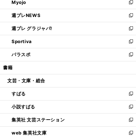
Myojo
く
で
ド
ィ
新
開
ウ
ン
し
週プレNEWS
く
で
ド
い
新
開
ウ
ウ
し
週プレ グラジャパ!
く
で
ィ
い
新
開
ン
ウ
し
Sportiva
く
ド
ィ
い
新
ウ
ン
ウ
し
パラスポ
で
ド
ィ
い
新
開
ウ
ン
ウ
し
書籍
く
で
ド
ィ
い
開
ウ
ン
ウ
文芸・文庫・総合
く
で
ド
ィ
開
ウ
ン
すばる
く
で
ド
新
開
ウ
し
小説すばる
く
で
い
新
開
ウ
し
集英社 文芸ステーション
く
ィ
い
新
ン
ウ
し
web 集英社文庫
ド
ィ
い
新