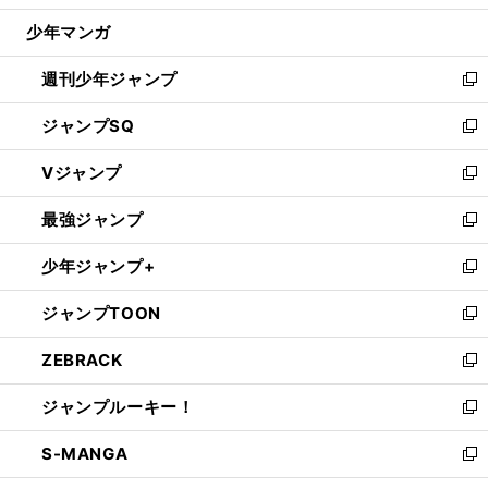
ウ
じ
少年マンガ
で
る
開
週刊少年ジャンプ
く
新
し
ジャンプSQ
い
新
ウ
し
Vジャンプ
ィ
い
新
ン
ウ
し
最強ジャンプ
ド
ィ
い
新
ウ
ン
ウ
し
少年ジャンプ+
で
ド
ィ
い
新
開
ウ
ン
ウ
し
ジャンプTOON
く
で
ド
ィ
い
新
開
ウ
ン
ウ
し
ZEBRACK
く
で
ド
ィ
い
新
開
ウ
ン
ウ
し
ジャンプルーキー！
く
で
ド
ィ
い
新
開
ウ
ン
ウ
し
S-MANGA
く
で
ド
ィ
い
新
開
ウ
ン
ウ
し