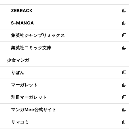
開
ウ
ン
ウ
し
ZEBRACK
く
で
ド
ィ
い
新
開
ウ
ン
ウ
し
S-MANGA
く
で
ド
ィ
い
新
開
ウ
ン
ウ
し
集英社ジャンプリミックス
く
で
ド
ィ
い
新
開
ウ
ン
ウ
し
集英社コミック文庫
く
で
ド
ィ
い
新
開
ウ
ン
ウ
し
少女マンガ
く
で
ド
ィ
い
開
ウ
ン
ウ
りぼん
く
で
ド
ィ
新
開
ウ
ン
し
マーガレット
く
で
ド
い
新
開
ウ
ウ
し
別冊マーガレット
く
で
ィ
い
新
開
ン
ウ
し
マンガMee公式サイト
く
ド
ィ
い
新
ウ
ン
ウ
し
リマコミ
で
ド
ィ
い
新
開
ウ
ン
ウ