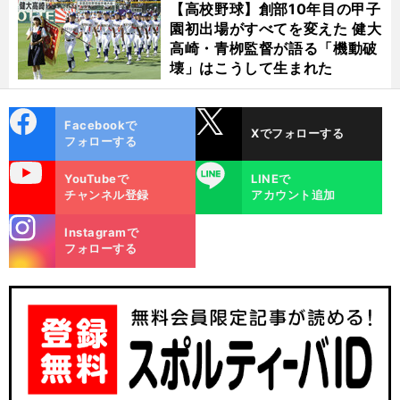
【高校野球】創部10年目の甲子
園初出場がすべてを変えた 健大
高崎・青栁監督が語る「機動破
壊」はこうして生まれた
cebo
X
Facebookで
Xでフォローする
ok
フォローする
uTube
LINE
YouTubeで
LINEで
チャンネル登録
アカウント追加
stagra
Instagramで
m
フォローする