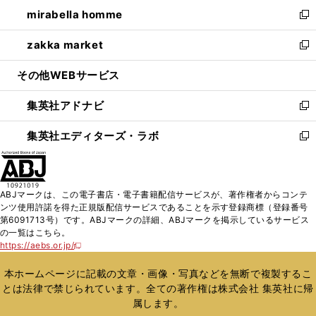
ン
ウ
し
mirabella homme
く
で
ド
ィ
い
新
開
ウ
ン
ウ
し
zakka market
く
で
ド
ィ
い
新
開
ウ
ン
ウ
し
その他WEBサービス
く
で
ド
ィ
い
開
ウ
ン
ウ
集英社アドナビ
く
で
ド
ィ
新
開
ウ
ン
し
集英社エディターズ・ラボ
く
で
ド
い
新
開
ウ
ウ
し
く
で
ィ
い
開
ン
ウ
ABJマークは、この電子書店・電子書籍配信サービスが、著作権者からコンテ
く
ド
ィ
ンツ使用許諾を得た正規版配信サービスであることを示す登録商標（登録番号
ウ
ン
第6091713号）です。ABJマークの詳細、ABJマークを掲示しているサービス
で
ド
の一覧はこちら。
開
ウ
https://aebs.or.jp/
新
く
で
し
い
開
本ホームページに記載の文章・画像・写真などを無断で複製するこ
ウ
く
とは法律で禁じられています。全ての著作権は株式会社 集英社に帰
ィ
属します。
ン
ド