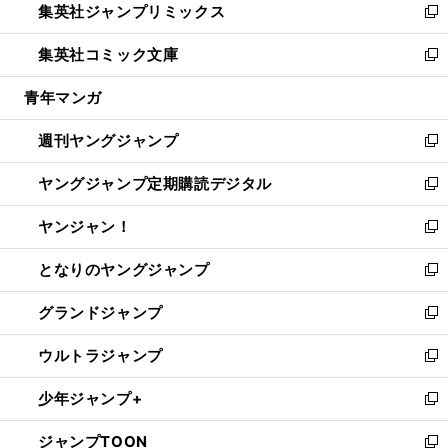
集英社ジャンプリミックス
く
で
ド
ィ
い
新
開
ウ
ン
ウ
し
集英社コミック文庫
く
で
ド
ィ
い
新
開
ウ
ン
ウ
し
青年マンガ
く
で
ド
ィ
い
開
ウ
ン
ウ
週刊ヤングジャンプ
く
で
ド
ィ
新
開
ウ
ン
し
ヤングジャンプ定期購読デジタル
く
で
ド
い
新
開
ウ
ウ
し
ヤンジャン！
く
で
ィ
い
新
開
ン
ウ
し
となりのヤングジャンプ
く
ド
ィ
い
新
ウ
ン
ウ
し
グランドジャンプ
で
ド
ィ
い
新
開
ウ
ン
ウ
し
ウルトラジャンプ
く
で
ド
ィ
い
新
開
ウ
ン
ウ
し
少年ジャンプ+
く
で
ド
ィ
い
新
開
ウ
ン
ウ
し
ジャンプTOON
く
で
ド
ィ
い
新