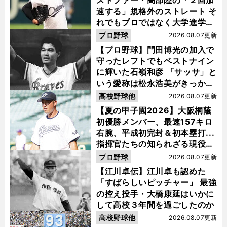
ストファー・高部陸の「２回加
速する」規格外のストレート そ
れでもプロではなく大学進学を
選ぶ理由
プロ野球
2026.08.07更新
【プロ野球】門田博光の加入で
守ったレフトでもベストナイン
に輝いた石嶺和彦 「サッサ」と
いう愛称は松永浩美がきっか
け？
高校野球他
2026.08.07更新
【夏の甲子園2026】大阪桐蔭
初優勝メンバー、最速157キロ
右腕、平成初完封＆初本塁打...
指揮官たちの知られざる現役時
代
プロ野球
2026.08.07更新
【江川卓伝】江川卓も認めた
「すばらしいピッチャー」 最強
の控え投手・大橋康延はいかに
して高校３年間を過ごしたのか
高校野球他
2026.08.07更新