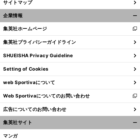
サイトマップ
企業情報
開
く/
集英社ホームページ
新
閉
し
じ
集英社プライバシーガイドライン
い
る
ウ
SHUEISHA Privacy Guideline
ィ
ン
Setting of Cookies
ド
ウ
web Sportivaについて
で
開
Web Sportivaについてのお問い合わせ
く
新
し
広告についてのお問い合わせ
い
ウ
集英社サイト
ィ
開
ン
く/
マンガ
ド
閉