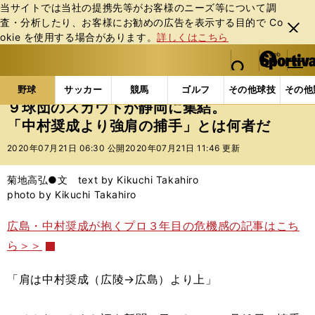
当サイトでは当社の提携先等がお客様のニーズ等について調
査・分析したり、お客様にお勧めの広告を表⽰する⽬的で Co
閉じ
okie を使⽤する場合があります。
詳しくはこちら
る
マイペ
web Sportiva (webスポルティーバ)
検索
メニュ
we
ー
野球の記事一覧
高校野球他
９球団のスカウトが静
b
ジ
野球
サッカー
競馬
ゴルフ
その他球技
その他
ス
９球団のスカウトが静岡に集結。
ポ
「中村奨成より強肩の捕手」とは何者だ
ル
テ
2020年07月21日 06:30 公開
2020年07月21日 11:46 更新
ィ
ー
菊地高弘●文 text by Kikuchi Takahiro
バ
photo by Kikuchi Takahiro
広島・中村奨成が抱くプロ３年目の危機感の記事はこち
ら＞＞
「肩は中村奨成（広陵→広島）より上」