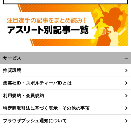
サービス
開
く/
推奨環境
、
前
閉
へ
6
じ
集英社ID・スポルティーバIDとは
る
利用規約・会員規約
特定商取引法に基づく表示・その他の事項
ブラウザプッシュ通知について