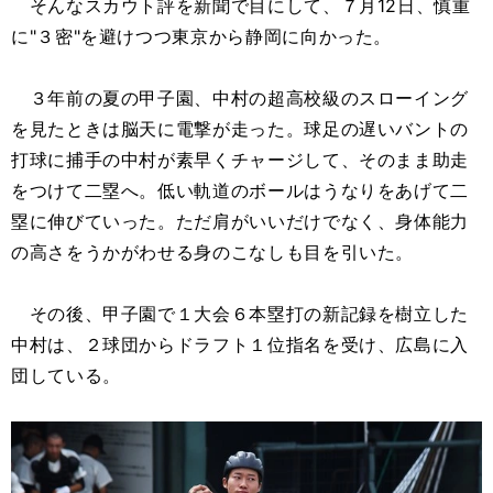
そんなスカウト評を新聞で目にして、７月12日、慎重
に"３密"を避けつつ東京から静岡に向かった。
３年前の夏の甲子園、中村の超高校級のスローイング
を見たときは脳天に電撃が走った。球足の遅いバントの
打球に捕手の中村が素早くチャージして、そのまま助走
をつけて二塁へ。低い軌道のボールはうなりをあげて二
塁に伸びていった。ただ肩がいいだけでなく、身体能力
の高さをうかがわせる身のこなしも目を引いた。
その後、甲子園で１大会６本塁打の新記録を樹立した
中村は、２球団からドラフト１位指名を受け、広島に入
団している。