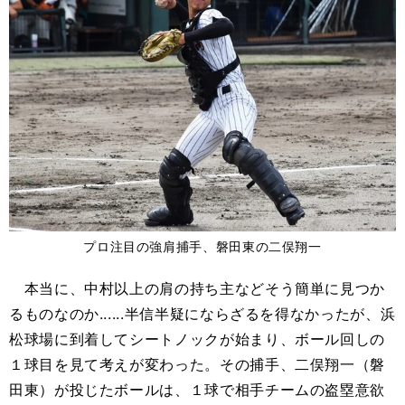
プロ注目の強肩捕手、磐田東の二俣翔一
本当に、中村以上の肩の持ち主などそう簡単に見つか
るものなのか......半信半疑にならざるを得なかったが、浜
松球場に到着してシートノックが始まり、ボール回しの
１球目を見て考えが変わった。その捕手、二俣翔一（磐
田東）が投じたボールは、１球で相手チームの盗塁意欲