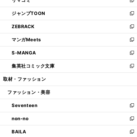
リマコミ
で
ド
ィ
い
新
開
ウ
ン
ウ
し
ジャンプTOON
く
で
ド
ィ
い
新
開
ウ
ン
ウ
し
ZEBRACK
く
で
ド
ィ
い
新
開
ウ
ン
ウ
し
マンガMeets
く
で
ド
ィ
い
新
開
ウ
ン
ウ
し
S-MANGA
く
で
ド
ィ
い
新
開
ウ
ン
ウ
し
集英社コミック文庫
く
で
ド
ィ
い
新
開
ウ
ン
ウ
し
取材・ファッション
く
で
ド
ィ
い
開
ウ
ン
ウ
ファッション・美容
く
で
ド
ィ
開
ウ
ン
Seventeen
く
で
ド
新
開
ウ
し
non-no
く
で
い
新
開
ウ
し
BAILA
く
ィ
い
新