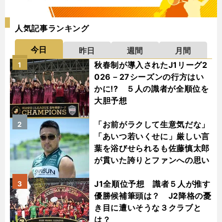
人気記事ランキング
今日
昨日
週間
月間
秋春制が導入されたJ1リーグ2
1
026－27シーズンの行方はい
かに!? ５人の識者が全順位を
大胆予想
「お前がラクして生意気だな」
2
「あいつ若いくせに」厳しい言
葉を浴びせられるも佐藤慎太郎
が貫いた誇りとファンへの思い
J1全順位予想 識者５人が推す
3
優勝候補筆頭は？ J2降格の憂
き目に遭いそうな３クラブと
は？