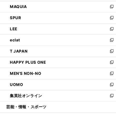
ン
ウ
し
MAQUIA
ド
ィ
い
新
ウ
ン
ウ
し
SPUR
で
ド
ィ
い
新
開
ウ
ン
ウ
し
LEE
く
で
ド
ィ
い
新
開
ウ
ン
ウ
し
eclat
く
で
ド
ィ
い
新
開
ウ
ン
ウ
し
T JAPAN
く
で
ド
ィ
い
新
開
ウ
ン
ウ
し
HAPPY PLUS ONE
く
で
ド
ィ
い
新
開
ウ
ン
ウ
し
MEN'S NON-NO
く
で
ド
ィ
い
新
開
ウ
ン
ウ
し
UOMO
く
で
ド
ィ
い
新
開
ウ
ン
ウ
し
集英社オンライン
く
で
ド
ィ
い
新
開
ウ
ン
ウ
し
芸能・情報・スポーツ
く
で
ド
ィ
い
開
ウ
ン
ウ