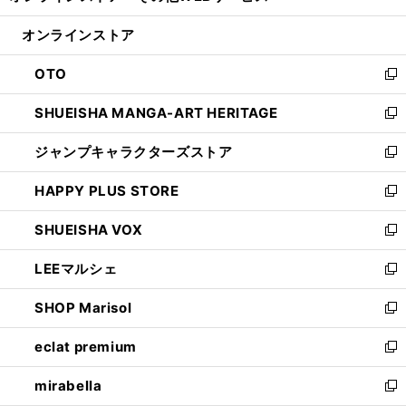
開
ン
ウ
オンラインストア
く
ド
ィ
ウ
ン
OTO
で
ド
新
開
ウ
し
SHUEISHA MANGA-ART HERITAGE
く
で
い
新
開
ウ
し
ジャンプキャラクターズストア
く
ィ
い
新
ン
ウ
し
HAPPY PLUS STORE
ド
ィ
い
新
ウ
ン
ウ
し
SHUEISHA VOX
で
ド
ィ
い
新
開
ウ
ン
ウ
し
LEEマルシェ
く
で
ド
ィ
い
新
開
ウ
ン
ウ
し
SHOP Marisol
く
で
ド
ィ
い
新
開
ウ
ン
ウ
し
eclat premium
く
で
ド
ィ
い
新
開
ウ
ン
ウ
し
mirabella
く
で
ド
ィ
い
新
開
ウ