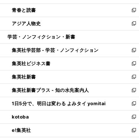
ウ
ン
ウ
し
青春と読書
で
ド
ィ
い
新
開
ウ
ン
ウ
し
アジア人物史
く
で
ド
ィ
い
新
開
ウ
ン
ウ
し
学芸・ノンフィクション・新書
く
で
ド
ィ
い
開
ウ
ン
ウ
集英社学芸部 - 学芸・ノンフィクション
く
で
ド
ィ
新
開
ウ
ン
し
集英社ビジネス書
く
で
ド
い
新
開
ウ
ウ
し
集英社新書
く
で
ィ
い
新
開
ン
ウ
し
集英社新書プラス - 知の水先案内人
く
ド
ィ
い
新
ウ
ン
ウ
し
1日5分で、明日は変わる よみタイ yomitai
で
ド
ィ
い
新
開
ウ
ン
ウ
し
kotoba
く
で
ド
ィ
い
新
開
ウ
ン
ウ
し
e!集英社
く
で
ド
ィ
い
新
開
ウ
ン
ウ
し