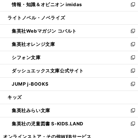
情報・知識＆オピニオン imidas
く
で
ド
ィ
い
新
開
ウ
ン
ウ
し
ライトノベル・ノベライズ
く
で
ド
ィ
い
開
ウ
ン
ウ
集英社Webマガジン コバルト
く
で
ド
ィ
新
開
ウ
ン
し
集英社オレンジ文庫
く
で
ド
い
新
開
ウ
ウ
し
シフォン文庫
く
で
ィ
い
新
開
ン
ウ
し
ダッシュエックス文庫公式サイト
く
ド
ィ
い
新
ウ
ン
ウ
し
JUMP j-BOOKS
で
ド
ィ
い
新
開
ウ
ン
ウ
し
キッズ
く
で
ド
ィ
い
開
ウ
ン
ウ
集英社みらい文庫
く
で
ド
ィ
新
開
ウ
ン
し
集英社の児童図書 S-KIDS.LAND
く
で
ド
い
新
開
ウ
ウ
し
オンラインストア・
その他WEBサービス
く
で
ィ
い