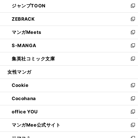
し
ジャンプTOON
く
で
ド
ィ
い
新
開
ウ
ン
ウ
し
ZEBRACK
く
で
ド
ィ
い
新
開
ウ
ン
ウ
し
マンガMeets
く
で
ド
ィ
い
新
開
ウ
ン
ウ
し
S-MANGA
く
で
ド
ィ
い
新
開
ウ
ン
ウ
し
集英社コミック文庫
く
で
ド
ィ
い
新
開
ウ
ン
ウ
し
女性マンガ
く
で
ド
ィ
い
開
ウ
ン
ウ
Cookie
く
で
ド
ィ
新
開
ウ
ン
し
Cocohana
く
で
ド
い
新
開
ウ
ウ
し
office YOU
く
で
ィ
い
新
開
ン
ウ
し
マンガMee公式サイト
く
ド
ィ
い
新
ウ
ン
ウ
し