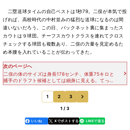
二塁送球タイムの自己ベストは1秒79。二俣が本気で投
げれば、高校時代の中村並みの猛烈な送球になるのは間
違いないだろう。この日、バックネット裏に集まったス
カウトは９球団。チーフスカウトクラスを連れてクロス
チェックする球団も複数あり、二俣の力量を見定めるた
め本腰を入れていることが伝わってきた。
次のページへ
二俣の体のサイズは身長178センチ、体重75キロと
捕手のドラフト候補としては細身に見える。てっき
り肩の一芸で売っているのかと思いきや、打撃でも
非凡さを見せつけた。 捕手としては珍しく１番打
次
1
2
3
のページへ
者として登場
1 / 3
いいね
Xでポストする
LINEで送る
line
faceboo
x
k