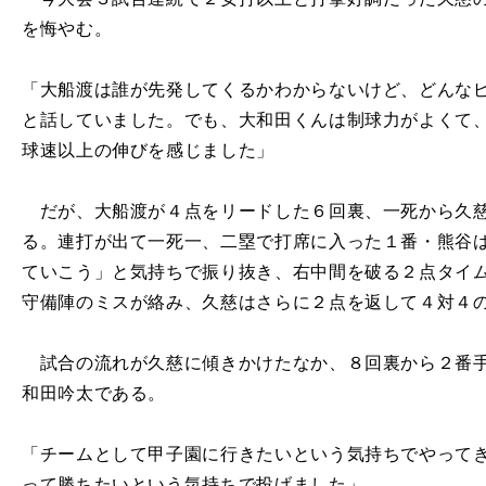
を悔やむ。
「大船渡は誰が先発してくるかわからないけど、どんな
と話していました。でも、大和田くんは制球力がよくて
球速以上の伸びを感じました」
だが、大船渡が４点をリードした６回裏、一死から久慈
る。連打が出て一死一、二塁で打席に入った１番・熊谷
ていこう」と気持ちで振り抜き、右中間を破る２点タイ
守備陣のミスが絡み、久慈はさらに２点を返して４対４
試合の流れが久慈に傾きかけたなか、８回裏から２番手
和田吟太である。
「チームとして甲子園に行きたいという気持ちでやって
って勝ちたいという気持ちで投げました」