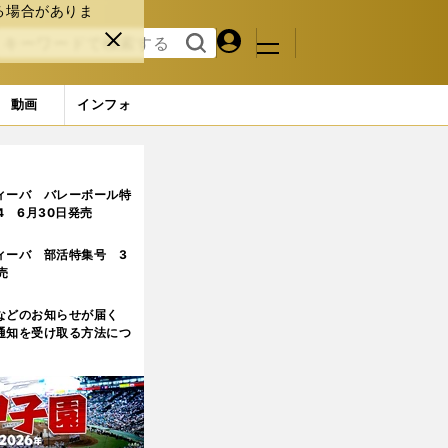
る場合がありま
マイペ
閉じ
検索
メニュ
ー
る
す
ジ
る
動画
インフォ
ィーバ バレーボール特
.4 6月30日発売
ィーバ 部活特集号 3
売
などのお知らせが届く
通知を受け取る方法につ