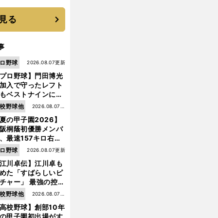
に３年目のNBA挑戦
続く
見る
事
ロ野球
2026.08.07更新
プロ野球】門田博光
加入で守ったレフト
もベストナインに輝
た石嶺和彦 「サッ
校野球他
2026.08.07更
」という愛称は松永
夏の甲子園2026】
新
美がきっかけ？
阪桐蔭初優勝メンバ
、最速157キロ右
、平成初完封＆初本
ロ野球
2026.08.07更新
打... 指揮官たちの知
江川卓伝】江川卓も
れざる現役時代
めた「すばらしいピ
チャー」 最強の控え
手・大橋康延はいか
校野球他
2026.08.07更
して高校３年間を過
高校野球】創部10年
新
したのか
の甲子園初出場がす