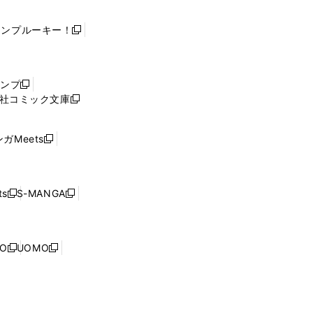
ャンプルーキー！
新
し
い
ウ
ャンプ
新
ィ
社コミック文庫
し
新
ン
い
し
ド
ウ
い
ウ
ガMeets
新
ィ
ウ
で
し
ン
ィ
開
い
ド
ン
く
ウ
ウ
ド
s
S-MANGA
新
新
ィ
で
ウ
し
し
ン
開
で
い
い
ド
く
開
ウ
ウ
ウ
NO
UOMO
く
新
新
ィ
ィ
で
し
し
ン
ン
開
い
い
ド
ド
く
ウ
ウ
ウ
ウ
ィ
ィ