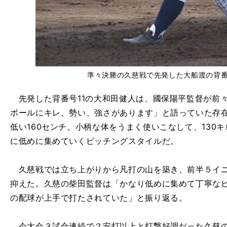
準々決勝の久慈戦で先発した大船渡の背番
先発した背番号11の大和田健人は、國保陽平監督が前
ボールにキレ、勢い、強さがあります」と語っていた存在
低い160センチ。小柄な体をうまく使いこなして、130
に低めに集めていくピッチングスタイルだ。
久慈戦では立ち上がりから凡打の山を築き、前半５イニ
抑えた。久慈の柴田監督は「かなり低めに集めて丁寧な
の配球が上手で打たされていた」と振り返る。
今大会３試合連続で２安打以上と打撃好調だった久慈の