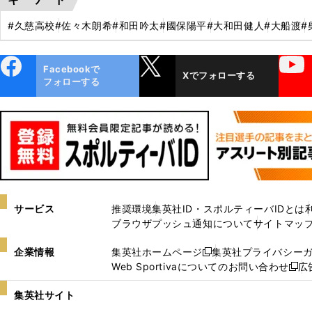
#久慈高校
#佐々木朗希
#和田吟太
#國保陽平
#大和田健人
#大船渡
#
ebo
X
YouTube
Facebookで
Xでフォローする
ok
フォローする
サービス
推奨環境
集英社ID・スポルティーバIDとは
ブラウザプッシュ通知について
サイトマッ
企業情報
集英社ホームページ
集英社プライバシー
新
Web Sportivaについてのお問い合わせ
広
し
新
い
し
集英社サイト
ウ
い