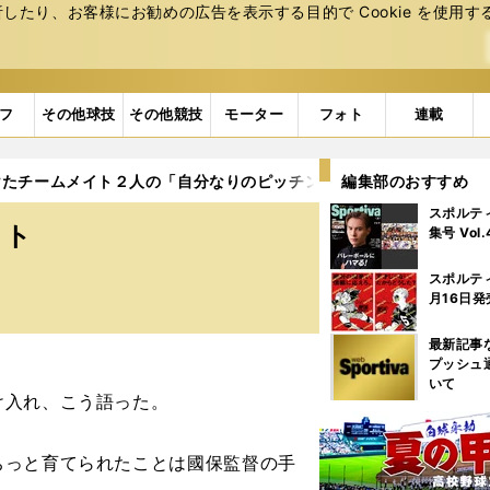
たり、お客様にお勧めの広告を表⽰する⽬的で Cookie を使⽤す
フ
その他球技
その他競技
モーター
フォト
連載
けたチームメイト２人の「自分なりのピッチング」
編集部のおすすめ
スポルテ
イト
集号 Vol
スポルテ
月16日発
最新記事
プッシュ
いて
け入れ、こう語った。
ちっと育てられたことは國保監督の手