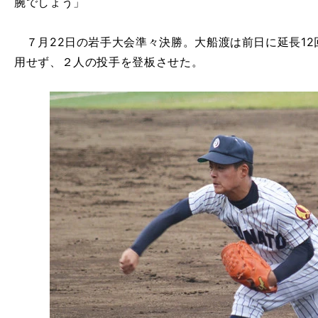
腕でしょう」
７月22日の岩手大会準々決勝。大船渡は前日に延長12
用せず、２人の投手を登板させた。