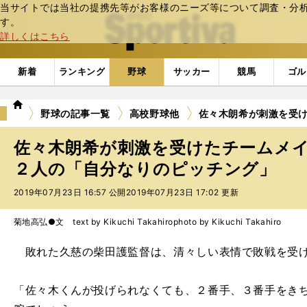
当サイトでは当社の提携先等がお客様のニーズ等について調査・分析し
web Sportiva (webスポルティーバ)
す。
詳しくはこちら
新着
ランキング
野球
サッカー
競馬
ゴル
we
野球の記事一覧
高校野球他
佐々木朗希が刺激を受
b
ス
佐々木朗希が刺激を受けたチームメ
ポ
ル
２人の「自分なりのピッチング」
テ
2019年07月23日 16:57 公開
2019年07月23日 17:02 更新
ィ
ー
バ
菊地高弘●文 text by Kikuchi Takahiro
photo by Kikuchi Takahiro
敗れた久慈の柴田護監督は、清々しい表情で敗戦を受
「佐々木くんが投げられなくても、２番手、３番手をき