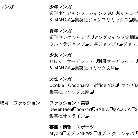
ィ
ウ
マンガ
少年マンガ
ン
ィ
週刊少年ジャンプ
ジャンプSQ
Vジャン
ド
ン
新
新
S-MANGA
集英社ジャンプリミックス
集
ウ
ド
新
し
し
新
で
ウ
し
い
い
し
青年マンガ
開
で
い
ウ
ウ
い
週刊ヤングジャンプ
ヤングジャンプ定期
新
く
開
ウ
ィ
ィ
ウ
ウルトラジャンプ
少年ジャンプ+
ジャン
新
し
新
く
ィ
ン
ン
ィ
し
い
し
ン
ド
ド
ン
少女マンガ
い
ウ
い
ド
ウ
ウ
ド
りぼん
マーガレット
別冊マーガレット
新
新
新
ウ
ィ
ウ
ウ
で
で
ウ
S-MANGA
集英社コミック文庫
し
新
し
新
ィ
ン
ィ
で
開
開
で
い
し
い
し
ン
ド
ン
女性マンガ
開
く
く
開
ウ
い
ウ
い
ド
ウ
ド
Cookie
Cocohana
office YOU
マンガM
く
く
新
新
新
ィ
ウ
ィ
ウ
ウ
で
ウ
集英社コミック文庫
し
新
し
し
ン
ィ
ン
ィ
で
開
で
い
し
い
い
ド
ン
ド
ン
取材・ファッション
ファッション・美容
開
く
開
ウ
い
ウ
ウ
ウ
ド
ウ
ド
Seventeen
non-no
BAILA
MAQUIA
S
く
く
新
新
新
新
ィ
ウ
ィ
ィ
で
ウ
で
ウ
集英社オンライン
し
新
し
し
し
ン
ィ
ン
ン
開
で
開
で
い
し
い
い
い
ド
ン
ド
ド
芸能・情報・スポーツ
く
開
く
開
ウ
い
ウ
ウ
ウ
ウ
ド
ウ
ウ
Myojo
週プレNEWS
週プレ グラジャパ!
く
く
新
新
新
ィ
ウ
ィ
ィ
ィ