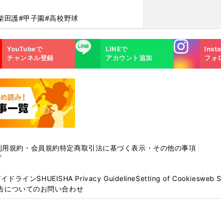
柴田護
#甲子園
#高校野球
Instagra
LINE
YouTubeで
LINEで
Inst
m
チャンネル登録
アカウント追加
フォ
利用規約・会員規約
特定商取引法に基づく表示・その他の事項
プ
ガイドライン
SHUEISHA Privacy Guideline
Setting of Cookies
web 
告についてのお問い合わせ