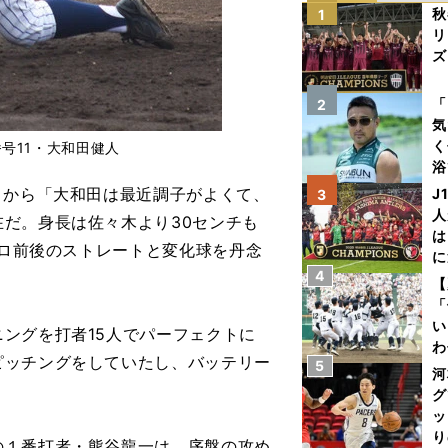
秋
1
リ
ズ
を
「
2
気
く
号11・大和田健人
浴
太
々から「大和田は最近調子がよくて、
J
3
ァ
人
だ。身長は佐々木より30センチも
は
キロ前後のストレートと変化球を丹念
に
4
と
【
「
い
ングを打者15人でパーフェクトに
わ
ピッチングをしていたし、バッテリー
5
だ
河
グ
ッ
り
１番打者・熊谷龍一は、序盤の攻め