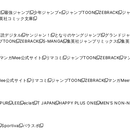
プ
最強ジャンプ
少年ジャンプ+
ジャンプTOON
ZEBRACK
ジ
新
新
新
新
新
英社コミック文庫
し
新
し
し
し
し
い
い
し
い
い
い
ウ
ウ
い
ウ
ウ
ウ
購読デジタル
ヤンジャン！
となりのヤングジャンプ
グランドジ
新
新
新
ィ
ィ
ウ
ィ
ィ
ィ
プTOON
ZEBRACK
S-MANGA
集英社ジャンプリミックス
集英
新
し
新
し
新
し
新
ン
ン
ィ
ン
ン
ン
し
い
し
い
し
い
し
ド
ド
ン
ド
ド
ド
い
ウ
い
ウ
い
ウ
い
ウ
ウ
ド
ウ
ウ
ウ
マンガMee公式サイト
リマコミ
ジャンプTOON
ZEBRACK
マン
新
新
新
新
ウ
ィ
ウ
ィ
ウ
ィ
ウ
で
で
ウ
で
で
で
し
し
し
し
し
ィ
ン
ィ
ン
ィ
ン
ィ
開
開
で
開
開
開
い
い
い
い
い
ン
ド
ン
ド
ン
ド
ン
く
く
開
く
く
く
ウ
ウ
ウ
ウ
ウ
ド
ウ
ド
ウ
ド
ウ
ド
ee公式サイト
リマコミ
ジャンプTOON
ZEBRACK
マンガMeet
く
新
新
新
新
ィ
ィ
ィ
ィ
ィ
ウ
で
ウ
で
ウ
で
ウ
し
し
し
し
ン
ン
ン
ン
ン
で
開
で
開
で
開
で
い
い
い
い
ド
ド
ド
ド
ド
開
く
開
く
開
く
開
ウ
ウ
ウ
ウ
ウ
ウ
ウ
ウ
ウ
PUR
LEE
eclat
T JAPAN
HAPPY PLUS ONE
MEN'S NON-
く
く
く
く
新
新
新
新
新
ィ
ィ
ィ
ィ
で
で
で
で
で
し
し
し
し
し
ン
ン
ン
ン
開
開
開
開
開
い
い
い
い
い
ド
ド
ド
ド
く
く
く
く
く
ウ
ウ
ウ
ウ
ウ
ウ
ウ
ウ
ウ
Sportiva
パラスポ
新
新
ィ
ィ
ィ
ィ
ィ