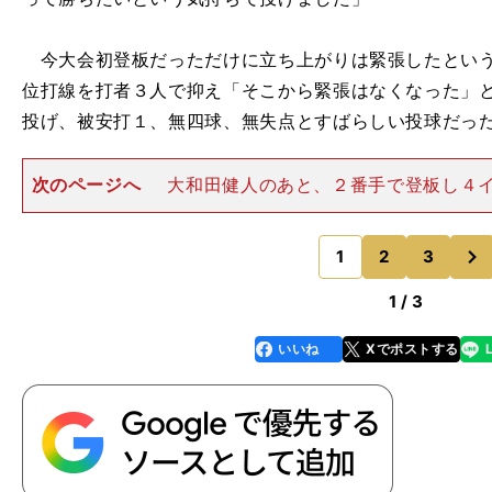
今大会初登板だっただけに立ち上がりは緊張したという
位打線を打者３人で抑え「そこから緊張はなくなった」と
投げ、被安打１、無四球、無失点とすばらしい投球だっ
次のページへ
大和田健人のあと、２番手で登板し４
点に抑えた大船渡の和田吟太 和田には期する思いがあ
投げない時にいつも負けていたので。自分たちが投げる
次
うにしたいと思っていまし
1
2
3
のページへ
。
々
1 / 3
いいね
Xでポストする
line
faceboo
x
k