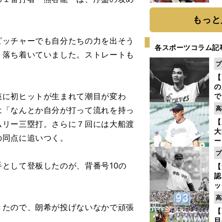
糧
は
もっと
ピッチャーでも自分たちの力を出そう
各スポーツコラム記
、落ち着いていました。ストレートも
プ
【
の
に初ヒットが生まれて潮目が変わ
で
い
高
は「なんとか自分が打って流れを持っ
サ
【
ムリー三塁打。さらに７回には大船渡
浩
大
の同点に追いつく。
ー
腕
プ
塁
として登板したのが、背番号10の
【
ら
認
ッ
投
高
に
きたので、朗希が投げないなかで頑張
【
ご
目