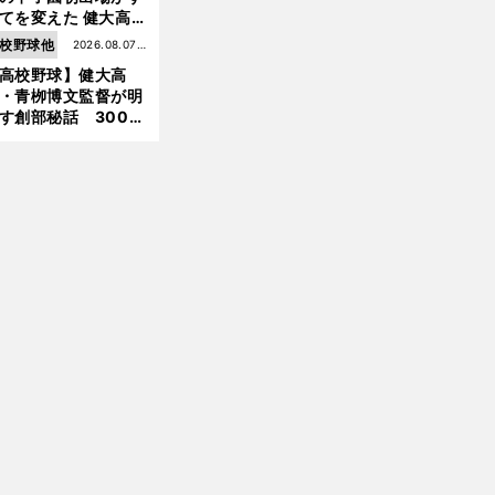
てを変えた 健大高
・青栁監督が語る
校野球他
2026.08.07更
機動破壊」はこうし
高校野球】健大高
新
生まれた
・青栁博文監督が明
す創部秘話 300万
の借金、涙の10年間
経てたどり着いた甲
園
前
へ