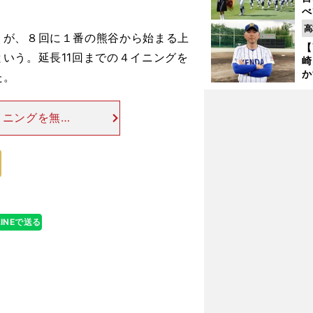
べ
崎
高
が、８回に１番の熊谷から始まる上
「
【
て
いう。延長11回までの４イニングを
崎
か
た。
円
を
子
イニングを無失
った。「朗希が
時は負けないよ
木朗希が対戦相手に伝えた決意
LINEで送る