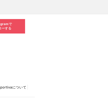
agramで
ローする
Sportivaについて