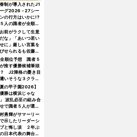
春制が導入されたJ1
ーグ2026－27シー
ンの行方はいかに!?
５人の識者が全順位
大胆予想
お前がラクして生意
だな」「あいつ若い
せに」厳しい言葉を
びせられるも佐藤慎
郎が貫いた誇りとフ
1全順位予想 識者５
ンへの思い
が推す優勝候補筆頭
？ J2降格の憂き目
遭いそうな３クラブ
は？
夏の甲子園2026】
優勝は横浜じゃな
」 波乱必至の組み合
せで識者５人が選ん
優勝校はここだ！
村勇輝がサマーリー
で示したリーダーシ
プと悔し涙 ２年ぶ
の日本代表の舞台を