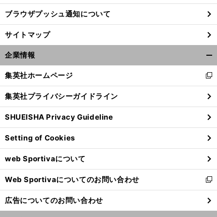
ブラウザプッシュ通知について
前
へ
サイトマップ
企業情報
開
く/
集英社ホームページ
新
閉
し
じ
集英社プライバシーガイドライン
い
る
ウ
SHUEISHA Privacy Guideline
ィ
ン
Setting of Cookies
ド
ウ
web Sportivaについて
で
開
Web Sportivaについてのお問い合わせ
く
新
し
広告についてのお問い合わせ
い
ウ