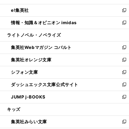
開
ウ
ン
ウ
し
e!集英社
く
で
ド
ィ
い
新
開
ウ
ン
ウ
し
情報・知識＆オピニオン imidas
く
で
ド
ィ
い
新
開
ウ
ン
ウ
し
ライトノベル・ノベライズ
く
で
ド
ィ
い
開
ウ
ン
ウ
集英社Webマガジン コバルト
く
で
ド
ィ
新
開
ウ
ン
し
集英社オレンジ文庫
く
で
ド
い
新
開
ウ
ウ
し
シフォン文庫
く
で
ィ
い
新
開
ン
ウ
し
ダッシュエックス文庫公式サイト
く
ド
ィ
い
新
ウ
ン
ウ
し
JUMP j-BOOKS
で
ド
ィ
い
新
開
ウ
ン
ウ
し
キッズ
く
で
ド
ィ
い
開
ウ
ン
ウ
集英社みらい文庫
く
で
ド
ィ
新
開
ウ
ン
し