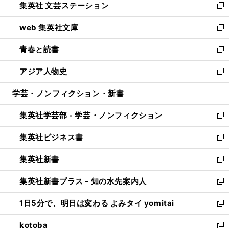
集英社 文芸ステーション
く
ィ
い
新
ン
ウ
し
web 集英社文庫
ド
ィ
い
新
ウ
ン
ウ
し
青春と読書
で
ド
ィ
い
新
開
ウ
ン
ウ
し
アジア人物史
く
で
ド
ィ
い
新
開
ウ
ン
ウ
し
学芸・ノンフィクション・新書
く
で
ド
ィ
い
開
ウ
ン
ウ
集英社学芸部 - 学芸・ノンフィクション
く
で
ド
ィ
新
開
ウ
ン
し
集英社ビジネス書
く
で
ド
い
新
開
ウ
ウ
し
集英社新書
く
で
ィ
い
新
開
ン
ウ
し
集英社新書プラス - 知の水先案内人
く
ド
ィ
い
新
ウ
ン
ウ
し
1日5分で、明日は変わる よみタイ yomitai
で
ド
ィ
い
新
開
ウ
ン
ウ
し
kotoba
く
で
ド
ィ
い
新