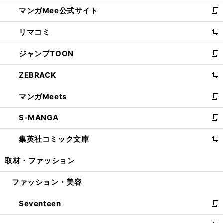
ン
ウ
し
マンガMee公式サイト
く
ド
ィ
い
新
ウ
ン
ウ
し
リマコミ
で
ド
ィ
い
新
開
ウ
ン
ウ
し
ジャンプTOON
く
で
ド
ィ
い
新
開
ウ
ン
ウ
し
ZEBRACK
く
で
ド
ィ
い
新
開
ウ
ン
ウ
し
マンガMeets
く
で
ド
ィ
い
新
開
ウ
ン
ウ
し
S-MANGA
く
で
ド
ィ
い
新
開
ウ
ン
ウ
し
集英社コミック文庫
く
で
ド
ィ
い
新
開
ウ
ン
ウ
し
取材・ファッション
く
で
ド
ィ
い
開
ウ
ン
ウ
ファッション・美容
く
で
ド
ィ
開
ウ
ン
Seventeen
く
で
ド
新
開
ウ
し