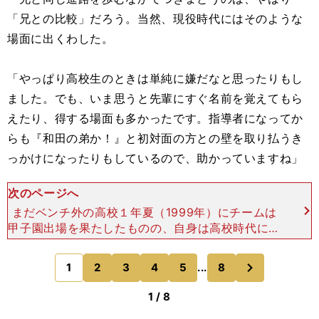
「兄との比較」だろう。当然、現役時代にはそのような
場面に出くわした。
「やっぱり高校生のときは単純に嫌だなと思ったりもし
ました。でも、いま思うと先輩にすぐ名前を覚えてもら
えたり、得する場面も多かったです。指導者になってか
らも『和田の弟か！』と初対面の方との壁を取り払うき
っかけになったりもしているので、助かっていますね」
次のページへ
まだベンチ外の高校１年夏（1999年）にチームは
甲子園出場を果たしたものの、自身は高校時代に甲
子園の土を踏むことは叶わず。東京六大学野球への
憧れ、１年間在学期間が重なる兄・毅（早稲田大）
次
1
2
3
4
5
...
8
のページへ
と神宮の舞台で
1 / 8