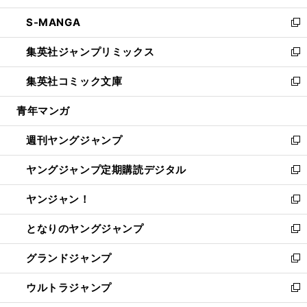
開
ウ
ン
ウ
し
S-MANGA
く
で
ド
ィ
い
新
開
ウ
ン
ウ
し
集英社ジャンプリミックス
く
で
ド
ィ
い
新
開
ウ
ン
ウ
し
集英社コミック文庫
く
で
ド
ィ
い
新
開
ウ
ン
ウ
し
青年マンガ
く
で
ド
ィ
い
開
ウ
ン
ウ
週刊ヤングジャンプ
く
で
ド
ィ
新
開
ウ
ン
し
ヤングジャンプ定期購読デジタル
く
で
ド
い
新
開
ウ
ウ
し
ヤンジャン！
く
で
ィ
い
新
開
ン
ウ
し
となりのヤングジャンプ
く
ド
ィ
い
新
ウ
ン
ウ
し
グランドジャンプ
で
ド
ィ
い
新
開
ウ
ン
ウ
し
ウルトラジャンプ
く
で
ド
ィ
い
新
開
ウ
ン
ウ
し