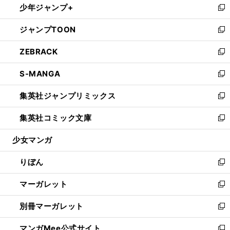
少年ジャンプ+
く
で
ド
ィ
い
新
開
ウ
ン
ウ
し
ジャンプTOON
く
で
ド
ィ
い
新
開
ウ
ン
ウ
し
ZEBRACK
く
で
ド
ィ
い
新
開
ウ
ン
ウ
し
S-MANGA
く
で
ド
ィ
い
新
開
ウ
ン
ウ
し
集英社ジャンプリミックス
く
で
ド
ィ
い
新
開
ウ
ン
ウ
し
集英社コミック文庫
く
で
ド
ィ
い
新
開
ウ
ン
ウ
し
少女マンガ
く
で
ド
ィ
い
開
ウ
ン
ウ
りぼん
く
で
ド
ィ
新
開
ウ
ン
し
マーガレット
く
で
ド
い
新
開
ウ
ウ
し
別冊マーガレット
く
で
ィ
い
新
開
ン
ウ
し
マンガMee公式サイト
く
ド
ィ
い