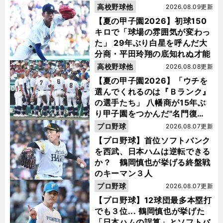
高校野球他
2026.08.09更新
【夏の甲子園2026】初球150
キロで「球場の雰囲気が変わっ
た」 29年ぶり白星を呼んだ大
分商・平田玲翔の底知れぬ才能
高校野球他
2026.08.08更新
【夏の甲子園2026】「ウチを
選んでくれるのは『Ｂランク』
の選手たち」 八幡商が15年ぶ
り甲子園をつかんだ"名門復
活"の舞台裏
プロ野球
2026.08.07更新
【プロ野球】首位ソフトバンク
を西武、日本ハムは逆転できる
か？ 鶴岡慎也が挙げる終盤戦
のキーマン３人
プロ野球
2026.08.07更新
【プロ野球】12球団最多本塁打
でも３位... 鶴岡慎也が挙げた
「日本ハムの誤算」とソフトバ