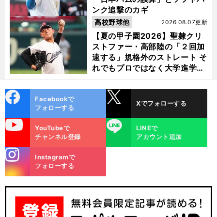
ンク追撃のカギ
高校野球他
2026.08.07更新
【夏の甲子園2026】聖隷クリ
ストファー・高部陸の「２回加
速する」規格外のストレート そ
れでもプロではなく大学進学を
選ぶ理由
cebo
X
Facebookで
Xでフォローする
ok
フォローする
uTube
LINE
YouTubeで
LINEで
チャンネル登録
アカウント追加
stagra
Instagramで
m
フォローする