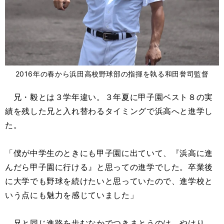
2016年の春から浜田高校野球部の指揮を執る和田誉司監督
兄・毅とは３学年違い。３年夏に甲子園ベスト８の実
績を残した兄と入れ替わるタイミングで浜高へと進学し
た。
「僕が中学生のときにも甲子園に出ていて、『浜高に進
んだら甲子園に行ける』と思っての進学でした。卒業後
に大学でも野球を続けたいと思っていたので、進学校と
いう点にも魅力を感じていました」
兄と同じ進路を歩むなかでつきまとうのは、やはり