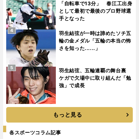
「自転車で13分」 春江工出身
として最初で最後のプロ野球選
手となった
4
羽生結弦が一時は諦めたソチ五
輪の金メダル「五輪の本当の怖
さを知った......」
5
羽生結弦、五輪連覇の舞台裏
ケガで欠場中に取り組んだ「勉
強」で成長
もっと見る
各スポーツコラム記事