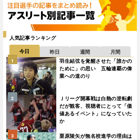
人気記事ランキング
今日
昨日
週間
月間
羽生結弦を覚醒させた「誰かの
1
ために」の思い 五輪連覇の偉
業への道のり
Ｊリーグ開幕戦は白熱の逆転劇
2
だが観客、視聴者にとって「価
値あるイベント」になっていた
か
栗原陵矢が無名校進学の理由は
3