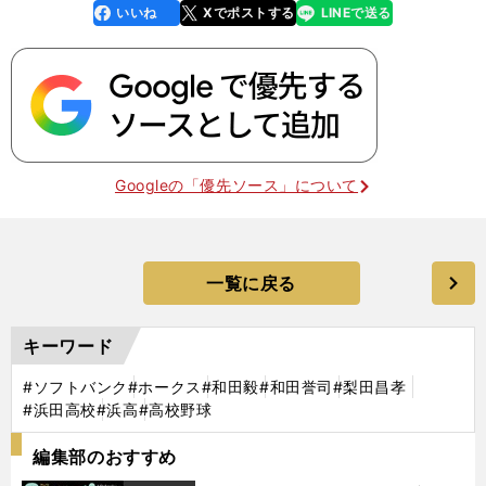
いいね
Xでポストする
LINEで送る
line
faceboo
x
k
Googleの「優先ソース」について
一覧に戻る
キーワード
#ソフトバンク
#ホークス
#和田毅
#和田誉司
#梨田昌孝
#浜田高校
#浜高
#高校野球
編集部のおすすめ