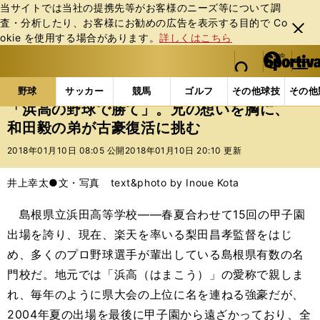
当サイトでは当社の提携先等がお客様のニーズ等について調
査・分析したり、お客様にお勧めの広告を表⽰する⽬的で Co
閉じ
okie を使⽤する場合があります。
詳しくはこちら
る
マイペ
web Sportiva (webスポルティーバ)
検索
メニュ
we
ー
野球の記事一覧
高校野球他
「浜高の野球で勝て」
b
ジ
野球
サッカー
競馬
ゴルフ
その他球技
その他
ス
「浜高の野球で勝て」。兄の想いを胸に、
ポ
和田毅の弟が古豪復活に挑む
ル
テ
2018年01月10日 08:05 公開
2018年01月10日 20:10 更新
ィ
ー
井上幸太●文・写真 text&photo by Inoue Kota
バ
島根県立浜田高等学校――春夏合わせて15回の甲子園
出場を誇り、現在、楽天を率いる梨田昌孝監督をはじ
め、多くのプロ野球選手が輩出している島根県有数の名
門校だ。地元では「浜高（はまこう）」の愛称で親しま
れ、毎年のように県大会の上位に名を連ねる強豪だが、
2004年夏の出場を最後に甲子園から遠ざかっており、全