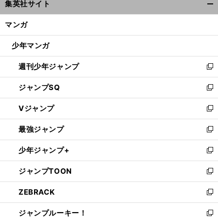
集英社サイト
ィ
開
ン
く/
マンガ
ド
閉
ウ
じ
少年マンガ
で
る
開
週刊少年ジャンプ
く
新
し
ジャンプSQ
い
新
ウ
し
Vジャンプ
ィ
い
新
ン
ウ
し
最強ジャンプ
ド
ィ
い
新
ウ
ン
ウ
し
少年ジャンプ+
で
ド
ィ
い
新
開
ウ
ン
ウ
し
ジャンプTOON
く
で
ド
ィ
い
新
開
ウ
ン
ウ
し
ZEBRACK
く
で
ド
ィ
い
新
開
ウ
ン
ウ
し
ジャンプルーキー！
く
で
ド
ィ
い
新