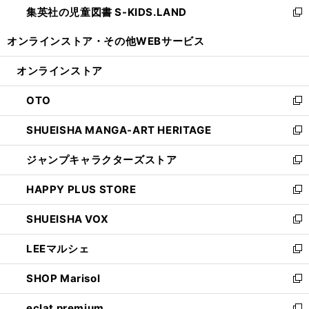
集英社の児童図書 S-KIDS.LAND
く
で
ド
い
新
開
ウ
ウ
し
オンラインストア・
その他WEBサービス
く
で
ィ
い
開
ン
ウ
オンラインストア
く
ド
ィ
ウ
ン
OTO
で
ド
新
開
ウ
し
SHUEISHA MANGA-ART HERITAGE
く
で
い
新
開
ウ
し
ジャンプキャラクターズストア
く
ィ
い
新
ン
ウ
し
HAPPY PLUS STORE
ド
ィ
い
新
ウ
ン
ウ
し
SHUEISHA VOX
で
ド
ィ
い
新
開
ウ
ン
ウ
し
LEEマルシェ
く
で
ド
ィ
い
新
開
ウ
ン
ウ
し
SHOP Marisol
く
で
ド
ィ
い
新
開
ウ
ン
ウ
し
eclat premium
く
で
ド