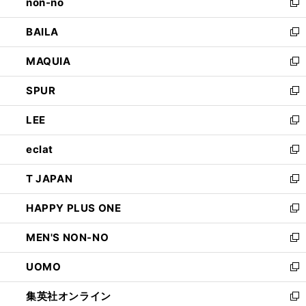
non-no
く
で
い
新
開
ウ
し
BAILA
く
ィ
い
新
ン
ウ
し
MAQUIA
ド
ィ
い
新
ウ
ン
ウ
し
SPUR
で
ド
ィ
い
新
開
ウ
ン
ウ
し
LEE
く
で
ド
ィ
い
新
開
ウ
ン
ウ
し
eclat
く
で
ド
ィ
い
新
開
ウ
ン
ウ
し
T JAPAN
く
で
ド
ィ
い
新
開
ウ
ン
ウ
し
HAPPY PLUS ONE
く
で
ド
ィ
い
新
開
ウ
ン
ウ
し
MEN'S NON-NO
く
で
ド
ィ
い
新
開
ウ
ン
ウ
し
UOMO
く
で
ド
ィ
い
新
開
ウ
ン
ウ
し
集英社オンライン
く
で
ド
ィ
い
新