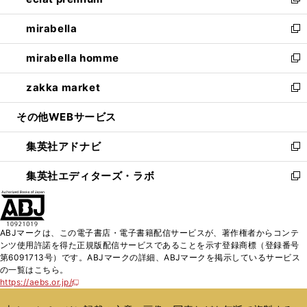
ィ
い
新
開
ウ
ン
ウ
し
mirabella
く
で
ド
ィ
い
新
開
ウ
ン
ウ
し
mirabella homme
く
で
ド
ィ
い
新
開
ウ
ン
ウ
し
zakka market
く
で
ド
ィ
い
新
開
ウ
ン
ウ
し
その他WEBサービス
く
で
ド
ィ
い
開
ウ
ン
ウ
集英社アドナビ
く
で
ド
ィ
新
開
ウ
ン
し
集英社エディターズ・ラボ
く
で
ド
い
新
開
ウ
ウ
し
く
で
ィ
い
開
ン
ウ
ABJマークは、この電子書店・電子書籍配信サービスが、著作権者からコンテ
く
ド
ィ
ンツ使用許諾を得た正規版配信サービスであることを示す登録商標（登録番号
ウ
ン
第6091713号）です。ABJマークの詳細、ABJマークを掲示しているサービス
で
ド
の一覧はこちら。
開
ウ
https://aebs.or.jp/
新
く
で
し
い