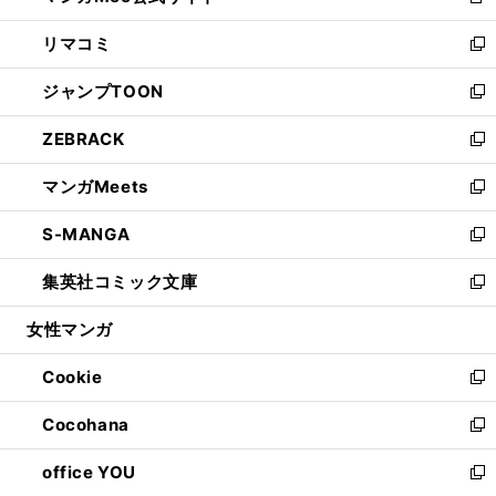
新
ウ
ン
ウ
し
リマコミ
で
ド
ィ
い
新
開
ウ
ン
ウ
し
ジャンプTOON
く
で
ド
ィ
い
新
開
ウ
ン
ウ
し
ZEBRACK
く
で
ド
ィ
い
新
開
ウ
ン
ウ
し
マンガMeets
く
で
ド
ィ
い
新
開
ウ
ン
ウ
し
S-MANGA
く
で
ド
ィ
い
新
開
ウ
ン
ウ
し
集英社コミック文庫
く
で
ド
ィ
い
新
開
ウ
ン
ウ
し
女性マンガ
く
で
ド
ィ
い
開
ウ
ン
ウ
Cookie
く
で
ド
ィ
新
開
ウ
ン
し
Cocohana
く
で
ド
い
新
開
ウ
ウ
し
office YOU
く
で
ィ
い
新
開