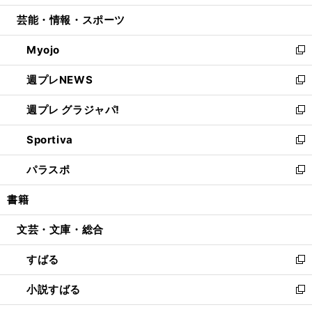
開
ウ
ン
ウ
し
芸能・情報・スポーツ
く
で
ド
ィ
い
開
ウ
ン
ウ
Myojo
く
で
ド
ィ
新
開
ウ
ン
し
週プレNEWS
く
で
ド
い
新
開
ウ
ウ
し
週プレ グラジャパ!
く
で
ィ
い
新
開
ン
ウ
し
Sportiva
く
ド
ィ
い
新
ウ
ン
ウ
し
パラスポ
で
ド
ィ
い
新
開
ウ
ン
ウ
し
書籍
く
で
ド
ィ
い
開
ウ
ン
ウ
文芸・文庫・総合
く
で
ド
ィ
開
ウ
ン
すばる
く
で
ド
新
開
ウ
し
小説すばる
く
で
い
新
開
ウ
し