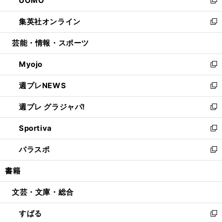
UOMO
で
ド
ィ
い
新
開
ウ
ン
ウ
し
集英社オンライン
く
で
ド
ィ
い
新
開
ウ
ン
ウ
し
芸能・情報・スポーツ
く
で
ド
ィ
い
開
ウ
ン
ウ
Myojo
く
で
ド
ィ
新
開
ウ
ン
し
週プレNEWS
く
で
ド
い
新
開
ウ
ウ
し
週プレ グラジャパ!
く
で
ィ
い
新
開
ン
ウ
し
Sportiva
く
ド
ィ
い
新
ウ
ン
ウ
し
パラスポ
で
ド
ィ
い
新
開
ウ
ン
ウ
し
書籍
く
で
ド
ィ
い
開
ウ
ン
ウ
文芸・文庫・総合
く
で
ド
ィ
開
ウ
ン
すばる
く
で
ド
新