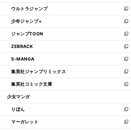
開
ウ
ン
ウ
し
ウルトラジャンプ
く
で
ド
ィ
い
新
開
ウ
ン
ウ
し
少年ジャンプ+
く
で
ド
ィ
い
新
開
ウ
ン
ウ
し
ジャンプTOON
く
で
ド
ィ
い
新
開
ウ
ン
ウ
し
ZEBRACK
く
で
ド
ィ
い
新
開
ウ
ン
ウ
し
S-MANGA
く
で
ド
ィ
い
新
開
ウ
ン
ウ
し
集英社ジャンプリミックス
く
で
ド
ィ
い
新
開
ウ
ン
ウ
し
集英社コミック文庫
く
で
ド
ィ
い
新
開
ウ
ン
ウ
し
少女マンガ
く
で
ド
ィ
い
開
ウ
ン
ウ
りぼん
く
で
ド
ィ
新
開
ウ
ン
し
マーガレット
く
で
ド
い
新
開
ウ
ウ
し