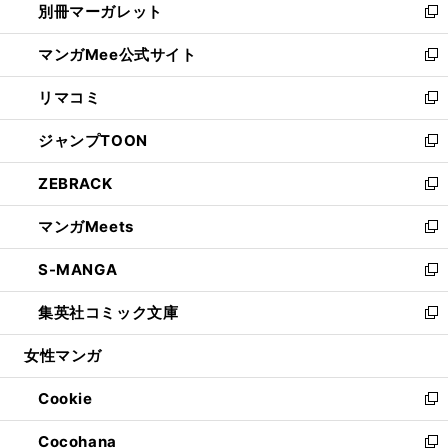
別冊マーガレット
く
で
ィ
い
新
開
ン
ウ
し
マンガMee公式サイト
く
ド
ィ
い
新
ウ
ン
ウ
し
リマコミ
で
ド
ィ
い
新
開
ウ
ン
ウ
し
ジャンプTOON
く
で
ド
ィ
い
新
開
ウ
ン
ウ
し
ZEBRACK
く
で
ド
ィ
い
新
開
ウ
ン
ウ
し
マンガMeets
く
で
ド
ィ
い
新
開
ウ
ン
ウ
し
S-MANGA
く
で
ド
ィ
い
新
開
ウ
ン
ウ
し
集英社コミック文庫
く
で
ド
ィ
い
新
開
ウ
ン
ウ
し
女性マンガ
く
で
ド
ィ
い
開
ウ
ン
ウ
Cookie
く
で
ド
ィ
新
開
ウ
ン
し
Cocohana
く
で
ド
い
新