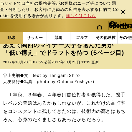
当サイトでは当社の提携先等がお客様のニーズ等について調
査・分析したり、お客様にお勧めの広告を表⽰する⽬的で Co
閉じ
okie を使⽤する場合があります。
詳しくはこちら
る
マイペ
web Sportiva (webスポルティーバ)
検索
メニュ
we
ー
野球の記事一覧
高校野球他
あえて関西のマイナー
b
ジ
野球
サッカー
競馬
ゴルフ
その他球技
その他
ス
あえて関西のマイナー大学を選んだ男が
ポ
「低い構え」でドラフトを待つ (5ページ目)
ル
テ
2017年10月23日 07:55 公開
2017年10月23日 11:15 更新
ィ
ー
谷上史朗●文 text by Tanigami Shiro
バ
大友良行●写真 photo by Ohtomo Yoshiyuki
１年秋、３年春、４年春は首位打者を獲得した。投手
レベルの問題はあるかもしれないが、これだけの高打率
をコンスタントに残してきたのは、技術力の高さはもち
ろん、心身のたくましさもあったから
だろう
。