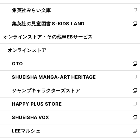
開
ウ
ン
ウ
集英社みらい文庫
く
で
ド
ィ
新
開
ウ
ン
し
集英社の児童図書 S-KIDS.LAND
く
で
ド
い
新
開
ウ
ウ
し
オンラインストア・
その他WEBサービス
く
で
ィ
い
開
ン
ウ
オンラインストア
く
ド
ィ
ウ
ン
OTO
で
ド
新
開
ウ
し
SHUEISHA MANGA-ART HERITAGE
く
で
い
新
開
ウ
し
ジャンプキャラクターズストア
く
ィ
い
新
ン
ウ
し
HAPPY PLUS STORE
ド
ィ
い
新
ウ
ン
ウ
し
SHUEISHA VOX
で
ド
ィ
い
新
開
ウ
ン
ウ
し
LEEマルシェ
く
で
ド
ィ
い
新
開
ウ
ン
ウ
し