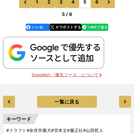
1
2
3
4
5
6
のページへ
のページへ
プロの世界でも自
前
5 / 6
いいね
Xでポストする
LINEで送る
line
faceboo
x
k
Googleの「優先ソース」について
一覧に戻る
キーワード
#ドラフト
#奈良学園大
#宮本丈
#履正社
#山田哲人