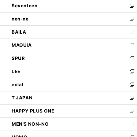
Seventeen
く
で
ド
新
開
ウ
し
non-no
く
で
い
新
開
ウ
し
BAILA
く
ィ
い
新
ン
ウ
し
MAQUIA
ド
ィ
い
新
ウ
ン
ウ
し
SPUR
で
ド
ィ
い
新
開
ウ
ン
ウ
し
LEE
く
で
ド
ィ
い
新
開
ウ
ン
ウ
し
eclat
く
で
ド
ィ
い
新
開
ウ
ン
ウ
し
T JAPAN
く
で
ド
ィ
い
新
開
ウ
ン
ウ
し
HAPPY PLUS ONE
く
で
ド
ィ
い
新
開
ウ
ン
ウ
し
MEN'S NON-NO
く
で
ド
ィ
い
新
開
ウ
ン
ウ
し
く