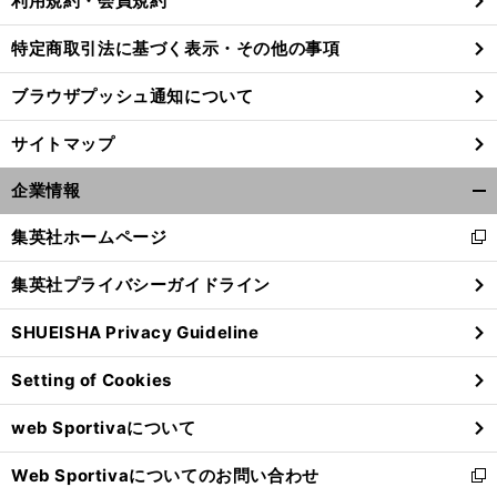
利用規約・会員規約
特定商取引法に基づく表示・その他の事項
ブラウザプッシュ通知について
サイトマップ
企業情報
開
く/
集英社ホームページ
新
閉
し
じ
集英社プライバシーガイドライン
い
る
ウ
SHUEISHA Privacy Guideline
ィ
前
へ
ン
Setting of Cookies
ド
ウ
web Sportivaについて
で
開
Web Sportivaについてのお問い合わせ
く
新