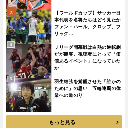
【ワールドカップ】サッカー日
3
本代表を名将たちはどう見たか
ファン・ハール、クロップ、フ
リック...
4
Ｊリーグ開幕戦は白熱の逆転劇
だが観客、視聴者にとって「価
値あるイベント」になっていた
か
5
羽生結弦を覚醒させた「誰かの
ために」の思い 五輪連覇の偉
業への道のり
もっと見る