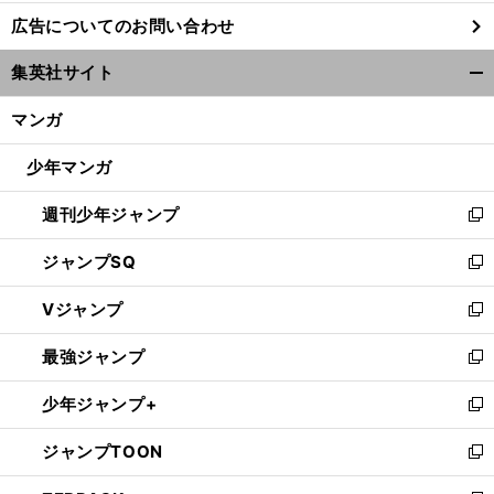
し
広告についてのお問い合わせ
い
ウ
集英社サイト
ィ
開
ン
く/
マンガ
ド
閉
ウ
じ
少年マンガ
で
る
開
週刊少年ジャンプ
く
新
し
ジャンプSQ
い
新
ウ
し
Vジャンプ
ィ
い
新
ン
ウ
し
最強ジャンプ
ド
ィ
い
新
ウ
ン
ウ
し
少年ジャンプ+
で
ド
ィ
い
新
開
ウ
ン
ウ
し
ジャンプTOON
く
で
ド
ィ
い
新
開
ウ
ン
ウ
し