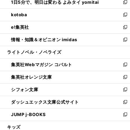
1日5分で、明日は変わる よみタイ yomitai
で
ド
ィ
い
新
開
ウ
ン
ウ
し
kotoba
く
で
ド
ィ
い
新
開
ウ
ン
ウ
し
e!集英社
く
で
ド
ィ
い
新
開
ウ
ン
ウ
し
情報・知識＆オピニオン imidas
く
で
ド
ィ
い
新
開
ウ
ン
ウ
し
ライトノベル・ノベライズ
く
で
ド
ィ
い
開
ウ
ン
ウ
集英社Webマガジン コバルト
く
で
ド
ィ
新
開
ウ
ン
し
集英社オレンジ文庫
く
で
ド
い
新
開
ウ
ウ
し
シフォン文庫
く
で
ィ
い
新
開
ン
ウ
し
ダッシュエックス文庫公式サイト
く
ド
ィ
い
新
ウ
ン
ウ
し
JUMP j-BOOKS
で
ド
ィ
い
新
開
ウ
ン
ウ
し
キッズ
く
で
ド
ィ
い