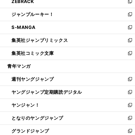
ZEBRACK
く
で
ド
ィ
い
新
開
ウ
ン
ウ
し
ジャンプルーキー！
く
で
ド
ィ
い
新
開
ウ
ン
ウ
し
S-MANGA
く
で
ド
ィ
い
新
開
ウ
ン
ウ
し
集英社ジャンプリミックス
く
で
ド
ィ
い
新
開
ウ
ン
ウ
し
集英社コミック文庫
く
で
ド
ィ
い
新
開
ウ
ン
ウ
し
青年マンガ
く
で
ド
ィ
い
開
ウ
ン
ウ
週刊ヤングジャンプ
く
で
ド
ィ
新
開
ウ
ン
し
ヤングジャンプ定期購読デジタル
く
で
ド
い
新
開
ウ
ウ
し
ヤンジャン！
く
で
ィ
い
新
開
ン
ウ
し
となりのヤングジャンプ
く
ド
ィ
い
新
ウ
ン
ウ
し
グランドジャンプ
で
ド
ィ
い
新