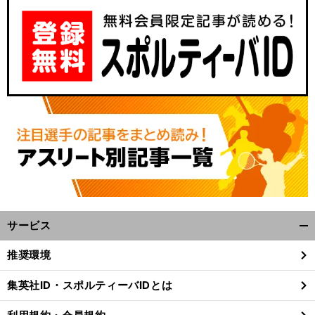
サービス
開
く/
推奨環境
閉
じ
集英社ID・スポルティーバIDとは
る