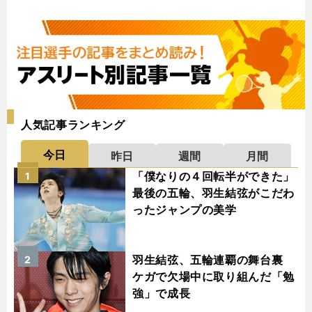
人気記事ランキング
今日
昨日
週間
月間
「僕なりの４回転半ができた」
1
最後の五輪、羽生結弦がこだわ
ったジャンプの美学
羽生結弦、五輪連覇の舞台裏
2
ケガで欠場中に取り組んだ「勉
強」で成長