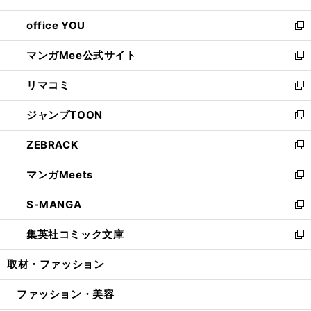
開
ウ
ウ
し
office YOU
く
で
ィ
い
新
開
ン
ウ
し
マンガMee公式サイト
く
ド
ィ
い
新
ウ
ン
ウ
し
リマコミ
で
ド
ィ
い
新
開
ウ
ン
ウ
し
ジャンプTOON
く
で
ド
ィ
い
新
開
ウ
ン
ウ
し
ZEBRACK
く
で
ド
ィ
い
新
開
ウ
ン
ウ
し
マンガMeets
く
で
ド
ィ
い
新
開
ウ
ン
ウ
し
S-MANGA
く
で
ド
ィ
い
新
開
ウ
ン
ウ
し
集英社コミック文庫
く
で
ド
ィ
い
新
開
ウ
ン
ウ
し
取材・ファッション
く
で
ド
ィ
い
開
ウ
ン
ウ
ファッション・美容
く
で
ド
ィ
開
ウ
ン