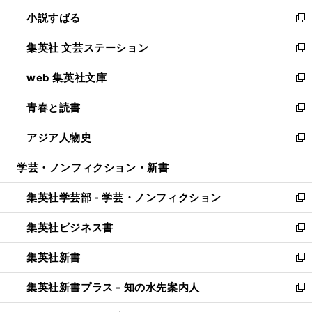
開
ウ
し
小説すばる
く
で
い
新
開
ウ
し
集英社 文芸ステーション
く
ィ
い
新
ン
ウ
し
web 集英社文庫
ド
ィ
い
新
ウ
ン
ウ
し
青春と読書
で
ド
ィ
い
新
開
ウ
ン
ウ
し
アジア人物史
く
で
ド
ィ
い
新
開
ウ
ン
ウ
し
学芸・ノンフィクション・新書
く
で
ド
ィ
い
開
ウ
ン
ウ
集英社学芸部 - 学芸・ノンフィクション
く
で
ド
ィ
新
開
ウ
ン
し
集英社ビジネス書
く
で
ド
い
新
開
ウ
ウ
し
集英社新書
く
で
ィ
い
新
開
ン
ウ
し
集英社新書プラス - 知の水先案内人
く
ド
ィ
い
新
ウ
ン
ウ
し