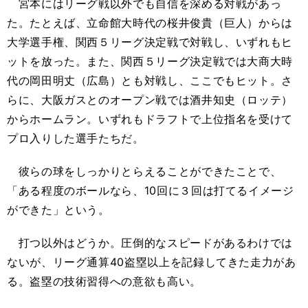
宮本にはリーグ戦以外で
も
自信を深める対戦
が
あっ
た。たとえば、立命館大時代の桜井俊貴（巨人）からは
大学選手権、関西５リーグ決定戦で対戦し、いずれもヒ
ットを放った。また、関西５リーグ決定戦では大商大時
代の岡田明丈（広島）とも対戦し、ここでもヒット。さ
らに、大阪ガスとのオープン戦では酒井知史（ロッテ）
からホームラン。いずれもドラフトで上位指名を受けて
プロ入りした選手たちだ。
彼らの球をしっかりとらえることができたことで、
「ある程度のボールなら、
10
回に３回は打てるイメージ
ができた」という。
打つ以外はどうか。圧倒的なスピードがあるわけでは
ないが、リーグ通算
40
盗塁以上を記録してきた走力があ
る。盗塁の技術習得への意欲も高い。