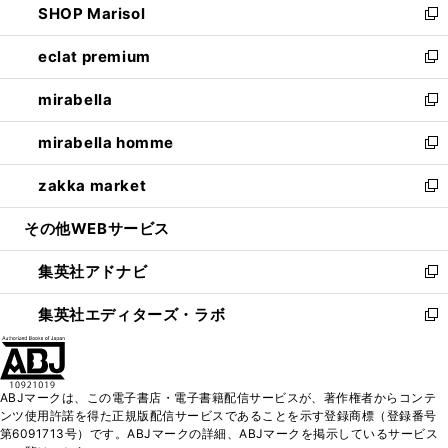
SHOP Marisol
く
で
ド
ィ
い
新
開
ウ
ン
ウ
し
eclat premium
く
で
ド
ィ
い
新
開
ウ
ン
ウ
し
mirabella
く
で
ド
ィ
い
新
開
ウ
ン
ウ
し
mirabella homme
く
で
ド
ィ
い
新
開
ウ
ン
ウ
し
zakka market
く
で
ド
ィ
い
新
開
ウ
ン
ウ
し
その他WEBサービス
く
で
ド
ィ
い
開
ウ
ン
ウ
集英社アドナビ
く
で
ド
ィ
新
開
ウ
ン
し
集英社エディターズ・ラボ
く
で
ド
い
新
開
ウ
ウ
し
く
で
ィ
い
開
ン
ウ
ABJマークは、この電子書店・電子書籍配信サービスが、著作権者からコンテ
く
ド
ィ
ンツ使用許諾を得た正規版配信サービスであることを示す登録商標（登録番号
ウ
ン
第6091713号）です。ABJマークの詳細、ABJマークを掲示しているサービス
で
ド