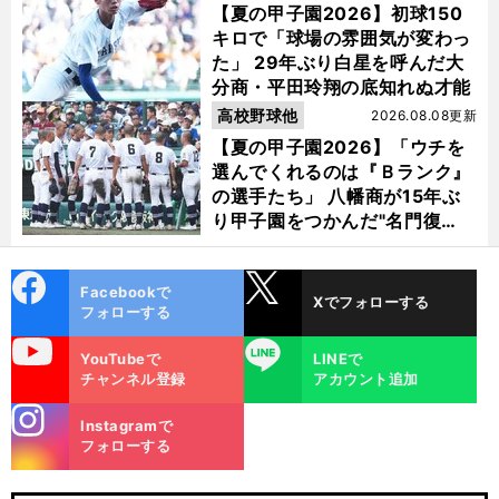
【夏の甲子園2026】初球150
キロで「球場の雰囲気が変わっ
た」 29年ぶり白星を呼んだ大
分商・平田玲翔の底知れぬ才能
高校野球他
2026.08.08更新
【夏の甲子園2026】「ウチを
選んでくれるのは『Ｂランク』
の選手たち」 八幡商が15年ぶ
り甲子園をつかんだ"名門復
活"の舞台裏
cebo
X
Facebookで
Xでフォローする
ok
フォローする
uTube
LINE
YouTubeで
LINEで
チャンネル登録
アカウント追加
stagra
Instagramで
m
フォローする