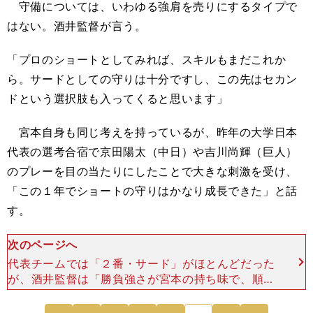
守備については、いわゆる強肩を売りにするタイプで
はない。酒井監督が言う。
「プロのショートとしてみれば、スキルもまだこれか
ら。サードとしての守りは十分ですし、この先はセカン
ドという選択
肢
も入ってくると
思
います」
宮本
自身
も同じ考えを持っているが、昨年の大学日本
代表の選考合宿で京田陽太（中日）や吉川尚輝（巨人）
のプレーを目の当たりにしたことで大きな刺激を受け、
「この１年でショートの守りはかなり成長できた」と話
す。
次のページへ
代表チームでは「２番・サード」がほとんどだった
が、酒井監督は「勝負強さが宮本の持ち味で、順調
に育っていけばプロで６・７番あたりを打つイメー
ジがある」と言う。幅広く起用できる選手として、
次