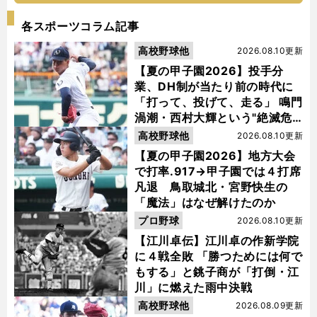
各スポーツコラム記事
高校野球他
2026.08.10更新
【夏の甲子園2026】投手分
業、DH制が当たり前の時代に
「打って、投げて、走る」 鳴門
渦潮・西村大輝という"絶滅危
惧種"
高校野球他
2026.08.10更新
【夏の甲子園2026】地方大会
で打率.917→甲子園では４打席
凡退 鳥取城北・宮野快生の
「魔法」はなぜ解けたのか
プロ野球
2026.08.10更新
【江川卓伝】江川卓の作新学院
に４戦全敗 「勝つためには何で
もする」と銚子商が「打倒・江
川」に燃えた雨中決戦
高校野球他
2026.08.09更新