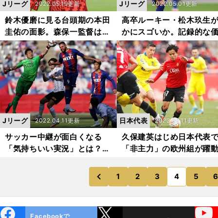
Jリーグ
Jリーグ
2022.05.19更新
2022.05.01更新
鈴木優磨に見る台頭期の本田
高卒ルーキー・松木玖生
圭佑の面影。森保一監督は使
かにスゴいか。記録的な
いこなせるか否か
は小野伸二、本田圭佑ら
回る
Jリーグ
日本代表
2022.04.11更新
2022.02.11更新
サッカー中継が面白くなる
久保建英はじめ日本代表
「気持ちいい実況」とは？
「非主力」の欧州組が躍
噂のアナウンサーを直撃して
代表監督に求められる最
みた
選択と手腕
1
2
3
4
5
のページへ
のページへ
前
ebo
X
YouTube
Facebookで