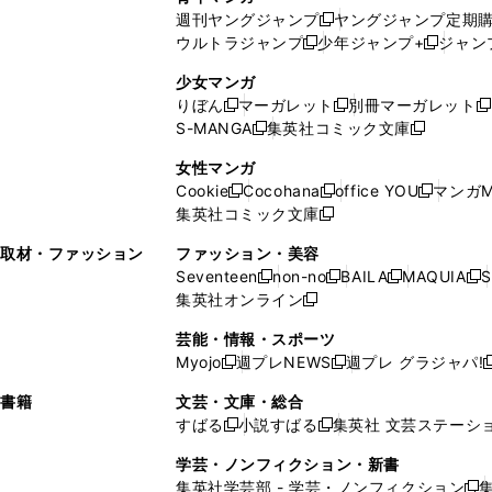
開
で
い
ウ
ウ
い
週刊ヤングジャンプ
ヤングジャンプ定期
新
く
開
ウ
ィ
ィ
ウ
ウルトラジャンプ
少年ジャンプ+
ジャン
新
し
新
く
ィ
ン
ン
ィ
し
い
し
ン
ド
ド
ン
少女マンガ
い
ウ
い
ド
ウ
ウ
ド
りぼん
マーガレット
別冊マーガレット
新
新
新
ウ
ィ
ウ
ウ
で
で
ウ
S-MANGA
集英社コミック文庫
し
新
し
新
ィ
ン
ィ
で
開
開
で
い
し
い
し
ン
ド
ン
女性マンガ
開
く
く
開
ウ
い
ウ
い
ド
ウ
ド
Cookie
Cocohana
office YOU
マンガM
く
く
新
新
新
ィ
ウ
ィ
ウ
ウ
で
ウ
集英社コミック文庫
し
新
し
し
ン
ィ
ン
ィ
で
開
で
い
し
い
い
ド
ン
ド
ン
取材・ファッション
ファッション・美容
開
く
開
ウ
い
ウ
ウ
ウ
ド
ウ
ド
Seventeen
non-no
BAILA
MAQUIA
S
く
く
新
新
新
新
ィ
ウ
ィ
ィ
で
ウ
で
ウ
集英社オンライン
し
新
し
し
し
ン
ィ
ン
ン
開
で
開
で
い
し
い
い
い
ド
ン
ド
ド
芸能・情報・スポーツ
く
開
く
開
ウ
い
ウ
ウ
ウ
ウ
ド
ウ
ウ
Myojo
週プレNEWS
週プレ グラジャパ!
く
く
新
新
新
ィ
ウ
ィ
ィ
ィ
で
ウ
で
で
し
し
ン
ィ
ン
ン
ン
書籍
文芸・文庫・総合
開
で
開
開
い
い
ド
ン
ド
ド
ド
すばる
小説すばる
集英社 文芸ステーシ
く
開
く
く
新
新
ウ
ウ
ウ
ド
ウ
ウ
ウ
く
し
し
ィ
ィ
学芸・ノンフィクション・新書
で
ウ
で
で
で
い
い
ン
ン
集英社学芸部 - 学芸・ノンフィクション
開
で
開
開
開
新