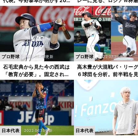
代表。今野泰幸が明かす201
レーに見る、ロシアＷ杯
4年ブラジルW杯、チーム崩
の功労者としてのプライ
壊の経緯
プロ野球
プロ野球
2022.08.08更新
2022.07.30更新
石毛宏典から見た今の西武は
高木豊が大混戦パ・リー
「教育が必要」。固定されな
６球団を分析。前半戦を
い１番打者など、３年ぶりの
「最も優勝の可能性を感
リーグ優勝に向けた課題を熱
る」チームは？
弁した
日本代表
日本代表
2022.06.15更新
2022.06.06更新