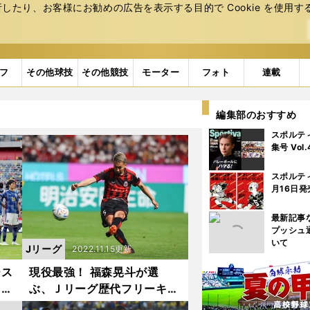
たり、お客様にお勧めの広告を表⽰する⽬的で Cookie を使⽤す
フ
その他球技
その他競技
モーター
フォト
連載
編集部のおすすめ
スポルテ
集号 Vol
スポルテ
月16日発
最新記事
プッシュ
いて
Jリーグ
2022.11.15更新
ース
現役最強！ 福森晃斗が選
。Ｗ
ぶ、Ｊリーグ歴代フリーキッ
を選
カートップ10。「到底追いつ