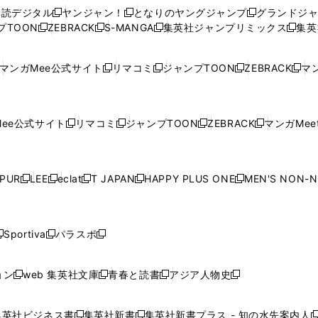
ウ
ウ
い
ウ
ウ
ウ
購読デジタル
ヤンジャン！
となりのヤングジャンプ
グランドジ
新
新
新
ィ
ィ
ウ
ィ
ィ
ィ
プTOON
ZEBRACK
S-MANGA
集英社ジャンプリミックス
集英
新
し
新
し
新
し
新
ン
ン
ィ
ン
ン
ン
し
い
し
い
し
い
し
ド
ド
ン
ド
ド
ド
い
ウ
い
ウ
い
ウ
い
ウ
ウ
ド
ウ
ウ
ウ
マンガMee公式サイト
リマコミ
ジャンプTOON
ZEBRACK
マン
新
新
新
新
ウ
ィ
ウ
ィ
ウ
ィ
ウ
で
で
ウ
で
で
で
し
し
し
し
し
ィ
ン
ィ
ン
ィ
ン
ィ
開
開
で
開
開
開
い
い
い
い
い
ン
ド
ン
ド
ン
ド
ン
く
く
開
く
く
く
ウ
ウ
ウ
ウ
ウ
ド
ウ
ド
ウ
ド
ウ
ド
ee公式サイト
リマコミ
ジャンプTOON
ZEBRACK
マンガMeet
く
新
新
新
新
ィ
ィ
ィ
ィ
ィ
ウ
で
ウ
で
ウ
で
ウ
し
し
し
し
ン
ン
ン
ン
ン
で
開
で
開
で
開
で
い
い
い
い
ド
ド
ド
ド
ド
開
く
開
く
開
く
開
ウ
ウ
ウ
ウ
ウ
ウ
ウ
ウ
ウ
PUR
LEE
eclat
T JAPAN
HAPPY PLUS ONE
MEN'S NON-
く
く
く
く
新
新
新
新
新
ィ
ィ
ィ
ィ
で
で
で
で
で
し
し
し
し
し
ン
ン
ン
ン
開
開
開
開
開
い
い
い
い
い
ド
ド
ド
ド
く
く
く
く
く
ウ
ウ
ウ
ウ
ウ
ウ
ウ
ウ
ウ
Sportiva
パラスポ
新
新
ィ
ィ
ィ
ィ
ィ
で
で
で
で
し
し
し
ン
ン
ン
ン
ン
開
開
開
開
い
い
い
ド
ド
ド
ド
ド
ョン
web 集英社文庫
青春と読書
アジア人物史
く
く
く
く
新
新
新
新
ウ
ウ
ウ
ウ
ウ
ウ
ウ
ウ
し
し
し
し
ィ
ィ
ィ
で
で
で
で
で
い
い
い
い
ン
ン
ン
集英社ビジネス書
集英社新書
集英社新書プラス - 知の水先案内人
開
開
開
開
開
新
新
新