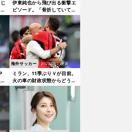
ラじ
伊東純也から飛び出る衝撃エ
。ゴ
ピソード。「骨折していても
を聞
気づかずプレー」「プラチナ
世代という言葉すら知らなか
った」
海外サッカー
2022.05.21更新
P
ミラン、11季ぶりＶが目前。
以来
火の車の財政状態からどうし
手も
て復活できたのか