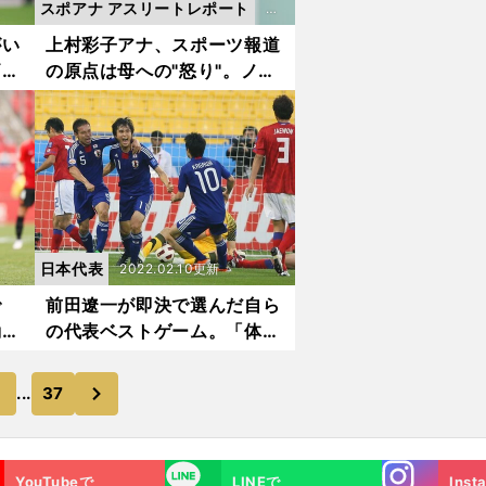
スポアナ アスリートレポート
20
2
がい
上村彩子アナ、スポーツ報道
価値
の原点は母への"怒り"。ノム
2.
を上
さんが教えてくれたこと、サ
0
ッカー日本代表の恐怖の取材
5.
も振り返る
06
更
新
日本代表
2022.02.10更新
で
前田遼一が即決で選んだ自ら
動。
の代表ベストゲーム。「体力
善の
も全部使い果たした感があっ
た」
次
6
...
37
Instagra
LINE
YouTubeで
LINEで
Inst