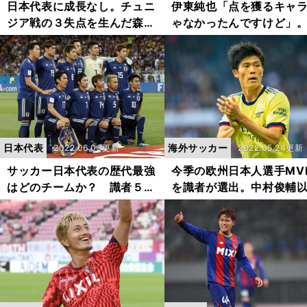
日本代表に成長なし。チュニ
伊東純也「点を獲るキャ
ジア戦の３失点を生んだ森保
ゃなかったんですけど」
ジャパンの構造的問題
ールを量産している秘訣
いた
日本代表
海外サッカー
2022.06.03更新
2022.05.24更新
サッカー日本代表の歴代最強
今季の欧州日本人選手MV
はどのチームか？ 識者５人
を識者が選出。中村俊輔
が考えたベスト３
のインパクトを残した選