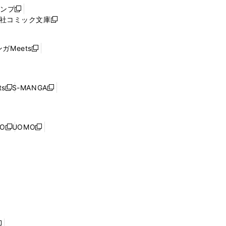
ウ
ャンプ
新
ィ
社コミック文庫
し
新
ン
い
し
ド
ウ
い
ウ
ガMeets
新
ィ
ウ
で
し
ン
ィ
開
い
ド
ン
く
ウ
ウ
ド
s
S-MANGA
新
新
ィ
で
ウ
し
し
ン
開
で
い
い
ド
く
開
ウ
ウ
ウ
NO
UOMO
く
新
新
ィ
ィ
で
し
し
ン
ン
開
い
い
ド
ド
く
ウ
ウ
ウ
ウ
ィ
ィ
で
で
ン
ン
開
開
ド
ド
く
く
ウ
ウ
で
で
開
開