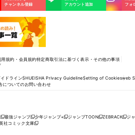
m
チャンネル登録
アカウント追加
フォ
利用規約・会員規約
特定商取引法に基づく表示・その他の事項
プ
ガイドライン
SHUEISHA Privacy Guideline
Setting of Cookies
web 
告についてのお問い合わせ
プ
最強ジャンプ
少年ジャンプ+
ジャンプTOON
ZEBRACK
ジ
新
新
新
新
新
英社コミック文庫
し
新
し
し
し
し
い
い
し
い
い
い