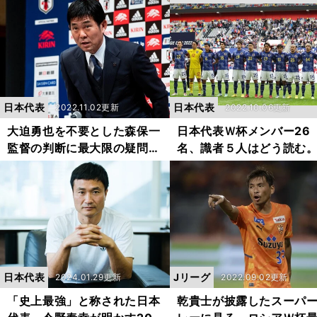
かなかったのか
んで敗退」か「合理性を
してベスト16」
日本代表
日本代表
2022.11.02更新
2022.10.06更新
大迫勇也を不要とした森保一
日本代表Ｗ杯メンバー26
監督の判断に最大限の疑問。
名、識者５人はどう読む
削るべき選手はほかにいる
落線上の選手は？ サプ
ズはあるか？
日本代表
Jリーグ
2024.01.29更新
2022.09.02更新
「史上最強」と称された日本
乾貴士が披露したスーパ