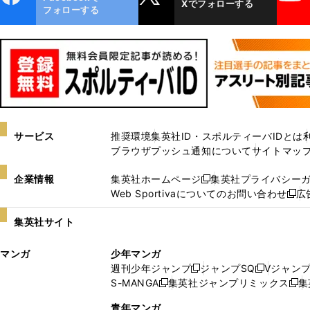
Xでフォローする
ok
フォローする
サービス
推奨環境
集英社ID・スポルティーバIDとは
ブラウザプッシュ通知について
サイトマッ
企業情報
集英社ホームページ
集英社プライバシー
新
Web Sportivaについてのお問い合わせ
広
し
新
い
し
集英社サイト
ウ
い
ィ
ウ
マンガ
少年マンガ
ン
ィ
週刊少年ジャンプ
ジャンプSQ
Vジャン
ド
ン
新
新
S-MANGA
集英社ジャンプリミックス
集
ウ
ド
新
し
し
新
で
ウ
し
い
い
し
青年マンガ