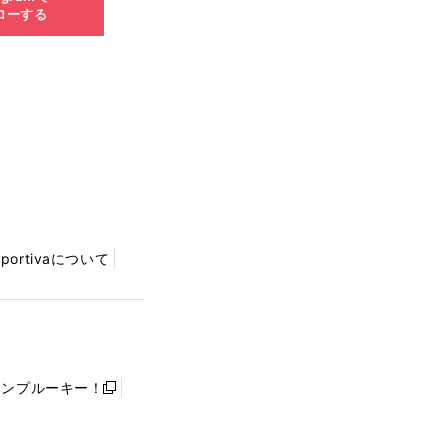
ローする
Sportivaについて
ャンプルーキー！
新
し
い