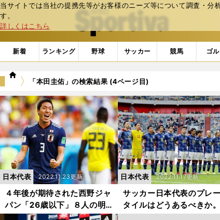
当サイトでは当社の提携先等がお客様のニーズ等について調査・分析し
web Sportiva (webスポルティーバ)
す。
詳しくはこちら
新着
ランキング
野球
サッカー
競馬
ゴル
we
「本田圭佑」の検索結果 (4ページ目)
b
ス
ポ
ル
テ
ィ
ー
バ
日本代表
日本代表
2022.11.23更新
2022.11.17更新
４年後が期待された西野ジャ
サッカー日本代表のプレ
パン「26歳以下」８人の明
タイルはどうあるべきか
暗。なぜ彼らはカタールに届
杯過去６大会は「嗜好性