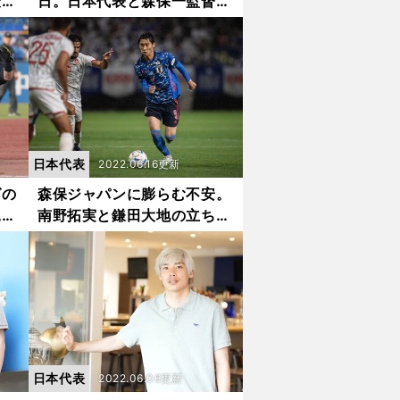
最大
日。日本代表と森保一監督に
ド
いま求められることは何か
日本代表
2022.06.16更新
グの
森保ジャパンに膨らむ不安。
見て
南野拓実と鎌田大地の立ち位
じ
置から見えるチームの閉塞感
日本代表
2022.06.06更新