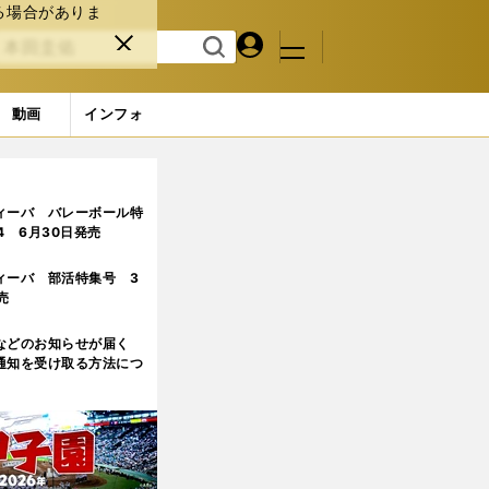
る場合がありま
マイペ
閉じ
検索
メニュ
ー
る
す
ジ
る
動画
インフォ
ィーバ バレーボール特
.4 6月30日発売
ィーバ 部活特集号 3
売
などのお知らせが届く
通知を受け取る方法につ