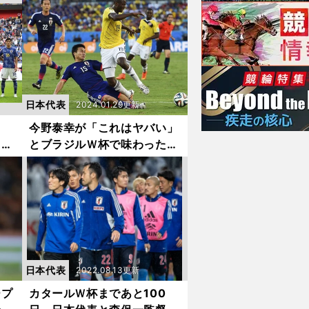
追求
けない３人がいる」
日本代表
2024.01.29更新
今野泰幸が「これはヤバい」
。当
とブラジルＷ杯で味わった恐
ライ
怖。コロンビアにPKを与え
たプレーの真相も語った
日本代表
2022.08.13更新
ープ
カタールＷ杯まであと100