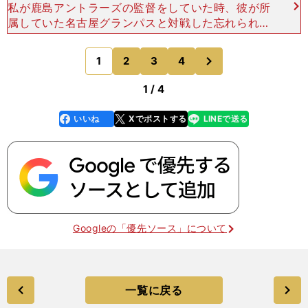
私が鹿島アントラーズの監督をしていた時、彼が所
属していた名古屋グランパスと対戦した忘れられな
い試合がある。非常に難しい試合で、たしかイエロ
ーが11枚も出されたのではなかったろうか。勝った
次
1
2
3
4
のページへ
のはアントラー
1 / 4
いいね
Xでポストする
LINEで送る
line
faceboo
x
k
Googleの「優先ソース」について
一覧に戻る