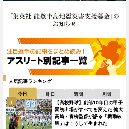
人気記事ランキング
今日
昨日
週間
月間
【高校野球】創部10年目の甲子
1
園初出場がすべてを変えた 健大
高崎・青栁監督が語る「機動破
壊」はこうして生まれた