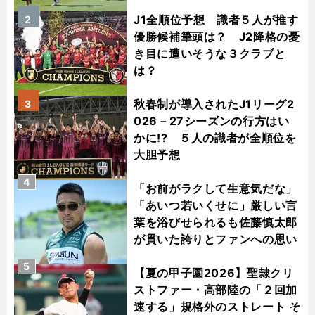
J1全順位予想 識者５人が推す
2
優勝候補筆頭は？ J2降格の憂
き目に遭いそうな３クラブと
は？
秋春制が導入されたJ1リーグ2
3
026－27シーズンの行方はい
かに!? ５人の識者が全順位を
大胆予想
4
「お前がラクして生意気だな」
「あいつ若いくせに」厳しい言
葉を浴びせられるも佐藤慎太郎
が貫いた誇りとファンへの思い
5
【夏の甲子園2026】聖隷クリ
ストファー・高部陸の「２回加
速する」規格外のストレート そ