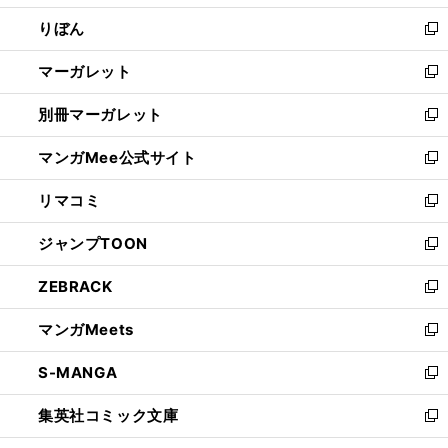
開
ウ
ン
ウ
りぼん
く
で
ド
ィ
新
開
ウ
ン
し
マーガレット
く
で
ド
い
新
開
ウ
ウ
し
別冊マーガレット
く
で
ィ
い
新
開
ン
ウ
し
マンガMee公式サイト
く
ド
ィ
い
新
ウ
ン
ウ
し
リマコミ
で
ド
ィ
い
新
開
ウ
ン
ウ
し
ジャンプTOON
く
で
ド
ィ
い
新
開
ウ
ン
ウ
し
ZEBRACK
く
で
ド
ィ
い
新
開
ウ
ン
ウ
し
マンガMeets
く
で
ド
ィ
い
新
開
ウ
ン
ウ
し
S-MANGA
く
で
ド
ィ
い
新
開
ウ
ン
ウ
し
集英社コミック文庫
く
で
ド
ィ
い
新
開
ウ
ン
ウ
し