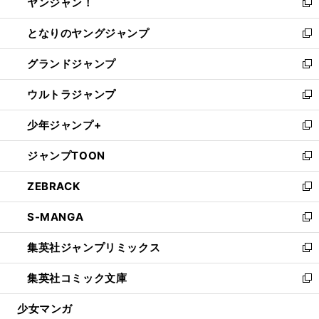
ヤンジャン！
く
で
ィ
い
新
開
ン
ウ
し
となりのヤングジャンプ
く
ド
ィ
い
新
ウ
ン
ウ
し
グランドジャンプ
で
ド
ィ
い
新
開
ウ
ン
ウ
し
ウルトラジャンプ
く
で
ド
ィ
い
新
開
ウ
ン
ウ
し
少年ジャンプ+
く
で
ド
ィ
い
新
開
ウ
ン
ウ
し
ジャンプTOON
く
で
ド
ィ
い
新
開
ウ
ン
ウ
し
ZEBRACK
く
で
ド
ィ
い
新
開
ウ
ン
ウ
し
S-MANGA
く
で
ド
ィ
い
新
開
ウ
ン
ウ
し
集英社ジャンプリミックス
く
で
ド
ィ
い
新
開
ウ
ン
ウ
し
集英社コミック文庫
く
で
ド
ィ
い
新
開
ウ
ン
ウ
し
少女マンガ
く
で
ド
ィ
い