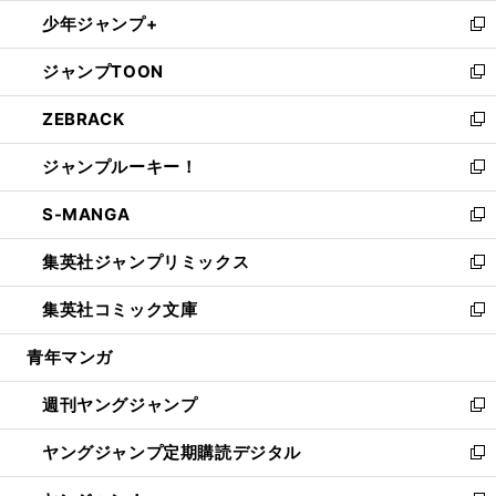
ウ
ン
ウ
し
少年ジャンプ+
で
ド
ィ
い
新
開
ウ
ン
ウ
し
ジャンプTOON
く
で
ド
ィ
い
新
開
ウ
ン
ウ
し
ZEBRACK
く
で
ド
ィ
い
新
開
ウ
ン
ウ
し
ジャンプルーキー！
く
で
ド
ィ
い
新
開
ウ
ン
ウ
し
S-MANGA
く
で
ド
ィ
い
新
開
ウ
ン
ウ
し
集英社ジャンプリミックス
く
で
ド
ィ
い
新
開
ウ
ン
ウ
し
集英社コミック文庫
く
で
ド
ィ
い
新
開
ウ
ン
ウ
し
青年マンガ
く
で
ド
ィ
い
開
ウ
ン
ウ
週刊ヤングジャンプ
く
で
ド
ィ
新
開
ウ
ン
し
ヤングジャンプ定期購読デジタル
く
で
ド
い
新
開
ウ
ウ
し