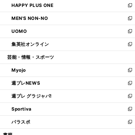
HAPPY PLUS ONE
く
で
ド
ィ
い
新
開
ウ
ン
ウ
し
MEN'S NON-NO
く
で
ド
ィ
い
新
開
ウ
ン
ウ
し
UOMO
く
で
ド
ィ
い
新
開
ウ
ン
ウ
し
集英社オンライン
く
で
ド
ィ
い
新
開
ウ
ン
ウ
し
芸能・情報・スポーツ
く
で
ド
ィ
い
開
ウ
ン
ウ
Myojo
く
で
ド
ィ
新
開
ウ
ン
し
週プレNEWS
く
で
ド
い
新
開
ウ
ウ
し
週プレ グラジャパ!
く
で
ィ
い
新
開
ン
ウ
し
Sportiva
く
ド
ィ
い
新
ウ
ン
ウ
し
パラスポ
で
ド
ィ
い
新
開
ウ
ン
ウ
し
書籍
く
で