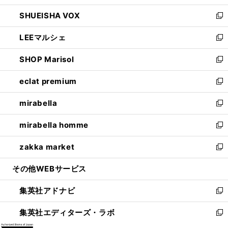
ウ
ン
ウ
し
SHUEISHA VOX
で
ド
ィ
い
新
開
ウ
ン
ウ
し
LEEマルシェ
く
で
ド
ィ
い
新
開
ウ
ン
ウ
し
SHOP Marisol
く
で
ド
ィ
い
新
開
ウ
ン
ウ
し
eclat premium
く
で
ド
ィ
い
新
開
ウ
ン
ウ
し
mirabella
く
で
ド
ィ
い
新
開
ウ
ン
ウ
し
mirabella homme
く
で
ド
ィ
い
新
開
ウ
ン
ウ
し
zakka market
く
で
ド
ィ
い
新
開
ウ
ン
ウ
し
その他WEBサービス
く
で
ド
ィ
い
開
ウ
ン
ウ
集英社アドナビ
く
で
ド
ィ
新
開
ウ
ン
し
集英社エディターズ・ラボ
く
で
ド
い
新
開
ウ
ウ
し