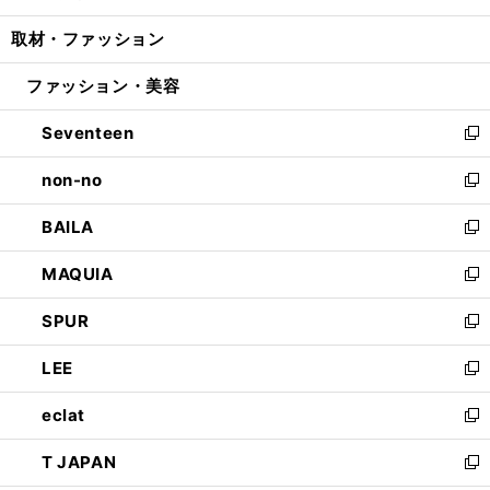
開
ウ
ン
ウ
し
取材・ファッション
く
で
ド
ィ
い
開
ウ
ン
ウ
ファッション・美容
く
で
ド
ィ
開
ウ
ン
Seventeen
く
で
ド
新
開
ウ
し
non-no
く
で
い
新
開
ウ
し
BAILA
く
ィ
い
新
ン
ウ
し
MAQUIA
ド
ィ
い
新
ウ
ン
ウ
し
SPUR
で
ド
ィ
い
新
開
ウ
ン
ウ
し
LEE
く
で
ド
ィ
い
新
開
ウ
ン
ウ
し
eclat
く
で
ド
ィ
い
新
開
ウ
ン
ウ
し
T JAPAN
く
で
ド
ィ
い
新
開
ウ
ン
ウ
し