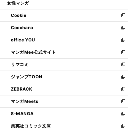
女性マンガ
く
で
ド
ィ
い
開
ウ
ン
ウ
Cookie
く
で
ド
ィ
新
開
ウ
ン
し
Cocohana
く
で
ド
い
新
開
ウ
ウ
し
office YOU
く
で
ィ
い
新
開
ン
ウ
し
マンガMee公式サイト
く
ド
ィ
い
新
ウ
ン
ウ
し
リマコミ
で
ド
ィ
い
新
開
ウ
ン
ウ
し
ジャンプTOON
く
で
ド
ィ
い
新
開
ウ
ン
ウ
し
ZEBRACK
く
で
ド
ィ
い
新
開
ウ
ン
ウ
し
マンガMeets
く
で
ド
ィ
い
新
開
ウ
ン
ウ
し
S-MANGA
く
で
ド
ィ
い
新
開
ウ
ン
ウ
し
集英社コミック文庫
く
で
ド
ィ
い
新