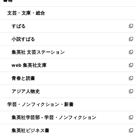
ド
ィ
い
開
ウ
ン
ウ
文芸・文庫・総合
く
で
ド
ィ
開
ウ
ン
すばる
く
で
ド
新
開
ウ
し
小説すばる
く
で
い
新
開
ウ
し
集英社 文芸ステーション
く
ィ
い
新
ン
ウ
し
web 集英社文庫
ド
ィ
い
新
ウ
ン
ウ
し
青春と読書
で
ド
ィ
い
新
開
ウ
ン
ウ
し
アジア人物史
く
で
ド
ィ
い
新
開
ウ
ン
ウ
し
学芸・ノンフィクション・新書
く
で
ド
ィ
い
開
ウ
ン
ウ
集英社学芸部 - 学芸・ノンフィクション
く
で
ド
ィ
新
開
ウ
ン
し
集英社ビジネス書
く
で
ド
い
新