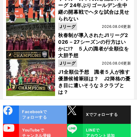
ーグ 24年ぶりゴールデン生中
継の開幕戦でヘタな試合は見せ
られない
Jリーグ
2026.08.06更新
秋春制が導入されたJ1リーグ2
026－27シーズンの行方はい
かに!? ５人の識者が全順位を
大胆予想
Jリーグ
2026.08.06更新
J1全順位予想 識者５人が推す
優勝候補筆頭は？ J2降格の憂
き目に遭いそうな３クラブと
は？
cebo
X
Facebookで
Xでフォローする
ok
フォローする
uTube
LINE
YouTubeで
LINEで
チャンネル登録
アカウント追加