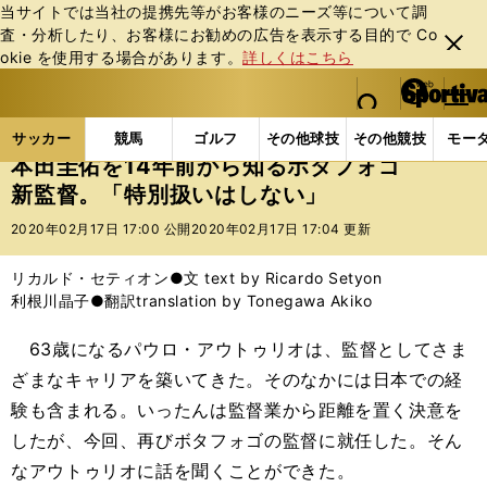
当サイトでは当社の提携先等がお客様のニーズ等について調
査・分析したり、お客様にお勧めの広告を表⽰する⽬的で Co
閉じ
okie を使⽤する場合があります。
詳しくはこちら
る
マイペ
web Sportiva (webスポルティーバ)
検索
メニュ
we
ー
サッカーの記事一覧
海外サッカー
海外サッカー
b
ジ
サッカー
競馬
ゴルフ
その他球技
その他競技
モー
ス
本田圭佑を14年前から知るボタフォゴ
ポ
新監督。「特別扱いはしない」
ル
テ
2020年02月17日 17:00 公開
2020年02月17日 17:04 更新
ィ
ー
リカルド・セティオン●文 text by Ricardo Setyon
バ
利根川晶子●翻訳translation by Tonegawa Akiko
63歳になるパウロ・アウトゥリオは、監督としてさま
ざまなキャリアを築いてきた。そのなかには日本での経
験も含まれる。いったんは監督業から距離を置く決意を
したが、今回、再びボタフォゴの監督に就任した。そん
なアウトゥリオに話を聞くことができた。