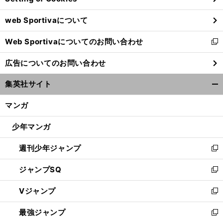
ウ
web Sportivaについて
で
開
Web Sportivaについてのお問い合わせ
く
新
し
広告についてのお問い合わせ
い
ウ
集英社サイト
ィ
開
ン
く/
マンガ
ド
閉
ウ
じ
少年マンガ
で
る
開
週刊少年ジャンプ
く
新
し
ジャンプSQ
い
新
ウ
し
Vジャンプ
ィ
い
新
ン
ウ
し
最強ジャンプ
ド
ィ
い
新