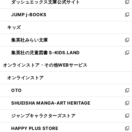
ダッシュエックス文庫公式サイト
く
ド
ィ
い
新
ウ
ン
ウ
し
JUMP j-BOOKS
で
ド
ィ
い
新
開
ウ
ン
ウ
し
キッズ
く
で
ド
ィ
い
開
ウ
ン
ウ
集英社みらい文庫
く
で
ド
ィ
新
開
ウ
ン
し
集英社の児童図書 S-KIDS.LAND
く
で
ド
い
新
開
ウ
ウ
し
オンラインストア・
その他WEBサービス
く
で
ィ
い
開
ン
ウ
オンラインストア
く
ド
ィ
ウ
ン
OTO
で
ド
新
開
ウ
し
SHUEISHA MANGA-ART HERITAGE
く
で
い
新
開
ウ
し
ジャンプキャラクターズストア
く
ィ
い
新
ン
ウ
し
HAPPY PLUS STORE
ド
ィ
い
新