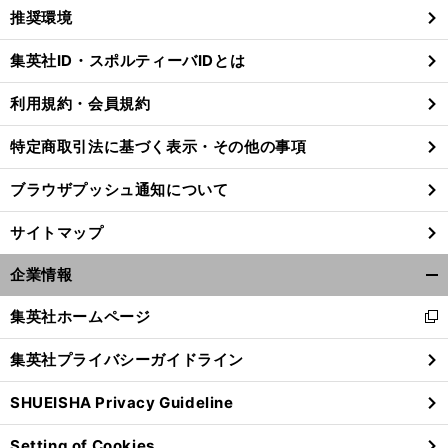
く/
推奨環境
閉
じ
集英社ID・スポルティーバIDとは
る
利用規約・会員規約
特定商取引法に基づく表示・その他の事項
ブラウザプッシュ通知について
サイトマップ
企業情報
開
く/
集英社ホームページ
新
閉
し
じ
。
集英社プライバシーガイドライン
前
い
る
へ
ウ
SHUEISHA Privacy Guideline
ィ
ン
Setting of Cookies
ド