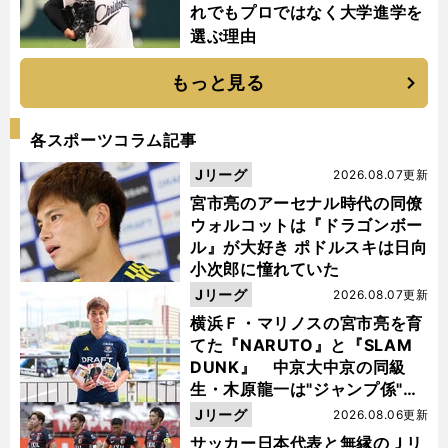
れでもプロではなく大学進学を
選ぶ理由
もっと見る
各スポーツコラム記事
Jリーグ
2026.08.07更新
宮市亮のアーセナル時代の同僚
ウォルコットは『ドラゴンボー
ル』が大好き ポドルスキは日向
小次郎に憧れていた
Jリーグ
2026.08.07更新
横浜Ｆ・マリノスの宮市亮を育
てた『NARUTO』と『SLAM
DUNK』 中京大中京の同級
生・木原龍一は"ジャンプ係"だ
った
Jリーグ
2026.08.06更新
サッカー日本代表と無縁のＪリ