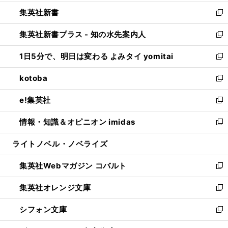
開
ウ
ウ
し
集英社新書
く
で
ィ
い
新
開
ン
ウ
し
集英社新書プラス - 知の水先案内人
く
ド
ィ
い
新
ウ
ン
ウ
し
1日5分で、明日は変わる よみタイ yomitai
で
ド
ィ
い
新
開
ウ
ン
ウ
し
kotoba
く
で
ド
ィ
い
新
開
ウ
ン
ウ
し
e!集英社
く
で
ド
ィ
い
新
開
ウ
ン
ウ
し
情報・知識＆オピニオン imidas
く
で
ド
ィ
い
新
開
ウ
ン
ウ
し
ライトノベル・ノベライズ
く
で
ド
ィ
い
開
ウ
ン
ウ
集英社Webマガジン コバルト
く
で
ド
ィ
新
開
ウ
ン
し
集英社オレンジ文庫
く
で
ド
い
新
開
ウ
ウ
し
シフォン文庫
く
で
ィ
い
新
開
ン
ウ
し