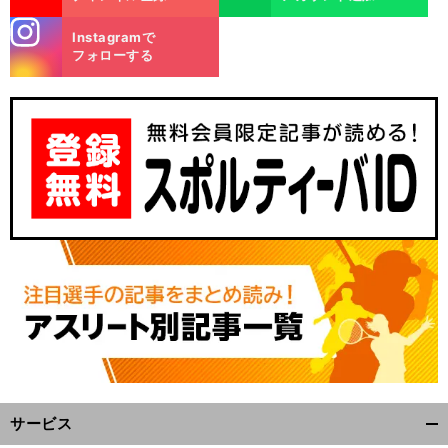
stagra
Instagramで
m
フォローする
サービス
開