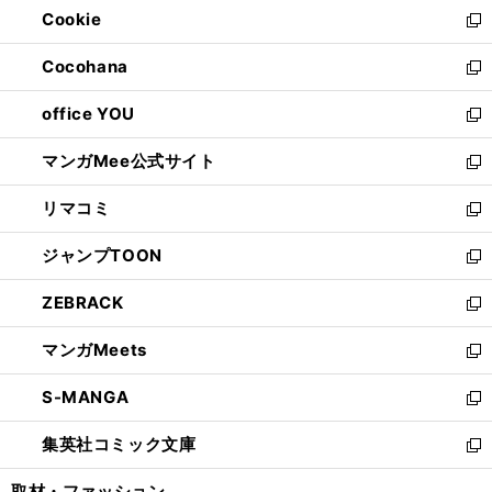
Cookie
く
で
ド
ィ
新
開
ウ
ン
し
Cocohana
く
で
ド
い
新
開
ウ
ウ
し
office YOU
く
で
ィ
い
新
開
ン
ウ
し
マンガMee公式サイト
く
ド
ィ
い
新
ウ
ン
ウ
し
リマコミ
で
ド
ィ
い
新
開
ウ
ン
ウ
し
ジャンプTOON
く
で
ド
ィ
い
新
開
ウ
ン
ウ
し
ZEBRACK
く
で
ド
ィ
い
新
開
ウ
ン
ウ
し
マンガMeets
く
で
ド
ィ
い
新
開
ウ
ン
ウ
し
S-MANGA
く
で
ド
ィ
い
新
開
ウ
ン
ウ
し
集英社コミック文庫
く
で
ド
ィ
い
新
開
ウ
ン
ウ
し
取材・ファッション
く