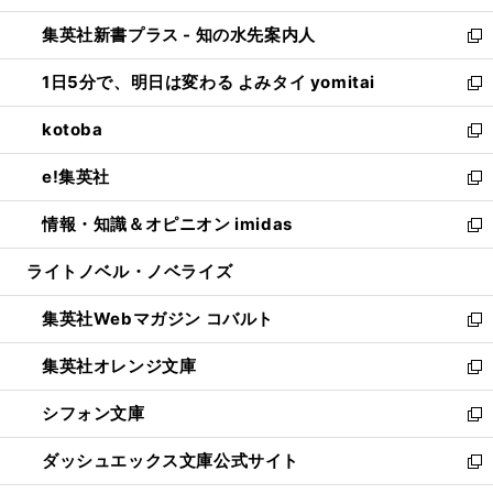
開
ン
ウ
し
集英社新書プラス - 知の水先案内人
く
ド
ィ
い
新
ウ
ン
ウ
し
1日5分で、明日は変わる よみタイ yomitai
で
ド
ィ
い
新
開
ウ
ン
ウ
し
kotoba
く
で
ド
ィ
い
新
開
ウ
ン
ウ
し
e!集英社
く
で
ド
ィ
い
新
開
ウ
ン
ウ
し
情報・知識＆オピニオン imidas
く
で
ド
ィ
い
新
開
ウ
ン
ウ
し
ライトノベル・ノベライズ
く
で
ド
ィ
い
開
ウ
ン
ウ
集英社Webマガジン コバルト
く
で
ド
ィ
新
開
ウ
ン
し
集英社オレンジ文庫
く
で
ド
い
新
開
ウ
ウ
し
シフォン文庫
く
で
ィ
い
新
開
ン
ウ
し
ダッシュエックス文庫公式サイト
く
ド
ィ
い
新
ウ
ン
ウ
し