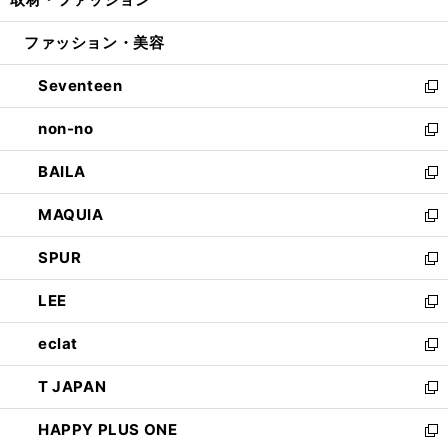
で
ド
ィ
い
開
ウ
ン
ウ
ファッション・美容
く
で
ド
ィ
開
ウ
ン
Seventeen
く
で
ド
新
開
ウ
し
non-no
く
で
い
新
開
ウ
し
BAILA
く
ィ
い
新
ン
ウ
し
MAQUIA
ド
ィ
い
新
ウ
ン
ウ
し
SPUR
で
ド
ィ
い
新
開
ウ
ン
ウ
し
LEE
く
で
ド
ィ
い
新
開
ウ
ン
ウ
し
eclat
く
で
ド
ィ
い
新
開
ウ
ン
ウ
し
T JAPAN
く
で
ド
ィ
い
新
開
ウ
ン
ウ
し
HAPPY PLUS ONE
く
で
ド
ィ
い
新