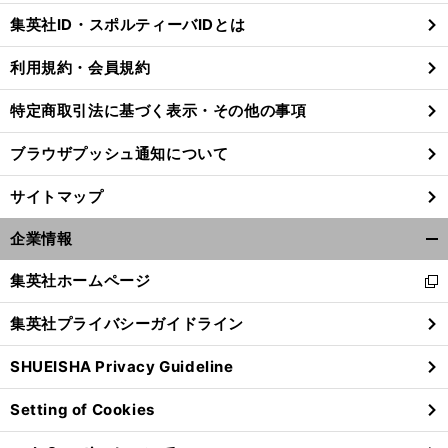
じ
集英社ID・スポルティーバIDとは
る
利用規約・会員規約
特定商取引法に基づく表示・その他の事項
ブラウザプッシュ通知について
サイトマップ
企業情報
開
く/
集英社ホームページ
新
閉
し
じ
集英社プライバシーガイドライン
い
る
ウ
SHUEISHA Privacy Guideline
ィ
ン
Setting of Cookies
ド
ウ