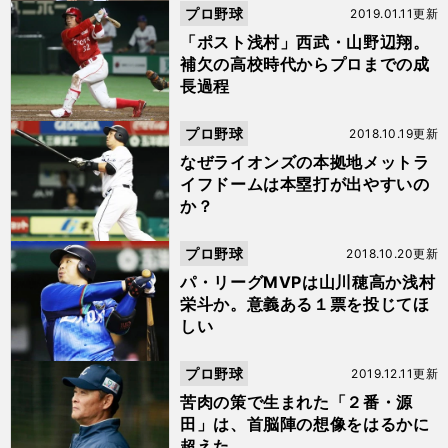
プロ野球
2019.01.11更新
「ポスト浅村」西武・山野辺翔。
補欠の高校時代からプロまでの成
長過程
プロ野球
2018.10.19更新
なぜライオンズの本拠地メットラ
イフドームは本塁打が出やすいの
か？
プロ野球
2018.10.20更新
パ・リーグMVPは山川穂高か浅村
栄斗か。意義ある１票を投じてほ
しい
プロ野球
2019.12.11更新
苦肉の策で生まれた「２番・源
田」は、首脳陣の想像をはるかに
超えた