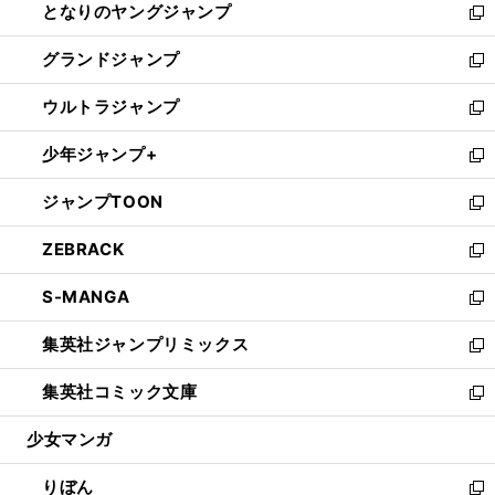
となりのヤングジャンプ
く
ド
ィ
い
新
ウ
ン
ウ
し
グランドジャンプ
で
ド
ィ
い
新
開
ウ
ン
ウ
し
ウルトラジャンプ
く
で
ド
ィ
い
新
開
ウ
ン
ウ
し
少年ジャンプ+
く
で
ド
ィ
い
新
開
ウ
ン
ウ
し
ジャンプTOON
く
で
ド
ィ
い
新
開
ウ
ン
ウ
し
ZEBRACK
く
で
ド
ィ
い
新
開
ウ
ン
ウ
し
S-MANGA
く
で
ド
ィ
い
新
開
ウ
ン
ウ
し
集英社ジャンプリミックス
く
で
ド
ィ
い
新
開
ウ
ン
ウ
し
集英社コミック文庫
く
で
ド
ィ
い
新
開
ウ
ン
ウ
し
少女マンガ
く
で
ド
ィ
い
開
ウ
ン
ウ
りぼん
く
で
ド
ィ
新