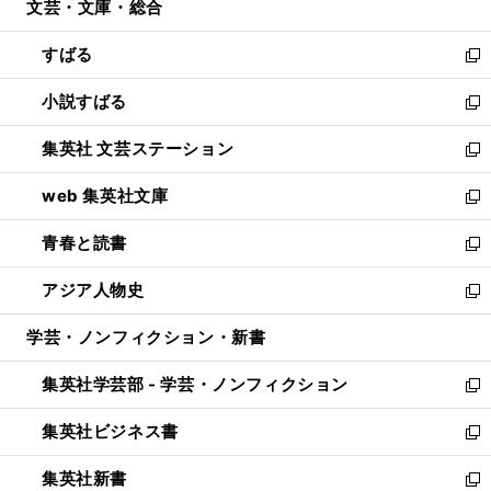
文芸・文庫・総合
く
で
ド
ィ
開
ウ
ン
すばる
く
で
ド
新
開
ウ
し
小説すばる
く
で
い
新
開
ウ
し
集英社 文芸ステーション
く
ィ
い
新
ン
ウ
し
web 集英社文庫
ド
ィ
い
新
ウ
ン
ウ
し
青春と読書
で
ド
ィ
い
新
開
ウ
ン
ウ
し
アジア人物史
く
で
ド
ィ
い
新
開
ウ
ン
ウ
し
学芸・ノンフィクション・新書
く
で
ド
ィ
い
開
ウ
ン
ウ
集英社学芸部 - 学芸・ノンフィクション
く
で
ド
ィ
新
開
ウ
ン
し
集英社ビジネス書
く
で
ド
い
新
開
ウ
ウ
し
集英社新書
く
で
ィ
い
新