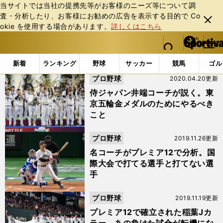
当サイトでは当社の提携先等がお客様のニーズ等について調
査・分析したり、お客様にお勧めの広告を表⽰する⽬的で Co
閉じ
okie を使⽤する場合があります。
詳しくはこちら
る
マイペ
web Sportiva (webスポルティーバ)
検索
メニュ
we
ー
「#浅村栄斗」の最新ニュース・ 情報 (2ページ目)
b
ジ
新着
ランキング
野球
サッカー
競馬
ゴル
ス
プロ野球
2020.04.20更新
ポ
ル
侍ジャパン井端コーチが説く。東
テ
京五輪金メダルのためにやるべき
ィ
こと
ー
バ
プロ野球
2019.11.26更新
名コーチがプレミア12で分析。国
際大会で打てる選手と打てない選
手
プロ野球
2019.11.19更新
プレミア12で確立された稲葉Jカ