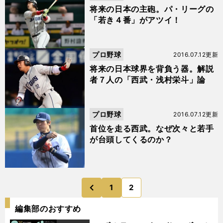
将来の日本の主砲。パ・リーグの
「若き４番」がアツイ！
プロ野球
2016.07.12更新
将来の日本球界を背負う器。解説
者７人の「西武・浅村栄斗」論
プロ野球
2016.07.12更新
首位を走る西武。なぜ次々と若手
が台頭してくるのか？
1
2
のページへ
前
編集部のおすすめ