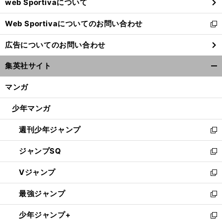
web Sportivaについて
で
開
Web Sportivaについてのお問い合わせ
く
新
し
広告についてのお問い合わせ
い
ウ
集英社サイト
ィ
開
ン
く/
マンガ
ド
閉
ウ
じ
少年マンガ
で
る
開
週刊少年ジャンプ
く
新
し
ジャンプSQ
い
新
ウ
し
Vジャンプ
ィ
い
新
ン
ウ
し
最強ジャンプ
ド
ィ
い
新
ウ
ン
ウ
し
少年ジャンプ+
で
ド
ィ
い
新