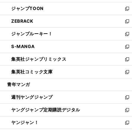
開
ウ
ン
ウ
し
ジャンプTOON
く
で
ド
ィ
い
新
開
ウ
ン
ウ
し
ZEBRACK
く
で
ド
ィ
い
新
開
ウ
ン
ウ
し
ジャンプルーキー！
く
で
ド
ィ
い
新
開
ウ
ン
ウ
し
S-MANGA
く
で
ド
ィ
い
新
開
ウ
ン
ウ
し
集英社ジャンプリミックス
く
で
ド
ィ
い
新
開
ウ
ン
ウ
し
集英社コミック文庫
く
で
ド
ィ
い
新
開
ウ
ン
ウ
し
青年マンガ
く
で
ド
ィ
い
開
ウ
ン
ウ
週刊ヤングジャンプ
く
で
ド
ィ
新
開
ウ
ン
し
ヤングジャンプ定期購読デジタル
く
で
ド
い
新
開
ウ
ウ
し
ヤンジャン！
く
で
ィ
い
新
開
ン
ウ
し