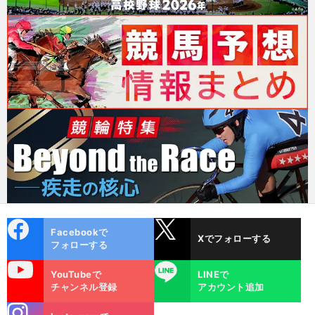
cebo
X
Facebookで
Xでフォローする
ok
フォローする
uTube
LINE
YouTubeで
LINEで
チャンネル登録
アカウント追加
stagra