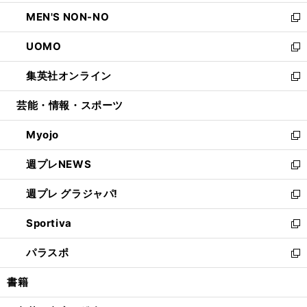
開
ウ
ン
ウ
し
MEN'S NON-NO
く
で
ド
ィ
い
新
開
ウ
ン
ウ
し
UOMO
く
で
ド
ィ
い
新
開
ウ
ン
ウ
し
集英社オンライン
く
で
ド
ィ
い
新
開
ウ
ン
ウ
し
芸能・情報・スポーツ
く
で
ド
ィ
い
開
ウ
ン
ウ
Myojo
く
で
ド
ィ
新
開
ウ
ン
し
週プレNEWS
く
で
ド
い
新
開
ウ
ウ
し
週プレ グラジャパ!
く
で
ィ
い
新
開
ン
ウ
し
Sportiva
く
ド
ィ
い
新
ウ
ン
ウ
し
パラスポ
で
ド
ィ
い
新
開
ウ
ン
ウ
し
書籍
く
で
ド
ィ
い
開
ウ
ン
ウ