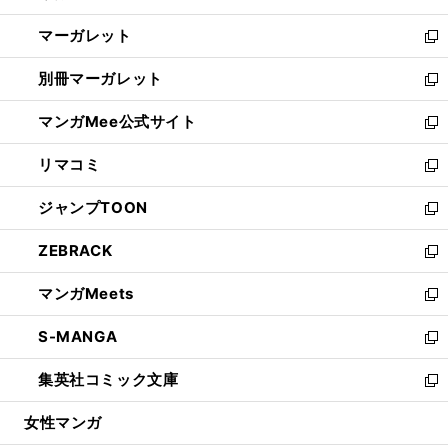
開
ウ
ン
し
マーガレット
く
で
ド
い
新
開
ウ
ウ
し
別冊マーガレット
く
で
ィ
い
新
開
ン
ウ
し
マンガMee公式サイト
く
ド
ィ
い
新
ウ
ン
ウ
し
リマコミ
で
ド
ィ
い
新
開
ウ
ン
ウ
し
ジャンプTOON
く
で
ド
ィ
い
新
開
ウ
ン
ウ
し
ZEBRACK
く
で
ド
ィ
い
新
開
ウ
ン
ウ
し
マンガMeets
く
で
ド
ィ
い
新
開
ウ
ン
ウ
し
S-MANGA
く
で
ド
ィ
い
新
開
ウ
ン
ウ
し
集英社コミック文庫
く
で
ド
ィ
い
新
開
ウ
ン
ウ
し
女性マンガ
く
で
ド
ィ
い
開
ウ
ン
ウ