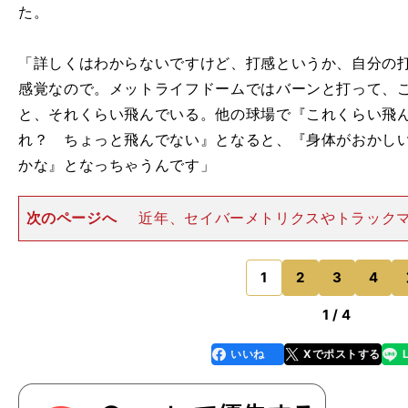
た。
「詳しくはわからないですけど、打感というか、自分の
感覚なので。メットライフドームではバーンと打って、
と、それくらい飛んでいる。他の球場で『これくらい飛
れ？ ちょっと飛んでない』となると、『身体がおかし
かな』となっちゃうんです」
次のページへ
近年、セイバーメトリクスやトラック
のデータ活用が進む一方、選手たちがもっとも大切にす
たとえば菊池雄星（西武）は、「選手のパフォーマンス
」
の）は90％が感覚で、残
1
2
3
4
のページへ
1 / 4
いいね
Xでポストする
line
faceboo
x
k