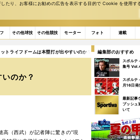
たり、お客様にお勧めの広告を表⽰する⽬的で Cookie を使⽤す
フ
その他球技
その他競技
モーター
フォト
連載
メットライフドームは本塁打が出やすいのか？
編集部のおすすめ
スポルテ
集号 Vol
すいのか？
スポルテ
月16日発
最新記事
プッシュ
いて
穂高（西武）が記者陣に驚きの"現