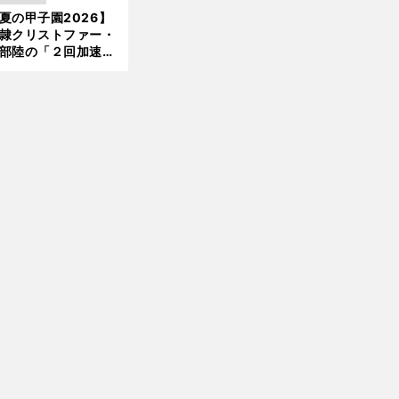
ンク追撃のカギ
夏の甲子園2026】
新
隷クリストファー・
部陸の「２回加速す
」規格外のストレー
 それでもプロではな
大学進学を選ぶ理由
前
へ