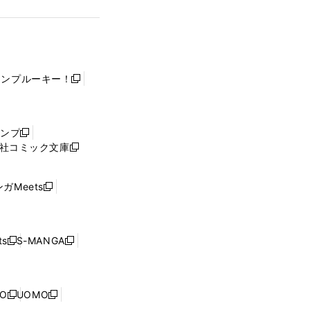
ャンプルーキー！
新
し
い
ウ
ャンプ
新
ィ
社コミック文庫
し
新
ン
い
し
ド
ウ
い
ウ
ガMeets
新
ィ
ウ
で
し
ン
ィ
開
い
ド
ン
く
ウ
ウ
ド
s
S-MANGA
新
新
ィ
で
ウ
し
し
ン
開
で
い
い
ド
く
開
ウ
ウ
ウ
NO
UOMO
く
新
新
ィ
ィ
で