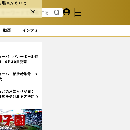
る場合がありま
マイペ
閉じ
検索
メニュ
ー
る
す
ジ
る
動画
インフォ
ィーバ バレーボール特
.4 6月30日発売
ィーバ 部活特集号 3
売
などのお知らせが届く
通知を受け取る方法につ