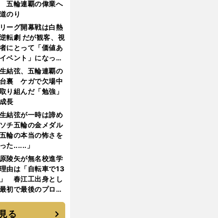
 五輪連覇の偉業へ
道のり
リーグ開幕戦は白熱
逆転劇 だが観客、視
者にとって「価値あ
イベント」になって
たか
生結弦、五輪連覇の
台裏 ケガで欠場中
取り組んだ「勉強」
成長
生結弦が一時は諦め
ソチ五輪の金メダル
五輪の本当の怖さを
った......」
原陵矢が無名校進学
理由は「自転車で13
」 春江工出身とし
最初で最後のプロ野
選手となった
見る