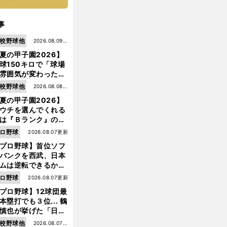
事
校野球他
2026.08.09更
夏の甲子園2026】
新
球150キロで「球場
雰囲気が変わった」
9年ぶり白星を呼ん
校野球他
2026.08.08更
大分商・平田玲翔の
夏の甲子園2026】
新
知れぬ才能
ウチを選んでくれる
は『Ｂランク』の選
たち」 八幡商が15
ロ野球
2026.08.07更新
ぶり甲子園をつかん
プロ野球】首位ソフ
"名門復活"の舞台裏
バンクを西武、日本
ムは逆転できるか？
鶴岡慎也が挙げる終
ロ野球
2026.08.07更新
戦のキーマン３人
プロ野球】12球団最
本塁打でも３位... 鶴
慎也が挙げた「日本
ムの誤算」とソフト
校野球他
2026.08.07更