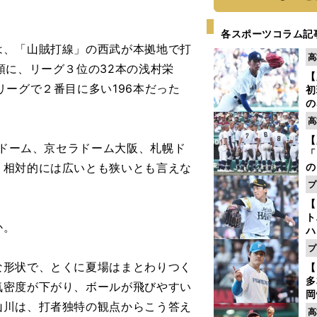
各スポーツコラム記
、「山賊打線」の西武が本拠地で打
高
頭に、リーグ３位の32本の浅村栄
【
リーグで２番目に多い196本だった
初
の
2
高
だ
【
底
クドーム、京セラドーム大阪、札幌ド
「
、相対的には広いとも狭いとも言えな
の
手
プ
年
【
だ
ト
か。
ハ
プ
盤
形状で、とくに夏場はまとわりつく
【
多
気密度が下がり、ボールが飛びやすい
岡
山川は、打者独特の観点からこう答え
ハ
高