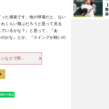
バ
【
聖
高
打った感覚です。他の球場だと、ない
る
これくらい飛ぶだろうと思って見る
ト
く
んでいるかな？』と思って、『あ
いのかな』とか、『スイングが鈍いの
マンなどで野球
るのは感覚だ。
（が構成される
次
小川監督が明かすヤクルト再建の全貌
LINEで送る