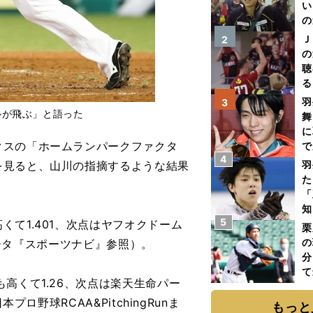
い
の
Ｊ
2
の
聴
る
い
羽
3
ルが飛ぶ」と語った
舞
に
スの「ホームランパークファクタ
で
4
を見ると、山川の指摘するような結果
羽
た
「
知
5
て1.401、次点はヤフオクドーム
栗
の
（データ『スポーツナビ』参照）。
分
て
高くて1.26、次点は楽天生命パー
球
ロ野球RCAA&PitchingRunま
もっと