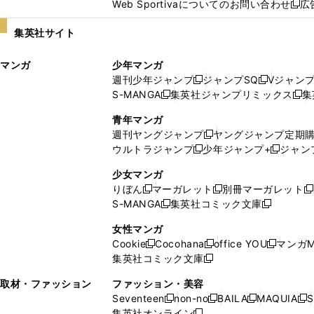
Web Sportivaについてのお問い合わせ
広
し
新
い
し
集英社サイト
ウ
い
ィ
ウ
マンガ
少年マンガ
ン
ィ
週刊少年ジャンプ
ジャンプSQ
Vジャン
ド
ン
新
新
S-MANGA
集英社ジャンプリミックス
集
ウ
ド
新
し
し
新
で
ウ
し
い
い
し
青年マンガ
開
で
い
ウ
ウ
い
週刊ヤングジャンプ
ヤングジャンプ定期
新
く
開
ウ
ィ
ィ
ウ
ウルトラジャンプ
少年ジャンプ+
ジャン
新
し
新
く
ィ
ン
ン
ィ
し
い
し
ン
ド
ド
ン
少女マンガ
い
ウ
い
ド
ウ
ウ
ド
りぼん
マーガレット
別冊マーガレット
新
新
新
ウ
ィ
ウ
ウ
で
で
ウ
S-MANGA
集英社コミック文庫
し
新
し
新
ィ
ン
ィ
で
開
開
で
い
し
い
し
ン
ド
ン
女性マンガ
開
く
く
開
ウ
い
ウ
い
ド
ウ
ド
Cookie
Cocohana
office YOU
マンガM
く
く
新
新
新
ィ
ウ
ィ
ウ
ウ
で
ウ
集英社コミック文庫
し
新
し
し
ン
ィ
ン
ィ
で
開
で
い
し
い
い
ド
ン
ド
ン
取材・ファッション
ファッション・美容
開
く
開
ウ
い
ウ
ウ
ウ
ド
ウ
ド
Seventeen
non-no
BAILA
MAQUIA
S
く
く
新
新
新
新
ィ
ウ
ィ
ィ
で
ウ
で
ウ
集英社オンライン