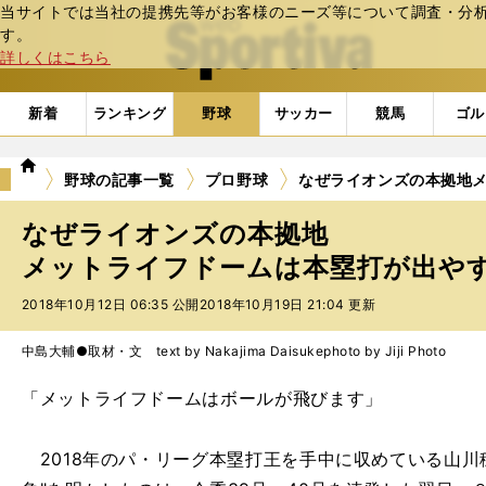
当サイトでは当社の提携先等がお客様のニーズ等について調査・分析し
web Sportiva (webスポルティーバ)
す。
詳しくはこちら
新着
ランキング
野球
サッカー
競馬
ゴル
we
野球の記事一覧
プロ野球
なぜライオンズの本拠地
b
ス
なぜライオンズの本拠地
ポ
ル
メットライフドームは本塁打が出や
テ
2018年10月12日 06:35 公開
2018年10月19日 21:04 更新
ィ
ー
バ
中島大輔●取材・文 text by Nakajima Daisuke
photo by Jiji Photo
「メットライフドームはボールが飛びます」
2018年のパ・リーグ本塁打王を手中に収めている山川