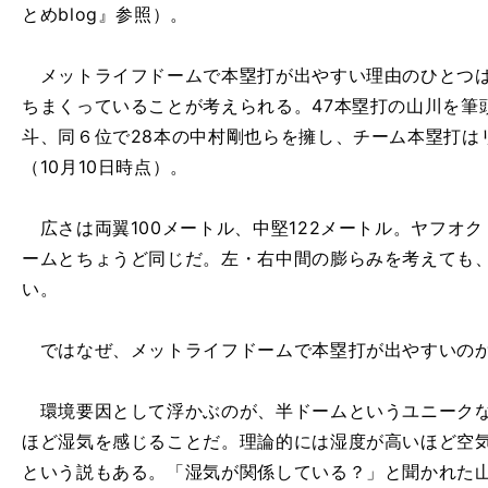
とめblog』参照）。
メットライフドームで本塁打が出やすい理由のひとつは
ちまくっていることが考えられる。47本塁打の山川を筆
斗、同６位で28本の中村剛也らを擁し、チーム本塁打は
（10月10日時点）。
広さは両翼100メートル、中堅122メートル。ヤフオ
ームとちょうど同じだ。左・右中間の膨らみを考えても
い。
ではなぜ、メットライフドームで本塁打が出やすいの
環境要因として浮かぶのが、半ドームというユニークな
ほど湿気を感じることだ。理論的には湿度が高いほど空
という説もある。「湿気が関係している？」と聞かれた