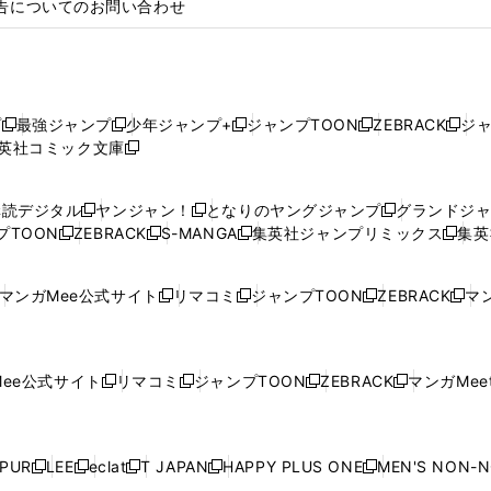
告についてのお問い合わせ
プ
最強ジャンプ
少年ジャンプ+
ジャンプTOON
ZEBRACK
ジ
新
新
新
新
新
英社コミック文庫
し
新
し
し
し
し
い
い
し
い
い
い
ウ
ウ
い
ウ
ウ
ウ
購読デジタル
ヤンジャン！
となりのヤングジャンプ
グランドジ
新
新
新
ィ
ィ
ウ
ィ
ィ
ィ
プTOON
ZEBRACK
S-MANGA
集英社ジャンプリミックス
集英
新
し
新
し
新
し
新
ン
ン
ィ
ン
ン
ン
し
い
し
い
し
い
し
ド
ド
ン
ド
ド
ド
い
ウ
い
ウ
い
ウ
い
ウ
ウ
ド
ウ
ウ
ウ
マンガMee公式サイト
リマコミ
ジャンプTOON
ZEBRACK
マン
新
新
新
新
ウ
ィ
ウ
ィ
ウ
ィ
ウ
で
で
ウ
で
で
で
し
し
し
し
し
ィ
ン
ィ
ン
ィ
ン
ィ
開
開
で
開
開
開
い
い
い
い
い
ン
ド
ン
ド
ン
ド
ン
く
く
開
く
く
く
ウ
ウ
ウ
ウ
ウ
ド
ウ
ド
ウ
ド
ウ
ド
ee公式サイト
リマコミ
ジャンプTOON
ZEBRACK
マンガMeet
く
新
新
新
新
ィ
ィ
ィ
ィ
ィ
ウ
で
ウ
で
ウ
で
ウ
し
し
し
し
ン
ン
ン
ン
ン
で
開
で
開
で
開
で
い
い
い
い
ド
ド
ド
ド
ド
開
く
開
く
開
く
開
ウ
ウ
ウ
ウ
ウ
ウ
ウ
ウ
ウ
PUR
LEE
eclat
T JAPAN
HAPPY PLUS ONE
MEN'S NON-
く
く
く
く
新
新
新
新
新
ィ
ィ
ィ
ィ
で
で
で
で
で