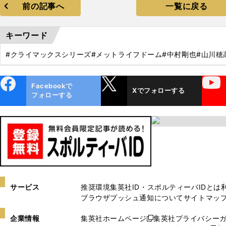
前の記事へ
一覧に戻る
キーワード
#クライマックスシリーズ
#メットライフドーム
#中村剛也
#山川穂
ebo
X
YouTube
Facebookで
Xでフォローする
ok
フォローする
サービス
推奨環境
集英社ID・スポルティーバIDとは
ブラウザプッシュ通知について
サイトマッ
企業情報
集英社ホームページ
集英社プライバシー
新