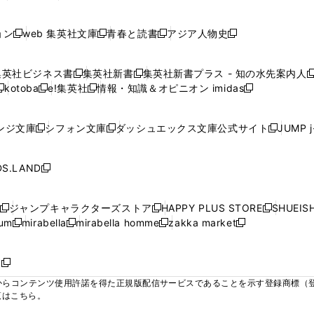
ィ
ィ
ィ
ィ
ィ
で
で
で
で
し
し
し
ン
ン
ン
ン
ン
開
開
開
開
い
い
い
ド
ド
ド
ド
ド
ョン
web 集英社文庫
青春と読書
アジア人物史
く
く
く
く
新
新
新
新
ウ
ウ
ウ
ウ
ウ
ウ
ウ
ウ
し
し
し
し
ィ
ィ
ィ
で
で
で
で
で
い
い
い
い
ン
ン
ン
集英社ビジネス書
集英社新書
集英社新書プラス - 知の水先案内人
開
開
開
開
開
新
新
新
ウ
ウ
ウ
ウ
ド
ド
ド
kotoba
e!集英社
情報・知識＆オピニオン imidas
く
く
く
く
く
新
し
新
し
新
ィ
ィ
ィ
ィ
ウ
ウ
ウ
し
し
い
し
い
し
ン
ン
ン
ン
で
で
で
い
い
ウ
い
ウ
い
ド
ド
ド
ド
ンジ文庫
シフォン文庫
ダッシュエックス文庫公式サイト
JUMP 
開
開
開
新
新
新
ウ
ウ
ィ
ウ
ィ
ウ
ウ
ウ
ウ
ウ
く
く
く
し
し
し
ィ
ィ
ン
ィ
ン
ィ
で
で
で
で
い
い
い
ン
ン
ド
ン
ド
ン
S.LAND
開
開
開
開
新
ウ
ウ
ウ
ド
ド
ウ
ド
ウ
ド
く
く
く
く
し
ィ
ィ
ィ
ウ
ウ
で
ウ
で
ウ
い
ン
ン
ン
ジャンプキャラクターズストア
HAPPY PLUS STORE
SHUEIS
で
で
開
で
開
で
新
新
新
ウ
ド
ド
ド
ium
mirabella
mirabella homme
zakka market
開
開
く
開
く
開
し
新
新
新
し
新
し
ィ
ウ
ウ
ウ
く
く
く
く
い
し
し
い
し
し
い
ン
で
で
で
ウ
い
い
ウ
い
い
ウ
ド
ボ
開
開
開
新
ィ
ウ
ウ
ィ
ウ
ウ
ィ
ウ
く
く
く
し
らコンテンツ使用許諾を得た正規版配信サービスであることを示す登録商標（登録番
ン
ィ
ィ
ン
ィ
ィ
ン
で
い
覧はこちら。
ド
ン
ン
ド
ン
ン
ド
開
ウ
ウ
ド
ド
ウ
ド
ド
ウ