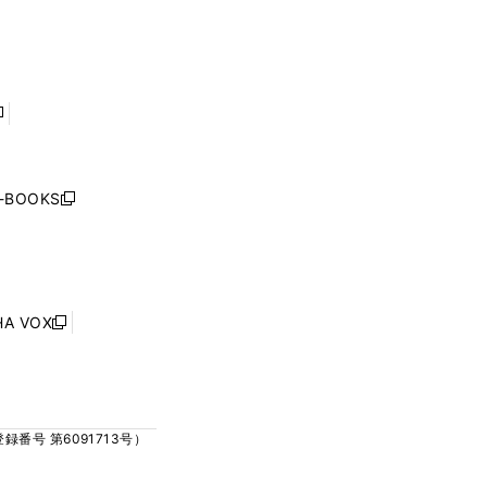
ィ
ィ
で
で
ン
ン
開
開
ド
ド
く
く
ウ
ウ
で
で
開
開
く
く
し
い
ウ
j-BOOKS
新
ィ
し
ン
い
ド
ウ
ウ
ィ
で
ン
HA VOX
開
新
ド
く
し
ウ
い
で
ウ
開
ィ
く
号 第6091713号）
ン
ド
ウ