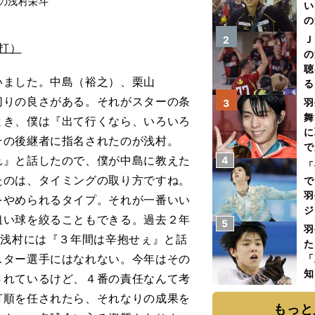
の浅村栄斗
い
の
Ｊ
2
打）
の
聴
いました。中島（裕之）、栗山
る
い
切りの良さがある。それがスターの条
羽
3
舞
とき、僕は『出て行くなら、いろいろ
に
その後継者に指名されたのが浅村。
で
れ』と話したので、僕が中島に教えた
4
「
たのは、タイミングの取り方ですね。
で
羽
をやめられるタイプ。それが一番いい
ジ
狙い球を絞ることもできる。過去２年
5
羽
。浅村には『３年間は辛抱せぇ』と話
た
スター選手にはなれない。今年はその
「
知
されているけど、４番の責任なんて考
打順を任されたら、それなりの成果を
もっと