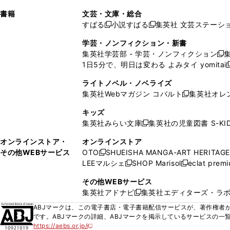
ィ
ウ
ィ
ィ
ィ
で
ウ
で
で
し
し
ン
ィ
ン
ン
ン
書籍
文芸・文庫・総合
開
で
開
開
い
い
ド
ン
ド
ド
ド
すばる
小説すばる
集英社 文芸ステーシ
く
開
く
く
新
新
ウ
ウ
ウ
ド
ウ
ウ
ウ
く
し
し
ィ
ィ
学芸・ノンフィクション・新書
で
ウ
で
で
で
い
い
ン
ン
集英社学芸部 - 学芸・ノンフィクション
開
で
開
開
開
新
ウ
ウ
ド
ド
1日5分で、明日は変わる よみタイ yomitai
く
開
く
く
く
し
新
ィ
ィ
ウ
ウ
く
い
ン
ン
ライトノベル・ノベライズ
で
で
ウ
ド
ド
集英社Webマガジン コバルト
集英社オレ
開
開
新
ィ
ウ
ウ
く
く
し
ン
キッズ
で
で
い
ド
集英社みらい文庫
集英社の児童図書 S-KID
開
開
新
ウ
ウ
く
く
し
ィ
オンラインストア・
オンラインストア
で
い
ン
その他WEBサービス
OTO
SHUEISHA MANGA-ART HERITAGE
開
新
ウ
ド
LEEマルシェ
SHOP Marisol
eclat prem
く
し
新
新
ィ
ウ
い
し
し
ン
その他WEBサービス
で
ウ
い
い
ド
集英社アドナビ
集英社エディターズ・ラ
開
新
ィ
ウ
ウ
ウ
く
し
ABJマークは、この電子書店・電子書籍配信サービスが、著作権者か
ン
ィ
ィ
で
い
です。ABJマークの詳細、ABJマークを掲示しているサービスの一
ド
ン
ン
開
https://aebs.or.jp/
ウ
新
ウ
ド
ド