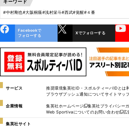
キーワード
#中村剛也
#大阪桐蔭
#浅村栄斗
#西武
#覚醒
#４番
ebo
X
YouTube
Facebookで
Xでフォローする
ok
フォローする
サービス
推奨環境
集英社ID・スポルティーバIDとは
ブラウザプッシュ通知について
サイトマッ
企業情報
集英社ホームページ
集英社プライバシー
新
Web Sportivaについてのお問い合わせ
広
し
新
い
し
集英社サイト
ウ
い