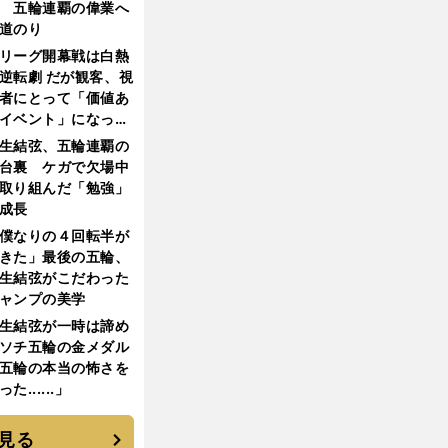
 五輪連覇の偉業へ
道のり
リーグ開幕戦は白熱
逆転劇 だが観客、視
者にとって「価値あ
イベント」になって
たか
生結弦、五輪連覇の
台裏 ケガで欠場中
取り組んだ「勉強」
成長
僕なりの４回転半が
きた」最後の五輪、
生結弦がこだわった
ャンプの美学
生結弦が一時は諦め
ソチ五輪の金メダル
五輪の本当の怖さを
った......」
見る