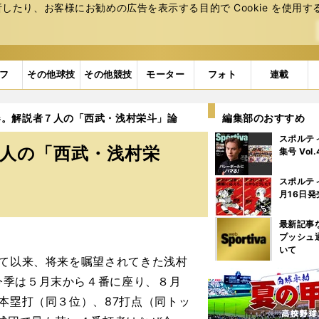
たり、お客様にお勧めの広告を表⽰する⽬的で Cookie を使⽤す
フ
その他球技
その他競技
モーター
フォト
連載
器。解説者７人の「西武・浅村栄斗」論
編集部のおすすめ
スポルテ
人の「西武・浅村栄
集号 Vol
スポルテ
月16日発
最新記事
プッシュ
いて
して以来、将来を嘱望されてきた浅村
今季は５月末から４番に座り、８月
本塁打（同３位）、87打点（同トッ