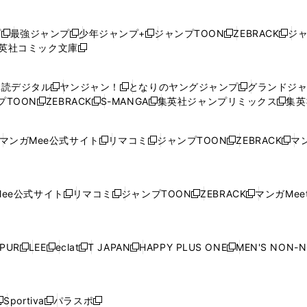
プ
最強ジャンプ
少年ジャンプ+
ジャンプTOON
ZEBRACK
ジ
新
新
新
新
新
英社コミック文庫
し
新
し
し
し
し
い
い
し
い
い
い
ウ
ウ
い
ウ
ウ
ウ
購読デジタル
ヤンジャン！
となりのヤングジャンプ
グランドジ
新
新
新
ィ
ィ
ウ
ィ
ィ
ィ
プTOON
ZEBRACK
S-MANGA
集英社ジャンプリミックス
集英
新
し
新
し
新
し
新
ン
ン
ィ
ン
ン
ン
し
い
し
い
し
い
し
ド
ド
ン
ド
ド
ド
い
ウ
い
ウ
い
ウ
い
ウ
ウ
ド
ウ
ウ
ウ
マンガMee公式サイト
リマコミ
ジャンプTOON
ZEBRACK
マン
新
新
新
新
ウ
ィ
ウ
ィ
ウ
ィ
ウ
で
で
ウ
で
で
で
し
し
し
し
し
ィ
ン
ィ
ン
ィ
ン
ィ
開
開
で
開
開
開
い
い
い
い
い
ン
ド
ン
ド
ン
ド
ン
く
く
開
く
く
く
ウ
ウ
ウ
ウ
ウ
ド
ウ
ド
ウ
ド
ウ
ド
ee公式サイト
リマコミ
ジャンプTOON
ZEBRACK
マンガMeet
く
新
新
新
新
ィ
ィ
ィ
ィ
ィ
ウ
で
ウ
で
ウ
で
ウ
し
し
し
し
ン
ン
ン
ン
ン
で
開
で
開
で
開
で
い
い
い
い
ド
ド
ド
ド
ド
開
く
開
く
開
く
開
ウ
ウ
ウ
ウ
ウ
ウ
ウ
ウ
ウ
PUR
LEE
eclat
T JAPAN
HAPPY PLUS ONE
MEN'S NON-
く
く
く
く
新
新
新
新
新
ィ
ィ
ィ
ィ
で
で
で
で
で
し
し
し
し
し
ン
ン
ン
ン
開
開
開
開
開
い
い
い
い
い
ド
ド
ド
ド
く
く
く
く
く
ウ
ウ
ウ
ウ
ウ
ウ
ウ
ウ
ウ
Sportiva
パラスポ
新
新