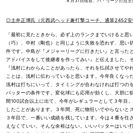
８月31日現在、パ・リーグ打点王
◎土井正博氏（元西武ヘッド兼打撃コーチ、通算2452安
「最初に見たときから、必ず上のランクまでいけると思
（巧）、中村（剛也）と同じように失敗を恐れず、思い
件です。中島が『メジャーリーグに行きたい』と言った
アドバイスをして後継者を作ってみい』と伝えました。
『浅村にわからんことがあったら、それを払拭させてや
ことは、浅村に伝わっていると思います。今年良くなっ
浅村は打ちにいって、タイミングが合わなければ打つの
バッターの条件です。変化球にも応用が効くし、大胆に
間100試合以上に出て、今年がレギュラーとして３年目
したことがあります。３年間、死に物狂いでやらないと
３年目で、一番いい成績を残しています。今は４番を任
えなくていい。そんな余裕はない。いいバッターはいい