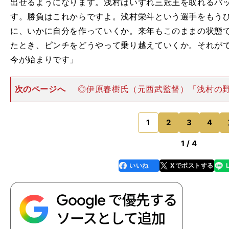
出せるようになります。浅村はいずれ三冠王を取れるバ
す。勝負はこれからですよ。浅村栄斗という選手をもう
に、いかに自分を作っていくか。来年もこのままの状態
たとき、ピンチをどうやって乗り越えていくか。それが
今が始まりです」
次のページへ
◎伊原春樹氏（元西武監督）「浅村の
見ていると、走攻守ともに攻撃的。それがすごくいい結
います。打席でも『打つしかない』と、強い気持ちが表
してフルスイングでき
1
2
3
4
のページへ
1 / 4
いいね
Xでポストする
line
faceboo
x
k