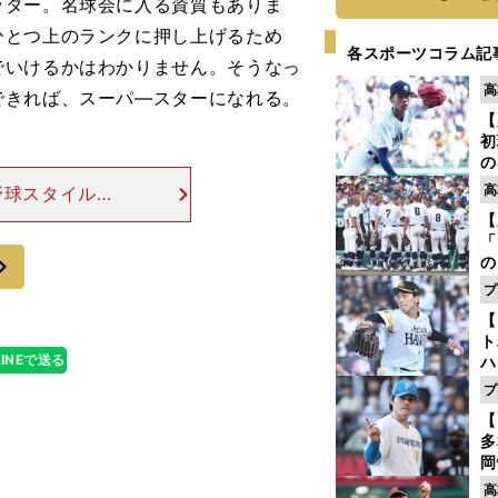
ッター。名球会に入る資質もありま
ひとつ上のランクに押し上げるため
各スポーツコラム記
でいけるかはわかりません。そうなっ
高
できれば、スーパ―スターになれる。
【
初
の
2
高
野球スタイルを
だ
果につながって
【
底
れています。そ
「
次
の
手
プ
年
【
だ
ト
LINEで送る
ハ
プ
盤
【
多
岡
ハ
高