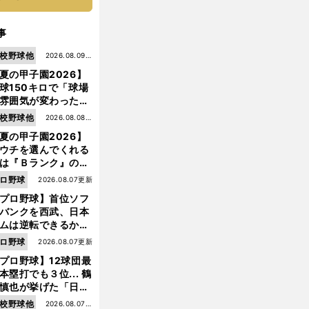
事
校野球他
2026.08.09更
夏の甲子園2026】
新
球150キロで「球場
雰囲気が変わった」
9年ぶり白星を呼ん
校野球他
2026.08.08更
大分商・平田玲翔の
夏の甲子園2026】
新
知れぬ才能
ウチを選んでくれる
は『Ｂランク』の選
たち」 八幡商が15
ロ野球
2026.08.07更新
ぶり甲子園をつかん
プロ野球】首位ソフ
"名門復活"の舞台裏
バンクを西武、日本
ムは逆転できるか？
鶴岡慎也が挙げる終
ロ野球
2026.08.07更新
戦のキーマン３人
プロ野球】12球団最
本塁打でも３位... 鶴
慎也が挙げた「日本
ムの誤算」とソフト
校野球他
2026.08.07更