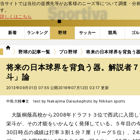
当サイトでは当社の提携先等がお客様のニーズ等について調査・分析し
web Sportiva (webスポルティーバ)
す。
詳しくはこちら
新着
ランキング
野球
サッカー
競馬
ゴル
we
野球の記事一覧
プロ野球
将来の日本球界を背負う
b
ス
将来の日本球界を背負う器。解説者７
ポ
ル
斗」論
テ
2013年09月01日 07:55 公開
2016年07月12日 02:17 更新
ィ
ー
バ
中島大輔●文 text by Nakajima Daisuke
photo by Nikkan sports
大阪桐蔭高校から2008年ドラフト３位で西武に入団
栄斗が、その才能をいかんなく発揮している。５年目の
30日時点の成績は打率３割１分７厘（リーグ５位）、24