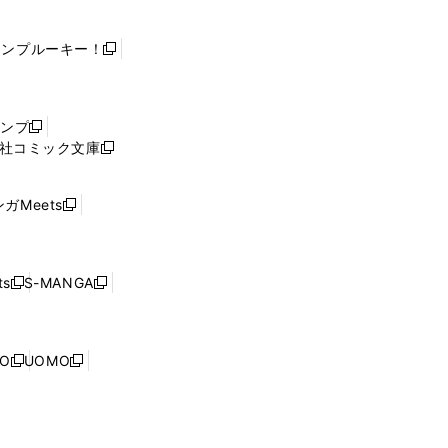
ャンプルーキー！
新
し
い
ウ
ャンプ
新
ィ
社コミック文庫
し
新
ン
い
し
ド
ウ
い
ウ
ガMeets
新
ィ
ウ
で
し
ン
ィ
開
い
ド
ン
く
ウ
ウ
ド
s
S-MANGA
新
新
ィ
で
ウ
し
し
ン
開
で
い
い
ド
く
開
ウ
ウ
ウ
NO
UOMO
く
新
新
ィ
ィ
で
し
し
ン
ン
開
い
い
ド
ド
く
ウ
ウ
ウ
ウ