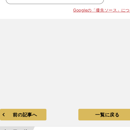
Googleの「優先ソース」に
。
De
NA
前の記事へ
一覧に戻る