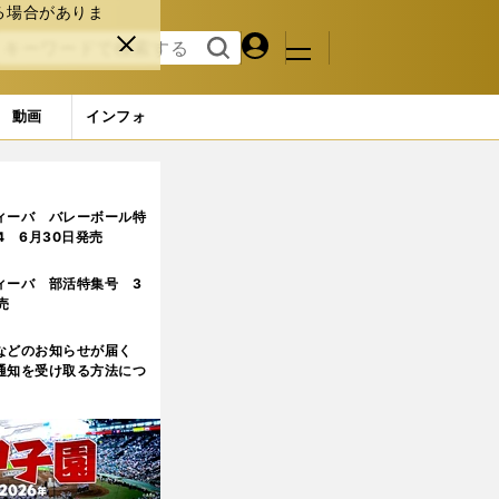
る場合がありま
マイペ
閉じ
検索
メニュ
ー
る
す
ジ
る
動画
インフォ
ィーバ バレーボール特
.4 6月30日発売
ィーバ 部活特集号 3
売
などのお知らせが届く
通知を受け取る方法につ