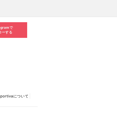
agramで
ローする
Sportivaについて