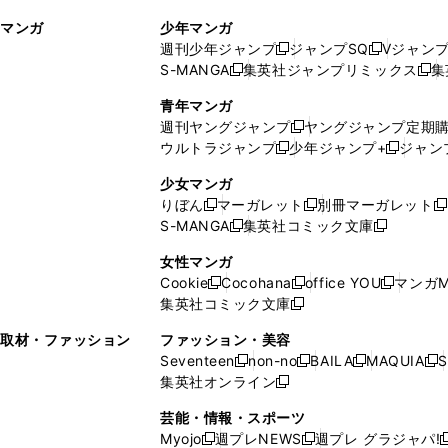
ィ
ウ
マンガ
少年マンガ
ン
ィ
週刊少年ジャンプ
ジャンプSQ
Vジャン
ド
ン
新
新
S-MANGA
集英社ジャンプリミックス
集
ウ
ド
新
し
し
新
で
ウ
し
い
い
し
青年マンガ
開
で
い
ウ
ウ
い
週刊ヤングジャンプ
ヤングジャンプ定期
新
く
開
ウ
ィ
ィ
ウ
ウルトラジャンプ
少年ジャンプ+
ジャン
新
し
新
く
ィ
ン
ン
ィ
し
い
し
ン
ド
ド
ン
少女マンガ
い
ウ
い
ド
ウ
ウ
ド
りぼん
マーガレット
別冊マーガレット
新
新
新
ウ
ィ
ウ
ウ
で
で
ウ
S-MANGA
集英社コミック文庫
し
新
し
新
ィ
ン
ィ
で
開
開
で
い
し
い
し
ン
ド
ン
女性マンガ
開
く
く
開
ウ
い
ウ
い
ド
ウ
ド
Cookie
Cocohana
office YOU
マンガM
く
く
新
新
新
ィ
ウ
ィ
ウ
ウ
で
ウ
集英社コミック文庫
し
新
し
し
ン
ィ
ン
ィ
で
開
で
い
し
い
い
ド
ン
ド
ン
取材・ファッション
ファッション・美容
開
く
開
ウ
い
ウ
ウ
ウ
ド
ウ
ド
Seventeen
non-no
BAILA
MAQUIA
S
く
く
新
新
新
新
ィ
ウ
ィ
ィ
で
ウ
で
ウ
集英社オンライン
し
新
し
し
し
ン
ィ
ン
ン
開
で
開
で
い
し
い
い
い
ド
ン
ド
ド
芸能・情報・スポーツ
く
開
く
開
ウ
い
ウ
ウ
ウ
ウ
ド
ウ
ウ
Myojo
週プレNEWS
週プレ グラジャパ!
く
く
新
新
新