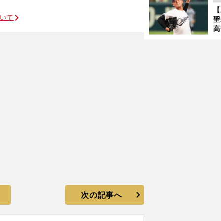
バ
【
ついて
聖
？
高
る
ト
く
次の記事へ