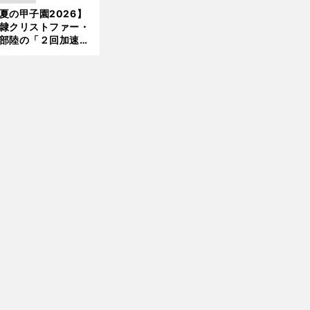
ンク追撃のカギ
夏の甲子園2026】
新
隷クリストファー・
前
部陸の「２回加速す
へ
」規格外のストレー
 それでもプロではな
大学進学を選ぶ理由