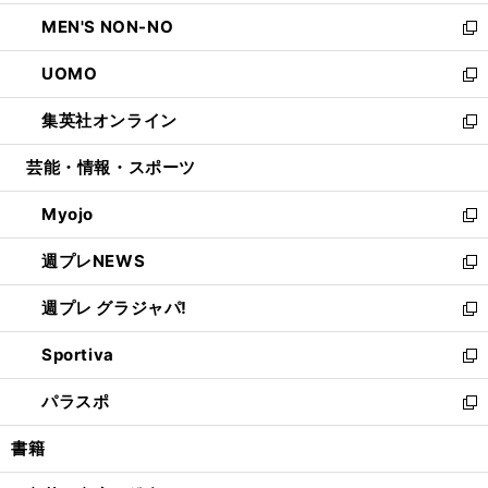
開
ウ
ン
ウ
し
MEN'S NON-NO
く
で
ド
ィ
い
新
開
ウ
ン
ウ
し
UOMO
く
で
ド
ィ
い
新
開
ウ
ン
ウ
し
集英社オンライン
く
で
ド
ィ
い
新
開
ウ
ン
ウ
し
芸能・情報・スポーツ
く
で
ド
ィ
い
開
ウ
ン
ウ
Myojo
く
で
ド
ィ
新
開
ウ
ン
し
週プレNEWS
く
で
ド
い
新
開
ウ
ウ
し
週プレ グラジャパ!
く
で
ィ
い
新
開
ン
ウ
し
Sportiva
く
ド
ィ
い
新
ウ
ン
ウ
し
パラスポ
で
ド
ィ
い
新
開
ウ
ン
ウ
し
書籍
く
で
ド
ィ
い
開
ウ
ン
ウ