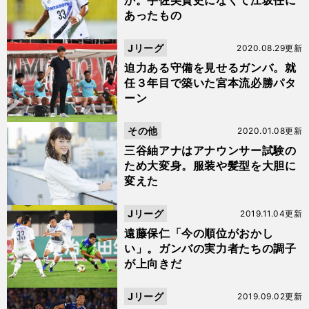
か。宇佐美貴史になくて江坂任に
あったもの
Jリーグ
2020.08.29更新
迫力ある守備を見せるガンバ。就
任３年目で築いた宮本流必勝パタ
ーン
その他
2020.01.08更新
三谷紬アナはアナウンサー試験の
ため大変身。服装や髪型を大胆に
変えた
Jリーグ
2019.11.04更新
遠藤保仁「今の順位がおかし
い」。ガンバの実力者たちの調子
が上向きだ
Jリーグ
2019.09.02更新