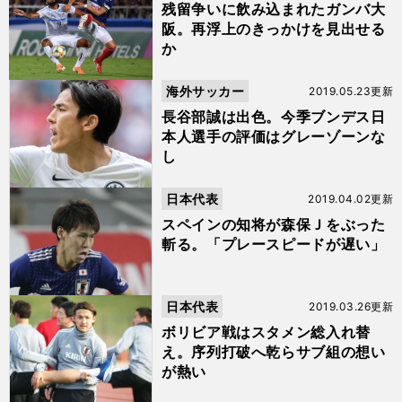
残留争いに飲み込まれたガンバ大
阪。再浮上のきっかけを見出せる
か
海外サッカー
2019.05.23更新
長谷部誠は出色。今季ブンデス日
本人選手の評価はグレーゾーンな
し
日本代表
2019.04.02更新
スペインの知将が森保Ｊをぶった
斬る。「プレースピードが遅い」
日本代表
2019.03.26更新
ボリビア戦はスタメン総入れ替
え。序列打破へ乾らサブ組の想い
が熱い