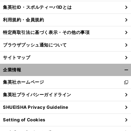
じ
集英社ID・スポルティーバIDとは
る
利用規約・会員規約
特定商取引法に基づく表示・その他の事項
ブラウザプッシュ通知について
サイトマップ
企業情報
開
く/
集英社ホームページ
新
閉
し
じ
集英社プライバシーガイドライン
い
る
ウ
SHUEISHA Privacy Guideline
ィ
ン
Setting of Cookies
ド
ウ