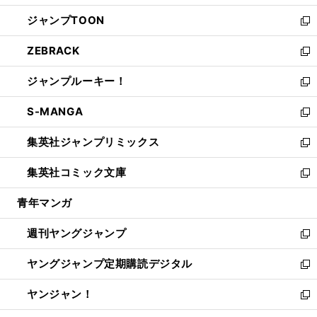
開
ウ
ン
ウ
し
ジャンプTOON
く
で
ド
ィ
い
新
開
ウ
ン
ウ
し
ZEBRACK
く
で
ド
ィ
い
新
開
ウ
ン
ウ
し
ジャンプルーキー！
く
で
ド
ィ
い
新
開
ウ
ン
ウ
し
S-MANGA
く
で
ド
ィ
い
新
開
ウ
ン
ウ
し
集英社ジャンプリミックス
く
で
ド
ィ
い
新
開
ウ
ン
ウ
し
集英社コミック文庫
く
で
ド
ィ
い
新
開
ウ
ン
ウ
し
青年マンガ
く
で
ド
ィ
い
開
ウ
ン
ウ
週刊ヤングジャンプ
く
で
ド
ィ
新
開
ウ
ン
し
ヤングジャンプ定期購読デジタル
く
で
ド
い
新
開
ウ
ウ
し
ヤンジャン！
く
で
ィ
い
新
開
ン
ウ
し