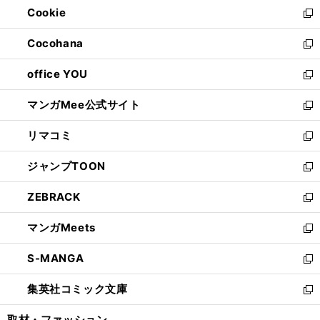
Cookie
く
で
ド
ィ
新
開
ウ
ン
し
Cocohana
く
で
ド
い
新
開
ウ
ウ
し
office YOU
く
で
ィ
い
新
開
ン
ウ
し
マンガMee公式サイト
く
ド
ィ
い
新
ウ
ン
ウ
し
リマコミ
で
ド
ィ
い
新
開
ウ
ン
ウ
し
ジャンプTOON
く
で
ド
ィ
い
新
開
ウ
ン
ウ
し
ZEBRACK
く
で
ド
ィ
い
新
開
ウ
ン
ウ
し
マンガMeets
く
で
ド
ィ
い
新
開
ウ
ン
ウ
し
S-MANGA
く
で
ド
ィ
い
新
開
ウ
ン
ウ
し
集英社コミック文庫
く
で
ド
ィ
い
新
開
ウ
ン
ウ
し
取材・ファッション
く