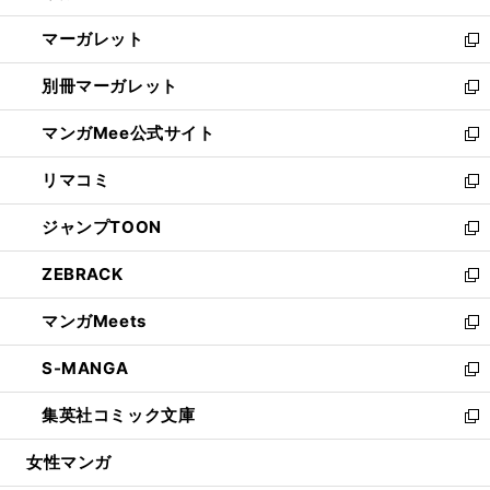
開
ウ
ン
し
マーガレット
く
で
ド
い
新
開
ウ
ウ
し
別冊マーガレット
く
で
ィ
い
新
開
ン
ウ
し
マンガMee公式サイト
く
ド
ィ
い
新
ウ
ン
ウ
し
リマコミ
で
ド
ィ
い
新
開
ウ
ン
ウ
し
ジャンプTOON
く
で
ド
ィ
い
新
開
ウ
ン
ウ
し
ZEBRACK
く
で
ド
ィ
い
新
開
ウ
ン
ウ
し
マンガMeets
く
で
ド
ィ
い
新
開
ウ
ン
ウ
し
S-MANGA
く
で
ド
ィ
い
新
開
ウ
ン
ウ
し
集英社コミック文庫
く
で
ド
ィ
い
新
開
ウ
ン
ウ
し
女性マンガ
く
で
ド
ィ
い
開
ウ
ン
ウ