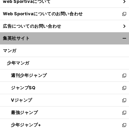
web Sportivaについて
で
開
Web Sportivaについてのお問い合わせ
く
新
し
広告についてのお問い合わせ
い
ウ
集英社サイト
ィ
開
ン
く/
マンガ
ド
閉
ウ
じ
少年マンガ
で
る
開
週刊少年ジャンプ
く
新
し
ジャンプSQ
い
新
ウ
し
Vジャンプ
ィ
い
新
ン
ウ
し
最強ジャンプ
ド
ィ
い
新
ウ
ン
ウ
し
少年ジャンプ+
で
ド
ィ
い
新