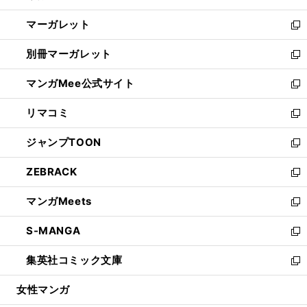
開
ウ
ン
し
マーガレット
く
で
ド
い
新
開
ウ
ウ
し
別冊マーガレット
く
で
ィ
い
新
開
ン
ウ
し
マンガMee公式サイト
く
ド
ィ
い
新
ウ
ン
ウ
し
リマコミ
で
ド
ィ
い
新
開
ウ
ン
ウ
し
ジャンプTOON
く
で
ド
ィ
い
新
開
ウ
ン
ウ
し
ZEBRACK
く
で
ド
ィ
い
新
開
ウ
ン
ウ
し
マンガMeets
く
で
ド
ィ
い
新
開
ウ
ン
ウ
し
S-MANGA
く
で
ド
ィ
い
新
開
ウ
ン
ウ
し
集英社コミック文庫
く
で
ド
ィ
い
新
開
ウ
ン
ウ
し
女性マンガ
く
で
ド
ィ
い
開
ウ
ン
ウ