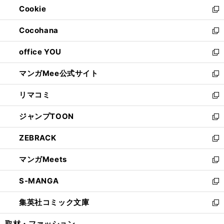
Cookie
く
で
ド
ィ
新
開
ウ
ン
し
Cocohana
く
で
ド
い
新
開
ウ
ウ
し
office YOU
く
で
ィ
い
新
開
ン
ウ
し
マンガMee公式サイト
く
ド
ィ
い
新
ウ
ン
ウ
し
リマコミ
で
ド
ィ
い
新
開
ウ
ン
ウ
し
ジャンプTOON
く
で
ド
ィ
い
新
開
ウ
ン
ウ
し
ZEBRACK
く
で
ド
ィ
い
新
開
ウ
ン
ウ
し
マンガMeets
く
で
ド
ィ
い
新
開
ウ
ン
ウ
し
S-MANGA
く
で
ド
ィ
い
新
開
ウ
ン
ウ
し
集英社コミック文庫
く
で
ド
ィ
い
新
開
ウ
ン
ウ
し
取材・ファッション
く