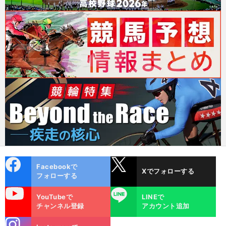
cebo
X
Facebookで
Xでフォローする
ok
フォローする
uTube
LINE
YouTubeで
LINEで
チャンネル登録
アカウント追加
stagra