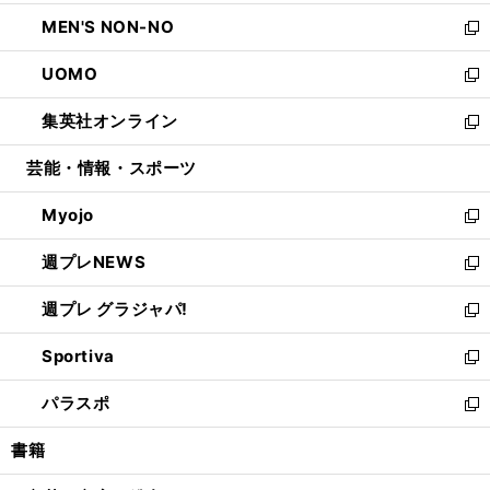
開
ウ
ン
ウ
し
MEN'S NON-NO
く
で
ド
ィ
い
新
開
ウ
ン
ウ
し
UOMO
く
で
ド
ィ
い
新
開
ウ
ン
ウ
し
集英社オンライン
く
で
ド
ィ
い
新
開
ウ
ン
ウ
し
芸能・情報・スポーツ
く
で
ド
ィ
い
開
ウ
ン
ウ
Myojo
く
で
ド
ィ
新
開
ウ
ン
し
週プレNEWS
く
で
ド
い
新
開
ウ
ウ
し
週プレ グラジャパ!
く
で
ィ
い
新
開
ン
ウ
し
Sportiva
く
ド
ィ
い
新
ウ
ン
ウ
し
パラスポ
で
ド
ィ
い
新
開
ウ
ン
ウ
し
書籍
く
で
ド
ィ
い
開
ウ
ン
ウ