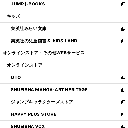
JUMP j-BOOKS
で
ド
ィ
い
新
開
ウ
ン
ウ
し
キッズ
く
で
ド
ィ
い
開
ウ
ン
ウ
集英社みらい文庫
く
で
ド
ィ
新
開
ウ
ン
し
集英社の児童図書 S-KIDS.LAND
く
で
ド
い
新
開
ウ
ウ
し
オンラインストア・
その他WEBサービス
く
で
ィ
い
開
ン
ウ
オンラインストア
く
ド
ィ
ウ
ン
OTO
で
ド
新
開
ウ
し
SHUEISHA MANGA-ART HERITAGE
く
で
い
新
開
ウ
し
ジャンプキャラクターズストア
く
ィ
い
新
ン
ウ
し
HAPPY PLUS STORE
ド
ィ
い
新
ウ
ン
ウ
し
SHUEISHA VOX
で
ド
ィ
い
新