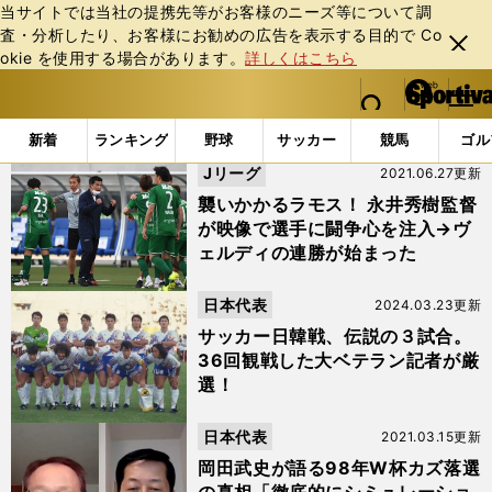
当サイトでは当社の提携先等がお客様のニーズ等について調
査・分析したり、お客様にお勧めの広告を表⽰する⽬的で Co
閉じ
okie を使⽤する場合があります。
詳しくはこちら
る
マイペ
web Sportiva (webスポルティーバ)
検索
メニュ
we
ー
「北澤豪」の検索結果 (2ページ目)
b
ジ
新着
ランキング
野球
サッカー
競馬
ゴル
ス
Jリーグ
2021.06.27更新
ポ
ル
襲いかかるラモス！ 永井秀樹監督
テ
が映像で選手に闘争心を注入→ヴ
ィ
ェルディの連勝が始まった
ー
バ
日本代表
2024.03.23更新
サッカー日韓戦、伝説の３試合。
36回観戦した大ベテラン記者が厳
選！
日本代表
2021.03.15更新
岡田武史が語る98年W杯カズ落選