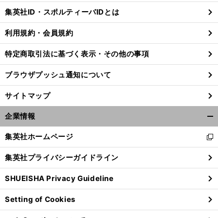
じ
集英社ID・スポルティーバIDとは
る
利用規約・会員規約
特定商取引法に基づく表示・その他の事項
ブラウザプッシュ通知について
サイトマップ
企業情報
開
く/
集英社ホームページ
新
閉
し
じ
集英社プライバシーガイドライン
い
る
ウ
SHUEISHA Privacy Guideline
ィ
ン
Setting of Cookies
ド
ウ