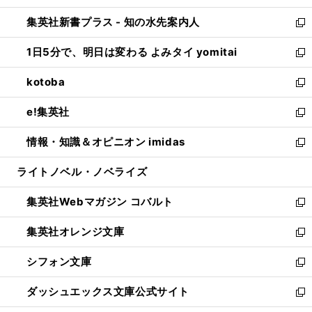
開
ン
ウ
し
集英社新書プラス - 知の水先案内人
く
ド
ィ
い
新
ウ
ン
ウ
し
1日5分で、明日は変わる よみタイ yomitai
で
ド
ィ
い
新
開
ウ
ン
ウ
し
kotoba
く
で
ド
ィ
い
新
開
ウ
ン
ウ
し
e!集英社
く
で
ド
ィ
い
新
開
ウ
ン
ウ
し
情報・知識＆オピニオン imidas
く
で
ド
ィ
い
新
開
ウ
ン
ウ
し
ライトノベル・ノベライズ
く
で
ド
ィ
い
開
ウ
ン
ウ
集英社Webマガジン コバルト
く
で
ド
ィ
新
開
ウ
ン
し
集英社オレンジ文庫
く
で
ド
い
新
開
ウ
ウ
し
シフォン文庫
く
で
ィ
い
新
開
ン
ウ
し
ダッシュエックス文庫公式サイト
く
ド
ィ
い
新
ウ
ン
ウ
し