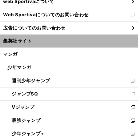
web Sportivaについて
で
開
Web Sportivaについてのお問い合わせ
く
新
し
広告についてのお問い合わせ
い
ウ
集英社サイト
ィ
開
ン
く/
マンガ
ド
閉
ウ
じ
少年マンガ
で
る
開
週刊少年ジャンプ
く
新
し
ジャンプSQ
い
新
ウ
し
Vジャンプ
ィ
い
新
ン
ウ
し
最強ジャンプ
ド
ィ
い
新
ウ
ン
ウ
し
少年ジャンプ+
で
ド
ィ
い
新