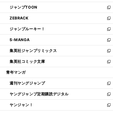
開
ウ
ン
ウ
し
ジャンプTOON
く
で
ド
ィ
い
新
開
ウ
ン
ウ
し
ZEBRACK
く
で
ド
ィ
い
新
開
ウ
ン
ウ
し
ジャンプルーキー！
く
で
ド
ィ
い
新
開
ウ
ン
ウ
し
S-MANGA
く
で
ド
ィ
い
新
開
ウ
ン
ウ
し
集英社ジャンプリミックス
く
で
ド
ィ
い
新
開
ウ
ン
ウ
し
集英社コミック文庫
く
で
ド
ィ
い
新
開
ウ
ン
ウ
し
青年マンガ
く
で
ド
ィ
い
開
ウ
ン
ウ
週刊ヤングジャンプ
く
で
ド
ィ
新
開
ウ
ン
し
ヤングジャンプ定期購読デジタル
く
で
ド
い
新
開
ウ
ウ
し
ヤンジャン！
く
で
ィ
い
新
開
ン
ウ
し