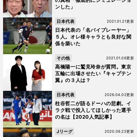
の真相「徹底的にシミュレーショ
ンした」
日本代表
2021.01.21更新
日本代表の「名バイプレーヤー」
５人。オレ様キャラとも良好な関
係を築いた
その他
2021.01.06更新
高橋陽一に鷲見玲奈が質問。東京
五輪に出場させたい『キャプテン
翼』の３人は？
日本代表
2026.04.02更新
柱谷哲二が語るドーハの悲劇。イ
ラク戦で投入してほしかった選手
の名は【2020人気記事】
Jリーグ
2020.09.23更新