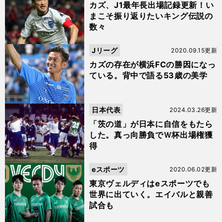
カズ、J1最年長出場記録更新！い
まこそ振り返りたいキング伝説の
数々
Jリーグ
2020.09.15更新
カズの存在が横浜FCの勝因になっ
ている。背中で語る53歳の美学
日本代表
2024.03.26更新
「茨の道」が日本に自信をもたら
した。真っ向勝負でＷ杯出場権獲
得
eスポーツ
2020.06.02更新
東京ヴェルディはeスポーツでも
世界に出ていく。エイバルと親善
試合も