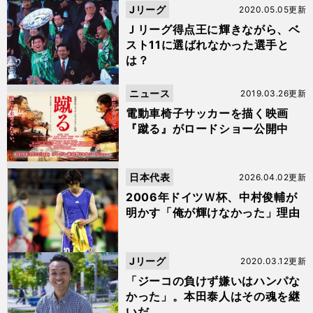
Jリーグ
2020.05.05更新
Ｊリーグ得点王に輝きながら、ベ
スト11に選ばれなかった選手と
は？
ニュース
2019.03.26更新
電動車椅子サッカーを描く映画
『蹴る』がロードショー公開中
日本代表
2026.04.02更新
2006年ドイツＷ杯、中村俊輔が
明かす「俺が輝けなかった」理由
Jリーグ
2020.03.12更新
「ジーコの負けず嫌いはハンパな
かった」。本田泰人はその魂を継
いだ