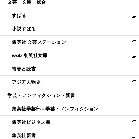
文芸・文庫・総合
く
で
ド
ィ
開
ウ
ン
すばる
く
で
ド
新
開
ウ
し
小説すばる
く
で
い
新
開
ウ
し
集英社 文芸ステーション
く
ィ
い
新
ン
ウ
し
web 集英社文庫
ド
ィ
い
新
ウ
ン
ウ
し
青春と読書
で
ド
ィ
い
新
開
ウ
ン
ウ
し
アジア人物史
く
で
ド
ィ
い
新
開
ウ
ン
ウ
し
学芸・ノンフィクション・新書
く
で
ド
ィ
い
開
ウ
ン
ウ
集英社学芸部 - 学芸・ノンフィクション
く
で
ド
ィ
新
開
ウ
ン
し
集英社ビジネス書
く
で
ド
い
新
開
ウ
ウ
し
集英社新書
く
で
ィ
い
新