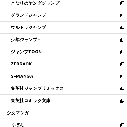
となりのヤングジャンプ
く
ド
ィ
い
新
ウ
ン
ウ
し
グランドジャンプ
で
ド
ィ
い
新
開
ウ
ン
ウ
し
ウルトラジャンプ
く
で
ド
ィ
い
新
開
ウ
ン
ウ
し
少年ジャンプ+
く
で
ド
ィ
い
新
開
ウ
ン
ウ
し
ジャンプTOON
く
で
ド
ィ
い
新
開
ウ
ン
ウ
し
ZEBRACK
く
で
ド
ィ
い
新
開
ウ
ン
ウ
し
S-MANGA
く
で
ド
ィ
い
新
開
ウ
ン
ウ
し
集英社ジャンプリミックス
く
で
ド
ィ
い
新
開
ウ
ン
ウ
し
集英社コミック文庫
く
で
ド
ィ
い
新
開
ウ
ン
ウ
し
少女マンガ
く
で
ド
ィ
い
開
ウ
ン
ウ
りぼん
く
で
ド
ィ
新