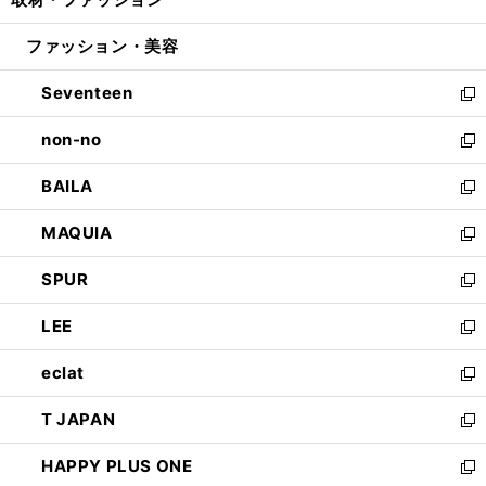
で
ド
ィ
い
開
ウ
ン
ウ
ファッション・美容
く
で
ド
ィ
開
ウ
ン
Seventeen
く
で
ド
新
開
ウ
し
non-no
く
で
い
新
開
ウ
し
BAILA
く
ィ
い
新
ン
ウ
し
MAQUIA
ド
ィ
い
新
ウ
ン
ウ
し
SPUR
で
ド
ィ
い
新
開
ウ
ン
ウ
し
LEE
く
で
ド
ィ
い
新
開
ウ
ン
ウ
し
eclat
く
で
ド
ィ
い
新
開
ウ
ン
ウ
し
T JAPAN
く
で
ド
ィ
い
新
開
ウ
ン
ウ
し
HAPPY PLUS ONE
く
で
ド
ィ
い
新