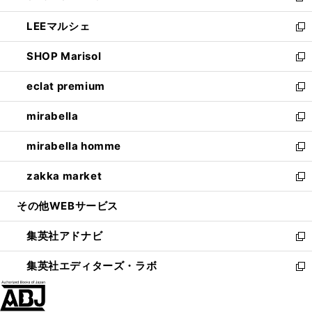
開
ウ
ン
ウ
し
LEEマルシェ
く
で
ド
ィ
い
新
開
ウ
ン
ウ
し
SHOP Marisol
く
で
ド
ィ
い
新
開
ウ
ン
ウ
し
eclat premium
く
で
ド
ィ
い
新
開
ウ
ン
ウ
し
mirabella
く
で
ド
ィ
い
新
開
ウ
ン
ウ
し
mirabella homme
く
で
ド
ィ
い
新
開
ウ
ン
ウ
し
zakka market
く
で
ド
ィ
い
新
開
ウ
ン
ウ
し
その他WEBサービス
く
で
ド
ィ
い
開
ウ
ン
ウ
集英社アドナビ
く
で
ド
ィ
新
開
ウ
ン
し
集英社エディターズ・ラボ
く
で
ド
い
新
開
ウ
ウ
し
く
で
ィ
い
開