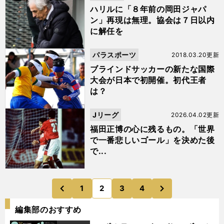
ハリルに「８年前の岡田ジャパ
ン」再現は無理。協会は７日以内
に解任を
パラスポーツ
2018.03.20更新
ブラインドサッカーの新たな国際
大会が日本で初開催。初代王者
は？
Jリーグ
2026.04.02更新
福田正博の心に残るもの。「世界
で一番悲しいゴール」を決めた後
で...
次
1
2
3
4
のページへ
のページへ
前
編集部のおすすめ