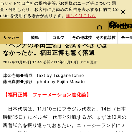
当サイトでは当社の提携先等がお客様のニーズ等について調
査・分析したり、お客様にお勧めの広告を表⽰する⽬的で Co
閉じ
okie を使⽤する場合があります。
詳しくはこちら
る
マイペ
web Sportiva (webスポルティーバ)
検索
メニュ
we
ー
サッカーの記事一覧
サッカー代表
日本代表
「
b
ジ
サッカー
競馬
ゴルフ
その他球技
その他競技
モー
ス
「ベンチの本田圭佑」を試すべきでは
ポ
なかったか。福田正博も驚く落選
ル
テ
2017年11月09日 17:45 公開
2017年11月10日 01:16 更新
ィ
ー
津金壱郎●構成 text by Tsugane Ichiro
バ
藤田真郷●撮影 photo by Fujita Masato
【福田正博 フォーメーション進化論】
日本代表は、11月10日にブラジル代表と、14日（日本
時間15日）にベルギー代表と対戦するが、まずは10月の
親善試合を振り返っておきたい。ニュージーランドに２