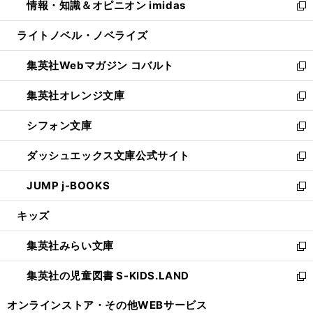
情報・知識＆オピニオン imidas
く
で
ド
ィ
い
新
開
ウ
ン
ウ
し
ライトノベル・ノベライズ
く
で
ド
ィ
い
開
ウ
ン
ウ
集英社Webマガジン コバルト
く
で
ド
ィ
新
開
ウ
ン
し
集英社オレンジ文庫
く
で
ド
い
新
開
ウ
ウ
し
シフォン文庫
く
で
ィ
い
新
開
ン
ウ
し
ダッシュエックス文庫公式サイト
く
ド
ィ
い
新
ウ
ン
ウ
し
JUMP j-BOOKS
で
ド
ィ
い
新
開
ウ
ン
ウ
し
キッズ
く
で
ド
ィ
い
開
ウ
ン
ウ
集英社みらい文庫
く
で
ド
ィ
新
開
ウ
ン
し
集英社の児童図書 S-KIDS.LAND
く
で
ド
い
新
開
ウ
ウ
し
オンラインストア・
その他WEBサービス
く
で
ィ
い