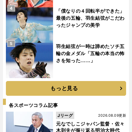
4
「僕なりの４回転半ができた」
最後の五輪、羽生結弦がこだわ
ったジャンプの美学
5
羽生結弦が一時は諦めたソチ五
輪の金メダル「五輪の本当の怖
さを知った......」
もっと見る
各スポーツコラム記事
Jリーグ
2026.08.09更新
元なでしこジャパン監督・佐々
木則夫が振り返る明治大時代