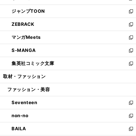
開
ウ
ン
ウ
し
ジャンプTOON
く
で
ド
ィ
い
新
開
ウ
ン
ウ
し
ZEBRACK
く
で
ド
ィ
い
新
開
ウ
ン
ウ
し
マンガMeets
く
で
ド
ィ
い
新
開
ウ
ン
ウ
し
S-MANGA
く
で
ド
ィ
い
新
開
ウ
ン
ウ
し
集英社コミック文庫
く
で
ド
ィ
い
新
開
ウ
ン
ウ
し
取材・ファッション
く
で
ド
ィ
い
開
ウ
ン
ウ
ファッション・美容
く
で
ド
ィ
開
ウ
ン
Seventeen
く
で
ド
新
開
ウ
し
non-no
く
で
い
新
開
ウ
し
BAILA
く
ィ
い
新
ン