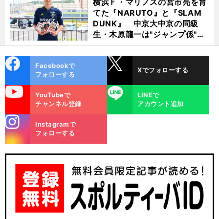
横浜Ｆ・マリノスの宮市亮を育
てた『NARUTO』と『SLAM
DUNK』 中京大中京の同級
生・木原龍一は"ジャンプ係"だ
った
cebo
X
Facebookで
Xでフォローする
ok
フォローする
uTube
LINE
YouTubeで
LINEで
チャンネル登録
アカウント追加
stagra
Instagramで
m
フォローする