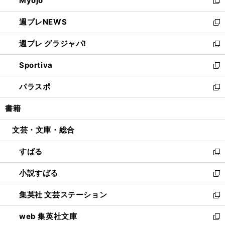
Myojo
く
で
ド
ィ
新
開
ウ
ン
し
週プレNEWS
く
で
ド
い
新
開
ウ
ウ
し
週プレ グラジャパ!
く
で
ィ
い
新
開
ン
ウ
し
Sportiva
く
ド
ィ
い
新
ウ
ン
ウ
し
パラスポ
で
ド
ィ
い
新
開
ウ
ン
ウ
し
書籍
く
で
ド
ィ
い
開
ウ
ン
ウ
文芸・文庫・総合
く
で
ド
ィ
開
ウ
ン
すばる
く
で
ド
新
開
ウ
し
小説すばる
く
で
い
新
開
ウ
し
集英社 文芸ステーション
く
ィ
い
新
ン
ウ
し
web 集英社文庫
ド
ィ
い
新