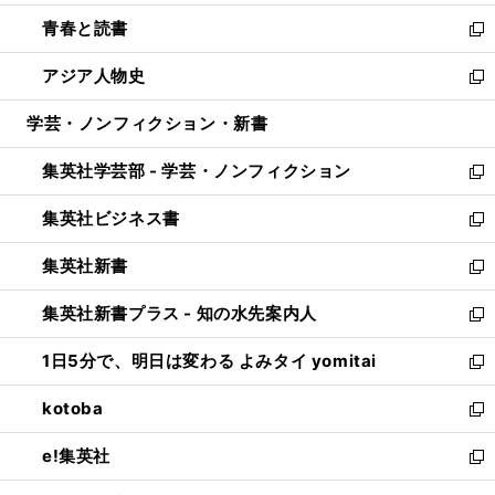
ウ
ン
ウ
し
青春と読書
で
ド
ィ
い
新
開
ウ
ン
ウ
し
アジア人物史
く
で
ド
ィ
い
新
開
ウ
ン
ウ
し
学芸・ノンフィクション・新書
く
で
ド
ィ
い
開
ウ
ン
ウ
集英社学芸部 - 学芸・ノンフィクション
く
で
ド
ィ
新
開
ウ
ン
し
集英社ビジネス書
く
で
ド
い
新
開
ウ
ウ
し
集英社新書
く
で
ィ
い
新
開
ン
ウ
し
集英社新書プラス - 知の水先案内人
く
ド
ィ
い
新
ウ
ン
ウ
し
1日5分で、明日は変わる よみタイ yomitai
で
ド
ィ
い
新
開
ウ
ン
ウ
し
kotoba
く
で
ド
ィ
い
新
開
ウ
ン
ウ
し
e!集英社
く
で
ド
ィ
い
新
開
ウ
ン
ウ
し