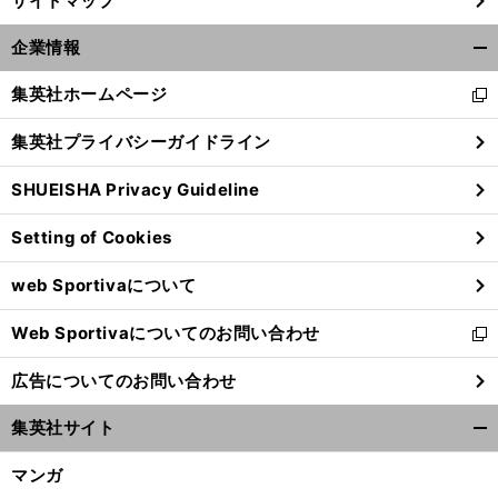
サイトマップ
面
」
。
前
へ
企業情報
開
く/
集英社ホームページ
新
閉
し
じ
集英社プライバシーガイドライン
い
る
ウ
SHUEISHA Privacy Guideline
ィ
ン
Setting of Cookies
ド
ウ
web Sportivaについて
で
開
Web Sportivaについてのお問い合わせ
く
新
し
広告についてのお問い合わせ
い
ウ
集英社サイト
ィ
開
ン
く/
マンガ
ド
閉