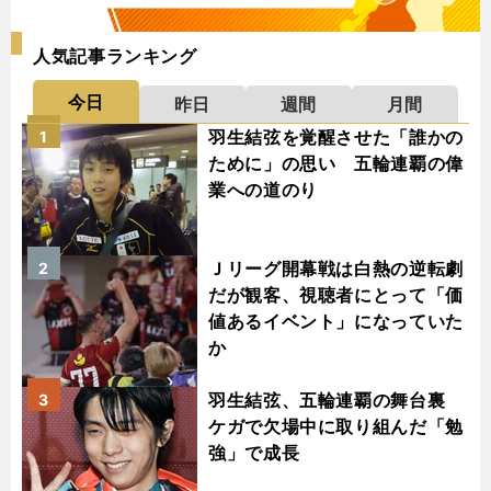
人気記事ランキング
今日
昨日
週間
月間
羽生結弦を覚醒させた「誰かの
1
ために」の思い 五輪連覇の偉
業への道のり
Ｊリーグ開幕戦は白熱の逆転劇
2
だが観客、視聴者にとって「価
値あるイベント」になっていた
か
羽生結弦、五輪連覇の舞台裏
3
ケガで欠場中に取り組んだ「勉
強」で成長