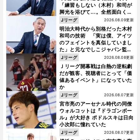
「練習もしない（木村）和司が
脚光を浴びて...。全然面白くな
い４年間でした」
Jリーグ
2026.08.09更新
明治大時代から別格だった木村
和司の技術 「実は僕、アイツ
のフェイントを真似していまし
た」と元なでしこジャパン監
督・佐々木則夫
Jリーグ
2026.08.08更新
Ｊリーグ開幕戦は白熱の逆転劇
だが観客、視聴者にとって「価
値あるイベント」になっていた
か
Jリーグ
2026.08.07更新
宮市亮のアーセナル時代の同僚
ウォルコットは『ドラゴンボー
ル』が大好き ポドルスキは日向
小次郎に憧れていた
Jリーグ
2026.08.07更新