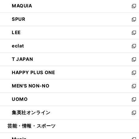
ウ
し
MAQUIA
ド
ィ
い
新
ウ
ン
ウ
し
SPUR
で
ド
ィ
い
新
開
ウ
ン
ウ
し
LEE
く
で
ド
ィ
い
新
開
ウ
ン
ウ
し
eclat
く
で
ド
ィ
い
新
開
ウ
ン
ウ
し
T JAPAN
く
で
ド
ィ
い
新
開
ウ
ン
ウ
し
HAPPY PLUS ONE
く
で
ド
ィ
い
新
開
ウ
ン
ウ
し
MEN'S NON-NO
く
で
ド
ィ
い
新
開
ウ
ン
ウ
し
UOMO
く
で
ド
ィ
い
新
開
ウ
ン
ウ
し
集英社オンライン
く
で
ド
ィ
い
新
開
ウ
ン
ウ
し
芸能・情報・スポーツ
く
で
ド
ィ
い
開
ウ
ン
ウ