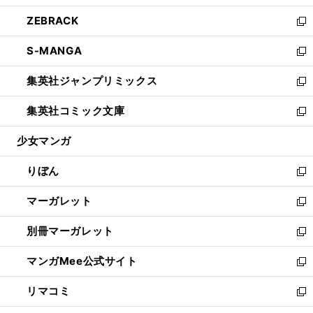
開
ウ
ン
ウ
し
ZEBRACK
く
で
ド
ィ
い
新
開
ウ
ン
ウ
し
S-MANGA
く
で
ド
ィ
い
新
開
ウ
ン
ウ
し
集英社ジャンプリミックス
く
で
ド
ィ
い
新
開
ウ
ン
ウ
し
集英社コミック文庫
く
で
ド
ィ
い
新
開
ウ
ン
ウ
し
少女マンガ
く
で
ド
ィ
い
開
ウ
ン
ウ
りぼん
く
で
ド
ィ
新
開
ウ
ン
し
マーガレット
く
で
ド
い
新
開
ウ
ウ
し
別冊マーガレット
く
で
ィ
い
新
開
ン
ウ
し
マンガMee公式サイト
く
ド
ィ
い
新
ウ
ン
ウ
し
リマコミ
で
ド
ィ
い
新
開
ウ
ン
ウ
し