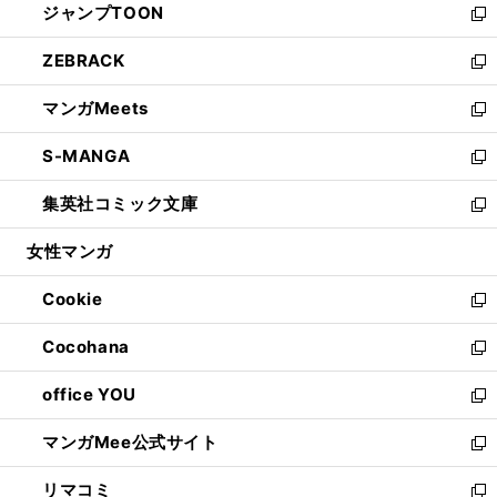
ジャンプTOON
く
で
ド
ィ
い
新
開
ウ
ン
ウ
し
ZEBRACK
く
で
ド
ィ
い
新
開
ウ
ン
ウ
し
マンガMeets
く
で
ド
ィ
い
新
開
ウ
ン
ウ
し
S-MANGA
く
で
ド
ィ
い
新
開
ウ
ン
ウ
し
集英社コミック文庫
く
で
ド
ィ
い
新
開
ウ
ン
ウ
し
女性マンガ
く
で
ド
ィ
い
開
ウ
ン
ウ
Cookie
く
で
ド
ィ
新
開
ウ
ン
し
Cocohana
く
で
ド
い
新
開
ウ
ウ
し
office YOU
く
で
ィ
い
新
開
ン
ウ
し
マンガMee公式サイト
く
ド
ィ
い
新
ウ
ン
ウ
し
リマコミ
で
ド
ィ
い
新