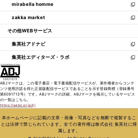
mirabella homme
く
で
ド
ィ
い
新
開
ウ
ン
ウ
し
zakka market
く
で
ド
ィ
い
新
開
ウ
ン
ウ
し
その他WEBサービス
く
で
ド
ィ
い
開
ウ
ン
ウ
集英社アドナビ
く
で
ド
ィ
新
開
ウ
ン
し
集英社エディターズ・ラボ
く
で
ド
い
新
開
ウ
ウ
し
く
で
ィ
い
開
ン
ウ
ABJマークは、この電子書店・電子書籍配信サービスが、著作権者からコンテ
く
ド
ィ
ンツ使用許諾を得た正規版配信サービスであることを示す登録商標（登録番号
ウ
ン
第6091713号）です。ABJマークの詳細、ABJマークを掲示しているサービス
で
ド
の一覧はこちら。
開
ウ
https://aebs.or.jp/
新
く
で
し
い
開
本ホームページに記載の文章・画像・写真などを無断で複製するこ
ウ
く
とは法律で禁じられています。全ての著作権は株式会社 集英社に帰
ィ
属します。
ン
ド