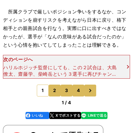
所属クラブで厳しいポジション争いをするなか、コン
ディションを崩すリスクを考えながら日本に戻り、格下
相手との親善試合を行なう。実際に口に出すべきではな
かったが、選手が「なんの意味がある試合だったのか」
という心情を抱いてしてしまったことは理解できる。
次のページへ
ハリルホジッチ監督にしても、この２試合は、大島
僚太、齋藤学、柴崎岳という３選手に再びチャンス
を与えるのが最大の目的だったはず。しかし、３選
手ともケガで招集できなくなってしまい、目的がは
次
1
2
3
4
のページへ
っきりしないまま
1 / 4
いいね
Xでポストする
LINEで送る
line
faceboo
x
k