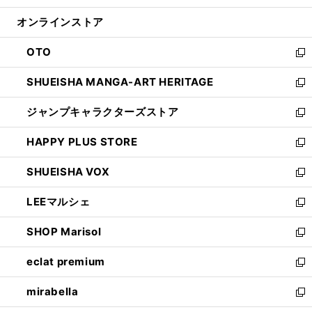
開
ン
ウ
オンラインストア
く
ド
ィ
ウ
ン
OTO
で
ド
新
開
ウ
し
SHUEISHA MANGA-ART HERITAGE
く
で
い
新
開
ウ
し
ジャンプキャラクターズストア
く
ィ
い
新
ン
ウ
し
HAPPY PLUS STORE
ド
ィ
い
新
ウ
ン
ウ
し
SHUEISHA VOX
で
ド
ィ
い
新
開
ウ
ン
ウ
し
LEEマルシェ
く
で
ド
ィ
い
新
開
ウ
ン
ウ
し
SHOP Marisol
く
で
ド
ィ
い
新
開
ウ
ン
ウ
し
eclat premium
く
で
ド
ィ
い
新
開
ウ
ン
ウ
し
mirabella
く
で
ド
ィ
い
新
開
ウ
ン
ウ
し