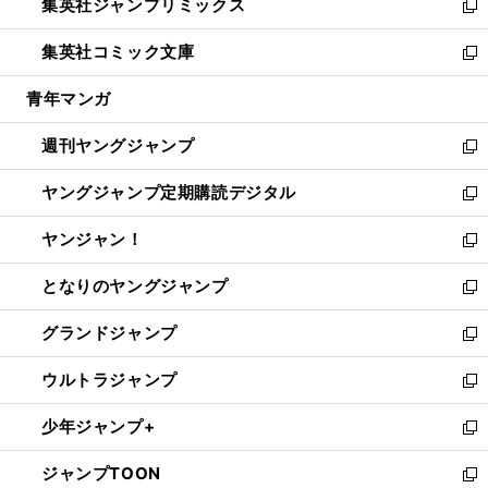
集英社ジャンプリミックス
く
で
ド
ィ
い
新
開
ウ
ン
ウ
し
集英社コミック文庫
く
で
ド
ィ
い
新
開
ウ
ン
ウ
し
青年マンガ
く
で
ド
ィ
い
開
ウ
ン
ウ
週刊ヤングジャンプ
く
で
ド
ィ
新
開
ウ
ン
し
ヤングジャンプ定期購読デジタル
く
で
ド
い
新
開
ウ
ウ
し
ヤンジャン！
く
で
ィ
い
新
開
ン
ウ
し
となりのヤングジャンプ
く
ド
ィ
い
新
ウ
ン
ウ
し
グランドジャンプ
で
ド
ィ
い
新
開
ウ
ン
ウ
し
ウルトラジャンプ
く
で
ド
ィ
い
新
開
ウ
ン
ウ
し
少年ジャンプ+
く
で
ド
ィ
い
新
開
ウ
ン
ウ
し
ジャンプTOON
く
で
ド
ィ
い
新