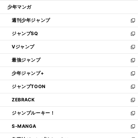
ウ
じ
少年マンガ
で
る
開
週刊少年ジャンプ
く
新
し
ジャンプSQ
い
新
ウ
し
Vジャンプ
ィ
い
新
ン
ウ
し
最強ジャンプ
ド
ィ
い
新
ウ
ン
ウ
し
少年ジャンプ+
で
ド
ィ
い
新
開
ウ
ン
ウ
し
ジャンプTOON
く
で
ド
ィ
い
新
開
ウ
ン
ウ
し
ZEBRACK
く
で
ド
ィ
い
新
開
ウ
ン
ウ
し
ジャンプルーキー！
く
で
ド
ィ
い
新
開
ウ
ン
ウ
し
S-MANGA
く
で
ド
ィ
い
新
開
ウ
ン
ウ
し