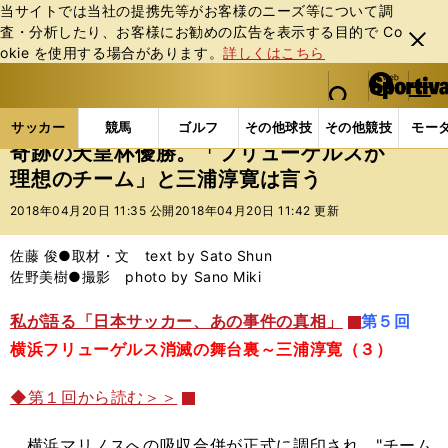
当サイトでは当社の提携先等がお客様のニーズ等について調
査・分析したり、お客様にお勧めの広告を表⽰する⽬的で Co
閉じ
okie を使⽤する場合があります。
詳しくはこちら
る
マイペ
web Sportiva (webスポルティーバ)
検索
メニュ
we
ー
サッカーの記事一覧
Jリーグ他
Jリーグ
奇跡の
b
ジ
サッカー
競馬
ゴルフ
その他球技
その他競技
モー
ス
奇跡の天皇杯優勝。「フリューゲルスが
ポ
理想のチーム」と三浦淳寛は言う
ル
テ
2018年04月20日 11:35 公開
2018年04月20日 11:42 更新
ィ
ー
佐藤 俊●取材・文 text by Sato Shun
バ
佐野美樹●撮影 photo by Sano Miki
私が語る「日本サッカー、あの事件の真相」
第５回
横浜フリューゲルス消滅の舞台裏～三浦淳寛（３）
◆第１回から読む＞＞
横浜マリノスへの吸収合併が正式に調印され、"チーム