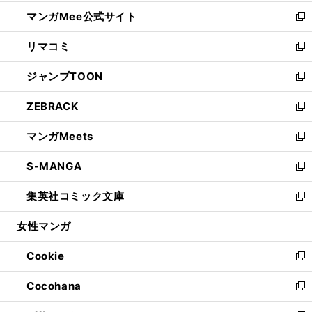
開
ン
ウ
し
マンガMee公式サイト
く
ド
ィ
い
新
ウ
ン
ウ
し
リマコミ
で
ド
ィ
い
新
開
ウ
ン
ウ
し
ジャンプTOON
く
で
ド
ィ
い
新
開
ウ
ン
ウ
し
ZEBRACK
く
で
ド
ィ
い
新
開
ウ
ン
ウ
し
マンガMeets
く
で
ド
ィ
い
新
開
ウ
ン
ウ
し
S-MANGA
く
で
ド
ィ
い
新
開
ウ
ン
ウ
し
集英社コミック文庫
く
で
ド
ィ
い
新
開
ウ
ン
ウ
し
女性マンガ
く
で
ド
ィ
い
開
ウ
ン
ウ
Cookie
く
で
ド
ィ
新
開
ウ
ン
し
Cocohana
く
で
ド
い
新
開
ウ
ウ
し