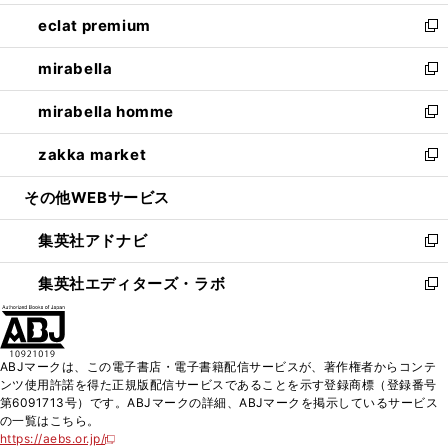
開
ウ
ン
ウ
し
eclat premium
く
で
ド
ィ
い
新
開
ウ
ン
ウ
し
mirabella
く
で
ド
ィ
い
新
開
ウ
ン
ウ
し
mirabella homme
く
で
ド
ィ
い
新
開
ウ
ン
ウ
し
zakka market
く
で
ド
ィ
い
新
開
ウ
ン
ウ
し
その他WEBサービス
く
で
ド
ィ
い
開
ウ
ン
ウ
集英社アドナビ
く
で
ド
ィ
新
開
ウ
ン
し
集英社エディターズ・ラボ
く
で
ド
い
新
開
ウ
ウ
し
く
で
ィ
い
開
ン
ウ
ABJマークは、この電子書店・電子書籍配信サービスが、著作権者からコンテ
く
ド
ィ
ンツ使用許諾を得た正規版配信サービスであることを示す登録商標（登録番号
ウ
ン
第6091713号）です。ABJマークの詳細、ABJマークを掲示しているサービス
で
ド
の一覧はこちら。
開
ウ
https://aebs.or.jp/
新