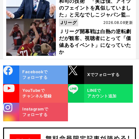
和司の技術 「実は僕、アイツ
のフェイントを真似していまし
た」と元なでしこジャパン監
督・佐々木則夫
Jリーグ
2026.08.08更新
Ｊリーグ開幕戦は白熱の逆転劇
だが観客、視聴者にとって「価
値あるイベント」になっていた
か
cebo
X
Facebookで
Xでフォローする
ok
フォローする
uTube
LINE
YouTubeで
LINEで
チャンネル登録
アカウント追加
stagra
Instagramで
m
フォローする