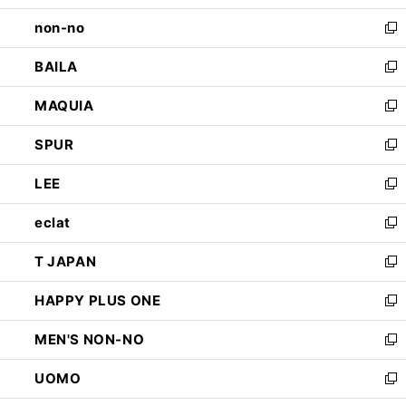
開
ウ
し
non-no
く
で
い
新
開
ウ
し
BAILA
く
ィ
い
新
ン
ウ
し
MAQUIA
ド
ィ
い
新
ウ
ン
ウ
し
SPUR
で
ド
ィ
い
新
開
ウ
ン
ウ
し
LEE
く
で
ド
ィ
い
新
開
ウ
ン
ウ
し
eclat
く
で
ド
ィ
い
新
開
ウ
ン
ウ
し
T JAPAN
く
で
ド
ィ
い
新
開
ウ
ン
ウ
し
HAPPY PLUS ONE
く
で
ド
ィ
い
新
開
ウ
ン
ウ
し
MEN'S NON-NO
く
で
ド
ィ
い
新
開
ウ
ン
ウ
し
UOMO
く
で
ド
ィ
い
新
開
ウ
ン
ウ
し