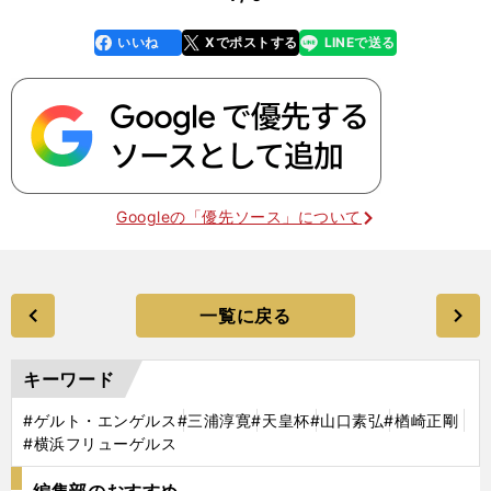
いいね
Xでポストする
LINEで送る
line
faceboo
x
k
Googleの「優先ソース」について
一覧に戻る
キーワード
#ゲルト・エンゲルス
#三浦淳寛
#天皇杯
#山口素弘
#楢崎正剛
#横浜フリューゲルス
編集部のおすすめ