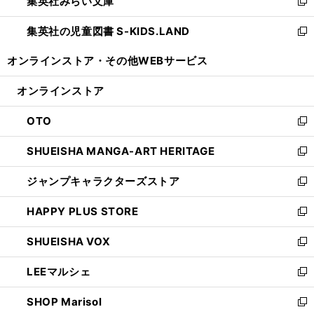
集英社みらい文庫
く
で
ド
ィ
新
開
ウ
ン
し
集英社の児童図書 S-KIDS.LAND
く
で
ド
い
新
開
ウ
ウ
し
オンラインストア・
その他WEBサービス
く
で
ィ
い
開
ン
ウ
オンラインストア
く
ド
ィ
ウ
ン
OTO
で
ド
新
開
ウ
し
SHUEISHA MANGA-ART HERITAGE
く
で
い
新
開
ウ
し
ジャンプキャラクターズストア
く
ィ
い
新
ン
ウ
し
HAPPY PLUS STORE
ド
ィ
い
新
ウ
ン
ウ
し
SHUEISHA VOX
で
ド
ィ
い
新
開
ウ
ン
ウ
し
LEEマルシェ
く
で
ド
ィ
い
新
開
ウ
ン
ウ
し
SHOP Marisol
く
で
ド
ィ
い
新