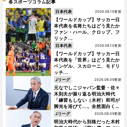
各スポーツコラム記事
日本代表
2026.08.10更新
【ワールドカップ】サッカー日
本代表を名将たちはどう見たか
ファン・ハール、クロップ、フ
リック...
日本代表
2026.08.10更新
【ワールドカップ】サッカー日
本代表を「世界」はどう見たか
ベンゲル、スカローニ、モドリ
ッチ...
Jリーグ
2026.08.09更新
元なでしこジャパン監督・佐々
木則夫が振り返る明治大時代
「練習もしない（木村）和司が
脚光を浴びて...。全然面白くな
い４年間でした」
Jリーグ
2026.08.09更新
明治大時代から別格だった木村