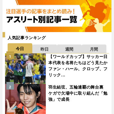
人気記事ランキング
今日
昨日
週間
月間
【ワールドカップ】サッカー日
1
本代表を名将たちはどう見たか
ファン・ハール、クロップ、フ
リック...
羽生結弦、五輪連覇の舞台裏
2
ケガで欠場中に取り組んだ「勉
強」で成長