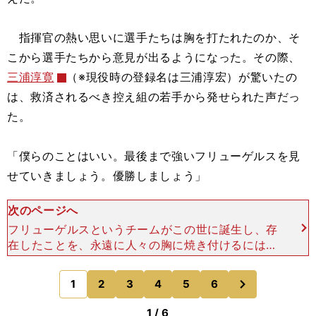
指揮官の熱い思いに選手たちは胸を打たれたのか、そ
こから選手たちから意見が出るようになった。その際、
三浦淳寛
（※現役時の登録名は三浦淳宏）が驚いたの
は、救済されるべき控え組の若手から発せられた声だっ
た。
「僕らのことはいい。最後まで強いフリューゲルスを見
せていきましょう。優勝しましょう」
次のページへ
フリューゲルスというチームがこの世に誕生し、存
在したことを、永遠に人々の胸に焼き付けるには、
最後まで強さを見せなければならない。その強さを
見せつけることで、これほど強く、素晴らしいチー
次
1
2
3
4
5
6
のページへ
ムが消滅してしま
1 / 6