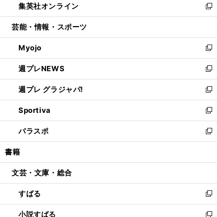
集英社オンライン
く
で
ド
ィ
い
新
開
ウ
ン
ウ
し
芸能・情報・スポーツ
く
で
ド
ィ
い
開
ウ
ン
ウ
Myojo
く
で
ド
ィ
新
開
ウ
ン
し
週プレNEWS
く
で
ド
い
新
開
ウ
ウ
し
週プレ グラジャパ!
く
で
ィ
い
新
開
ン
ウ
し
Sportiva
く
ド
ィ
い
新
ウ
ン
ウ
し
パラスポ
で
ド
ィ
い
新
開
ウ
ン
ウ
し
書籍
く
で
ド
ィ
い
開
ウ
ン
ウ
文芸・文庫・総合
く
で
ド
ィ
開
ウ
ン
すばる
く
で
ド
新
開
ウ
し
小説すばる
く
で
い
新