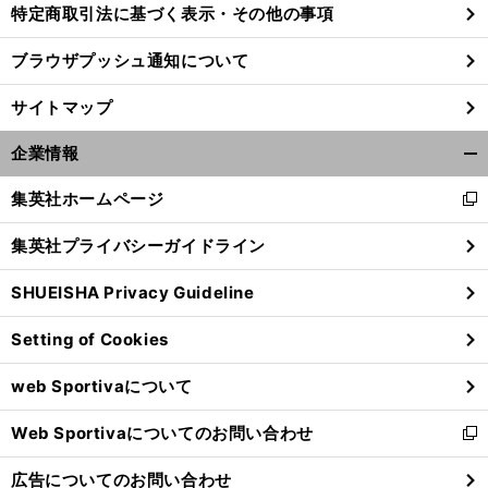
特定商取引法に基づく表示・その他の事項
」
ブラウザプッシュ通知について
、
天
.
前
へ
サイトマップ
企業情報
開
く/
集英社ホームページ
新
閉
し
じ
集英社プライバシーガイドライン
い
る
ウ
SHUEISHA Privacy Guideline
ィ
ン
Setting of Cookies
ド
ウ
web Sportivaについて
で
開
Web Sportivaについてのお問い合わせ
く
新
し
広告についてのお問い合わせ
い