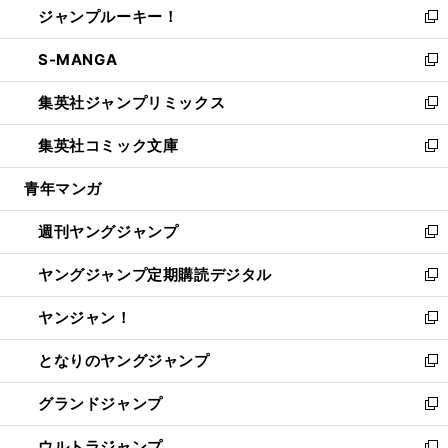
ジャンプルーキー！
く
で
ド
ィ
い
新
開
ウ
ン
ウ
し
S-MANGA
く
で
ド
ィ
い
新
開
ウ
ン
ウ
し
集英社ジャンプリミックス
く
で
ド
ィ
い
新
開
ウ
ン
ウ
し
集英社コミック文庫
く
で
ド
ィ
い
新
開
ウ
ン
ウ
し
青年マンガ
く
で
ド
ィ
い
開
ウ
ン
ウ
週刊ヤングジャンプ
く
で
ド
ィ
新
開
ウ
ン
し
ヤングジャンプ定期購読デジタル
く
で
ド
い
新
開
ウ
ウ
し
ヤンジャン！
く
で
ィ
い
新
開
ン
ウ
し
となりのヤングジャンプ
く
ド
ィ
い
新
ウ
ン
ウ
し
グランドジャンプ
で
ド
ィ
い
新
開
ウ
ン
ウ
し
ウルトラジャンプ
く
で
ド