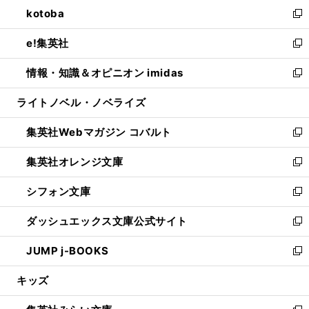
ウ
し
kotoba
く
で
ド
ィ
い
新
開
ウ
ン
ウ
し
e!集英社
く
で
ド
ィ
い
新
開
ウ
ン
ウ
し
情報・知識＆オピニオン imidas
く
で
ド
ィ
い
新
開
ウ
ン
ウ
し
ライトノベル・ノベライズ
く
で
ド
ィ
い
開
ウ
ン
ウ
集英社Webマガジン コバルト
く
で
ド
ィ
新
開
ウ
ン
し
集英社オレンジ文庫
く
で
ド
い
新
開
ウ
ウ
し
シフォン文庫
く
で
ィ
い
新
開
ン
ウ
し
ダッシュエックス文庫公式サイト
く
ド
ィ
い
新
ウ
ン
ウ
し
JUMP j-BOOKS
で
ド
ィ
い
新
開
ウ
ン
ウ
し
キッズ
く
で
ド
ィ
い
開
ウ
ン
ウ