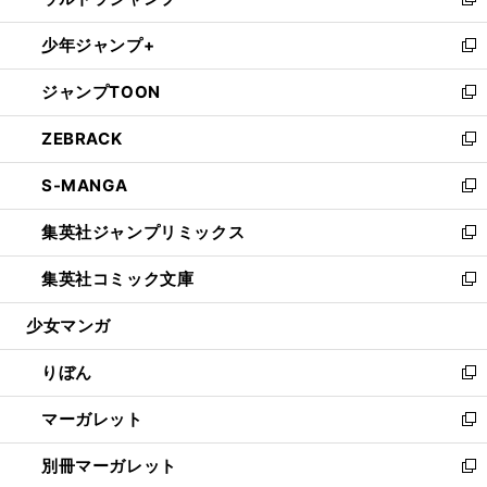
ィ
い
新
開
ウ
ン
ウ
し
少年ジャンプ+
く
で
ド
ィ
い
新
開
ウ
ン
ウ
し
ジャンプTOON
く
で
ド
ィ
い
新
開
ウ
ン
ウ
し
ZEBRACK
く
で
ド
ィ
い
新
開
ウ
ン
ウ
し
S-MANGA
く
で
ド
ィ
い
新
開
ウ
ン
ウ
し
集英社ジャンプリミックス
く
で
ド
ィ
い
新
開
ウ
ン
ウ
し
集英社コミック文庫
く
で
ド
ィ
い
新
開
ウ
ン
ウ
し
少女マンガ
く
で
ド
ィ
い
開
ウ
ン
ウ
りぼん
く
で
ド
ィ
新
開
ウ
ン
し
マーガレット
く
で
ド
い
新
開
ウ
ウ
し
別冊マーガレット
く
で
ィ
い
新