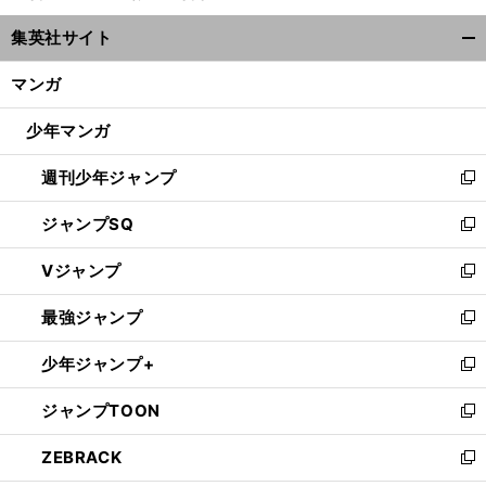
ウ
集英社サイト
ィ
開
ン
く/
マンガ
ド
閉
ウ
じ
少年マンガ
で
る
開
週刊少年ジャンプ
く
新
し
ジャンプSQ
い
新
ウ
し
Vジャンプ
ィ
い
新
ン
ウ
し
最強ジャンプ
ド
ィ
い
新
ウ
ン
ウ
し
少年ジャンプ+
で
ド
ィ
い
新
開
ウ
ン
ウ
し
ジャンプTOON
く
で
ド
ィ
い
新
開
ウ
ン
ウ
し
ZEBRACK
く
で
ド
ィ
い
新
開
ウ
ン
ウ
し