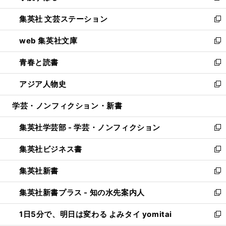
開
ウ
し
集英社 文芸ステーション
く
ィ
い
新
ン
ウ
し
web 集英社文庫
ド
ィ
い
新
ウ
ン
ウ
し
青春と読書
で
ド
ィ
い
新
開
ウ
ン
ウ
し
アジア人物史
く
で
ド
ィ
い
新
開
ウ
ン
ウ
し
学芸・ノンフィクション・新書
く
で
ド
ィ
い
開
ウ
ン
ウ
集英社学芸部 - 学芸・ノンフィクション
く
で
ド
ィ
新
開
ウ
ン
し
集英社ビジネス書
く
で
ド
い
新
開
ウ
ウ
し
集英社新書
く
で
ィ
い
新
開
ン
ウ
し
集英社新書プラス - 知の水先案内人
く
ド
ィ
い
新
ウ
ン
ウ
し
1日5分で、明日は変わる よみタイ yomitai
で
ド
ィ
い
新
開
ウ
ン