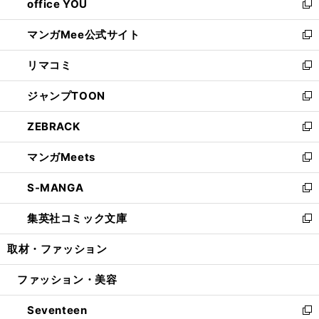
office YOU
く
で
ィ
い
新
開
ン
ウ
し
マンガMee公式サイト
く
ド
ィ
い
新
ウ
ン
ウ
し
リマコミ
で
ド
ィ
い
新
開
ウ
ン
ウ
し
ジャンプTOON
く
で
ド
ィ
い
新
開
ウ
ン
ウ
し
ZEBRACK
く
で
ド
ィ
い
新
開
ウ
ン
ウ
し
マンガMeets
く
で
ド
ィ
い
新
開
ウ
ン
ウ
し
S-MANGA
く
で
ド
ィ
い
新
開
ウ
ン
ウ
し
集英社コミック文庫
く
で
ド
ィ
い
新
開
ウ
ン
ウ
し
取材・ファッション
く
で
ド
ィ
い
開
ウ
ン
ウ
ファッション・美容
く
で
ド
ィ
開
ウ
ン
Seventeen
く
で
ド
新