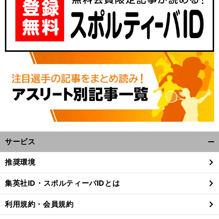
サービス
開
く/
推奨環境
閉
じ
集英社ID・スポルティーバIDとは
る
利用規約・会員規約