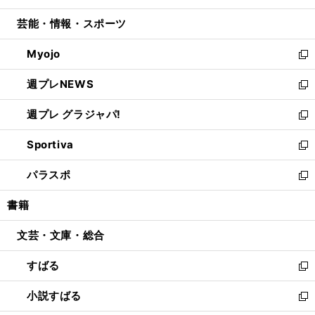
開
ウ
ン
ウ
し
芸能・情報・スポーツ
く
で
ド
ィ
い
開
ウ
ン
ウ
Myojo
く
で
ド
ィ
新
開
ウ
ン
し
週プレNEWS
く
で
ド
い
新
開
ウ
ウ
し
週プレ グラジャパ!
く
で
ィ
い
新
開
ン
ウ
し
Sportiva
く
ド
ィ
い
新
ウ
ン
ウ
し
パラスポ
で
ド
ィ
い
新
開
ウ
ン
ウ
し
書籍
く
で
ド
ィ
い
開
ウ
ン
ウ
文芸・文庫・総合
く
で
ド
ィ
開
ウ
ン
すばる
く
で
ド
新
開
ウ
し
小説すばる
く
で
い
新
開
ウ
し