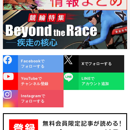
cebo
X
Facebookで
Xでフォローする
ok
フォローする
uTube
LINE
YouTubeで
LINEで
チャンネル登録
アカウント追加
stagra
Instagramで
m
フォローする