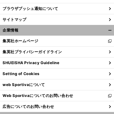
ブラウザプッシュ通知について
サイトマップ
企業情報
開
く/
集英社ホームページ
新
閉
し
じ
集英社プライバシーガイドライン
い
る
ウ
SHUEISHA Privacy Guideline
ィ
ン
Setting of Cookies
ド
ウ
web Sportivaについて
で
開
Web Sportivaについてのお問い合わせ
く
新
し
広告についてのお問い合わせ
い
ウ