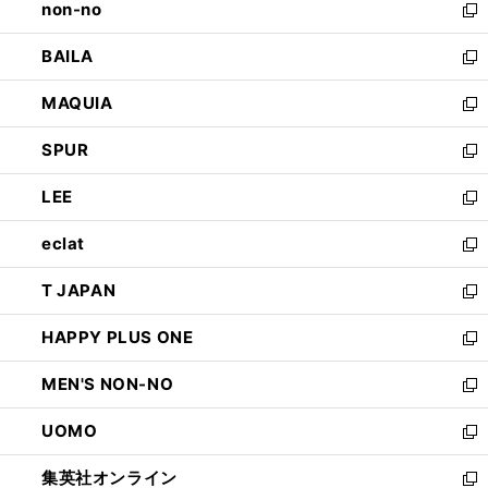
non-no
く
で
い
新
開
ウ
し
BAILA
く
ィ
い
新
ン
ウ
し
MAQUIA
ド
ィ
い
新
ウ
ン
ウ
し
SPUR
で
ド
ィ
い
新
開
ウ
ン
ウ
し
LEE
く
で
ド
ィ
い
新
開
ウ
ン
ウ
し
eclat
く
で
ド
ィ
い
新
開
ウ
ン
ウ
し
T JAPAN
く
で
ド
ィ
い
新
開
ウ
ン
ウ
し
HAPPY PLUS ONE
く
で
ド
ィ
い
新
開
ウ
ン
ウ
し
MEN'S NON-NO
く
で
ド
ィ
い
新
開
ウ
ン
ウ
し
UOMO
く
で
ド
ィ
い
新
開
ウ
ン
ウ
し
集英社オンライン
く
で
ド
ィ
い
新