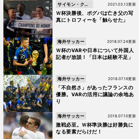
サイモン・クー
2021.03.12更新
パー
Ｗ杯決勝後、ポグバは亡き父の写
真にトロフィーを「触らせた」
海外サッカー
2018.07.24更新
Ｗ杯のVARや日本について外国人
記者が放談！「日本は経験不足」
海外サッカー
2018.07.16更新
「不自然さ」があったフランスの
優勝。VARの活用に議論の余地あ
り
海外サッカー
2018.07.10更新
激戦必至。Ｗ杯準決勝は好勝負に
なる要素だらけだ！