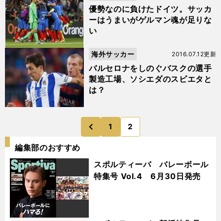
優勢なのに負けたドイツ。サッカ
ーはうまいがゲルマン魂が足りな
い
海外サッカー
2016.07.12更新
バルセロナをしのぐバスクの選手
製造工場、ソシエダのスビエタと
は？
1
2
のページへ
前
編集部のおすすめ
スポルティーバ バレーボール
特集号 Vol.4 6月30日発売