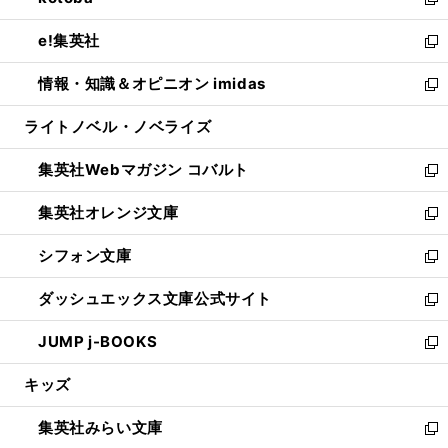
ィ
い
新
開
ウ
ン
ウ
し
e!集英社
く
で
ド
ィ
い
新
開
ウ
ン
ウ
し
情報・知識＆オピニオン imidas
く
で
ド
ィ
い
新
開
ウ
ン
ウ
し
ライトノベル・ノベライズ
く
で
ド
ィ
い
開
ウ
ン
ウ
集英社Webマガジン コバルト
く
で
ド
ィ
新
開
ウ
ン
し
集英社オレンジ文庫
く
で
ド
い
新
開
ウ
ウ
し
シフォン文庫
く
で
ィ
い
新
開
ン
ウ
し
ダッシュエックス文庫公式サイト
く
ド
ィ
い
新
ウ
ン
ウ
し
JUMP j-BOOKS
で
ド
ィ
い
新
開
ウ
ン
ウ
し
キッズ
く
で
ド
ィ
い
開
ウ
ン
ウ
集英社みらい文庫
く
で
ド
ィ
新