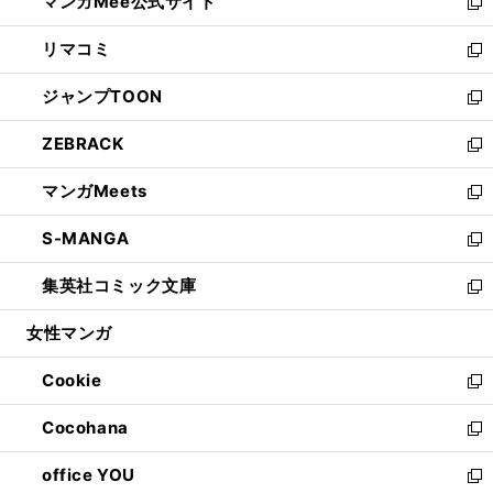
マンガMee公式サイト
く
ド
ィ
い
新
ウ
ン
ウ
し
リマコミ
で
ド
ィ
い
新
開
ウ
ン
ウ
し
ジャンプTOON
く
で
ド
ィ
い
新
開
ウ
ン
ウ
し
ZEBRACK
く
で
ド
ィ
い
新
開
ウ
ン
ウ
し
マンガMeets
く
で
ド
ィ
い
新
開
ウ
ン
ウ
し
S-MANGA
く
で
ド
ィ
い
新
開
ウ
ン
ウ
し
集英社コミック文庫
く
で
ド
ィ
い
新
開
ウ
ン
ウ
し
女性マンガ
く
で
ド
ィ
い
開
ウ
ン
ウ
Cookie
く
で
ド
ィ
新
開
ウ
ン
し
Cocohana
く
で
ド
い
新
開
ウ
ウ
し
office YOU
く
で
ィ
い
新