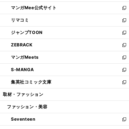
開
ン
ウ
し
マンガMee公式サイト
く
ド
ィ
い
新
ウ
ン
ウ
し
リマコミ
で
ド
ィ
い
新
開
ウ
ン
ウ
し
ジャンプTOON
く
で
ド
ィ
い
新
開
ウ
ン
ウ
し
ZEBRACK
く
で
ド
ィ
い
新
開
ウ
ン
ウ
し
マンガMeets
く
で
ド
ィ
い
新
開
ウ
ン
ウ
し
S-MANGA
く
で
ド
ィ
い
新
開
ウ
ン
ウ
し
集英社コミック文庫
く
で
ド
ィ
い
新
開
ウ
ン
ウ
し
取材・ファッション
く
で
ド
ィ
い
開
ウ
ン
ウ
ファッション・美容
く
で
ド
ィ
開
ウ
ン
Seventeen
く
で
ド
新
開
ウ
し