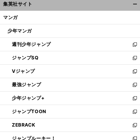
集英社サイト
ィ
開
ン
く/
マンガ
ド
閉
ウ
じ
少年マンガ
で
る
開
週刊少年ジャンプ
く
新
し
ジャンプSQ
い
新
ウ
し
Vジャンプ
ィ
い
新
ン
ウ
し
最強ジャンプ
ド
ィ
い
新
ウ
ン
ウ
し
少年ジャンプ+
で
ド
ィ
い
新
開
ウ
ン
ウ
し
ジャンプTOON
く
で
ド
ィ
い
新
開
ウ
ン
ウ
し
ZEBRACK
く
で
ド
ィ
い
新
開
ウ
ン
ウ
し
ジャンプルーキー！
く
で
ド
ィ
い
新