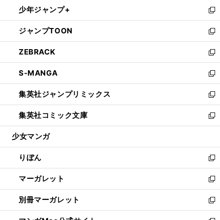
ン
ウ
し
少年ジャンプ+
く
で
ド
ィ
い
新
開
ウ
ン
ウ
し
ジャンプTOON
く
で
ド
ィ
い
新
開
ウ
ン
ウ
し
ZEBRACK
く
で
ド
ィ
い
新
開
ウ
ン
ウ
し
S-MANGA
く
で
ド
ィ
い
新
開
ウ
ン
ウ
し
集英社ジャンプリミックス
く
で
ド
ィ
い
新
開
ウ
ン
ウ
し
集英社コミック文庫
く
で
ド
ィ
い
新
開
ウ
ン
ウ
し
少女マンガ
く
で
ド
ィ
い
開
ウ
ン
ウ
りぼん
く
で
ド
ィ
新
開
ウ
ン
し
マーガレット
く
で
ド
い
新
開
ウ
ウ
し
別冊マーガレット
く
で
ィ
い
新
開
ン
ウ
し