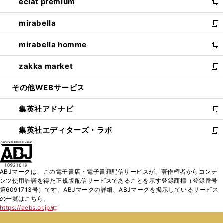
eclat premium
く
で
ド
ィ
い
新
開
ウ
ン
ウ
し
mirabella
く
で
ド
ィ
い
新
開
ウ
ン
ウ
し
mirabella homme
く
で
ド
ィ
い
新
開
ウ
ン
ウ
し
zakka market
く
で
ド
ィ
い
新
開
ウ
ン
ウ
し
その他WEBサービス
く
で
ド
ィ
い
開
ウ
ン
ウ
集英社アドナビ
く
で
ド
ィ
新
開
ウ
ン
し
集英社エディターズ・ラボ
く
で
ド
い
新
開
ウ
ウ
し
く
で
ィ
い
開
ン
ウ
ABJマークは、この電子書店・電子書籍配信サービスが、著作権者からコンテ
く
ド
ィ
ンツ使用許諾を得た正規版配信サービスであることを示す登録商標（登録番号
ウ
ン
第6091713号）です。ABJマークの詳細、ABJマークを掲示しているサービス
で
ド
の一覧はこちら。
開
ウ
https://aebs.or.jp/
新
く
で
し