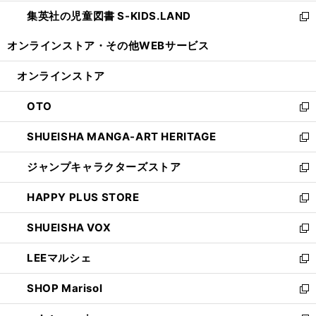
開
ウ
ン
し
集英社の児童図書 S-KIDS.LAND
く
で
ド
い
新
開
ウ
ウ
し
オンラインストア・
その他WEBサービス
く
で
ィ
い
開
ン
ウ
オンラインストア
く
ド
ィ
ウ
ン
OTO
で
ド
新
開
ウ
し
SHUEISHA MANGA-ART HERITAGE
く
で
い
新
開
ウ
し
ジャンプキャラクターズストア
く
ィ
い
新
ン
ウ
し
HAPPY PLUS STORE
ド
ィ
い
新
ウ
ン
ウ
し
SHUEISHA VOX
で
ド
ィ
い
新
開
ウ
ン
ウ
し
LEEマルシェ
く
で
ド
ィ
い
新
開
ウ
ン
ウ
し
SHOP Marisol
く
で
ド
ィ
い
新
開
ウ
ン
ウ
し