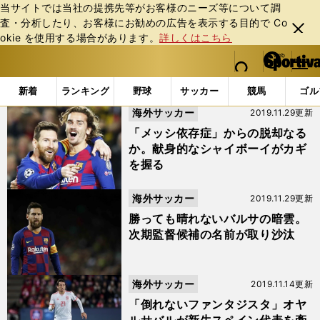
当サイトでは当社の提携先等がお客様のニーズ等について調
査・分析したり、お客様にお勧めの広告を表⽰する⽬的で Co
閉じ
okie を使⽤する場合があります。
詳しくはこちら
る
マイペ
web Sportiva (webスポルティーバ)
検索
メニュ
we
ー
「#アントワーヌ・グリーズマン」の最新ニュース・ 情報 (
b
ジ
新着
ランキング
野球
サッカー
競馬
ゴル
ス
海外サッカー
2019.11.29更新
ポ
ル
「メッシ依存症」からの脱却なる
テ
か。献身的なシャイボーイがカギ
ィ
を握る
ー
バ
海外サッカー
2019.11.29更新
勝っても晴れないバルサの暗雲。
次期監督候補の名前が取り沙汰
海外サッカー
2019.11.14更新
「倒れないファンタジスタ」オヤ