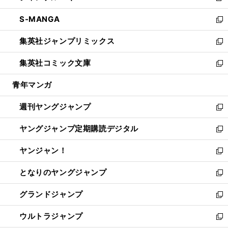
開
ウ
ン
ウ
し
S-MANGA
く
で
ド
ィ
い
新
開
ウ
ン
ウ
し
集英社ジャンプリミックス
く
で
ド
ィ
い
新
開
ウ
ン
ウ
し
集英社コミック文庫
く
で
ド
ィ
い
新
開
ウ
ン
ウ
し
青年マンガ
く
で
ド
ィ
い
開
ウ
ン
ウ
週刊ヤングジャンプ
く
で
ド
ィ
新
開
ウ
ン
し
ヤングジャンプ定期購読デジタル
く
で
ド
い
新
開
ウ
ウ
し
ヤンジャン！
く
で
ィ
い
新
開
ン
ウ
し
となりのヤングジャンプ
く
ド
ィ
い
新
ウ
ン
ウ
し
グランドジャンプ
で
ド
ィ
い
新
開
ウ
ン
ウ
し
ウルトラジャンプ
く
で
ド
ィ
い
新
開
ウ