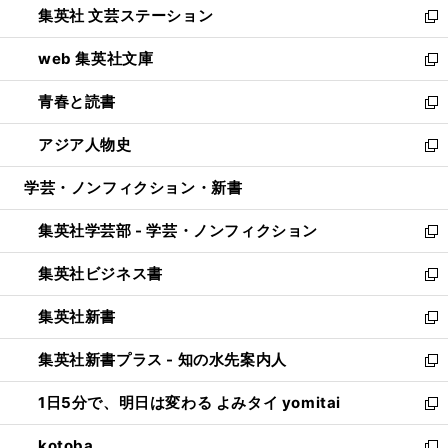
集英社 文芸ステーション
く
ィ
い
新
ン
ウ
し
web 集英社文庫
ド
ィ
い
新
ウ
ン
ウ
し
青春と読書
で
ド
ィ
い
新
開
ウ
ン
ウ
し
アジア人物史
く
で
ド
ィ
い
新
開
ウ
ン
ウ
し
学芸・ノンフィクション・新書
く
で
ド
ィ
い
開
ウ
ン
ウ
集英社学芸部 - 学芸・ノンフィクション
く
で
ド
ィ
新
開
ウ
ン
し
集英社ビジネス書
く
で
ド
い
新
開
ウ
ウ
し
集英社新書
く
で
ィ
い
新
開
ン
ウ
し
集英社新書プラス - 知の水先案内人
く
ド
ィ
い
新
ウ
ン
ウ
し
1日5分で、明日は変わる よみタイ yomitai
で
ド
ィ
い
新
開
ウ
ン
ウ
し
kotoba
く
で
ド