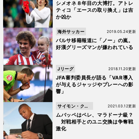
シメオネ８年目の大博打。アトレ
ティコ「エースの取り換え」は吉
か凶か
海外サッカー
2019.05.24更新
バルサ移籍報道に「ノー」の嵐。
好漢グリーズマンが嫌われている
Jリーグ
2018.11.20更新
JFA審判委員長が語る「VAR導入
が与えるジャッジやプレーへの影
響」
サイモン・クー
2021.03.12更新
パー
ムバッペはペレ、マラドーナ級？
対戦相手とのユニ交換は争奪戦
激化