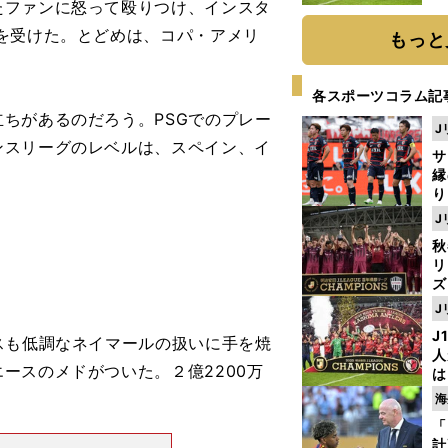
たファンに怒って殴りつけ、インスタ
と
を受けた。とどめは、コパ・アメリ
もっと
各スポーツコラム記
ちがあるのだろう。PSGでのプレー
J
ンスリーグのレベルは、スペイン、イ
サ
縁
り
開
J
見
秋
リ
ズ
J
を
J
スも低調なネイマールの扱いに手を焼
人
ースのメドがついた。２億2200万
は
に
。
海
と
「
計