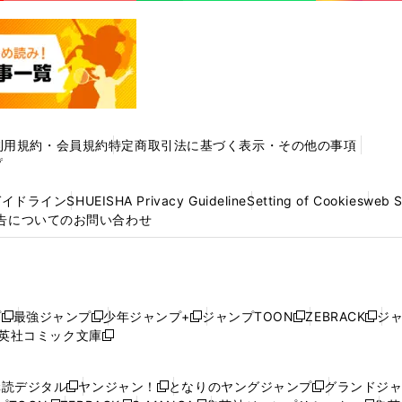
利用規約・会員規約
特定商取引法に基づく表示・その他の事項
プ
ガイドライン
SHUEISHA Privacy Guideline
Setting of Cookies
web 
告についてのお問い合わせ
プ
最強ジャンプ
少年ジャンプ+
ジャンプTOON
ZEBRACK
ジ
新
新
新
新
新
英社コミック文庫
し
新
し
し
し
し
い
い
し
い
い
い
ウ
ウ
い
ウ
ウ
ウ
購読デジタル
ヤンジャン！
となりのヤングジャンプ
グランドジ
新
新
新
ィ
ィ
ウ
ィ
ィ
ィ