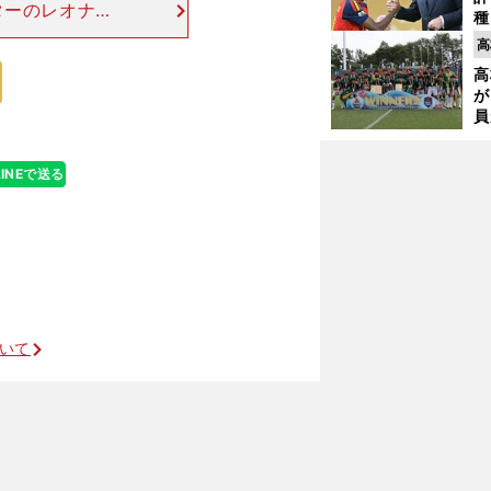
ターのレオナル
種
ッドに売り込み
ィ
高
件"として、癖
起
高
が
員
み
LINEで送る
ポルトガル人記者が太鼓判
ついて