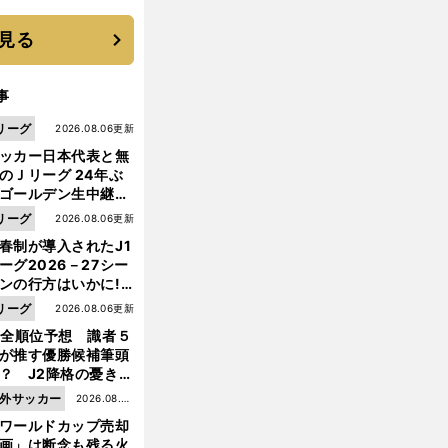
は？
見る
事
リーグ
2026.08.06更新
ッカー日本代表と無
のＪリーグ 24年ぶ
ゴールデン生中継の
幕戦でヘタな試合は
リーグ
2026.08.06更新
せられない
春制が導入されたJ1
ーグ2026－27シー
ンの行方はいかに!?
５人の識者が全順位
リーグ
2026.08.06更新
大胆予想
1全順位予想 識者５
が推す優勝候補筆頭
？ J2降格の憂き目
遭いそうな３クラブ
外サッカー
2026.08.05
は？
ワールドカップ売却
更新
画」は断念も残る火