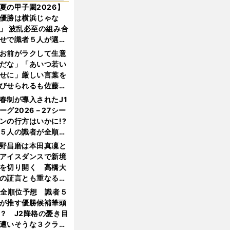
夏の甲子園2026】
優勝は横浜じゃな
」 波乱必至の組み合
せで識者５人が選ん
優勝校はここだ！
お前がラクして生意
だな」「あいつ若い
せに」厳しい言葉を
びせられるも佐藤慎
郎が貫いた誇りとフ
春制が導入されたJ1
ンへの思い
ーグ2026－27シー
ンの行方はいかに!?
５人の識者が全順位
大胆予想
野昌磨は本田真凜と
アイスダンスで新境
を切り開く 高橋大
の証言とも重なる課
と楽しさ
1全順位予想 識者５
が推す優勝候補筆頭
？ J2降格の憂き目
遭いそうな３クラブ