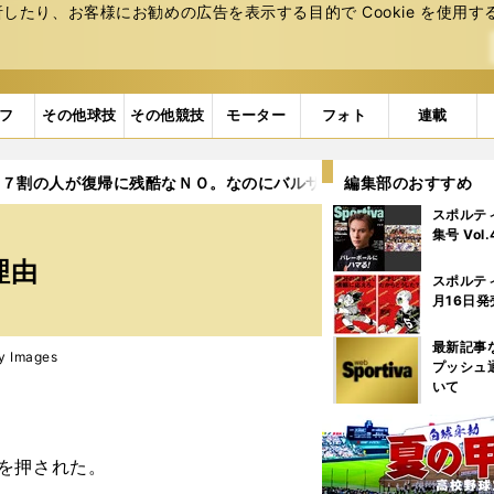
たり、お客様にお勧めの広告を表⽰する⽬的で Cookie を使⽤す
フ
その他球技
その他競技
モーター
フォト
連載
７割の人が復帰に残酷なＮＯ。なのにバルサがネイマールを欲する
編集部のおすすめ
スポルテ
集号 Vol
理由
スポルテ
月16日発
最新記事
ty Images
プッシュ
いて
を押された。