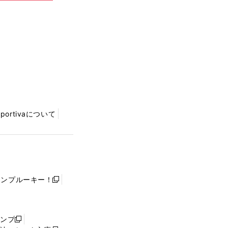
Sportivaについて
ャンプルーキー！
新
し
い
ウ
ャンプ
新
ィ