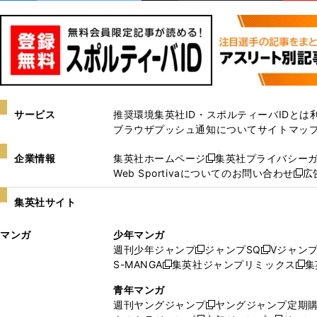
サービス
推奨環境
集英社ID・スポルティーバIDとは
ブラウザプッシュ通知について
サイトマッ
企業情報
集英社ホームページ
集英社プライバシー
新
Web Sportivaについてのお問い合わせ
広
し
新
い
し
集英社サイト
ウ
い
ィ
ウ
マンガ
少年マンガ
ン
ィ
週刊少年ジャンプ
ジャンプSQ
Vジャン
ド
ン
新
新
S-MANGA
集英社ジャンプリミックス
集
ウ
ド
新
し
し
新
で
ウ
し
い
い
し
青年マンガ
開
で
い
ウ
ウ
い
週刊ヤングジャンプ
ヤングジャンプ定期
新
く
開
ウ
ィ
ィ
ウ