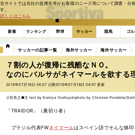
当サイトでは当社の提携先等がお客様のニーズ等について調査・分析し
web Sportiva (webスポルティーバ)
す。
詳しくはこちら
新着
ランキング
野球
サッカー
競馬
ゴル
we
サッカーの記事一覧
海外サッカー
海外サッカー
b
ス
７割の人が復帰に残酷なＮＯ。
ポ
ル
なのにバルサがネイマールを欲する
テ
2019年07月18日 06:57 公開
2019年07月18日 06:57 更新
ィ
ー
バ
小宮良之●文 text by Komiya Yoshiyuki
photo by Christian Pondella/Get
「TRAIDOR」（裏切り者）
ブラジル代表FW
ネイマール
はスペイン語でそんな烙印