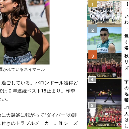
【
1
「
い
わ
だ
「
2
気
く
浴
太
秋
3
ァ
リ
ズ
囁かれているネイマール
4
を
宇
を過ごしている。バロンドール獲得ど
の
では２年連続ベスト16止まり。昨季
地
ない。
輔
5
題
J
人
に大袈裟に転がって"ダイバー"の誹
は
札付きのトラブルメーカー。昨シーズ
に