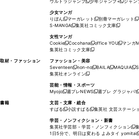
ウルトラジャンプ
少年ジャンプ+
ジャン
新
し
新
く
ィ
ン
ン
ィ
し
い
し
ン
ド
ド
ン
少女マンガ
い
ウ
い
ド
ウ
ウ
ド
りぼん
マーガレット
別冊マーガレット
新
新
新
ウ
ィ
ウ
ウ
で
で
ウ
S-MANGA
集英社コミック文庫
し
新
し
新
ィ
ン
ィ
で
開
開
で
い
し
い
し
ン
ド
ン
女性マンガ
開
く
く
開
ウ
い
ウ
い
ド
ウ
ド
Cookie
Cocohana
office YOU
マンガM
く
く
新
新
新
ィ
ウ
ィ
ウ
ウ
で
ウ
集英社コミック文庫
し
新
し
し
ン
ィ
ン
ィ
で
開
で
い
し
い
い
ド
ン
ド
ン
取材・ファッション
ファッション・美容
開
く
開
ウ
い
ウ
ウ
ウ
ド
ウ
ド
Seventeen
non-no
BAILA
MAQUIA
S
く
く
新
新
新
新
ィ
ウ
ィ
ィ
で
ウ
で
ウ
集英社オンライン
し
新
し
し
し
ン
ィ
ン
ン
開
で
開
で
い
し
い
い
い
ド
ン
ド
ド
芸能・情報・スポーツ
く
開
く
開
ウ
い
ウ
ウ
ウ
ウ
ド
ウ
ウ
Myojo
週プレNEWS
週プレ グラジャパ!
く
く
新
新
新
ィ
ウ
ィ
ィ
ィ
で
ウ
で
で
し
し
ン
ィ
ン
ン
ン
書籍
文芸・文庫・総合
開
で
開
開
い
い
ド
ン
ド
ド
ド
すばる
小説すばる
集英社 文芸ステーシ
く
開
く
く
新
新
ウ
ウ
ウ
ド
ウ
ウ
ウ
く
し
し
ィ
ィ
学芸・ノンフィクション・新書
で
ウ
で
で
で
い
い
ン
ン
集英社学芸部 - 学芸・ノンフィクション
開
で
開
開
開
新
ウ
ウ
ド
ド
1日5分で、明日は変わる よみタイ yomitai
く
開
く
く
く
し
新
ィ
ィ
ウ
ウ