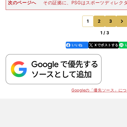
次のページへ
その証拠に、PSGはスポーツディレク
ドが、レアル・マドリード、マンチェスター・ユナイテ
をかけている。だが、色よい返事は得られていない。"物
次
が強すぎるのだ。＜相
1
2
3
のページへ
1 / 3
いいね
Xでポストする
line
faceboo
x
k
、
Googleの「優先ソース」に