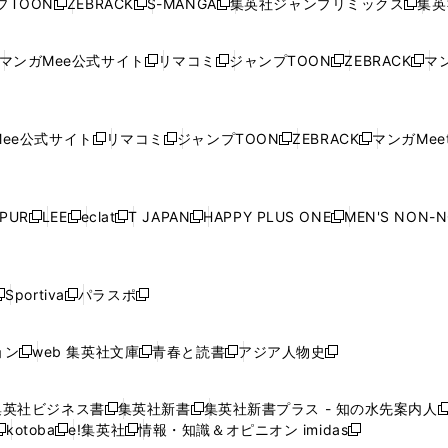
プTOON
ZEBRACK
S-MANGA
集英社ジャンプリミックス
集英
新
し
新
し
新
し
新
ン
ン
ィ
ン
ン
ン
し
い
し
い
し
い
し
ド
ド
ン
ド
ド
ド
い
ウ
い
ウ
い
ウ
い
ウ
ウ
ド
ウ
ウ
ウ
マンガMee公式サイト
リマコミ
ジャンプTOON
ZEBRACK
マン
新
新
新
新
ウ
ィ
ウ
ィ
ウ
ィ
ウ
で
で
ウ
で
で
で
し
し
し
し
し
ィ
ン
ィ
ン
ィ
ン
ィ
開
開
で
開
開
開
い
い
い
い
い
ン
ド
ン
ド
ン
ド
ン
く
く
開
く
く
く
ウ
ウ
ウ
ウ
ウ
ド
ウ
ド
ウ
ド
ウ
ド
ee公式サイト
リマコミ
ジャンプTOON
ZEBRACK
マンガMeet
く
新
新
新
新
ィ
ィ
ィ
ィ
ィ
ウ
で
ウ
で
ウ
で
ウ
し
し
し
し
ン
ン
ン
ン
ン
で
開
で
開
で
開
で
い
い
い
い
ド
ド
ド
ド
ド
開
く
開
く
開
く
開
ウ
ウ
ウ
ウ
ウ
ウ
ウ
ウ
ウ
PUR
LEE
eclat
T JAPAN
HAPPY PLUS ONE
MEN'S NON-
く
く
く
く
新
新
新
新
新
ィ
ィ
ィ
ィ
で
で
で
で
で
し
し
し
し
し
ン
ン
ン
ン
開
開
開
開
開
い
い
い
い
い
ド
ド
ド
ド
く
く
く
く
く
ウ
ウ
ウ
ウ
ウ
ウ
ウ
ウ
ウ
Sportiva
パラスポ
新
新
ィ
ィ
ィ
ィ
ィ
で
で
で
で
し
し
し
ン
ン
ン
ン
ン
開
開
開
開
い
い
い
ド
ド
ド
ド
ド
ョン
web 集英社文庫
青春と読書
アジア人物史
く
く
く
く
新
新
新
新
ウ
ウ
ウ
ウ
ウ
ウ
ウ
ウ
し
し
し
し
ィ
ィ
ィ
で
で
で
で
で
い
い
い
い
ン
ン
ン
集英社ビジネス書
集英社新書
集英社新書プラス - 知の水先案内人
開
開
開
開
開
新
新
新
ウ
ウ
ウ
ウ
ド
ド
ド
kotoba
e!集英社
情報・知識＆オピニオン imidas
く
く
く
く
く
新
し
新
し
新
ィ
ィ
ィ
ィ
ウ
ウ
ウ