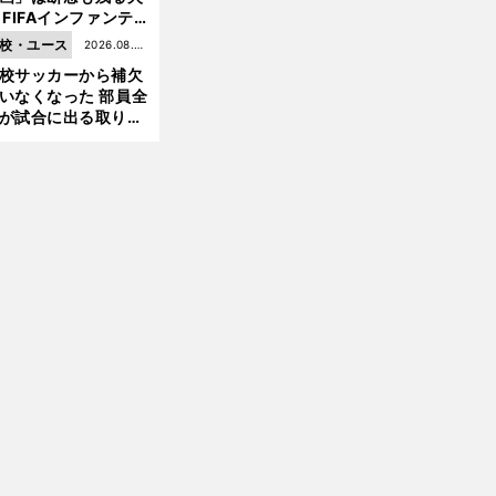
 FIFAインファンテ
ーノ会長体制に何が
校・ユース
2026.08.05
きているのか
校サッカーから補欠
更新
いなくなった 部員全
が試合に出る取り組
が進んでいる
前
へ