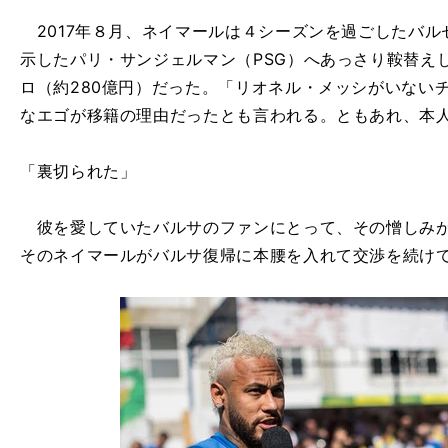
2017年８月、ネイマールは４シーズンを過ごしたバル
示したパリ・サンジェルマン（PSG）へあっさり鞍替えし
ロ（約280億円）だった。「リオネル・メッシがいない
なエゴが移籍の理由だったとも言われる。ともあれ、本
「裏切られた」
彼を愛していたバルサのファンにとって、その憎しみが
そのネイマールがバルサ復帰に本腰を入れて交渉を続け