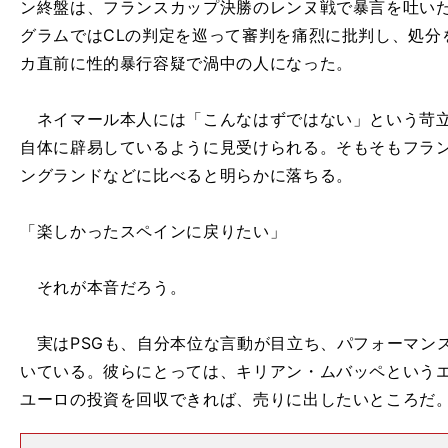
ン終盤は、フランスカップ決勝のレンヌ戦で暴言を吐い
グラムではCLの判定を巡って審判を痛烈に批判し、処分
カ直前に性的暴行容疑で渦中の人になった。
ネイマール本人には「こんなはずではない」という苛立
自体に辟易しているように見受けられる。そもそもフラ
ングランドなどに比べると明らかに落ちる。
「楽しかったスペインに戻りたい」
それが本音だろう。
実はPSGも、自分本位な言動が目立ち、パフォーマン
いている。彼らにとっては、キリアン・ムバッペというエ
ユーロの投資を回収できれば、売りに出したいところだ