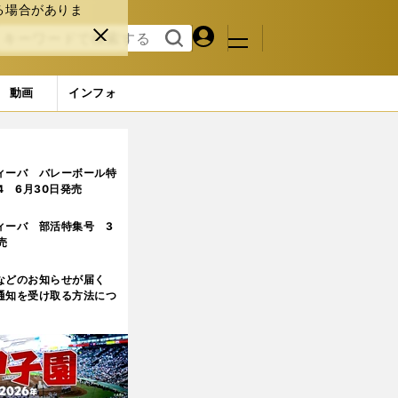
る場合がありま
マイペ
閉じ
検索
メニュ
ー
る
す
ジ
る
動画
インフォ
理由
ィーバ バレーボール特
.4 6月30日発売
ィーバ 部活特集号 3
売
などのお知らせが届く
通知を受け取る方法につ