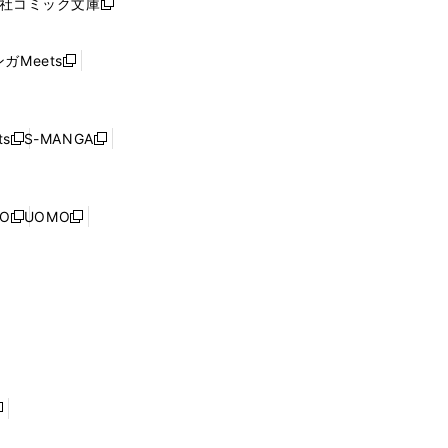
社コミック文庫
し
新
ン
い
し
ド
ウ
い
ウ
ガMeets
新
ィ
ウ
で
し
ン
ィ
開
い
ド
ン
く
ウ
ウ
ド
s
S-MANGA
新
新
ィ
で
ウ
し
し
ン
開
で
い
い
ド
く
開
ウ
ウ
ウ
NO
UOMO
く
新
新
ィ
ィ
で
し
し
ン
ン
開
い
い
ド
ド
く
ウ
ウ
ウ
ウ
ィ
ィ
で
で
ン
ン
開
開
ド
ド
く
く
ウ
ウ
で
で
開
開
く
く
し