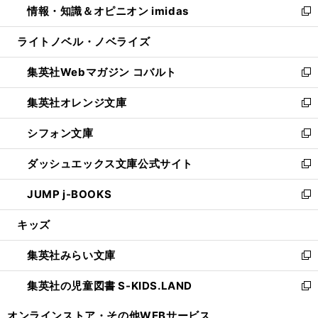
情報・知識＆オピニオン imidas
く
で
ド
ィ
い
新
開
ウ
ン
ウ
し
ライトノベル・ノベライズ
く
で
ド
ィ
い
開
ウ
ン
ウ
集英社Webマガジン コバルト
く
で
ド
ィ
新
開
ウ
ン
し
集英社オレンジ文庫
く
で
ド
い
新
開
ウ
ウ
し
シフォン文庫
く
で
ィ
い
新
開
ン
ウ
し
ダッシュエックス文庫公式サイト
く
ド
ィ
い
新
ウ
ン
ウ
し
JUMP j-BOOKS
で
ド
ィ
い
新
開
ウ
ン
ウ
し
キッズ
く
で
ド
ィ
い
開
ウ
ン
ウ
集英社みらい文庫
く
で
ド
ィ
新
開
ウ
ン
し
集英社の児童図書 S-KIDS.LAND
く
で
ド
い
新
開
ウ
ウ
し
オンラインストア・
その他WEBサービス
く
で
ィ