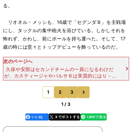
る。
リオネル・メッシも、16歳で「セグンダＢ」を主戦場
にし、タックルの集中砲火を浴びている。しかしそれを
怖れず、かわし、前にボールを持ち運べた。そして、17
歳の時には堂々とトップデビューを飾っているのだ。
次のページへ
久保や安部はセカンドチームの一員になるわけだ
が、カスティージャやバルサＢは実質的にはＵ－2
0に近いチームで、大人を相手にすることになる。
ベテラン選手たちは若造を相手に目の色を変え、止
次
1
2
3
のページへ
めに来るだろう。日
1 / 3
いいね
Xでポストする
LINEで送る
line
faceboo
x
k