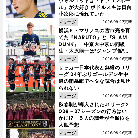
ウォルコットは『ドラゴンボー
ル』が大好き ポドルスキは日向
小次郎に憧れていた
Jリーグ
2026.08.07更新
横浜Ｆ・マリノスの宮市亮を育
てた『NARUTO』と『SLAM
DUNK』 中京大中京の同級
生・木原龍一は"ジャンプ係"だ
った
Jリーグ
2026.08.06更新
サッカー日本代表と無縁のＪリ
ーグ 24年ぶりゴールデン生中
継の開幕戦でヘタな試合は見せ
られない
Jリーグ
2026.08.06更新
秋春制が導入されたJ1リーグ2
026－27シーズンの行方はい
かに!? ５人の識者が全順位を
大胆予想
Jリーグ
2026.08.06更新