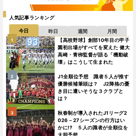
人気記事ランキング
今日
昨日
週間
月間
【高校野球】創部10年目の甲子
1
園初出場がすべてを変えた 健大
高崎・青栁監督が語る「機動破
壊」はこうして生まれた
J1全順位予想 識者５人が推す
2
優勝候補筆頭は？ J2降格の憂
き目に遭いそうな３クラブと
は？
秋春制が導入されたJ1リーグ2
3
026－27シーズンの行方はい
かに!? ５人の識者が全順位を
大胆予想