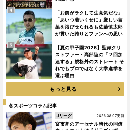
4
「お前がラクして生意気だな」
「あいつ若いくせに」厳しい言
葉を浴びせられるも佐藤慎太郎
が貫いた誇りとファンへの思い
5
【夏の甲子園2026】聖隷クリ
ストファー・高部陸の「２回加
速する」規格外のストレート そ
れでもプロではなく大学進学を
選ぶ理由
もっと見る
各スポーツコラム記事
Jリーグ
2026.08.07更新
宮市亮のアーセナル時代の同僚