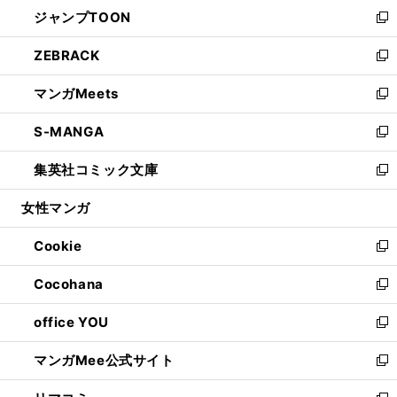
ウ
し
ジャンプTOON
く
で
ド
ィ
い
新
開
ウ
ン
ウ
し
ZEBRACK
く
で
ド
ィ
い
新
開
ウ
ン
ウ
し
マンガMeets
く
で
ド
ィ
い
新
開
ウ
ン
ウ
し
S-MANGA
く
で
ド
ィ
い
新
開
ウ
ン
ウ
し
集英社コミック文庫
く
で
ド
ィ
い
新
開
ウ
ン
ウ
し
女性マンガ
く
で
ド
ィ
い
開
ウ
ン
ウ
Cookie
く
で
ド
ィ
新
開
ウ
ン
し
Cocohana
く
で
ド
い
新
開
ウ
ウ
し
office YOU
く
で
ィ
い
新
開
ン
ウ
し
マンガMee公式サイト
く
ド
ィ
い
新
ウ
ン
ウ
し