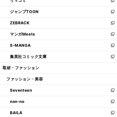
リマコミ
で
ド
ィ
い
新
開
ウ
ン
ウ
し
ジャンプTOON
く
で
ド
ィ
い
新
開
ウ
ン
ウ
し
ZEBRACK
く
で
ド
ィ
い
新
開
ウ
ン
ウ
し
マンガMeets
く
で
ド
ィ
い
新
開
ウ
ン
ウ
し
S-MANGA
く
で
ド
ィ
い
新
開
ウ
ン
ウ
し
集英社コミック文庫
く
で
ド
ィ
い
新
開
ウ
ン
ウ
し
取材・ファッション
く
で
ド
ィ
い
開
ウ
ン
ウ
ファッション・美容
く
で
ド
ィ
開
ウ
ン
Seventeen
く
で
ド
新
開
ウ
し
non-no
く
で
い
新
開
ウ
し
BAILA
く
ィ
い
新