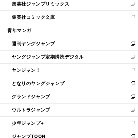
集英社ジャンプリミックス
く
で
ド
ィ
い
新
開
ウ
ン
ウ
し
集英社コミック文庫
く
で
ド
ィ
い
新
開
ウ
ン
ウ
し
青年マンガ
く
で
ド
ィ
い
開
ウ
ン
ウ
週刊ヤングジャンプ
く
で
ド
ィ
新
開
ウ
ン
し
ヤングジャンプ定期購読デジタル
く
で
ド
い
新
開
ウ
ウ
し
ヤンジャン！
く
で
ィ
い
新
開
ン
ウ
し
となりのヤングジャンプ
く
ド
ィ
い
新
ウ
ン
ウ
し
グランドジャンプ
で
ド
ィ
い
新
開
ウ
ン
ウ
し
ウルトラジャンプ
く
で
ド
ィ
い
新
開
ウ
ン
ウ
し
少年ジャンプ+
く
で
ド
ィ
い
新
開
ウ
ン
ウ
し
ジャンプTOON
く
で
ド
ィ
い
新