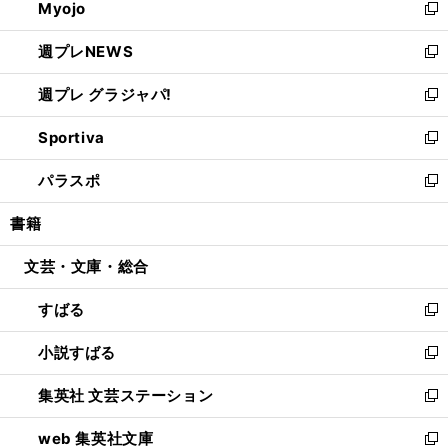
Myojo
く
で
ド
ィ
新
開
ウ
ン
し
週プレNEWS
く
で
ド
い
新
開
ウ
ウ
し
週プレ グラジャパ!
く
で
ィ
い
新
開
ン
ウ
し
Sportiva
く
ド
ィ
い
新
ウ
ン
ウ
し
パラスポ
で
ド
ィ
い
新
開
ウ
ン
ウ
し
書籍
く
で
ド
ィ
い
開
ウ
ン
ウ
文芸・文庫・総合
く
で
ド
ィ
開
ウ
ン
すばる
く
で
ド
新
開
ウ
し
小説すばる
く
で
い
新
開
ウ
し
集英社 文芸ステーション
く
ィ
い
新
ン
ウ
し
web 集英社文庫
ド
ィ
い
新