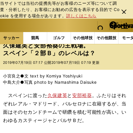
当サイトでは当社の提携先等がお客様のニーズ等について調
査・分析したり、お客様にお勧めの広告を表⽰する⽬的で Co
閉じ
okie を使⽤する場合があります。
詳しくはこちら
る
マイペ
web Sportiva (webスポルティーバ)
検索
メニュ
we
ー
サッカーの記事一覧
海外サッカー
海外サッカー
b
ジ
サッカー
競馬
ゴルフ
その他球技
その他競技
モー
ス
久保建英と安部裕葵の主戦場。
ポ
スペイン「２部Ｂ」のレベルは？
ル
テ
2019年07月19日 07:17 公開
2019年07月19日 07:19 更新
ィ
ー
小宮良之●文 text by Komiya Yoshiyuki
バ
中島大介●写真 photo by Namashima Daisuke
スペインに渡った
久保建英
と
安部裕葵
。ふたりはそれ
ぞれレアル・マドリード、バルセロナに在籍するが、当
面はそのセカンドチームで研鑽を積む可能性が高い。い
わゆるカスティージャとバルサＢだ。