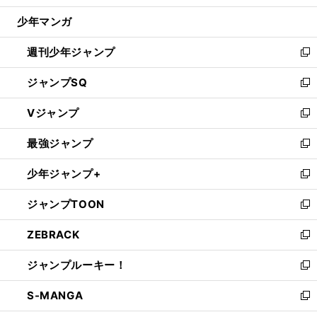
ウ
じ
少年マンガ
で
る
開
週刊少年ジャンプ
く
新
し
ジャンプSQ
い
新
ウ
し
Vジャンプ
ィ
い
新
ン
ウ
し
最強ジャンプ
ド
ィ
い
新
ウ
ン
ウ
し
少年ジャンプ+
で
ド
ィ
い
新
開
ウ
ン
ウ
し
ジャンプTOON
く
で
ド
ィ
い
新
開
ウ
ン
ウ
し
ZEBRACK
く
で
ド
ィ
い
新
開
ウ
ン
ウ
し
ジャンプルーキー！
く
で
ド
ィ
い
新
開
ウ
ン
ウ
し
S-MANGA
く
で
ド
ィ
い
新
開
ウ
ン
ウ
し