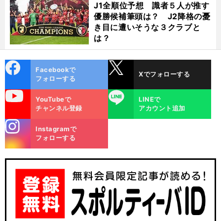
J1全順位予想 識者５人が推す
優勝候補筆頭は？ J2降格の憂
き目に遭いそうな３クラブと
は？
cebo
X
Facebookで
Xでフォローする
ok
フォローする
uTube
LINE
YouTubeで
LINEで
チャンネル登録
アカウント追加
stagra
Instagramで
m
フォローする