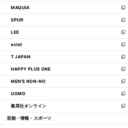
ン
ウ
し
MAQUIA
ド
ィ
い
新
ウ
ン
ウ
し
SPUR
で
ド
ィ
い
新
開
ウ
ン
ウ
し
LEE
く
で
ド
ィ
い
新
開
ウ
ン
ウ
し
eclat
く
で
ド
ィ
い
新
開
ウ
ン
ウ
し
T JAPAN
く
で
ド
ィ
い
新
開
ウ
ン
ウ
し
HAPPY PLUS ONE
く
で
ド
ィ
い
新
開
ウ
ン
ウ
し
MEN'S NON-NO
く
で
ド
ィ
い
新
開
ウ
ン
ウ
し
UOMO
く
で
ド
ィ
い
新
開
ウ
ン
ウ
し
集英社オンライン
く
で
ド
ィ
い
新
開
ウ
ン
ウ
し
芸能・情報・スポーツ
く
で
ド
ィ
い
開
ウ
ン
ウ