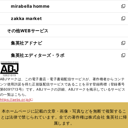
ウ
ン
ウ
し
mirabella homme
く
で
ド
ィ
い
新
開
ウ
ン
ウ
し
zakka market
く
で
ド
ィ
い
新
開
ウ
ン
ウ
し
その他WEBサービス
く
で
ド
ィ
い
開
ウ
ン
ウ
集英社アドナビ
く
で
ド
ィ
新
開
ウ
ン
し
集英社エディターズ・ラボ
く
で
ド
い
新
開
ウ
ウ
し
く
で
ィ
い
開
ン
ウ
ABJマークは、この電子書店・電子書籍配信サービスが、著作権者からコンテ
く
ド
ィ
ンツ使用許諾を得た正規版配信サービスであることを示す登録商標（登録番号
ウ
ン
第6091713号）です。ABJマークの詳細、ABJマークを掲示しているサービス
で
ド
の一覧はこちら。
開
ウ
https://aebs.or.jp/
新
く
で
し
い
開
本ホームページに記載の文章・画像・写真などを無断で複製するこ
ウ
く
とは法律で禁じられています。全ての著作権は株式会社 集英社に帰
ィ
属します。
ン
ド