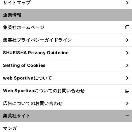
サイトマップ
企業情報
開
く/
集英社ホームページ
新
閉
し
じ
集英社プライバシーガイドライン
い
る
ウ
SHUEISHA Privacy Guideline
ィ
ン
Setting of Cookies
ド
ウ
web Sportivaについて
で
開
Web Sportivaについてのお問い合わせ
く
新
し
広告についてのお問い合わせ
い
ウ
集英社サイト
ィ
開
ン
く/
マンガ
ド
閉