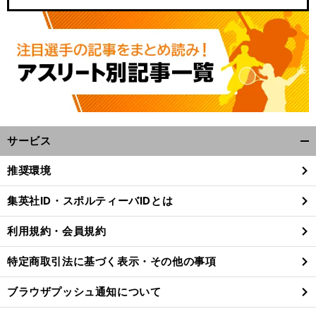
サービス
開
く/
推奨環境
。
前
閉
へ
じ
集英社ID・スポルティーバIDとは
る
利用規約・会員規約
特定商取引法に基づく表示・その他の事項
ブラウザプッシュ通知について