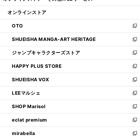
い
開
ン
ウ
オンラインストア
く
ド
ィ
ウ
ン
OTO
で
ド
新
開
ウ
し
SHUEISHA MANGA-ART HERITAGE
く
で
い
新
開
ウ
し
ジャンプキャラクターズストア
く
ィ
い
新
ン
ウ
し
HAPPY PLUS STORE
ド
ィ
い
新
ウ
ン
ウ
し
SHUEISHA VOX
で
ド
ィ
い
新
開
ウ
ン
ウ
し
LEEマルシェ
く
で
ド
ィ
い
新
開
ウ
ン
ウ
し
SHOP Marisol
く
で
ド
ィ
い
新
開
ウ
ン
ウ
し
eclat premium
く
で
ド
ィ
い
新
開
ウ
ン
ウ
し
mirabella
く
で
ド
ィ
い
新
開