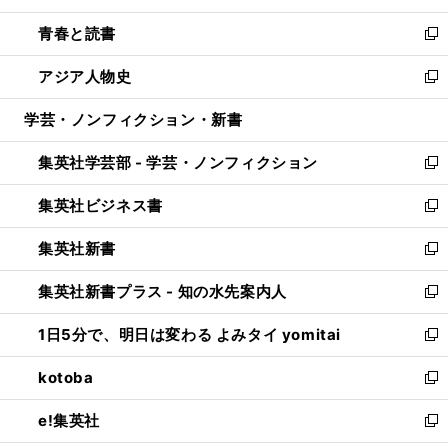
ウ
ン
ウ
し
青春と読書
で
ド
ィ
い
新
開
ウ
ン
ウ
し
アジア人物史
く
で
ド
ィ
い
新
開
ウ
ン
ウ
し
学芸・ノンフィクション・新書
く
で
ド
ィ
い
開
ウ
ン
ウ
集英社学芸部 - 学芸・ノンフィクション
く
で
ド
ィ
新
開
ウ
ン
し
集英社ビジネス書
く
で
ド
い
新
開
ウ
ウ
し
集英社新書
く
で
ィ
い
新
開
ン
ウ
し
集英社新書プラス - 知の水先案内人
く
ド
ィ
い
新
ウ
ン
ウ
し
1日5分で、明日は変わる よみタイ yomitai
で
ド
ィ
い
新
開
ウ
ン
ウ
し
kotoba
く
で
ド
ィ
い
新
開
ウ
ン
ウ
し
e!集英社
く
で
ド
ィ
い
新
開
ウ
ン
ウ
し