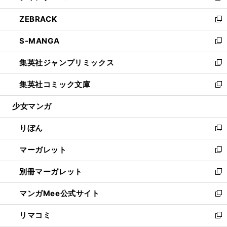
開
ウ
ン
ウ
し
ZEBRACK
く
で
ド
ィ
い
新
開
ウ
ン
ウ
し
S-MANGA
く
で
ド
ィ
い
新
開
ウ
ン
ウ
し
集英社ジャンプリミックス
く
で
ド
ィ
い
新
開
ウ
ン
ウ
し
集英社コミック文庫
く
で
ド
ィ
い
新
開
ウ
ン
ウ
し
少女マンガ
く
で
ド
ィ
い
開
ウ
ン
ウ
りぼん
く
で
ド
ィ
新
開
ウ
ン
し
マーガレット
く
で
ド
い
新
開
ウ
ウ
し
別冊マーガレット
く
で
ィ
い
新
開
ン
ウ
し
マンガMee公式サイト
く
ド
ィ
い
新
ウ
ン
ウ
し
リマコミ
で
ド
ィ
い
新
開
ウ
ン