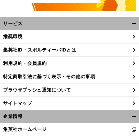
サービス
開
く/
推奨環境
閉
じ
集英社ID・スポルティーバIDとは
る
利用規約・会員規約
特定商取引法に基づく表示・その他の事項
ブラウザプッシュ通知について
サイトマップ
企業情報
開
」
く/
前
集英社ホームページ
新
へ
閉
し
じ