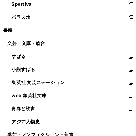
Sportiva
く
ド
ィ
い
新
ウ
ン
ウ
し
パラスポ
で
ド
ィ
い
新
開
ウ
ン
ウ
し
書籍
く
で
ド
ィ
い
開
ウ
ン
ウ
文芸・文庫・総合
く
で
ド
ィ
開
ウ
ン
すばる
く
で
ド
新
開
ウ
し
小説すばる
く
で
い
新
開
ウ
し
集英社 文芸ステーション
く
ィ
い
新
ン
ウ
し
web 集英社文庫
ド
ィ
い
新
ウ
ン
ウ
し
青春と読書
で
ド
ィ
い
新
開
ウ
ン
ウ
し
アジア人物史
く
で
ド
ィ
い
新
開
ウ
ン
ウ
し
学芸・ノンフィクション・新書
く
で
ド
ィ
い