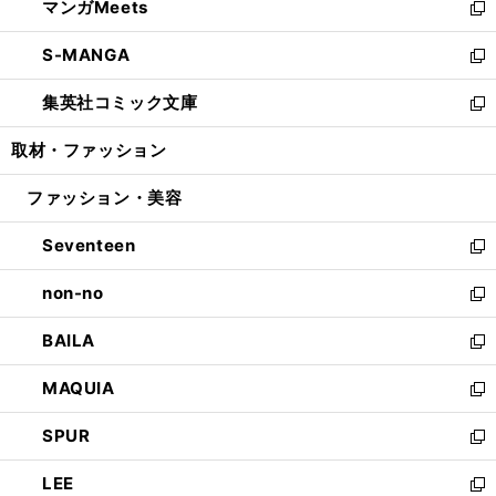
マンガMeets
く
で
ド
ィ
い
新
開
ウ
ン
ウ
し
S-MANGA
く
で
ド
ィ
い
新
開
ウ
ン
ウ
し
集英社コミック文庫
く
で
ド
ィ
い
新
開
ウ
ン
ウ
し
取材・ファッション
く
で
ド
ィ
い
開
ウ
ン
ウ
ファッション・美容
く
で
ド
ィ
開
ウ
ン
Seventeen
く
で
ド
新
開
ウ
し
non-no
く
で
い
新
開
ウ
し
BAILA
く
ィ
い
新
ン
ウ
し
MAQUIA
ド
ィ
い
新
ウ
ン
ウ
し
SPUR
で
ド
ィ
い
新
開
ウ
ン
ウ
し
LEE
く
で
ド
ィ
い
新