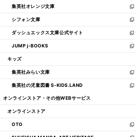
ウ
ン
し
集英社オレンジ文庫
く
で
ド
い
新
開
ウ
ウ
し
シフォン文庫
く
で
ィ
い
新
開
ン
ウ
し
ダッシュエックス文庫公式サイト
く
ド
ィ
い
新
ウ
ン
ウ
し
JUMP j-BOOKS
で
ド
ィ
い
新
開
ウ
ン
ウ
し
キッズ
く
で
ド
ィ
い
開
ウ
ン
ウ
集英社みらい文庫
く
で
ド
ィ
新
開
ウ
ン
し
集英社の児童図書 S-KIDS.LAND
く
で
ド
い
新
開
ウ
ウ
し
オンラインストア・
その他WEBサービス
く
で
ィ
い
開
ン
ウ
オンラインストア
く
ド
ィ
ウ
ン
OTO
で
ド
新
開
ウ
し