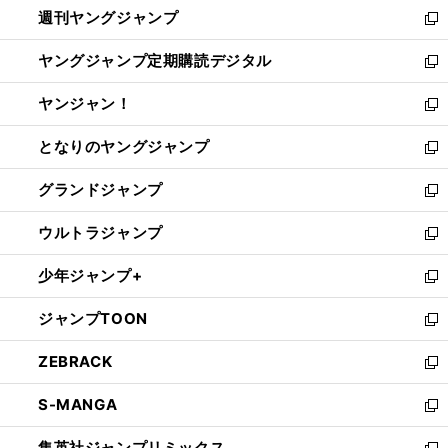
週刊ヤングジャンプ
く
で
ド
ィ
新
開
ウ
ン
し
ヤングジャンプ定期購読デジタル
く
で
ド
い
新
開
ウ
ウ
し
ヤンジャン！
く
で
ィ
い
新
開
ン
ウ
し
となりのヤングジャンプ
く
ド
ィ
い
新
ウ
ン
ウ
し
グランドジャンプ
で
ド
ィ
い
新
開
ウ
ン
ウ
し
ウルトラジャンプ
く
で
ド
ィ
い
新
開
ウ
ン
ウ
し
少年ジャンプ+
く
で
ド
ィ
い
新
開
ウ
ン
ウ
し
ジャンプTOON
く
で
ド
ィ
い
新
開
ウ
ン
ウ
し
ZEBRACK
く
で
ド
ィ
い
新
開
ウ
ン
ウ
し
S-MANGA
く
で
ド
ィ
い
新
開
ウ
ン
ウ
し
集英社ジャンプリミックス
く