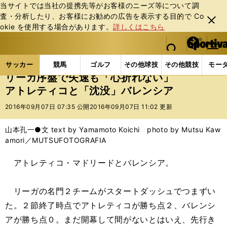
当サイトでは当社の提携先等がお客様のニーズ等について調
査・分析したり、お客様にお勧めの広告を表⽰する⽬的で Co
閉じ
okie を使⽤する場合があります。
詳しくはこちら
る
マイペ
web Sportiva (webスポルティーバ)
検索
メニュ
we
ー
サッカーの記事一覧
海外サッカー
海外サッカー
b
ジ
サッカー
競馬
ゴルフ
その他球技
その他競技
モー
ス
リーガ序盤で失速も「心折れない」
ポ
アトレティコと「沈没」バレンシア
ル
テ
2016年09月07日 07:35 公開
2016年09月07日 11:02 更新
ィ
ー
山本孔一●文 text by Yamamoto Koichi photo by Mutsu Kaw
バ
amori／MUTSUFOTOGRAFIA
アトレティコ・マドリードとバレンシア。
リーガの名門２チームがスタートダッシュでつまずい
た。２節終了時点でアトレティコが勝ち点２、バレンシ
アが勝ち点０。まだ開幕して間がないとはいえ、先行き