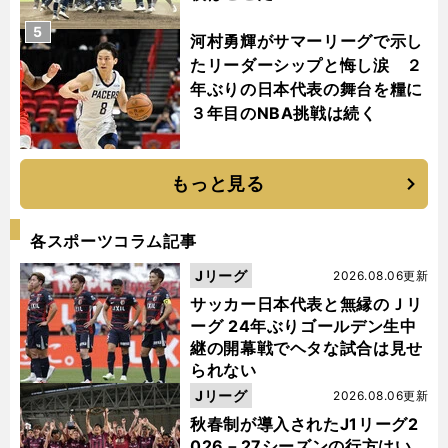
5
河村勇輝がサマーリーグで示し
たリーダーシップと悔し涙 ２
年ぶりの日本代表の舞台を糧に
３年目のNBA挑戦は続く
もっと見る
各スポーツコラム記事
Jリーグ
2026.08.06更新
サッカー日本代表と無縁のＪリ
ーグ 24年ぶりゴールデン生中
継の開幕戦でヘタな試合は見せ
られない
Jリーグ
2026.08.06更新
秋春制が導入されたJ1リーグ2
026－27シーズンの行方はい