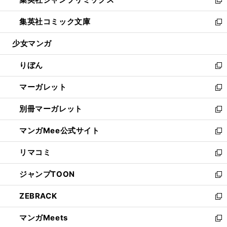
で
ド
ィ
い
新
開
ウ
ン
ウ
し
集英社コミック文庫
く
で
ド
ィ
い
新
開
ウ
ン
ウ
し
少女マンガ
く
で
ド
ィ
い
開
ウ
ン
ウ
りぼん
く
で
ド
ィ
新
開
ウ
ン
し
マーガレット
く
で
ド
い
新
開
ウ
ウ
し
別冊マーガレット
く
で
ィ
い
新
開
ン
ウ
し
マンガMee公式サイト
く
ド
ィ
い
新
ウ
ン
ウ
し
リマコミ
で
ド
ィ
い
新
開
ウ
ン
ウ
し
ジャンプTOON
く
で
ド
ィ
い
新
開
ウ
ン
ウ
し
ZEBRACK
く
で
ド
ィ
い
新
開
ウ
ン
ウ
し
マンガMeets
く
で
ド
ィ
い
新