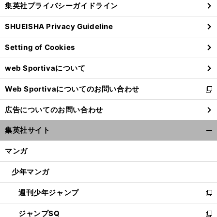
集英社プライバシーガイドライン
い
る
ウ
SHUEISHA Privacy Guideline
ィ
ン
Setting of Cookies
ド
ウ
web Sportivaについて
で
開
Web Sportivaについてのお問い合わせ
く
新
し
広告についてのお問い合わせ
い
ウ
集英社サイト
ィ
開
ン
く/
マンガ
ド
閉
ウ
じ
少年マンガ
で
る
開
週刊少年ジャンプ
く
新
し
ジャンプSQ
い
新