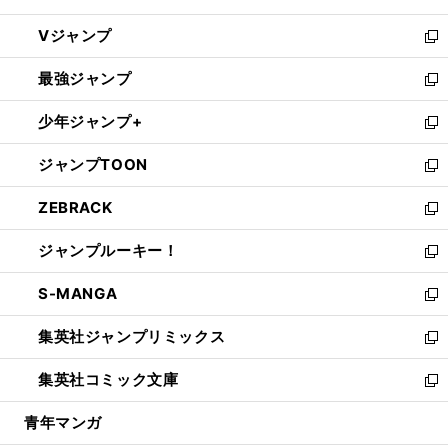
ウ
し
Vジャンプ
ィ
い
新
ン
ウ
し
最強ジャンプ
ド
ィ
い
新
ウ
ン
ウ
し
少年ジャンプ+
で
ド
ィ
い
新
開
ウ
ン
ウ
し
ジャンプTOON
く
で
ド
ィ
い
新
開
ウ
ン
ウ
し
ZEBRACK
く
で
ド
ィ
い
新
開
ウ
ン
ウ
し
ジャンプルーキー！
く
で
ド
ィ
い
新
開
ウ
ン
ウ
し
S-MANGA
く
で
ド
ィ
い
新
開
ウ
ン
ウ
し
集英社ジャンプリミックス
く
で
ド
ィ
い
新
開
ウ
ン
ウ
し
集英社コミック文庫
く
で
ド
ィ
い
新
開
ウ
ン
ウ
し
青年マンガ
く
で
ド
ィ
い
開
ウ
ン
ウ