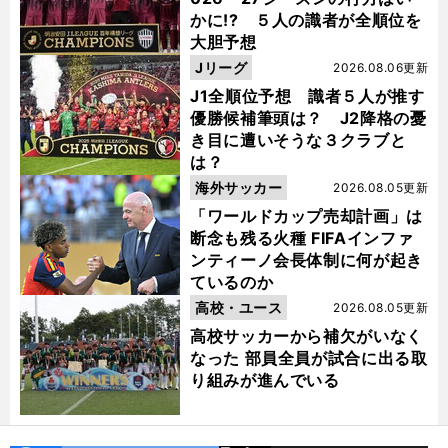
かに!? ５人の識者が全順位を
大胆予想
Jリーグ
2026.08.06更新
J1全順位予想 識者５人が推す
優勝候補筆頭は？ J2降格の憂
き目に遭いそうな３クラブと
は？
海外サッカー
2026.08.05更新
「ワールドカップ売却計画」は
断念も残る火種 FIFAインファ
ンティーノ会長体制に何が起き
ているのか
高校・ユース
2026.08.05更新
高校サッカーから補欠がいなく
なった 部員全員が試合に出る取
り組みが進んでいる