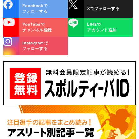
cebo
X
Facebookで
Xでフォローする
ok
フォローする
uTube
LINE
YouTubeで
LINEで
チャンネル登録
アカウント追加
stagra
Instagramで
m
フォローする