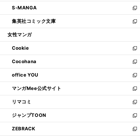
開
ウ
ン
ウ
し
S-MANGA
く
で
ド
ィ
い
新
開
ウ
ン
ウ
し
集英社コミック文庫
く
で
ド
ィ
い
新
開
ウ
ン
ウ
し
女性マンガ
く
で
ド
ィ
い
開
ウ
ン
ウ
Cookie
く
で
ド
ィ
新
開
ウ
ン
し
Cocohana
く
で
ド
い
新
開
ウ
ウ
し
office YOU
く
で
ィ
い
新
開
ン
ウ
し
マンガMee公式サイト
く
ド
ィ
い
新
ウ
ン
ウ
し
リマコミ
で
ド
ィ
い
新
開
ウ
ン
ウ
し
ジャンプTOON
く
で
ド
ィ
い
新
開
ウ
ン
ウ
し
ZEBRACK
く
で
ド
ィ
い
新
開
ウ
ン
ウ
し