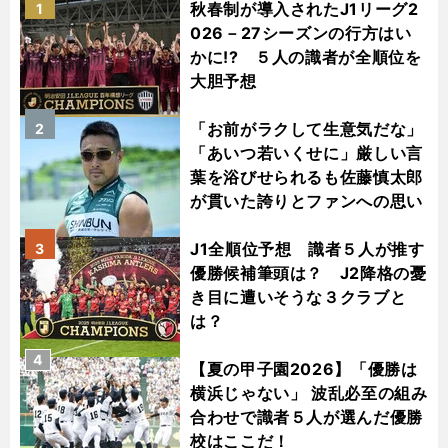
秋春制が導入されたJ1リーグ2
1
026－27シーズンの行方はい
かに!? ５人の識者が全順位を
大胆予想
「お前がラクして生意気だな」
2
「あいつ若いくせに」厳しい言
葉を浴びせられるも佐藤慎太郎
が貫いた誇りとファンへの思い
J1全順位予想 識者５人が推す
3
優勝候補筆頭は？ J2降格の憂
き目に遭いそうな３クラブと
は？
4
【夏の甲子園2026】「優勝は
横浜じゃない」 波乱必至の組み
合わせで識者５人が選んだ優勝
校はここだ！