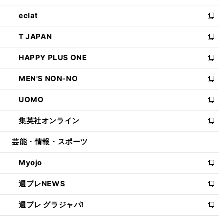
開
ウ
ン
ウ
し
eclat
く
で
ド
ィ
い
新
開
ウ
ン
ウ
し
T JAPAN
く
で
ド
ィ
い
新
開
ウ
ン
ウ
し
HAPPY PLUS ONE
く
で
ド
ィ
い
新
開
ウ
ン
ウ
し
MEN'S NON-NO
く
で
ド
ィ
い
新
開
ウ
ン
ウ
し
UOMO
く
で
ド
ィ
い
新
開
ウ
ン
ウ
し
集英社オンライン
く
で
ド
ィ
い
新
開
ウ
ン
ウ
し
芸能・情報・スポーツ
く
で
ド
ィ
い
開
ウ
ン
ウ
Myojo
く
で
ド
ィ
新
開
ウ
ン
し
週プレNEWS
く
で
ド
い
新
開
ウ
ウ
し
週プレ グラジャパ!
く
で
ィ
い
新
開
ン
ウ
し