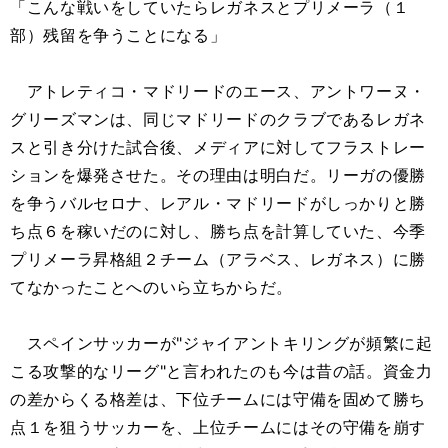
「こんな戦いをしていたらレガネスとプリメーラ（１
部）残留を争うことになる」
アトレティコ・マドリードのエース、アントワーヌ・
グリーズマンは、同じマドリードのクラブであるレガネ
スと引き分けた試合後、メディアに対してフラストレー
ションを爆発させた。その理由は明白だ。リーガの優勝
を争うバルセロナ、レアル・マドリードがしっかりと勝
ち点６を稼いだのに対し、勝ち点を計算していた、今季
プリメーラ昇格組２チーム（アラベス、レガネス）に勝
てなかったことへのいら立ちからだ。
スペインサッカーが"ジャイアントキリングが頻繁に起
こる攻撃的なリーグ"と言われたのも今は昔の話。資金力
の差からくる格差は、下位チームには守備を固めて勝ち
点１を狙うサッカーを、上位チームにはその守備を崩す