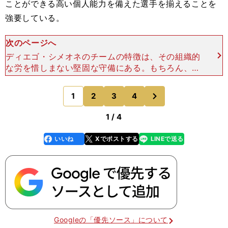
ことができる高い個人能力を備えた選手を揃えることを
強要している。
次のページへ
ディエゴ・シメオネのチームの特徴は、その組織的
な労を惜しまない堅固な守備にある。もちろん、攻
撃もリーガの他チームからすれば羨むだけのメンバ
ーを揃えている。だが、圧倒的な破壊力を持つリー
次
1
2
3
4
のページへ
ガ２強と比べると
1 / 4
いいね
Xでポストする
LINEで送る
line
faceboo
x
k
Googleの「優先ソース」について