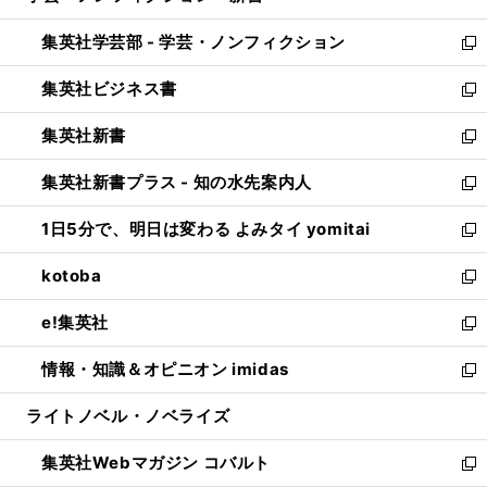
開
ウ
ン
ウ
集英社学芸部 - 学芸・ノンフィクション
く
で
ド
ィ
新
開
ウ
ン
し
集英社ビジネス書
く
で
ド
い
新
開
ウ
ウ
し
集英社新書
く
で
ィ
い
新
開
ン
ウ
し
集英社新書プラス - 知の水先案内人
く
ド
ィ
い
新
ウ
ン
ウ
し
1日5分で、明日は変わる よみタイ yomitai
で
ド
ィ
い
新
開
ウ
ン
ウ
し
kotoba
く
で
ド
ィ
い
新
開
ウ
ン
ウ
し
e!集英社
く
で
ド
ィ
い
新
開
ウ
ン
ウ
し
情報・知識＆オピニオン imidas
く
で
ド
ィ
い
新
開
ウ
ン
ウ
し
ライトノベル・ノベライズ
く
で
ド
ィ
い
開
ウ
ン
ウ
集英社Webマガジン コバルト
く
で
ド
ィ
新
開