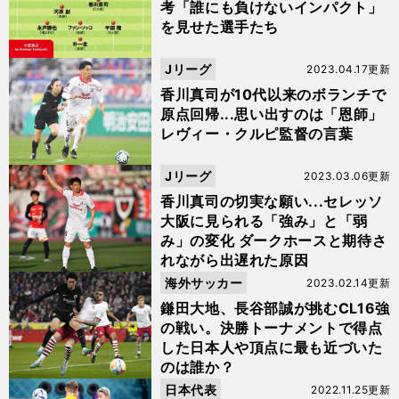
考「誰にも負けないインパクト」
を見せた選手たち
Jリーグ
2023.04.17更新
香川真司が10代以来のボランチで
原点回帰...思い出すのは「恩師」
レヴィー・クルピ監督の言葉
Jリーグ
2023.03.06更新
香川真司の切実な願い...セレッソ
大阪に見られる「強み」と「弱
み」の変化 ダークホースと期待さ
れながら出遅れた原因
海外サッカー
2023.02.14更新
鎌田大地、長谷部誠が挑むCL16強
の戦い。決勝トーナメントで得点
した日本人や頂点に最も近づいた
のは誰か？
日本代表
2022.11.25更新