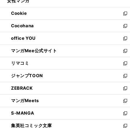
女性マンガ
く
で
ド
ィ
い
開
ウ
ン
ウ
Cookie
く
で
ド
ィ
新
開
ウ
ン
し
Cocohana
く
で
ド
い
新
開
ウ
ウ
し
office YOU
く
で
ィ
い
新
開
ン
ウ
し
マンガMee公式サイト
く
ド
ィ
い
新
ウ
ン
ウ
し
リマコミ
で
ド
ィ
い
新
開
ウ
ン
ウ
し
ジャンプTOON
く
で
ド
ィ
い
新
開
ウ
ン
ウ
し
ZEBRACK
く
で
ド
ィ
い
新
開
ウ
ン
ウ
し
マンガMeets
く
で
ド
ィ
い
新
開
ウ
ン
ウ
し
S-MANGA
く
で
ド
ィ
い
新
開
ウ
ン
ウ
し
集英社コミック文庫
く
で
ド
ィ
い
新