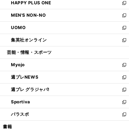
HAPPY PLUS ONE
く
で
ド
ィ
い
新
開
ウ
ン
ウ
し
MEN'S NON-NO
く
で
ド
ィ
い
新
開
ウ
ン
ウ
し
UOMO
く
で
ド
ィ
い
新
開
ウ
ン
ウ
し
集英社オンライン
く
で
ド
ィ
い
新
開
ウ
ン
ウ
し
芸能・情報・スポーツ
く
で
ド
ィ
い
開
ウ
ン
ウ
Myojo
く
で
ド
ィ
新
開
ウ
ン
し
週プレNEWS
く
で
ド
い
新
開
ウ
ウ
し
週プレ グラジャパ!
く
で
ィ
い
新
開
ン
ウ
し
Sportiva
く
ド
ィ
い
新
ウ
ン
ウ
し
パラスポ
で
ド
ィ
い
新
開
ウ
ン
ウ
し
書籍
く
で
ド
ィ
い