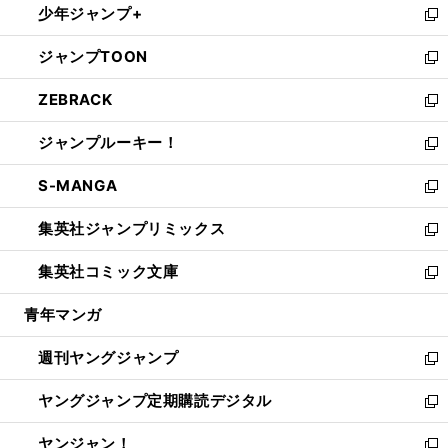
少年ジャンプ+
で
ド
ィ
い
新
開
ウ
ン
ウ
し
ジャンプTOON
く
で
ド
ィ
い
新
開
ウ
ン
ウ
し
ZEBRACK
く
で
ド
ィ
い
新
開
ウ
ン
ウ
し
ジャンプルーキー！
く
で
ド
ィ
い
新
開
ウ
ン
ウ
し
S-MANGA
く
で
ド
ィ
い
新
開
ウ
ン
ウ
し
集英社ジャンプリミックス
く
で
ド
ィ
い
新
開
ウ
ン
ウ
し
集英社コミック文庫
く
で
ド
ィ
い
新
開
ウ
ン
ウ
し
青年マンガ
く
で
ド
ィ
い
開
ウ
ン
ウ
週刊ヤングジャンプ
く
で
ド
ィ
新
開
ウ
ン
し
ヤングジャンプ定期購読デジタル
く
で
ド
い
新
開
ウ
ウ
し
ヤンジャン！
く
で
ィ
い