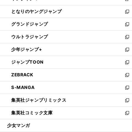
新
開
ン
ウ
し
となりのヤングジャンプ
く
ド
ィ
い
新
ウ
ン
ウ
し
グランドジャンプ
で
ド
ィ
い
新
開
ウ
ン
ウ
し
ウルトラジャンプ
く
で
ド
ィ
い
新
開
ウ
ン
ウ
し
少年ジャンプ+
く
で
ド
ィ
い
新
開
ウ
ン
ウ
し
ジャンプTOON
く
で
ド
ィ
い
新
開
ウ
ン
ウ
し
ZEBRACK
く
で
ド
ィ
い
新
開
ウ
ン
ウ
し
S-MANGA
く
で
ド
ィ
い
新
開
ウ
ン
ウ
し
集英社ジャンプリミックス
く
で
ド
ィ
い
新
開
ウ
ン
ウ
し
集英社コミック文庫
く
で
ド
ィ
い
新
開
ウ
ン
ウ
し
少女マンガ
く
で
ド
ィ
い
開