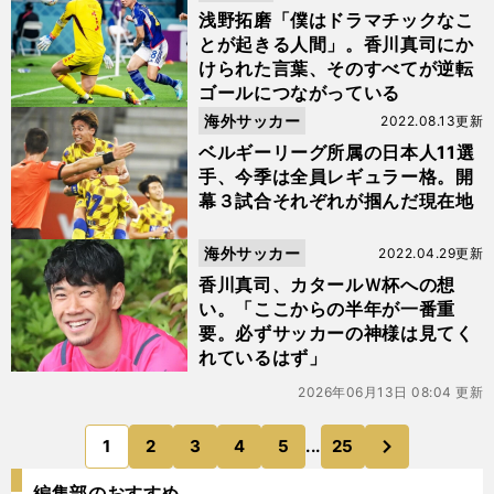
浅野拓磨「僕はドラマチックなこ
とが起きる人間」。香川真司にか
けられた言葉、そのすべてが逆転
ゴールにつながっている
海外サッカー
2022.08.13更新
ベルギーリーグ所属の日本人11選
手、今季は全員レギュラー格。開
幕３試合それぞれが掴んだ現在地
海外サッカー
2022.04.29更新
香川真司、カタールＷ杯への想
い。「ここからの半年が一番重
要。必ずサッカーの神様は見てく
れているはず」
2026年06月13日 08:04 更新
次
1
2
3
4
5
...
25
のページへ
編集部のおすすめ