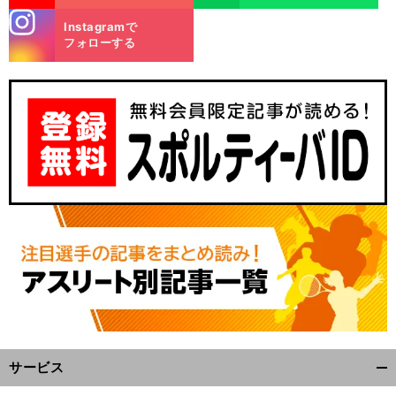
stagra
Instagramで
m
フォローする
サービス
開
く/