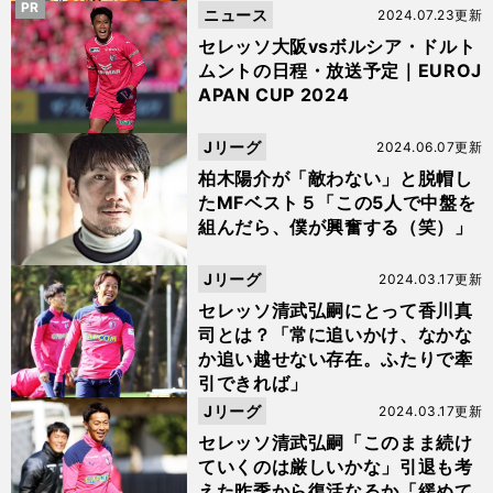
PR
ニュース
2024.07.23更新
セレッソ大阪vsボルシア・ドルト
ムントの日程・放送予定｜EUROJ
APAN CUP 2024
Jリーグ
2024.06.07更新
柏木陽介が「敵わない」と脱帽し
たMFベスト５「この5人で中盤を
組んだら、僕が興奮する（笑）」
Jリーグ
2024.03.17更新
セレッソ清武弘嗣にとって香川真
司とは？「常に追いかけ、なかな
か追い越せない存在。ふたりで牽
引できれば」
Jリーグ
2024.03.17更新
セレッソ清武弘嗣「このまま続け
ていくのは厳しいかな」引退も考
えた昨季から復活なるか「緩めて