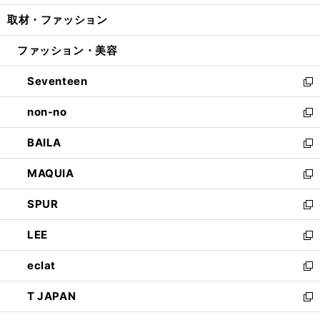
開
ウ
ン
ウ
し
取材・ファッション
く
で
ド
ィ
い
開
ウ
ン
ウ
ファッション・美容
く
で
ド
ィ
開
ウ
ン
Seventeen
く
で
ド
新
開
ウ
し
non-no
く
で
い
新
開
ウ
し
BAILA
く
ィ
い
新
ン
ウ
し
MAQUIA
ド
ィ
い
新
ウ
ン
ウ
し
SPUR
で
ド
ィ
い
新
開
ウ
ン
ウ
し
LEE
く
で
ド
ィ
い
新
開
ウ
ン
ウ
し
eclat
く
で
ド
ィ
い
新
開
ウ
ン
ウ
し
T JAPAN
く
で
ド
ィ
い
新
開
ウ
ン
ウ
し