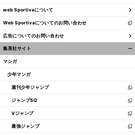
ウ
web Sportivaについて
で
開
Web Sportivaについてのお問い合わせ
く
新
し
広告についてのお問い合わせ
い
ウ
集英社サイト
ィ
開
ン
く/
マンガ
ド
閉
ウ
じ
少年マンガ
で
る
開
週刊少年ジャンプ
く
新
し
ジャンプSQ
い
新
ウ
し
Vジャンプ
ィ
い
新
ン
ウ
し
最強ジャンプ
ド
ィ
い
新
ウ
ン
ウ
し