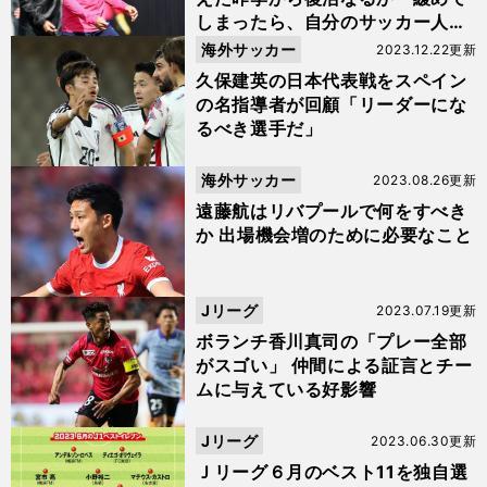
しまったら、自分のサッカー人生
は終わり」
海外サッカー
2023.12.22更新
久保建英の日本代表戦をスペイン
の名指導者が回顧「リーダーにな
るべき選手だ」
海外サッカー
2023.08.26更新
遠藤航はリバプールで何をすべき
か 出場機会増のために必要なこと
Jリーグ
2023.07.19更新
ボランチ香川真司の「プレー全部
がスゴい」 仲間による証言とチー
ムに与えている好影響
Jリーグ
2023.06.30更新
Ｊリーグ６月のベスト11を独自選