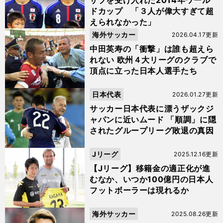
サブを受け入れた2014年ワール
ドカップ 「３人が偉大すぎて超
えられなかった」
海外サッカー
2026.04.17更新
中田英寿の「衝撃」は誰も超えら
れない 欧州４大リーグのクラブで
頂点に立った日本人選手たち
日本代表
2026.01.27更新
サッカー日本代表に漂うザックジ
ャパンに近いムード 「順調」に隠
されたグループリーグ敗退の真因
Jリーグ
2025.12.16更新
【Jリーグ】移籍金の適正化が進
むなか、いつか100億円の日本人
フットボーラーは現れるか
海外サッカー
2025.08.26更新