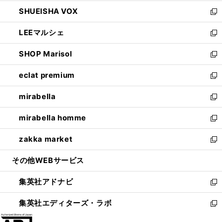
ウ
ン
ウ
し
SHUEISHA VOX
で
ド
ィ
い
新
開
ウ
ン
ウ
し
LEEマルシェ
く
で
ド
ィ
い
新
開
ウ
ン
ウ
し
SHOP Marisol
く
で
ド
ィ
い
新
開
ウ
ン
ウ
し
eclat premium
く
で
ド
ィ
い
新
開
ウ
ン
ウ
し
mirabella
く
で
ド
ィ
い
新
開
ウ
ン
ウ
し
mirabella homme
く
で
ド
ィ
い
新
開
ウ
ン
ウ
し
zakka market
く
で
ド
ィ
い
新
開
ウ
ン
ウ
し
その他WEBサービス
く
で
ド
ィ
い
開
ウ
ン
ウ
集英社アドナビ
く
で
ド
ィ
新
開
ウ
ン
し
集英社エディターズ・ラボ
く
で
ド
い
新
開
ウ
ウ
し