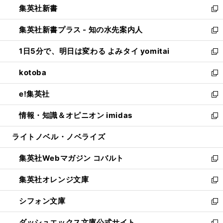
集英社新書
く
で
ィ
い
新
開
ン
ウ
し
集英社新書プラス - 知の水先案内人
く
ド
ィ
い
新
ウ
ン
ウ
し
1日5分で、明日は変わる よみタイ yomitai
で
ド
ィ
い
新
開
ウ
ン
ウ
し
kotoba
く
で
ド
ィ
い
新
開
ウ
ン
ウ
し
e!集英社
く
で
ド
ィ
い
新
開
ウ
ン
ウ
し
情報・知識＆オピニオン imidas
く
で
ド
ィ
い
新
開
ウ
ン
ウ
し
ライトノベル・ノベライズ
く
で
ド
ィ
い
開
ウ
ン
ウ
集英社Webマガジン コバルト
く
で
ド
ィ
新
開
ウ
ン
し
集英社オレンジ文庫
く
で
ド
い
新
開
ウ
ウ
し
シフォン文庫
く
で
ィ
い
新
開
ン
ウ
し
ダッシュエックス文庫公式サイト
く