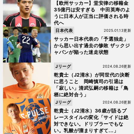
【欧州サッカー】堂安律の移籍金
35億円は安すぎる 中田英寿のよ
うに日本人が正当に評価される時
代へ
日本代表
2025.01.13更新
サッカー日本代表の「予選独走」
から思い出す過去の惨敗 ザックジ
ャパンが陥った迷走状態
Jリーグ
2024.08.26更新
乾貴士（J2清水）が同世代の決断
に思うこと 岡崎慎司の引退は
「寂しい」清武弘嗣の移籍は「鳥
栖に絶対合う」
Jリーグ
2024.08.26更新
乾貴士（J2清水）36歳が語るプ
レースタイルの変化「サイドは絶
対できない。ドリブラーでもな
い。乳酸が溜まりすぎて...」