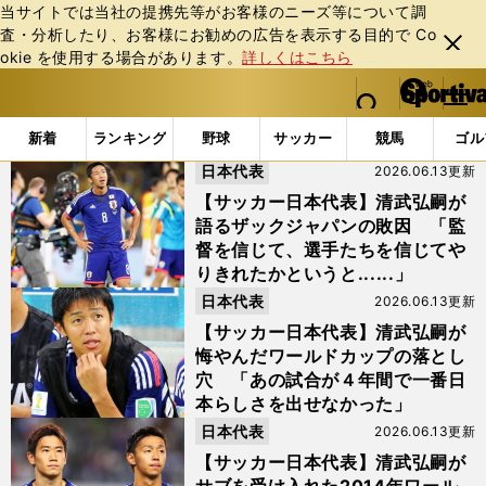
当サイトでは当社の提携先等がお客様のニーズ等について調
査・分析したり、お客様にお勧めの広告を表⽰する⽬的で Co
閉じ
okie を使⽤する場合があります。
詳しくはこちら
る
マイペ
web Sportiva (webスポルティーバ)
検索
メニュ
we
ー
「#香川真司」の最新ニュース・ 情報
b
ジ
新着
ランキング
野球
サッカー
競馬
ゴル
ス
日本代表
2026.06.13更新
ポ
ル
【サッカー日本代表】清武弘嗣が
テ
語るザックジャパンの敗因 「監
ィ
督を信じて、選手たちを信じてや
ー
りきれたかというと......」
バ
日本代表
2026.06.13更新
【サッカー日本代表】清武弘嗣が
悔やんだワールドカップの落とし
穴 「あの試合が４年間で一番日
本らしさを出せなかった」
日本代表
2026.06.13更新
【サッカー日本代表】清武弘嗣が