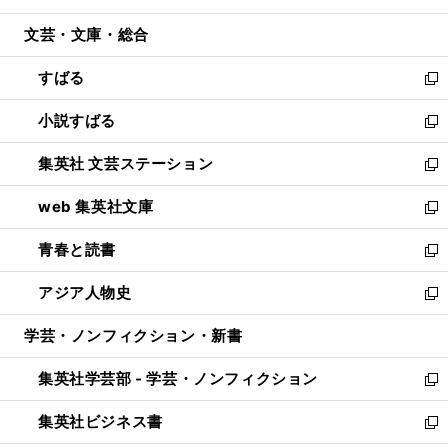
開
ウ
ン
ウ
文芸・文庫・総合
く
で
ド
ィ
開
ウ
ン
すばる
く
で
ド
新
開
ウ
し
小説すばる
く
で
い
新
開
ウ
し
集英社 文芸ステーション
く
ィ
い
新
ン
ウ
し
web 集英社文庫
ド
ィ
い
新
ウ
ン
ウ
し
青春と読書
で
ド
ィ
い
新
開
ウ
ン
ウ
し
アジア人物史
く
で
ド
ィ
い
新
開
ウ
ン
ウ
し
学芸・ノンフィクション・新書
く
で
ド
ィ
い
開
ウ
ン
ウ
集英社学芸部 - 学芸・ノンフィクション
く
で
ド
ィ
新
開
ウ
ン
し
集英社ビジネス書
く
で
ド
い
新
開
ウ
ウ
し