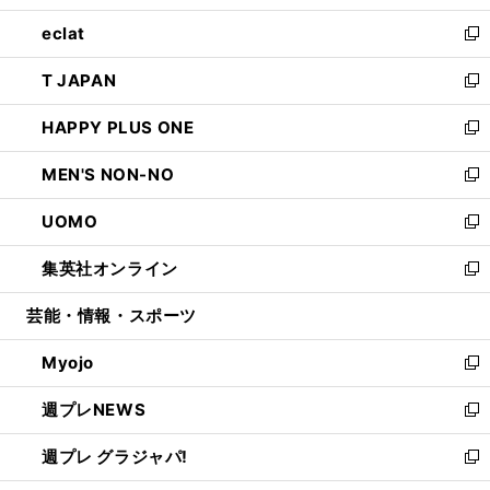
開
ウ
ン
ウ
し
eclat
く
で
ド
ィ
い
新
開
ウ
ン
ウ
し
T JAPAN
く
で
ド
ィ
い
新
開
ウ
ン
ウ
し
HAPPY PLUS ONE
く
で
ド
ィ
い
新
開
ウ
ン
ウ
し
MEN'S NON-NO
く
で
ド
ィ
い
新
開
ウ
ン
ウ
し
UOMO
く
で
ド
ィ
い
新
開
ウ
ン
ウ
し
集英社オンライン
く
で
ド
ィ
い
新
開
ウ
ン
ウ
し
芸能・情報・スポーツ
く
で
ド
ィ
い
開
ウ
ン
ウ
Myojo
く
で
ド
ィ
新
開
ウ
ン
し
週プレNEWS
く
で
ド
い
新
開
ウ
ウ
し
週プレ グラジャパ!
く
で
ィ
い
新
開
ン
ウ
し