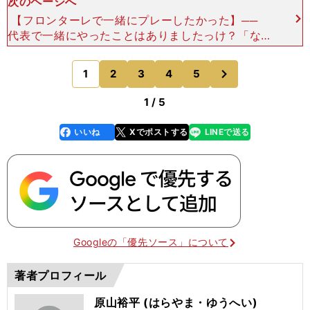
次のページへ
【フロンターレで一緒にプレーしたかった】──
代表で一緒にやったことはありましたっけ？「ない
んじゃないですかね。もしかしたらあるかもしれな
いですけど、あったとしてもほんのちょっとだった
次
1
2
3
4
5
のページへ
と思います。
1 / 5
いいね
Xでポストする
LINEで送る
line
faceboo
x
k
Googleの「優先ソース」について
著者プロフィール
原山裕平 (はらやま・ゆうへい)