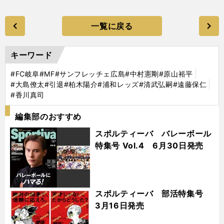
一覧に戻る
キーワード
#FC岐阜
#MF
#サンフレッチェ広島
#中村憲剛
#原山裕平
#大島僚太
#引退
#柏木陽介
#浦和レッズ
#清武弘嗣
#遠藤保仁
#香川真司
編集部のおすすめ
スポルティーバ バレーボール
特集号 Vol.4 6月30日発売
スポルティーバ 部活特集号
3月16日発売