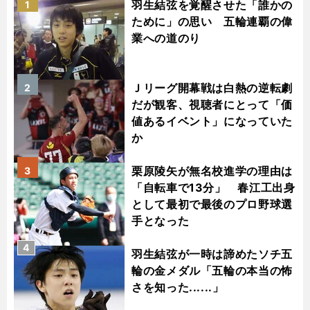
羽生結弦を覚醒させた「誰かの
1
ために」の思い 五輪連覇の偉
業への道のり
Ｊリーグ開幕戦は白熱の逆転劇
2
だが観客、視聴者にとって「価
値あるイベント」になっていた
か
栗原陵矢が無名校進学の理由は
3
「自転車で13分」 春江工出身
として最初で最後のプロ野球選
手となった
4
羽生結弦が一時は諦めたソチ五
輪の金メダル「五輪の本当の怖
さを知った......」