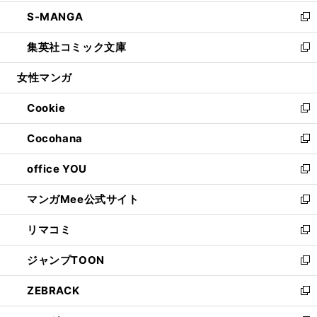
開
ウ
ン
ウ
し
S-MANGA
く
で
ド
ィ
い
新
開
ウ
ン
ウ
し
集英社コミック文庫
く
で
ド
ィ
い
新
開
ウ
ン
ウ
し
女性マンガ
く
で
ド
ィ
い
開
ウ
ン
ウ
Cookie
く
で
ド
ィ
新
開
ウ
ン
し
Cocohana
く
で
ド
い
新
開
ウ
ウ
し
office YOU
く
で
ィ
い
新
開
ン
ウ
し
マンガMee公式サイト
く
ド
ィ
い
新
ウ
ン
ウ
し
リマコミ
で
ド
ィ
い
新
開
ウ
ン
ウ
し
ジャンプTOON
く
で
ド
ィ
い
新
開
ウ
ン
ウ
し
ZEBRACK
く
で
ド
ィ
い
新
開
ウ
ン
ウ
し