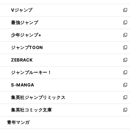
ウ
し
Vジャンプ
ィ
い
新
ン
ウ
し
最強ジャンプ
ド
ィ
い
新
ウ
ン
ウ
し
少年ジャンプ+
で
ド
ィ
い
新
開
ウ
ン
ウ
し
ジャンプTOON
く
で
ド
ィ
い
新
開
ウ
ン
ウ
し
ZEBRACK
く
で
ド
ィ
い
新
開
ウ
ン
ウ
し
ジャンプルーキー！
く
で
ド
ィ
い
新
開
ウ
ン
ウ
し
S-MANGA
く
で
ド
ィ
い
新
開
ウ
ン
ウ
し
集英社ジャンプリミックス
く
で
ド
ィ
い
新
開
ウ
ン
ウ
し
集英社コミック文庫
く
で
ド
ィ
い
新
開
ウ
ン
ウ
し
青年マンガ
く
で
ド
ィ
い
開
ウ
ン
ウ