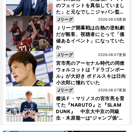
のフェイントを真似していまし
た」と元なでしこジャパン監
督・佐々木則夫
Jリーグ
2026.08.08更新
Ｊリーグ開幕戦は白熱の逆転劇
だが観客、視聴者にとって「価
値あるイベント」になっていた
か
Jリーグ
2026.08.07更新
宮市亮のアーセナル時代の同僚
ウォルコットは『ドラゴンボー
ル』が大好き ポドルスキは日向
小次郎に憧れていた
Jリーグ
2026.08.07更新
横浜Ｆ・マリノスの宮市亮を育
てた『NARUTO』と『SLAM
DUNK』 中京大中京の同級
生・木原龍一は"ジャンプ係"だ
った