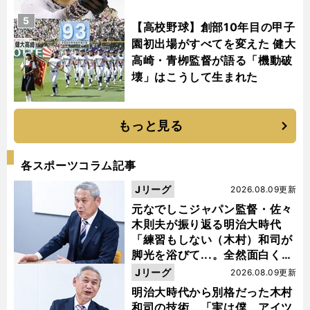
5
【高校野球】創部10年目の甲子
園初出場がすべてを変えた 健大
高崎・青栁監督が語る「機動破
壊」はこうして生まれた
もっと見る
各スポーツコラム記事
Jリーグ
2026.08.09更新
元なでしこジャパン監督・佐々
木則夫が振り返る明治大時代
「練習もしない（木村）和司が
脚光を浴びて...。全然面白くな
い４年間でした」
Jリーグ
2026.08.09更新
明治大時代から別格だった木村
和司の技術 「実は僕、アイツ