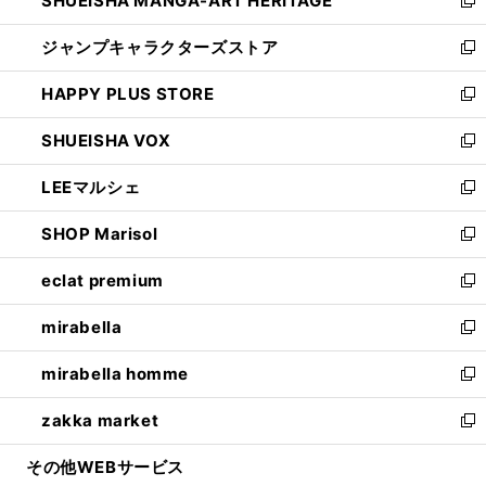
SHUEISHA MANGA-ART HERITAGE
く
で
い
新
開
ウ
し
ジャンプキャラクターズストア
く
ィ
い
新
ン
ウ
し
HAPPY PLUS STORE
ド
ィ
い
新
ウ
ン
ウ
し
SHUEISHA VOX
で
ド
ィ
い
新
開
ウ
ン
ウ
し
LEEマルシェ
く
で
ド
ィ
い
新
開
ウ
ン
ウ
し
SHOP Marisol
く
で
ド
ィ
い
新
開
ウ
ン
ウ
し
eclat premium
く
で
ド
ィ
い
新
開
ウ
ン
ウ
し
mirabella
く
で
ド
ィ
い
新
開
ウ
ン
ウ
し
mirabella homme
く
で
ド
ィ
い
新
開
ウ
ン
ウ
し
zakka market
く
で
ド
ィ
い
新
開
ウ
ン
ウ
し
その他WEBサービス
く
で
ド
ィ
い