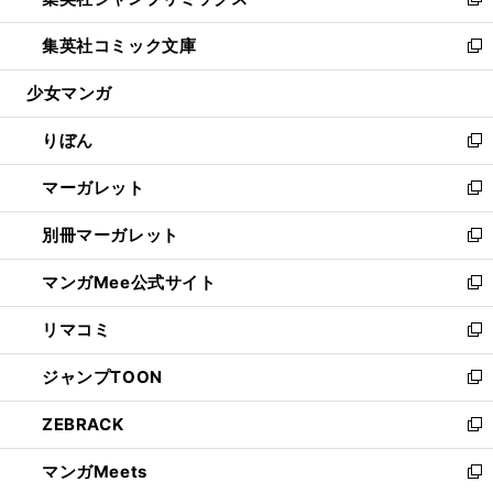
ィ
い
新
開
ウ
ン
ウ
し
集英社コミック文庫
く
で
ド
ィ
い
新
開
ウ
ン
ウ
し
少女マンガ
く
で
ド
ィ
い
開
ウ
ン
ウ
りぼん
く
で
ド
ィ
新
開
ウ
ン
し
マーガレット
く
で
ド
い
新
開
ウ
ウ
し
別冊マーガレット
く
で
ィ
い
新
開
ン
ウ
し
マンガMee公式サイト
く
ド
ィ
い
新
ウ
ン
ウ
し
リマコミ
で
ド
ィ
い
新
開
ウ
ン
ウ
し
ジャンプTOON
く
で
ド
ィ
い
新
開
ウ
ン
ウ
し
ZEBRACK
く
で
ド
ィ
い
新
開
ウ
ン
ウ
し
マンガMeets
く
で
ド
ィ
い
新