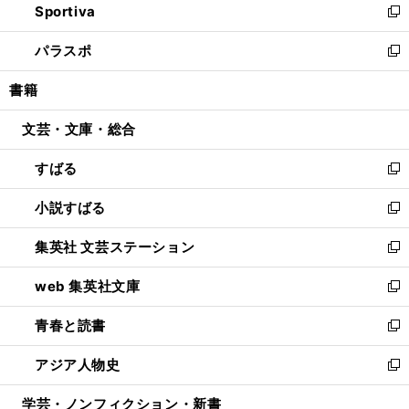
Sportiva
く
ド
ィ
い
新
ウ
ン
ウ
し
パラスポ
で
ド
ィ
い
新
開
ウ
ン
ウ
し
書籍
く
で
ド
ィ
い
開
ウ
ン
ウ
文芸・文庫・総合
く
で
ド
ィ
開
ウ
ン
すばる
く
で
ド
新
開
ウ
し
小説すばる
く
で
い
新
開
ウ
し
集英社 文芸ステーション
く
ィ
い
新
ン
ウ
し
web 集英社文庫
ド
ィ
い
新
ウ
ン
ウ
し
青春と読書
で
ド
ィ
い
新
開
ウ
ン
ウ
し
アジア人物史
く
で
ド
ィ
い
新
開
ウ
ン
ウ
し
学芸・ノンフィクション・新書
く
で
ド
ィ
い