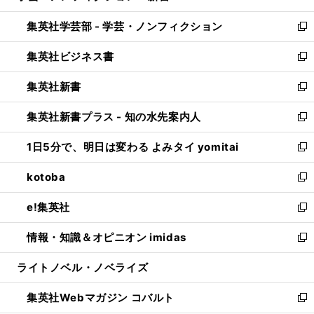
開
ウ
ン
ウ
集英社学芸部 - 学芸・ノンフィクション
く
で
ド
ィ
新
開
ウ
ン
し
集英社ビジネス書
く
で
ド
い
新
開
ウ
ウ
し
集英社新書
く
で
ィ
い
新
開
ン
ウ
し
集英社新書プラス - 知の水先案内人
く
ド
ィ
い
新
ウ
ン
ウ
し
1日5分で、明日は変わる よみタイ yomitai
で
ド
ィ
い
新
開
ウ
ン
ウ
し
kotoba
く
で
ド
ィ
い
新
開
ウ
ン
ウ
し
e!集英社
く
で
ド
ィ
い
新
開
ウ
ン
ウ
し
情報・知識＆オピニオン imidas
く
で
ド
ィ
い
新
開
ウ
ン
ウ
し
ライトノベル・ノベライズ
く
で
ド
ィ
い
開
ウ
ン
ウ
集英社Webマガジン コバルト
く
で
ド
ィ
新
開
ウ
ン