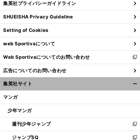
集英社プライバシーガイドライン
い
る
ウ
SHUEISHA Privacy Guideline
ィ
ン
Setting of Cookies
ド
ウ
web Sportivaについて
で
開
Web Sportivaについてのお問い合わせ
く
新
し
広告についてのお問い合わせ
い
ウ
集英社サイト
ィ
開
ン
く/
マンガ
ド
閉
ウ
じ
少年マンガ
で
る
開
週刊少年ジャンプ
く
新
し
ジャンプSQ
い
新