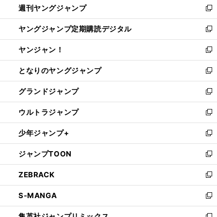
週刊ヤングジャンプ
く
で
ド
ィ
新
開
ウ
ン
し
ヤングジャンプ定期購読デジタル
く
で
ド
い
新
開
ウ
ウ
し
ヤンジャン！
く
で
ィ
い
新
開
ン
ウ
し
となりのヤングジャンプ
く
ド
ィ
い
新
ウ
ン
ウ
し
グランドジャンプ
で
ド
ィ
い
新
開
ウ
ン
ウ
し
ウルトラジャンプ
く
で
ド
ィ
い
新
開
ウ
ン
ウ
し
少年ジャンプ+
く
で
ド
ィ
い
新
開
ウ
ン
ウ
し
ジャンプTOON
く
で
ド
ィ
い
新
開
ウ
ン
ウ
し
ZEBRACK
く
で
ド
ィ
い
新
開
ウ
ン
ウ
し
S-MANGA
く
で
ド
ィ
い
新
開
ウ
ン
ウ
し
集英社ジャンプリミックス
く
で
ド