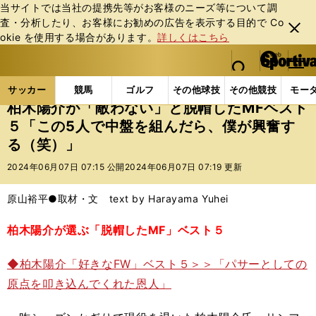
当サイトでは当社の提携先等がお客様のニーズ等について調
査・分析したり、お客様にお勧めの広告を表⽰する⽬的で Co
閉じ
okie を使⽤する場合があります。
詳しくはこちら
る
マイペ
web Sportiva (webスポルティーバ)
検索
メニュ
we
ー
サッカーの記事一覧
Jリーグ他
Jリーグ
柏木陽
b
ジ
サッカー
競馬
ゴルフ
その他球技
その他競技
モー
ス
柏木陽介が「敵わない」と脱帽したMFベスト
ポ
５「この5人で中盤を組んだら、僕が興奮す
ル
る（笑）」
テ
ィ
2024年06月07日 07:15 公開
2024年06月07日 07:19 更新
ー
バ
原山裕平●取材・文 text by Harayama Yuhei
柏木陽介が選ぶ「脱帽したMF」ベスト５
◆柏木陽介「好きなFW」ベスト５＞＞「パサーとしての
原点を叩き込んでくれた恩人」