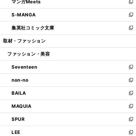
マンガMeets
く
で
ド
ィ
い
新
開
ウ
ン
ウ
し
S-MANGA
く
で
ド
ィ
い
新
開
ウ
ン
ウ
し
集英社コミック文庫
く
で
ド
ィ
い
新
開
ウ
ン
ウ
し
取材・ファッション
く
で
ド
ィ
い
開
ウ
ン
ウ
ファッション・美容
く
で
ド
ィ
開
ウ
ン
Seventeen
く
で
ド
新
開
ウ
し
non-no
く
で
い
新
開
ウ
し
BAILA
く
ィ
い
新
ン
ウ
し
MAQUIA
ド
ィ
い
新
ウ
ン
ウ
し
SPUR
で
ド
ィ
い
新
開
ウ
ン
ウ
し
LEE
く
で
ド
ィ
い
新