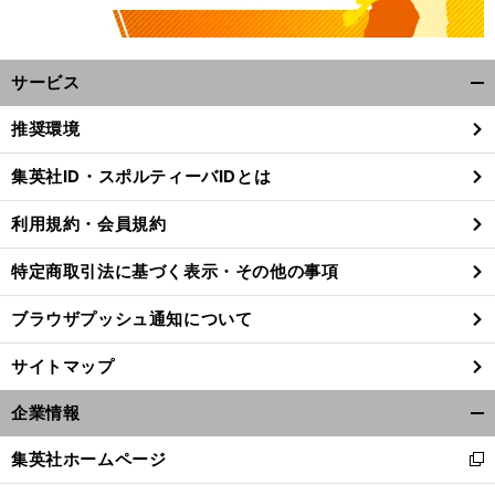
サービス
開
く/
推奨環境
閉
じ
集英社ID・スポルティーバIDとは
る
利用規約・会員規約
特定商取引法に基づく表示・その他の事項
ブラウザプッシュ通知について
サイトマップ
企業情報
開
く/
集英社ホームページ
新
閉
し
じ