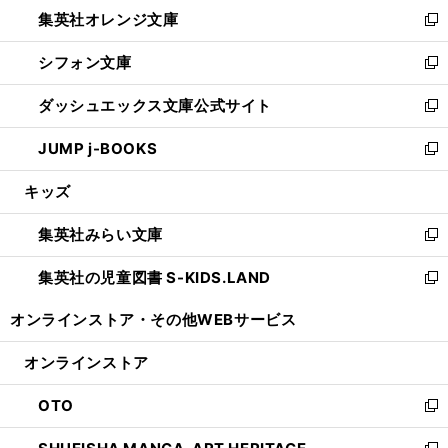
し
集英社オレンジ文庫
く
で
ド
い
新
開
ウ
ウ
し
シフォン文庫
く
で
ィ
い
新
開
ン
ウ
し
ダッシュエックス文庫公式サイト
く
ド
ィ
い
新
ウ
ン
ウ
し
JUMP j-BOOKS
で
ド
ィ
い
新
開
ウ
ン
ウ
し
キッズ
く
で
ド
ィ
い
開
ウ
ン
ウ
集英社みらい文庫
く
で
ド
ィ
新
開
ウ
ン
し
集英社の児童図書 S-KIDS.LAND
く
で
ド
い
新
開
ウ
ウ
し
オンラインストア・
その他WEBサービス
く
で
ィ
い
開
ン
ウ
オンラインストア
く
ド
ィ
ウ
ン
OTO
で
ド
新
開
ウ
し