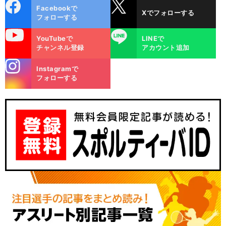
cebo
X
Facebookで
Xでフォローする
ok
フォローする
uTube
LINE
YouTubeで
LINEで
チャンネル登録
アカウント追加
stagra
Instagramで
m
フォローする
阿
」
パ
前
へ
F