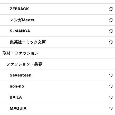
開
ウ
ン
ウ
し
ZEBRACK
く
で
ド
ィ
い
新
開
ウ
ン
ウ
し
マンガMeets
く
で
ド
ィ
い
新
開
ウ
ン
ウ
し
S-MANGA
く
で
ド
ィ
い
新
開
ウ
ン
ウ
し
集英社コミック文庫
く
で
ド
ィ
い
新
開
ウ
ン
ウ
し
取材・ファッション
く
で
ド
ィ
い
開
ウ
ン
ウ
ファッション・美容
く
で
ド
ィ
開
ウ
ン
Seventeen
く
で
ド
新
開
ウ
し
non-no
く
で
い
新
開
ウ
し
BAILA
く
ィ
い
新
ン
ウ
し
MAQUIA
ド
ィ
い
新
ウ
ン
ウ
し