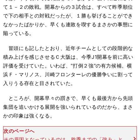
て１－２の敗戦。開幕からの３試合は、すべて昨季順位
で下の相手との対戦だったが、１勝も挙げることができ
なかったばかりか、早くも連敗を喫するまさかの事態に
陥っている。
冒頭にも記したとおり、近年チームとしての段階的な
積み上げを感じさせるＣ大阪は、今季J1開幕を前に高い
評価を受けていた。いわば、"打倒２強"の有力候補。横
浜Ｆ・マリノス、川崎フロンターレの優勝争いに割って
入りうる存在と目されていた。
ところが、開幕早々の躓きで、早くも最後方から先頭
集団を追いかける展開を強いられているのだから、まさ
かの印象は強くなる。
次のページへ
その原因となっているのは、昨季までの「強み」と