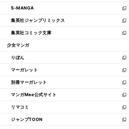
開
ウ
ン
ウ
し
S-MANGA
く
で
ド
ィ
い
新
開
ウ
ン
ウ
し
集英社ジャンプリミックス
く
で
ド
ィ
い
新
開
ウ
ン
ウ
し
集英社コミック文庫
く
で
ド
ィ
い
新
開
ウ
ン
ウ
し
少女マンガ
く
で
ド
ィ
い
開
ウ
ン
ウ
りぼん
く
で
ド
ィ
新
開
ウ
ン
し
マーガレット
く
で
ド
い
新
開
ウ
ウ
し
別冊マーガレット
く
で
ィ
い
新
開
ン
ウ
し
マンガMee公式サイト
く
ド
ィ
い
新
ウ
ン
ウ
し
リマコミ
で
ド
ィ
い
新
開
ウ
ン
ウ
し
ジャンプTOON
く
で
ド
ィ
い
新
開
ウ
ン
ウ
し