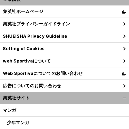
開
く/
集英社ホームページ
新
閉
し
じ
集英社プライバシーガイドライン
い
る
ウ
SHUEISHA Privacy Guideline
ィ
ン
Setting of Cookies
ド
ウ
web Sportivaについて
で
開
Web Sportivaについてのお問い合わせ
く
新
し
広告についてのお問い合わせ
い
ウ
集英社サイト
ィ
開
ン
く/
マンガ
ド
閉
ウ
じ
少年マンガ
で
る