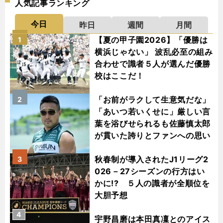
人気記事ランキング
今日
昨日
週間
月間
【夏の甲子園2026】「優勝は
1
横浜じゃない」 波乱必至の組み
合わせで識者５人が選んだ優勝
校はここだ！
「お前がラクして生意気だな」
2
「あいつ若いくせに」厳しい言
葉を浴びせられるも佐藤慎太郎
が貫いた誇りとファンへの思い
秋春制が導入されたJ1リーグ2
3
026－27シーズンの行方はい
かに!? ５人の識者が全順位を
大胆予想
4
宇野昌磨は本田真凜とのアイス