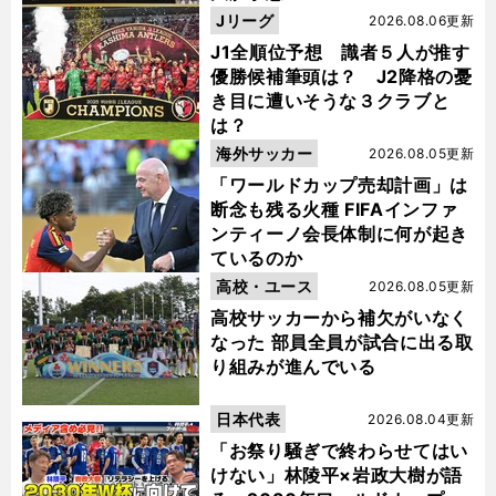
Jリーグ
2026.08.06更新
J1全順位予想 識者５人が推す
優勝候補筆頭は？ J2降格の憂
き目に遭いそうな３クラブと
は？
海外サッカー
2026.08.05更新
「ワールドカップ売却計画」は
断念も残る火種 FIFAインファ
ンティーノ会長体制に何が起き
ているのか
高校・ユース
2026.08.05更新
高校サッカーから補欠がいなく
なった 部員全員が試合に出る取
り組みが進んでいる
日本代表
2026.08.04更新
「お祭り騒ぎで終わらせてはい
けない」林陵平×岩政大樹が語