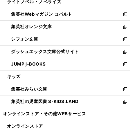
ライトノベル・ノベライズ
く
で
ド
ィ
い
開
ウ
ン
ウ
集英社Webマガジン コバルト
く
で
ド
ィ
新
開
ウ
ン
し
集英社オレンジ文庫
く
で
ド
い
新
開
ウ
ウ
し
シフォン文庫
く
で
ィ
い
新
開
ン
ウ
し
ダッシュエックス文庫公式サイト
く
ド
ィ
い
新
ウ
ン
ウ
し
JUMP j-BOOKS
で
ド
ィ
い
新
開
ウ
ン
ウ
し
キッズ
く
で
ド
ィ
い
開
ウ
ン
ウ
集英社みらい文庫
く
で
ド
ィ
新
開
ウ
ン
し
集英社の児童図書 S-KIDS.LAND
く
で
ド
い
新
開
ウ
ウ
し
オンラインストア・
その他WEBサービス
く
で
ィ
い
開
ン
ウ
オンラインストア
く
ド
ィ