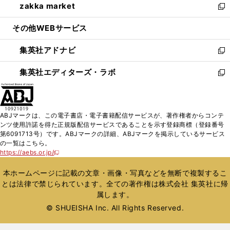
zakka market
く
で
ド
ィ
い
新
開
ウ
ン
ウ
し
その他WEBサービス
く
で
ド
ィ
い
開
ウ
ン
ウ
集英社アドナビ
く
で
ド
ィ
新
開
ウ
ン
し
集英社エディターズ・ラボ
く
で
ド
い
新
開
ウ
ウ
し
く
で
ィ
い
開
ン
ウ
ABJマークは、この電子書店・電子書籍配信サービスが、著作権者からコンテ
く
ド
ィ
ンツ使用許諾を得た正規版配信サービスであることを示す登録商標（登録番号
ウ
ン
第6091713号）です。ABJマークの詳細、ABJマークを掲示しているサービス
で
ド
の一覧はこちら。
開
ウ
https://aebs.or.jp/
新
く
で
し
い
開
本ホームページに記載の文章・画像・写真などを無断で複製するこ
ウ
く
とは法律で禁じられています。全ての著作権は株式会社 集英社に帰
ィ
属します。
ン
ド
© SHUEISHA Inc. All Rights Reserved.
ウ
で
開