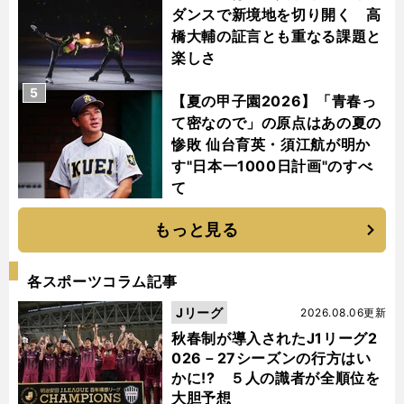
ダンスで新境地を切り開く 高
橋大輔の証言とも重なる課題と
楽しさ
5
【夏の甲子園2026】「青春っ
て密なので」の原点はあの夏の
惨敗 仙台育英・須江航が明か
す"日本一1000日計画"のすべ
て
もっと見る
各スポーツコラム記事
Jリーグ
2026.08.06更新
秋春制が導入されたJ1リーグ2
026－27シーズンの行方はい
かに!? ５人の識者が全順位を
大胆予想