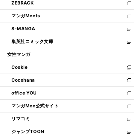
ZEBRACK
く
で
ド
ィ
い
新
開
ウ
ン
ウ
し
マンガMeets
く
で
ド
ィ
い
新
開
ウ
ン
ウ
し
S-MANGA
く
で
ド
ィ
い
新
開
ウ
ン
ウ
し
集英社コミック文庫
く
で
ド
ィ
い
新
開
ウ
ン
ウ
し
女性マンガ
く
で
ド
ィ
い
開
ウ
ン
ウ
Cookie
く
で
ド
ィ
新
開
ウ
ン
し
Cocohana
く
で
ド
い
新
開
ウ
ウ
し
office YOU
く
で
ィ
い
新
開
ン
ウ
し
マンガMee公式サイト
く
ド
ィ
い
新
ウ
ン
ウ
し
リマコミ
で
ド
ィ
い
新
開
ウ
ン
ウ
し
ジャンプTOON
く
で
ド
ィ
い
新