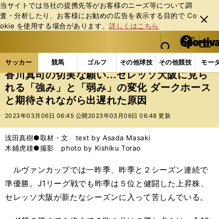
当サイトでは当社の提携先等がお客様のニーズ等について調
査・分析したり、お客様にお勧めの広告を表⽰する⽬的で Co
閉じ
okie を使⽤する場合があります。
詳しくはこちら
る
マイペ
web Sportiva (webスポルティーバ)
検索
メニュ
we
ー
サッカーの記事一覧
Jリーグ他
Jリーグ
香川真
b
ジ
サッカー
競馬
ゴルフ
その他球技
その他競技
モー
ス
香川真司の切実な願い...セレッソ大阪に見ら
ポ
れる「強み」と「弱み」の変化 ダークホース
ル
と期待されながら出遅れた原因
テ
ィ
2023年03月06日 06:45 公開
2023年03月06日 06:48 更新
ー
バ
浅田真樹●取材・文 text by Asada Masaki
木鋪虎雄●撮影 photo by Kishiku Torao
ルヴァンカップでは一昨季、昨季と２シーズン連続で
準優勝。J1リーグ戦でも昨季は５位と健闘した上昇株、
セレッソ大阪が新たなシーズンに入って苦しんでいる。