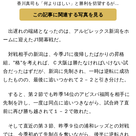
香川真司も「何よりほしい」と勝利を切望するが...
この記事に関連する写真を見る
出遅れの端緒となったのは、アルビレックス新潟をホ
ームに迎えたJ1開幕戦だ。
対戦相手の新潟は、今季J1に復帰したばかりの昇格
組。"格"を考えれば、Ｃ大阪は勝たなければいけない試
合だったはずだが、新潟に先制され、一時は逆転に成功
したものの、最後に追いつかれて２－２と引き分けた。
すると、第２節でも昨季14位のアビスパ福岡を相手に
先制を許し、一度は同点に追いつきながら、試合終了直
前に再び勝ち越されて１－２で敗れた。
そして直近の第３節、昨季９位の浦和レッズとの対戦
では、今季初めて先制点を奪いながら、後半に逆転され