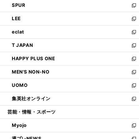
SPUR
で
ド
ィ
い
新
開
ウ
ン
ウ
し
LEE
く
で
ド
ィ
い
新
開
ウ
ン
ウ
し
eclat
く
で
ド
ィ
い
新
開
ウ
ン
ウ
し
T JAPAN
く
で
ド
ィ
い
新
開
ウ
ン
ウ
し
HAPPY PLUS ONE
く
で
ド
ィ
い
新
開
ウ
ン
ウ
し
MEN'S NON-NO
く
で
ド
ィ
い
新
開
ウ
ン
ウ
し
UOMO
く
で
ド
ィ
い
新
開
ウ
ン
ウ
し
集英社オンライン
く
で
ド
ィ
い
新
開
ウ
ン
ウ
し
芸能・情報・スポーツ
く
で
ド
ィ
い
開
ウ
ン
ウ
Myojo
く
で
ド
ィ
新
開
ウ
ン
し
週プレNEWS
く
で