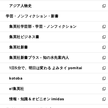
開
ウ
ン
ウ
し
アジア人物史
く
で
ド
ィ
い
新
開
ウ
ン
ウ
し
学芸・ノンフィクション・新書
く
で
ド
ィ
い
開
ウ
ン
ウ
集英社学芸部 - 学芸・ノンフィクション
く
で
ド
ィ
新
開
ウ
ン
し
集英社ビジネス書
く
で
ド
い
新
開
ウ
ウ
し
集英社新書
く
で
ィ
い
新
開
ン
ウ
し
集英社新書プラス - 知の水先案内人
く
ド
ィ
い
新
ウ
ン
ウ
し
1日5分で、明日は変わる よみタイ yomitai
で
ド
ィ
い
新
開
ウ
ン
ウ
し
kotoba
く
で
ド
ィ
い
新
開
ウ
ン
ウ
し
e!集英社
く
で
ド
ィ
い
新
開
ウ
ン
ウ
し
情報・知識＆オピニオン imidas
く
で
ド
ィ
い
新
開
ウ
ン
ウ
し