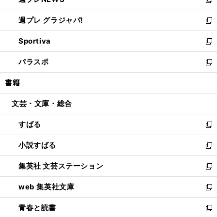
ド
い
新
開
ウ
ウ
し
週プレ グラジャパ!
く
で
ィ
い
新
開
ン
ウ
し
Sportiva
く
ド
ィ
い
新
ウ
ン
ウ
し
パラスポ
で
ド
ィ
い
新
開
ウ
ン
ウ
し
書籍
く
で
ド
ィ
い
開
ウ
ン
ウ
文芸・文庫・総合
く
で
ド
ィ
開
ウ
ン
すばる
く
で
ド
新
開
ウ
し
小説すばる
く
で
い
新
開
ウ
し
集英社 文芸ステーション
く
ィ
い
新
ン
ウ
し
web 集英社文庫
ド
ィ
い
新
ウ
ン
ウ
し
青春と読書
で
ド
ィ
い
新