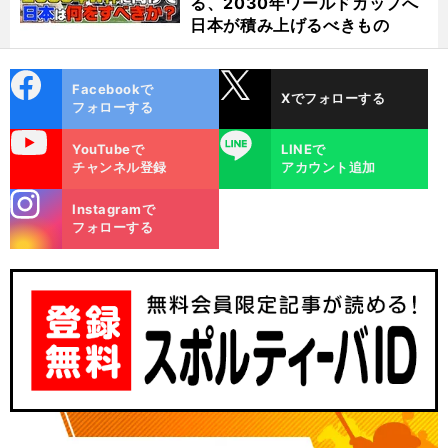
る、2030年ワールドカップへ
日本が積み上げるべきもの
cebo
X
Facebookで
Xでフォローする
ok
フォローする
uTube
LINE
YouTubeで
LINEで
チャンネル登録
アカウント追加
stagra
Instagramで
m
フォローする