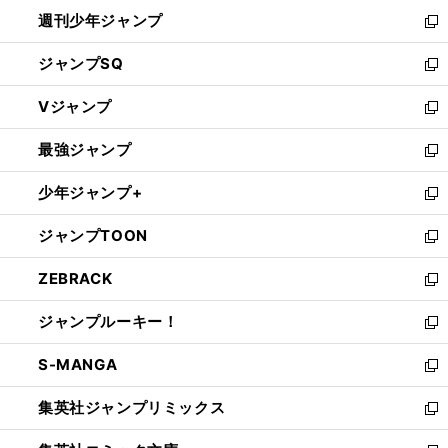
開
週刊少年ジャンプ
く
新
し
ジャンプSQ
い
新
ウ
し
Vジャンプ
ィ
い
新
ン
ウ
し
最強ジャンプ
ド
ィ
い
新
ウ
ン
ウ
し
少年ジャンプ+
で
ド
ィ
い
新
開
ウ
ン
ウ
し
ジャンプTOON
く
で
ド
ィ
い
新
開
ウ
ン
ウ
し
ZEBRACK
く
で
ド
ィ
い
新
開
ウ
ン
ウ
し
ジャンプルーキー！
く
で
ド
ィ
い
新
開
ウ
ン
ウ
し
S-MANGA
く
で
ド
ィ
い
新
開
ウ
ン
ウ
し
集英社ジャンプリミックス
く
で
ド
ィ
い
新
開
ウ
ン
ウ
し