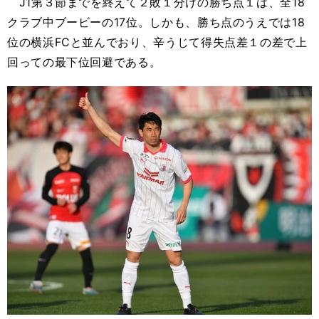
J1第３節までを終えて２敗１分けの勝ち点１は、全18
クラブ中ブービーの17位。しかも、勝ち点のうえでは18
位の横浜FCと並んでおり、辛うじて得失点差１の差で上
回っての最下位回避である。