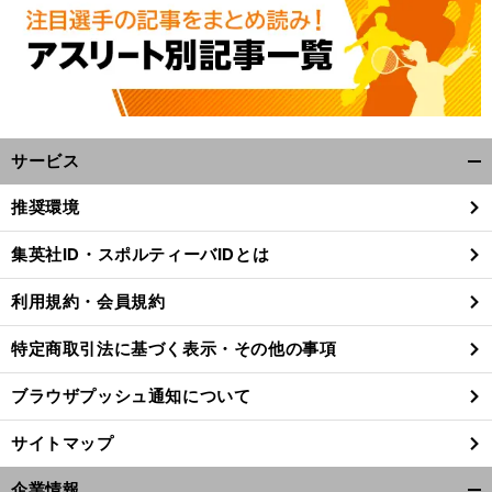
サービス
開
く/
推奨環境
閉
じ
前
集英社ID・スポルティーバIDとは
へ
る
利用規約・会員規約
特定商取引法に基づく表示・その他の事項
ブラウザプッシュ通知について
サイトマップ
企業情報