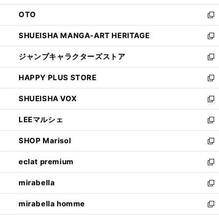
ウ
ン
OTO
で
ド
新
開
ウ
し
SHUEISHA MANGA-ART HERITAGE
く
で
い
新
開
ウ
し
ジャンプキャラクターズストア
く
ィ
い
新
ン
ウ
し
HAPPY PLUS STORE
ド
ィ
い
新
ウ
ン
ウ
し
SHUEISHA VOX
で
ド
ィ
い
新
開
ウ
ン
ウ
し
LEEマルシェ
く
で
ド
ィ
い
新
開
ウ
ン
ウ
し
SHOP Marisol
く
で
ド
ィ
い
新
開
ウ
ン
ウ
し
eclat premium
く
で
ド
ィ
い
新
開
ウ
ン
ウ
し
mirabella
く
で
ド
ィ
い
新
開
ウ
ン
ウ
し
mirabella homme
く
で
ド
ィ
い
新
開
ウ
ン
ウ
し