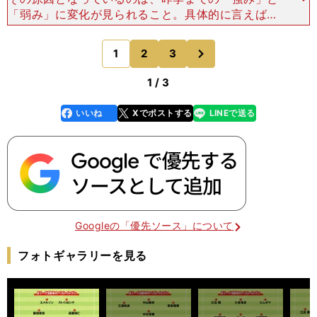
「弱み」に変化が見られること。具体的に言えば、
昨季までの弱みであった攻撃には改善が見られるも
のの、強みであったはずの守備にほころびがうかが
次
1
2
3
のページへ
えるからだ。「
1 / 3
いいね
Xでポストする
LINEで送る
line
faceboo
x
k
Googleの「優先ソース」について
フォトギャラリーを見る