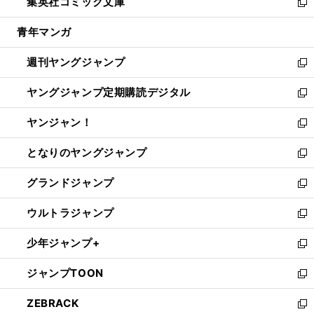
集英社コミック文庫
く
で
ド
ィ
い
新
開
ウ
ン
ウ
し
青年マンガ
く
で
ド
ィ
い
開
ウ
ン
ウ
週刊ヤングジャンプ
く
で
ド
ィ
新
開
ウ
ン
し
ヤングジャンプ定期購読デジタル
く
で
ド
い
新
開
ウ
ウ
し
ヤンジャン！
く
で
ィ
い
新
開
ン
ウ
し
となりのヤングジャンプ
く
ド
ィ
い
新
ウ
ン
ウ
し
グランドジャンプ
で
ド
ィ
い
新
開
ウ
ン
ウ
し
ウルトラジャンプ
く
で
ド
ィ
い
新
開
ウ
ン
ウ
し
少年ジャンプ+
く
で
ド
ィ
い
新
開
ウ
ン
ウ
し
ジャンプTOON
く
で
ド
ィ
い
新
開
ウ
ン
ウ
し
ZEBRACK
く
で
ド
ィ
い
新