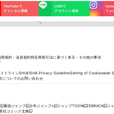
Instagra
LINE
YouTubeで
LINEで
Inst
m
チャンネル登録
アカウント追加
フォ
利用規約・会員規約
特定商取引法に基づく表示・その他の事項
プ
ガイドライン
SHUEISHA Privacy Guideline
Setting of Cookies
web 
告についてのお問い合わせ
プ
最強ジャンプ
少年ジャンプ+
ジャンプTOON
ZEBRACK
ジ
新
新
新
新
新
英社コミック文庫
し
新
し
し
し
し