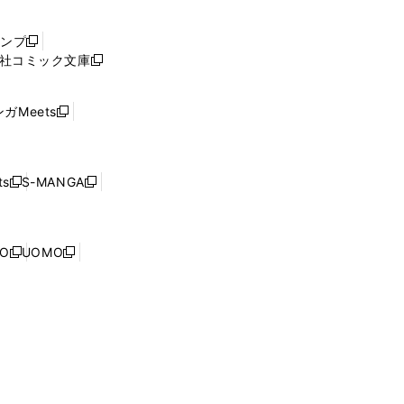
い
ウ
ャンプ
新
ィ
社コミック文庫
し
新
ン
い
し
ド
ウ
い
ウ
ガMeets
新
ィ
ウ
で
し
ン
ィ
開
い
ド
ン
く
ウ
ウ
ド
s
S-MANGA
新
新
ィ
で
ウ
し
し
ン
開
で
い
い
ド
く
開
ウ
ウ
ウ
NO
UOMO
く
新
新
ィ
ィ
で
し
し
ン
ン
開
い
い
ド
ド
く
ウ
ウ
ウ
ウ
ィ
ィ
で
で
ン
ン
開
開
ド
ド
く
く
ウ
ウ