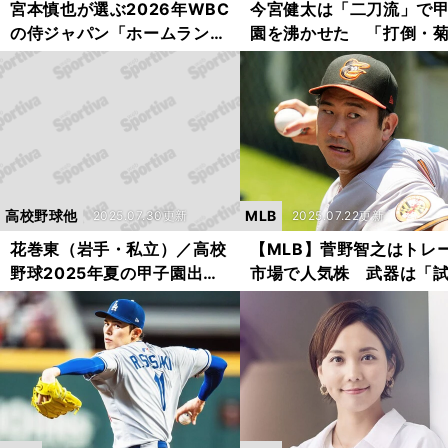
宮本慎也が選ぶ2026年WBC
今宮健太は「二刀流」で
の侍ジャパン「ホームランを
園を沸かせた 「打倒・
打てる選手は絶対にそろえな
雄星」に闘志を燃やし高
いといけない」
算62本塁打・最速154キ
高校野球他
MLB
2025.07.30更新
2025.07.22更新
花巻東（岩手・私立）／高校
【MLB】菅野智之はトレ
野球2025年夏の甲子園出場
市場で人気株 武器は「
校
を壊さない」日本球界で
れた投球術