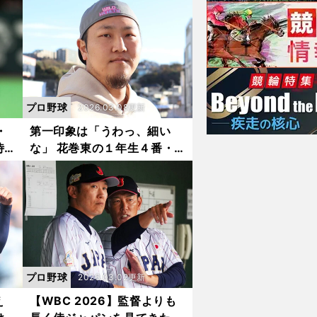
だ常
外の結末
プロ野球
2026.03.08更新
・
第一印象は「うわっ、細い
侍
な」 花巻東の１年生４番・
が見
大谷翔平と対戦した147キロ
る
右腕が明かす怪物の片鱗
プロ野球
2026.03.02更新
え
【WBC 2026】監督よりも