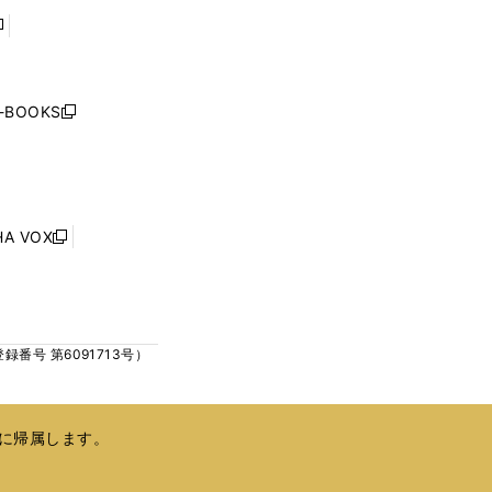
で
で
開
開
く
く
し
い
ウ
j-BOOKS
新
ィ
し
ン
い
ド
ウ
ウ
ィ
で
ン
HA VOX
開
新
ド
く
し
ウ
い
で
ウ
開
ィ
く
号 第6091713号）
ン
ド
ウ
で
に帰属します。
開
く