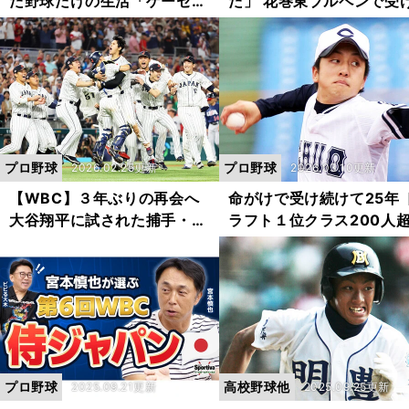
た野球だけの生活「ゲーセン
た」 花巻東ブルペンで受
も行かない」「私服もいらな
た怪物・菊池雄星、衝撃
い」「寮の部屋は自己啓発本
ロスファイアー
だらけ」
プロ野球
プロ野球
2026.02.25更新
2026.03.10更新
【WBC】３年ぶりの再会へ
命がけで受け続けて25年 
大谷翔平に試された捕手・中
ラフト１位クラス200人
村悠平が「スイーパー捕れま
ボールを捕った男が語る
すよ！」に込める思い
拓一の衝撃
プロ野球
高校野球他
2025.09.21更新
2025.09.25更新