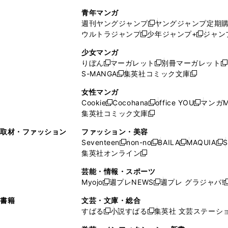
で
ウ
し
い
い
し
青年マンガ
開
で
い
ウ
ウ
い
週刊ヤングジャンプ
ヤングジャンプ定期
新
く
開
ウ
ィ
ィ
ウ
ウルトラジャンプ
少年ジャンプ+
ジャン
新
し
新
く
ィ
ン
ン
ィ
し
い
し
ン
ド
ド
ン
少女マンガ
い
ウ
い
ド
ウ
ウ
ド
りぼん
マーガレット
別冊マーガレット
新
新
新
ウ
ィ
ウ
ウ
で
で
ウ
S-MANGA
集英社コミック文庫
し
新
し
新
ィ
ン
ィ
で
開
開
で
い
し
い
し
ン
ド
ン
女性マンガ
開
く
く
開
ウ
い
ウ
い
ド
ウ
ド
Cookie
Cocohana
office YOU
マンガM
く
く
新
新
新
ィ
ウ
ィ
ウ
ウ
で
ウ
集英社コミック文庫
し
新
し
し
ン
ィ
ン
ィ
で
開
で
い
し
い
い
ド
ン
ド
ン
取材・ファッション
ファッション・美容
開
く
開
ウ
い
ウ
ウ
ウ
ド
ウ
ド
Seventeen
non-no
BAILA
MAQUIA
S
く
く
新
新
新
新
ィ
ウ
ィ
ィ
で
ウ
で
ウ
集英社オンライン
し
新
し
し
し
ン
ィ
ン
ン
開
で
開
で
い
し
い
い
い
ド
ン
ド
ド
芸能・情報・スポーツ
く
開
く
開
ウ
い
ウ
ウ
ウ
ウ
ド
ウ
ウ
Myojo
週プレNEWS
週プレ グラジャパ!
く
く
新
新
新
ィ
ウ
ィ
ィ
ィ
で
ウ
で
で
し
し
ン
ィ
ン
ン
ン
書籍
文芸・文庫・総合
開
で
開
開
い
い
ド
ン
ド
ド
ド
すばる
小説すばる
集英社 文芸ステーシ
く
開
く
く
新
新
ウ
ウ
ウ
ド
ウ
ウ
ウ
く
し
し
ィ
ィ