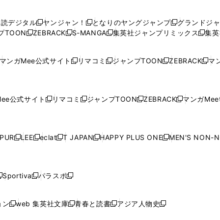
い
い
し
い
い
い
ウ
ウ
い
ウ
ウ
ウ
購読デジタル
ヤンジャン！
となりのヤングジャンプ
グランドジ
新
新
新
ィ
ィ
ウ
ィ
ィ
ィ
プTOON
ZEBRACK
S-MANGA
集英社ジャンプリミックス
集英
新
し
新
し
新
し
新
ン
ン
ィ
ン
ン
ン
し
い
し
い
し
い
し
ド
ド
ン
ド
ド
ド
い
ウ
い
ウ
い
ウ
い
ウ
ウ
ド
ウ
ウ
ウ
マンガMee公式サイト
リマコミ
ジャンプTOON
ZEBRACK
マン
新
新
新
新
ウ
ィ
ウ
ィ
ウ
ィ
ウ
で
で
ウ
で
で
で
し
し
し
し
し
ィ
ン
ィ
ン
ィ
ン
ィ
開
開
で
開
開
開
い
い
い
い
い
ン
ド
ン
ド
ン
ド
ン
く
く
開
く
く
く
ウ
ウ
ウ
ウ
ウ
ド
ウ
ド
ウ
ド
ウ
ド
ee公式サイト
リマコミ
ジャンプTOON
ZEBRACK
マンガMeet
く
新
新
新
新
ィ
ィ
ィ
ィ
ィ
ウ
で
ウ
で
ウ
で
ウ
し
し
し
し
ン
ン
ン
ン
ン
で
開
で
開
で
開
で
い
い
い
い
ド
ド
ド
ド
ド
開
く
開
く
開
く
開
ウ
ウ
ウ
ウ
ウ
ウ
ウ
ウ
ウ
PUR
LEE
eclat
T JAPAN
HAPPY PLUS ONE
MEN'S NON-
く
く
く
く
新
新
新
新
新
ィ
ィ
ィ
ィ
で
で
で
で
で
し
し
し
し
し
ン
ン
ン
ン
開
開
開
開
開
い
い
い
い
い
ド
ド
ド
ド
く
く
く
く
く
ウ
ウ
ウ
ウ
ウ
ウ
ウ
ウ
ウ
Sportiva
パラスポ
新
新
ィ
ィ
ィ
ィ
ィ
で
で
で
で
し
し
し
ン
ン
ン
ン
ン
開
開
開
開
い
い
い
ド
ド
ド
ド
ド
ョン
web 集英社文庫
青春と読書
アジア人物史
く
く
く
く
新
新
新
新
ウ
ウ
ウ
ウ
ウ
ウ
ウ
ウ
し
し
し
し
ィ
ィ
ィ