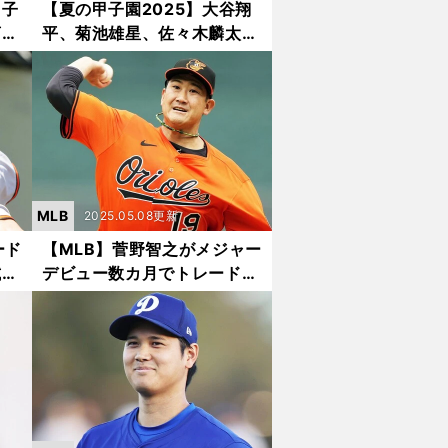
甲子
【夏の甲子園2025】大谷翔
菊池
平、菊池雄星、佐々木麟太
校通
郎...花巻東・歴代ベストナイ
ロ
ンは圧巻のスケール！
MLB
2025.05.08更新
ード
【MLB】菅野智之がメジャー
試合
デビュー数カ月でトレード？
磨か
計算できるピッチングに他
球団からのラブコールも少な
くない