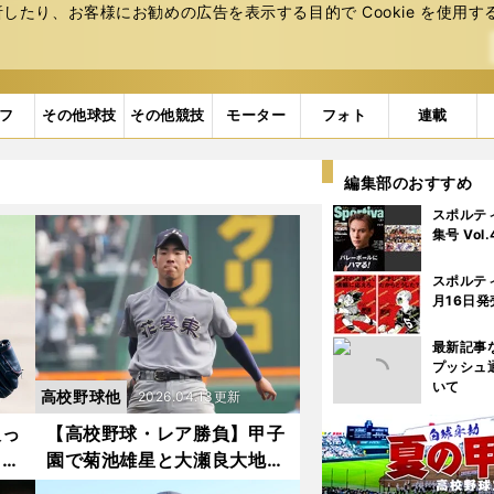
たり、お客様にお勧めの広告を表⽰する⽬的で Cookie を使⽤す
フ
その他球技
その他競技
モーター
フォト
連載
編集部のおすすめ
スポルテ
集号 Vol
スポルテ
月16日発
最新記事
プッシュ
いて
高校野球他
2026.04.13更新
取っ
【高校野球・レア勝負】甲子
」
園で菊池雄星と大瀬良大地が
を倒
激闘。投手戦から一転、予想