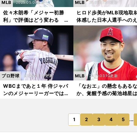
MLB
MLB
2025.05.08更新
2025.07.02更新
佐々木朗希「メジャー初勝
ヒロド歩美がMLB現地取
利」で評価はどう変わる 勝
体感した日本人選手への
利数より重要な「先発回数と
つない注目度 子どもた
防御率」は？
大谷翔平人気を実感
プロ野球
MLB
2025.03.10更新
2025.03.10更新
WBCまであと１年 侍ジャパ
「なおエ」の懸念もある
ンのメジャーリーガーでは賄
か、覚醒予感の菊池雄星
えないポジションと候補者を
ンゼルスを11年ぶりのポ
考えてみた！
シーズンに導けるか
1
2
3
4
5
...
のページへ