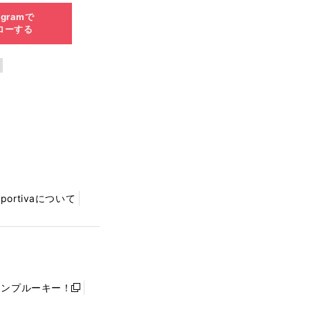
agramで
ローする
Sportivaについて
ャンプルーキー！
新
し