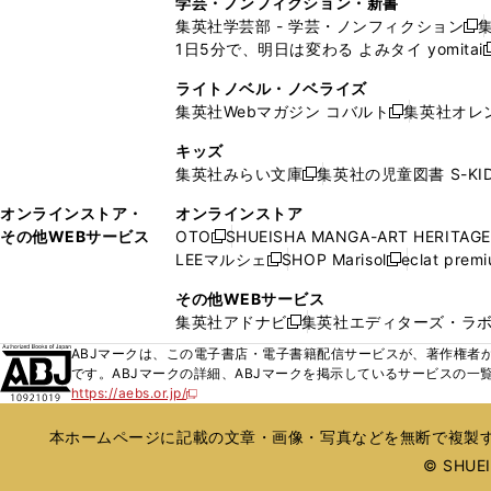
学芸・ノンフィクション・新書
で
ウ
で
で
で
い
い
ン
ン
集英社学芸部 - 学芸・ノンフィクション
開
で
開
開
開
新
ウ
ウ
ド
ド
1日5分で、明日は変わる よみタイ yomitai
く
開
く
く
く
し
新
ィ
ィ
ウ
ウ
く
い
ン
ン
ライトノベル・ノベライズ
で
で
ウ
ド
ド
集英社Webマガジン コバルト
集英社オレ
開
開
新
ィ
ウ
ウ
く
く
し
ン
キッズ
で
で
い
ド
集英社みらい文庫
集英社の児童図書 S-KID
開
開
新
ウ
ウ
く
く
し
ィ
オンラインストア・
オンラインストア
で
い
ン
その他WEBサービス
OTO
SHUEISHA MANGA-ART HERITAGE
開
新
ウ
ド
LEEマルシェ
SHOP Marisol
eclat prem
く
し
新
新
ィ
ウ
い
し
し
ン
その他WEBサービス
で
ウ
い
い
ド
集英社アドナビ
集英社エディターズ・ラ
開
新
ィ
ウ
ウ
ウ
く
し
ABJマークは、この電子書店・電子書籍配信サービスが、著作権者か
ン
ィ
ィ
で
い
です。ABJマークの詳細、ABJマークを掲示しているサービスの一
ド
ン
ン
開
https://aebs.or.jp/
ウ
新
ウ
ド
ド
く
し
ィ
で
ウ
ウ
い
本ホームページに記載の文章・画像・写真などを無断で複製す
ン
開
で
で
ウ
ド
© SHUEIS
ィ
く
開
開
ン
ウ