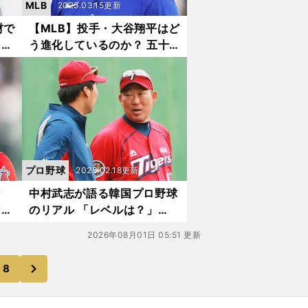
MLB
2025.03.15更新
材で
【MLB】投手・大谷翔平はど
えげ
う進化しているのか？ 五十
ちの
嵐亮太が語る新スタイルの全
貌
プロ野球
2025.02.18更新
な
中村武志が語る韓国プロ野球
はエ
のリアル 「レベルは？」
スト
「選手の年俸は？」「なぜ国
2026年08月01日 05:51 更新
際大会で勝てない？」「ロボ
ット審判は？」
次
8