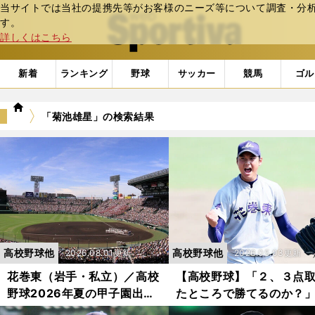
当サイトでは当社の提携先等がお客様のニーズ等について調査・分析し
web Sportiva (webスポルティーバ)
す。
詳しくはこちら
新着
ランキング
野球
サッカー
競馬
ゴル
we
「菊池雄星」の検索結果
b
ス
ポ
ル
テ
ィ
ー
バ
高校野球他
高校野球他
2026.08.01更新
2026.05.03更新
花巻東（岩手・私立）／高校
【高校野球】「２、３点
野球2026年夏の甲子園出場
たところで勝てるのか？
校
花巻東の怪物・大谷翔平