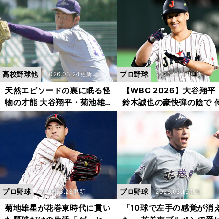
すために盛岡大附が選ん
識破りの打撃革命
高校野球他
プロ野球
2026.03.24更新
2026.03.08更新
天然エピソードの裏に眠る怪
【WBC 2026】大谷翔平
物の才能 大谷翔平・菊池雄
鈴木誠也の豪快弾の陰で 
星に劣らぬ資質と評された
ジャパン４番・吉田正尚
男・西舘勇陽が巨人のドラ１
せた「ひと振りで仕留め
になるまで
男」の凄み
プロ野球
プロ野球
2026.03.23更新
2026.03.19更新
菊地雄星が花巻東時代に貫い
「10球で左手の感覚が消