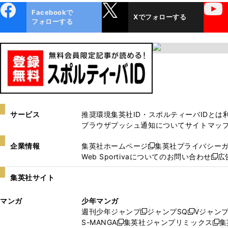
ebo
X
YouTube
Facebookで
Xでフォローする
ok
フォローする
サービス
推奨環境
集英社ID・スポルティーバIDとは
ブラウザプッシュ通知について
サイトマッ
企業情報
集英社ホームページ
集英社プライバシー
新
Web Sportivaについてのお問い合わせ
広
し
新
い
し
集英社サイト
ウ
い
ィ
ウ
マンガ
少年マンガ
ン
ィ
週刊少年ジャンプ
ジャンプSQ
Vジャン
ド
ン
新
新
S-MANGA
集英社ジャンプリミックス
集
ウ
ド
新
し
し
新