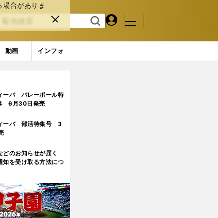
る場合がありま
マイペ
閉じ
検索
メニュ
ー
る
す
ジ
る
動画
インフォ
ィーバ バレーボール特
.4 6月30日発売
ィーバ 部活特集号 3
売
などのお知らせが届く
通知を受け取る方法につ