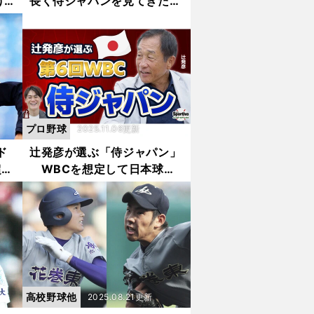
け
長く侍ジャパンを見てきた男
のク
村田善則が15年で積み上げた
勝つための思考
プロ野球
2025.11.06更新
ド
辻発彦が選ぶ「侍ジャパン」
超の
WBCを想定して日本球界
澤村
からは誰をメンバーに入れ
る？
高校野球他
2025.08.21更新