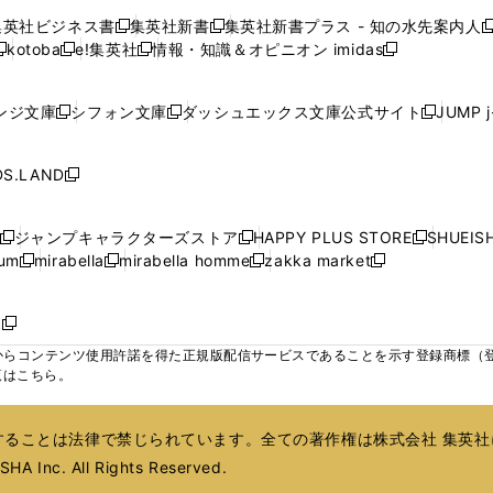
で
で
で
で
で
い
い
い
い
ン
ン
ン
集英社ビジネス書
集英社新書
集英社新書プラス - 知の水先案内人
開
開
開
開
開
新
新
新
ウ
ウ
ウ
ウ
ド
ド
ド
kotoba
e!集英社
情報・知識＆オピニオン imidas
く
く
く
く
く
新
し
新
し
新
ィ
ィ
ィ
ィ
ウ
ウ
ウ
し
し
い
し
い
し
ン
ン
ン
ン
で
で
で
い
い
ウ
い
ウ
い
ド
ド
ド
ド
ンジ文庫
シフォン文庫
ダッシュエックス文庫公式サイト
JUMP 
開
開
開
新
新
新
ウ
ウ
ィ
ウ
ィ
ウ
ウ
ウ
ウ
ウ
く
く
く
し
し
し
ィ
ィ
ン
ィ
ン
ィ
で
で
で
で
い
い
い
ン
ン
ド
ン
ド
ン
S.LAND
開
開
開
開
新
ウ
ウ
ウ
ド
ド
ウ
ド
ウ
ド
く
く
く
く
し
ィ
ィ
ィ
ウ
ウ
で
ウ
で
ウ
い
ン
ン
ン
ジャンプキャラクターズストア
HAPPY PLUS STORE
SHUEIS
で
で
開
で
開
で
新
新
新
ウ
ド
ド
ド
ium
mirabella
mirabella homme
zakka market
開
開
く
開
く
開
し
新
新
新
し
新
し
ィ
ウ
ウ
ウ
く
く
く
く
い
し
し
い
し
し
い
ン
で
で
で
ウ
い
い
ウ
い
い
ウ
ド
ボ
開
開
開
新
ィ
ウ
ウ
ィ
ウ
ウ
ィ
ウ
く
く
く
し
らコンテンツ使用許諾を得た正規版配信サービスであることを示す登録商標（登録番
ン
ィ
ィ
ン
ィ
ィ
ン
で
い
覧はこちら。
ド
ン
ン
ド
ン
ン
ド
開
ウ
ウ
ド
ド
ウ
ド
ド
ウ
く
ィ
で
ウ
ウ
で
ウ
ウ
で
ることは法律で禁じられています。全ての著作権は株式会社 集英社
ン
開
で
で
開
で
で
開
ド
HA Inc. All Rights Reserved.
く
開
開
く
開
開
く
ウ