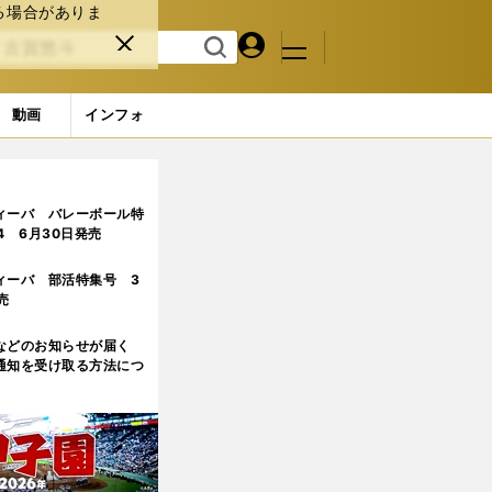
る場合がありま
マイペ
閉じ
検索
メニュ
ー
る
す
ジ
る
動画
インフォ
ィーバ バレーボール特
.4 6月30日発売
ィーバ 部活特集号 3
売
などのお知らせが届く
通知を受け取る方法につ