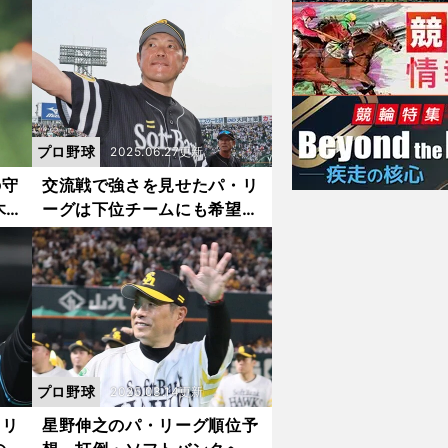
「獲るだけの価値がある」
プロ野球
2025.06.27更新
の守
交流戦で強さを見せたパ・リ
木
ーグは下位チームにも希望あ
人
り 高木豊が全チームの現状
と課題を分析した
プロ野球
2025.03.14更新
・リ
星野伸之のパ・リーグ順位予