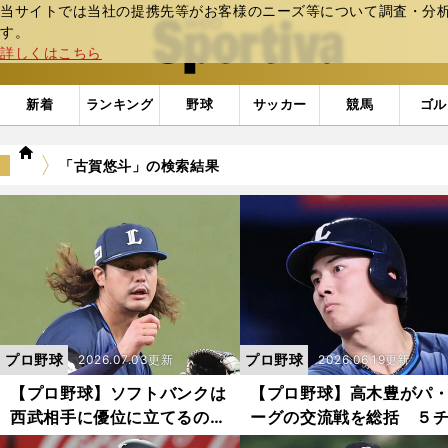
当サイトでは当社の提携先等がお客様のニーズ等について調査・分析し
web Sportiva (webスポルティーバ)
す。
詳しくはこちら
新着
ランキング
野球
サッカー
競馬
ゴル
we
「古賀悠斗」の検索結果
b
ス
ポ
ル
テ
ィ
ー
バ
プロ野球
プロ野球
2026.07.03更新
2026.06.19更新
【プロ野球】ソフトバンクは
【プロ野球】高木豊がパ
西武相手に優位に立てるの
ーグの交流戦を総括 ５
か 攝津正が"天敵"髙橋光成
ムが勝ち越したが、その