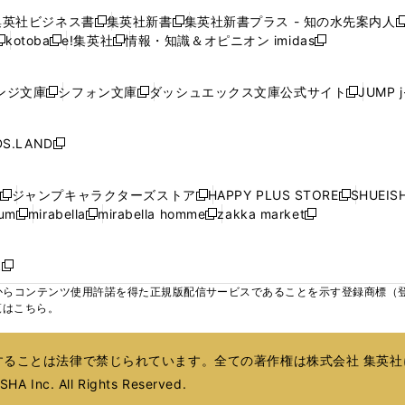
で
で
で
で
で
い
い
い
い
ン
ン
ン
集英社ビジネス書
集英社新書
集英社新書プラス - 知の水先案内人
開
開
開
開
開
新
新
新
ウ
ウ
ウ
ウ
ド
ド
ド
kotoba
e!集英社
情報・知識＆オピニオン imidas
く
く
く
く
く
新
し
新
し
新
ィ
ィ
ィ
ィ
ウ
ウ
ウ
し
し
い
し
い
し
ン
ン
ン
ン
で
で
で
い
い
ウ
い
ウ
い
ド
ド
ド
ド
ンジ文庫
シフォン文庫
ダッシュエックス文庫公式サイト
JUMP 
開
開
開
新
新
新
ウ
ウ
ィ
ウ
ィ
ウ
ウ
ウ
ウ
ウ
く
く
く
し
し
し
ィ
ィ
ン
ィ
ン
ィ
で
で
で
で
い
い
い
ン
ン
ド
ン
ド
ン
S.LAND
開
開
開
開
新
ウ
ウ
ウ
ド
ド
ウ
ド
ウ
ド
く
く
く
く
し
ィ
ィ
ィ
ウ
ウ
で
ウ
で
ウ
い
ン
ン
ン
ジャンプキャラクターズストア
HAPPY PLUS STORE
SHUEIS
で
で
開
で
開
で
新
新
新
ウ
ド
ド
ド
ium
mirabella
mirabella homme
zakka market
開
開
く
開
く
開
し
新
新
新
し
新
し
ィ
ウ
ウ
ウ
く
く
く
く
い
し
し
い
し
し
い
ン
で
で
で
ウ
い
い
ウ
い
い
ウ
ド
ボ
開
開
開
新
ィ
ウ
ウ
ィ
ウ
ウ
ィ
ウ
く
く
く
し
らコンテンツ使用許諾を得た正規版配信サービスであることを示す登録商標（登録番
ン
ィ
ィ
ン
ィ
ィ
ン
で
い
覧はこちら。
ド
ン
ン
ド
ン
ン
ド
開
ウ
ウ
ド
ド
ウ
ド
ド
ウ
く
ィ
で
ウ
ウ
で
ウ
ウ
で
ることは法律で禁じられています。全ての著作権は株式会社 集英社
ン
開
で
で
開
で
で
開
ド
HA Inc. All Rights Reserved.
く
開
開
く
開
開
く
ウ