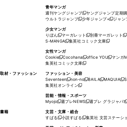
で
ウ
し
い
い
し
青年マンガ
開
で
い
ウ
ウ
い
週刊ヤングジャンプ
ヤングジャンプ定期
新
く
開
ウ
ィ
ィ
ウ
ウルトラジャンプ
少年ジャンプ+
ジャン
新
し
新
く
ィ
ン
ン
ィ
し
い
し
ン
ド
ド
ン
少女マンガ
い
ウ
い
ド
ウ
ウ
ド
りぼん
マーガレット
別冊マーガレット
新
新
新
ウ
ィ
ウ
ウ
で
で
ウ
S-MANGA
集英社コミック文庫
し
新
し
新
ィ
ン
ィ
で
開
開
で
い
し
い
し
ン
ド
ン
女性マンガ
開
く
く
開
ウ
い
ウ
い
ド
ウ
ド
Cookie
Cocohana
office YOU
マンガM
く
く
新
新
新
ィ
ウ
ィ
ウ
ウ
で
ウ
集英社コミック文庫
し
新
し
し
ン
ィ
ン
ィ
で
開
で
い
し
い
い
ド
ン
ド
ン
取材・ファッション
ファッション・美容
開
く
開
ウ
い
ウ
ウ
ウ
ド
ウ
ド
Seventeen
non-no
BAILA
MAQUIA
S
く
く
新
新
新
新
ィ
ウ
ィ
ィ
で
ウ
で
ウ
集英社オンライン
し
新
し
し
し
ン
ィ
ン
ン
開
で
開
で
い
し
い
い
い
ド
ン
ド
ド
芸能・情報・スポーツ
く
開
く
開
ウ
い
ウ
ウ
ウ
ウ
ド
ウ
ウ
Myojo
週プレNEWS
週プレ グラジャパ!
く
く
新
新
新
ィ
ウ
ィ
ィ
ィ
で
ウ
で
で
し
し
ン
ィ
ン
ン
ン
書籍
文芸・文庫・総合
開
で
開
開
い
い
ド
ン
ド
ド
ド
すばる
小説すばる
集英社 文芸ステーシ
く
開
く
く
新
新
ウ
ウ
ウ
ド
ウ
ウ
ウ
く
し
し
ィ
ィ