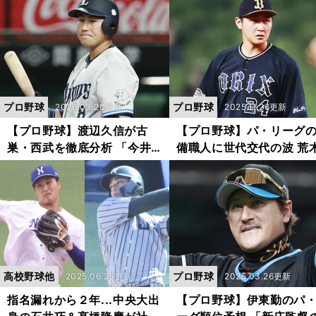
や警戒すべきバッターを挙げ
には差もある
た
プロ野球
プロ野球
2026.03.20更新
2025.11.26更新
【プロ野球】渡辺久信が古
【プロ野球】パ・リーグ
巣・西武を徹底分析 「今井
備職人に世代交代の波 荒
達也流出でも十分に戦える。
雅博が語るGG賞初受賞６
近年最高の戦力」
の舞台裏
高校野球他
プロ野球
2025.06.25更新
2025.03.26更新
指名漏れから２年...中央大出
【プロ野球】伊東勤のパ