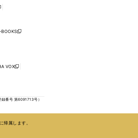
で
で
開
開
く
く
し
い
ウ
j-BOOKS
新
ィ
し
ン
い
ド
ウ
ウ
ィ
で
ン
HA VOX
開
新
ド
く
し
ウ
い
で
ウ
開
ィ
く
号 第6091713号）
ン
ド
ウ
で
に帰属します。
開
く