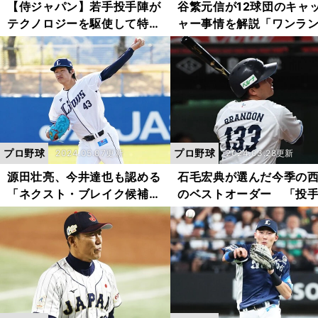
【侍ジャパン】若手投手陣が
谷繁元信が12球団のキャ
テクノロジーを駆使して特訓
ャー事情を解説「ワンラ
中 プレミア12連覇へカギは
レベルが上がった」と注
高めのストレート
る捕手は？
プロ野球
プロ野球
2024.05.07更新
2024.03.28更新
源田壮亮、今井達也も認める
石毛宏典が選んだ今季の
「ネクスト・ブレイク候補」
のベストオーダー 「投
西武・羽田慎之介が語るプロ
国」との前評判も「点を
３年目の今
ないと」