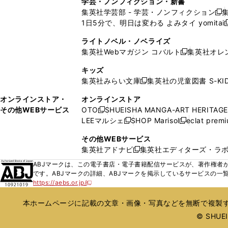
学芸・ノンフィクション・新書
で
ウ
で
で
で
い
い
ン
ン
集英社学芸部 - 学芸・ノンフィクション
開
で
開
開
開
新
ウ
ウ
ド
ド
1日5分で、明日は変わる よみタイ yomitai
く
開
く
く
く
し
新
ィ
ィ
ウ
ウ
く
い
ン
ン
ライトノベル・ノベライズ
で
で
ウ
ド
ド
集英社Webマガジン コバルト
集英社オレ
開
開
新
ィ
ウ
ウ
く
く
し
ン
キッズ
で
で
い
ド
集英社みらい文庫
集英社の児童図書 S-KID
開
開
新
ウ
ウ
く
く
し
ィ
オンラインストア・
オンラインストア
で
い
ン
その他WEBサービス
OTO
SHUEISHA MANGA-ART HERITAGE
開
新
ウ
ド
LEEマルシェ
SHOP Marisol
eclat prem
く
し
新
新
ィ
ウ
い
し
し
ン
その他WEBサービス
で
ウ
い
い
ド
集英社アドナビ
集英社エディターズ・ラ
開
新
ィ
ウ
ウ
ウ
く
し
ABJマークは、この電子書店・電子書籍配信サービスが、著作権者か
ン
ィ
ィ
で
い
です。ABJマークの詳細、ABJマークを掲示しているサービスの一
ド
ン
ン
開
https://aebs.or.jp/
ウ
新
ウ
ド
ド
く
し
ィ
で
ウ
ウ
い
本ホームページに記載の文章・画像・写真などを無断で複製す
ン
開
で
で
ウ
ド
© SHUEIS
ィ
く
開
開
ン
ウ