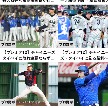
身の石井巧＆髙橋隆慶が社会
ーグ順位予想 「新庄監督
人で成長し、ドラフト戦線に
日本ハムは明らかに野球
急浮上
わってきた」
プロ野球
プロ野球
2024.11.25更新
2024.11.24更新
【プレミア12】チャイニーズ
【プレミア12】チャイニ
タイペイに敗れ連覇ならず
ズ・タイペイに見る勝利
井端ジャパンの選手たちが語
執念 井端ジャパンは課題
った大会から得たもの
胸に決勝へ
プロ野球
プロ野球
2024.11.01更新
2024.06.26更新