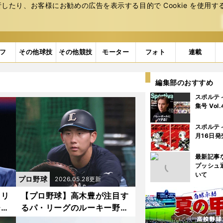
たり、お客様にお勧めの広告を表⽰する⽬的で Cookie を使⽤す
フ
その他球技
その他競技
モーター
フォト
連載
編集部のおすすめ
スポルテ
集号 Vol
スポルテ
月16日発
最新記事
プッシュ
いて
プロ野球
2026.05.28更新
・リ
【プロ野球】高木豊が注目す
チー
るパ・リーグのルーキー野
状態
手 西武のドラフト１位は