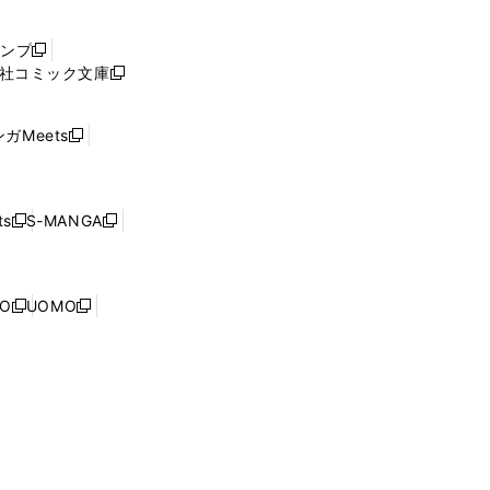
い
ウ
ャンプ
新
ィ
社コミック文庫
し
新
ン
い
し
ド
ウ
い
ウ
ガMeets
新
ィ
ウ
で
し
ン
ィ
開
い
ド
ン
く
ウ
ウ
ド
s
S-MANGA
新
新
ィ
で
ウ
し
し
ン
開
で
い
い
ド
く
開
ウ
ウ
ウ
NO
UOMO
く
新
新
ィ
ィ
で
し
し
ン
ン
開
い
い
ド
ド
く
ウ
ウ
ウ
ウ
ィ
ィ
で
で
ン
ン
開
開
ド
ド
く
く
ウ
ウ