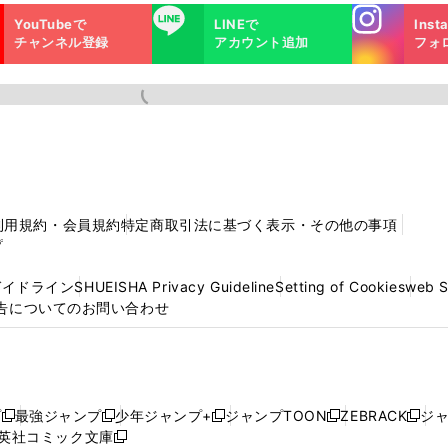
Instagra
LINE
YouTubeで
LINEで
Inst
m
チャンネル登録
アカウント追加
フォ
利用規約・会員規約
特定商取引法に基づく表示・その他の事項
プ
ガイドライン
SHUEISHA Privacy Guideline
Setting of Cookies
web 
告についてのお問い合わせ
プ
最強ジャンプ
少年ジャンプ+
ジャンプTOON
ZEBRACK
ジ
新
新
新
新
新
英社コミック文庫
し
新
し
し
し
し