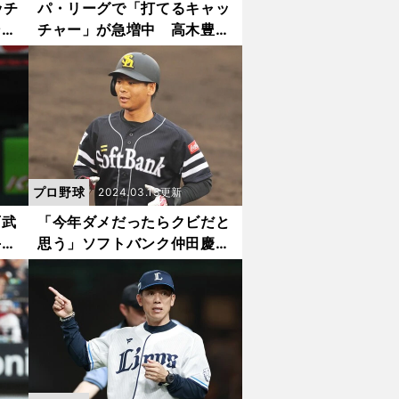
ッチ
パ・リーグで「打てるキャッ
ンク
チャー」が急増中 高木豊か
目す
ら見た好調の要因は？
プロ野球
2024.03.13更新
西武
「今年ダメだったらクビだと
手王
思う」ソフトバンク仲田慶介
取ら
が語る「育成と支配下のリア
ル格差」