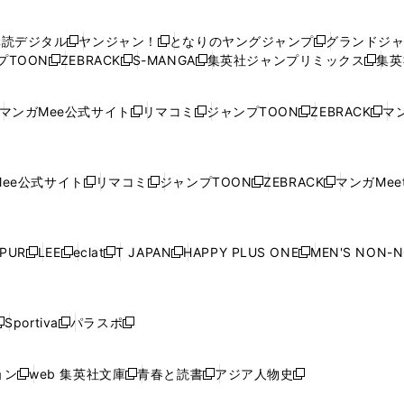
い
い
し
い
い
い
ウ
ウ
い
ウ
ウ
ウ
購読デジタル
ヤンジャン！
となりのヤングジャンプ
グランドジ
新
新
新
ィ
ィ
ウ
ィ
ィ
ィ
プTOON
ZEBRACK
S-MANGA
集英社ジャンプリミックス
集英
新
し
新
し
新
し
新
ン
ン
ィ
ン
ン
ン
し
い
し
い
し
い
し
ド
ド
ン
ド
ド
ド
い
ウ
い
ウ
い
ウ
い
ウ
ウ
ド
ウ
ウ
ウ
マンガMee公式サイト
リマコミ
ジャンプTOON
ZEBRACK
マン
新
新
新
新
ウ
ィ
ウ
ィ
ウ
ィ
ウ
で
で
ウ
で
で
で
し
し
し
し
し
ィ
ン
ィ
ン
ィ
ン
ィ
開
開
で
開
開
開
い
い
い
い
い
ン
ド
ン
ド
ン
ド
ン
く
く
開
く
く
く
ウ
ウ
ウ
ウ
ウ
ド
ウ
ド
ウ
ド
ウ
ド
ee公式サイト
リマコミ
ジャンプTOON
ZEBRACK
マンガMeet
く
新
新
新
新
ィ
ィ
ィ
ィ
ィ
ウ
で
ウ
で
ウ
で
ウ
し
し
し
し
ン
ン
ン
ン
ン
で
開
で
開
で
開
で
い
い
い
い
ド
ド
ド
ド
ド
開
く
開
く
開
く
開
ウ
ウ
ウ
ウ
ウ
ウ
ウ
ウ
ウ
PUR
LEE
eclat
T JAPAN
HAPPY PLUS ONE
MEN'S NON-
く
く
く
く
新
新
新
新
新
ィ
ィ
ィ
ィ
で
で
で
で
で
し
し
し
し
し
ン
ン
ン
ン
開
開
開
開
開
い
い
い
い
い
ド
ド
ド
ド
く
く
く
く
く
ウ
ウ
ウ
ウ
ウ
ウ
ウ
ウ
ウ
Sportiva
パラスポ
新
新
ィ
ィ
ィ
ィ
ィ
で
で
で
で
し
し
し
ン
ン
ン
ン
ン
開
開
開
開
い
い
い
ド
ド
ド
ド
ド
ョン
web 集英社文庫
青春と読書
アジア人物史
く
く
く
く
新
新
新
新
ウ
ウ
ウ
ウ
ウ
ウ
ウ
ウ
し
し
し
し
ィ
ィ
ィ