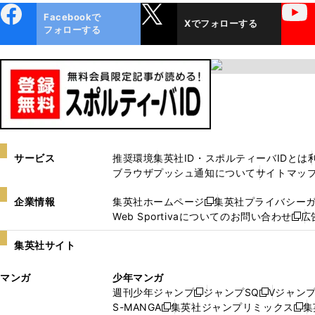
ebo
X
YouTube
Facebookで
Xでフォローする
ok
フォローする
サービス
推奨環境
集英社ID・スポルティーバIDとは
ブラウザプッシュ通知について
サイトマッ
企業情報
集英社ホームページ
集英社プライバシー
新
Web Sportivaについてのお問い合わせ
広
し
新
い
し
集英社サイト
ウ
い
ィ
ウ
マンガ
少年マンガ
ン
ィ
週刊少年ジャンプ
ジャンプSQ
Vジャン
ド
ン
新
新
S-MANGA
集英社ジャンプリミックス
集
ウ
ド
新
し
し
新