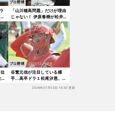
プロ野球
2023.06.13更新
ラ
「山川穂高問題」だけが理由
紅林
じゃない！ 伊原春樹が松井
説
稼頭央新監督の西武が苦戦し
ている理由を分析
プロ野球
2023.03.29更新
順位
谷繁元信が注目している捕
左腕
手...高卒ドラ１松尾汐恩、移
森
籍の森友哉、捕手専念の坂倉
2026年07月03日 16:30 更新
でき
将吾はどうか？ 打てる捕手
は「スーパーキャッチャー」