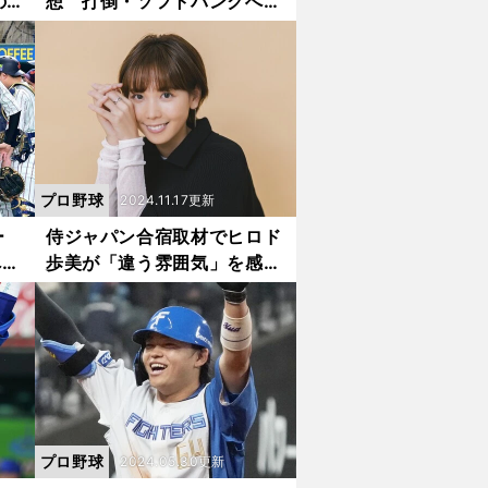
の
想 打倒・ソフトバンクへ上
が変
位に進出しそうなチーム、心
配が多いチームは？
プロ野球
2024.11.17更新
ー
侍ジャパン合宿取材でヒロド
への
歩美が「違う雰囲気」を感じ
を
た「将来の大黒柱」とは
プロ野球
2024.05.30更新