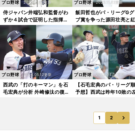
プロ野球
プロ野球
2023.11.30更新
2023.11.22更新
侍ジャパン井端弘和監督がわ
飯田哲也がパ・リーグGグ
ずか４試合で証明した指揮官
ブ賞を争った源田壮亮と
としての才 選手起用、ゲー
弘太郎の「１票差」を解
ムプラン、采配が見事だった
プロ野球
プロ野球
2023.05.12更新
2023.04.01更新
西武の「打のキーマン」を石
【石毛宏典のパ・リーグ
毛宏典が分析 外崎修汰の復
予想】西武は昨年10敗の
活の理由、「１番固定」に期
に期待 オリックス移籍の
待の愛斗に足りない部分も語
友哉は「捕手として成長
った
るチャンス」
次
1
2
のページへ