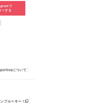
agramで
ローする
Sportivaについて
ャンプルーキー！
新
し