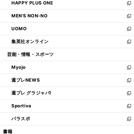
HAPPY PLUS ONE
く
で
ド
ィ
い
新
開
ウ
ン
ウ
し
MEN'S NON-NO
く
で
ド
ィ
い
新
開
ウ
ン
ウ
し
UOMO
く
で
ド
ィ
い
新
開
ウ
ン
ウ
し
集英社オンライン
く
で
ド
ィ
い
新
開
ウ
ン
ウ
し
芸能・情報・スポーツ
く
で
ド
ィ
い
開
ウ
ン
ウ
Myojo
く
で
ド
ィ
新
開
ウ
ン
し
週プレNEWS
く
で
ド
い
新
開
ウ
ウ
し
週プレ グラジャパ!
く
で
ィ
い
新
開
ン
ウ
し
Sportiva
く
ド
ィ
い
新
ウ
ン
ウ
し
パラスポ
で
ド
ィ
い
新
開
ウ
ン
ウ
し
書籍
く
で
ド
ィ
い