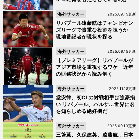
海外サッカー
2025.09.15更新
リバプール遠藤航はチャンピオン
ズリーグで貴重な役割を担うか
現地番記者が現状を探る
海外サッカー
2025.09.15更新
【プレミアリーグ】リバプールが
アジア市場を重視するワケ 近年
の財務状況から読み解く
海外サッカー
2025.11.18更新
堂安律、初CLの対戦相手は強豪揃
い リバプール、バルサ...世界に名
を知らしめる絶好機だ
海外サッカー
2025.09.13更新
三笘薫、久保建英、遠藤航...日本