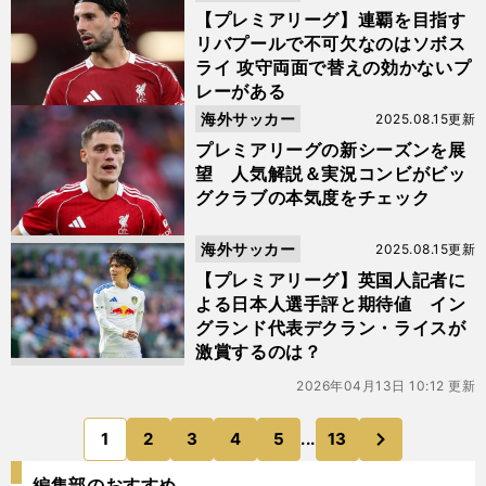
【プレミアリーグ】連覇を目指す
リバプールで不可欠なのはソボス
ライ 攻守両面で替えの効かないプ
レーがある
海外サッカー
2025.08.15更新
プレミアリーグの新シーズンを展
望 人気解説＆実況コンビがビッ
グクラブの本気度をチェック
海外サッカー
2025.08.15更新
【プレミアリーグ】英国人記者に
よる日本人選手評と期待値 イン
グランド代表デクラン・ライスが
激賞するのは？
2026年04月13日 10:12 更新
次
1
2
3
4
5
...
13
のページへ
編集部のおすすめ