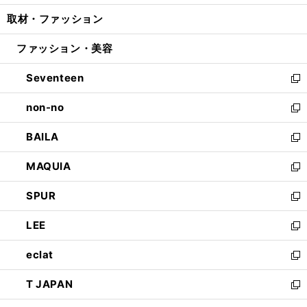
開
ウ
ン
ウ
し
取材・ファッション
く
で
ド
ィ
い
開
ウ
ン
ウ
ファッション・美容
く
で
ド
ィ
開
ウ
ン
Seventeen
く
で
ド
新
開
ウ
し
non-no
く
で
い
新
開
ウ
し
BAILA
く
ィ
い
新
ン
ウ
し
MAQUIA
ド
ィ
い
新
ウ
ン
ウ
し
SPUR
で
ド
ィ
い
新
開
ウ
ン
ウ
し
LEE
く
で
ド
ィ
い
新
開
ウ
ン
ウ
し
eclat
く
で
ド
ィ
い
新
開
ウ
ン
ウ
し
T JAPAN
く
で
ド
ィ
い
新
開
ウ
ン
ウ
し