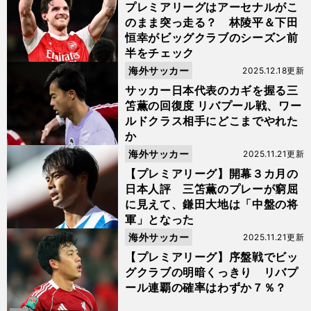
プレミアリーグはアーセナルがこ
のまま突っ走る？ 林陵平＆下田
恒幸がビッグクラブのシーズン前
半をチェック
海外サッカー
2025.12.18更新
サッカー日本代表のカギを握る三
笘薫の回復度 リバプール戦、ワー
ルドクラス相手にどこまでやれた
か
海外サッカー
2025.11.21更新
【プレミアリーグ】開幕３カ月の
日本人評 三笘薫のプレーが窮屈
に見えて、鎌田大地は「中盤の将
軍」となった
海外サッカー
2025.11.21更新
【プレミアリーグ】序盤戦でビッ
グクラブの明暗くっきり リバプ
ール連覇の確率はわずか７％？