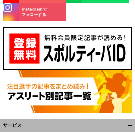
stagra
Instagramで
m
フォローする
サービス
開
く/