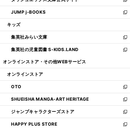
ド
ィ
い
新
ウ
ン
ウ
し
JUMP j-BOOKS
で
ド
ィ
い
新
開
ウ
ン
ウ
し
キッズ
く
で
ド
ィ
い
開
ウ
ン
ウ
集英社みらい文庫
く
で
ド
ィ
新
開
ウ
ン
し
集英社の児童図書 S-KIDS.LAND
く
で
ド
い
新
開
ウ
ウ
し
オンラインストア・
その他WEBサービス
く
で
ィ
い
開
ン
ウ
オンラインストア
く
ド
ィ
ウ
ン
OTO
で
ド
新
開
ウ
し
SHUEISHA MANGA-ART HERITAGE
く
で
い
新
開
ウ
し
ジャンプキャラクターズストア
く
ィ
い
新
ン
ウ
し
HAPPY PLUS STORE
ド
ィ
い
新