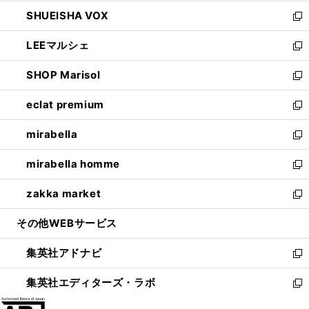
ウ
ン
ウ
し
SHUEISHA VOX
で
ド
ィ
い
新
開
ウ
ン
ウ
し
LEEマルシェ
く
で
ド
ィ
い
新
開
ウ
ン
ウ
し
SHOP Marisol
く
で
ド
ィ
い
新
開
ウ
ン
ウ
し
eclat premium
く
で
ド
ィ
い
新
開
ウ
ン
ウ
し
mirabella
く
で
ド
ィ
い
新
開
ウ
ン
ウ
し
mirabella homme
く
で
ド
ィ
い
新
開
ウ
ン
ウ
し
zakka market
く
で
ド
ィ
い
新
開
ウ
ン
ウ
し
その他WEBサービス
く
で
ド
ィ
い
開
ウ
ン
ウ
集英社アドナビ
く
で
ド
ィ
新
開
ウ
ン
し
集英社エディターズ・ラボ
く
で
ド
い
新
開
ウ
ウ
し