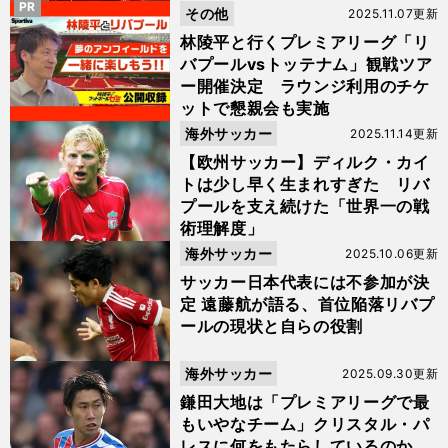
PR
その他
2025.11.07更新
林陵平と行くプレミアリーグ「リ
バプールvsトッテナム」観戦ツア
ー開催決定 ラウンジ利用のチケ
ットで懇親会も実施
海外サッカー
2025.11.14更新
【欧州サッカー】ディルク・カイ
トは少し早く生まれすぎた リバ
プールを支え続けた「世界一の戦
術理解度」
海外サッカー
2025.10.06更新
サッカー日本代表には不参加が決
定 遠藤航が語る、首位陥落リバプ
ールの現状と自らの役割
海外サッカー
2025.09.30更新
鎌田大地は「プレミアリーグで最
もいやなチーム」クリスタル・パ
レスに何をもたらしているのか