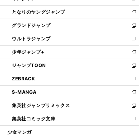
新
開
ン
ウ
し
となりのヤングジャンプ
く
ド
ィ
い
新
ウ
ン
ウ
し
グランドジャンプ
で
ド
ィ
い
新
開
ウ
ン
ウ
し
ウルトラジャンプ
く
で
ド
ィ
い
新
開
ウ
ン
ウ
し
少年ジャンプ+
く
で
ド
ィ
い
新
開
ウ
ン
ウ
し
ジャンプTOON
く
で
ド
ィ
い
新
開
ウ
ン
ウ
し
ZEBRACK
く
で
ド
ィ
い
新
開
ウ
ン
ウ
し
S-MANGA
く
で
ド
ィ
い
新
開
ウ
ン
ウ
し
集英社ジャンプリミックス
く
で
ド
ィ
い
新
開
ウ
ン
ウ
し
集英社コミック文庫
く
で
ド
ィ
い
新
開
ウ
ン
ウ
し
少女マンガ
く
で
ド
ィ
い
開