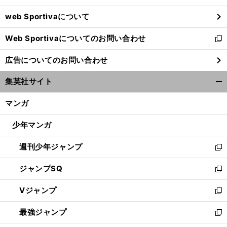
ウ
web Sportivaについて
で
開
Web Sportivaについてのお問い合わせ
く
新
し
広告についてのお問い合わせ
い
ウ
集英社サイト
ィ
開
ン
く/
マンガ
ド
閉
ウ
じ
少年マンガ
で
る
開
週刊少年ジャンプ
く
新
し
ジャンプSQ
い
新
ウ
し
Vジャンプ
ィ
い
新
ン
ウ
し
最強ジャンプ
ド
ィ
い
新
ウ
ン
ウ
し