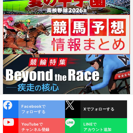
cebo
X
Facebookで
Xでフォローする
ok
フォローする
uTube
LINE
YouTubeで
LINEで
チャンネル登録
アカウント追加