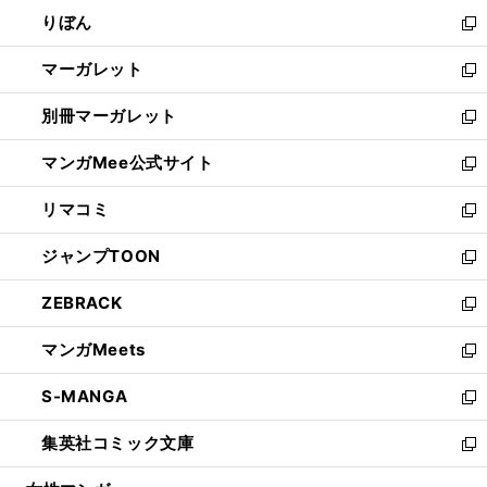
ウ
ン
ウ
りぼん
く
で
ド
ィ
新
開
ウ
ン
し
マーガレット
く
で
ド
い
新
開
ウ
ウ
し
別冊マーガレット
く
で
ィ
い
新
開
ン
ウ
し
マンガMee公式サイト
く
ド
ィ
い
新
ウ
ン
ウ
し
リマコミ
で
ド
ィ
い
新
開
ウ
ン
ウ
し
ジャンプTOON
く
で
ド
ィ
い
新
開
ウ
ン
ウ
し
ZEBRACK
く
で
ド
ィ
い
新
開
ウ
ン
ウ
し
マンガMeets
く
で
ド
ィ
い
新
開
ウ
ン
ウ
し
S-MANGA
く
で
ド
ィ
い
新
開
ウ
ン
ウ
し
集英社コミック文庫
く
で
ド
ィ
い
新
開
ウ
ン
ウ
し