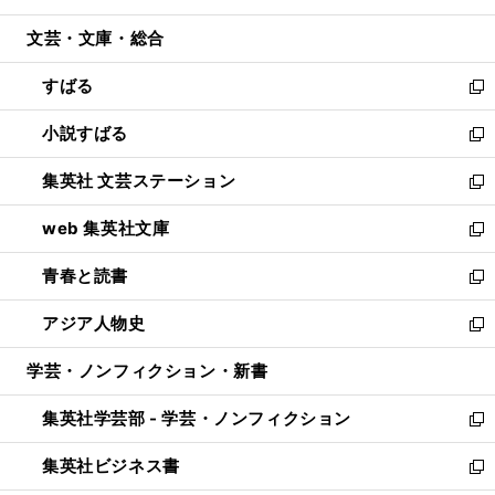
開
ウ
ン
ウ
文芸・文庫・総合
く
で
ド
ィ
開
ウ
ン
すばる
く
で
ド
新
開
ウ
し
小説すばる
く
で
い
新
開
ウ
し
集英社 文芸ステーション
く
ィ
い
新
ン
ウ
し
web 集英社文庫
ド
ィ
い
新
ウ
ン
ウ
し
青春と読書
で
ド
ィ
い
新
開
ウ
ン
ウ
し
アジア人物史
く
で
ド
ィ
い
新
開
ウ
ン
ウ
し
学芸・ノンフィクション・新書
く
で
ド
ィ
い
開
ウ
ン
ウ
集英社学芸部 - 学芸・ノンフィクション
く
で
ド
ィ
新
開
ウ
ン
し
集英社ビジネス書
く
で
ド
い
新
開
ウ
ウ
し