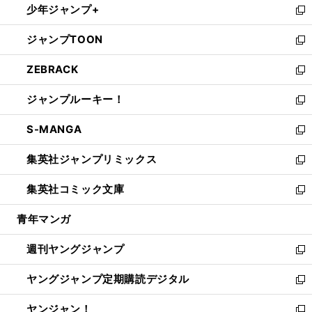
少年ジャンプ+
で
ド
ィ
い
新
開
ウ
ン
ウ
し
ジャンプTOON
く
で
ド
ィ
い
新
開
ウ
ン
ウ
し
ZEBRACK
く
で
ド
ィ
い
新
開
ウ
ン
ウ
し
ジャンプルーキー！
く
で
ド
ィ
い
新
開
ウ
ン
ウ
し
S-MANGA
く
で
ド
ィ
い
新
開
ウ
ン
ウ
し
集英社ジャンプリミックス
く
で
ド
ィ
い
新
開
ウ
ン
ウ
し
集英社コミック文庫
く
で
ド
ィ
い
新
開
ウ
ン
ウ
し
青年マンガ
く
で
ド
ィ
い
開
ウ
ン
ウ
週刊ヤングジャンプ
く
で
ド
ィ
新
開
ウ
ン
し
ヤングジャンプ定期購読デジタル
く
で
ド
い
新
開
ウ
ウ
し
ヤンジャン！
く
で
ィ
い