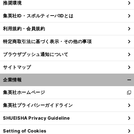
推奨環境
閉
じ
集英社ID・スポルティーバIDとは
る
利用規約・会員規約
特定商取引法に基づく表示・その他の事項
ブラウザプッシュ通知について
サイトマップ
企業情報
開
く/
集英社ホームページ
新
閉
し
じ
集英社プライバシーガイドライン
い
る
ウ
SHUEISHA Privacy Guideline
ィ
ン
Setting of Cookies
ド