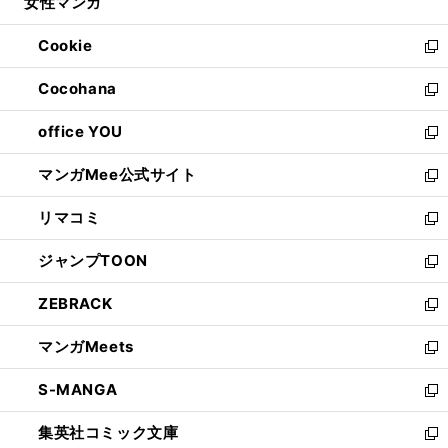
女性マンガ
く
で
ド
ィ
い
開
ウ
ン
ウ
Cookie
く
で
ド
ィ
新
開
ウ
ン
し
Cocohana
く
で
ド
い
新
開
ウ
ウ
し
office YOU
く
で
ィ
い
新
開
ン
ウ
し
マンガMee公式サイト
く
ド
ィ
い
新
ウ
ン
ウ
し
リマコミ
で
ド
ィ
い
新
開
ウ
ン
ウ
し
ジャンプTOON
く
で
ド
ィ
い
新
開
ウ
ン
ウ
し
ZEBRACK
く
で
ド
ィ
い
新
開
ウ
ン
ウ
し
マンガMeets
く
で
ド
ィ
い
新
開
ウ
ン
ウ
し
S-MANGA
く
で
ド
ィ
い
新
開
ウ
ン
ウ
し
集英社コミック文庫
く
で
ド
ィ
い
新