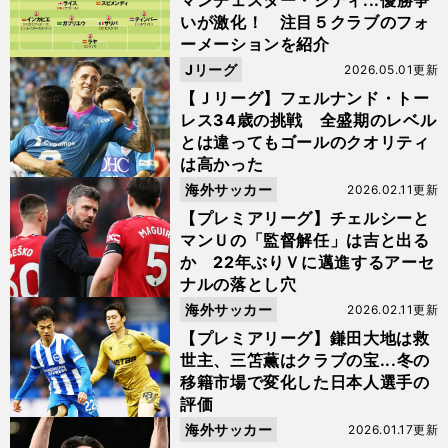
マンチェスター・シティ...優勝争
いが激化！ 注目５クラブのフォ
ーメーションを紹介
Jリーグ
2026.05.01更新
【Ｊリーグ】フェルナンド・トー
レス34歳の挑戦 全盛期のレベル
とは違ってもゴールのクオリティ
は高かった
海外サッカー
2026.02.11更新
【プレミアリーグ】チェルシーと
マンＵの「監督解任」は吉と出る
か 22年ぶりＶに邁進するアーセ
ナルの落とし穴
海外サッカー
2026.02.11更新
【プレミアリーグ】鎌田大地は救
世主、三笘薫はクラブの宝...冬の
移籍市場で変化した日本人選手の
評価
海外サッカー
2026.01.17更新