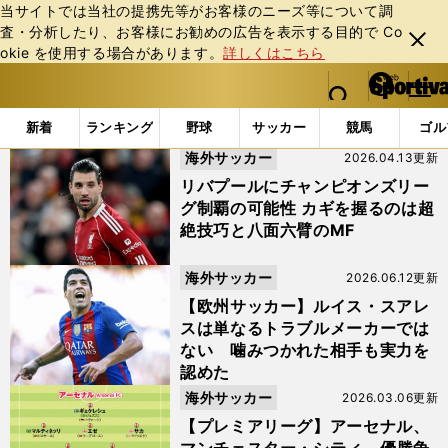
当サイトでは当社の提携先等がお客様のニーズ等について調
査・分析したり、お客様にお勧めの広告を表⽰する⽬的で Co
閉じ
okie を使⽤する場合があります。
詳しくはこちら
る
マイペ
web Sportiva (webスポルティーバ)
検索
メニュ
we
ー
「#リバプール」の最新ニュース・ 情報
b
ジ
新着
ランキング
野球
サッカー
競馬
ゴル
ス
海外サッカー
2026.04.13更新
ポ
ル
リバプールにチャンピオンズリー
テ
グ制覇の可能性 カギを握るのは超
ィ
絶技巧と八面六臂のMF
ー
バ
海外サッカー
2026.06.12更新
【欧州サッカー】ルイス・スアレ
スは単なるトラブルメーカーでは
ない 噛みつかれた相手も実力を
認めた
海外サッカー
2026.03.06更新
【プレミアリーグ】アーセナル、