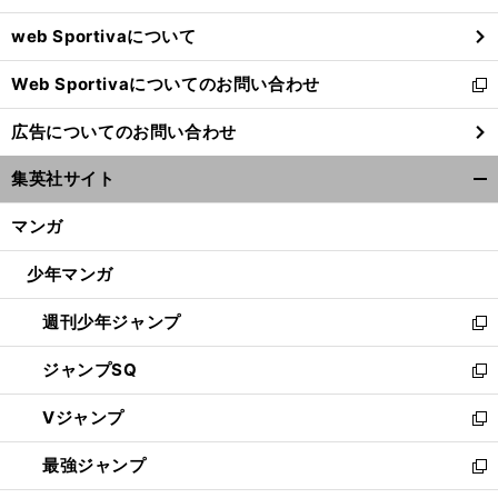
ウ
web Sportivaについて
で
開
Web Sportivaについてのお問い合わせ
く
新
し
広告についてのお問い合わせ
い
ウ
集英社サイト
ィ
開
ン
く/
マンガ
ド
閉
ウ
じ
少年マンガ
で
る
開
週刊少年ジャンプ
く
新
し
ジャンプSQ
い
新
ウ
し
Vジャンプ
ィ
い
新
ン
ウ
し
最強ジャンプ
ド
ィ
い
新
ウ
ン
ウ
し