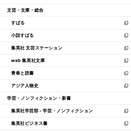
開
ウ
ン
ウ
文芸・文庫・総合
く
で
ド
ィ
開
ウ
ン
すばる
く
で
ド
新
開
ウ
し
小説すばる
く
で
い
新
開
ウ
し
集英社 文芸ステーション
く
ィ
い
新
ン
ウ
し
web 集英社文庫
ド
ィ
い
新
ウ
ン
ウ
し
青春と読書
で
ド
ィ
い
新
開
ウ
ン
ウ
し
アジア人物史
く
で
ド
ィ
い
新
開
ウ
ン
ウ
し
学芸・ノンフィクション・新書
く
で
ド
ィ
い
開
ウ
ン
ウ
集英社学芸部 - 学芸・ノンフィクション
く
で
ド
ィ
新
開
ウ
ン
し
集英社ビジネス書
く
で
ド
い
新
開
ウ
ウ
し