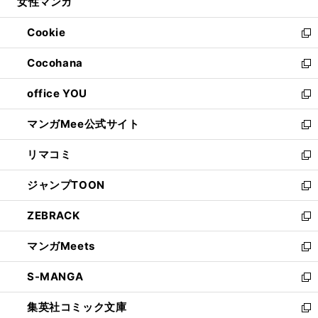
女性マンガ
く
で
ド
ィ
い
開
ウ
ン
ウ
Cookie
く
で
ド
ィ
新
開
ウ
ン
し
Cocohana
く
で
ド
い
新
開
ウ
ウ
し
office YOU
く
で
ィ
い
新
開
ン
ウ
し
マンガMee公式サイト
く
ド
ィ
い
新
ウ
ン
ウ
し
リマコミ
で
ド
ィ
い
新
開
ウ
ン
ウ
し
ジャンプTOON
く
で
ド
ィ
い
新
開
ウ
ン
ウ
し
ZEBRACK
く
で
ド
ィ
い
新
開
ウ
ン
ウ
し
マンガMeets
く
で
ド
ィ
い
新
開
ウ
ン
ウ
し
S-MANGA
く
で
ド
ィ
い
新
開
ウ
ン
ウ
し
集英社コミック文庫
く
で
ド
ィ
い
新