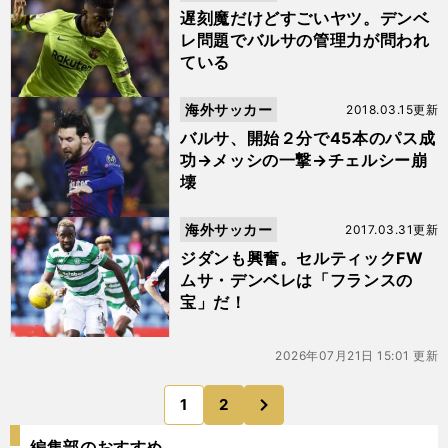
遅刻魔だけどすごいヤツ。デンベ
レ問題でバルサの管理力が問われ
ている
海外サッカー
2018.03.15更新
バルサ、開始２分で45本のパス成
功→メッシの一撃→チェルシー崩
壊
海外サッカー
2017.03.31更新
ジダンも興奮。セルティックFW
ムサ・デンベレは「フランスの
宝」だ！
2026年07月21日 15:01 更新
次
1
2
のページへ
編集部のおすすめ