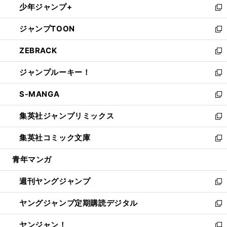
少年ジャンプ+
で
ド
ィ
い
新
開
ウ
ン
ウ
し
ジャンプTOON
く
で
ド
ィ
い
新
開
ウ
ン
ウ
し
ZEBRACK
く
で
ド
ィ
い
新
開
ウ
ン
ウ
し
ジャンプルーキー！
く
で
ド
ィ
い
新
開
ウ
ン
ウ
し
S-MANGA
く
で
ド
ィ
い
新
開
ウ
ン
ウ
し
集英社ジャンプリミックス
く
で
ド
ィ
い
新
開
ウ
ン
ウ
し
集英社コミック文庫
く
で
ド
ィ
い
新
開
ウ
ン
ウ
し
青年マンガ
く
で
ド
ィ
い
開
ウ
ン
ウ
週刊ヤングジャンプ
く
で
ド
ィ
新
開
ウ
ン
し
ヤングジャンプ定期購読デジタル
く
で
ド
い
新
開
ウ
ウ
し
ヤンジャン！
く
で
ィ
い