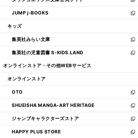
ド
ィ
い
新
ウ
ン
ウ
し
JUMP j-BOOKS
で
ド
ィ
い
新
開
ウ
ン
ウ
し
キッズ
く
で
ド
ィ
い
開
ウ
ン
ウ
集英社みらい文庫
く
で
ド
ィ
新
開
ウ
ン
し
集英社の児童図書 S-KIDS.LAND
く
で
ド
い
新
開
ウ
ウ
し
オンラインストア・
その他WEBサービス
く
で
ィ
い
開
ン
ウ
オンラインストア
く
ド
ィ
ウ
ン
OTO
で
ド
新
開
ウ
し
SHUEISHA MANGA-ART HERITAGE
く
で
い
新
開
ウ
し
ジャンプキャラクターズストア
く
ィ
い
新
ン
ウ
し
HAPPY PLUS STORE
ド
ィ
い
新