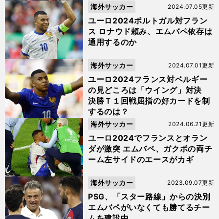
海外サッカー
2024.07.05更新
ユーロ2024ポルトガル対フラン
ス ロナウド頼み、エムバペ依存は
通用するのか
海外サッカー
2024.07.01更新
ユーロ2024フランス対ベルギー
の見どころは「ウイング」対決
決勝Ｔ１回戦屈指の好カードを制
するのは？
海外サッカー
2024.06.21更新
ユーロ2024でフランスとオラン
ダが激突 エムバペ、ガクポの両チ
ーム左サイドのエースがカギ
海外サッカー
2023.09.07更新
PSG、「スター路線」からの決別
エムバペがいなくても勝てるチー
ムを建設中