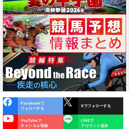
cebo
X
Facebookで
Xでフォローする
ok
フォローする
uTube
LINE
YouTubeで
LINEで
チャンネル登録
アカウント追加