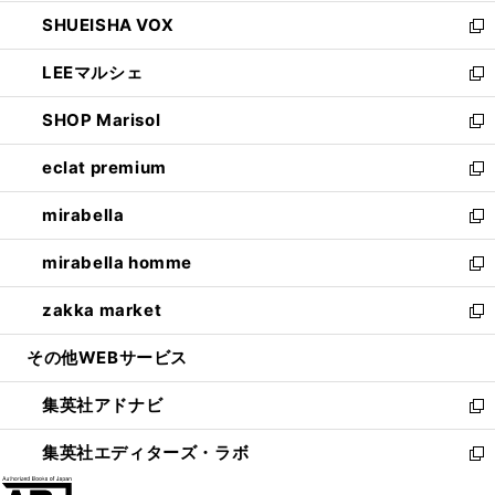
ウ
ン
ウ
し
SHUEISHA VOX
で
ド
ィ
い
新
開
ウ
ン
ウ
し
LEEマルシェ
く
で
ド
ィ
い
新
開
ウ
ン
ウ
し
SHOP Marisol
く
で
ド
ィ
い
新
開
ウ
ン
ウ
し
eclat premium
く
で
ド
ィ
い
新
開
ウ
ン
ウ
し
mirabella
く
で
ド
ィ
い
新
開
ウ
ン
ウ
し
mirabella homme
く
で
ド
ィ
い
新
開
ウ
ン
ウ
し
zakka market
く
で
ド
ィ
い
新
開
ウ
ン
ウ
し
その他WEBサービス
く
で
ド
ィ
い
開
ウ
ン
ウ
集英社アドナビ
く
で
ド
ィ
新
開
ウ
ン
し
集英社エディターズ・ラボ
く
で
ド
い
新
開
ウ
ウ
し