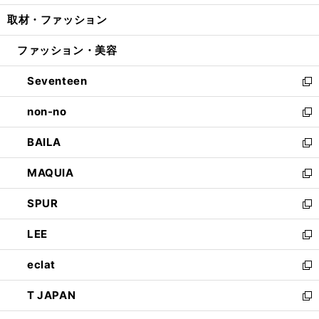
開
ウ
ン
ウ
し
取材・ファッション
く
で
ド
ィ
い
開
ウ
ン
ウ
ファッション・美容
く
で
ド
ィ
開
ウ
ン
Seventeen
く
で
ド
新
開
ウ
し
non-no
く
で
い
新
開
ウ
し
BAILA
く
ィ
い
新
ン
ウ
し
MAQUIA
ド
ィ
い
新
ウ
ン
ウ
し
SPUR
で
ド
ィ
い
新
開
ウ
ン
ウ
し
LEE
く
で
ド
ィ
い
新
開
ウ
ン
ウ
し
eclat
く
で
ド
ィ
い
新
開
ウ
ン
ウ
し
T JAPAN
く
で
ド
ィ
い
新
開
ウ
ン
ウ
し