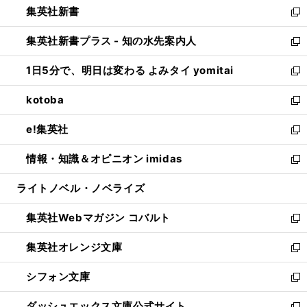
集英社新書
く
で
ィ
い
新
開
ン
ウ
し
集英社新書プラス - 知の水先案内人
く
ド
ィ
い
新
ウ
ン
ウ
し
1日5分で、明日は変わる よみタイ yomitai
で
ド
ィ
い
新
開
ウ
ン
ウ
し
kotoba
く
で
ド
ィ
い
新
開
ウ
ン
ウ
し
e!集英社
く
で
ド
ィ
い
新
開
ウ
ン
ウ
し
情報・知識＆オピニオン imidas
く
で
ド
ィ
い
新
開
ウ
ン
ウ
し
ライトノベル・ノベライズ
く
で
ド
ィ
い
開
ウ
ン
ウ
集英社Webマガジン コバルト
く
で
ド
ィ
新
開
ウ
ン
し
集英社オレンジ文庫
く
で
ド
い
新
開
ウ
ウ
し
シフォン文庫
く
で
ィ
い
新
開
ン
ウ
し
ダッシュエックス文庫公式サイト
く