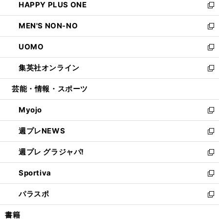
HAPPY PLUS ONE
く
で
ド
ィ
い
新
開
ウ
ン
ウ
し
MEN'S NON-NO
く
で
ド
ィ
い
新
開
ウ
ン
ウ
し
UOMO
く
で
ド
ィ
い
新
開
ウ
ン
ウ
し
集英社オンライン
く
で
ド
ィ
い
新
開
ウ
ン
ウ
し
芸能・情報・スポーツ
く
で
ド
ィ
い
開
ウ
ン
ウ
Myojo
く
で
ド
ィ
新
開
ウ
ン
し
週プレNEWS
く
で
ド
い
新
開
ウ
ウ
し
週プレ グラジャパ!
く
で
ィ
い
新
開
ン
ウ
し
Sportiva
く
ド
ィ
い
新
ウ
ン
ウ
し
パラスポ
で
ド
ィ
い
新
開
ウ
ン
ウ
し
書籍
く
で
ド
ィ
い