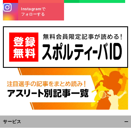
stagra
Instagramで
m
フォローする
サービス
開
く/