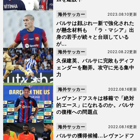
海外サッカー
2023.08.10更新
バルサは顔ぶれ一新で強化された
が懸念材料も 「ラ・マシア」出
身の若手が続々と台頭している
が...
海外サッカー
2022.08.22更新
久保建英、バルサに完敗もディフ
ェンダーを翻弄。攻守に光る集中
力
海外サッカー
2022.08.16更新
レヴァンドフスキは移籍で「絶対
的エース」になれるのか。バルサ
の復権への問題点
海外サッカー
2022.08.16更新
バルサの獲得候補...レヴァンドフ