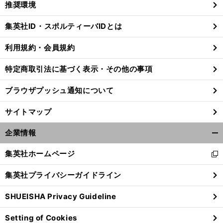
推奨環境
閉
じ
集英社ID・スポルティーバIDとは
る
利用規約・会員規約
特定商取引法に基づく表示・その他の事項
ブラウザプッシュ通知について
サイトマップ
企業情報
開
く/
集英社ホームページ
新
閉
し
じ
集英社プライバシーガイドライン
い
る
ウ
SHUEISHA Privacy Guideline
ィ
ン
Setting of Cookies
ド