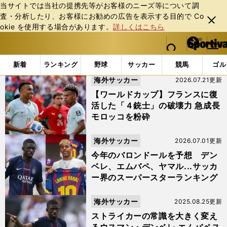
当サイトでは当社の提携先等がお客様のニーズ等について調
査・分析したり、お客様にお勧めの広告を表⽰する⽬的で Co
閉じ
okie を使⽤する場合があります。
詳しくはこちら
る
マイペ
web Sportiva (webスポルティーバ)
検索
メニュ
we
ー
「#ウスマン・デンベレ」の最新ニュース・ 情報
b
ジ
新着
ランキング
野球
サッカー
競馬
ゴル
ス
海外サッカー
2026.07.21更新
ポ
ル
【ワールドカップ】フランスに復
テ
活した「４銃士」の破壊力 急成長
ィ
モロッコを粉砕
ー
バ
海外サッカー
2026.07.01更新
今年のバロンドールを予想 デン
ベレ、エムバペ、ヤマル...サッカ
ー界のスーパースターランキング
海外サッカー
2025.08.25更新
ストライカーの常識を大きく変え