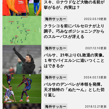
スキ、ロナウドなど大物の名前が
挙がるが、内実は？
海外サッカー
2022.03.19更新
クラシコを前にバルセロナが上り
調子。巧みなポジショニングから
のスルーパスが冴える
海外サッカー
2021.12.10更新
バルサ、21年ぶりCL敗退の実像。
１年でバイエルンに追いつくこと
はできるか
海外サッカー
2024.02.13更新
バルサのデンベレが本領を発揮。
天才独特の「ぬた〜ん」とした切
り返し
海外サッカー
2018.12.21更新