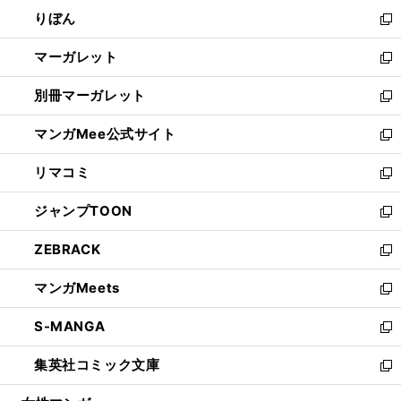
ウ
ン
ウ
りぼん
く
で
ド
ィ
新
開
ウ
ン
し
マーガレット
く
で
ド
い
新
開
ウ
ウ
し
別冊マーガレット
く
で
ィ
い
新
開
ン
ウ
し
マンガMee公式サイト
く
ド
ィ
い
新
ウ
ン
ウ
し
リマコミ
で
ド
ィ
い
新
開
ウ
ン
ウ
し
ジャンプTOON
く
で
ド
ィ
い
新
開
ウ
ン
ウ
し
ZEBRACK
く
で
ド
ィ
い
新
開
ウ
ン
ウ
し
マンガMeets
く
で
ド
ィ
い
新
開
ウ
ン
ウ
し
S-MANGA
く
で
ド
ィ
い
新
開
ウ
ン
ウ
し
集英社コミック文庫
く
で
ド
ィ
い
新
開
ウ
ン
ウ
し