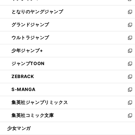
新
開
ン
ウ
し
となりのヤングジャンプ
く
ド
ィ
い
新
ウ
ン
ウ
し
グランドジャンプ
で
ド
ィ
い
新
開
ウ
ン
ウ
し
ウルトラジャンプ
く
で
ド
ィ
い
新
開
ウ
ン
ウ
し
少年ジャンプ+
く
で
ド
ィ
い
新
開
ウ
ン
ウ
し
ジャンプTOON
く
で
ド
ィ
い
新
開
ウ
ン
ウ
し
ZEBRACK
く
で
ド
ィ
い
新
開
ウ
ン
ウ
し
S-MANGA
く
で
ド
ィ
い
新
開
ウ
ン
ウ
し
集英社ジャンプリミックス
く
で
ド
ィ
い
新
開
ウ
ン
ウ
し
集英社コミック文庫
く
で
ド
ィ
い
新
開
ウ
ン
ウ
し
少女マンガ
く
で
ド
ィ
い
開