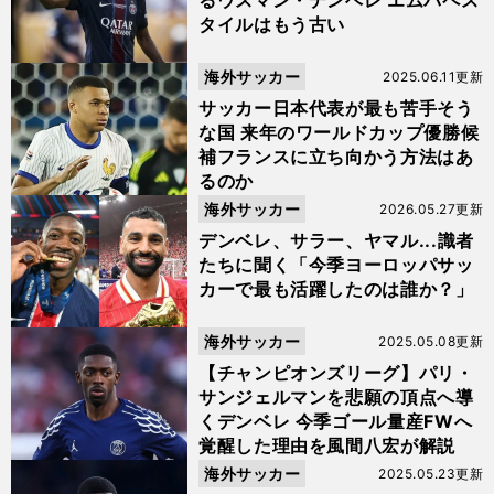
るウスマン・デンベレ エムバペス
タイルはもう古い
海外サッカー
2025.06.11更新
サッカー日本代表が最も苦手そう
な国 来年のワールドカップ優勝候
補フランスに立ち向かう方法はあ
るのか
海外サッカー
2026.05.27更新
デンベレ、サラー、ヤマル...識者
たちに聞く「今季ヨーロッパサッ
カーで最も活躍したのは誰か？」
海外サッカー
2025.05.08更新
【チャンピオンズリーグ】パリ・
サンジェルマンを悲願の頂点へ導
くデンベレ 今季ゴール量産FWへ
覚醒した理由を風間八宏が解説
海外サッカー
2025.05.23更新