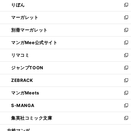
りぼん
く
で
ド
ィ
新
開
ウ
ン
し
マーガレット
く
で
ド
い
新
開
ウ
ウ
し
別冊マーガレット
く
で
ィ
い
新
開
ン
ウ
し
マンガMee公式サイト
く
ド
ィ
い
新
ウ
ン
ウ
し
リマコミ
で
ド
ィ
い
新
開
ウ
ン
ウ
し
ジャンプTOON
く
で
ド
ィ
い
新
開
ウ
ン
ウ
し
ZEBRACK
く
で
ド
ィ
い
新
開
ウ
ン
ウ
し
マンガMeets
く
で
ド
ィ
い
新
開
ウ
ン
ウ
し
S-MANGA
く
で
ド
ィ
い
新
開
ウ
ン
ウ
し
集英社コミック文庫
く
で
ド
ィ
い
新
開
ウ
ン
ウ
し
女性マンガ
く
で
ド