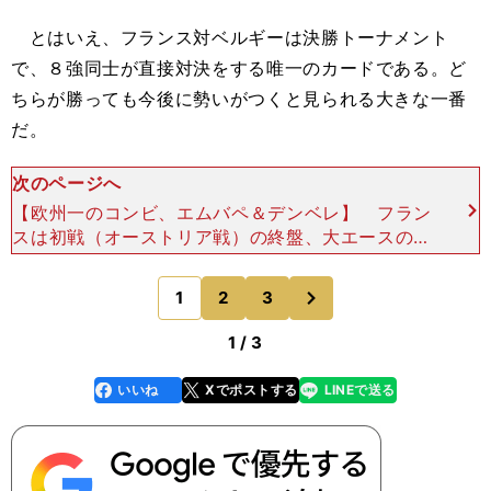
とはいえ、フランス対ベルギーは決勝トーナメント
で、８強同士が直接対決をする唯一のカードである。ど
ちらが勝っても今後に勢いがつくと見られる大きな一番
だ。
次のページへ
【欧州一のコンビ、エムバペ＆デンベレ】 フラン
スは初戦（オーストリア戦）の終盤、大エースのエ
ムバペが鼻を骨折。しかし３戦目（ポーランド戦）
で復帰し、マンオブザマッチ級の活躍を演じている
次
1
2
3
のページへ
ので、今後に向
1 / 3
いいね
Xでポストする
LINEで送る
line
faceboo
x
k