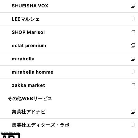
し
SHUEISHA VOX
で
ド
ィ
い
新
開
ウ
ン
ウ
し
LEEマルシェ
く
で
ド
ィ
い
新
開
ウ
ン
ウ
し
SHOP Marisol
く
で
ド
ィ
い
新
開
ウ
ン
ウ
し
eclat premium
く
で
ド
ィ
い
新
開
ウ
ン
ウ
し
mirabella
く
で
ド
ィ
い
新
開
ウ
ン
ウ
し
mirabella homme
く
で
ド
ィ
い
新
開
ウ
ン
ウ
し
zakka market
く
で
ド
ィ
い
新
開
ウ
ン
ウ
し
その他WEBサービス
く
で
ド
ィ
い
開
ウ
ン
ウ
集英社アドナビ
く
で
ド
ィ
新
開
ウ
ン
し
集英社エディターズ・ラボ
く
で
ド
い
新
開
ウ
ウ
し
く