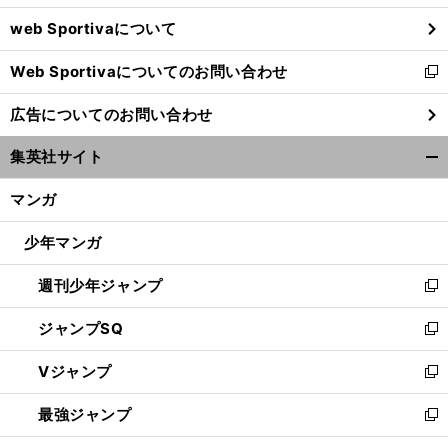
ウ
web Sportivaについて
で
開
Web Sportivaについてのお問い合わせ
く
新
し
広告についてのお問い合わせ
い
ウ
集英社サイト
ィ
開
ン
く/
マンガ
ド
閉
ウ
じ
少年マンガ
で
る
開
週刊少年ジャンプ
く
新
し
ジャンプSQ
い
新
ウ
し
Vジャンプ
ィ
い
新
ン
ウ
し
最強ジャンプ
ド
ィ
い
新
ウ
ン
ウ
し