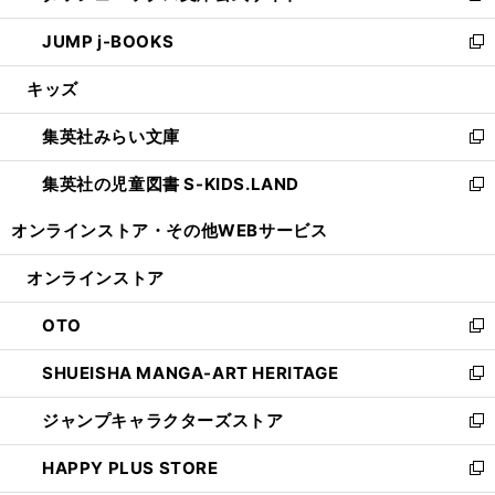
ウ
ン
ウ
し
JUMP j-BOOKS
で
ド
ィ
い
新
開
ウ
ン
ウ
し
キッズ
く
で
ド
ィ
い
開
ウ
ン
ウ
集英社みらい文庫
く
で
ド
ィ
新
開
ウ
ン
し
集英社の児童図書 S-KIDS.LAND
く
で
ド
い
新
開
ウ
ウ
し
オンラインストア・
その他WEBサービス
く
で
ィ
い
開
ン
ウ
オンラインストア
く
ド
ィ
ウ
ン
OTO
で
ド
新
開
ウ
し
SHUEISHA MANGA-ART HERITAGE
く
で
い
新
開
ウ
し
ジャンプキャラクターズストア
く
ィ
い
新
ン
ウ
し
HAPPY PLUS STORE
ド
ィ
い
新
ウ
ン
ウ