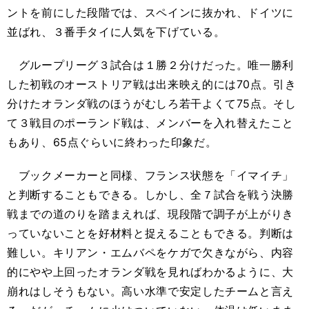
ントを前にした段階では、スペインに抜かれ、ドイツに
並ばれ、３番手タイに人気を下げている。
グループリーグ３試合は１勝２分けだった。唯一勝利
した初戦のオーストリア戦は出来映え的には70点。引き
分けたオランダ戦のほうがむしろ若干よくて75点。そし
て３戦目のポーランド戦は、メンバーを入れ替えたこと
もあり、65点ぐらいに終わった印象だ。
ブックメーカーと同様、フランス状態を「イマイチ」
と判断することもできる。しかし、全７試合を戦う決勝
戦までの道のりを踏まえれば、現段階で調子が上がりき
っていないことを好材料と捉えることもできる。判断は
難しい。キリアン・エムバペをケガで欠きながら、内容
的にやや上回ったオランダ戦を見ればわかるように、大
崩れはしそうもない。高い水準で安定したチームと言え