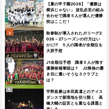
【夏の甲子園2026】「優勝は
2
横浜じゃない」 波乱必至の組み
合わせで識者５人が選んだ優勝
校はここだ！
秋春制が導入されたJ1リーグ2
3
026－27シーズンの行方はい
かに!? ５人の識者が全順位を
大胆予想
4
J1全順位予想 識者５人が推す
優勝候補筆頭は？ J2降格の憂
き目に遭いそうな３クラブと
は？
5
宇野昌磨は本田真凜とのアイス
ダンスで新境地を切り開く 高
橋大輔の証言とも重なる課題と