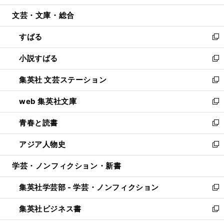
開
ウ
ン
ウ
文芸・文庫・総合
く
で
ド
ィ
開
ウ
ン
すばる
く
で
ド
新
開
ウ
し
小説すばる
く
で
い
新
開
ウ
し
集英社 文芸ステーション
く
ィ
い
新
ン
ウ
し
web 集英社文庫
ド
ィ
い
新
ウ
ン
ウ
し
青春と読書
で
ド
ィ
い
新
開
ウ
ン
ウ
し
アジア人物史
く
で
ド
ィ
い
新
開
ウ
ン
ウ
し
学芸・ノンフィクション・新書
く
で
ド
ィ
い
開
ウ
ン
ウ
集英社学芸部 - 学芸・ノンフィクション
く
で
ド
ィ
新
開
ウ
ン
し
集英社ビジネス書
く
で
ド
い
新
開
ウ
ウ
し