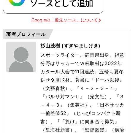
Googleの「優先ソース」について
著者プロフィール
杉山茂樹 (すぎやましげき)
スポーツライター。静岡県出身。得意
分野はサッカーでＷ杯取材は2022年
カタール大会で11回連続。五輪も夏冬
併せ９度取材。著書に『ドーハ以後』
（文藝春秋）、『４－２－３－１』
『バルサ対マンＵ』（光文社）、『３
－４－３』（集英社）、『日本サッカ
ー偏差値52』（じっぴコンパクト新
書）、『「負け」に向き合う勇気』
（星海社新書）、『監督図鑑』（廣済