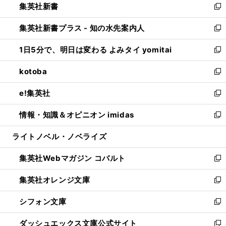
集英社新書
く
で
ィ
い
新
開
ン
ウ
し
集英社新書プラス - 知の水先案内人
く
ド
ィ
い
新
ウ
ン
ウ
し
1日5分で、明日は変わる よみタイ yomitai
で
ド
ィ
い
新
開
ウ
ン
ウ
し
kotoba
く
で
ド
ィ
い
新
開
ウ
ン
ウ
し
e!集英社
く
で
ド
ィ
い
新
開
ウ
ン
ウ
し
情報・知識＆オピニオン imidas
く
で
ド
ィ
い
新
開
ウ
ン
ウ
し
ライトノベル・ノベライズ
く
で
ド
ィ
い
開
ウ
ン
ウ
集英社Webマガジン コバルト
く
で
ド
ィ
新
開
ウ
ン
し
集英社オレンジ文庫
く
で
ド
い
新
開
ウ
ウ
し
シフォン文庫
く
で
ィ
い
新
開
ン
ウ
し
ダッシュエックス文庫公式サイト
く
ド
ィ
い
新