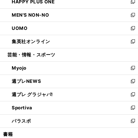
HAPPY PLUS ONE
く
で
ド
ィ
い
新
開
ウ
ン
ウ
し
MEN'S NON-NO
く
で
ド
ィ
い
新
開
ウ
ン
ウ
し
UOMO
く
で
ド
ィ
い
新
開
ウ
ン
ウ
し
集英社オンライン
く
で
ド
ィ
い
新
開
ウ
ン
ウ
し
芸能・情報・スポーツ
く
で
ド
ィ
い
開
ウ
ン
ウ
Myojo
く
で
ド
ィ
新
開
ウ
ン
し
週プレNEWS
く
で
ド
い
新
開
ウ
ウ
し
週プレ グラジャパ!
く
で
ィ
い
新
開
ン
ウ
し
Sportiva
く
ド
ィ
い
新
ウ
ン
ウ
し
パラスポ
で
ド
ィ
い
新
開
ウ
ン
ウ
し
書籍
く
で
ド
ィ
い