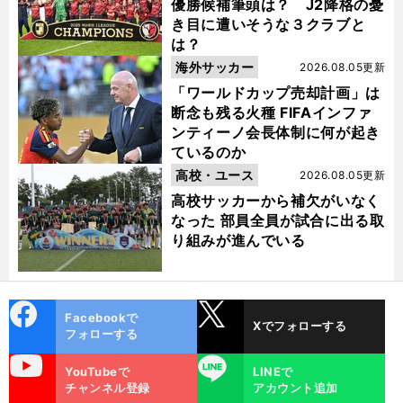
優勝候補筆頭は？ J2降格の憂
き目に遭いそうな３クラブと
は？
海外サッカー
2026.08.05更新
「ワールドカップ売却計画」は
断念も残る火種 FIFAインファ
ンティーノ会長体制に何が起き
ているのか
高校・ユース
2026.08.05更新
高校サッカーから補欠がいなく
なった 部員全員が試合に出る取
り組みが進んでいる
cebo
X
Facebookで
Xでフォローする
ok
フォローする
uTube
LINE
YouTubeで
LINEで
チャンネル登録
アカウント追加