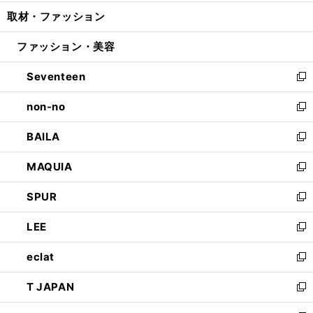
開
ウ
ン
ウ
し
取材・ファッション
く
で
ド
ィ
い
開
ウ
ン
ウ
ファッション・美容
く
で
ド
ィ
開
ウ
ン
Seventeen
く
で
ド
新
開
ウ
し
non-no
く
で
い
新
開
ウ
し
BAILA
く
ィ
い
新
ン
ウ
し
MAQUIA
ド
ィ
い
新
ウ
ン
ウ
し
SPUR
で
ド
ィ
い
新
開
ウ
ン
ウ
し
LEE
く
で
ド
ィ
い
新
開
ウ
ン
ウ
し
eclat
く
で
ド
ィ
い
新
開
ウ
ン
ウ
し
T JAPAN
く
で
ド
ィ
い
新
開
ウ
ン
ウ
し