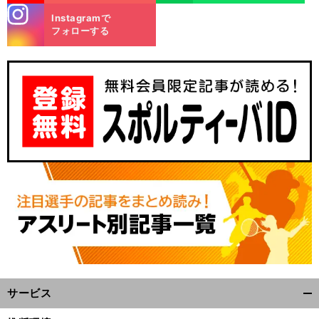
stagra
Instagramで
m
フォローする
前
パ
カ
国の必殺技「
ラ
へ
2024
サービス
開
く/