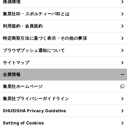
推奨環境
閉
じ
集英社ID・スポルティーバIDとは
る
利用規約・会員規約
特定商取引法に基づく表示・その他の事項
ブラウザプッシュ通知について
サイトマップ
企業情報
開
く/
集英社ホームページ
新
閉
し
じ
集英社プライバシーガイドライン
い
る
ウ
SHUEISHA Privacy Guideline
ィ
ン
Setting of Cookies
ド