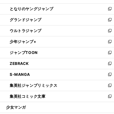
開
ン
ウ
し
となりのヤングジャンプ
く
ド
ィ
い
新
ウ
ン
ウ
し
グランドジャンプ
で
ド
ィ
い
新
開
ウ
ン
ウ
し
ウルトラジャンプ
く
で
ド
ィ
い
新
開
ウ
ン
ウ
し
少年ジャンプ+
く
で
ド
ィ
い
新
開
ウ
ン
ウ
し
ジャンプTOON
く
で
ド
ィ
い
新
開
ウ
ン
ウ
し
ZEBRACK
く
で
ド
ィ
い
新
開
ウ
ン
ウ
し
S-MANGA
く
で
ド
ィ
い
新
開
ウ
ン
ウ
し
集英社ジャンプリミックス
く
で
ド
ィ
い
新
開
ウ
ン
ウ
し
集英社コミック文庫
く
で
ド
ィ
い
新
開
ウ
ン
ウ
し
少女マンガ
く
で
ド
ィ
い
開
ウ
ン
ウ