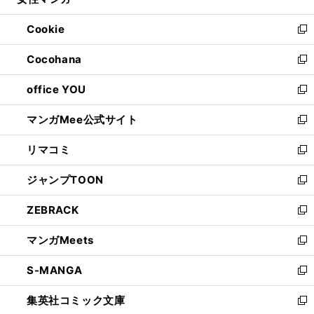
ィ
い
開
ウ
ン
ウ
Cookie
く
で
ド
ィ
新
開
ウ
ン
し
Cocohana
く
で
ド
い
新
開
ウ
ウ
し
office YOU
く
で
ィ
い
新
開
ン
ウ
し
マンガMee公式サイト
く
ド
ィ
い
新
ウ
ン
ウ
し
リマコミ
で
ド
ィ
い
新
開
ウ
ン
ウ
し
ジャンプTOON
く
で
ド
ィ
い
新
開
ウ
ン
ウ
し
ZEBRACK
く
で
ド
ィ
い
新
開
ウ
ン
ウ
し
マンガMeets
く
で
ド
ィ
い
新
開
ウ
ン
ウ
し
S-MANGA
く
で
ド
ィ
い
新
開
ウ
ン
ウ
し
集英社コミック文庫
く
で
ド
ィ
い
新