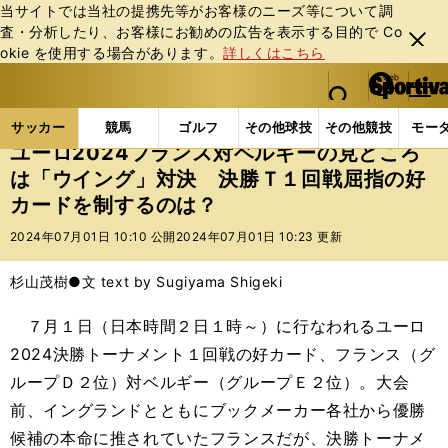
当サイトでは当社の提携先等がお客様のニーズ等について調
査・分析したり、お客様にお勧めの広告を表⽰する⽬的で Co
閉じ
okie を使⽤する場合があります。
詳しくはこちら
る
マイペ
web Sportiva (webスポルティーバ)
検索
メニュ
we
ー
サッカーの記事一覧
海外サッカー
海外サッカー
b
ジ
サッカー
競馬
ゴルフ
その他球技
その他競技
モー
ス
ユーロ2024フランス対ベルギーの見どころ
ポ
は「ウイング」対決 決勝Ｔ１回戦屈指の好
ル
カードを制するのは？
テ
ィ
2024年07月01日 10:10 公開
2024年07月01日 10:23 更新
ー
バ
杉山茂樹●文 text by Sugiyama Shigeki
７月１日（日本時間２日１時～）に行なわれるユーロ
2024決勝トーナメント１回戦の好カード、フランス（グ
ループＤ２位）対ベルギー（グループＥ２位）。大会
前、イングランドとともにブックメーカー各社から優勝
候補の本命に推されていたフランスだが、決勝トーナメ