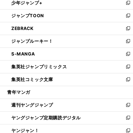
少年ジャンプ+
で
ド
ィ
い
新
開
ウ
ン
ウ
し
ジャンプTOON
く
で
ド
ィ
い
新
開
ウ
ン
ウ
し
ZEBRACK
く
で
ド
ィ
い
新
開
ウ
ン
ウ
し
ジャンプルーキー！
く
で
ド
ィ
い
新
開
ウ
ン
ウ
し
S-MANGA
く
で
ド
ィ
い
新
開
ウ
ン
ウ
し
集英社ジャンプリミックス
く
で
ド
ィ
い
新
開
ウ
ン
ウ
し
集英社コミック文庫
く
で
ド
ィ
い
新
開
ウ
ン
ウ
し
青年マンガ
く
で
ド
ィ
い
開
ウ
ン
ウ
週刊ヤングジャンプ
く
で
ド
ィ
新
開
ウ
ン
し
ヤングジャンプ定期購読デジタル
く
で
ド
い
新
開
ウ
ウ
し
ヤンジャン！
く
で
ィ
い
新