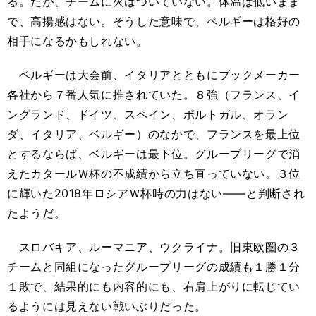
る。だが、チームに火はついていない。体温は低いまま
で、高揚感はない。そうした意味で、ベルギーは格好の
相手になるかもしれない。
ベルギーは大会前、イタリアとともにブックメーカー
各社から７番人気に推されていた。８強（フランス、イ
ングランド、ドイツ、スペイン、ポルトガル、オラン
ダ、イタリア、ベルギー）のなかで、フランスを最上位
とするならば、ベルギーは最下位。グループリーグで消
えたカタールＷ杯の不成績から立ち直っていない。３位
に輝いた2018年ロシアＷ杯時の力はない――と判断され
たようだ。
スロバキア、ルーマニア、ウクライナ。旧東欧圏の３
チームと同組になったグループリーグの成績も１勝１分
１敗で、結果的にも内容的にも、右肩上がりに転じてい
るようには見えない戦いぶりだった。