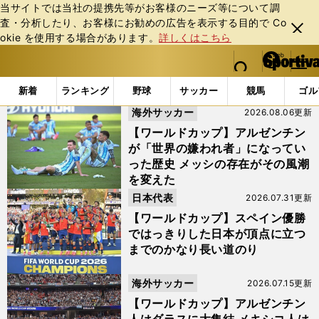
当サイトでは当社の提携先等がお客様のニーズ等について調
査・分析したり、お客様にお勧めの広告を表⽰する⽬的で Co
閉じ
okie を使⽤する場合があります。
詳しくはこちら
る
マイペ
web Sportiva (webスポルティーバ)
検索
メニュ
we
ー
「#アルゼンチン代表」の最新ニュース・ 情報
b
ジ
新着
ランキング
野球
サッカー
競馬
ゴル
ス
海外サッカー
2026.08.06更新
ポ
ル
【ワールドカップ】アルゼンチン
テ
が「世界の嫌われ者」になってい
ィ
った歴史 メッシの存在がその風潮
ー
を変えた
バ
日本代表
2026.07.31更新
【ワールドカップ】スペイン優勝
ではっきりした日本が頂点に立つ
までのかなり長い道のり
海外サッカー
2026.07.15更新
【ワールドカップ】アルゼンチン