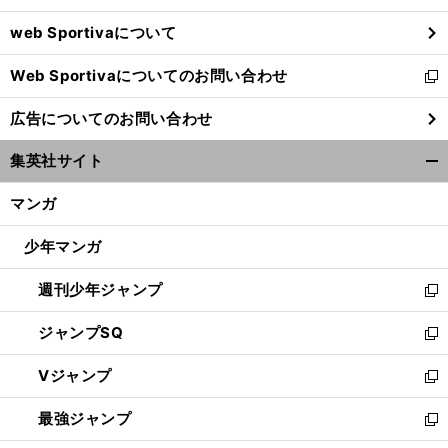
ウ
web Sportivaについて
で
開
Web Sportivaについてのお問い合わせ
く
新
し
広告についてのお問い合わせ
い
ウ
集英社サイト
ィ
開
ン
く/
マンガ
ド
閉
ウ
じ
少年マンガ
で
る
開
週刊少年ジャンプ
く
新
し
ジャンプSQ
い
新
ウ
し
Vジャンプ
ィ
い
新
ン
ウ
し
最強ジャンプ
ド
ィ
い
新
ウ
ン
ウ
し