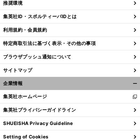
推奨環境
閉
じ
集英社ID・スポルティーバIDとは
る
利用規約・会員規約
特定商取引法に基づく表示・その他の事項
ブラウザプッシュ通知について
サイトマップ
企業情報
開
く/
集英社ホームページ
新
閉
し
じ
集英社プライバシーガイドライン
い
る
ウ
SHUEISHA Privacy Guideline
ィ
ン
Setting of Cookies
ド