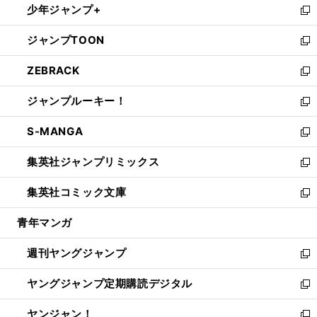
少年ジャンプ+
で
ド
ィ
い
新
開
ウ
ン
ウ
し
ジャンプTOON
く
で
ド
ィ
い
新
開
ウ
ン
ウ
し
ZEBRACK
く
で
ド
ィ
い
新
開
ウ
ン
ウ
し
ジャンプルーキー！
く
で
ド
ィ
い
新
開
ウ
ン
ウ
し
S-MANGA
く
で
ド
ィ
い
新
開
ウ
ン
ウ
し
集英社ジャンプリミックス
く
で
ド
ィ
い
新
開
ウ
ン
ウ
し
集英社コミック文庫
く
で
ド
ィ
い
新
開
ウ
ン
ウ
し
青年マンガ
く
で
ド
ィ
い
開
ウ
ン
ウ
週刊ヤングジャンプ
く
で
ド
ィ
新
開
ウ
ン
し
ヤングジャンプ定期購読デジタル
く
で
ド
い
新
開
ウ
ウ
し
ヤンジャン！
く
で
ィ
い