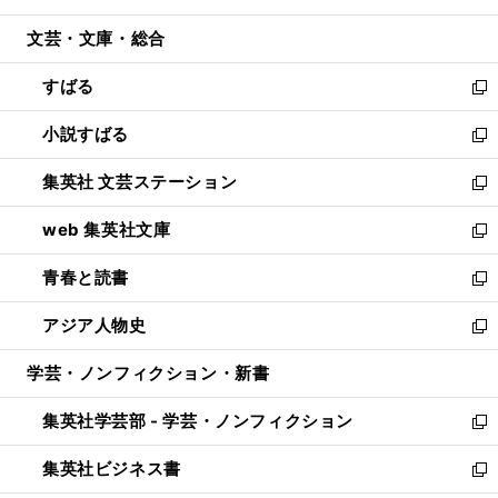
開
ウ
ン
ウ
文芸・文庫・総合
く
で
ド
ィ
開
ウ
ン
すばる
く
で
ド
新
開
ウ
し
小説すばる
く
で
い
新
開
ウ
し
集英社 文芸ステーション
く
ィ
い
新
ン
ウ
し
web 集英社文庫
ド
ィ
い
新
ウ
ン
ウ
し
青春と読書
で
ド
ィ
い
新
開
ウ
ン
ウ
し
アジア人物史
く
で
ド
ィ
い
新
開
ウ
ン
ウ
し
学芸・ノンフィクション・新書
く
で
ド
ィ
い
開
ウ
ン
ウ
集英社学芸部 - 学芸・ノンフィクション
く
で
ド
ィ
新
開
ウ
ン
し
集英社ビジネス書
く
で
ド
い
新
開
ウ
ウ
し