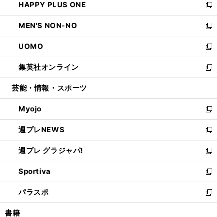
HAPPY PLUS ONE
く
で
ド
ィ
い
新
開
ウ
ン
ウ
し
MEN'S NON-NO
く
で
ド
ィ
い
新
開
ウ
ン
ウ
し
UOMO
く
で
ド
ィ
い
新
開
ウ
ン
ウ
し
集英社オンライン
く
で
ド
ィ
い
新
開
ウ
ン
ウ
し
芸能・情報・スポーツ
く
で
ド
ィ
い
開
ウ
ン
ウ
Myojo
く
で
ド
ィ
新
開
ウ
ン
し
週プレNEWS
く
で
ド
い
新
開
ウ
ウ
し
週プレ グラジャパ!
く
で
ィ
い
新
開
ン
ウ
し
Sportiva
く
ド
ィ
い
新
ウ
ン
ウ
し
パラスポ
で
ド
ィ
い
新
開
ウ
ン
ウ
し
書籍
く
で
ド
ィ
い