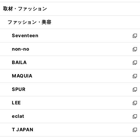
開
ウ
ン
ウ
し
取材・ファッション
く
で
ド
ィ
い
開
ウ
ン
ウ
ファッション・美容
く
で
ド
ィ
開
ウ
ン
Seventeen
く
で
ド
新
開
ウ
し
non-no
く
で
い
新
開
ウ
し
BAILA
く
ィ
い
新
ン
ウ
し
MAQUIA
ド
ィ
い
新
ウ
ン
ウ
し
SPUR
で
ド
ィ
い
新
開
ウ
ン
ウ
し
LEE
く
で
ド
ィ
い
新
開
ウ
ン
ウ
し
eclat
く
で
ド
ィ
い
新
開
ウ
ン
ウ
し
T JAPAN
く
で
ド
ィ
い
新
開
ウ
ン
ウ
し