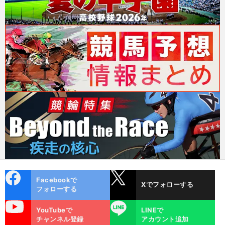
cebo
X
Facebookで
Xでフォローする
ok
フォローする
uTube
LINE
YouTubeで
LINEで
チャンネル登録
アカウント追加