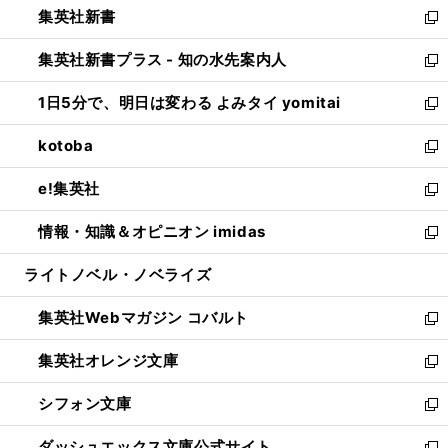
集英社新書
く
で
ィ
い
新
開
ン
ウ
し
集英社新書プラス - 知の水先案内人
く
ド
ィ
い
新
ウ
ン
ウ
し
1日5分で、明日は変わる よみタイ yomitai
で
ド
ィ
い
新
開
ウ
ン
ウ
し
kotoba
く
で
ド
ィ
い
新
開
ウ
ン
ウ
し
e!集英社
く
で
ド
ィ
い
新
開
ウ
ン
ウ
し
情報・知識＆オピニオン imidas
く
で
ド
ィ
い
新
開
ウ
ン
ウ
し
ライトノベル・ノベライズ
く
で
ド
ィ
い
開
ウ
ン
ウ
集英社Webマガジン コバルト
く
で
ド
ィ
新
開
ウ
ン
し
集英社オレンジ文庫
く
で
ド
い
新
開
ウ
ウ
し
シフォン文庫
く
で
ィ
い
新
開
ン
ウ
し
ダッシュエックス文庫公式サイト
く