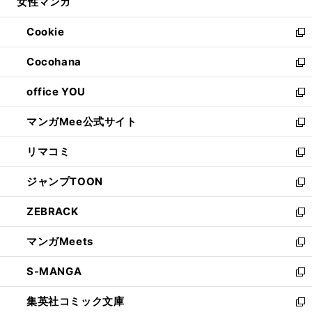
女性マンガ
く
で
ド
ィ
い
開
ウ
ン
ウ
Cookie
く
で
ド
ィ
新
開
ウ
ン
し
Cocohana
く
で
ド
い
新
開
ウ
ウ
し
office YOU
く
で
ィ
い
新
開
ン
ウ
し
マンガMee公式サイト
く
ド
ィ
い
新
ウ
ン
ウ
し
リマコミ
で
ド
ィ
い
新
開
ウ
ン
ウ
し
ジャンプTOON
く
で
ド
ィ
い
新
開
ウ
ン
ウ
し
ZEBRACK
く
で
ド
ィ
い
新
開
ウ
ン
ウ
し
マンガMeets
く
で
ド
ィ
い
新
開
ウ
ン
ウ
し
S-MANGA
く
で
ド
ィ
い
新
開
ウ
ン
ウ
し
集英社コミック文庫
く
で
ド
ィ
い
新