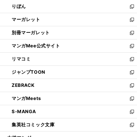
ウ
ン
ウ
りぼん
く
で
ド
ィ
新
開
ウ
ン
し
マーガレット
く
で
ド
い
新
開
ウ
ウ
し
別冊マーガレット
く
で
ィ
い
新
開
ン
ウ
し
マンガMee公式サイト
く
ド
ィ
い
新
ウ
ン
ウ
し
リマコミ
で
ド
ィ
い
新
開
ウ
ン
ウ
し
ジャンプTOON
く
で
ド
ィ
い
新
開
ウ
ン
ウ
し
ZEBRACK
く
で
ド
ィ
い
新
開
ウ
ン
ウ
し
マンガMeets
く
で
ド
ィ
い
新
開
ウ
ン
ウ
し
S-MANGA
く
で
ド
ィ
い
新
開
ウ
ン
ウ
し
集英社コミック文庫
く
で
ド
ィ
い
新
開
ウ
ン
ウ
し