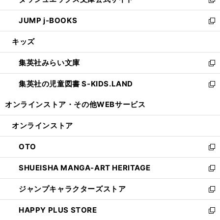
ド
ィ
い
新
ウ
ン
ウ
し
JUMP j-BOOKS
で
ド
ィ
い
新
開
ウ
ン
ウ
し
キッズ
く
で
ド
ィ
い
開
ウ
ン
ウ
集英社みらい文庫
く
で
ド
ィ
新
開
ウ
ン
し
集英社の児童図書 S-KIDS.LAND
く
で
ド
い
新
開
ウ
ウ
し
オンラインストア・
その他WEBサービス
く
で
ィ
い
開
ン
ウ
オンラインストア
く
ド
ィ
ウ
ン
OTO
で
ド
新
開
ウ
し
SHUEISHA MANGA-ART HERITAGE
く
で
い
新
開
ウ
し
ジャンプキャラクターズストア
く
ィ
い
新
ン
ウ
し
HAPPY PLUS STORE
ド
ィ
い
新