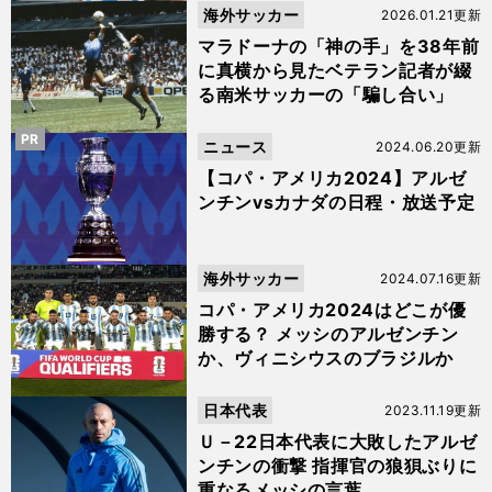
海外サッカー
2026.01.21更新
マラドーナの「神の手」を38年前
に真横から見たベテラン記者が綴
る南米サッカーの「騙し合い」
PR
ニュース
2024.06.20更新
【コパ・アメリカ2024】アルゼ
ンチンvsカナダの日程・放送予定
海外サッカー
2024.07.16更新
コパ・アメリカ2024はどこが優
勝する？ メッシのアルゼンチン
か、ヴィニシウスのブラジルか
日本代表
2023.11.19更新
Ｕ－22日本代表に大敗したアルゼ
ンチンの衝撃 指揮官の狼狽ぶりに
重なるメッシの言葉