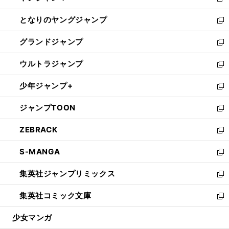
新
開
ン
ウ
し
となりのヤングジャンプ
く
ド
ィ
い
新
ウ
ン
ウ
し
グランドジャンプ
で
ド
ィ
い
新
開
ウ
ン
ウ
し
ウルトラジャンプ
く
で
ド
ィ
い
新
開
ウ
ン
ウ
し
少年ジャンプ+
く
で
ド
ィ
い
新
開
ウ
ン
ウ
し
ジャンプTOON
く
で
ド
ィ
い
新
開
ウ
ン
ウ
し
ZEBRACK
く
で
ド
ィ
い
新
開
ウ
ン
ウ
し
S-MANGA
く
で
ド
ィ
い
新
開
ウ
ン
ウ
し
集英社ジャンプリミックス
く
で
ド
ィ
い
新
開
ウ
ン
ウ
し
集英社コミック文庫
く
で
ド
ィ
い
新
開
ウ
ン
ウ
し
少女マンガ
く
で
ド
ィ
い
開