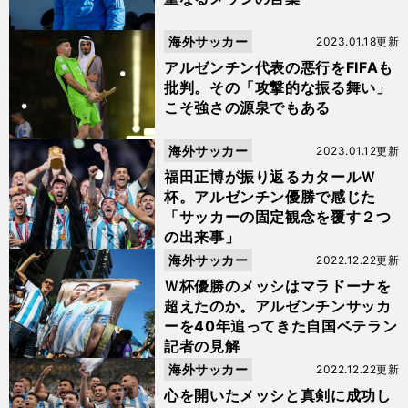
海外サッカー
2023.01.18更新
アルゼンチン代表の悪行をFIFAも
批判。その「攻撃的な振る舞い」
こそ強さの源泉でもある
海外サッカー
2023.01.12更新
福田正博が振り返るカタールＷ
杯。アルゼンチン優勝で感じた
「サッカーの固定観念を覆す２つ
の出来事」
海外サッカー
2022.12.22更新
Ｗ杯優勝のメッシはマラドーナを
超えたのか。アルゼンチンサッカ
ーを40年追ってきた自国ベテラン
記者の見解
海外サッカー
2022.12.22更新
心を開いたメッシと真剣に成功し