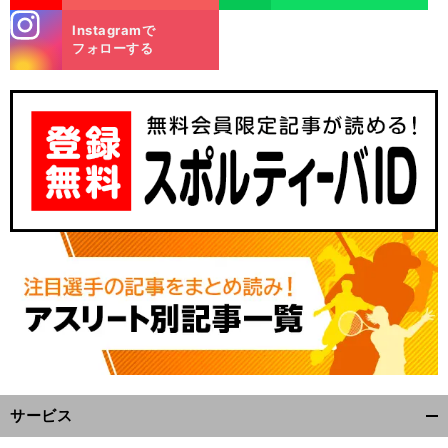
stagra
Instagramで
m
フォローする
サービス
開
く/