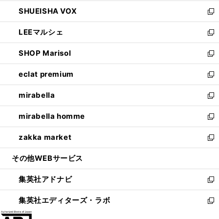
ウ
ン
ウ
し
SHUEISHA VOX
で
ド
ィ
い
新
開
ウ
ン
ウ
し
LEEマルシェ
く
で
ド
ィ
い
新
開
ウ
ン
ウ
し
SHOP Marisol
く
で
ド
ィ
い
新
開
ウ
ン
ウ
し
eclat premium
く
で
ド
ィ
い
新
開
ウ
ン
ウ
し
mirabella
く
で
ド
ィ
い
新
開
ウ
ン
ウ
し
mirabella homme
く
で
ド
ィ
い
新
開
ウ
ン
ウ
し
zakka market
く
で
ド
ィ
い
新
開
ウ
ン
ウ
し
その他WEBサービス
く
で
ド
ィ
い
開
ウ
ン
ウ
集英社アドナビ
く
で
ド
ィ
新
開
ウ
ン
し
集英社エディターズ・ラボ
く
で
ド
い
新
開
ウ
ウ
し