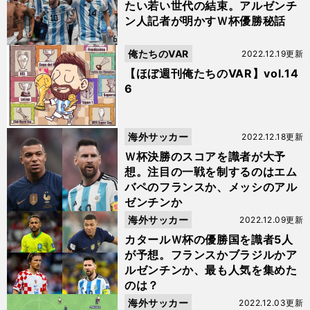
たい若い世代の結束。アルゼンチ
ン人記者が明かすＷ杯優勝秘話
俺たちのVAR
2022.12.19更新
【ほぼ週刊俺たちのVAR】vol.14
6
海外サッカー
2022.12.18更新
Ｗ杯決勝のスコアを識者が大予
想。注目の一戦を制するのはエム
バペのフランスか、メッシのアル
ゼンチンか
海外サッカー
2022.12.09更新
カタールＷ杯の優勝国を識者5人
が予想。フランスかブラジルかア
ルゼンチンか、最も人気を集めた
のは？
海外サッカー
2022.12.03更新