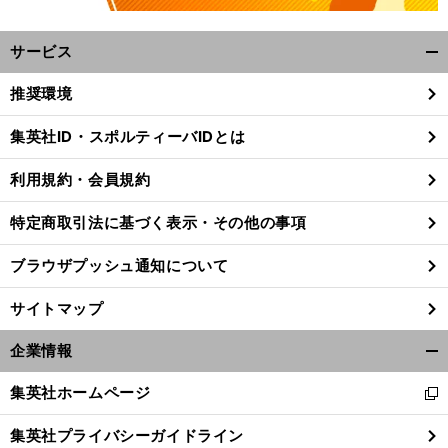
サービス
開
く/
推奨環境
閉
じ
集英社ID・スポルティーバIDとは
る
利用規約・会員規約
特定商取引法に基づく表示・その他の事項
ブラウザプッシュ通知について
サイトマップ
企業情報
開
く/
集英社ホームページ
新
閉
し
じ
集英社プライバシーガイドライン
い
る