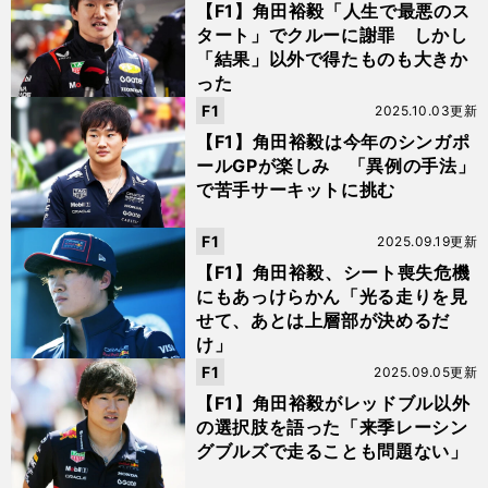
【F1】角田裕毅「人生で最悪のス
タート」でクルーに謝罪 しかし
「結果」以外で得たものも大きか
った
F1
2025.10.03更新
【F1】角田裕毅は今年のシンガポ
ールGPが楽しみ 「異例の手法」
で苦手サーキットに挑む
F1
2025.09.19更新
【F1】角田裕毅、シート喪失危機
にもあっけらかん「光る走りを見
せて、あとは上層部が決めるだ
け」
F1
2025.09.05更新
【F1】角田裕毅がレッドブル以外
の選択肢を語った「来季レーシン
グブルズで走ることも問題ない」