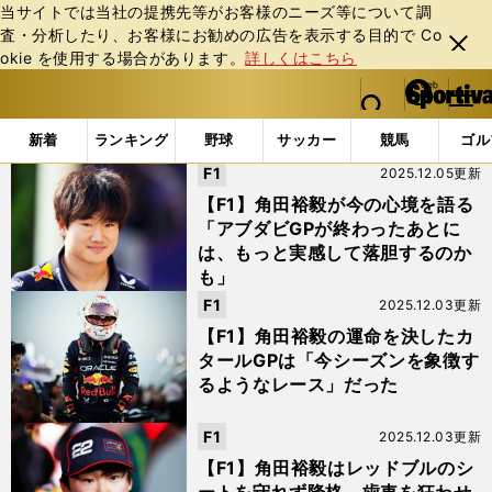
当サイトでは当社の提携先等がお客様のニーズ等について調
査・分析したり、お客様にお勧めの広告を表⽰する⽬的で Co
閉じ
okie を使⽤する場合があります。
詳しくはこちら
る
マイペ
web Sportiva (webスポルティーバ)
検索
メニュ
we
ー
「#アジャ」の最新ニュース・ 情報
b
ジ
新着
ランキング
野球
サッカー
競馬
ゴル
ス
F1
2025.12.05更新
ポ
ル
【F1】角田裕毅が今の心境を語る
テ
「アブダビGPが終わったあとに
ィ
は、もっと実感して落胆するのか
ー
も」
バ
F1
2025.12.03更新
【F1】角田裕毅の運命を決したカ
タールGPは「今シーズンを象徴す
るようなレース」だった
F1
2025.12.03更新
【F1】角田裕毅はレッドブルのシ