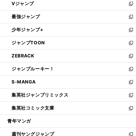
Vジャンプ
ィ
い
新
ン
ウ
し
最強ジャンプ
ド
ィ
い
新
ウ
ン
ウ
し
少年ジャンプ+
で
ド
ィ
い
新
開
ウ
ン
ウ
し
ジャンプTOON
く
で
ド
ィ
い
新
開
ウ
ン
ウ
し
ZEBRACK
く
で
ド
ィ
い
新
開
ウ
ン
ウ
し
ジャンプルーキー！
く
で
ド
ィ
い
新
開
ウ
ン
ウ
し
S-MANGA
く
で
ド
ィ
い
新
開
ウ
ン
ウ
し
集英社ジャンプリミックス
く
で
ド
ィ
い
新
開
ウ
ン
ウ
し
集英社コミック文庫
く
で
ド
ィ
い
新
開
ウ
ン
ウ
し
青年マンガ
く
で
ド
ィ
い
開
ウ
ン
ウ
週刊ヤングジャンプ
く
で
ド
ィ
新