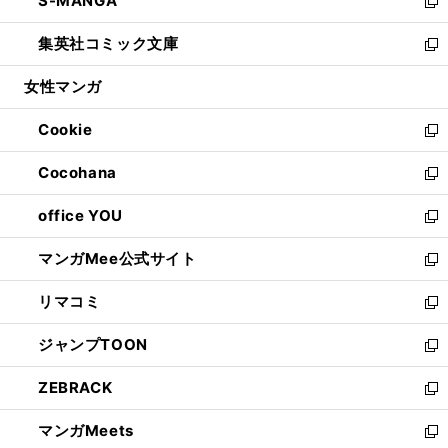
S-MANGA
く
で
ド
ィ
い
新
開
ウ
ン
ウ
し
集英社コミック文庫
く
で
ド
ィ
い
新
開
ウ
ン
ウ
し
女性マンガ
く
で
ド
ィ
い
開
ウ
ン
ウ
Cookie
く
で
ド
ィ
新
開
ウ
ン
し
Cocohana
く
で
ド
い
新
開
ウ
ウ
し
office YOU
く
で
ィ
い
新
開
ン
ウ
し
マンガMee公式サイト
く
ド
ィ
い
新
ウ
ン
ウ
し
リマコミ
で
ド
ィ
い
新
開
ウ
ン
ウ
し
ジャンプTOON
く
で
ド
ィ
い
新
開
ウ
ン
ウ
し
ZEBRACK
く
で
ド
ィ
い
新
開
ウ
ン
ウ
し
マンガMeets
く
で
ド
ィ
い
新