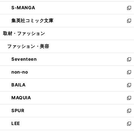
開
ウ
ン
ウ
し
S-MANGA
く
で
ド
ィ
い
新
開
ウ
ン
ウ
し
集英社コミック文庫
く
で
ド
ィ
い
新
開
ウ
ン
ウ
し
取材・ファッション
く
で
ド
ィ
い
開
ウ
ン
ウ
ファッション・美容
く
で
ド
ィ
開
ウ
ン
Seventeen
く
で
ド
新
開
ウ
し
non-no
く
で
い
新
開
ウ
し
BAILA
く
ィ
い
新
ン
ウ
し
MAQUIA
ド
ィ
い
新
ウ
ン
ウ
し
SPUR
で
ド
ィ
い
新
開
ウ
ン
ウ
し
LEE
く
で
ド
ィ
い
新
開
ウ
ン
ウ
し