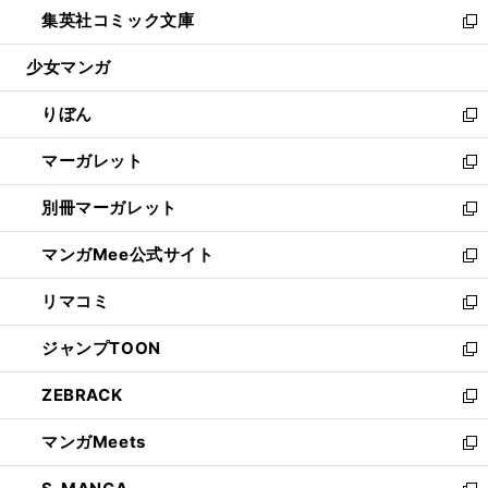
ウ
し
集英社コミック文庫
く
で
ド
ィ
い
新
開
ウ
ン
ウ
し
少女マンガ
く
で
ド
ィ
い
開
ウ
ン
ウ
りぼん
く
で
ド
ィ
新
開
ウ
ン
し
マーガレット
く
で
ド
い
新
開
ウ
ウ
し
別冊マーガレット
く
で
ィ
い
新
開
ン
ウ
し
マンガMee公式サイト
く
ド
ィ
い
新
ウ
ン
ウ
し
リマコミ
で
ド
ィ
い
新
開
ウ
ン
ウ
し
ジャンプTOON
く
で
ド
ィ
い
新
開
ウ
ン
ウ
し
ZEBRACK
く
で
ド
ィ
い
新
開
ウ
ン
ウ
し
マンガMeets
く
で
ド
ィ
い
新
開
ウ
ン
ウ
し