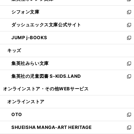
い
新
開
ウ
ウ
し
シフォン文庫
く
で
ィ
い
新
開
ン
ウ
し
ダッシュエックス文庫公式サイト
く
ド
ィ
い
新
ウ
ン
ウ
し
JUMP j-BOOKS
で
ド
ィ
い
新
開
ウ
ン
ウ
し
キッズ
く
で
ド
ィ
い
開
ウ
ン
ウ
集英社みらい文庫
く
で
ド
ィ
新
開
ウ
ン
し
集英社の児童図書 S-KIDS.LAND
く
で
ド
い
新
開
ウ
ウ
し
オンラインストア・
その他WEBサービス
く
で
ィ
い
開
ン
ウ
オンラインストア
く
ド
ィ
ウ
ン
OTO
で
ド
新
開
ウ
し
SHUEISHA MANGA-ART HERITAGE
く
で
い
新