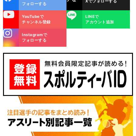
Xでフォローする
ok
フォローする
uTube
LINE
YouTubeで
LINEで
チャンネル登録
アカウント追加
stagra
Instagramで
m
フォローする