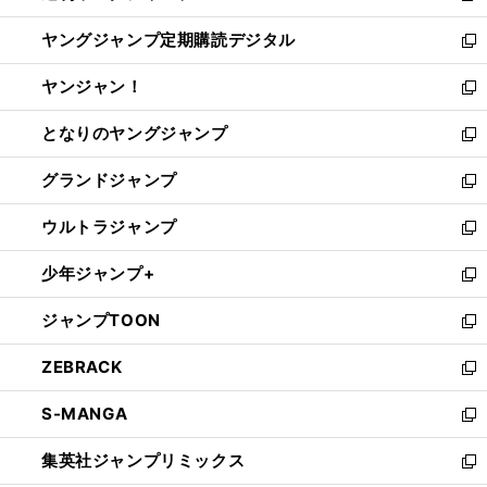
開
ウ
ン
し
ヤングジャンプ定期購読デジタル
く
で
ド
い
新
開
ウ
ウ
し
ヤンジャン！
く
で
ィ
い
新
開
ン
ウ
し
となりのヤングジャンプ
く
ド
ィ
い
新
ウ
ン
ウ
し
グランドジャンプ
で
ド
ィ
い
新
開
ウ
ン
ウ
し
ウルトラジャンプ
く
で
ド
ィ
い
新
開
ウ
ン
ウ
し
少年ジャンプ+
く
で
ド
ィ
い
新
開
ウ
ン
ウ
し
ジャンプTOON
く
で
ド
ィ
い
新
開
ウ
ン
ウ
し
ZEBRACK
く
で
ド
ィ
い
新
開
ウ
ン
ウ
し
S-MANGA
く
で
ド
ィ
い
新
開
ウ
ン
ウ
し
集英社ジャンプリミックス
く
で
ド
ィ
い
新
開
ウ
ン