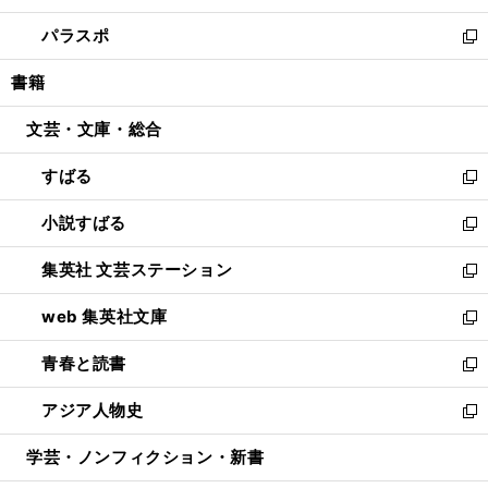
ウ
ン
ウ
し
パラスポ
で
ド
ィ
い
新
開
ウ
ン
ウ
し
書籍
く
で
ド
ィ
い
開
ウ
ン
ウ
文芸・文庫・総合
く
で
ド
ィ
開
ウ
ン
すばる
く
で
ド
新
開
ウ
し
小説すばる
く
で
い
新
開
ウ
し
集英社 文芸ステーション
く
ィ
い
新
ン
ウ
し
web 集英社文庫
ド
ィ
い
新
ウ
ン
ウ
し
青春と読書
で
ド
ィ
い
新
開
ウ
ン
ウ
し
アジア人物史
く
で
ド
ィ
い
新
開
ウ
ン
ウ
し
学芸・ノンフィクション・新書
く
で
ド
ィ
い
開
ウ
ン
ウ