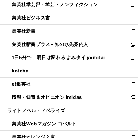
集英社学芸部 - 学芸・ノンフィクション
く
で
ド
ィ
新
開
ウ
ン
し
集英社ビジネス書
く
で
ド
い
新
開
ウ
ウ
し
集英社新書
く
で
ィ
い
新
開
ン
ウ
し
集英社新書プラス - 知の水先案内人
く
ド
ィ
い
新
ウ
ン
ウ
し
1日5分で、明日は変わる よみタイ yomitai
で
ド
ィ
い
新
開
ウ
ン
ウ
し
kotoba
く
で
ド
ィ
い
新
開
ウ
ン
ウ
し
e!集英社
く
で
ド
ィ
い
新
開
ウ
ン
ウ
し
情報・知識＆オピニオン imidas
く
で
ド
ィ
い
新
開
ウ
ン
ウ
し
ライトノベル・ノベライズ
く
で
ド
ィ
い
開
ウ
ン
ウ
集英社Webマガジン コバルト
く
で
ド
ィ
新
開
ウ
ン
し
集英社オレンジ文庫
く
で
ド