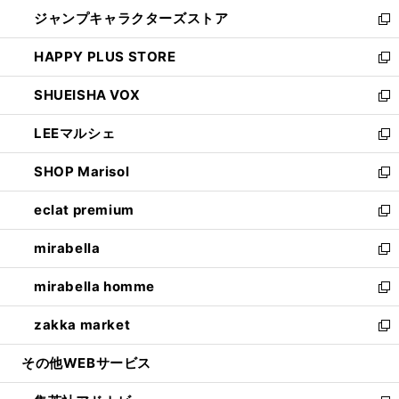
開
ウ
し
ジャンプキャラクターズストア
く
ィ
い
新
ン
ウ
し
HAPPY PLUS STORE
ド
ィ
い
新
ウ
ン
ウ
し
SHUEISHA VOX
で
ド
ィ
い
新
開
ウ
ン
ウ
し
LEEマルシェ
く
で
ド
ィ
い
新
開
ウ
ン
ウ
し
SHOP Marisol
く
で
ド
ィ
い
新
開
ウ
ン
ウ
し
eclat premium
く
で
ド
ィ
い
新
開
ウ
ン
ウ
し
mirabella
く
で
ド
ィ
い
新
開
ウ
ン
ウ
し
mirabella homme
く
で
ド
ィ
い
新
開
ウ
ン
ウ
し
zakka market
く
で
ド
ィ
い
新
開
ウ
ン
ウ
し
その他WEBサービス
く
で
ド
ィ
い
開
ウ
ン
ウ