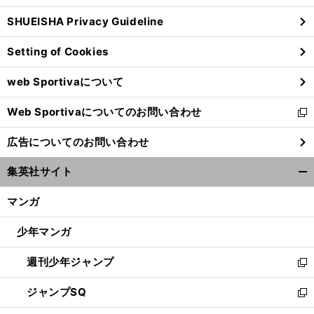
ウ
SHUEISHA Privacy Guideline
ィ
ン
Setting of Cookies
ド
ウ
web Sportivaについて
で
開
Web Sportivaについてのお問い合わせ
く
新
し
広告についてのお問い合わせ
い
ウ
集英社サイト
ィ
開
ン
く/
マンガ
ド
閉
ウ
じ
少年マンガ
で
る
開
週刊少年ジャンプ
く
新
し
ジャンプSQ
い
新
ウ
し