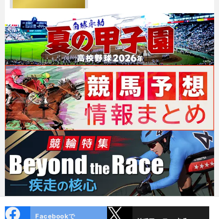
cebo
X
Facebookで