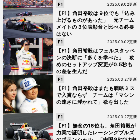
F1
2025.09.02更新
【F1】角田裕毅は９位でも「込み
上げるものがあった」 元チーム
メイトの３位表彰台と比べる必要
はない
F1
2025.09.02更新
【F1】角田裕毅はフェルスタッペ
ンの決断に「多くを学べた」 攻
めのセットアップ変更が0.5秒も
の差を生んだ
F1
2025.03.27更新
【F1】角田裕毅はまたも戦略ミス
で入賞ならず チームは「マシン
の速さに浮かれて」欲を出した
F1
2025.03.27更新
【F1】無念の16位も、角田裕毅が
力業で証明したレーシングブルズ
のポテンシャル 「中国GPでは中