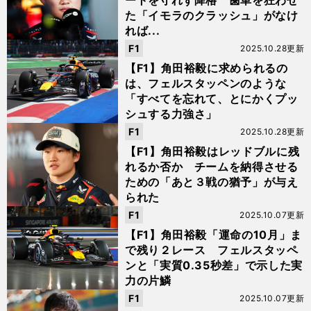
ートを守れず降格 歯車を狂わせ
た「イモラのクラッシュ」がなけ
れば...
F1
2025.10.28更新
【F1】角田裕毅に求められるの
は、フェルスタッペンのような
「すべてを忘れて、とにかくプッ
シュする力強さ」
F1
2025.10.28更新
【F1】角田裕毅はレッドブルに残
れるか否か チームを納得させる
ための「あと３戦の猶予」が与え
られた
F1
2025.10.07更新
【F1】角田裕毅「運命の10月」ま
で残り２レース フェルスタッペ
ンと「実質0.35秒差」で示した実
力の片鱗
F1
2025.10.07更新