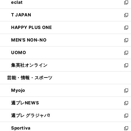
eclat
く
で
ド
ィ
い
新
開
ウ
ン
ウ
し
T JAPAN
く
で
ド
ィ
い
新
開
ウ
ン
ウ
し
HAPPY PLUS ONE
く
で
ド
ィ
い
新
開
ウ
ン
ウ
し
MEN'S NON-NO
く
で
ド
ィ
い
新
開
ウ
ン
ウ
し
UOMO
く
で
ド
ィ
い
新
開
ウ
ン
ウ
し
集英社オンライン
く
で
ド
ィ
い
新
開
ウ
ン
ウ
し
芸能・情報・スポーツ
く
で
ド
ィ
い
開
ウ
ン
ウ
Myojo
く
で
ド
ィ
新
開
ウ
ン
し
週プレNEWS
く
で
ド
い
新
開
ウ
ウ
し
週プレ グラジャパ!
く
で
ィ
い
新
開
ン
ウ
し
Sportiva
く
ド
ィ
い
新