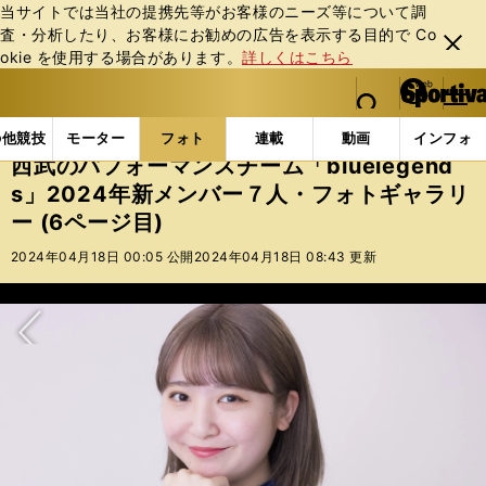
当サイトでは当社の提携先等がお客様のニーズ等について調
査・分析したり、お客様にお勧めの広告を表⽰する⽬的で Co
閉じ
okie を使⽤する場合があります。
詳しくはこちら
る
マイペ
web Sportiva (webスポルティーバ)
検索
メニュ
we
ー
フォトギャラリー
西武のパフォーマンスチーム「bluel
b
ジ
の他競技
モーター
フォト
連載
動画
インフォ
ス
西武のパフォーマンスチーム「bluelegend
ポ
s」2024年新メンバー７人・フォトギャラリ
ル
ー (6ページ目)
テ
ィ
2024年04月18日 00:05 公開
2024年04月18日 08:43 更新
ー
バ
次へ