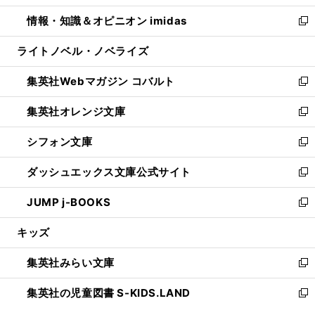
開
ウ
ン
ウ
し
情報・知識＆オピニオン imidas
く
で
ド
ィ
い
新
開
ウ
ン
ウ
し
ライトノベル・ノベライズ
く
で
ド
ィ
い
開
ウ
ン
ウ
集英社Webマガジン コバルト
く
で
ド
ィ
新
開
ウ
ン
し
集英社オレンジ文庫
く
で
ド
い
新
開
ウ
ウ
し
シフォン文庫
く
で
ィ
い
新
開
ン
ウ
し
ダッシュエックス文庫公式サイト
く
ド
ィ
い
新
ウ
ン
ウ
し
JUMP j-BOOKS
で
ド
ィ
い
新
開
ウ
ン
ウ
し
キッズ
く
で
ド
ィ
い
開
ウ
ン
ウ
集英社みらい文庫
く
で
ド
ィ
新
開
ウ
ン
し
集英社の児童図書 S-KIDS.LAND
く
で
ド
い
新
開
ウ
ウ
し