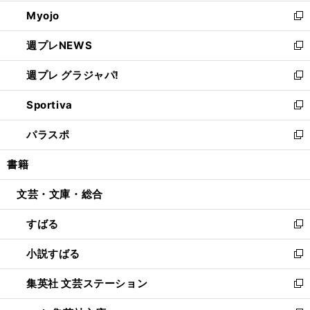
開
ウ
ン
ウ
Myojo
く
で
ド
ィ
新
開
ウ
ン
し
週プレNEWS
く
で
ド
い
新
開
ウ
ウ
し
週プレ グラジャパ!
く
で
ィ
い
新
開
ン
ウ
し
Sportiva
く
ド
ィ
い
新
ウ
ン
ウ
し
パラスポ
で
ド
ィ
い
新
開
ウ
ン
ウ
し
書籍
く
で
ド
ィ
い
開
ウ
ン
ウ
文芸・文庫・総合
く
で
ド
ィ
開
ウ
ン
すばる
く
で
ド
新
開
ウ
し
小説すばる
く
で
い
新
開
ウ
し
集英社 文芸ステーション
く
ィ
い
新
ン
ウ
し