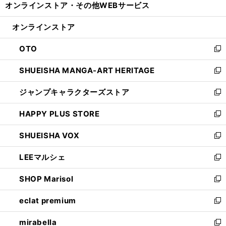
オンラインストア・
その他WEBサービス
く
で
ィ
い
開
ン
ウ
オンラインストア
く
ド
ィ
ウ
ン
OTO
で
ド
新
開
ウ
し
SHUEISHA MANGA-ART HERITAGE
く
で
い
新
開
ウ
し
ジャンプキャラクターズストア
く
ィ
い
新
ン
ウ
し
HAPPY PLUS STORE
ド
ィ
い
新
ウ
ン
ウ
し
SHUEISHA VOX
で
ド
ィ
い
新
開
ウ
ン
ウ
し
LEEマルシェ
く
で
ド
ィ
い
新
開
ウ
ン
ウ
し
SHOP Marisol
く
で
ド
ィ
い
新
開
ウ
ン
ウ
し
eclat premium
く
で
ド
ィ
い
新
開
ウ
ン
ウ
し
mirabella
く
で
ド
ィ
い
新