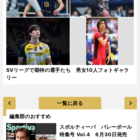
SVリーグで期待の選手たち 男女10人フォトギャラ
リー
一覧に戻る
編集部のおすすめ
スポルティーバ バレーボール
特集号 Vol.4 6月30日発売