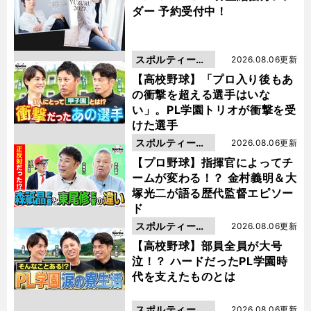
ダー 予約受付中！
スポルティーバ
2026.08.06更新
動画
【高校野球】「プロ入り後もあ
の衝撃を超える選手はいな
い」。PL学園トリオが衝撃を受
けた選手
スポルティーバ
2026.08.06更新
動画
【プロ野球】指揮官によってチ
ームが変わる！？ 金村義明＆大
塚光二が語る歴代監督エピソー
ド
スポルティーバ
2026.08.06更新
動画
【高校野球】部員全員が大号
泣！？ ハードだったPL学園時
代を支えたものとは
スポルティーバ
2026.08.06更新