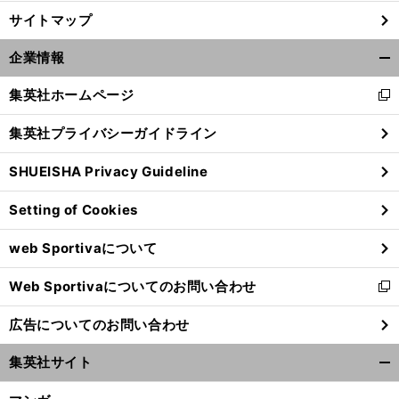
サイトマップ
企業情報
開
く/
集英社ホームページ
新
閉
し
じ
集英社プライバシーガイドライン
い
る
ウ
SHUEISHA Privacy Guideline
ィ
ン
Setting of Cookies
ド
ウ
web Sportivaについて
で
開
Web Sportivaについてのお問い合わせ
く
新
し
広告についてのお問い合わせ
い
ウ
集英社サイト
ィ
開
ン
く/