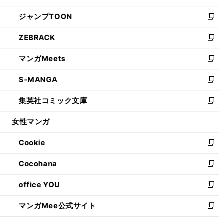
開
ウ
ン
ウ
し
ジャンプTOON
く
で
ド
ィ
い
新
開
ウ
ン
ウ
し
ZEBRACK
く
で
ド
ィ
い
新
開
ウ
ン
ウ
し
マンガMeets
く
で
ド
ィ
い
新
開
ウ
ン
ウ
し
S-MANGA
く
で
ド
ィ
い
新
開
ウ
ン
ウ
し
集英社コミック文庫
く
で
ド
ィ
い
新
開
ウ
ン
ウ
し
女性マンガ
く
で
ド
ィ
い
開
ウ
ン
ウ
Cookie
く
で
ド
ィ
新
開
ウ
ン
し
Cocohana
く
で
ド
い
新
開
ウ
ウ
し
office YOU
く
で
ィ
い
新
開
ン
ウ
し
マンガMee公式サイト
く
ド
ィ
い
新
ウ
ン
ウ
し