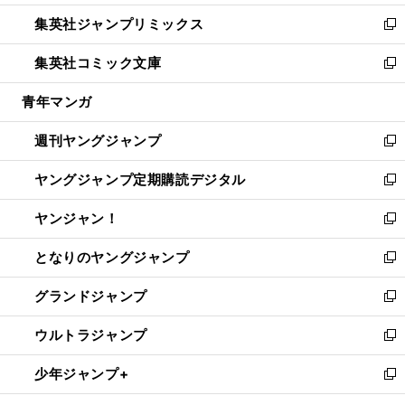
開
ウ
ン
ウ
し
集英社ジャンプリミックス
く
で
ド
ィ
い
新
開
ウ
ン
ウ
し
集英社コミック文庫
く
で
ド
ィ
い
新
開
ウ
ン
ウ
し
青年マンガ
く
で
ド
ィ
い
開
ウ
ン
ウ
週刊ヤングジャンプ
く
で
ド
ィ
新
開
ウ
ン
し
ヤングジャンプ定期購読デジタル
く
で
ド
い
新
開
ウ
ウ
し
ヤンジャン！
く
で
ィ
い
新
開
ン
ウ
し
となりのヤングジャンプ
く
ド
ィ
い
新
ウ
ン
ウ
し
グランドジャンプ
で
ド
ィ
い
新
開
ウ
ン
ウ
し
ウルトラジャンプ
く
で
ド
ィ
い
新
開
ウ
ン
ウ
し
少年ジャンプ+
く
で
ド
ィ
い
新
開
ウ
ン
ウ
し