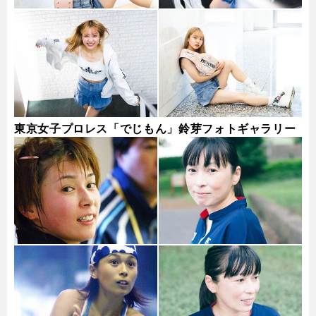
東京女子プロレス「でじもん」鈴芽フォトギャラリー