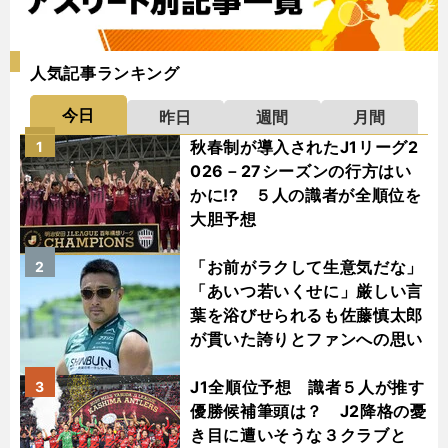
人気記事ランキング
今日
昨日
週間
月間
秋春制が導入されたJ1リーグ2
1
026－27シーズンの行方はい
かに!? ５人の識者が全順位を
大胆予想
「お前がラクして生意気だな」
2
「あいつ若いくせに」厳しい言
葉を浴びせられるも佐藤慎太郎
が貫いた誇りとファンへの思い
J1全順位予想 識者５人が推す
3
優勝候補筆頭は？ J2降格の憂
き目に遭いそうな３クラブと