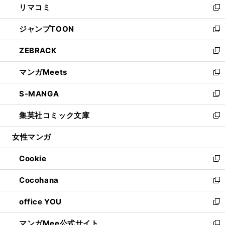
リマコミ
で
ド
ィ
い
新
開
ウ
ン
ウ
し
ジャンプTOON
く
で
ド
ィ
い
新
開
ウ
ン
ウ
し
ZEBRACK
く
で
ド
ィ
い
新
開
ウ
ン
ウ
し
マンガMeets
く
で
ド
ィ
い
新
開
ウ
ン
ウ
し
S-MANGA
く
で
ド
ィ
い
新
開
ウ
ン
ウ
し
集英社コミック文庫
く
で
ド
ィ
い
新
開
ウ
ン
ウ
し
女性マンガ
く
で
ド
ィ
い
開
ウ
ン
ウ
Cookie
く
で
ド
ィ
新
開
ウ
ン
し
Cocohana
く
で
ド
い
新
開
ウ
ウ
し
office YOU
く
で
ィ
い
新
開
ン
ウ
し
マンガMee公式サイト
く
ド
ィ
い