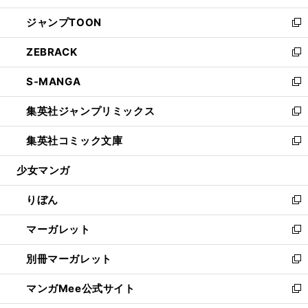
開
ウ
ン
ウ
し
ジャンプTOON
く
で
ド
ィ
い
新
開
ウ
ン
ウ
し
ZEBRACK
く
で
ド
ィ
い
新
開
ウ
ン
ウ
し
S-MANGA
く
で
ド
ィ
い
新
開
ウ
ン
ウ
し
集英社ジャンプリミックス
く
で
ド
ィ
い
新
開
ウ
ン
ウ
し
集英社コミック文庫
く
で
ド
ィ
い
新
開
ウ
ン
ウ
し
少女マンガ
く
で
ド
ィ
い
開
ウ
ン
ウ
りぼん
く
で
ド
ィ
新
開
ウ
ン
し
マーガレット
く
で
ド
い
新
開
ウ
ウ
し
別冊マーガレット
く
で
ィ
い
新
開
ン
ウ
し
マンガMee公式サイト
く
ド
ィ
い
新
ウ
ン
ウ
し