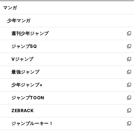
ン
く/
マンガ
ド
閉
ウ
じ
少年マンガ
で
る
開
週刊少年ジャンプ
く
新
し
ジャンプSQ
い
新
ウ
し
Vジャンプ
ィ
い
新
ン
ウ
し
最強ジャンプ
ド
ィ
い
新
ウ
ン
ウ
し
少年ジャンプ+
で
ド
ィ
い
新
開
ウ
ン
ウ
し
ジャンプTOON
く
で
ド
ィ
い
新
開
ウ
ン
ウ
し
ZEBRACK
く
で
ド
ィ
い
新
開
ウ
ン
ウ
し
ジャンプルーキー！
く
で
ド
ィ
い
新
開
ウ
ン
ウ
し