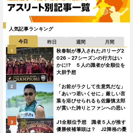
人気記事ランキング
今日
昨日
週間
月間
秋春制が導入されたJ1リーグ2
1
026－27シーズンの行方はい
かに!? ５人の識者が全順位を
大胆予想
「お前がラクして生意気だな」
2
「あいつ若いくせに」厳しい言
葉を浴びせられるも佐藤慎太郎
が貫いた誇りとファンへの思い
J1全順位予想 識者５人が推す
3
優勝候補筆頭は？ J2降格の憂