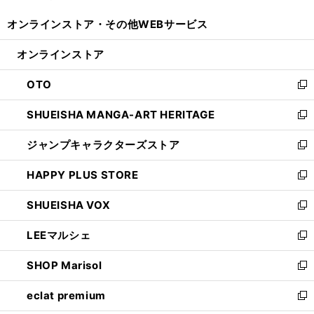
開
ウ
ウ
し
オンラインストア・
その他WEBサービス
く
で
ィ
い
開
ン
ウ
オンラインストア
く
ド
ィ
ウ
ン
OTO
で
ド
新
開
ウ
し
SHUEISHA MANGA-ART HERITAGE
く
で
い
新
開
ウ
し
ジャンプキャラクターズストア
く
ィ
い
新
ン
ウ
し
HAPPY PLUS STORE
ド
ィ
い
新
ウ
ン
ウ
し
SHUEISHA VOX
で
ド
ィ
い
新
開
ウ
ン
ウ
し
LEEマルシェ
く
で
ド
ィ
い
新
開
ウ
ン
ウ
し
SHOP Marisol
く
で
ド
ィ
い
新
開
ウ
ン
ウ
し
eclat premium
く
で
ド
ィ
い
新
開
ウ
ン
ウ
し