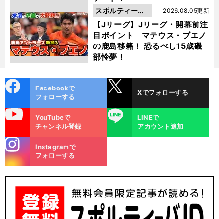
スポルティーバ
2026.08.05更新
動画
【Jリーグ】Jリーグ・開幕前注
目ポイント マテウス・ブエノ
の鹿島移籍！ 恐るべし15歳磯
部怜夢！
cebo
X
Facebookで
Xでフォローする
ok
フォローする
uTube
LINE
YouTubeで
LINEで
チャンネル登録
アカウント追加
stagra
Instagramで
m
フォローする