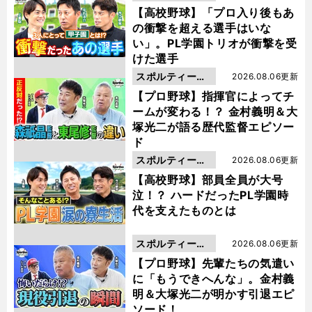
動画
【高校野球】「プロ入り後もあ
の衝撃を超える選手はいな
い」。PL学園トリオが衝撃を受
けた選手
スポルティーバ
2026.08.06更新
動画
【プロ野球】指揮官によってチ
ームが変わる！？ 金村義明＆大
塚光二が語る歴代監督エピソー
ド
スポルティーバ
2026.08.06更新
動画
【高校野球】部員全員が大号
泣！？ ハードだったPL学園時
代を支えたものとは
スポルティーバ
2026.08.06更新
動画
【プロ野球】先輩たちの気遣い
に「もうできへんな」。金村義
明＆大塚光二が明かす引退エピ
ソード！