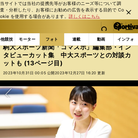
当サイトでは当社の提携先等がお客様のニーズ等について調
査・分析したり、お客様にお勧めの広告を表⽰する⽬的で Co
閉じ
okie を使⽤する場合があります。
詳しくはこちら
る
マイペ
web Sportiva (webスポルティーバ)
検索
メニュ
we
ー
フォトギャラリー
駒大スポーツ新聞「コマスポ」編集部
b
ジ
の他競技
モーター
フォト
連載
動画
インフォ
ス
駒大スポーツ新聞「コマスポ」編集部・イン
ポ
タビューカット集 中大スポーツとの対談カ
ル
ットも (13ページ目)
テ
ィ
2023年10月31日 00:05 公開
2023年12月27日 16:20 更新
ー
バ
次へ