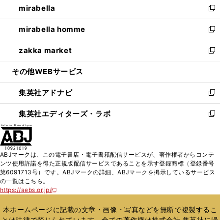
mirabella
く
で
ド
ィ
い
新
開
ウ
ン
ウ
し
mirabella homme
く
で
ド
ィ
い
新
開
ウ
ン
ウ
し
zakka market
く
で
ド
ィ
い
新
開
ウ
ン
ウ
し
その他WEBサービス
く
で
ド
ィ
い
開
ウ
ン
ウ
集英社アドナビ
く
で
ド
ィ
新
開
ウ
ン
し
集英社エディターズ・ラボ
く
で
ド
い
新
開
ウ
ウ
し
く
で
ィ
い
開
ン
ウ
ABJマークは、この電子書店・電子書籍配信サービスが、著作権者からコンテ
く
ド
ィ
ンツ使用許諾を得た正規版配信サービスであることを示す登録商標（登録番号
ウ
ン
第6091713号）です。ABJマークの詳細、ABJマークを掲示しているサービス
で
ド
の一覧はこちら。
開
ウ
https://aebs.or.jp/
新
く
で
し
い
開
本ホームページに記載の文章・画像・写真などを無断で複製するこ
ウ
く
とは法律で禁じられています。全ての著作権は株式会社 集英社に帰