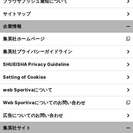
ブラウザプッシュ通知について
サイトマップ
企業情報
開
く/
集英社ホームページ
新
閉
し
じ
集英社プライバシーガイドライン
い
る
ウ
SHUEISHA Privacy Guideline
ィ
ン
Setting of Cookies
ド
ウ
web Sportivaについて
で
開
Web Sportivaについてのお問い合わせ
く
新
し
広告についてのお問い合わせ
い
ウ
集英社サイト
ィ
開