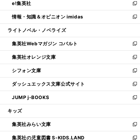
e!集英社
く
で
ド
ィ
い
新
開
ウ
ン
ウ
し
情報・知識＆オピニオン imidas
く
で
ド
ィ
い
新
開
ウ
ン
ウ
し
ライトノベル・ノベライズ
く
で
ド
ィ
い
開
ウ
ン
ウ
集英社Webマガジン コバルト
く
で
ド
ィ
新
開
ウ
ン
し
集英社オレンジ文庫
く
で
ド
い
新
開
ウ
ウ
し
シフォン文庫
く
で
ィ
い
新
開
ン
ウ
し
ダッシュエックス文庫公式サイト
く
ド
ィ
い
新
ウ
ン
ウ
し
JUMP j-BOOKS
で
ド
ィ
い
新
開
ウ
ン
ウ
し
キッズ
く
で
ド
ィ
い
開
ウ
ン
ウ
集英社みらい文庫
く
で
ド
ィ
新
開
ウ
ン
し
集英社の児童図書 S-KIDS.LAND
く
で
ド
い
新