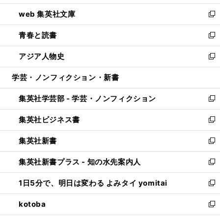
ン
ウ
し
web 集英社文庫
ド
ィ
い
新
ウ
ン
ウ
し
青春と読書
で
ド
ィ
い
新
開
ウ
ン
ウ
し
アジア人物史
く
で
ド
ィ
い
新
開
ウ
ン
ウ
し
学芸・ノンフィクション・新書
く
で
ド
ィ
い
開
ウ
ン
ウ
集英社学芸部 - 学芸・ノンフィクション
く
で
ド
ィ
新
開
ウ
ン
し
集英社ビジネス書
く
で
ド
い
新
開
ウ
ウ
し
集英社新書
く
で
ィ
い
新
開
ン
ウ
し
集英社新書プラス - 知の水先案内人
く
ド
ィ
い
新
ウ
ン
ウ
し
1日5分で、明日は変わる よみタイ yomitai
で
ド
ィ
い
新
開
ウ
ン
ウ
し
kotoba
く
で
ド
ィ
い
新
開
ウ
ン
ウ
し