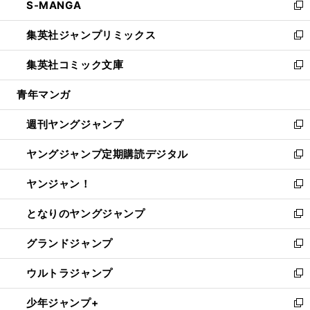
S-MANGA
く
で
ド
ィ
い
新
開
ウ
ン
ウ
し
集英社ジャンプリミックス
く
で
ド
ィ
い
新
開
ウ
ン
ウ
し
集英社コミック文庫
く
で
ド
ィ
い
新
開
ウ
ン
ウ
し
青年マンガ
く
で
ド
ィ
い
開
ウ
ン
ウ
週刊ヤングジャンプ
く
で
ド
ィ
新
開
ウ
ン
し
ヤングジャンプ定期購読デジタル
く
で
ド
い
新
開
ウ
ウ
し
ヤンジャン！
く
で
ィ
い
新
開
ン
ウ
し
となりのヤングジャンプ
く
ド
ィ
い
新
ウ
ン
ウ
し
グランドジャンプ
で
ド
ィ
い
新
開
ウ
ン
ウ
し
ウルトラジャンプ
く
で
ド
ィ
い
新
開
ウ
ン
ウ
し
少年ジャンプ+
く
で
ド
ィ
い
新