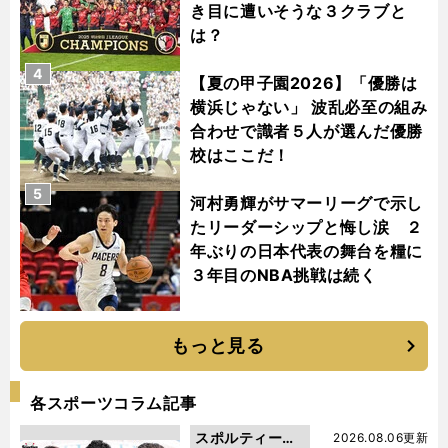
き目に遭いそうな３クラブと
は？
4
【夏の甲子園2026】「優勝は
横浜じゃない」 波乱必至の組み
合わせで識者５人が選んだ優勝
校はここだ！
5
河村勇輝がサマーリーグで示し
たリーダーシップと悔し涙 ２
年ぶりの日本代表の舞台を糧に
３年目のNBA挑戦は続く
もっと見る
各スポーツコラム記事
スポルティーバ
2026.08.06更新