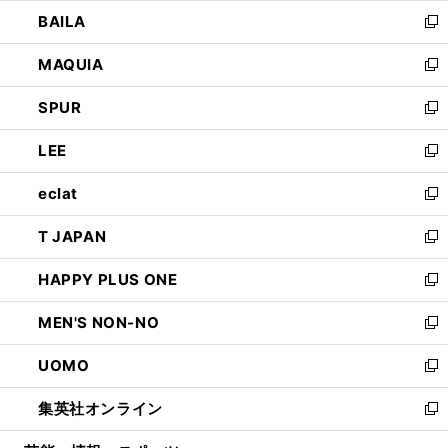
ウ
し
BAILA
く
ィ
い
新
ン
ウ
し
MAQUIA
ド
ィ
い
新
ウ
ン
ウ
し
SPUR
で
ド
ィ
い
新
開
ウ
ン
ウ
し
LEE
く
で
ド
ィ
い
新
開
ウ
ン
ウ
し
eclat
く
で
ド
ィ
い
新
開
ウ
ン
ウ
し
T JAPAN
く
で
ド
ィ
い
新
開
ウ
ン
ウ
し
HAPPY PLUS ONE
く
で
ド
ィ
い
新
開
ウ
ン
ウ
し
MEN'S NON-NO
く
で
ド
ィ
い
新
開
ウ
ン
ウ
し
UOMO
く
で
ド
ィ
い
新
開
ウ
ン
ウ
し
集英社オンライン
く
で
ド
ィ
い
新
開
ウ
ン
ウ
し