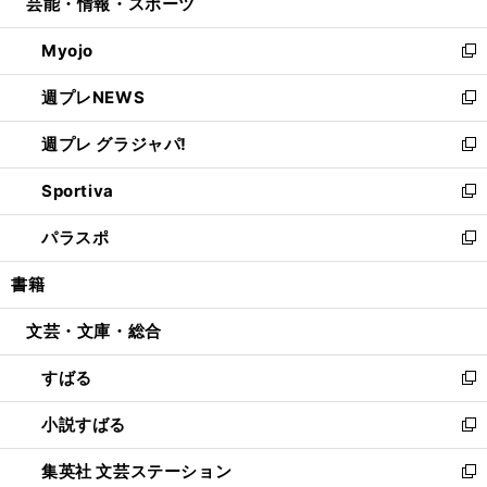
芸能・情報・スポーツ
く
で
ド
ィ
い
開
ウ
ン
ウ
Myojo
く
で
ド
ィ
新
開
ウ
ン
し
週プレNEWS
く
で
ド
い
新
開
ウ
ウ
し
週プレ グラジャパ!
く
で
ィ
い
新
開
ン
ウ
し
Sportiva
く
ド
ィ
い
新
ウ
ン
ウ
し
パラスポ
で
ド
ィ
い
新
開
ウ
ン
ウ
し
書籍
く
で
ド
ィ
い
開
ウ
ン
ウ
文芸・文庫・総合
く
で
ド
ィ
開
ウ
ン
すばる
く
で
ド
新
開
ウ
し
小説すばる
く
で
い
新
開
ウ
し
集英社 文芸ステーション
く
ィ
い
新