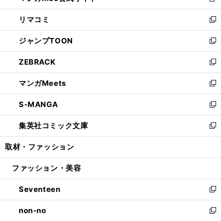
新
ウ
ン
ウ
し
リマコミ
で
ド
ィ
い
新
開
ウ
ン
ウ
し
ジャンプTOON
く
で
ド
ィ
い
新
開
ウ
ン
ウ
し
ZEBRACK
く
で
ド
ィ
い
新
開
ウ
ン
ウ
し
マンガMeets
く
で
ド
ィ
い
新
開
ウ
ン
ウ
し
S-MANGA
く
で
ド
ィ
い
新
開
ウ
ン
ウ
し
集英社コミック文庫
く
で
ド
ィ
い
新
開
ウ
ン
ウ
し
取材・ファッション
く
で
ド
ィ
い
開
ウ
ン
ウ
ファッション・美容
く
で
ド
ィ
開
ウ
ン
Seventeen
く
で
ド
新
開
ウ
し
non-no
く
で
い
新
開