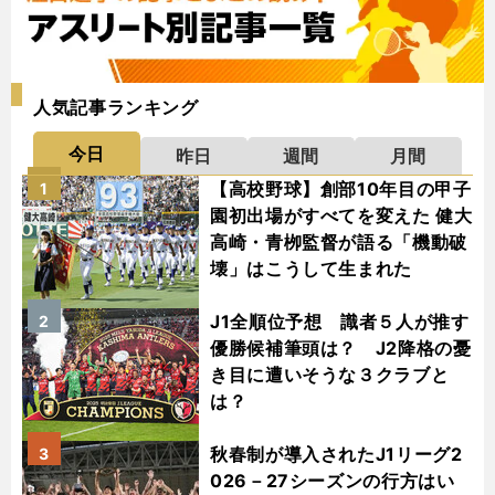
人気記事ランキング
今日
昨日
週間
月間
【高校野球】創部10年目の甲子
1
園初出場がすべてを変えた 健大
高崎・青栁監督が語る「機動破
壊」はこうして生まれた
J1全順位予想 識者５人が推す
2
優勝候補筆頭は？ J2降格の憂
き目に遭いそうな３クラブと
は？
秋春制が導入されたJ1リーグ2
3
026－27シーズンの行方はい