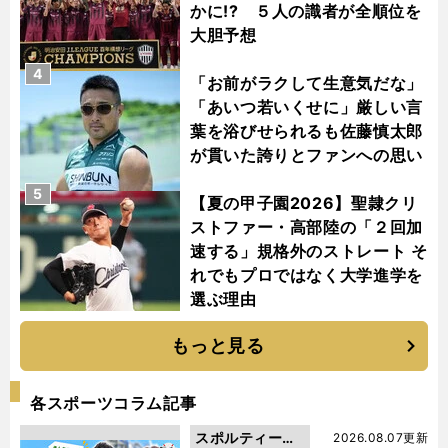
かに!? ５人の識者が全順位を
大胆予想
4
「お前がラクして生意気だな」
「あいつ若いくせに」厳しい言
葉を浴びせられるも佐藤慎太郎
が貫いた誇りとファンへの思い
5
【夏の甲子園2026】聖隷クリ
ストファー・高部陸の「２回加
速する」規格外のストレート そ
れでもプロではなく大学進学を
選ぶ理由
もっと見る
各スポーツコラム記事
スポルティーバ
2026.08.07更新