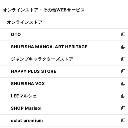
開
ウ
ウ
し
オンラインストア・
その他WEBサービス
く
で
ィ
い
開
ン
ウ
オンラインストア
く
ド
ィ
ウ
ン
OTO
で
ド
新
開
ウ
し
SHUEISHA MANGA-ART HERITAGE
く
で
い
新
開
ウ
し
ジャンプキャラクターズストア
く
ィ
い
新
ン
ウ
し
HAPPY PLUS STORE
ド
ィ
い
新
ウ
ン
ウ
し
SHUEISHA VOX
で
ド
ィ
い
新
開
ウ
ン
ウ
し
LEEマルシェ
く
で
ド
ィ
い
新
開
ウ
ン
ウ
し
SHOP Marisol
く
で
ド
ィ
い
新
開
ウ
ン
ウ
し
eclat premium
く
で
ド
ィ
い
新
開
ウ
ン
ウ
し