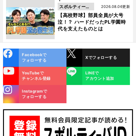
スポルティーバ
2026.08.06更新
動画
【高校野球】部員全員が大号
泣！？ ハードだったPL学園時
代を支えたものとは
cebo
X
Facebookで
Xでフォローする
ok
フォローする
uTube
LINE
YouTubeで
LINEで
チャンネル登録
アカウント追加
stagra
Instagramで
m
フォローする