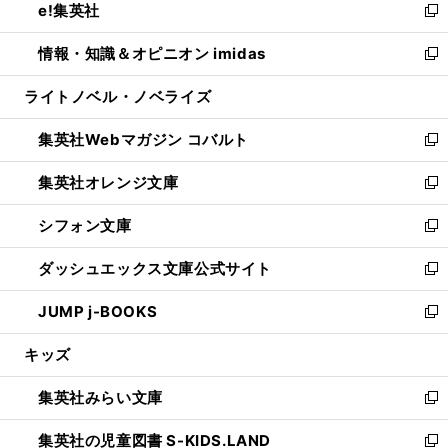
e!集英社
く
で
ド
ィ
い
新
開
ウ
ン
ウ
し
情報・知識＆オピニオン imidas
く
で
ド
ィ
い
新
開
ウ
ン
ウ
し
ライトノベル・ノベライズ
く
で
ド
ィ
い
開
ウ
ン
ウ
集英社Webマガジン コバルト
く
で
ド
ィ
新
開
ウ
ン
し
集英社オレンジ文庫
く
で
ド
い
新
開
ウ
ウ
し
シフォン文庫
く
で
ィ
い
新
開
ン
ウ
し
ダッシュエックス文庫公式サイト
く
ド
ィ
い
新
ウ
ン
ウ
し
JUMP j-BOOKS
で
ド
ィ
い
新
開
ウ
ン
ウ
し
キッズ
く
で
ド
ィ
い
開
ウ
ン
ウ
集英社みらい文庫
く
で
ド
ィ
新
開
ウ
ン
し
集英社の児童図書 S-KIDS.LAND
く
で
ド
い
新