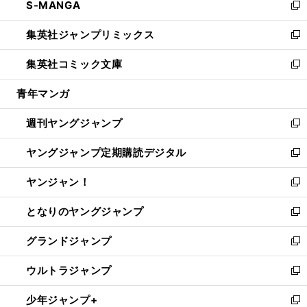
S-MANGA
く
で
ド
ィ
い
新
開
ウ
ン
ウ
し
集英社ジャンプリミックス
く
で
ド
ィ
い
新
開
ウ
ン
ウ
し
集英社コミック文庫
く
で
ド
ィ
い
新
開
ウ
ン
ウ
し
青年マンガ
く
で
ド
ィ
い
開
ウ
ン
ウ
週刊ヤングジャンプ
く
で
ド
ィ
新
開
ウ
ン
し
ヤングジャンプ定期購読デジタル
く
で
ド
い
新
開
ウ
ウ
し
ヤンジャン！
く
で
ィ
い
新
開
ン
ウ
し
となりのヤングジャンプ
く
ド
ィ
い
新
ウ
ン
ウ
し
グランドジャンプ
で
ド
ィ
い
新
開
ウ
ン
ウ
し
ウルトラジャンプ
く
で
ド
ィ
い
新
開
ウ
ン
ウ
し
少年ジャンプ+
く
で
ド
ィ
い
新