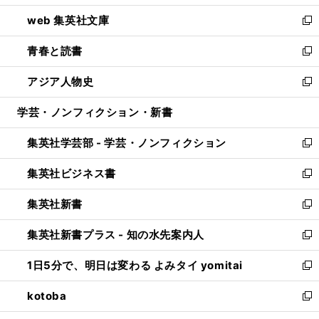
ン
ウ
し
web 集英社文庫
ド
ィ
い
新
ウ
ン
ウ
し
青春と読書
で
ド
ィ
い
新
開
ウ
ン
ウ
し
アジア人物史
く
で
ド
ィ
い
新
開
ウ
ン
ウ
し
学芸・ノンフィクション・新書
く
で
ド
ィ
い
開
ウ
ン
ウ
集英社学芸部 - 学芸・ノンフィクション
く
で
ド
ィ
新
開
ウ
ン
し
集英社ビジネス書
く
で
ド
い
新
開
ウ
ウ
し
集英社新書
く
で
ィ
い
新
開
ン
ウ
し
集英社新書プラス - 知の水先案内人
く
ド
ィ
い
新
ウ
ン
ウ
し
1日5分で、明日は変わる よみタイ yomitai
で
ド
ィ
い
新
開
ウ
ン
ウ
し
kotoba
く
で
ド
ィ
い
新
開
ウ
ン
ウ
し