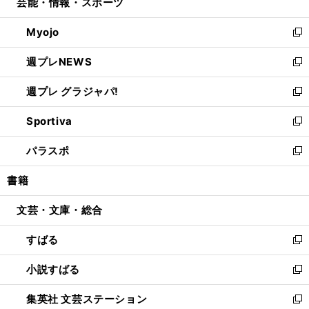
芸能・情報・スポーツ
く
で
ド
ィ
い
開
ウ
ン
ウ
Myojo
く
で
ド
ィ
新
開
ウ
ン
し
週プレNEWS
く
で
ド
い
新
開
ウ
ウ
し
週プレ グラジャパ!
く
で
ィ
い
新
開
ン
ウ
し
Sportiva
く
ド
ィ
い
新
ウ
ン
ウ
し
パラスポ
で
ド
ィ
い
新
開
ウ
ン
ウ
し
書籍
く
で
ド
ィ
い
開
ウ
ン
ウ
文芸・文庫・総合
く
で
ド
ィ
開
ウ
ン
すばる
く
で
ド
新
開
ウ
し
小説すばる
く
で
い
新
開
ウ
し
集英社 文芸ステーション
く
ィ
い
新