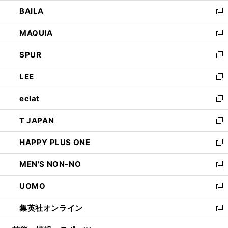
ウ
し
BAILA
く
ィ
い
新
ン
ウ
し
MAQUIA
ド
ィ
い
新
ウ
ン
ウ
し
SPUR
で
ド
ィ
い
新
開
ウ
ン
ウ
し
LEE
く
で
ド
ィ
い
新
開
ウ
ン
ウ
し
eclat
く
で
ド
ィ
い
新
開
ウ
ン
ウ
し
T JAPAN
く
で
ド
ィ
い
新
開
ウ
ン
ウ
し
HAPPY PLUS ONE
く
で
ド
ィ
い
新
開
ウ
ン
ウ
し
MEN'S NON-NO
く
で
ド
ィ
い
新
開
ウ
ン
ウ
し
UOMO
く
で
ド
ィ
い
新
開
ウ
ン
ウ
し
集英社オンライン
く
で
ド
ィ
い
新
開
ウ
ン
ウ
し