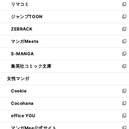
リマコミ
で
ド
ィ
い
新
開
ウ
ン
ウ
し
ジャンプTOON
く
で
ド
ィ
い
新
開
ウ
ン
ウ
し
ZEBRACK
く
で
ド
ィ
い
新
開
ウ
ン
ウ
し
マンガMeets
く
で
ド
ィ
い
新
開
ウ
ン
ウ
し
S-MANGA
く
で
ド
ィ
い
新
開
ウ
ン
ウ
し
集英社コミック文庫
く
で
ド
ィ
い
新
開
ウ
ン
ウ
し
女性マンガ
く
で
ド
ィ
い
開
ウ
ン
ウ
Cookie
く
で
ド
ィ
新
開
ウ
ン
し
Cocohana
く
で
ド
い
新
開
ウ
ウ
し
office YOU
く
で
ィ
い
新
開
ン
ウ
し
マンガMee公式サイト
く
ド
ィ
い