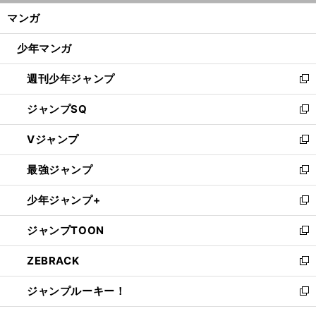
ン
く/
マンガ
ド
閉
ウ
じ
少年マンガ
で
る
開
週刊少年ジャンプ
く
新
し
ジャンプSQ
い
新
ウ
し
Vジャンプ
ィ
い
新
ン
ウ
し
最強ジャンプ
ド
ィ
い
新
ウ
ン
ウ
し
少年ジャンプ+
で
ド
ィ
い
新
開
ウ
ン
ウ
し
ジャンプTOON
く
で
ド
ィ
い
新
開
ウ
ン
ウ
し
ZEBRACK
く
で
ド
ィ
い
新
開
ウ
ン
ウ
し
ジャンプルーキー！
く
で
ド
ィ
い
新
開
ウ
ン
ウ
し