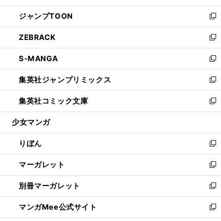
開
ウ
ン
ウ
し
ジャンプTOON
く
で
ド
ィ
い
新
開
ウ
ン
ウ
し
ZEBRACK
く
で
ド
ィ
い
新
開
ウ
ン
ウ
し
S-MANGA
く
で
ド
ィ
い
新
開
ウ
ン
ウ
し
集英社ジャンプリミックス
く
で
ド
ィ
い
新
開
ウ
ン
ウ
し
集英社コミック文庫
く
で
ド
ィ
い
新
開
ウ
ン
ウ
し
少女マンガ
く
で
ド
ィ
い
開
ウ
ン
ウ
りぼん
く
で
ド
ィ
新
開
ウ
ン
し
マーガレット
く
で
ド
い
新
開
ウ
ウ
し
別冊マーガレット
く
で
ィ
い
新
開
ン
ウ
し
マンガMee公式サイト
く
ド
ィ
い
新
ウ
ン
ウ
し