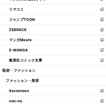
新
ウ
ン
ウ
し
リマコミ
で
ド
ィ
い
新
開
ウ
ン
ウ
し
ジャンプTOON
く
で
ド
ィ
い
新
開
ウ
ン
ウ
し
ZEBRACK
く
で
ド
ィ
い
新
開
ウ
ン
ウ
し
マンガMeets
く
で
ド
ィ
い
新
開
ウ
ン
ウ
し
S-MANGA
く
で
ド
ィ
い
新
開
ウ
ン
ウ
し
集英社コミック文庫
く
で
ド
ィ
い
新
開
ウ
ン
ウ
し
取材・ファッション
く
で
ド
ィ
い
開
ウ
ン
ウ
ファッション・美容
く
で
ド
ィ
開
ウ
ン
Seventeen
く
で
ド
新
開
ウ
し
non-no
く
で
い
新
開