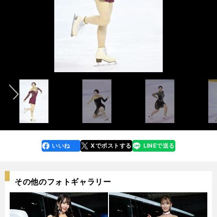
フリーの本田真凜
前へ
『東京選手権2021』フォトギャラリー＞＞
photo by Noto Sunao（a presto）
SPの本田真凜
SPの本田望結
いいね
Xでポストする
LINEで送る
line
faceboo
x
k
その他のフォトギャラリー