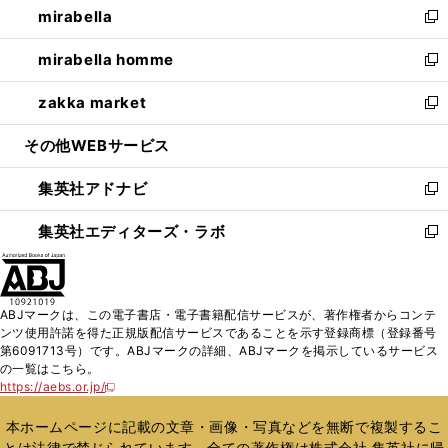
mirabella
く
で
ド
ィ
い
新
開
ウ
ン
ウ
し
mirabella homme
く
で
ド
ィ
い
新
開
ウ
ン
ウ
し
zakka market
く
で
ド
ィ
い
新
開
ウ
ン
ウ
し
その他WEBサービス
く
で
ド
ィ
い
開
ウ
ン
ウ
集英社アドナビ
く
で
ド
ィ
新
開
ウ
ン
し
集英社エディターズ・ラボ
く
で
ド
い
新
開
ウ
ウ
し
く
で
ィ
い
開
ン
ウ
ABJマークは、この電子書店・電子書籍配信サービスが、著作権者からコンテ
く
ド
ィ
ンツ使用許諾を得た正規版配信サービスであることを示す登録商標（登録番号
ウ
ン
第6091713号）です。ABJマークの詳細、ABJマークを掲示しているサービス
で
ド
の一覧はこちら。
開
ウ
https://aebs.or.jp/
新
く
で
し
い
開
本ホームページに記載の文章・画像・写真などを無断で複製するこ
ウ
く
とは法律で禁じられています。全ての著作権は株式会社 集英社に帰