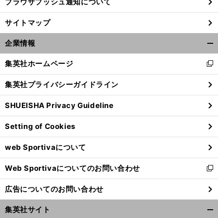
ブラウザプッシュ通知について
サイトマップ
企業情報
開
く/
集英社ホームページ
新
閉
し
じ
集英社プライバシーガイドライン
い
る
ウ
SHUEISHA Privacy Guideline
ィ
ン
Setting of Cookies
ド
ウ
web Sportivaについて
で
開
Web Sportivaについてのお問い合わせ
く
新
し
広告についてのお問い合わせ
い
ウ
集英社サイト
ィ
開