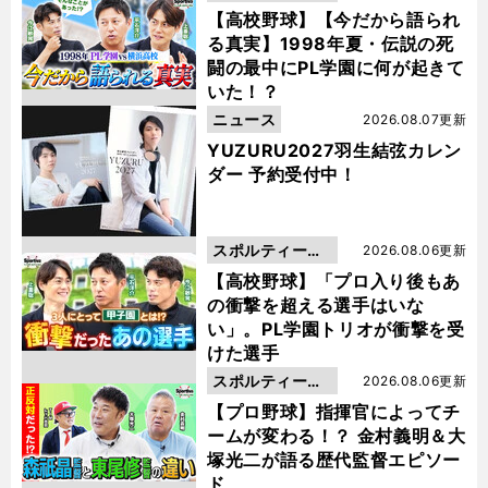
動画
【高校野球】【今だから語られ
る真実】1998年夏・伝説の死
闘の最中にPL学園に何が起きて
いた！？
ニュース
2026.08.07更新
YUZURU2027羽生結弦カレン
ダー 予約受付中！
スポルティーバ
2026.08.06更新
動画
【高校野球】「プロ入り後もあ
の衝撃を超える選手はいな
い」。PL学園トリオが衝撃を受
けた選手
スポルティーバ
2026.08.06更新
動画
【プロ野球】指揮官によってチ
ームが変わる！？ 金村義明＆大
塚光二が語る歴代監督エピソー
ド