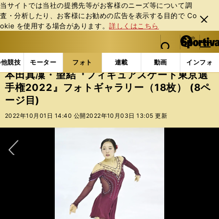
当サイトでは当社の提携先等がお客様のニーズ等について調
査・分析したり、お客様にお勧めの広告を表⽰する⽬的で Co
閉じ
okie を使⽤する場合があります。
詳しくはこちら
る
マイペ
web Sportiva (webスポルティーバ)
検索
メニュ
we
ー
フォトギャラリー
本田真凜・望結『フィギュアスケート東
b
ジ
の他競技
モーター
フォト
連載
動画
インフォ
ス
本田真凜・望結『フィギュアスケート東京選
ポ
手権2022』フォトギャラリー（18枚） (8ペ
ル
ージ目)
テ
ィ
2022年10月01日 14:40 公開
2022年10月03日 13:05 更新
ー
バ
次へ