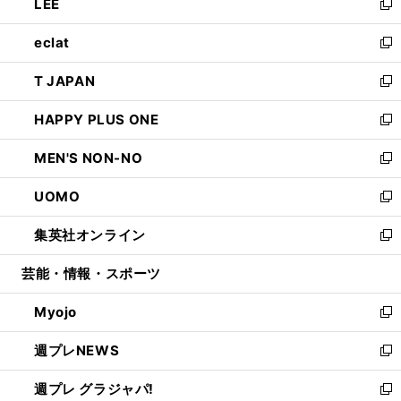
LEE
く
で
ド
ィ
い
新
開
ウ
ン
ウ
し
eclat
く
で
ド
ィ
い
新
開
ウ
ン
ウ
し
T JAPAN
く
で
ド
ィ
い
新
開
ウ
ン
ウ
し
HAPPY PLUS ONE
く
で
ド
ィ
い
新
開
ウ
ン
ウ
し
MEN'S NON-NO
く
で
ド
ィ
い
新
開
ウ
ン
ウ
し
UOMO
く
で
ド
ィ
い
新
開
ウ
ン
ウ
し
集英社オンライン
く
で
ド
ィ
い
新
開
ウ
ン
ウ
し
芸能・情報・スポーツ
く
で
ド
ィ
い
開
ウ
ン
ウ
Myojo
く
で
ド
ィ
新
開
ウ
ン
し
週プレNEWS
く
で
ド
い
新
開
ウ
ウ
し
週プレ グラジャパ!
く
で
ィ
い
新