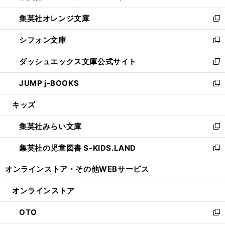
開
ウ
ン
し
集英社オレンジ文庫
く
で
ド
い
新
開
ウ
ウ
し
シフォン文庫
く
で
ィ
い
新
開
ン
ウ
し
ダッシュエックス文庫公式サイト
く
ド
ィ
い
新
ウ
ン
ウ
し
JUMP j-BOOKS
で
ド
ィ
い
新
開
ウ
ン
ウ
し
キッズ
く
で
ド
ィ
い
開
ウ
ン
ウ
集英社みらい文庫
く
で
ド
ィ
新
開
ウ
ン
し
集英社の児童図書 S-KIDS.LAND
く
で
ド
い
新
開
ウ
ウ
し
オンラインストア・
その他WEBサービス
く
で
ィ
い
開
ン
ウ
オンラインストア
く
ド
ィ
ウ
ン
OTO
で
ド
新
開
ウ
し