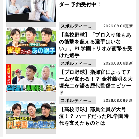
ダー 予約受付中！
スポルティーバ
2026.08.06更新
動画
【高校野球】「プロ入り後もあ
の衝撃を超える選手はいな
い」。PL学園トリオが衝撃を受
けた選手
スポルティーバ
2026.08.06更新
動画
【プロ野球】指揮官によってチ
ームが変わる！？ 金村義明＆大
塚光二が語る歴代監督エピソー
ド
スポルティーバ
2026.08.06更新
動画
【高校野球】部員全員が大号
泣！？ ハードだったPL学園時
代を支えたものとは