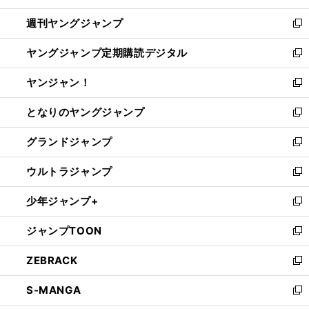
開
ウ
ン
ウ
週刊ヤングジャンプ
く
で
ド
ィ
新
開
ウ
ン
し
ヤングジャンプ定期購読デジタル
く
で
ド
い
新
開
ウ
ウ
し
ヤンジャン！
く
で
ィ
い
新
開
ン
ウ
し
となりのヤングジャンプ
く
ド
ィ
い
新
ウ
ン
ウ
し
グランドジャンプ
で
ド
ィ
い
新
開
ウ
ン
ウ
し
ウルトラジャンプ
く
で
ド
ィ
い
新
開
ウ
ン
ウ
し
少年ジャンプ+
く
で
ド
ィ
い
新
開
ウ
ン
ウ
し
ジャンプTOON
く
で
ド
ィ
い
新
開
ウ
ン
ウ
し
ZEBRACK
く
で
ド
ィ
い
新
開
ウ
ン
ウ
し
S-MANGA
く
で
ド
ィ
い
新
開
ウ
ン
ウ
し