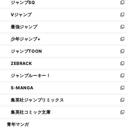
ジャンプSQ
い
新
ウ
し
Vジャンプ
ィ
い
新
ン
ウ
し
最強ジャンプ
ド
ィ
い
新
ウ
ン
ウ
し
少年ジャンプ+
で
ド
ィ
い
新
開
ウ
ン
ウ
し
ジャンプTOON
く
で
ド
ィ
い
新
開
ウ
ン
ウ
し
ZEBRACK
く
で
ド
ィ
い
新
開
ウ
ン
ウ
し
ジャンプルーキー！
く
で
ド
ィ
い
新
開
ウ
ン
ウ
し
S-MANGA
く
で
ド
ィ
い
新
開
ウ
ン
ウ
し
集英社ジャンプリミックス
く
で
ド
ィ
い
新
開
ウ
ン
ウ
し
集英社コミック文庫
く
で
ド
ィ
い
新
開
ウ
ン
ウ
し
青年マンガ
く
で
ド
ィ
い