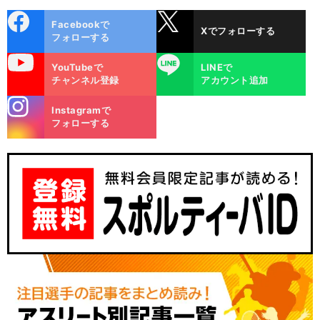
cebo
X
Facebookで
Xでフォローする
ok
フォローする
uTube
LINE
YouTubeで
LINEで
チャンネル登録
アカウント追加
stagra
Instagramで
m
フォローする