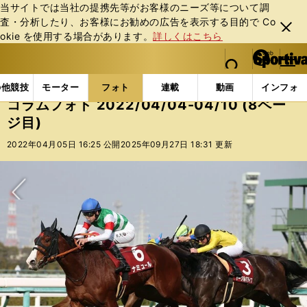
当サイトでは当社の提携先等がお客様のニーズ等について調
査・分析したり、お客様にお勧めの広告を表⽰する⽬的で Co
閉じ
okie を使⽤する場合があります。
詳しくはこちら
る
マイペ
web Sportiva (webスポルティーバ)
検索
メニュ
we
ー
フォトギャラリー
コラムフォト
コラムフォト 2022/
b
ジ
の他競技
モーター
フォト
連載
動画
インフォ
ス
コラムフォト 2022/04/04-04/10 (8ペー
ポ
ジ目)
ル
テ
2022年04月05日 16:25 公開
2025年09月27日 18:31 更新
ィ
ー
バ
次へ