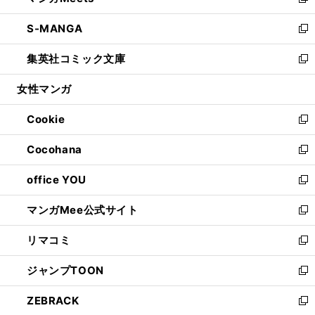
い
新
開
ウ
ン
ウ
し
S-MANGA
く
で
ド
ィ
い
新
開
ウ
ン
ウ
し
集英社コミック文庫
く
で
ド
ィ
い
新
開
ウ
ン
ウ
し
女性マンガ
く
で
ド
ィ
い
開
ウ
ン
ウ
Cookie
く
で
ド
ィ
新
開
ウ
ン
し
Cocohana
く
で
ド
い
新
開
ウ
ウ
し
office YOU
く
で
ィ
い
新
開
ン
ウ
し
マンガMee公式サイト
く
ド
ィ
い
新
ウ
ン
ウ
し
リマコミ
で
ド
ィ
い
新
開
ウ
ン
ウ
し
ジャンプTOON
く
で
ド
ィ
い
新
開
ウ
ン
ウ
し
ZEBRACK
く
で
ド
ィ
い
新