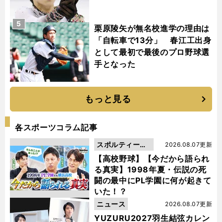
5
栗原陵矢が無名校進学の理由は
「自転車で13分」 春江工出身
として最初で最後のプロ野球選
手となった
もっと見る
各スポーツコラム記事
スポルティーバ
2026.08.07更新
動画
【高校野球】【今だから語られ
る真実】1998年夏・伝説の死
闘の最中にPL学園に何が起きて
いた！？
ニュース
2026.08.07更新
YUZURU2027羽生結弦カレン