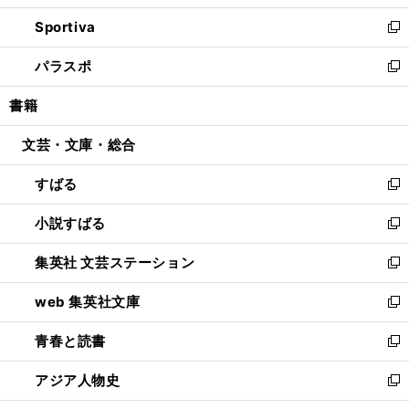
開
ン
ウ
し
Sportiva
く
ド
ィ
い
新
ウ
ン
ウ
し
パラスポ
で
ド
ィ
い
新
開
ウ
ン
ウ
し
書籍
く
で
ド
ィ
い
開
ウ
ン
ウ
文芸・文庫・総合
く
で
ド
ィ
開
ウ
ン
すばる
く
で
ド
新
開
ウ
し
小説すばる
く
で
い
新
開
ウ
し
集英社 文芸ステーション
く
ィ
い
新
ン
ウ
し
web 集英社文庫
ド
ィ
い
新
ウ
ン
ウ
し
青春と読書
で
ド
ィ
い
新
開
ウ
ン
ウ
し
アジア人物史
く
で
ド
ィ
い
新
開
ウ
ン
ウ
し