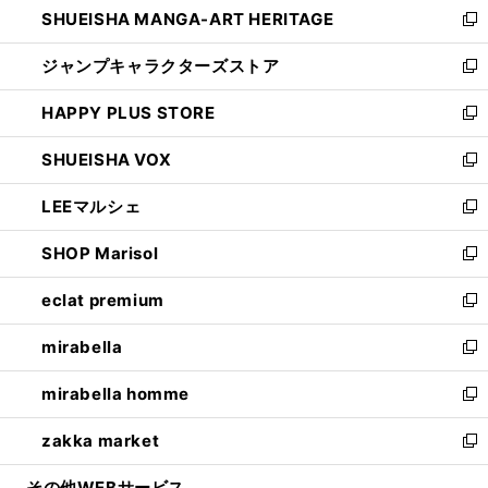
SHUEISHA MANGA-ART HERITAGE
く
で
い
新
開
ウ
し
ジャンプキャラクターズストア
く
ィ
い
新
ン
ウ
し
HAPPY PLUS STORE
ド
ィ
い
新
ウ
ン
ウ
し
SHUEISHA VOX
で
ド
ィ
い
新
開
ウ
ン
ウ
し
LEEマルシェ
く
で
ド
ィ
い
新
開
ウ
ン
ウ
し
SHOP Marisol
く
で
ド
ィ
い
新
開
ウ
ン
ウ
し
eclat premium
く
で
ド
ィ
い
新
開
ウ
ン
ウ
し
mirabella
く
で
ド
ィ
い
新
開
ウ
ン
ウ
し
mirabella homme
く
で
ド
ィ
い
新
開
ウ
ン
ウ
し
zakka market
く
で
ド
ィ
い
新
開
ウ
ン
ウ
し
その他WEBサービス
く
で