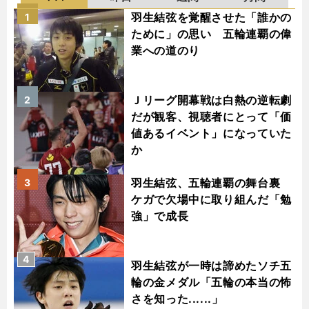
羽生結弦を覚醒させた「誰かの
1
ために」の思い 五輪連覇の偉
業への道のり
Ｊリーグ開幕戦は白熱の逆転劇
2
だが観客、視聴者にとって「価
値あるイベント」になっていた
か
羽生結弦、五輪連覇の舞台裏
3
ケガで欠場中に取り組んだ「勉
強」で成長
4
羽生結弦が一時は諦めたソチ五
輪の金メダル「五輪の本当の怖
さを知った......」