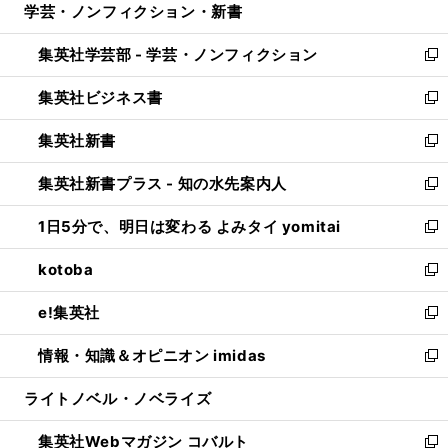
学芸・ノンフィクション・新書
く
で
ド
ィ
い
開
ウ
ン
ウ
集英社学芸部 - 学芸・ノンフィクション
く
で
ド
ィ
新
開
ウ
ン
し
集英社ビジネス書
く
で
ド
い
新
開
ウ
ウ
し
集英社新書
く
で
ィ
い
新
開
ン
ウ
し
集英社新書プラス - 知の水先案内人
く
ド
ィ
い
新
ウ
ン
ウ
し
1日5分で、明日は変わる よみタイ yomitai
で
ド
ィ
い
新
開
ウ
ン
ウ
し
kotoba
く
で
ド
ィ
い
新
開
ウ
ン
ウ
し
e!集英社
く
で
ド
ィ
い
新
開
ウ
ン
ウ
し
情報・知識＆オピニオン imidas
く
で
ド
ィ
い
新
開
ウ
ン
ウ
し
ライトノベル・ノベライズ
く
で
ド
ィ
い
開
ウ
ン
ウ
集英社Webマガジン コバルト
く
で
ド
ィ
新