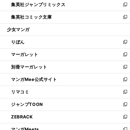
集英社ジャンプリミックス
く
で
ド
ィ
い
新
開
ウ
ン
ウ
し
集英社コミック文庫
く
で
ド
ィ
い
新
開
ウ
ン
ウ
し
少女マンガ
く
で
ド
ィ
い
開
ウ
ン
ウ
りぼん
く
で
ド
ィ
新
開
ウ
ン
し
マーガレット
く
で
ド
い
新
開
ウ
ウ
し
別冊マーガレット
く
で
ィ
い
新
開
ン
ウ
し
マンガMee公式サイト
く
ド
ィ
い
新
ウ
ン
ウ
し
リマコミ
で
ド
ィ
い
新
開
ウ
ン
ウ
し
ジャンプTOON
く
で
ド
ィ
い
新
開
ウ
ン
ウ
し
ZEBRACK
く
で
ド
ィ
い
新
開
ウ
ン
ウ
し
マンガMeets
く
で
ド
ィ