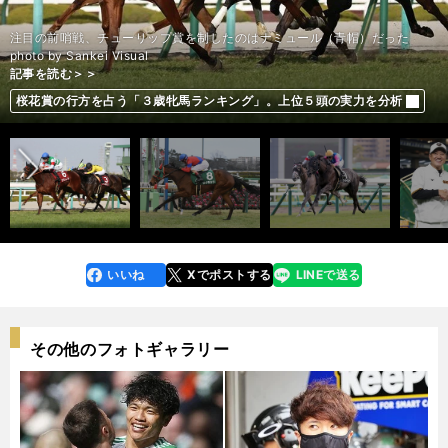
注目の前哨戦、チューリップ賞を制したのはナミュール（青帽）だった
記事を読む＞＞
記事を読む＞＞
記事を読む＞＞
記事を読む＞＞
記事を読む＞＞
記事を読む＞＞
記事を読む＞＞
photo by Sankei Visual
記事を読む＞＞
記事を読む＞＞
記事を読む＞＞
原辰徳はジャイアンツきっての「再生屋」。初の監督就任から20年、冴
開幕投手のダルビッシュ有「もう投げられる準備はできている」。５年ぶ
リネカーは言った「最後はドイツが勝つ」。日本がカタールＷ杯の初戦で
補強ゼロで貧打に苦しむ古豪サンフレッチェ。ドイツ人監督が見出したス
安藤勝己が徹底検証。桜花賞、オークスの行方がわかる「３歳牝馬番付」
桜花賞は末脚自慢の「３強」が有力も、乗り替わりがプラスに働く伏兵に
ほのかが予想する桜花賞。本命は人気馬も、対抗は「負けず嫌い」と見た
桜花賞は父系・母系も「縁がある血」で本命を決める。前走で「２歳女
桜花賞でも高配当炸裂か。穴党記者が推す阪神の荒れ馬場で浮上する伏兵
前へ
え渡るもうひとつの手腕
りに「10勝の壁」を超えられるか
避けたかった、これだけの理由
トロングポイントは？
一発の可能性
穴馬
桜花賞の行方を占う「３歳牝馬ランキング」。上位５頭の実力を分析
王」に先着した激走馬にも期待
２頭
いいね
Xでポストする
LINEで送る
line
faceboo
x
k
その他のフォトギャラリー