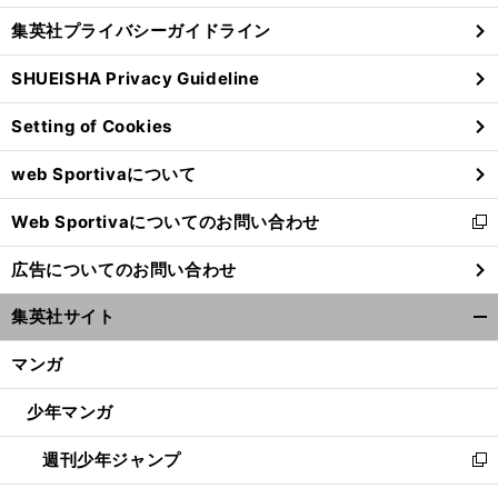
し
じ
集英社プライバシーガイドライン
い
る
ウ
SHUEISHA Privacy Guideline
ィ
ン
Setting of Cookies
ド
ウ
web Sportivaについて
で
開
Web Sportivaについてのお問い合わせ
く
新
し
広告についてのお問い合わせ
い
ウ
集英社サイト
ィ
開
ン
く/
マンガ
ド
閉
ウ
じ
少年マンガ
で
る
開
週刊少年ジャンプ
く
新
し