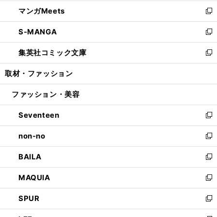
開
ウ
ン
ウ
し
マンガMeets
く
で
ド
ィ
い
新
開
ウ
ン
ウ
し
S-MANGA
く
で
ド
ィ
い
新
開
ウ
ン
ウ
し
集英社コミック文庫
く
で
ド
ィ
い
新
開
ウ
ン
ウ
し
取材・ファッション
く
で
ド
ィ
い
開
ウ
ン
ウ
ファッション・美容
く
で
ド
ィ
開
ウ
ン
Seventeen
く
で
ド
新
開
ウ
し
non-no
く
で
い
新
開
ウ
し
BAILA
く
ィ
い
新
ン
ウ
し
MAQUIA
ド
ィ
い
新
ウ
ン
ウ
し
SPUR
で
ド
ィ
い
新
開
ウ
ン
ウ
し