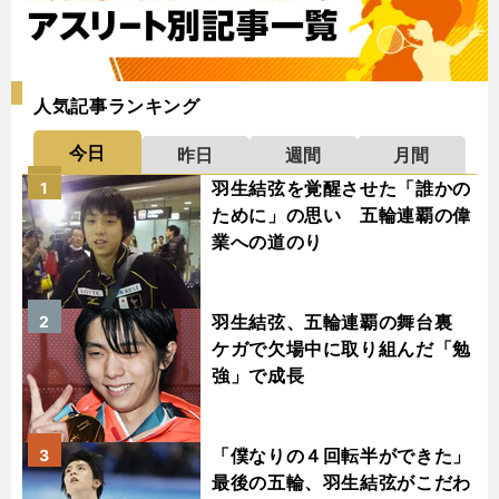
人気記事ランキング
今日
昨日
週間
月間
羽生結弦を覚醒させた「誰かの
1
ために」の思い 五輪連覇の偉
業への道のり
羽生結弦、五輪連覇の舞台裏
2
ケガで欠場中に取り組んだ「勉
強」で成長
「僕なりの４回転半ができた」
3
最後の五輪、羽生結弦がこだわ