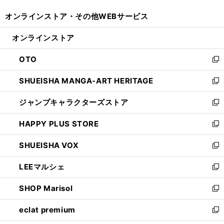
開
ウ
ウ
し
オンラインストア・
その他WEBサービス
く
で
ィ
い
開
ン
ウ
オンラインストア
く
ド
ィ
ウ
ン
OTO
で
ド
新
開
ウ
し
SHUEISHA MANGA-ART HERITAGE
く
で
い
新
開
ウ
し
ジャンプキャラクターズストア
く
ィ
い
新
ン
ウ
し
HAPPY PLUS STORE
ド
ィ
い
新
ウ
ン
ウ
し
SHUEISHA VOX
で
ド
ィ
い
新
開
ウ
ン
ウ
し
LEEマルシェ
く
で
ド
ィ
い
新
開
ウ
ン
ウ
し
SHOP Marisol
く
で
ド
ィ
い
新
開
ウ
ン
ウ
し
eclat premium
く
で
ド
ィ
い
新
開
ウ
ン
ウ
し