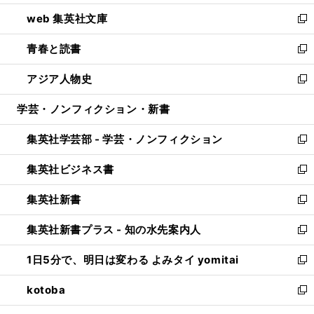
ン
ウ
し
web 集英社文庫
ド
ィ
い
新
ウ
ン
ウ
し
青春と読書
で
ド
ィ
い
新
開
ウ
ン
ウ
し
アジア人物史
く
で
ド
ィ
い
新
開
ウ
ン
ウ
し
学芸・ノンフィクション・新書
く
で
ド
ィ
い
開
ウ
ン
ウ
集英社学芸部 - 学芸・ノンフィクション
く
で
ド
ィ
新
開
ウ
ン
し
集英社ビジネス書
く
で
ド
い
新
開
ウ
ウ
し
集英社新書
く
で
ィ
い
新
開
ン
ウ
し
集英社新書プラス - 知の水先案内人
く
ド
ィ
い
新
ウ
ン
ウ
し
1日5分で、明日は変わる よみタイ yomitai
で
ド
ィ
い
新
開
ウ
ン
ウ
し
kotoba
く
で
ド
ィ
い
新
開
ウ
ン
ウ
し