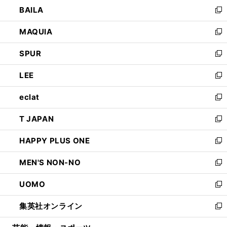
ウ
し
BAILA
く
ィ
い
新
ン
ウ
し
MAQUIA
ド
ィ
い
新
ウ
ン
ウ
し
SPUR
で
ド
ィ
い
新
開
ウ
ン
ウ
し
LEE
く
で
ド
ィ
い
新
開
ウ
ン
ウ
し
eclat
く
で
ド
ィ
い
新
開
ウ
ン
ウ
し
T JAPAN
く
で
ド
ィ
い
新
開
ウ
ン
ウ
し
HAPPY PLUS ONE
く
で
ド
ィ
い
新
開
ウ
ン
ウ
し
MEN'S NON-NO
く
で
ド
ィ
い
新
開
ウ
ン
ウ
し
UOMO
く
で
ド
ィ
い
新
開
ウ
ン
ウ
し
集英社オンライン
く
で
ド
ィ
い
新
開
ウ
ン
ウ
し