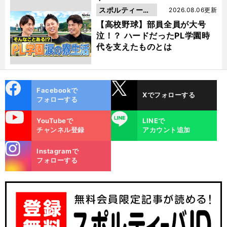
スポルティーバ
2026.08.06更新
動画
【高校野球】部員全員が大号
泣！？ ハードだったPL学園時
代を支えたものとは
cebo
X
Facebookで
Xでフォローする
ok
フォローする
uTube
LINE
YouTubeで
LINEで
チャンネル登録
アカウント追加
stagra
Instagramで
m
フォローする