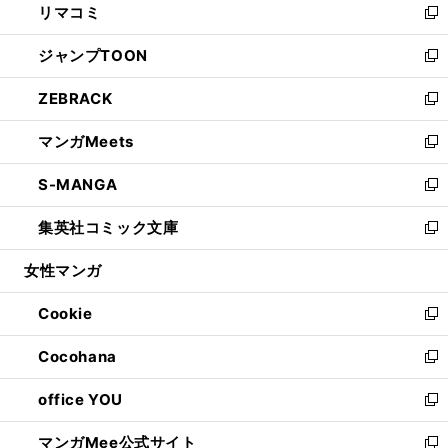
リマコミ
で
ド
ィ
い
新
開
ウ
ン
ウ
し
ジャンプTOON
く
で
ド
ィ
い
新
開
ウ
ン
ウ
し
ZEBRACK
く
で
ド
ィ
い
新
開
ウ
ン
ウ
し
マンガMeets
く
で
ド
ィ
い
新
開
ウ
ン
ウ
し
S-MANGA
く
で
ド
ィ
い
新
開
ウ
ン
ウ
し
集英社コミック文庫
く
で
ド
ィ
い
新
開
ウ
ン
ウ
し
女性マンガ
く
で
ド
ィ
い
開
ウ
ン
ウ
Cookie
く
で
ド
ィ
新
開
ウ
ン
し
Cocohana
く
で
ド
い
新
開
ウ
ウ
し
office YOU
く
で
ィ
い
新
開
ン
ウ
し
マンガMee公式サイト
く
ド
ィ
い
新