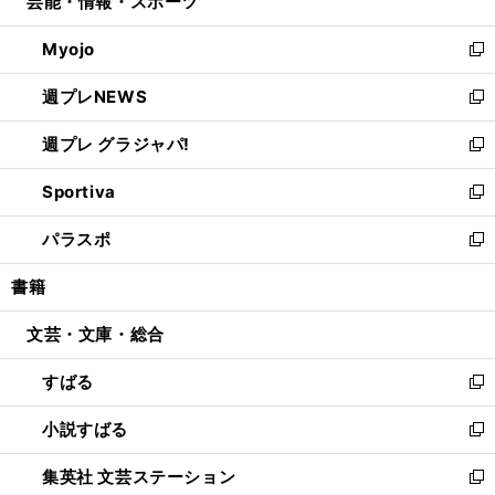
芸能・情報・スポーツ
く
で
ド
ィ
い
開
ウ
ン
ウ
Myojo
く
で
ド
ィ
新
開
ウ
ン
し
週プレNEWS
く
で
ド
い
新
開
ウ
ウ
し
週プレ グラジャパ!
く
で
ィ
い
新
開
ン
ウ
し
Sportiva
く
ド
ィ
い
新
ウ
ン
ウ
し
パラスポ
で
ド
ィ
い
新
開
ウ
ン
ウ
し
書籍
く
で
ド
ィ
い
開
ウ
ン
ウ
文芸・文庫・総合
く
で
ド
ィ
開
ウ
ン
すばる
く
で
ド
新
開
ウ
し
小説すばる
く
で
い
新
開
ウ
し
集英社 文芸ステーション
く
ィ
い
新