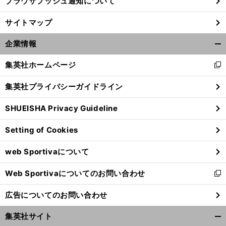
ブラウザプッシュ通知について
サイトマップ
企業情報
開
く/
集英社ホームページ
新
閉
し
じ
集英社プライバシーガイドライン
い
る
ウ
SHUEISHA Privacy Guideline
ィ
ン
Setting of Cookies
ド
ウ
web Sportivaについて
で
開
Web Sportivaについてのお問い合わせ
く
新
し
広告についてのお問い合わせ
い
ウ
集英社サイト
ィ
開