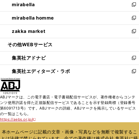
mirabella
く
で
ド
ィ
い
新
開
ウ
ン
ウ
し
mirabella homme
く
で
ド
ィ
い
新
開
ウ
ン
ウ
し
zakka market
く
で
ド
ィ
い
新
開
ウ
ン
ウ
し
その他WEBサービス
く
で
ド
ィ
い
開
ウ
ン
ウ
集英社アドナビ
く
で
ド
ィ
新
開
ウ
ン
し
集英社エディターズ・ラボ
く
で
ド
い
新
開
ウ
ウ
し
く
で
ィ
い
開
ン
ウ
ABJマークは、この電子書店・電子書籍配信サービスが、著作権者からコンテ
く
ド
ィ
ンツ使用許諾を得た正規版配信サービスであることを示す登録商標（登録番号
ウ
ン
第6091713号）です。ABJマークの詳細、ABJマークを掲示しているサービス
で
ド
の一覧はこちら。
開
ウ
https://aebs.or.jp/
新
く
で
し
い
開
本ホームページに記載の文章・画像・写真などを無断で複製するこ
ウ
く
とは法律で禁じられています。全ての著作権は株式会社 集英社に帰