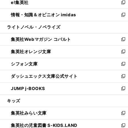
e!集英社
く
で
ド
ィ
い
新
開
ウ
ン
ウ
し
情報・知識＆オピニオン imidas
く
で
ド
ィ
い
新
開
ウ
ン
ウ
し
ライトノベル・ノベライズ
く
で
ド
ィ
い
開
ウ
ン
ウ
集英社Webマガジン コバルト
く
で
ド
ィ
新
開
ウ
ン
し
集英社オレンジ文庫
く
で
ド
い
新
開
ウ
ウ
し
シフォン文庫
く
で
ィ
い
新
開
ン
ウ
し
ダッシュエックス文庫公式サイト
く
ド
ィ
い
新
ウ
ン
ウ
し
JUMP j-BOOKS
で
ド
ィ
い
新
開
ウ
ン
ウ
し
キッズ
く
で
ド
ィ
い
開
ウ
ン
ウ
集英社みらい文庫
く
で
ド
ィ
新
開
ウ
ン
し
集英社の児童図書 S-KIDS.LAND
く
で
ド
い
新