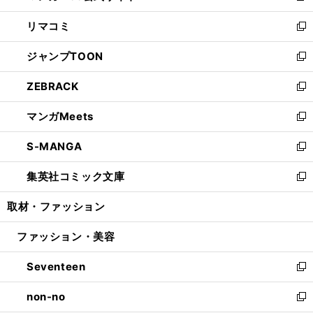
ウ
ン
ウ
し
リマコミ
で
ド
ィ
い
新
開
ウ
ン
ウ
し
ジャンプTOON
く
で
ド
ィ
い
新
開
ウ
ン
ウ
し
ZEBRACK
く
で
ド
ィ
い
新
開
ウ
ン
ウ
し
マンガMeets
く
で
ド
ィ
い
新
開
ウ
ン
ウ
し
S-MANGA
く
で
ド
ィ
い
新
開
ウ
ン
ウ
し
集英社コミック文庫
く
で
ド
ィ
い
新
開
ウ
ン
ウ
し
取材・ファッション
く
で
ド
ィ
い
開
ウ
ン
ウ
ファッション・美容
く
で
ド
ィ
開
ウ
ン
Seventeen
く
で
ド
新
開
ウ
し
non-no
く
で
い
新
開