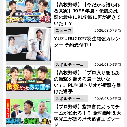
動画
【高校野球】【今だから語られ
る真実】1998年夏・伝説の死
闘の最中にPL学園に何が起きて
いた！？
ニュース
2026.08.07更新
YUZURU2027羽生結弦カレン
ダー 予約受付中！
スポルティーバ
2026.08.06更新
動画
【高校野球】「プロ入り後もあ
の衝撃を超える選手はいな
い」。PL学園トリオが衝撃を受
けた選手
スポルティーバ
2026.08.06更新
動画
【プロ野球】指揮官によってチ
ームが変わる！？ 金村義明＆大
塚光二が語る歴代監督エピソー
ド