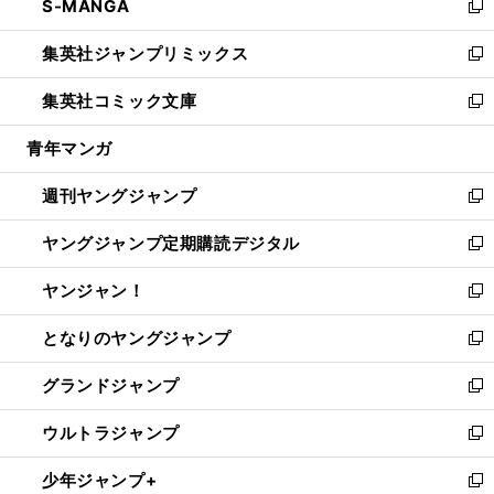
S-MANGA
く
で
ド
ィ
い
新
開
ウ
ン
ウ
し
集英社ジャンプリミックス
く
で
ド
ィ
い
新
開
ウ
ン
ウ
し
集英社コミック文庫
く
で
ド
ィ
い
新
開
ウ
ン
ウ
し
青年マンガ
く
で
ド
ィ
い
開
ウ
ン
ウ
週刊ヤングジャンプ
く
で
ド
ィ
新
開
ウ
ン
し
ヤングジャンプ定期購読デジタル
く
で
ド
い
新
開
ウ
ウ
し
ヤンジャン！
く
で
ィ
い
新
開
ン
ウ
し
となりのヤングジャンプ
く
ド
ィ
い
新
ウ
ン
ウ
し
グランドジャンプ
で
ド
ィ
い
新
開
ウ
ン
ウ
し
ウルトラジャンプ
く
で
ド
ィ
い
新
開
ウ
ン
ウ
し
少年ジャンプ+
く
で
ド
ィ
い
新