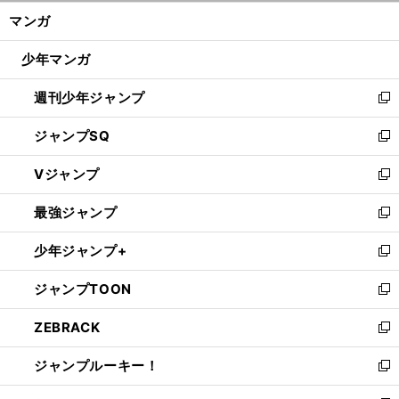
ン
く/
マンガ
ド
閉
ウ
じ
少年マンガ
で
る
開
週刊少年ジャンプ
く
新
し
ジャンプSQ
い
新
ウ
し
Vジャンプ
ィ
い
新
ン
ウ
し
最強ジャンプ
ド
ィ
い
新
ウ
ン
ウ
し
少年ジャンプ+
で
ド
ィ
い
新
開
ウ
ン
ウ
し
ジャンプTOON
く
で
ド
ィ
い
新
開
ウ
ン
ウ
し
ZEBRACK
く
で
ド
ィ
い
新
開
ウ
ン
ウ
し
ジャンプルーキー！
く
で
ド
ィ
い
新
開
ウ
ン
ウ
し