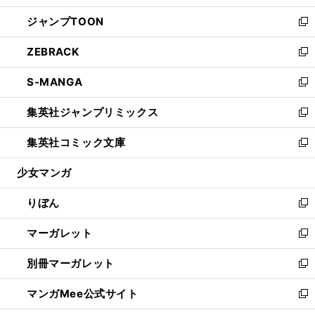
開
ウ
ン
ウ
し
ジャンプTOON
く
で
ド
ィ
い
新
開
ウ
ン
ウ
し
ZEBRACK
く
で
ド
ィ
い
新
開
ウ
ン
ウ
し
S-MANGA
く
で
ド
ィ
い
新
開
ウ
ン
ウ
し
集英社ジャンプリミックス
く
で
ド
ィ
い
新
開
ウ
ン
ウ
し
集英社コミック文庫
く
で
ド
ィ
い
新
開
ウ
ン
ウ
し
少女マンガ
く
で
ド
ィ
い
開
ウ
ン
ウ
りぼん
く
で
ド
ィ
新
開
ウ
ン
し
マーガレット
く
で
ド
い
新
開
ウ
ウ
し
別冊マーガレット
く
で
ィ
い
新
開
ン
ウ
し
マンガMee公式サイト
く
ド
ィ
い
新
ウ
ン
ウ
し