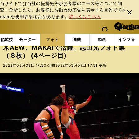
当サイトでは当社の提携先等がお客様のニーズ等について調
査・分析したり、お客様にお勧めの広告を表⽰する⽬的で Co
閉じ
okie を使⽤する場合があります。
詳しくはこちら
る
マイペ
web Sportiva (webスポルティーバ)
検索
メニュ
we
ー
フォトギャラリー
コラムフォト
米AEW、MAKAI
b
ジ
の他競技
モーター
フォト
連載
動画
インフォ
ス
米AEW、MAKAIで活躍。志田光フォト集
ポ
（８枚） (4ページ目)
ル
テ
2022年03月02日 17:30 公開
2022年03月02日 17:31 更新
ィ
ー
バ
次へ