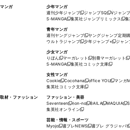
ィ
ウ
マンガ
少年マンガ
ン
ィ
週刊少年ジャンプ
ジャンプSQ
Vジャン
ド
ン
新
新
S-MANGA
集英社ジャンプリミックス
集
ウ
ド
新
し
し
新
で
ウ
し
い
い
し
青年マンガ
開
で
い
ウ
ウ
い
週刊ヤングジャンプ
ヤングジャンプ定期
新
く
開
ウ
ィ
ィ
ウ
ウルトラジャンプ
少年ジャンプ+
ジャン
新
し
新
く
ィ
ン
ン
ィ
し
い
し
ン
ド
ド
ン
少女マンガ
い
ウ
い
ド
ウ
ウ
ド
りぼん
マーガレット
別冊マーガレット
新
新
新
ウ
ィ
ウ
ウ
で
で
ウ
S-MANGA
集英社コミック文庫
し
新
し
新
ィ
ン
ィ
で
開
開
で
い
し
い
し
ン
ド
ン
女性マンガ
開
く
く
開
ウ
い
ウ
い
ド
ウ
ド
Cookie
Cocohana
office YOU
マンガM
く
く
新
新
新
ィ
ウ
ィ
ウ
ウ
で
ウ
集英社コミック文庫
し
新
し
し
ン
ィ
ン
ィ
で
開
で
い
し
い
い
ド
ン
ド
ン
取材・ファッション
ファッション・美容
開
く
開
ウ
い
ウ
ウ
ウ
ド
ウ
ド
Seventeen
non-no
BAILA
MAQUIA
S
く
く
新
新
新
新
ィ
ウ
ィ
ィ
で
ウ
で
ウ
集英社オンライン
し
新
し
し
し
ン
ィ
ン
ン
開
で
開
で
い
し
い
い
い
ド
ン
ド
ド
芸能・情報・スポーツ
く
開
く
開
ウ
い
ウ
ウ
ウ
ウ
ド
ウ
ウ
Myojo
週プレNEWS
週プレ グラジャパ!
く
く
新
新
新
ィ
ウ
ィ
ィ
ィ