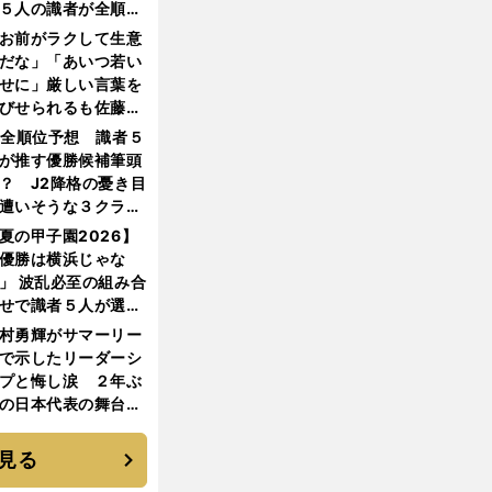
５人の識者が全順位
大胆予想
お前がラクして生意
だな」「あいつ若い
せに」厳しい言葉を
びせられるも佐藤慎
郎が貫いた誇りとフ
1全順位予想 識者５
ンへの思い
が推す優勝候補筆頭
？ J2降格の憂き目
遭いそうな３クラブ
は？
夏の甲子園2026】
優勝は横浜じゃな
」 波乱必至の組み合
せで識者５人が選ん
優勝校はここだ！
村勇輝がサマーリー
で示したリーダーシ
プと悔し涙 ２年ぶ
の日本代表の舞台を
に３年目のNBA挑戦
続く
見る