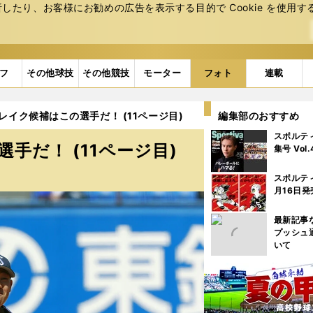
たり、お客様にお勧めの広告を表⽰する⽬的で Cookie を使⽤す
フ
その他球技
その他競技
モーター
フォト
連載
レイク候補はこの選手だ！ (11ページ目)
編集部のおすすめ
スポルテ
手だ！ (11ページ目)
集号 Vol
スポルテ
月16日発
最新記事
プッシュ
いて