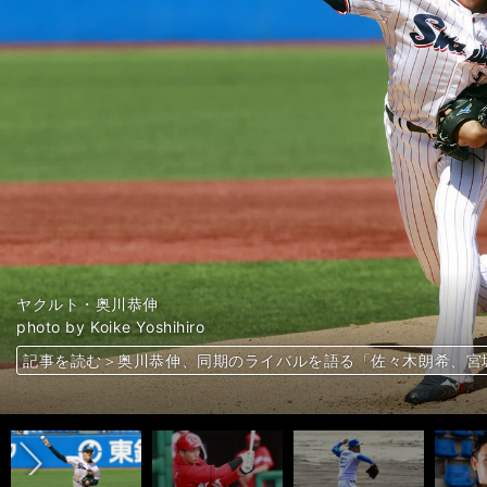
日本ハム・吉田輝星
DeNA・森敬斗
楽天・西口直人
ロッテ・松川虎生
ソフトバンク・田中正義
ヤクルト・奥川恭伸
広島・中村奨成
日本ハム・根本悠楓
日本ハム・根本悠楓
日本ハム・万波中正
巨人・山﨑伊織＆堀田賢慎
中日・鵜飼航丞
楽天・安田悠馬
広島・末包昇大
巨人・赤星優志
photo by Koike Yoshihiro
photo by Sankei Visual
巨人・秋広優人
中日・石川昂弥
ソフトバンク・リチャード
中日・根尾昂
photo by Kyodo News
photo by Koike Yoshihiro
photo by Koike Yoshihiro
photo by Koike Yoshihiro
ヤクルト・奥川恭伸
photo by Koike Yoshihiro
photo by Hosono Shinji
photo by Hosono Shinji
広島・小園海斗
photo by Koike Yoshihiro
photo by Ichikawa Mitsuharu（Hikaru Studio）
photo by Koike Yoshihiro
photo by Koike Yoshihiro
photo by Koike Yoshihiro
photo by Koike Yoshihiro
photo by Koike Yoshihiro
photo by Koike Yoshihiro
photo by Koike Yoshihiro
photo by Koike Yoshihiro
photo by Koike Yoshihiro
photo by Koike Yoshihiro
記事を読む＞「今さら言いなりになるのもダセえなって」。愛と
記事を読む＞「今のままでは行き詰まるよ」。DeNA森敬斗がレ
記事を読む＞無名校出身のドラフト最下位指名投手が手にした18
記事を読む＞ロッテ松川虎生はどこがすごいのか。史上３人目の
記事を読む＞ソフトバンクの最終兵器・田中正義に覚醒の予感。
記事を読む＞奥川恭伸がメジャーの偉大な大投手から学ぶエース
記事を読む＞広島・中村奨成が悔いる自らの甘え。「どこかで、
記事を読む＞奥川恭伸、宮城大弥に続くか。中学時代に全国大会
記事を読む＞奥川恭伸、宮城大弥に続くか。中学時代に全国大会
記事を読む＞万波中正、佐藤輝明、清宮幸太郎、根尾昂、安田尚
記事を読む＞巨人の星・山﨑伊織＆堀田賢慎ってどんな投手？ 
記事を読む＞「和製大砲」候補のルーキー３人の実力は？ 鵜飼
記事を読む＞「和製大砲」候補のルーキー３人の実力は？ 鵜飼
記事を読む＞「和製大砲」候補のルーキー３人の実力は？ 鵜飼
記事を読む＞他球団は「まとまっているだけ」と指名回避。巨人
星が4年目に挑む
ったこと
記事を読む＞巨人の「背番号55」を受け継いだ男・秋広優人が
記事を読む＞中日・石川昂弥に必要なのは村上宗隆流の育成法か
記事を読む＞ビッグベイビーからビッグチャイルドへ。ソフトバ
記事を読む＞中日・根尾昂、4年目の正念場。レギュラー奪取の
上物語」
と貫禄
にしていよいよ本格化
記事を読む＞奥川恭伸、同期のライバルを語る「佐々木朗希、宮
左腕が掲げた公約とは？
左腕が掲げた公約とは？
記事を読む＞広島・小園海斗「正直、怖さはある」。不動の遊撃
長所・課題を診断
このボールを見てくれ」
チ・内田順三が分析
チ・内田順三が分析
チ・内田順三が分析
由
前へ