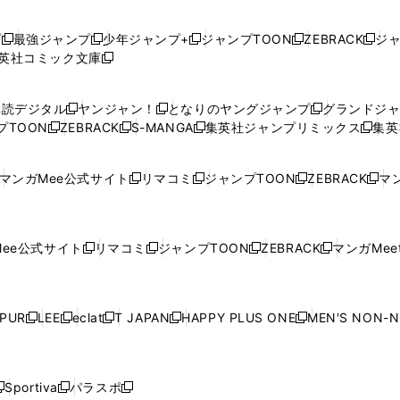
プ
最強ジャンプ
少年ジャンプ+
ジャンプTOON
ZEBRACK
ジ
新
新
新
新
新
英社コミック文庫
し
新
し
し
し
し
い
い
し
い
い
い
ウ
ウ
い
ウ
ウ
ウ
購読デジタル
ヤンジャン！
となりのヤングジャンプ
グランドジ
新
新
新
ィ
ィ
ウ
ィ
ィ
ィ
プTOON
ZEBRACK
S-MANGA
集英社ジャンプリミックス
集英
新
し
新
し
新
し
新
ン
ン
ィ
ン
ン
ン
し
い
し
い
し
い
し
ド
ド
ン
ド
ド
ド
い
ウ
い
ウ
い
ウ
い
ウ
ウ
ド
ウ
ウ
ウ
マンガMee公式サイト
リマコミ
ジャンプTOON
ZEBRACK
マン
新
新
新
新
ウ
ィ
ウ
ィ
ウ
ィ
ウ
で
で
ウ
で
で
で
し
し
し
し
し
ィ
ン
ィ
ン
ィ
ン
ィ
開
開
で
開
開
開
い
い
い
い
い
ン
ド
ン
ド
ン
ド
ン
く
く
開
く
く
く
ウ
ウ
ウ
ウ
ウ
ド
ウ
ド
ウ
ド
ウ
ド
ee公式サイト
リマコミ
ジャンプTOON
ZEBRACK
マンガMeet
く
新
新
新
新
ィ
ィ
ィ
ィ
ィ
ウ
で
ウ
で
ウ
で
ウ
し
し
し
し
ン
ン
ン
ン
ン
で
開
で
開
で
開
で
い
い
い
い
ド
ド
ド
ド
ド
開
く
開
く
開
く
開
ウ
ウ
ウ
ウ
ウ
ウ
ウ
ウ
ウ
PUR
LEE
eclat
T JAPAN
HAPPY PLUS ONE
MEN'S NON-
く
く
く
く
新
新
新
新
新
ィ
ィ
ィ
ィ
で
で
で
で
で
し
し
し
し
し
ン
ン
ン
ン
開
開
開
開
開
い
い
い
い
い
ド
ド
ド
ド
く
く
く
く
く
ウ
ウ
ウ
ウ
ウ
ウ
ウ
ウ
ウ
Sportiva
パラスポ
新
新
ィ
ィ
ィ
ィ
ィ