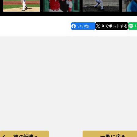
いいね
Xでポストする
line
faceboo
x
k
前の記事へ
一覧に戻る