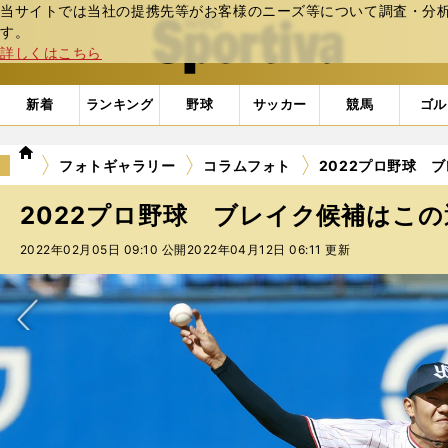
当サイトでは当社の提携先等がお客様のニーズ等について調査・分析し
web Sportiva (webスポルティーバ)
す。
詳しくはこちら
新着
ランキング
野球
サッカー
競馬
ゴル
we
フォトギャラリー
コラムフォト
2022プロ野球 ブ
b
ス
2022プロ野球 ブレイク候補はこの選
ポ
ル
2022年02月05日 09:10 公開
2022年04月12日 06:11 更新
テ
ィ
ー
バ
次へ