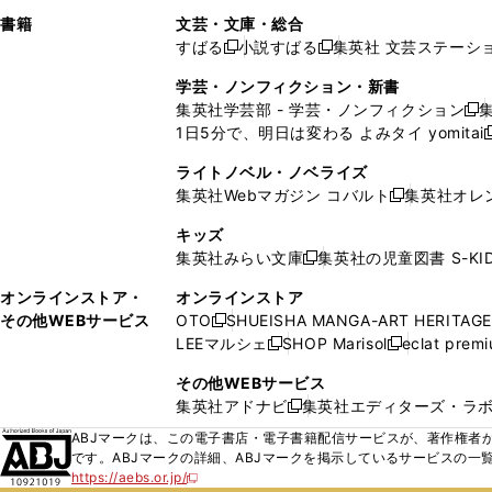
で
ウ
で
で
し
し
ン
ィ
ン
ン
ン
書籍
文芸・文庫・総合
開
で
開
開
い
い
ド
ン
ド
ド
ド
すばる
小説すばる
集英社 文芸ステーシ
く
開
く
く
新
新
ウ
ウ
ウ
ド
ウ
ウ
ウ
く
し
し
ィ
ィ
学芸・ノンフィクション・新書
で
ウ
で
で
で
い
い
ン
ン
集英社学芸部 - 学芸・ノンフィクション
開
で
開
開
開
新
ウ
ウ
ド
ド
1日5分で、明日は変わる よみタイ yomitai
く
開
く
く
く
し
新
ィ
ィ
ウ
ウ
く
い
ン
ン
ライトノベル・ノベライズ
で
で
ウ
ド
ド
集英社Webマガジン コバルト
集英社オレ
開
開
新
ィ
ウ
ウ
く
く
し
ン
キッズ
で
で
い
ド
集英社みらい文庫
集英社の児童図書 S-KID
開
開
新
ウ
ウ
く
く
し
ィ
オンラインストア・
オンラインストア
で
い
ン
その他WEBサービス
OTO
SHUEISHA MANGA-ART HERITAGE
開
新
ウ
ド
LEEマルシェ
SHOP Marisol
eclat prem
く
し
新
新
ィ
ウ
い
し
し
ン
その他WEBサービス
で
ウ
い
い
ド
集英社アドナビ
集英社エディターズ・ラ
開
新
ィ
ウ
ウ
ウ
く
し
ABJマークは、この電子書店・電子書籍配信サービスが、著作権者か
ン
ィ
ィ
で
い
です。ABJマークの詳細、ABJマークを掲示しているサービスの一
ド
ン
ン
開
https://aebs.or.jp/
ウ
新
ウ
ド
ド