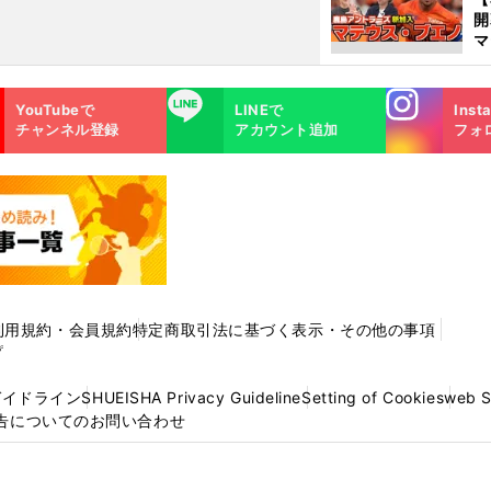
マ
島
歳
Instagra
LINE
YouTubeで
LINEで
Inst
m
チャンネル登録
アカウント追加
フォ
利用規約・会員規約
特定商取引法に基づく表示・その他の事項
プ
ガイドライン
SHUEISHA Privacy Guideline
Setting of Cookies
web 
告についてのお問い合わせ