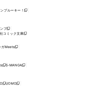
ャンプルーキー！
新
し
い
ウ
ャンプ
新
ィ
社コミック文庫
し
新
ン
い
し
ド
ウ
い
ウ
ガMeets
新
ィ
ウ
で
し
ン
ィ
開
い
ド
ン
く
ウ
ウ
ド
s
S-MANGA
新
新
ィ
で
ウ
し
し
ン
開
で
い
い
ド
く
開
ウ
ウ
ウ
NO
UOMO
く
新
新
ィ
ィ
で
し
し
ン
ン
開
い
い
ド
ド
く
ウ
ウ
ウ
ウ
ィ
ィ