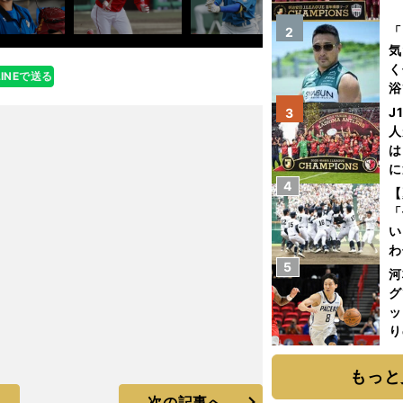
を
「
2
気
く
LINEで送る
浴
太
J
3
ァ
人
は
に
4
と
【
「
い
わ
5
だ
河
グ
ッ
り
糧
は
もっと
次の記事へ