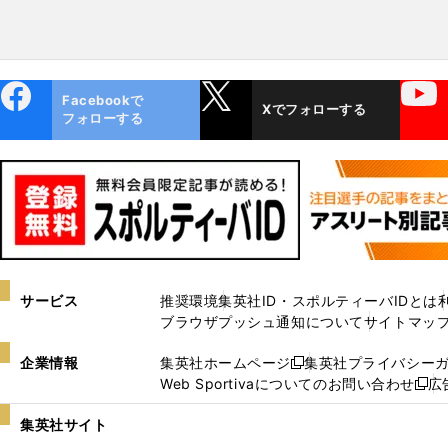
ebo
X
YouTube
Facebookで
Xでフォローする
ok
フォローする
サービス
推奨環境
集英社ID・スポルティーバIDとは
ブラウザプッシュ通知について
サイトマッ
企業情報
集英社ホームページ
集英社プライバシー
新
Web Sportivaについてのお問い合わせ
広
し
新
い
し
集英社サイト
ウ
い