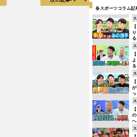
各スポーツコラム記
ス
【
り
る
学
ス
け
【
よ
る
光
ス
ピ
【
が
っ
た
ス
【
の
へ
大
ス
エ
【