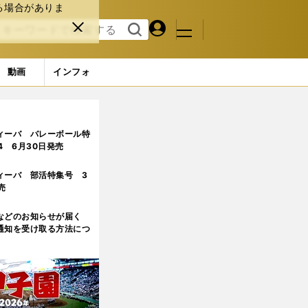
る場合がありま
マイペ
閉じ
検索
メニュ
ー
る
す
ジ
る
動画
インフォ
ィーバ バレーボール特
.4 6月30日発売
ィーバ 部活特集号 3
売
などのお知らせが届く
通知を受け取る方法につ