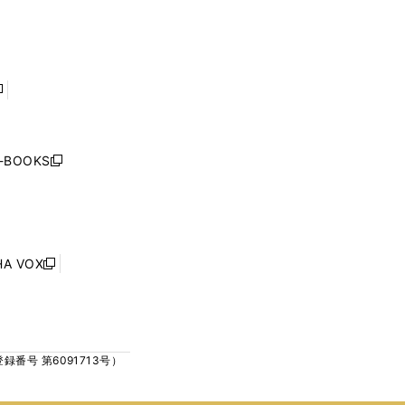
で
で
ン
ン
開
開
ド
ド
く
く
ウ
ウ
で
で
開
開
く
く
し
い
ウ
j-BOOKS
新
ィ
し
ン
い
ド
ウ
ウ
ィ
で
ン
HA VOX
開
新
ド
く
し
ウ
い
で
ウ
開
ィ
く
号 第6091713号）
ン
ド
ウ