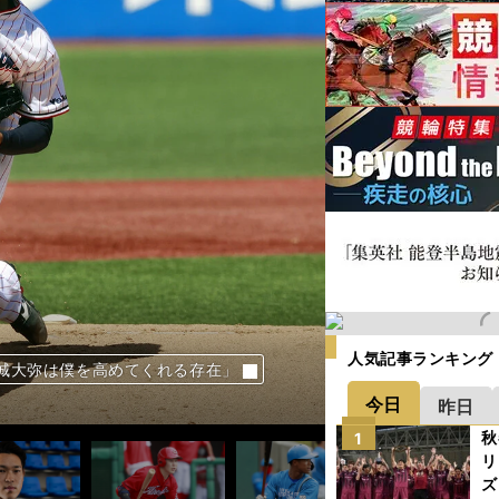
雑草魂と直球を武器に日本ハム・吉田輝
ギュラー奪取へ、石井琢朗コーチから教わ
00万円の重み。楽天・西口直人の「下剋
偉業も現実味、ルーキーらしからぬ技術
「日本球界の宝」と言われた男が６年目
の哲学「勝つことよりも負けないこと」
遊びに行きたいなという思いがあった」
決勝で完全試合を達成、日本ハム２年目
決勝で完全試合を達成、日本ハム２年目
憲……名コーチが期待のスラッガー５人の
トミー・ジョン手術からの復活「オレの
航丞、安田悠馬、末包昇大…名打撃コー
航丞、安田悠馬、末包昇大…名打撃コー
航丞、安田悠馬、末包昇大…名打撃コー
・赤星優志が豪速球はなくても勝てる理
人気記事ランキング
目指すべき将来像は駒田徳広だ
。将来の「真の４番」へ打ちたい布石
ンク５年目のリチャードは覚醒するか
カギは会心の一打よりもポテンヒットだ
城大弥は僕を高めてくれる存在」
手へ2年目の不振や自身の課題を語った
今日
昨日
秋
1
リ
ズ