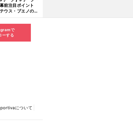
開幕前注目ポイント
8.0
テウス・ブエノの鹿
5更
移籍！ 恐るべし15
新
磯部怜夢！
agramで
ローする
Sportivaについて