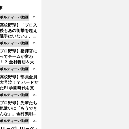
事
ポルティーバ動画
202
高校野球】「プロ入
6.0
後もあの衝撃を超え
8.0
選手はいない」。PL
6更
園トリオが衝撃を受
ポルティーバ動画
202
新
た選手
プロ野球】指揮官に
6.0
ってチームが変わ
8.0
！？ 金村義明＆大塚
6更
二が語る歴代監督エ
ポルティーバ動画
202
新
ソード
高校野球】部員全員
6.0
大号泣！？ ハードだ
8.0
たPL学園時代を支え
6更
ものとは
ポルティーバ動画
202
新
プロ野球】先輩たち
6.0
気遣いに「もうでき
8.0
んな」。金村義明＆
6更
塚光二が明かす引退
ポルティーバ動画
202
新
ピソード！
Jリーグ】Jリーグ・
6.0