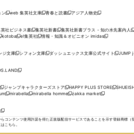
で
で
で
で
し
し
し
ン
ン
ン
ン
ン
開
開
開
開
い
い
い
ド
ド
ド
ド
ド
ョン
web 集英社文庫
青春と読書
アジア人物史
く
く
く
く
新
新
新
新
ウ
ウ
ウ
ウ
ウ
ウ
ウ
ウ
し
し
し
し
ィ
ィ
ィ
で
で
で
で
で
い
い
い
い
ン
ン
ン
集英社ビジネス書
集英社新書
集英社新書プラス - 知の水先案内人
開
開
開
開
開
新
新
新
ウ
ウ
ウ
ウ
ド
ド
ド
kotoba
e!集英社
情報・知識＆オピニオン imidas
く
く
く
く
く
新
し
新
し
新
ィ
ィ
ィ
ィ
ウ
ウ
ウ
し
し
い
し
い
し
ン
ン
ン
ン
で
で
で
い
い
ウ
い
ウ
い
ド
ド
ド
ド
ンジ文庫
シフォン文庫
ダッシュエックス文庫公式サイト
JUMP 
開
開
開
新
新
新
ウ
ウ
ィ
ウ
ィ
ウ
ウ
ウ
ウ
ウ
く
く
く
し
し
し
ィ
ィ
ン
ィ
ン
ィ
で
で
で
で
い
い
い
ン
ン
ド
ン
ド
ン
S.LAND
開
開
開
開
新
ウ
ウ
ウ
ド
ド
ウ
ド
ウ
ド
く
く
く
く
し
ィ
ィ
ィ
ウ
ウ
で
ウ
で
ウ
い
ン
ン
ン
ジャンプキャラクターズストア
HAPPY PLUS STORE
SHUEIS
で
で
開
で
開
で
新
新
新
ウ
ド
ド
ド
ium
mirabella
mirabella homme
zakka market
開
開
く
開
く
開
し
新
新
新
し
新
し
ィ
ウ
ウ
ウ
く
く
く
く
い
し
し
い
し
し
い
ン
で
で
で
ウ
い
い
ウ
い
い
ウ
ド
ボ
開
開
開
新
ィ
ウ
ウ
ィ
ウ
ウ
ィ
ウ
く
く
く
し
らコンテンツ使用許諾を得た正規版配信サービスであることを示す登録商標（登録番
ン
ィ
ィ
ン
ィ
ィ
ン
で
い
覧はこちら。
ド
ン
ン
ド
ン
ン
ド
開
ウ
ウ
ド
ド
ウ
ド
ド
ウ